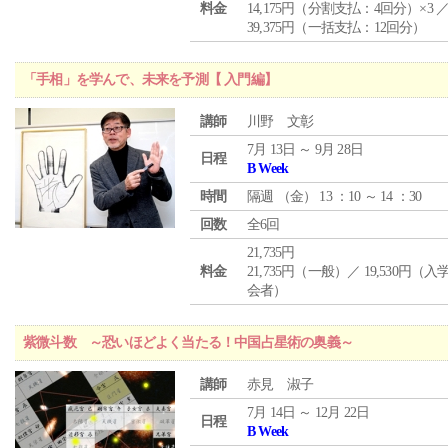
料金
14,175円（分割支払：4回分）×3 
39,375円（一括支払：12回分）
「手相」を学んで、未来を予測【 入門編】
講師
川野 文彰
7月 13日 ～ 9月 28日
日程
B Week
時間
隔週 （
金
） 13 ：10 ～ 14 ：30
回数
全6回
21,735円
料金
21,735円（一般）／ 19,530円（
会者）
紫微斗数 ～恐いほどよく当たる！中国占星術の奥義～
講師
赤見 淑子
7月 14日 ～ 12月 22日
日程
B Week