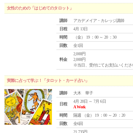
女性のための「はじめてのタロット」
講師
アカデメイア・カレッジ講師
日程
4月 13日
時間
（
金
） 19 ：00 ～ 20 ：30
回数
全1回
2,000円
料金
2,000円
※当日、受付にてお支払いくださ
実際に占って学ぶ！「タロット・カード占い」
講師
大木 華子
4月 20日 ～ 7月 6日
日程
A Week
時間
隔週 （
金
） 19 ：00 ～ 20 ：20
回数
全6回
21,735円