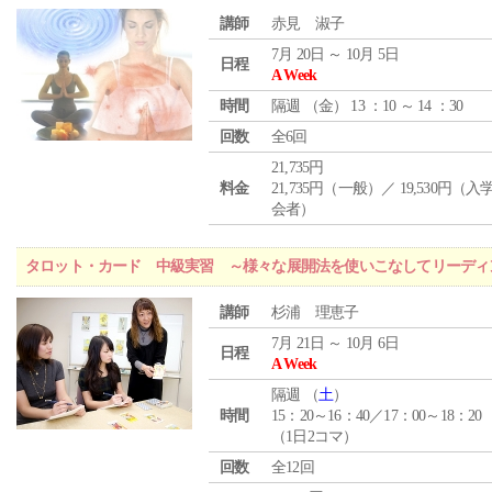
講師
赤見 淑子
7月 20日 ～ 10月 5日
日程
A Week
時間
隔週 （
金
） 13 ：10 ～ 14 ：30
回数
全6回
21,735円
料金
21,735円（一般）／ 19,530円（
会者）
タロット・カード 中級実習 ～様々な展開法を使いこなしてリーディ
講師
杉浦 理恵子
7月 21日 ～ 10月 6日
日程
A Week
隔週 （
土
）
時間
15：20～16：40／17：00～18：20
（1日2コマ）
回数
全12回