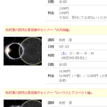
回数
全1回
2,000円
料金
2,000円
※当日、受付にてお支払いくださ
松村潔の西洋占星術集中セミナー『10天体編』
講師
松村 潔
日程
9月 1日
（
土
） 13 ：00 ～ 18 ：40
時間
（休憩20分2回含む）
回数
全1回
14,000円
料金
14,000円（一般）／ 12,600円（
会者）
松村潔の西洋占星術集中セミナー『12ハウスとアスペクト編』
講師
松村 潔