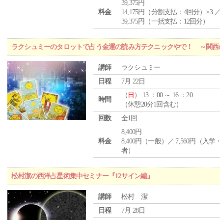
39,375円
料金
14,175円（分割支払：4回分）×3 
39,375円（一括支払：12回分）
ラクシュミーのタロットで占う金運の読み方テクニックやで！ ～関西
講師
ラクシュミー
日程
7月 22日
（
日
） 13 ：00 ～ 16 ：20
時間
（休憩20分1回含む）
回数
全1回
8,400円
料金
8,400円（一般）／ 7,560円（入
者）
松村潔の西洋占星術集中セミナー『12サイン編』
講師
松村 潔
日程
7月 28日