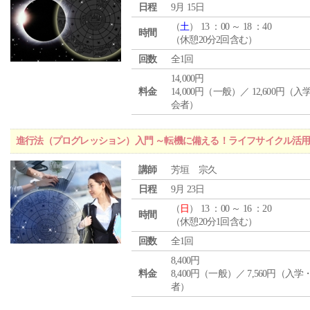
日程
9月 15日
（
土
） 13 ：00 ～ 18 ：40
時間
（休憩20分2回含む）
回数
全1回
14,000円
料金
14,000円（一般）／ 12,600円（
会者）
進行法（プログレッション）入門 ～転機に備える！ライフサイクル活
講師
芳垣 宗久
日程
9月 23日
（
日
） 13 ：00 ～ 16 ：20
時間
（休憩20分1回含む）
回数
全1回
8,400円
料金
8,400円（一般）／ 7,560円（入
者）