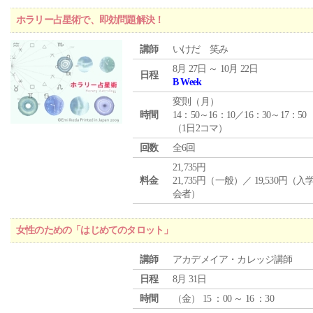
ホラリー占星術で、即効問題解決！
講師
いけだ 笑み
8月 27日 ～ 10月 22日
日程
B Week
変則（月）
時間
14：50～16：10／16：30～17：50
（1日2コマ）
回数
全6回
21,735円
料金
21,735円（一般）／ 19,530円（
会者）
女性のための「はじめてのタロット」
講師
アカデメイア・カレッジ講師
日程
8月 31日
時間
（
金
） 15 ：00 ～ 16 ：30