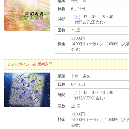
講師
松村 潔
日程
6月 16日
（
土
） 13 ：00 ～ 18 ：40
時間
（休憩20分2回含む）
回数
全1回
14,000円
料金
14,000円（一般）／ 12,600円（
会者）
ミッドポイント占星術入門
講師
芳垣 宗久
日程
6月 30日
（
土
） 13 ：00 ～ 18 ：40
時間
（休憩20分2回含む）
回数
全1回
14,000円
料金
14,000円（一般）／ 12,600円（
会者）