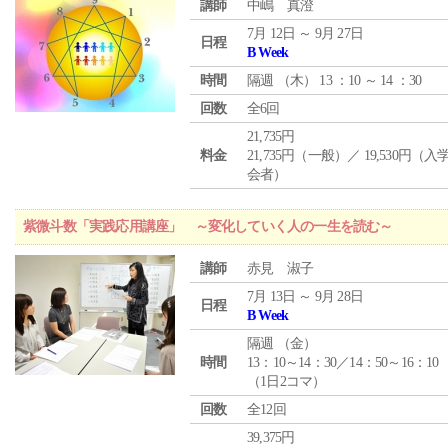
講師
中嶋 真澄
7月 12日 ～ 9月 27日
日程
B Week
時間
隔週 （
木
） 13 ：10 ～ 14 ：30
回数
全6回
21,735円
料金
21,735円（一般）／ 19,530円（
会者）
紫微斗数「実践応用講座」 ～変化していく人の一生を読む～
講師
赤見 淑子
7月 13日 ～ 9月 28日
日程
B Week
隔週 （
金
）
時間
13：10～14：30／14：50～16：10
（1日2コマ）
回数
全12回
39,375円