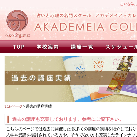
占いを学
TOPページ
>
過去の講座実績
過去の講座も充実しております。参考にご覧下さい。
こちらのページでは過去に開催した 数多くの講座の実績を紹介しており
入学や受講を検討されている方や、そうでない方も充実したラインナッ