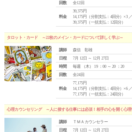
回数
全12回
39,375円
料金
14,175円（分割支払：4回分）×3 
39,375円（一括支払：12回分）
タロット・カード ～22枚のメイン・カードについて詳しく学ぶ～
講師
森信 彰雄
日程
7月 12日 ～ 12月 27日
時間
毎週 （
木
） 19 ：00 ～ 20 ：20
回数
全24回
77,175円
料金
14,175円（分割支払：4回分）×6 
77,175円（一括支払：24回分）
心理カウンセリング ～人に接する仕事には必須！相手の心を開く心理
講師
ＴＭＡカウンセラー
日程
7月 12日 ～ 12月 27日