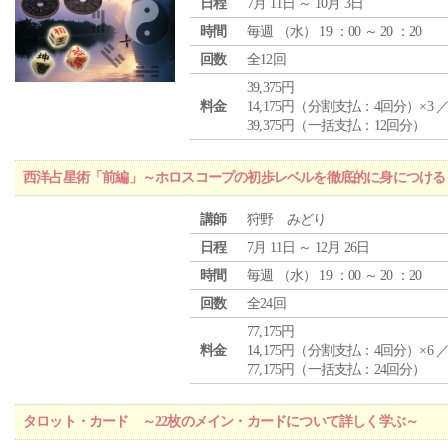
日程
7月 11日 ～ 10月 3日
時間
毎週 （
水
） 19 ：00 ～ 20 ：20
回数
全12回
39,375円
料金
14,175円（分割支払：4回分）×3 
39,375円（一括支払：12回分）
西洋占星術「前編」～ホロスコープの初歩レベルを徹底的に身につける
講師
狩野 みどり
日程
7月 11日 ～ 12月 26日
時間
毎週 （
水
） 19 ：00 ～ 20 ：20
回数
全24回
77,175円
料金
14,175円（分割支払：4回分）×6 
77,175円（一括支払：24回分）
タロット・カード ～22枚のメイン・カードについて詳しく学ぶ～