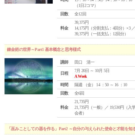
（1日2コマ）
回数
全12回
39,375円
料金
14,175円（分割支払：4回分）×3 
39,375円（一括支払：12回分）
錬金術の世界～Part1 基本概念と思考様式
講師
田口 清一
7月 20日 ～ 10月 5日
日程
A Week
時間
隔週 （
金
） 14 ：50 ～ 16 ：10
回数
全6回
21,735円
料金
21,735円（一般）／ 19,530円（
会者）
「巫みことしての器を作る」Part2 ～自分の与えられた使命と才能を知