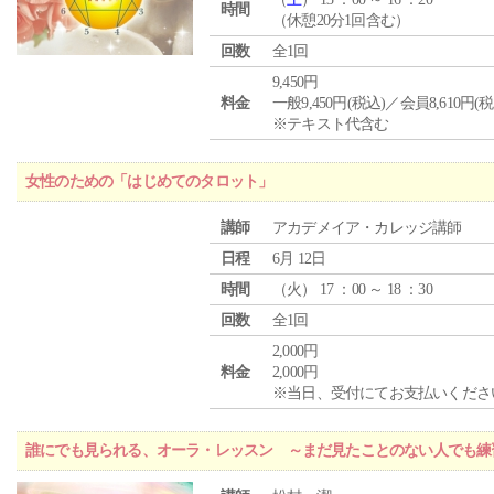
時間
（休憩20分1回含む）
回数
全1回
9,450円
料金
一般9,450円(税込)／会員8,610円(税
※テキスト代含む
女性のための「はじめてのタロット」
講師
アカデメイア・カレッジ講師
日程
6月 12日
時間
（
火
） 17 ：00 ～ 18 ：30
回数
全1回
2,000円
料金
2,000円
※当日、受付にてお支払いくださ
誰にでも見られる、オーラ・レッスン ～まだ見たことのない人でも練