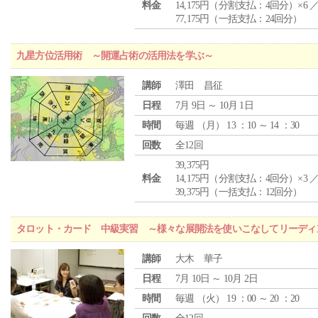
料金
14,175円（分割支払：4回分）×6 
77,175円（一括支払：24回分）
九星方位活用術 ～開運占術の活用法を学ぶ～
講師
澤田 昌征
日程
7月 9日 ～ 10月 1日
時間
毎週 （
月
） 13 ：10 ～ 14 ：30
回数
全12回
39,375円
料金
14,175円（分割支払：4回分）×3 
39,375円（一括支払：12回分）
タロット・カード 中級実習 ～様々な展開法を使いこなしてリーディ
講師
大木 華子
日程
7月 10日 ～ 10月 2日
時間
毎週 （
火
） 19 ：00 ～ 20 ：20