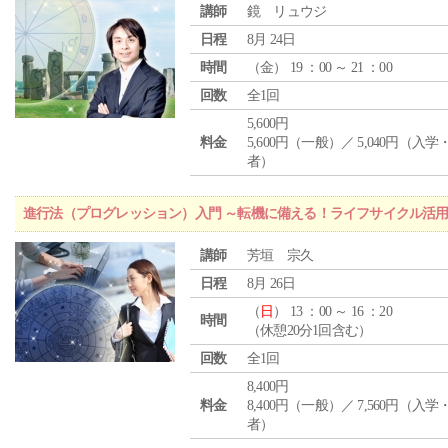
講師
鏡 リュウジ
日程
8月 24日
時間
（
金
） 19 ：00 ～ 21 ：00
回数
全1回
5,600円
料金
5,600円（一般）／ 5,040円（入
者）
進行法（プログレッション）入門 ～転機に備える！ライフサイクル活
講師
芳垣 宗久
日程
8月 26日
（
日
） 13 ：00 ～ 16 ：20
時間
（休憩20分1回含む）
回数
全1回
8,400円
料金
8,400円（一般）／ 7,560円（入
者）