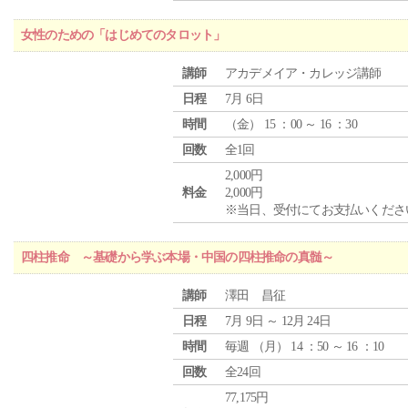
女性のための「はじめてのタロット」
講師
アカデメイア・カレッジ講師
日程
7月 6日
時間
（
金
） 15 ：00 ～ 16 ：30
回数
全1回
2,000円
料金
2,000円
※当日、受付にてお支払いくださ
四柱推命 ～基礎から学ぶ本場・中国の四柱推命の真髄～
講師
澤田 昌征
日程
7月 9日 ～ 12月 24日
時間
毎週 （
月
） 14 ：50 ～ 16 ：10
回数
全24回
77,175円