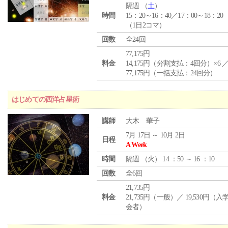
隔週 （
土
）
時間
15：20～16：40／17：00～18：20
（1日2コマ）
回数
全24回
77,175円
料金
14,175円（分割支払：4回分）×6 
77,175円（一括支払：24回分）
はじめての西洋占星術
講師
大木 華子
7月 17日 ～ 10月 2日
日程
A Week
時間
隔週 （
火
） 14 ：50 ～ 16 ：10
回数
全6回
21,735円
料金
21,735円（一般）／ 19,530円（
会者）