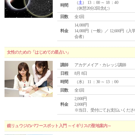
（
土
） 13 ：00 ～ 18 ：40
時間
（休憩20分2回含む）
回数
全1回
14,000円
料金
14,000円（一般）／ 12,600円（
会者）
女性のための「はじめての星占い」
講師
アカデメイア・カレッジ講師
日程
8月 8日
時間
（
水
） 11 ：30 ～ 13 ：00
回数
全1回
2,000円
料金
2,000円
※当日、受付にてお支払いくださ
鏡リュウジのパワースポット入門 ～イギリスの聖地案内～