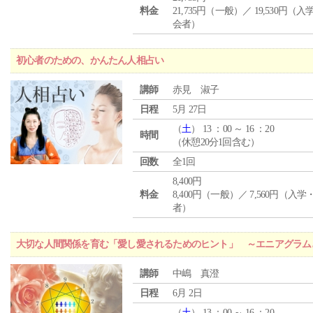
料金
21,735円（一般）／ 19,530円（
会者）
初心者のための、かんたん人相占い
講師
赤見 淑子
日程
5月 27日
（
土
） 13 ：00 ～ 16 ：20
時間
（休憩20分1回含む）
回数
全1回
8,400円
料金
8,400円（一般）／ 7,560円（入
者）
大切な人間関係を育む「愛し愛されるためのヒント」 ～エニアグラム
講師
中嶋 真澄
日程
6月 2日
（
土
） 13 ：00 ～ 16 ：20