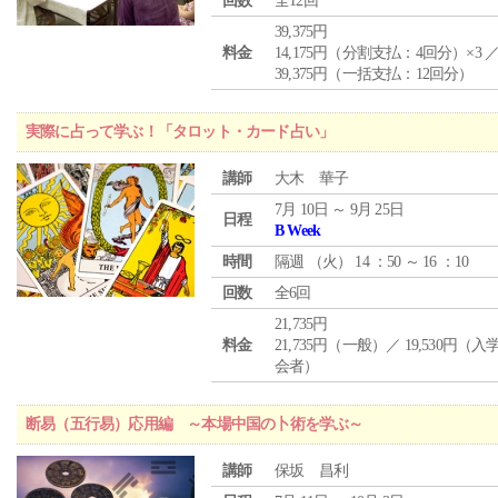
回数
全12回
39,375円
料金
14,175円（分割支払：4回分）×3 
39,375円（一括支払：12回分）
実際に占って学ぶ！「タロット・カード占い」
講師
大木 華子
7月 10日 ～ 9月 25日
日程
B Week
時間
隔週 （
火
） 14 ：50 ～ 16 ：10
回数
全6回
21,735円
料金
21,735円（一般）／ 19,530円（
会者）
断易（五行易）応用編 ～本場中国の卜術を学ぶ～
講師
保坂 昌利