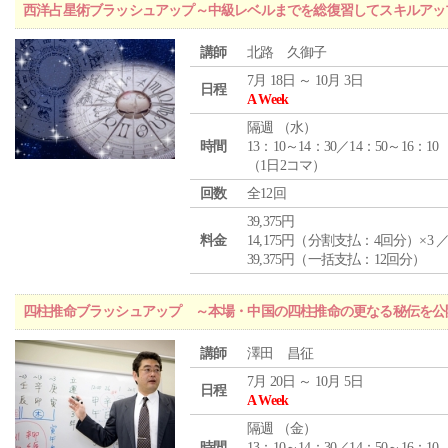
西洋占星術ブラッシュアップ～中級レベルまでを総復習してスキルアッ
講師
北路 久御子
7月 18日 ～ 10月 3日
日程
A Week
隔週 （
水
）
時間
13：10～14：30／14：50～16：10
（1日2コマ）
回数
全12回
39,375円
料金
14,175円（分割支払：4回分）×3 
39,375円（一括支払：12回分）
四柱推命ブラッシュアップ ～本場・中国の四柱推命の更なる秘伝を公
講師
澤田 昌征
7月 20日 ～ 10月 5日
日程
A Week
隔週 （
金
）
時間
13：10～14：30／14：50～16：10