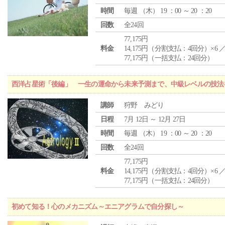
時間
毎週 （
木
） 19 ：00 ～ 20 ：20
回数
全24回
77,175円
料金
14,175円（分割支払：4回分）×6 
77,175円（一括支払：24回分）
西洋占星術「後編」 一生の運命から未来予測まで、中級レベルの技法
講師
狩野 みどり
日程
7月 12日 ～ 12月 27日
時間
毎週 （
木
） 19 ：00 ～ 20 ：20
回数
全24回
77,175円
料金
14,175円（分割支払：4回分）×6 
77,175円（一括支払：24回分）
初めて知る！心のメカニズム～エニアグラムで自分探し～