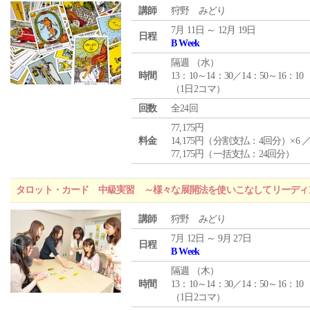
講師
狩野 みどり
7月 11日 ～ 12月 19日
日程
B Week
隔週 （
水
）
時間
13：10～14：30／14：50～16：10
（1日2コマ）
回数
全24回
77,175円
料金
14,175円（分割支払：4回分）×6 
77,175円（一括支払：24回分）
タロット・カード 中級実習 ～様々な展開法を使いこなしてリーディ
講師
狩野 みどり
7月 12日 ～ 9月 27日
日程
B Week
隔週 （
木
）
時間
13：10～14：30／14：50～16：10
（1日2コマ）