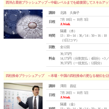
西洋占星術ブラッシュアップ～中級レベルまでを総復習してスキルアッ
講師
北路 久御子
7月 18日 ～ 10月 3日
日程
A Week
隔週 （
水
）
時間
13：10～14：30／14：50～16：10
（1日2コマ）
回数
全12回
39,375円
料金
14,175円（分割支払：4回分）×3 
39,375円（一括支払：12回分）
四柱推命ブラッシュアップ ～本場・中国の四柱推命の更なる秘伝を公
講師
澤田 昌征
7月 20日 ～ 10月 5日
日程
A Week
隔週 （
金
）
時間
13：10～14：30／14：50～16：10