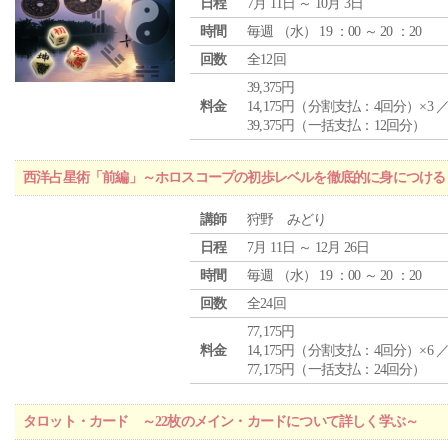
日程
7月 11日 ～ 10月 3日
時間
毎週 （
水
） 19 ：00 ～ 20 ：20
回数
全12回
39,375円
料金
14,175円（分割支払：4回分）×3 
39,375円（一括支払：12回分）
西洋占星術「前編」～ホロスコープの初歩レベルを徹底的に身につける
講師
狩野 みどり
日程
7月 11日 ～ 12月 26日
時間
毎週 （
水
） 19 ：00 ～ 20 ：20
回数
全24回
77,175円
料金
14,175円（分割支払：4回分）×6 
77,175円（一括支払：24回分）
タロット・カード ～22枚のメイン・カードについて詳しく学ぶ～