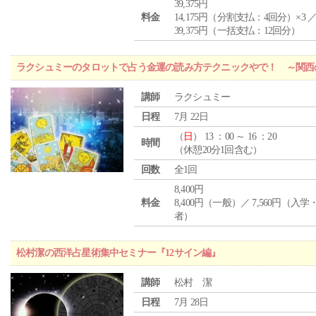
39,375円
料金
14,175円（分割支払：4回分）×3 
39,375円（一括支払：12回分）
ラクシュミーのタロットで占う金運の読み方テクニックやで！ ～関西
講師
ラクシュミー
日程
7月 22日
（
日
） 13 ：00 ～ 16 ：20
時間
（休憩20分1回含む）
回数
全1回
8,400円
料金
8,400円（一般）／ 7,560円（入
者）
松村潔の西洋占星術集中セミナー『12サイン編』
講師
松村 潔
日程
7月 28日