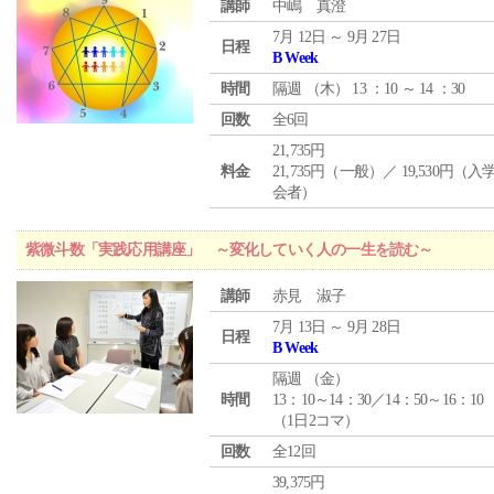
講師
中嶋 真澄
7月 12日 ～ 9月 27日
日程
B Week
時間
隔週 （
木
） 13 ：10 ～ 14 ：30
回数
全6回
21,735円
料金
21,735円（一般）／ 19,530円（
会者）
紫微斗数「実践応用講座」 ～変化していく人の一生を読む～
講師
赤見 淑子
7月 13日 ～ 9月 28日
日程
B Week
隔週 （
金
）
時間
13：10～14：30／14：50～16：10
（1日2コマ）
回数
全12回
39,375円