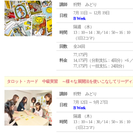
講師
狩野 みどり
7月 11日 ～ 12月 19日
日程
B Week
隔週 （
水
）
時間
13：10～14：30／14：50～16：10
（1日2コマ）
回数
全24回
77,175円
料金
14,175円（分割支払：4回分）×6 
77,175円（一括支払：24回分）
タロット・カード 中級実習 ～様々な展開法を使いこなしてリーディ
講師
狩野 みどり
7月 12日 ～ 9月 27日
日程
B Week
隔週 （
木
）
時間
13：10～14：30／14：50～16：10
（1日2コマ）