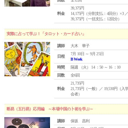
回数
全12回
39,375円
料金
14,175円（分割支払：4回分）×3 
39,375円（一括支払：12回分）
実際に占って学ぶ！「タロット・カード占い」
講師
大木 華子
7月 10日 ～ 9月 25日
日程
B Week
時間
隔週 （
火
） 14 ：50 ～ 16 ：10
回数
全6回
21,735円
料金
21,735円（一般）／ 19,530円（
会者）
断易（五行易）応用編 ～本場中国の卜術を学ぶ～
講師
保坂 昌利