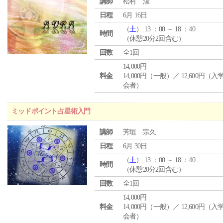
講師
松村 潔
日程
6月 16日
（
土
） 13 ：00 ～ 18 ：40
時間
（休憩20分2回含む）
回数
全1回
14,000円
料金
14,000円（一般）／ 12,600円（
会者）
ミッドポイント占星術入門
講師
芳垣 宗久
日程
6月 30日
（
土
） 13 ：00 ～ 18 ：40
時間
（休憩20分2回含む）
回数
全1回
14,000円
料金
14,000円（一般）／ 12,600円（
会者）