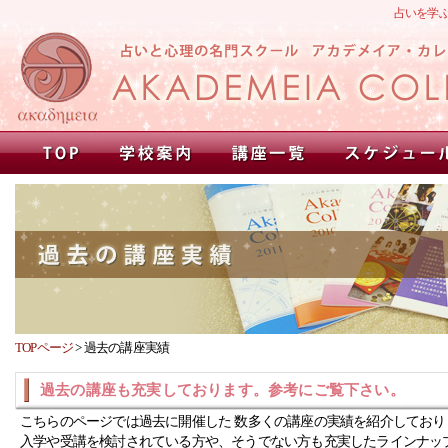
占いを学
TOPページ
>
過去の講座実績
過去の講座も充実しております。参考にご覧下さい。
こちらのページでは過去に開催した 数多くの講座の実績を紹介しており
入学や受講を検討されている方や、そうでない方も充実したラインナッ