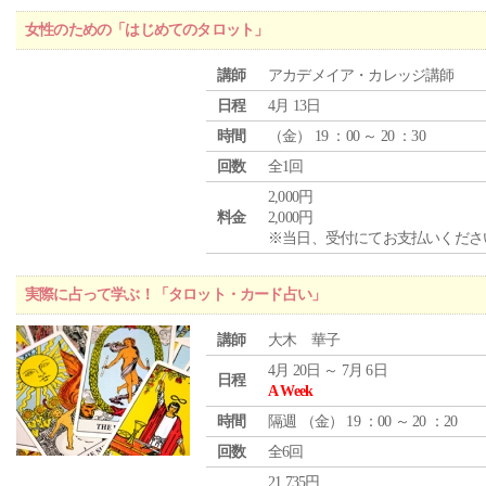
女性のための「はじめてのタロット」
講師
アカデメイア・カレッジ講師
日程
4月 13日
時間
（
金
） 19 ：00 ～ 20 ：30
回数
全1回
2,000円
料金
2,000円
※当日、受付にてお支払いくださ
実際に占って学ぶ！「タロット・カード占い」
講師
大木 華子
4月 20日 ～ 7月 6日
日程
A Week
時間
隔週 （
金
） 19 ：00 ～ 20 ：20
回数
全6回
21,735円