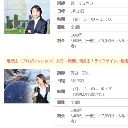
講師
鏡 リュウジ
日程
8月 24日
時間
（
金
） 19 ：00 ～ 21 ：00
回数
全1回
5,600円
料金
5,600円（一般）／ 5,040円（入
者）
進行法（プログレッション）入門 ～転機に備える！ライフサイクル活
講師
芳垣 宗久
日程
8月 26日
（
日
） 13 ：00 ～ 16 ：20
時間
（休憩20分1回含む）
回数
全1回
8,400円
料金
8,400円（一般）／ 7,560円（入
者）