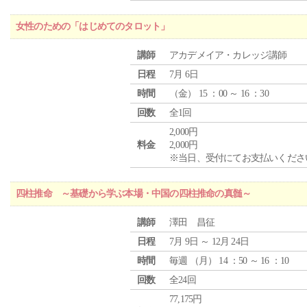
女性のための「はじめてのタロット」
講師
アカデメイア・カレッジ講師
日程
7月 6日
時間
（
金
） 15 ：00 ～ 16 ：30
回数
全1回
2,000円
料金
2,000円
※当日、受付にてお支払いくださ
四柱推命 ～基礎から学ぶ本場・中国の四柱推命の真髄～
講師
澤田 昌征
日程
7月 9日 ～ 12月 24日
時間
毎週 （
月
） 14 ：50 ～ 16 ：10
回数
全24回
77,175円