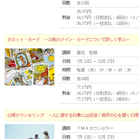
回数
全12回
39,375円
料金
14,175円（分割支払：4回分）×3 
39,375円（一括支払：12回分）
タロット・カード ～22枚のメイン・カードについて詳しく学ぶ～
講師
森信 彰雄
日程
7月 12日 ～ 12月 27日
時間
毎週 （
木
） 19 ：00 ～ 20 ：20
回数
全24回
77,175円
料金
14,175円（分割支払：4回分）×6 
77,175円（一括支払：24回分）
心理カウンセリング ～人に接する仕事には必須！相手の心を開く心理
講師
ＴＭＡカウンセラー
日程
7月 12日 ～ 12月 27日