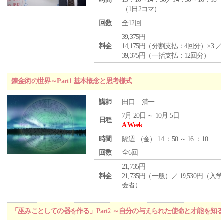
（1日2コマ）
回数
全12回
39,375円
料金
14,175円（分割支払：4回分）×3 
39,375円（一括支払：12回分）
錬金術の世界～Part1 基本概念と思考様式
講師
田口 清一
7月 20日 ～ 10月 5日
日程
A Week
時間
隔週 （
金
） 14 ：50 ～ 16 ：10
回数
全6回
21,735円
料金
21,735円（一般）／ 19,530円（
会者）
「巫みことしての器を作る」Part2 ～自分の与えられた使命と才能を知