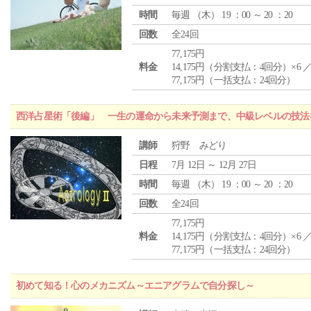
時間
毎週 （
木
） 19 ：00 ～ 20 ：20
回数
全24回
77,175円
料金
14,175円（分割支払：4回分）×6 
77,175円（一括支払：24回分）
西洋占星術「後編」 一生の運命から未来予測まで、中級レベルの技法
講師
狩野 みどり
日程
7月 12日 ～ 12月 27日
時間
毎週 （
木
） 19 ：00 ～ 20 ：20
回数
全24回
77,175円
料金
14,175円（分割支払：4回分）×6 
77,175円（一括支払：24回分）
初めて知る！心のメカニズム～エニアグラムで自分探し～