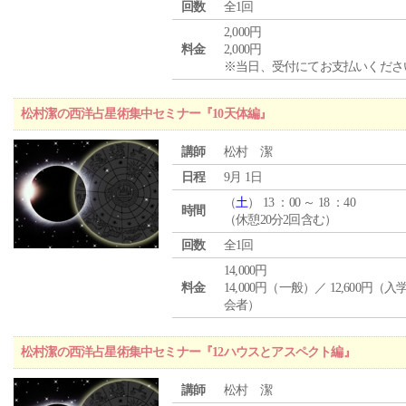
回数
全1回
2,000円
料金
2,000円
※当日、受付にてお支払いくださ
松村潔の西洋占星術集中セミナー『10天体編』
講師
松村 潔
日程
9月 1日
（
土
） 13 ：00 ～ 18 ：40
時間
（休憩20分2回含む）
回数
全1回
14,000円
料金
14,000円（一般）／ 12,600円（
会者）
松村潔の西洋占星術集中セミナー『12ハウスとアスペクト編』
講師
松村 潔