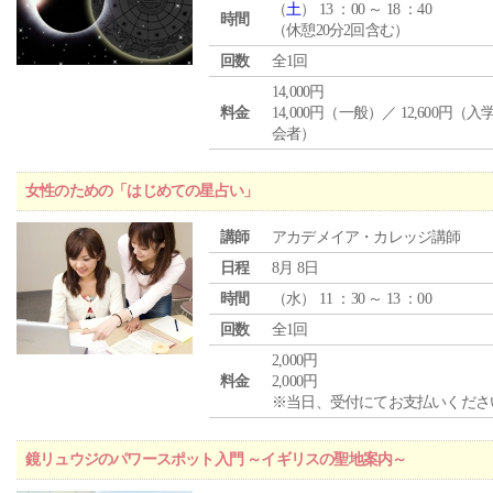
（
土
） 13 ：00 ～ 18 ：40
時間
（休憩20分2回含む）
回数
全1回
14,000円
料金
14,000円（一般）／ 12,600円（
会者）
女性のための「はじめての星占い」
講師
アカデメイア・カレッジ講師
日程
8月 8日
時間
（
水
） 11 ：30 ～ 13 ：00
回数
全1回
2,000円
料金
2,000円
※当日、受付にてお支払いくださ
鏡リュウジのパワースポット入門 ～イギリスの聖地案内～