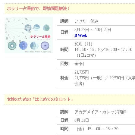
ホラリー占星術で、即効問題解決！
講師
いけだ 笑み
8月 27日 ～ 10月 22日
日程
B Week
変則（月）
時間
14：50～16：10／16：30～17：50
（1日2コマ）
回数
全6回
21,735円
料金
21,735円（一般）／ 19,530円（
会者）
女性のための「はじめてのタロット」
講師
アカデメイア・カレッジ講師
日程
8月 31日
時間
（
金
） 15 ：00 ～ 16 ：30