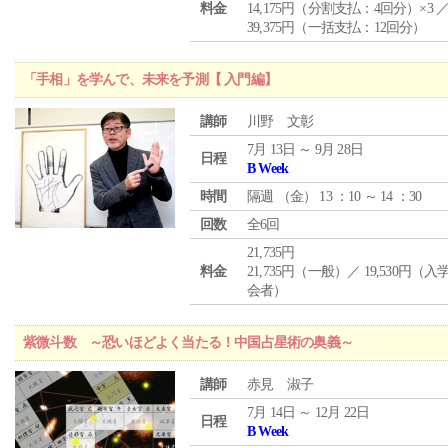
料金
14,175円（分割支払：4回分）×3 
39,375円（一括支払：12回分）
「手相」を学んで、未来を予測【 入門編】
講師
川野 文彰
7月 13日 ～ 9月 28日
日程
B Week
時間
隔週 （
金
） 13 ：10 ～ 14 ：30
回数
全6回
21,735円
料金
21,735円（一般）／ 19,530円（
会者）
紫微斗数 ～恐いほどよく当たる！中国占星術の奥義～
講師
赤見 淑子
7月 14日 ～ 12月 22日
日程
B Week