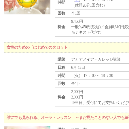
時間
（休憩20分1回含む）
回数
全1回
9,450円
料金
一般9,450円(税込)／会員8,610円(税
※テキスト代含む
女性のための「はじめてのタロット」
講師
アカデメイア・カレッジ講師
日程
6月 12日
時間
（
火
） 17 ：00 ～ 18 ：30
回数
全1回
2,000円
料金
2,000円
※当日、受付にてお支払いくださ
誰にでも見られる、オーラ・レッスン ～まだ見たことのない人でも練