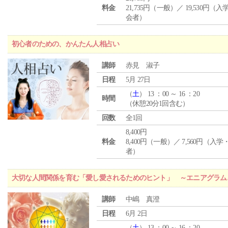
料金
21,735円（一般）／ 19,530円（
会者）
初心者のための、かんたん人相占い
講師
赤見 淑子
日程
5月 27日
（
土
） 13 ：00 ～ 16 ：20
時間
（休憩20分1回含む）
回数
全1回
8,400円
料金
8,400円（一般）／ 7,560円（入
者）
大切な人間関係を育む「愛し愛されるためのヒント」 ～エニアグラム
講師
中嶋 真澄
日程
6月 2日
（
土
） 13 ：00 ～ 16 ：20