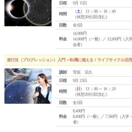
日程
9月 15日
（
土
） 13 ：00 ～ 18 ：40
時間
（休憩20分2回含む）
回数
全1回
14,000円
料金
14,000円（一般）／ 12,600円（
会者）
進行法（プログレッション）入門 ～転機に備える！ライフサイクル活
講師
芳垣 宗久
日程
9月 23日
（
日
） 13 ：00 ～ 16 ：20
時間
（休憩20分1回含む）
回数
全1回
8,400円
料金
8,400円（一般）／ 7,560円（入
者）