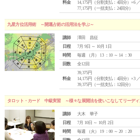
料金
14,175円（分割支払：4回分）×6 
77,175円（一括支払：24回分）
九星方位活用術 ～開運占術の活用法を学ぶ～
講師
澤田 昌征
日程
7月 9日 ～ 10月 1日
時間
毎週 （
月
） 13 ：10 ～ 14 ：30
回数
全12回
39,375円
料金
14,175円（分割支払：4回分）×3 
39,375円（一括支払：12回分）
タロット・カード 中級実習 ～様々な展開法を使いこなしてリーディ
講師
大木 華子
日程
7月 10日 ～ 10月 2日
時間
毎週 （
火
） 19 ：00 ～ 20 ：20