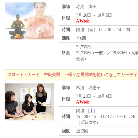
講師
赤見 淑子
7月 20日 ～ 10月 5日
日程
A Week
時間
隔週 （
金
） 13 ：10 ～ 14 ：30
回数
全6回
21,735円
料金
21,735円（一般）／ 19,530円（
会者）
タロット・カード 中級実習 ～様々な展開法を使いこなしてリーディ
講師
杉浦 理恵子
7月 21日 ～ 10月 6日
日程
A Week
隔週 （
土
）
時間
15：20～16：40／17：00～18：20
（1日2コマ）
回数
全12回