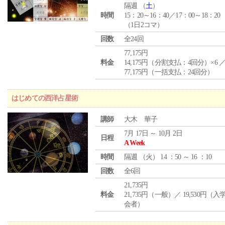
隔週 （
土
）
時間
15：20～16：40／17：00～18：20
（1日2コマ）
回数
全24回
77,175円
料金
14,175円（分割支払：4回分）×6 
77,175円（一括支払：24回分）
はじめての西洋占星術
講師
大木 華子
7月 17日 ～ 10月 2日
日程
A Week
時間
隔週 （
火
） 14 ：50 ～ 16 ：10
回数
全6回
21,735円
料金
21,735円（一般）／ 19,530円（
会者）