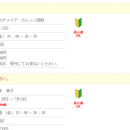
カデメイア・カレッジ講師
 13日
金
） 19 ：00 ～ 20 ：30
1回
000円
000円
当日、受付にてお支払いください。
占い」
木 華子
 20日 ～ 7月 6日
Week
週 （
金
） 19 ：00 ～ 20 ：20
6回
,735円