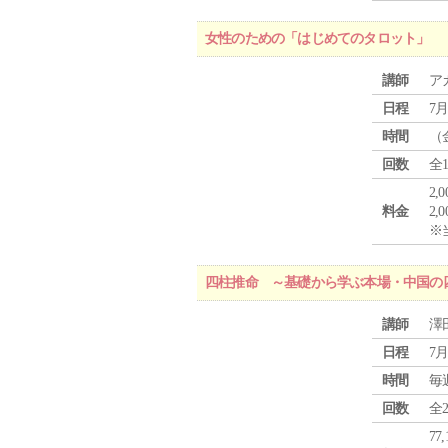
女性のための「はじめてのタロット」
講師
ア
日程
7月
時間
（
回数
全
2,
料金
2,
※
四柱推命 ～基礎から学ぶ本場・中国の
講師
澤
日程
7月
時間
毎
回数
全
77