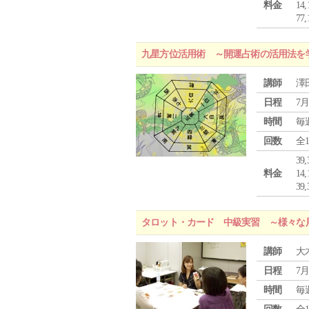
料金
1
7
九星方位活用術 ～開運占術の活用法を
講師
澤
日程
7月
時間
毎
回数
全
39
料金
1
3
タロット・カード 中級実習 ～様々な
講師
大
日程
7月
時間
毎