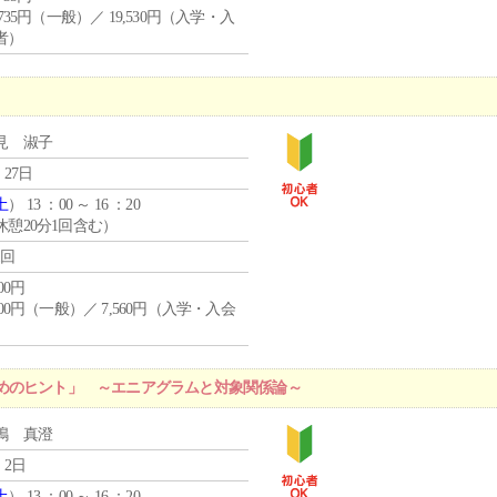
,735円（一般）／ 19,530円（入学・入
者）
見 淑子
 27日
土
） 13 ：00 ～ 16 ：20
休憩20分1回含む）
1回
400円
,400円（一般）／ 7,560円（入学・入会
）
めのヒント」 ～エニアグラムと対象関係論～
嶋 真澄
 2日
土
） 13 ：00 ～ 16 ：20