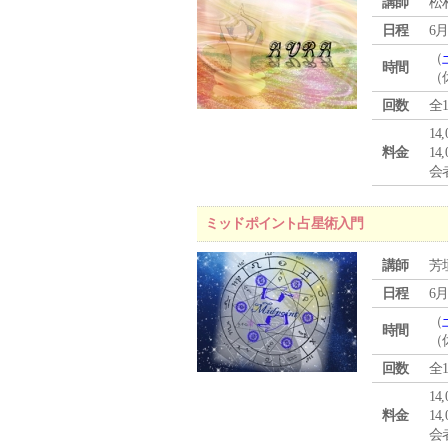
講師
松
日程
6月
（
時間
（
回数
全
14
料金
14
会
ミッドポイント占星術入門
講師
芳
日程
6月
（
時間
（
回数
全
14
料金
14
会