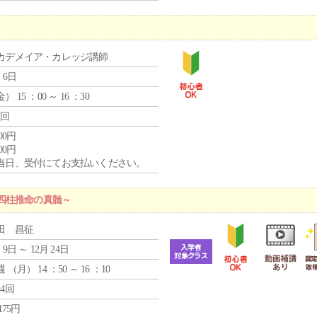
カデメイア・カレッジ講師
 6日
金
） 15 ：00 ～ 16 ：30
1回
000円
000円
当日、受付にてお支払いください。
四柱推命の真髄～
田 昌征
 9日 ～ 12月 24日
週 （
月
） 14 ：50 ～ 16 ：10
24回
,175円