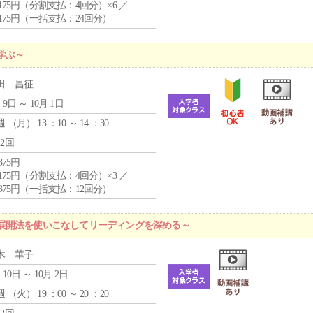
4,175円（分割支払：4回分）×6 ／
7,175円（一括支払：24回分）
学ぶ～
田 昌征
 9日 ～ 10月 1日
週 （
月
） 13 ：10 ～ 14 ：30
12回
,375円
4,175円（分割支払：4回分）×3 ／
9,375円（一括支払：12回分）
展開法を使いこなしてリーディングを深める～
木 華子
 10日 ～ 10月 2日
週 （
火
） 19 ：00 ～ 20 ：20