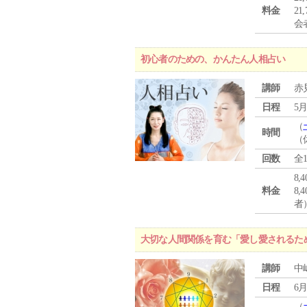
料金
21
会
初心者のための、かんたん人相占い
講師
赤
日程
5月
（
時間
（
回数
全
8,
料金
8
者
大切な人間関係を育む「愛し愛されるた
講師
中
日程
6月
（