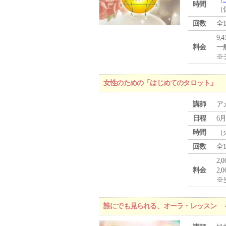
時間
（
回数
全
9,
料金
一般
※
女性のための「はじめてのタロット」
講師
ア
日程
6月
時間
（
回数
全
2,
料金
2,
※
誰にでも見られる、オーラ・レッスン 