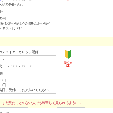
休憩20分1回含む）
1回
450円
9,450円(税込)／会員8,610円(税込)
テキスト代含む
カデメイア・カレッジ講師
 12日
火
） 17 ：00 ～ 18 ：30
1回
000円
000円
当日、受付にてお支払いください。
～まだ見たことのない人でも練習して見られるように～