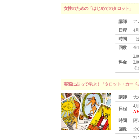
女性のための「はじめてのタロット」
講師
ア
日程
4月
時間
（
回数
全
2,
料金
2,
※
実際に占って学ぶ！「タロット・カード
講師
大
4月
日程
A 
時間
隔
回数
全
21