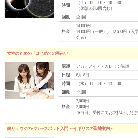
（
土
） 13 ：00 ～ 18 ：40
時間
（休憩20分2回含む）
回数
全1回
14,000円
料金
14,000円（一般）／ 12,600円（
会者）
女性のための「はじめての星占い」
講師
アカデメイア・カレッジ講師
日程
8月 8日
時間
（
水
） 11 ：30 ～ 13 ：00
回数
全1回
2,000円
料金
2,000円
※当日、受付にてお支払いくださ
鏡リュウジのパワースポット入門 ～イギリスの聖地案内～