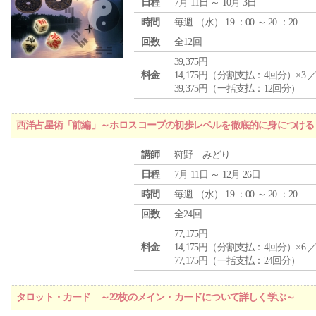
日程
7月 11日 ～ 10月 3日
時間
毎週 （
水
） 19 ：00 ～ 20 ：20
回数
全12回
39,375円
料金
14,175円（分割支払：4回分）×3 
39,375円（一括支払：12回分）
西洋占星術「前編」～ホロスコープの初歩レベルを徹底的に身につける
講師
狩野 みどり
日程
7月 11日 ～ 12月 26日
時間
毎週 （
水
） 19 ：00 ～ 20 ：20
回数
全24回
77,175円
料金
14,175円（分割支払：4回分）×6 
77,175円（一括支払：24回分）
タロット・カード ～22枚のメイン・カードについて詳しく学ぶ～