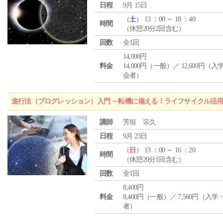
日程
9月 15日
（
土
） 13 ：00 ～ 18 ：40
時間
（休憩20分2回含む）
回数
全1回
14,000円
料金
14,000円（一般）／ 12,600円（
会者）
進行法（プログレッション）入門 ～転機に備える！ライフサイクル活
講師
芳垣 宗久
日程
9月 23日
（
日
） 13 ：00 ～ 16 ：20
時間
（休憩20分1回含む）
回数
全1回
8,400円
料金
8,400円（一般）／ 7,560円（入
者）