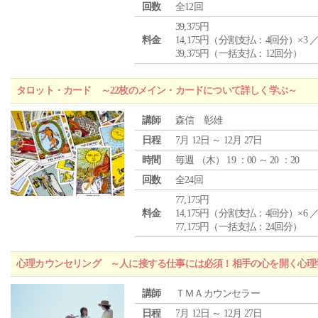
回数
全12回
39,375円
料金
14,175円（分割支払：4回分）×3 
39,375円（一括支払：12回分）
タロット・カード ～22枚のメイン・カードについて詳しく学ぶ～
講師
森信 彰雄
日程
7月 12日 ～ 12月 27日
時間
毎週 （
木
） 19 ：00 ～ 20 ：20
回数
全24回
77,175円
料金
14,175円（分割支払：4回分）×6 
77,175円（一括支払：24回分）
心理カウンセリング ～人に接する仕事には必須！相手の心を開く心理
講師
ＴＭＡカウンセラー
日程
7月 12日 ～ 12月 27日