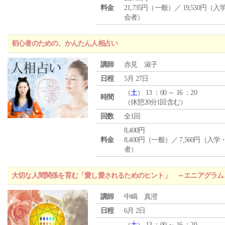
料金
21,735円（一般）／ 19,530円（
会者）
初心者のための、かんたん人相占い
講師
赤見 淑子
日程
5月 27日
（
土
） 13 ：00 ～ 16 ：20
時間
（休憩20分1回含む）
回数
全1回
8,400円
料金
8,400円（一般）／ 7,560円（入
者）
大切な人間関係を育む「愛し愛されるためのヒント」 ～エニアグラム
講師
中嶋 真澄
日程
6月 2日
（
土
） 13 ：00 ～ 16 ：20