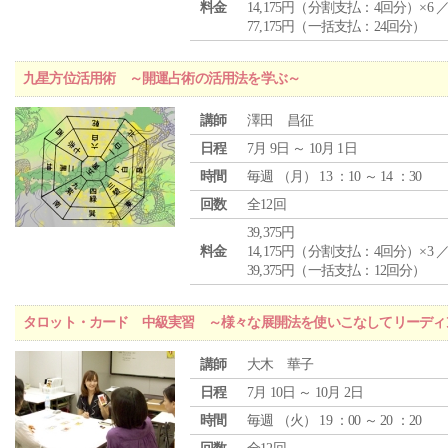
料金
14,175円（分割支払：4回分）×6 
77,175円（一括支払：24回分）
九星方位活用術 ～開運占術の活用法を学ぶ～
講師
澤田 昌征
日程
7月 9日 ～ 10月 1日
時間
毎週 （
月
） 13 ：10 ～ 14 ：30
回数
全12回
39,375円
料金
14,175円（分割支払：4回分）×3 
39,375円（一括支払：12回分）
タロット・カード 中級実習 ～様々な展開法を使いこなしてリーディ
講師
大木 華子
日程
7月 10日 ～ 10月 2日
時間
毎週 （
火
） 19 ：00 ～ 20 ：20