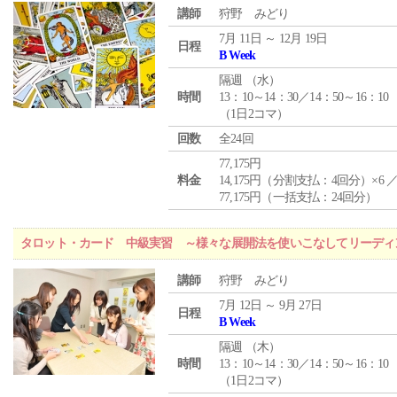
講師
狩野 みどり
7月 11日 ～ 12月 19日
日程
B Week
隔週 （
水
）
時間
13：10～14：30／14：50～16：10
（1日2コマ）
回数
全24回
77,175円
料金
14,175円（分割支払：4回分）×6 
77,175円（一括支払：24回分）
タロット・カード 中級実習 ～様々な展開法を使いこなしてリーディ
講師
狩野 みどり
7月 12日 ～ 9月 27日
日程
B Week
隔週 （
木
）
時間
13：10～14：30／14：50～16：10
（1日2コマ）