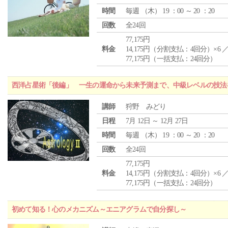
時間
毎週 （
木
） 19 ：00 ～ 20 ：20
回数
全24回
77,175円
料金
14,175円（分割支払：4回分）×6 
77,175円（一括支払：24回分）
西洋占星術「後編」 一生の運命から未来予測まで、中級レベルの技法
講師
狩野 みどり
日程
7月 12日 ～ 12月 27日
時間
毎週 （
木
） 19 ：00 ～ 20 ：20
回数
全24回
77,175円
料金
14,175円（分割支払：4回分）×6 
77,175円（一括支払：24回分）
初めて知る！心のメカニズム～エニアグラムで自分探し～