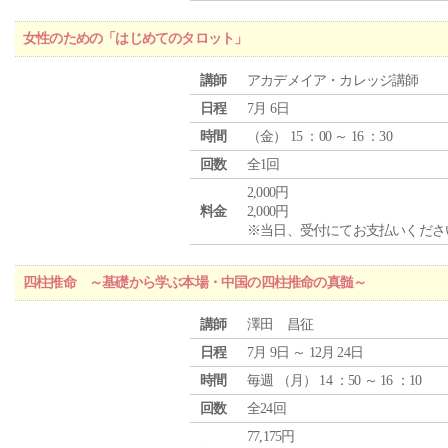
女性のための「はじめてのタロット」
講師
アカデメイア・カレッジ講師
日程
7月 6日
時間
（
金
） 15 ：00 ～ 16 ：30
回数
全1回
2,000円
料金
2,000円
※当日、受付にてお支払いくださ
四柱推命 ～基礎から学ぶ本場・中国の四柱推命の真髄～
講師
澤田 昌征
日程
7月 9日 ～ 12月 24日
時間
毎週 （
月
） 14 ：50 ～ 16 ：10
回数
全24回
77,175円