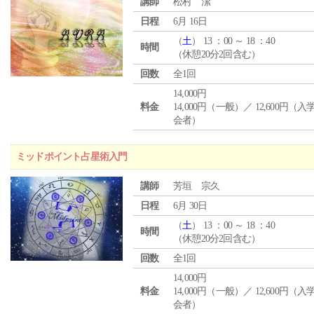
講師
松村 潔
日程
6月 16日
（
土
） 13 ：00 ～ 18 ：40
時間
（休憩20分2回含む）
回数
全1回
14,000円
料金
14,000円（一般）／ 12,600円（
会者）
ミッドポイント占星術入門
講師
芳垣 宗久
日程
6月 30日
（
土
） 13 ：00 ～ 18 ：40
時間
（休憩20分2回含む）
回数
全1回
14,000円
料金
14,000円（一般）／ 12,600円（
会者）