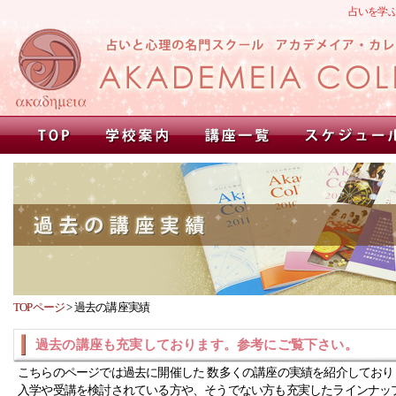
占いを学
TOPページ
>
過去の講座実績
過去の講座も充実しております。参考にご覧下さい。
こちらのページでは過去に開催した 数多くの講座の実績を紹介しており
入学や受講を検討されている方や、そうでない方も充実したラインナッ