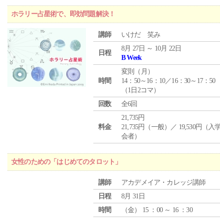
ホラリー占星術で、即効問題解決！
講師
いけだ 笑み
8月 27日 ～ 10月 22日
日程
B Week
変則（月）
時間
14：50～16：10／16：30～17：50
（1日2コマ）
回数
全6回
21,735円
料金
21,735円（一般）／ 19,530円（
会者）
女性のための「はじめてのタロット」
講師
アカデメイア・カレッジ講師
日程
8月 31日
時間
（
金
） 15 ：00 ～ 16 ：30