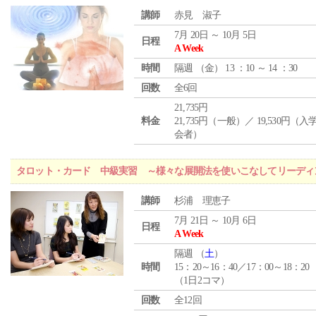
講師
赤見 淑子
7月 20日 ～ 10月 5日
日程
A Week
時間
隔週 （
金
） 13 ：10 ～ 14 ：30
回数
全6回
21,735円
料金
21,735円（一般）／ 19,530円（
会者）
タロット・カード 中級実習 ～様々な展開法を使いこなしてリーディ
講師
杉浦 理恵子
7月 21日 ～ 10月 6日
日程
A Week
隔週 （
土
）
時間
15：20～16：40／17：00～18：20
（1日2コマ）
回数
全12回