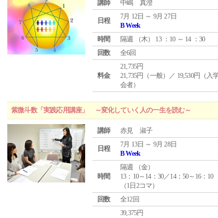
講師
中嶋 真澄
7月 12日 ～ 9月 27日
日程
B Week
時間
隔週 （
木
） 13 ：10 ～ 14 ：30
回数
全6回
21,735円
料金
21,735円（一般）／ 19,530円（
会者）
紫微斗数「実践応用講座」 ～変化していく人の一生を読む～
講師
赤見 淑子
7月 13日 ～ 9月 28日
日程
B Week
隔週 （
金
）
時間
13：10～14：30／14：50～16：10
（1日2コマ）
回数
全12回
39,375円