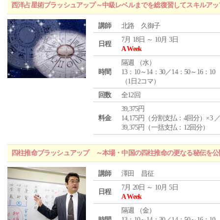
西洋占星術ブラッシュアップ～中級レベルまでを総復習してスキルアッ
講師
北路 久御子
7月 18日 ～ 10月 3日
日程
A Week
隔週 （
水
）
時間
13：10～14：30／14：50～16：10
（1日2コマ）
回数
全12回
39,375円
料金
14,175円（分割支払：4回分）×3 
39,375円（一括支払：12回分）
四柱推命ブラッシュアップ ～本場・中国の四柱推命の更なる秘伝を公
講師
澤田 昌征
7月 20日 ～ 10月 5日
日程
A Week
隔週 （
金
）
時間
13：10～14：30／14：50～16：10