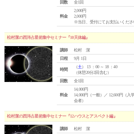
回数
全1回
2,000円
料金
2,000円
※当日、受付にてお支払いくださ
松村潔の西洋占星術集中セミナー『10天体編』
講師
松村 潔
日程
9月 1日
（
土
） 13 ：00 ～ 18 ：40
時間
（休憩20分2回含む）
回数
全1回
14,000円
料金
14,000円（一般）／ 12,600円（
会者）
松村潔の西洋占星術集中セミナー『12ハウスとアスペクト編』
講師
松村 潔