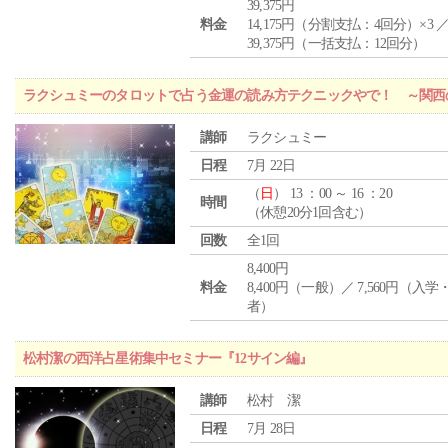
39,375円
料金
14,175円（分割支払：4回分）×3 
39,375円（一括支払：12回分）
ラクシュミーのタロットで占う金運の読み方テクニックやで！ ～関西
講師
ラクシュミー
日程
7月 22日
（
日
） 13 ：00 ～ 16 ：20
時間
（休憩20分1回含む）
回数
全1回
8,400円
料金
8,400円（一般）／ 7,560円（入
者）
松村潔の西洋占星術集中セミナー『12サイン編』
講師
松村 潔
日程
7月 28日