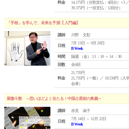
料金
14,175円（分割支払：4回分）×3 
39,375円（一括支払：12回分）
「手相」を学んで、未来を予測【 入門編】
講師
川野 文彰
7月 13日 ～ 9月 28日
日程
B Week
時間
隔週 （
金
） 13 ：10 ～ 14 ：30
回数
全6回
21,735円
料金
21,735円（一般）／ 19,530円（
会者）
紫微斗数 ～恐いほどよく当たる！中国占星術の奥義～
講師
赤見 淑子
7月 14日 ～ 12月 22日
日程
B Week