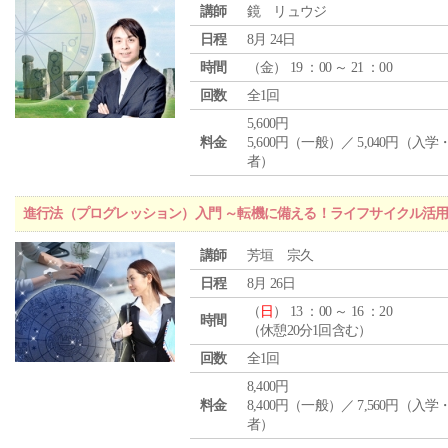
講師
鏡 リュウジ
日程
8月 24日
時間
（
金
） 19 ：00 ～ 21 ：00
回数
全1回
5,600円
料金
5,600円（一般）／ 5,040円（入
者）
進行法（プログレッション）入門 ～転機に備える！ライフサイクル活
講師
芳垣 宗久
日程
8月 26日
（
日
） 13 ：00 ～ 16 ：20
時間
（休憩20分1回含む）
回数
全1回
8,400円
料金
8,400円（一般）／ 7,560円（入
者）