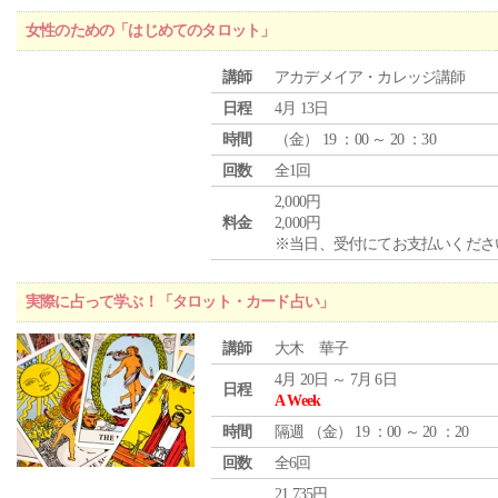
女性のための「はじめてのタロット」
講師
アカデメイア・カレッジ講師
日程
4月 13日
時間
（
金
） 19 ：00 ～ 20 ：30
回数
全1回
2,000円
料金
2,000円
※当日、受付にてお支払いくださ
実際に占って学ぶ！「タロット・カード占い」
講師
大木 華子
4月 20日 ～ 7月 6日
日程
A Week
時間
隔週 （
金
） 19 ：00 ～ 20 ：20
回数
全6回
21,735円