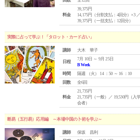
回数
全12回
39,375円
料金
14,175円（分割支払：4回分）×3 
39,375円（一括支払：12回分）
実際に占って学ぶ！「タロット・カード占い」
講師
大木 華子
7月 10日 ～ 9月 25日
日程
B Week
時間
隔週 （
火
） 14 ：50 ～ 16 ：10
回数
全6回
21,735円
料金
21,735円（一般）／ 19,530円（
会者）
断易（五行易）応用編 ～本場中国の卜術を学ぶ～
講師
保坂 昌利