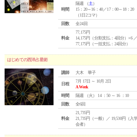
隔週 （
土
）
時間
15：20～16：40／17：00～18：20
（1日2コマ）
回数
全24回
77,175円
料金
14,175円（分割支払：4回分）×6 
77,175円（一括支払：24回分）
はじめての西洋占星術
講師
大木 華子
7月 17日 ～ 10月 2日
日程
A Week
時間
隔週 （
火
） 14 ：50 ～ 16 ：10
回数
全6回
21,735円
料金
21,735円（一般）／ 19,530円（
会者）