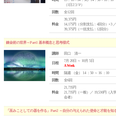
（1日2コマ）
回数
全12回
39,375円
料金
14,175円（分割支払：4回分）×3 
39,375円（一括支払：12回分）
錬金術の世界～Part1 基本概念と思考様式
講師
田口 清一
7月 20日 ～ 10月 5日
日程
A Week
時間
隔週 （
金
） 14 ：50 ～ 16 ：10
回数
全6回
21,735円
料金
21,735円（一般）／ 19,530円（
会者）
「巫みことしての器を作る」Part2 ～自分の与えられた使命と才能を知