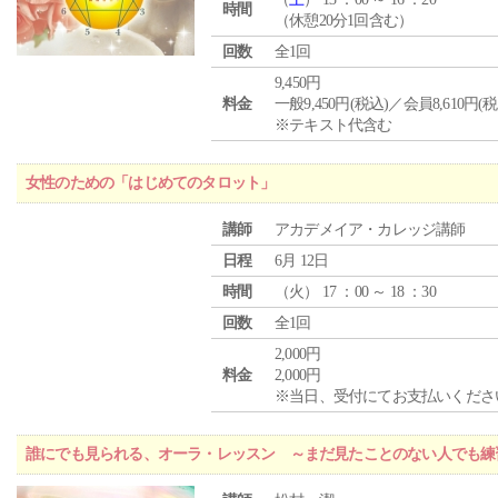
時間
（休憩20分1回含む）
回数
全1回
9,450円
料金
一般9,450円(税込)／会員8,610円(税
※テキスト代含む
女性のための「はじめてのタロット」
講師
アカデメイア・カレッジ講師
日程
6月 12日
時間
（
火
） 17 ：00 ～ 18 ：30
回数
全1回
2,000円
料金
2,000円
※当日、受付にてお支払いくださ
誰にでも見られる、オーラ・レッスン ～まだ見たことのない人でも練