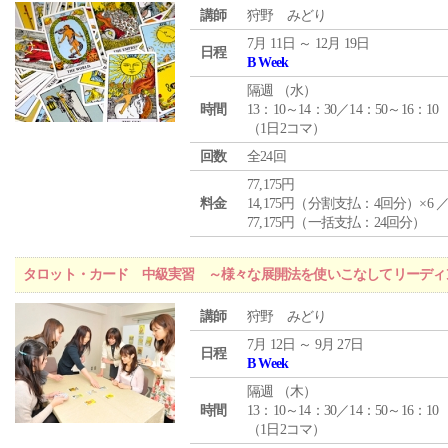
講師
狩野 みどり
7月 11日 ～ 12月 19日
日程
B Week
隔週 （
水
）
時間
13：10～14：30／14：50～16：10
（1日2コマ）
回数
全24回
77,175円
料金
14,175円（分割支払：4回分）×6 
77,175円（一括支払：24回分）
タロット・カード 中級実習 ～様々な展開法を使いこなしてリーディ
講師
狩野 みどり
7月 12日 ～ 9月 27日
日程
B Week
隔週 （
木
）
時間
13：10～14：30／14：50～16：10
（1日2コマ）