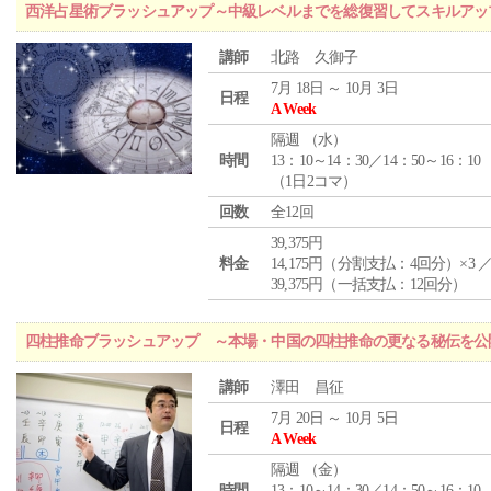
西洋占星術ブラッシュアップ～中級レベルまでを総復習してスキルアッ
講師
北路 久御子
7月 18日 ～ 10月 3日
日程
A Week
隔週 （
水
）
時間
13：10～14：30／14：50～16：10
（1日2コマ）
回数
全12回
39,375円
料金
14,175円（分割支払：4回分）×3 
39,375円（一括支払：12回分）
四柱推命ブラッシュアップ ～本場・中国の四柱推命の更なる秘伝を公
講師
澤田 昌征
7月 20日 ～ 10月 5日
日程
A Week
隔週 （
金
）
時間
13：10～14：30／14：50～16：10