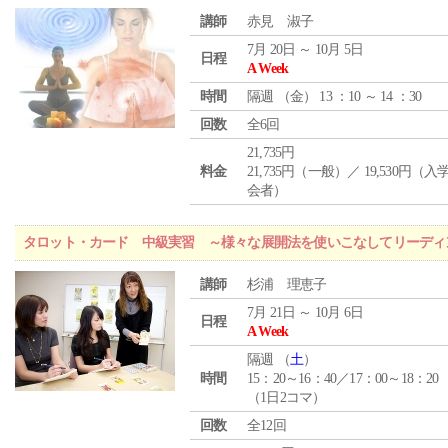
講師
赤見 淑子
7月 20日 ～ 10月 5日
日程
A Week
時間
隔週 （
金
） 13 ：10 ～ 14 ：30
回数
全6回
21,735円
料金
21,735円（一般）／ 19,530円（
会者）
タロット・カード 中級実習 ～様々な展開法を使いこなしてリーディ
講師
杉浦 理恵子
7月 21日 ～ 10月 6日
日程
A Week
隔週 （
土
）
時間
15：20～16：40／17：00～18：20
（1日2コマ）
回数
全12回