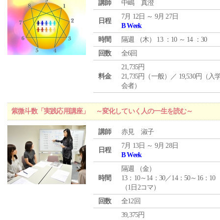
講師
中嶋 真澄
7月 12日 ～ 9月 27日
日程
B Week
時間
隔週 （
木
） 13 ：10 ～ 14 ：30
回数
全6回
21,735円
料金
21,735円（一般）／ 19,530円（
会者）
紫微斗数「実践応用講座」 ～変化していく人の一生を読む～
講師
赤見 淑子
7月 13日 ～ 9月 28日
日程
B Week
隔週 （
金
）
時間
13：10～14：30／14：50～16：10
（1日2コマ）
回数
全12回
39,375円