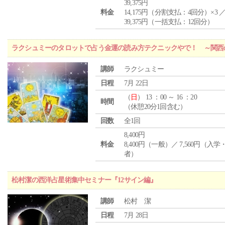
39,375円
料金
14,175円（分割支払：4回分）×3 
39,375円（一括支払：12回分）
ラクシュミーのタロットで占う金運の読み方テクニックやで！ ～関西
講師
ラクシュミー
日程
7月 22日
（
日
） 13 ：00 ～ 16 ：20
時間
（休憩20分1回含む）
回数
全1回
8,400円
料金
8,400円（一般）／ 7,560円（入
者）
松村潔の西洋占星術集中セミナー『12サイン編』
講師
松村 潔
日程
7月 28日