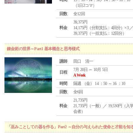
（1日2コマ）
回数
全12回
39,375円
料金
14,175円（分割支払：4回分）×3 
39,375円（一括支払：12回分）
錬金術の世界～Part1 基本概念と思考様式
講師
田口 清一
7月 20日 ～ 10月 5日
日程
A Week
時間
隔週 （
金
） 14 ：50 ～ 16 ：10
回数
全6回
21,735円
料金
21,735円（一般）／ 19,530円（
会者）
「巫みことしての器を作る」Part2 ～自分の与えられた使命と才能を知