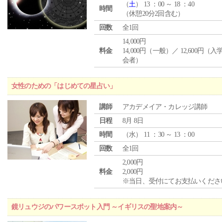
（
土
） 13 ：00 ～ 18 ：40
時間
（休憩20分2回含む）
回数
全1回
14,000円
料金
14,000円（一般）／ 12,600円（
会者）
女性のための「はじめての星占い」
講師
アカデメイア・カレッジ講師
日程
8月 8日
時間
（
水
） 11 ：30 ～ 13 ：00
回数
全1回
2,000円
料金
2,000円
※当日、受付にてお支払いくださ
鏡リュウジのパワースポット入門 ～イギリスの聖地案内～