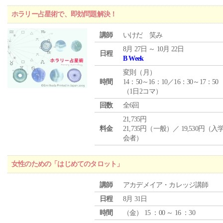
ホラリー占星術で、即効問題解決！
講師
いけだ 笑み
8月 27日 ～ 10月 22日
日程
B Week
変則（月）
時間
14：50～16：10／16：30～17：50
（1日2コマ）
回数
全6回
21,735円
料金
21,735円（一般）／ 19,530円（
会者）
女性のための「はじめてのタロット」
講師
アカデメイア・カレッジ講師
日程
8月 31日
時間
（
金
） 15 ：00 ～ 16 ：30