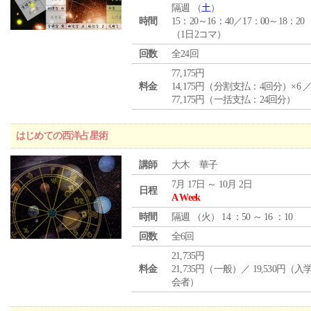
隔週 （
土
）
時間
15：20～16：40／17：00～18：20
（1日2コマ）
回数
全24回
77,175円
料金
14,175円（分割支払：4回分）×6 
77,175円（一括支払：24回分）
はじめての西洋占星術
講師
大木 華子
7月 17日 ～ 10月 2日
日程
A Week
時間
隔週 （
火
） 14 ：50 ～ 16 ：10
回数
全6回
21,735円
料金
21,735円（一般）／ 19,530円（
会者）