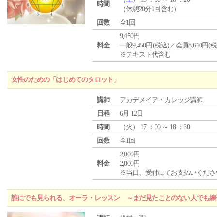
時間
（休憩20分1回含む）
回数
全1回
9,450円
料金
一般9,450円(税込)／会員8,610円(税
※テキスト代含む
女性のための「はじめてのタロット」
講師
アカデメイア・カレッジ講師
日程
6月 12日
時間
（
火
） 17 ：00 ～ 18 ：30
回数
全1回
2,000円
料金
2,000円
※当日、受付にてお支払いくださ
誰にでも見られる、オーラ・レッスン ～まだ見たことのない人でも練