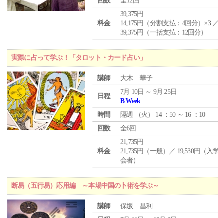
回数
全12回
39,375円
料金
14,175円（分割支払：4回分）×3 
39,375円（一括支払：12回分）
実際に占って学ぶ！「タロット・カード占い」
講師
大木 華子
7月 10日 ～ 9月 25日
日程
B Week
時間
隔週 （
火
） 14 ：50 ～ 16 ：10
回数
全6回
21,735円
料金
21,735円（一般）／ 19,530円（
会者）
断易（五行易）応用編 ～本場中国の卜術を学ぶ～
講師
保坂 昌利