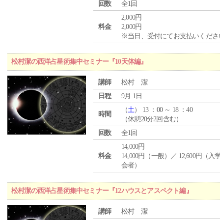
回数
全1回
2,000円
料金
2,000円
※当日、受付にてお支払いくださ
松村潔の西洋占星術集中セミナー『10天体編』
講師
松村 潔
日程
9月 1日
（
土
） 13 ：00 ～ 18 ：40
時間
（休憩20分2回含む）
回数
全1回
14,000円
料金
14,000円（一般）／ 12,600円（
会者）
松村潔の西洋占星術集中セミナー『12ハウスとアスペクト編』
講師
松村 潔