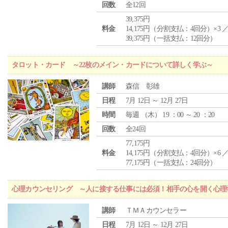
回数
全12回
39,375円
料金
14,175円（分割支払：4回分）×3 
39,375円（一括支払：12回分）
タロット・カード ～22枚のメイン・カードについて詳しく学ぶ～
講師
森信 彰雄
日程
7月 12日 ～ 12月 27日
時間
毎週 （
木
） 19 ：00 ～ 20 ：20
回数
全24回
77,175円
料金
14,175円（分割支払：4回分）×6 
77,175円（一括支払：24回分）
心理カウンセリング ～人に接する仕事には必須！相手の心を開く心理
講師
ＴＭＡカウンセラー
日程
7月 12日 ～ 12月 27日