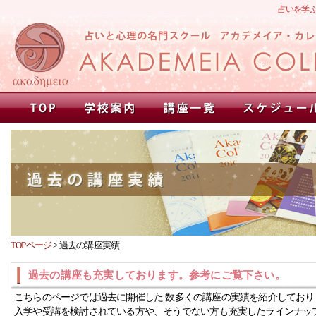
占いを学
TOPページ
>
過去の講座実績
過去の講座も充実しております。参考にご覧下さい。
こちらのページでは過去に開催した 数多くの講座の実績を紹介しており
入学や受講を検討されている方や、そうでない方も充実したラインナッ