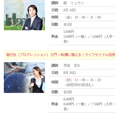
講師
鏡 リュウジ
日程
8月 24日
時間
（
金
） 19 ：00 ～ 21 ：00
回数
全1回
5,600円
料金
5,600円（一般）／ 5,040円（入
者）
進行法（プログレッション）入門 ～転機に備える！ライフサイクル活
講師
芳垣 宗久
日程
8月 26日
（
日
） 13 ：00 ～ 16 ：20
時間
（休憩20分1回含む）
回数
全1回
8,400円
料金
8,400円（一般）／ 7,560円（入
者）