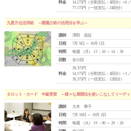
料金
14,175円（分割支払：4回分）×6 
77,175円（一括支払：24回分）
九星方位活用術 ～開運占術の活用法を学ぶ～
講師
澤田 昌征
日程
7月 9日 ～ 10月 1日
時間
毎週 （
月
） 13 ：10 ～ 14 ：30
回数
全12回
39,375円
料金
14,175円（分割支払：4回分）×3 
39,375円（一括支払：12回分）
タロット・カード 中級実習 ～様々な展開法を使いこなしてリーディ
講師
大木 華子
日程
7月 10日 ～ 10月 2日
時間
毎週 （
火
） 19 ：00 ～ 20 ：20