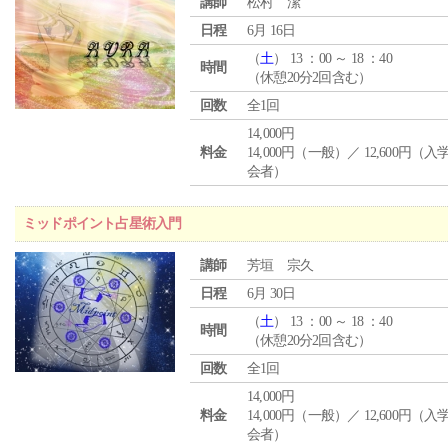
講師
松村 潔
日程
6月 16日
（
土
） 13 ：00 ～ 18 ：40
時間
（休憩20分2回含む）
回数
全1回
14,000円
料金
14,000円（一般）／ 12,600円（
会者）
ミッドポイント占星術入門
講師
芳垣 宗久
日程
6月 30日
（
土
） 13 ：00 ～ 18 ：40
時間
（休憩20分2回含む）
回数
全1回
14,000円
料金
14,000円（一般）／ 12,600円（
会者）