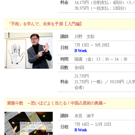
料金
14,175円（分割支払：4回分）×3 
39,375円（一括支払：12回分）
「手相」を学んで、未来を予測【 入門編】
講師
川野 文彰
7月 13日 ～ 9月 28日
日程
B Week
時間
隔週 （
金
） 13 ：10 ～ 14 ：30
回数
全6回
21,735円
料金
21,735円（一般）／ 19,530円（
会者）
紫微斗数 ～恐いほどよく当たる！中国占星術の奥義～
講師
赤見 淑子
7月 14日 ～ 12月 22日
日程
B Week