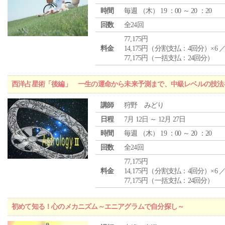
時間
毎週 （
木
） 19 ：00 ～ 20 ：20
回数
全24回
77,175円
料金
14,175円（分割支払：4回分）×6 
77,175円（一括支払：24回分）
西洋占星術「後編」 一生の運命から未来予測まで、中級レベルの技法
講師
狩野 みどり
日程
7月 12日 ～ 12月 27日
時間
毎週 （
木
） 19 ：00 ～ 20 ：20
回数
全24回
77,175円
料金
14,175円（分割支払：4回分）×6 
77,175円（一括支払：24回分）
初めて知る！心のメカニズム～エニアグラムで自分探し～