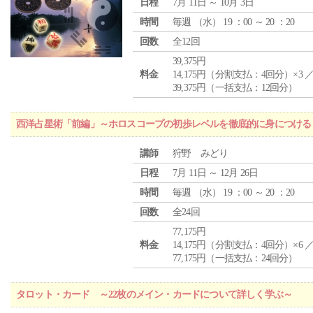
日程
7月 11日 ～ 10月 3日
時間
毎週 （
水
） 19 ：00 ～ 20 ：20
回数
全12回
39,375円
料金
14,175円（分割支払：4回分）×3 
39,375円（一括支払：12回分）
西洋占星術「前編」～ホロスコープの初歩レベルを徹底的に身につける
講師
狩野 みどり
日程
7月 11日 ～ 12月 26日
時間
毎週 （
水
） 19 ：00 ～ 20 ：20
回数
全24回
77,175円
料金
14,175円（分割支払：4回分）×6 
77,175円（一括支払：24回分）
タロット・カード ～22枚のメイン・カードについて詳しく学ぶ～