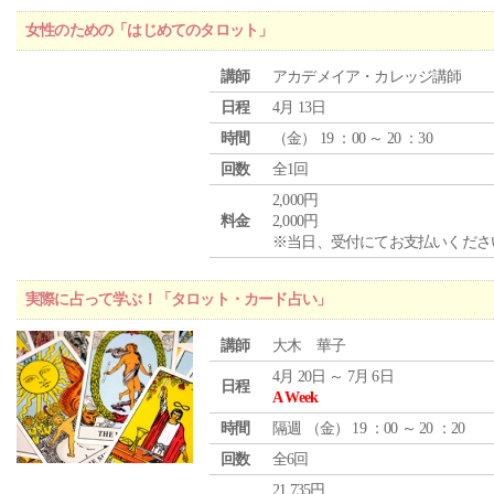
女性のための「はじめてのタロット」
講師
アカデメイア・カレッジ講師
日程
4月 13日
時間
（
金
） 19 ：00 ～ 20 ：30
回数
全1回
2,000円
料金
2,000円
※当日、受付にてお支払いくださ
実際に占って学ぶ！「タロット・カード占い」
講師
大木 華子
4月 20日 ～ 7月 6日
日程
A Week
時間
隔週 （
金
） 19 ：00 ～ 20 ：20
回数
全6回
21,735円