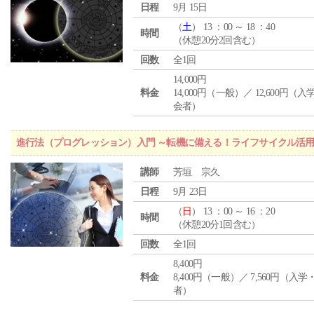
日程
9月 15日
（
土
） 13 ：00 ～ 18 ：40
時間
（休憩20分2回含む）
回数
全1回
14,000円
料金
14,000円（一般）／ 12,600円（
会者）
進行法（プログレッション）入門 ～転機に備える！ライフサイクル活
講師
芳垣 宗久
日程
9月 23日
（
日
） 13 ：00 ～ 16 ：20
時間
（休憩20分1回含む）
回数
全1回
8,400円
料金
8,400円（一般）／ 7,560円（入
者）