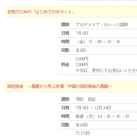
女性のための「はじめてのタロット」
講師
アカデメイア・カレッジ講師
日程
7月 6日
時間
（
金
） 15 ：00 ～ 16 ：30
回数
全1回
2,000円
料金
2,000円
※当日、受付にてお支払いくださ
四柱推命 ～基礎から学ぶ本場・中国の四柱推命の真髄～
講師
澤田 昌征
日程
7月 9日 ～ 12月 24日
時間
毎週 （
月
） 14 ：50 ～ 16 ：10
回数
全24回
77,175円