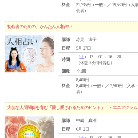
料金
21,735円（一般）／ 19,530円（
会者）
初心者のための、かんたん人相占い
講師
赤見 淑子
日程
5月 27日
（
土
） 13 ：00 ～ 16 ：20
時間
（休憩20分1回含む）
回数
全1回
8,400円
料金
8,400円（一般）／ 7,560円（入
者）
大切な人間関係を育む「愛し愛されるためのヒント」 ～エニアグラム
講師
中嶋 真澄
日程
6月 2日
（
土
） 13 ：00 ～ 16 ：20