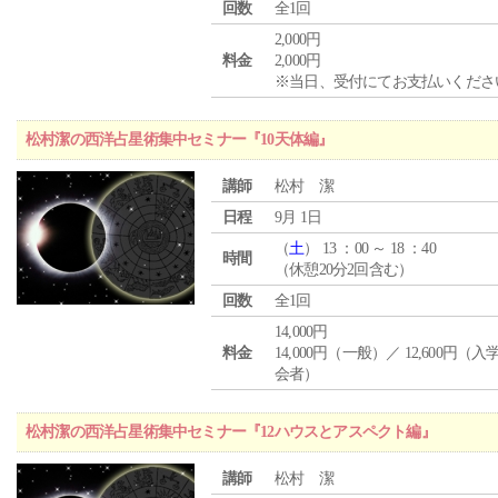
回数
全1回
2,000円
料金
2,000円
※当日、受付にてお支払いくださ
松村潔の西洋占星術集中セミナー『10天体編』
講師
松村 潔
日程
9月 1日
（
土
） 13 ：00 ～ 18 ：40
時間
（休憩20分2回含む）
回数
全1回
14,000円
料金
14,000円（一般）／ 12,600円（
会者）
松村潔の西洋占星術集中セミナー『12ハウスとアスペクト編』
講師
松村 潔