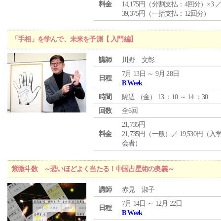
料金
14,175円（分割支払：4回分）×3 
39,375円（一括支払：12回分）
「手相」を学んで、未来を予測【 入門編】
講師
川野 文彰
7月 13日 ～ 9月 28日
日程
B Week
時間
隔週 （
金
） 13 ：10 ～ 14 ：30
回数
全6回
21,735円
料金
21,735円（一般）／ 19,530円（
会者）
紫微斗数 ～恐いほどよく当たる！中国占星術の奥義～
講師
赤見 淑子
7月 14日 ～ 12月 22日
日程
B Week