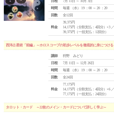
日程
7月 11日 ～ 10月 3日
時間
毎週 （
水
） 19 ：00 ～ 20 ：20
回数
全12回
39,375円
料金
14,175円（分割支払：4回分）×3 
39,375円（一括支払：12回分）
西洋占星術「前編」～ホロスコープの初歩レベルを徹底的に身につける
講師
狩野 みどり
日程
7月 11日 ～ 12月 26日
時間
毎週 （
水
） 19 ：00 ～ 20 ：20
回数
全24回
77,175円
料金
14,175円（分割支払：4回分）×6 
77,175円（一括支払：24回分）
タロット・カード ～22枚のメイン・カードについて詳しく学ぶ～