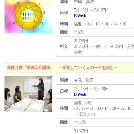
講師
中嶋 真澄
7月 12日 ～ 9月 27日
日程
B Week
時間
隔週 （
木
） 13 ：10 ～ 14 ：30
回数
全6回
21,735円
料金
21,735円（一般）／ 19,530円（
会者）
紫微斗数「実践応用講座」 ～変化していく人の一生を読む～
講師
赤見 淑子
7月 13日 ～ 9月 28日
日程
B Week
隔週 （
金
）
時間
13：10～14：30／14：50～16：10
（1日2コマ）
回数
全12回
39,375円