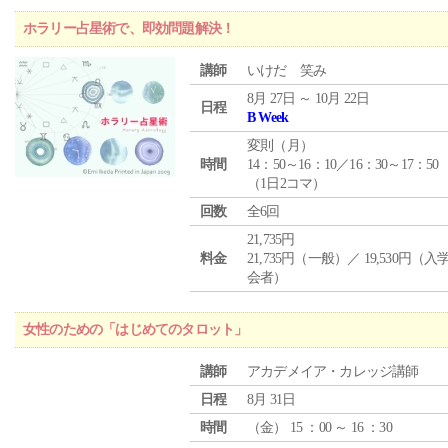
ホラリー占星術で、即効問題解決！
講師
いけだ 笑み
8月 27日 ～ 10月 22日
日程
B Week
変則（月）
時間
14：50～16：10／16：30～17：50
（1日2コマ）
回数
全6回
21,735円
料金
21,735円（一般）／ 19,530円（
会者）
女性のための「はじめてのタロット」
講師
アカデメイア・カレッジ講師
日程
8月 31日
時間
（
金
） 15 ：00 ～ 16 ：30