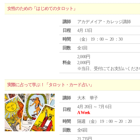
女性のための「はじめてのタロット」
講師
アカデメイア・カレッジ講師
日程
4月 13日
時間
（
金
） 19 ：00 ～ 20 ：30
回数
全1回
2,000円
料金
2,000円
※当日、受付にてお支払いくださ
実際に占って学ぶ！「タロット・カード占い」
講師
大木 華子
4月 20日 ～ 7月 6日
日程
A Week
時間
隔週 （
金
） 19 ：00 ～ 20 ：20
回数
全6回
21,735円