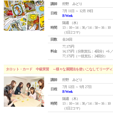
講師
狩野 みどり
7月 11日 ～ 12月 19日
日程
B Week
隔週 （
水
）
時間
13：10～14：30／14：50～16：10
（1日2コマ）
回数
全24回
77,175円
料金
14,175円（分割支払：4回分）×6 
77,175円（一括支払：24回分）
タロット・カード 中級実習 ～様々な展開法を使いこなしてリーディ
講師
狩野 みどり
7月 12日 ～ 9月 27日
日程
B Week
隔週 （
木
）
時間
13：10～14：30／14：50～16：10
（1日2コマ）