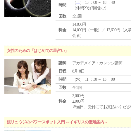
（
土
） 13 ：00 ～ 18 ：40
時間
（休憩20分2回含む）
回数
全1回
14,000円
料金
14,000円（一般）／ 12,600円（
会者）
女性のための「はじめての星占い」
講師
アカデメイア・カレッジ講師
日程
8月 8日
時間
（
水
） 11 ：30 ～ 13 ：00
回数
全1回
2,000円
料金
2,000円
※当日、受付にてお支払いくださ
鏡リュウジのパワースポット入門 ～イギリスの聖地案内～