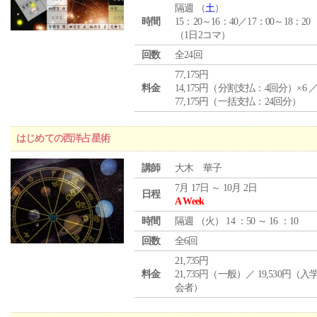
隔週 （
土
）
時間
15：20～16：40／17：00～18：20
（1日2コマ）
回数
全24回
77,175円
料金
14,175円（分割支払：4回分）×6 
77,175円（一括支払：24回分）
はじめての西洋占星術
講師
大木 華子
7月 17日 ～ 10月 2日
日程
A Week
時間
隔週 （
火
） 14 ：50 ～ 16 ：10
回数
全6回
21,735円
料金
21,735円（一般）／ 19,530円（
会者）