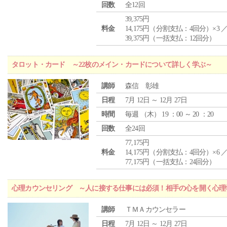
回数
全12回
39,375円
料金
14,175円（分割支払：4回分）×3 
39,375円（一括支払：12回分）
タロット・カード ～22枚のメイン・カードについて詳しく学ぶ～
講師
森信 彰雄
日程
7月 12日 ～ 12月 27日
時間
毎週 （
木
） 19 ：00 ～ 20 ：20
回数
全24回
77,175円
料金
14,175円（分割支払：4回分）×6 
77,175円（一括支払：24回分）
心理カウンセリング ～人に接する仕事には必須！相手の心を開く心理
講師
ＴＭＡカウンセラー
日程
7月 12日 ～ 12月 27日