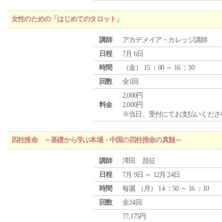
女性のための「はじめてのタロット」
講師
アカデメイア・カレッジ講師
日程
7月 6日
時間
（
金
） 15 ：00 ～ 16 ：30
回数
全1回
2,000円
料金
2,000円
※当日、受付にてお支払いくださ
四柱推命 ～基礎から学ぶ本場・中国の四柱推命の真髄～
講師
澤田 昌征
日程
7月 9日 ～ 12月 24日
時間
毎週 （
月
） 14 ：50 ～ 16 ：10
回数
全24回
77,175円