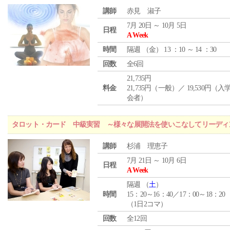
講師
赤見 淑子
7月 20日 ～ 10月 5日
日程
A Week
時間
隔週 （
金
） 13 ：10 ～ 14 ：30
回数
全6回
21,735円
料金
21,735円（一般）／ 19,530円（
会者）
タロット・カード 中級実習 ～様々な展開法を使いこなしてリーディ
講師
杉浦 理恵子
7月 21日 ～ 10月 6日
日程
A Week
隔週 （
土
）
時間
15：20～16：40／17：00～18：20
（1日2コマ）
回数
全12回