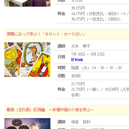
回数
全12回
39,375円
料金
14,175円（分割支払：4回分）×3 
39,375円（一括支払：12回分）
実際に占って学ぶ！「タロット・カード占い」
講師
大木 華子
7月 10日 ～ 9月 25日
日程
B Week
時間
隔週 （
火
） 14 ：50 ～ 16 ：10
回数
全6回
21,735円
料金
21,735円（一般）／ 19,530円（
会者）
断易（五行易）応用編 ～本場中国の卜術を学ぶ～
講師
保坂 昌利