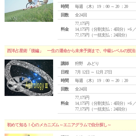
時間
毎週 （
木
） 19 ：00 ～ 20 ：20
回数
全24回
77,175円
料金
14,175円（分割支払：4回分）×6 
77,175円（一括支払：24回分）
西洋占星術「後編」 一生の運命から未来予測まで、中級レベルの技法
講師
狩野 みどり
日程
7月 12日 ～ 12月 27日
時間
毎週 （
木
） 19 ：00 ～ 20 ：20
回数
全24回
77,175円
料金
14,175円（分割支払：4回分）×6 
77,175円（一括支払：24回分）
初めて知る！心のメカニズム～エニアグラムで自分探し～