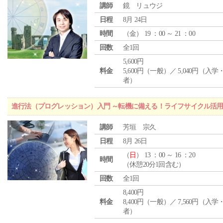
講師
鏡 リュウジ
日程
8月 24日
時間
（
金
） 19 ：00 ～ 21 ：00
回数
全1回
5,600円
料金
5,600円（一般）／ 5,040円（入
者）
進行法（プログレッション）入門 ～転機に備える！ライフサイクル活
講師
芳垣 宗久
日程
8月 26日
（
日
） 13 ：00 ～ 16 ：20
時間
（休憩20分1回含む）
回数
全1回
8,400円
料金
8,400円（一般）／ 7,560円（入
者）