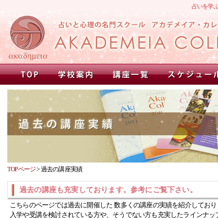
占いを学
TOPページ
>
過去の講座実績
過去の講座も充実しております。参考にご覧下さい。
こちらのページでは過去に開催した 数多くの講座の実績を紹介しており
入学や受講を検討されている方や、そうでない方も充実したラインナッ