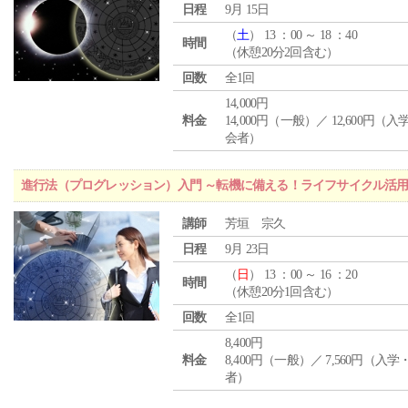
日程
9月 15日
（
土
） 13 ：00 ～ 18 ：40
時間
（休憩20分2回含む）
回数
全1回
14,000円
料金
14,000円（一般）／ 12,600円（
会者）
進行法（プログレッション）入門 ～転機に備える！ライフサイクル活
講師
芳垣 宗久
日程
9月 23日
（
日
） 13 ：00 ～ 16 ：20
時間
（休憩20分1回含む）
回数
全1回
8,400円
料金
8,400円（一般）／ 7,560円（入
者）