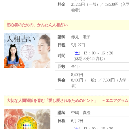
料金
21,735円（一般）／ 19,530円（
会者）
初心者のための、かんたん人相占い
講師
赤見 淑子
日程
5月 27日
（
土
） 13 ：00 ～ 16 ：20
時間
（休憩20分1回含む）
回数
全1回
8,400円
料金
8,400円（一般）／ 7,560円（入
者）
大切な人間関係を育む「愛し愛されるためのヒント」 ～エニアグラム
講師
中嶋 真澄
日程
6月 2日
（
土
） 13 ：00 ～ 16 ：20