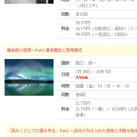
（1日2コマ）
回数
全12回
39,375円
料金
14,175円（分割支払：4回分）×3 
39,375円（一括支払：12回分）
錬金術の世界～Part1 基本概念と思考様式
講師
田口 清一
7月 20日 ～ 10月 5日
日程
A Week
時間
隔週 （
金
） 14 ：50 ～ 16 ：10
回数
全6回
21,735円
料金
21,735円（一般）／ 19,530円（
会者）
「巫みことしての器を作る」Part2 ～自分の与えられた使命と才能を知