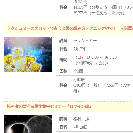
39,375円
料金
14,175円（分割支払：4回分）×3 
39,375円（一括支払：12回分）
ラクシュミーのタロットで占う金運の読み方テクニックやで！ ～関西
講師
ラクシュミー
日程
7月 22日
（
日
） 13 ：00 ～ 16 ：20
時間
（休憩20分1回含む）
回数
全1回
8,400円
料金
8,400円（一般）／ 7,560円（入
者）
松村潔の西洋占星術集中セミナー『12サイン編』
講師
松村 潔
日程
7月 28日