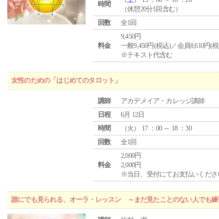
時間
（休憩20分1回含む）
回数
全1回
9,450円
料金
一般9,450円(税込)／会員8,610円(税
※テキスト代含む
女性のための「はじめてのタロット」
講師
アカデメイア・カレッジ講師
日程
6月 12日
時間
（
火
） 17 ：00 ～ 18 ：30
回数
全1回
2,000円
料金
2,000円
※当日、受付にてお支払いくださ
誰にでも見られる、オーラ・レッスン ～まだ見たことのない人でも練