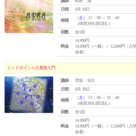
講師
松村 潔
日程
6月 16日
（
土
） 13 ：00 ～ 18 ：40
時間
（休憩20分2回含む）
回数
全1回
14,000円
料金
14,000円（一般）／ 12,600円（
会者）
ミッドポイント占星術入門
講師
芳垣 宗久
日程
6月 30日
（
土
） 13 ：00 ～ 18 ：40
時間
（休憩20分2回含む）
回数
全1回
14,000円
料金
14,000円（一般）／ 12,600円（
会者）