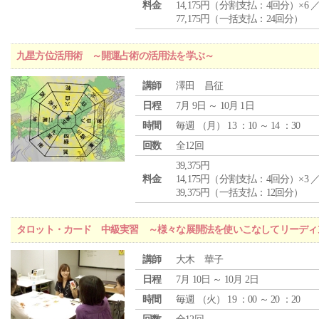
料金
14,175円（分割支払：4回分）×6 
77,175円（一括支払：24回分）
九星方位活用術 ～開運占術の活用法を学ぶ～
講師
澤田 昌征
日程
7月 9日 ～ 10月 1日
時間
毎週 （
月
） 13 ：10 ～ 14 ：30
回数
全12回
39,375円
料金
14,175円（分割支払：4回分）×3 
39,375円（一括支払：12回分）
タロット・カード 中級実習 ～様々な展開法を使いこなしてリーディ
講師
大木 華子
日程
7月 10日 ～ 10月 2日
時間
毎週 （
火
） 19 ：00 ～ 20 ：20