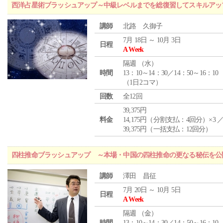
西洋占星術ブラッシュアップ～中級レベルまでを総復習してスキルアッ
講師
北路 久御子
7月 18日 ～ 10月 3日
日程
A Week
隔週 （
水
）
時間
13：10～14：30／14：50～16：10
（1日2コマ）
回数
全12回
39,375円
料金
14,175円（分割支払：4回分）×3 
39,375円（一括支払：12回分）
四柱推命ブラッシュアップ ～本場・中国の四柱推命の更なる秘伝を公
講師
澤田 昌征
7月 20日 ～ 10月 5日
日程
A Week
隔週 （
金
）
時間
13：10～14：30／14：50～16：10