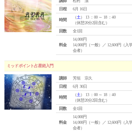
講師
松村 潔
日程
6月 16日
（
土
） 13 ：00 ～ 18 ：40
時間
（休憩20分2回含む）
回数
全1回
14,000円
料金
14,000円（一般）／ 12,600円（
会者）
ミッドポイント占星術入門
講師
芳垣 宗久
日程
6月 30日
（
土
） 13 ：00 ～ 18 ：40
時間
（休憩20分2回含む）
回数
全1回
14,000円
料金
14,000円（一般）／ 12,600円（
会者）