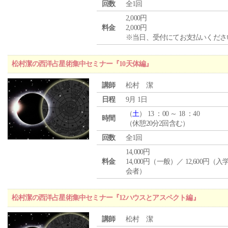
回数
全1回
2,000円
料金
2,000円
※当日、受付にてお支払いくださ
松村潔の西洋占星術集中セミナー『10天体編』
講師
松村 潔
日程
9月 1日
（
土
） 13 ：00 ～ 18 ：40
時間
（休憩20分2回含む）
回数
全1回
14,000円
料金
14,000円（一般）／ 12,600円（
会者）
松村潔の西洋占星術集中セミナー『12ハウスとアスペクト編』
講師
松村 潔