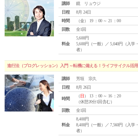
講師
鏡 リュウジ
日程
8月 24日
時間
（
金
） 19 ：00 ～ 21 ：00
回数
全1回
5,600円
料金
5,600円（一般）／ 5,040円（入
者）
進行法（プログレッション）入門 ～転機に備える！ライフサイクル活
講師
芳垣 宗久
日程
8月 26日
（
日
） 13 ：00 ～ 16 ：20
時間
（休憩20分1回含む）
回数
全1回
8,400円
料金
8,400円（一般）／ 7,560円（入
者）