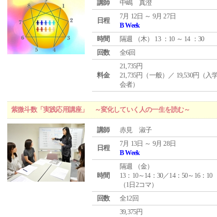
講師
中嶋 真澄
7月 12日 ～ 9月 27日
日程
B Week
時間
隔週 （
木
） 13 ：10 ～ 14 ：30
回数
全6回
21,735円
料金
21,735円（一般）／ 19,530円（
会者）
紫微斗数「実践応用講座」 ～変化していく人の一生を読む～
講師
赤見 淑子
7月 13日 ～ 9月 28日
日程
B Week
隔週 （
金
）
時間
13：10～14：30／14：50～16：10
（1日2コマ）
回数
全12回
39,375円