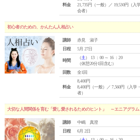
料金
21,735円（一般）／ 19,530円（
会者）
初心者のための、かんたん人相占い
講師
赤見 淑子
日程
5月 27日
（
土
） 13 ：00 ～ 16 ：20
時間
（休憩20分1回含む）
回数
全1回
8,400円
料金
8,400円（一般）／ 7,560円（入
者）
大切な人間関係を育む「愛し愛されるためのヒント」 ～エニアグラム
講師
中嶋 真澄
日程
6月 2日
（
土
） 13 ：00 ～ 16 ：20