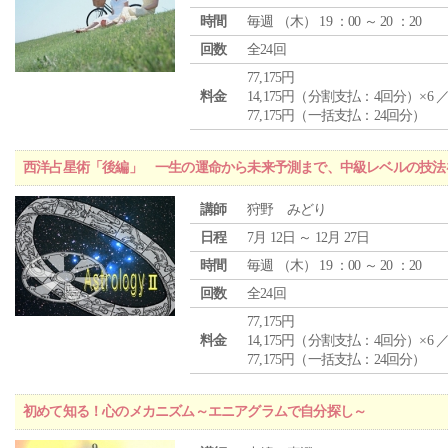
時間
毎週 （
木
） 19 ：00 ～ 20 ：20
回数
全24回
77,175円
料金
14,175円（分割支払：4回分）×6 
77,175円（一括支払：24回分）
西洋占星術「後編」 一生の運命から未来予測まで、中級レベルの技法
講師
狩野 みどり
日程
7月 12日 ～ 12月 27日
時間
毎週 （
木
） 19 ：00 ～ 20 ：20
回数
全24回
77,175円
料金
14,175円（分割支払：4回分）×6 
77,175円（一括支払：24回分）
初めて知る！心のメカニズム～エニアグラムで自分探し～