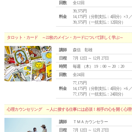
回数
全12回
39,375円
料金
14,175円（分割支払：4回分）×3 
39,375円（一括支払：12回分）
タロット・カード ～22枚のメイン・カードについて詳しく学ぶ～
講師
森信 彰雄
日程
7月 12日 ～ 12月 27日
時間
毎週 （
木
） 19 ：00 ～ 20 ：20
回数
全24回
77,175円
料金
14,175円（分割支払：4回分）×6 
77,175円（一括支払：24回分）
心理カウンセリング ～人に接する仕事には必須！相手の心を開く心理
講師
ＴＭＡカウンセラー
日程
7月 12日 ～ 12月 27日