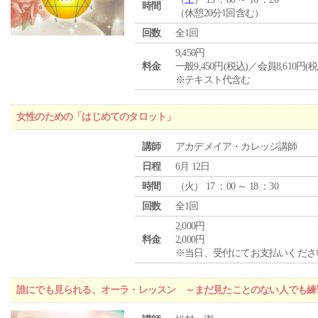
時間
（休憩20分1回含む）
回数
全1回
9,450円
料金
一般9,450円(税込)／会員8,610円(税
※テキスト代含む
女性のための「はじめてのタロット」
講師
アカデメイア・カレッジ講師
日程
6月 12日
時間
（
火
） 17 ：00 ～ 18 ：30
回数
全1回
2,000円
料金
2,000円
※当日、受付にてお支払いくださ
誰にでも見られる、オーラ・レッスン ～まだ見たことのない人でも練