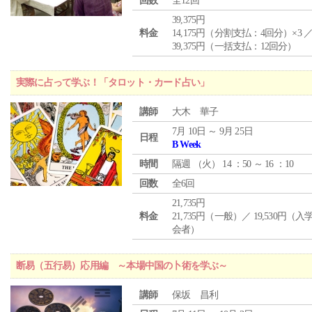
回数
全12回
39,375円
料金
14,175円（分割支払：4回分）×3 
39,375円（一括支払：12回分）
実際に占って学ぶ！「タロット・カード占い」
講師
大木 華子
7月 10日 ～ 9月 25日
日程
B Week
時間
隔週 （
火
） 14 ：50 ～ 16 ：10
回数
全6回
21,735円
料金
21,735円（一般）／ 19,530円（
会者）
断易（五行易）応用編 ～本場中国の卜術を学ぶ～
講師
保坂 昌利