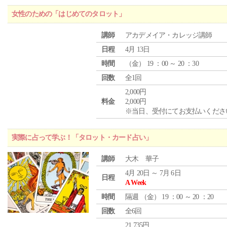
女性のための「はじめてのタロット」
講師
アカデメイア・カレッジ講師
日程
4月 13日
時間
（
金
） 19 ：00 ～ 20 ：30
回数
全1回
2,000円
料金
2,000円
※当日、受付にてお支払いくださ
実際に占って学ぶ！「タロット・カード占い」
講師
大木 華子
4月 20日 ～ 7月 6日
日程
A Week
時間
隔週 （
金
） 19 ：00 ～ 20 ：20
回数
全6回
21,735円