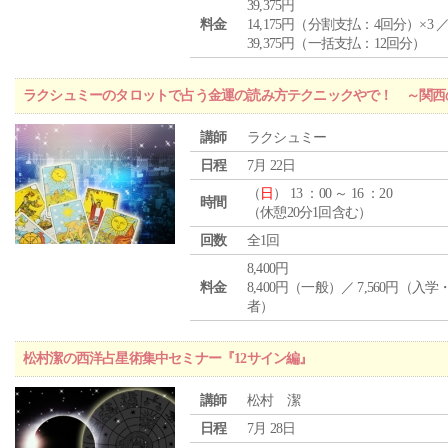
39,375円
料金
14,175円（分割支払：4回分）×3 
39,375円（一括支払：12回分）
ラクシュミーのタロットで占う金運の読み方テクニックやで！ ～関西
講師
ラクシュミー
日程
7月 22日
（
日
） 13 ：00 ～ 16 ：20
時間
（休憩20分1回含む）
回数
全1回
8,400円
料金
8,400円（一般）／ 7,560円（入
者）
松村潔の西洋占星術集中セミナー『12サイン編』
講師
松村 潔
日程
7月 28日