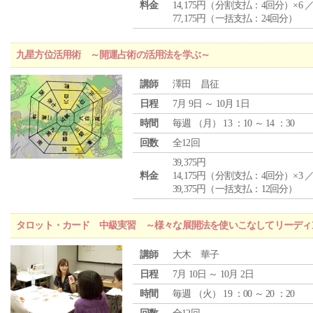
料金
14,175円（分割支払：4回分）×6 
77,175円（一括支払：24回分）
九星方位活用術 ～開運占術の活用法を学ぶ～
講師
澤田 昌征
日程
7月 9日 ～ 10月 1日
時間
毎週 （
月
） 13 ：10 ～ 14 ：30
回数
全12回
39,375円
料金
14,175円（分割支払：4回分）×3 
39,375円（一括支払：12回分）
タロット・カード 中級実習 ～様々な展開法を使いこなしてリーディ
講師
大木 華子
日程
7月 10日 ～ 10月 2日
時間
毎週 （
火
） 19 ：00 ～ 20 ：20