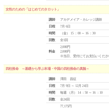
女性のための「はじめてのタロット」
講師
アカデメイア・カレッジ講師
日程
7月 6日
時間
（
金
） 15 ：00 ～ 16 ：30
回数
全1回
2,000円
料金
2,000円
※当日、受付にてお支払いくださ
四柱推命 ～基礎から学ぶ本場・中国の四柱推命の真髄～
講師
澤田 昌征
日程
7月 9日 ～ 12月 24日
時間
毎週 （
月
） 14 ：50 ～ 16 ：10
回数
全24回
77,175円