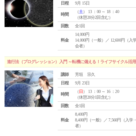
日程
9月 15日
（
土
） 13 ：00 ～ 18 ：40
時間
（休憩20分2回含む）
回数
全1回
14,000円
料金
14,000円（一般）／ 12,600円（
会者）
進行法（プログレッション）入門 ～転機に備える！ライフサイクル活
講師
芳垣 宗久
日程
9月 23日
（
日
） 13 ：00 ～ 16 ：20
時間
（休憩20分1回含む）
回数
全1回
8,400円
料金
8,400円（一般）／ 7,560円（入
者）