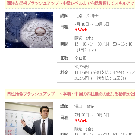
西洋占星術ブラッシュアップ～中級レベルまでを総復習してスキルアッ
講師
北路 久御子
7月 18日 ～ 10月 3日
日程
A Week
隔週 （
水
）
時間
13：10～14：30／14：50～16：10
（1日2コマ）
回数
全12回
39,375円
料金
14,175円（分割支払：4回分）×3 
39,375円（一括支払：12回分）
四柱推命ブラッシュアップ ～本場・中国の四柱推命の更なる秘伝を公
講師
澤田 昌征
7月 20日 ～ 10月 5日
日程
A Week
隔週 （
金
）
時間
13：10～14：30／14：50～16：10