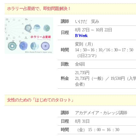
ホラリー占星術で、即効問題解決！
講師
いけだ 笑み
8月 27日 ～ 10月 22日
日程
B Week
変則（月）
時間
14：50～16：10／16：30～17：50
（1日2コマ）
回数
全6回
21,735円
料金
21,735円（一般）／ 19,530円（
会者）
女性のための「はじめてのタロット」
講師
アカデメイア・カレッジ講師
日程
8月 31日
時間
（
金
） 15 ：00 ～ 16 ：30