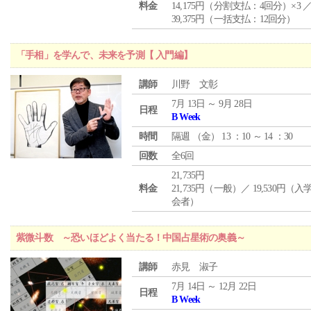
料金
14,175円（分割支払：4回分）×3 
39,375円（一括支払：12回分）
「手相」を学んで、未来を予測【 入門編】
講師
川野 文彰
7月 13日 ～ 9月 28日
日程
B Week
時間
隔週 （
金
） 13 ：10 ～ 14 ：30
回数
全6回
21,735円
料金
21,735円（一般）／ 19,530円（
会者）
紫微斗数 ～恐いほどよく当たる！中国占星術の奥義～
講師
赤見 淑子
7月 14日 ～ 12月 22日
日程
B Week