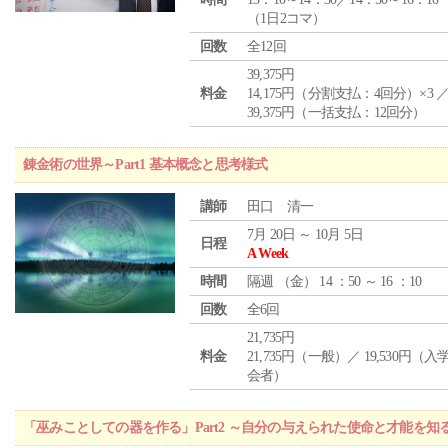
（1日2コマ）
回数
全12回
39,375円
料金
14,175円（分割支払：4回分）×3 
39,375円（一括支払：12回分）
錬金術の世界～Part1 基本概念と思考様式
講師
田口 清一
7月 20日 ～ 10月 5日
日程
A Week
時間
隔週 （
金
） 14 ：50 ～ 16 ：10
回数
全6回
21,735円
料金
21,735円（一般）／ 19,530円（
会者）
「巫みことしての器を作る」Part2 ～自分の与えられた使命と才能を知