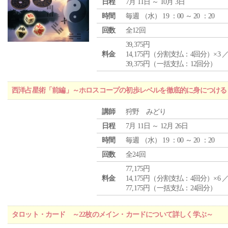
日程
7月 11日 ～ 10月 3日
時間
毎週 （
水
） 19 ：00 ～ 20 ：20
回数
全12回
39,375円
料金
14,175円（分割支払：4回分）×3 
39,375円（一括支払：12回分）
西洋占星術「前編」～ホロスコープの初歩レベルを徹底的に身につける
講師
狩野 みどり
日程
7月 11日 ～ 12月 26日
時間
毎週 （
水
） 19 ：00 ～ 20 ：20
回数
全24回
77,175円
料金
14,175円（分割支払：4回分）×6 
77,175円（一括支払：24回分）
タロット・カード ～22枚のメイン・カードについて詳しく学ぶ～