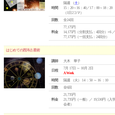
隔週 （
土
）
時間
15：20～16：40／17：00～18：20
（1日2コマ）
回数
全24回
77,175円
料金
14,175円（分割支払：4回分）×6 
77,175円（一括支払：24回分）
はじめての西洋占星術
講師
大木 華子
7月 17日 ～ 10月 2日
日程
A Week
時間
隔週 （
火
） 14 ：50 ～ 16 ：10
回数
全6回
21,735円
料金
21,735円（一般）／ 19,530円（
会者）