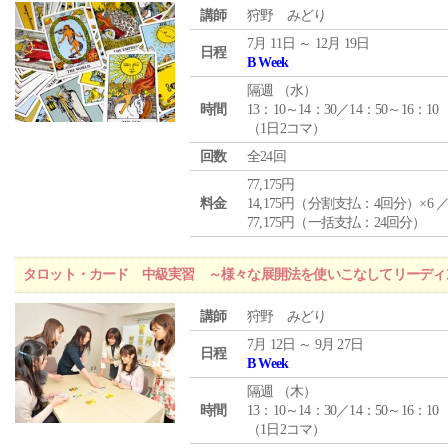
講師
狩野 みどり
7月 11日 ～ 12月 19日
日程
B Week
隔週 （
水
）
時間
13：10～14：30／14：50～16：10
（1日2コマ）
回数
全24回
77,175円
料金
14,175円（分割支払：4回分）×6 
77,175円（一括支払：24回分）
タロット・カード 中級実習 ～様々な展開法を使いこなしてリーディ
講師
狩野 みどり
7月 12日 ～ 9月 27日
日程
B Week
隔週 （
木
）
時間
13：10～14：30／14：50～16：10
（1日2コマ）