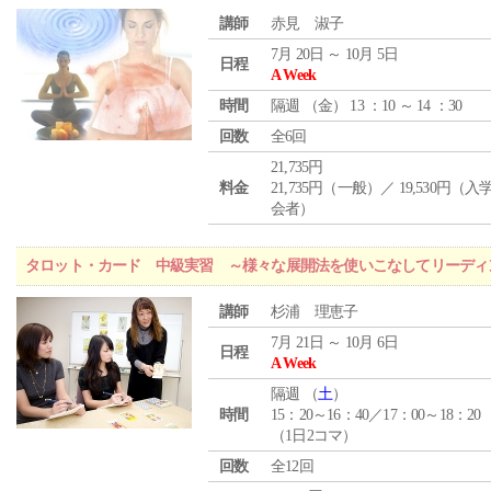
講師
赤見 淑子
7月 20日 ～ 10月 5日
日程
A Week
時間
隔週 （
金
） 13 ：10 ～ 14 ：30
回数
全6回
21,735円
料金
21,735円（一般）／ 19,530円（
会者）
タロット・カード 中級実習 ～様々な展開法を使いこなしてリーディ
講師
杉浦 理恵子
7月 21日 ～ 10月 6日
日程
A Week
隔週 （
土
）
時間
15：20～16：40／17：00～18：20
（1日2コマ）
回数
全12回