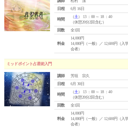
講師
松村 潔
日程
6月 16日
（
土
） 13 ：00 ～ 18 ：40
時間
（休憩20分2回含む）
回数
全1回
14,000円
料金
14,000円（一般）／ 12,600円（
会者）
ミッドポイント占星術入門
講師
芳垣 宗久
日程
6月 30日
（
土
） 13 ：00 ～ 18 ：40
時間
（休憩20分2回含む）
回数
全1回
14,000円
料金
14,000円（一般）／ 12,600円（
会者）