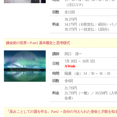
（1日2コマ）
回数
全12回
39,375円
料金
14,175円（分割支払：4回分）×3 
39,375円（一括支払：12回分）
錬金術の世界～Part1 基本概念と思考様式
講師
田口 清一
7月 20日 ～ 10月 5日
日程
A Week
時間
隔週 （
金
） 14 ：50 ～ 16 ：10
回数
全6回
21,735円
料金
21,735円（一般）／ 19,530円（
会者）
「巫みことしての器を作る」Part2 ～自分の与えられた使命と才能を知