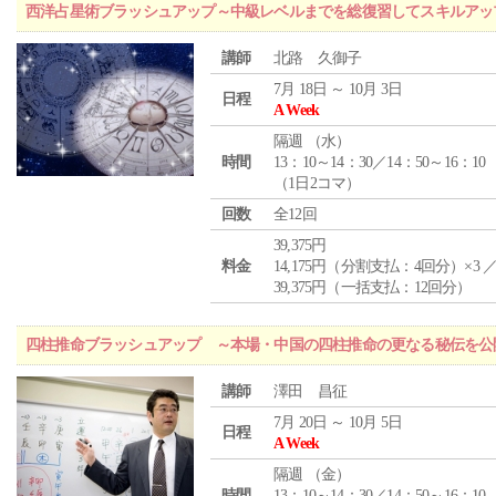
西洋占星術ブラッシュアップ～中級レベルまでを総復習してスキルアッ
講師
北路 久御子
7月 18日 ～ 10月 3日
日程
A Week
隔週 （
水
）
時間
13：10～14：30／14：50～16：10
（1日2コマ）
回数
全12回
39,375円
料金
14,175円（分割支払：4回分）×3 
39,375円（一括支払：12回分）
四柱推命ブラッシュアップ ～本場・中国の四柱推命の更なる秘伝を公
講師
澤田 昌征
7月 20日 ～ 10月 5日
日程
A Week
隔週 （
金
）
時間
13：10～14：30／14：50～16：10