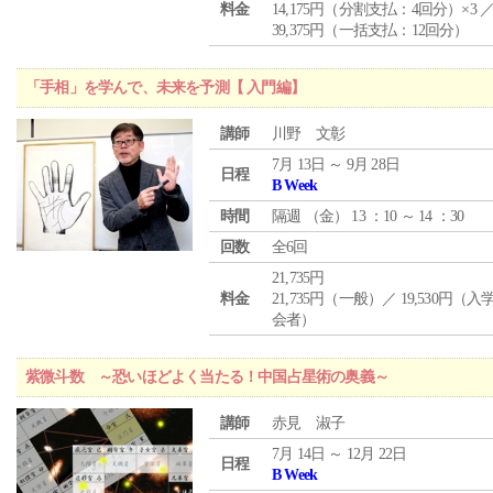
料金
14,175円（分割支払：4回分）×3 
39,375円（一括支払：12回分）
「手相」を学んで、未来を予測【 入門編】
講師
川野 文彰
7月 13日 ～ 9月 28日
日程
B Week
時間
隔週 （
金
） 13 ：10 ～ 14 ：30
回数
全6回
21,735円
料金
21,735円（一般）／ 19,530円（
会者）
紫微斗数 ～恐いほどよく当たる！中国占星術の奥義～
講師
赤見 淑子
7月 14日 ～ 12月 22日
日程
B Week