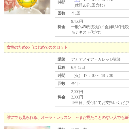
時間
（休憩20分1回含む）
回数
全1回
9,450円
料金
一般9,450円(税込)／会員8,610円(税
※テキスト代含む
女性のための「はじめてのタロット」
講師
アカデメイア・カレッジ講師
日程
6月 12日
時間
（
火
） 17 ：00 ～ 18 ：30
回数
全1回
2,000円
料金
2,000円
※当日、受付にてお支払いくださ
誰にでも見られる、オーラ・レッスン ～まだ見たことのない人でも練