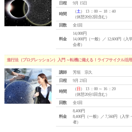
日程
9月 15日
（
土
） 13 ：00 ～ 18 ：40
時間
（休憩20分2回含む）
回数
全1回
14,000円
料金
14,000円（一般）／ 12,600円（
会者）
進行法（プログレッション）入門 ～転機に備える！ライフサイクル活
講師
芳垣 宗久
日程
9月 23日
（
日
） 13 ：00 ～ 16 ：20
時間
（休憩20分1回含む）
回数
全1回
8,400円
料金
8,400円（一般）／ 7,560円（入
者）