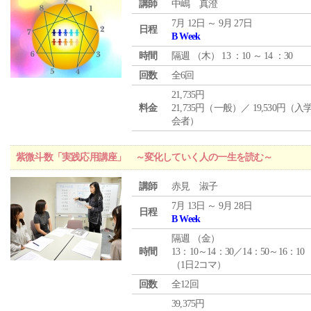
講師
中嶋 真澄
7月 12日 ～ 9月 27日
日程
B Week
時間
隔週 （
木
） 13 ：10 ～ 14 ：30
回数
全6回
21,735円
料金
21,735円（一般）／ 19,530円（
会者）
紫微斗数「実践応用講座」 ～変化していく人の一生を読む～
講師
赤見 淑子
7月 13日 ～ 9月 28日
日程
B Week
隔週 （
金
）
時間
13：10～14：30／14：50～16：10
（1日2コマ）
回数
全12回
39,375円