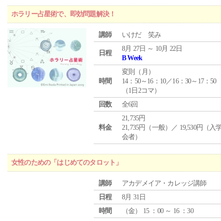
ホラリー占星術で、即効問題解決！
講師
いけだ 笑み
8月 27日 ～ 10月 22日
日程
B Week
変則（月）
時間
14：50～16：10／16：30～17：50
（1日2コマ）
回数
全6回
21,735円
料金
21,735円（一般）／ 19,530円（
会者）
女性のための「はじめてのタロット」
講師
アカデメイア・カレッジ講師
日程
8月 31日
時間
（
金
） 15 ：00 ～ 16 ：30