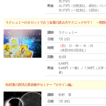
39,375円
料金
14,175円（分割支払：4回分）×3 
39,375円（一括支払：12回分）
ラクシュミーのタロットで占う金運の読み方テクニックやで！ ～関西
講師
ラクシュミー
日程
7月 22日
（
日
） 13 ：00 ～ 16 ：20
時間
（休憩20分1回含む）
回数
全1回
8,400円
料金
8,400円（一般）／ 7,560円（入
者）
松村潔の西洋占星術集中セミナー『12サイン編』
講師
松村 潔
日程
7月 28日