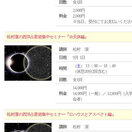
回数
全1回
2,000円
料金
2,000円
※当日、受付にてお支払いくださ
松村潔の西洋占星術集中セミナー『10天体編』
講師
松村 潔
日程
9月 1日
（
土
） 13 ：00 ～ 18 ：40
時間
（休憩20分2回含む）
回数
全1回
14,000円
料金
14,000円（一般）／ 12,600円（
会者）
松村潔の西洋占星術集中セミナー『12ハウスとアスペクト編』
講師
松村 潔