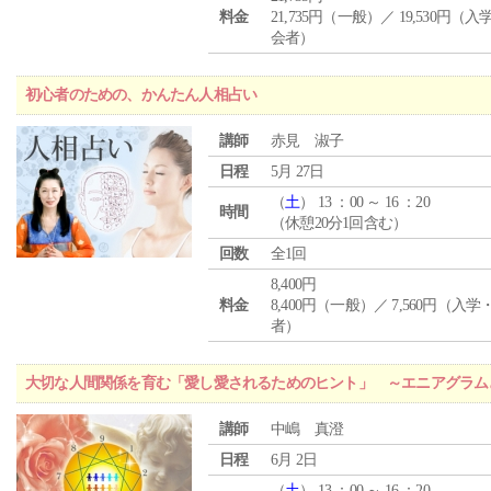
料金
21,735円（一般）／ 19,530円（
会者）
初心者のための、かんたん人相占い
講師
赤見 淑子
日程
5月 27日
（
土
） 13 ：00 ～ 16 ：20
時間
（休憩20分1回含む）
回数
全1回
8,400円
料金
8,400円（一般）／ 7,560円（入
者）
大切な人間関係を育む「愛し愛されるためのヒント」 ～エニアグラム
講師
中嶋 真澄
日程
6月 2日
（
土
） 13 ：00 ～ 16 ：20