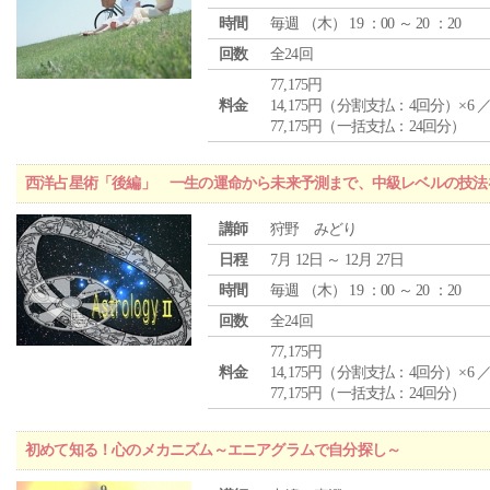
時間
毎週 （
木
） 19 ：00 ～ 20 ：20
回数
全24回
77,175円
料金
14,175円（分割支払：4回分）×6 
77,175円（一括支払：24回分）
西洋占星術「後編」 一生の運命から未来予測まで、中級レベルの技法
講師
狩野 みどり
日程
7月 12日 ～ 12月 27日
時間
毎週 （
木
） 19 ：00 ～ 20 ：20
回数
全24回
77,175円
料金
14,175円（分割支払：4回分）×6 
77,175円（一括支払：24回分）
初めて知る！心のメカニズム～エニアグラムで自分探し～