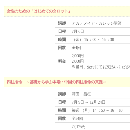
女性のための「はじめてのタロット」
講師
アカデメイア・カレッジ講師
日程
7月 6日
時間
（
金
） 15 ：00 ～ 16 ：30
回数
全1回
2,000円
料金
2,000円
※当日、受付にてお支払いくださ
四柱推命 ～基礎から学ぶ本場・中国の四柱推命の真髄～
講師
澤田 昌征
日程
7月 9日 ～ 12月 24日
時間
毎週 （
月
） 14 ：50 ～ 16 ：10
回数
全24回
77,175円