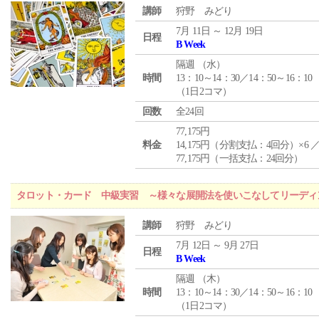
講師
狩野 みどり
7月 11日 ～ 12月 19日
日程
B Week
隔週 （
水
）
時間
13：10～14：30／14：50～16：10
（1日2コマ）
回数
全24回
77,175円
料金
14,175円（分割支払：4回分）×6 
77,175円（一括支払：24回分）
タロット・カード 中級実習 ～様々な展開法を使いこなしてリーディ
講師
狩野 みどり
7月 12日 ～ 9月 27日
日程
B Week
隔週 （
木
）
時間
13：10～14：30／14：50～16：10
（1日2コマ）