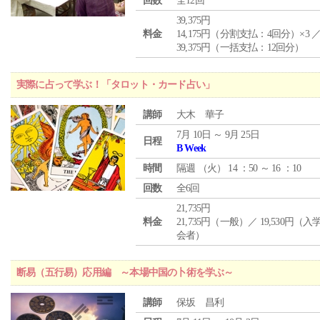
回数
全12回
39,375円
料金
14,175円（分割支払：4回分）×3 
39,375円（一括支払：12回分）
実際に占って学ぶ！「タロット・カード占い」
講師
大木 華子
7月 10日 ～ 9月 25日
日程
B Week
時間
隔週 （
火
） 14 ：50 ～ 16 ：10
回数
全6回
21,735円
料金
21,735円（一般）／ 19,530円（
会者）
断易（五行易）応用編 ～本場中国の卜術を学ぶ～
講師
保坂 昌利