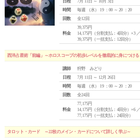
日程
7月 11日 ～ 10月 3日
時間
毎週 （
水
） 19 ：00 ～ 20 ：20
回数
全12回
39,375円
料金
14,175円（分割支払：4回分）×3 
39,375円（一括支払：12回分）
西洋占星術「前編」～ホロスコープの初歩レベルを徹底的に身につける
講師
狩野 みどり
日程
7月 11日 ～ 12月 26日
時間
毎週 （
水
） 19 ：00 ～ 20 ：20
回数
全24回
77,175円
料金
14,175円（分割支払：4回分）×6 
77,175円（一括支払：24回分）
タロット・カード ～22枚のメイン・カードについて詳しく学ぶ～