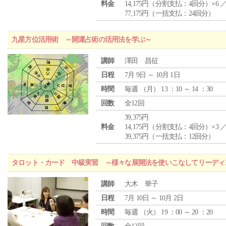
料金
14,175円（分割支払：4回分）×6 
77,175円（一括支払：24回分）
九星方位活用術 ～開運占術の活用法を学ぶ～
講師
澤田 昌征
日程
7月 9日 ～ 10月 1日
時間
毎週 （
月
） 13 ：10 ～ 14 ：30
回数
全12回
39,375円
料金
14,175円（分割支払：4回分）×3 
39,375円（一括支払：12回分）
タロット・カード 中級実習 ～様々な展開法を使いこなしてリーディ
講師
大木 華子
日程
7月 10日 ～ 10月 2日
時間
毎週 （
火
） 19 ：00 ～ 20 ：20