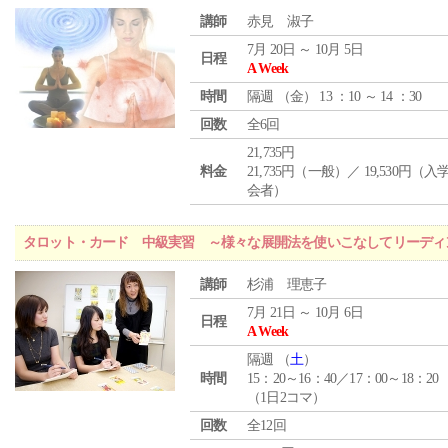
講師
赤見 淑子
7月 20日 ～ 10月 5日
日程
A Week
時間
隔週 （
金
） 13 ：10 ～ 14 ：30
回数
全6回
21,735円
料金
21,735円（一般）／ 19,530円（
会者）
タロット・カード 中級実習 ～様々な展開法を使いこなしてリーディ
講師
杉浦 理恵子
7月 21日 ～ 10月 6日
日程
A Week
隔週 （
土
）
時間
15：20～16：40／17：00～18：20
（1日2コマ）
回数
全12回