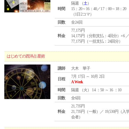
隔週 （
土
）
時間
15：20～16：40／17：00～18：20
（1日2コマ）
回数
全24回
77,175円
料金
14,175円（分割支払：4回分）×6 
77,175円（一括支払：24回分）
はじめての西洋占星術
講師
大木 華子
7月 17日 ～ 10月 2日
日程
A Week
時間
隔週 （
火
） 14 ：50 ～ 16 ：10
回数
全6回
21,735円
料金
21,735円（一般）／ 19,530円（
会者）