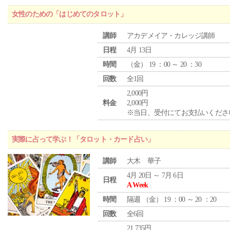
女性のための「はじめてのタロット」
講師
アカデメイア・カレッジ講師
日程
4月 13日
時間
（
金
） 19 ：00 ～ 20 ：30
回数
全1回
2,000円
料金
2,000円
※当日、受付にてお支払いくださ
実際に占って学ぶ！「タロット・カード占い」
講師
大木 華子
4月 20日 ～ 7月 6日
日程
A Week
時間
隔週 （
金
） 19 ：00 ～ 20 ：20
回数
全6回
21,735円