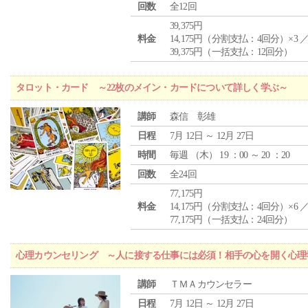
回数
全12回
39,375円
料金
14,175円（分割支払：4回分）×3 
39,375円（一括支払：12回分）
タロット・カード ～22枚のメイン・カードについて詳しく学ぶ～
講師
森信 彰雄
日程
7月 12日 ～ 12月 27日
時間
毎週 （
木
） 19 ：00 ～ 20 ：20
回数
全24回
77,175円
料金
14,175円（分割支払：4回分）×6 
77,175円（一括支払：24回分）
心理カウンセリング ～人に接する仕事には必須！相手の心を開く心理
講師
ＴＭＡカウンセラー
日程
7月 12日 ～ 12月 27日