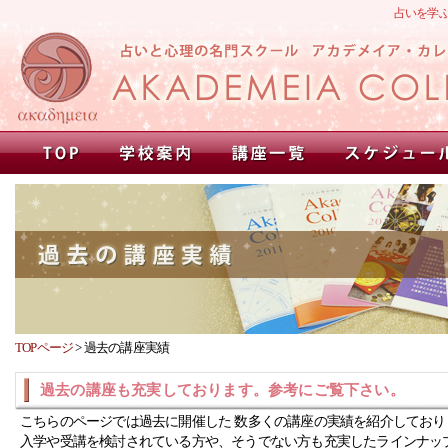
占いを学
TOPページ
>
過去の講座実績
過去の講座も充実しております。参考にご覧下さい。
こちらのページでは過去に開催した 数多くの講座の実績を紹介しており
入学や受講を検討されている方や、そうでない方も充実したラインナッ