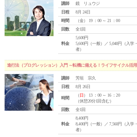
講師
鏡 リュウジ
日程
8月 24日
時間
（
金
） 19 ：00 ～ 21 ：00
回数
全1回
5,600円
料金
5,600円（一般）／ 5,040円（入
者）
進行法（プログレッション）入門 ～転機に備える！ライフサイクル活
講師
芳垣 宗久
日程
8月 26日
（
日
） 13 ：00 ～ 16 ：20
時間
（休憩20分1回含む）
回数
全1回
8,400円
料金
8,400円（一般）／ 7,560円（入
者）