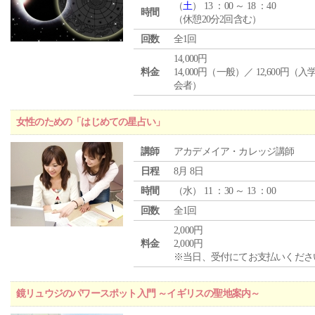
（
土
） 13 ：00 ～ 18 ：40
時間
（休憩20分2回含む）
回数
全1回
14,000円
料金
14,000円（一般）／ 12,600円（
会者）
女性のための「はじめての星占い」
講師
アカデメイア・カレッジ講師
日程
8月 8日
時間
（
水
） 11 ：30 ～ 13 ：00
回数
全1回
2,000円
料金
2,000円
※当日、受付にてお支払いくださ
鏡リュウジのパワースポット入門 ～イギリスの聖地案内～