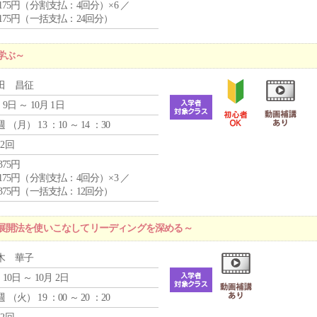
4,175円（分割支払：4回分）×6 ／
7,175円（一括支払：24回分）
学ぶ～
田 昌征
 9日 ～ 10月 1日
週 （
月
） 13 ：10 ～ 14 ：30
12回
,375円
4,175円（分割支払：4回分）×3 ／
9,375円（一括支払：12回分）
展開法を使いこなしてリーディングを深める～
木 華子
 10日 ～ 10月 2日
週 （
火
） 19 ：00 ～ 20 ：20