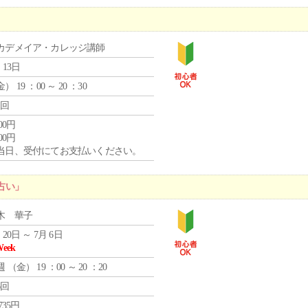
カデメイア・カレッジ講師
 13日
金
） 19 ：00 ～ 20 ：30
1回
000円
000円
当日、受付にてお支払いください。
占い」
木 華子
 20日 ～ 7月 6日
Week
週 （
金
） 19 ：00 ～ 20 ：20
6回
,735円