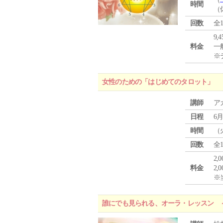
時間
（
回数
全
9,
料金
一般
※
女性のための「はじめてのタロット」
講師
ア
日程
6月
時間
（
回数
全
2,
料金
2,
※
誰にでも見られる、オーラ・レッスン 