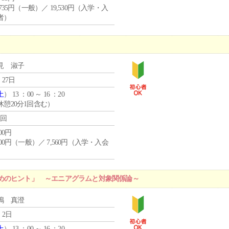
,735円（一般）／ 19,530円（入学・入
者）
見 淑子
 27日
土
） 13 ：00 ～ 16 ：20
休憩20分1回含む）
1回
400円
,400円（一般）／ 7,560円（入学・入会
）
めのヒント」 ～エニアグラムと対象関係論～
嶋 真澄
 2日
土
） 13 ：00 ～ 16 ：20