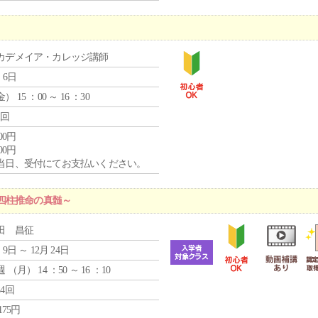
カデメイア・カレッジ講師
 6日
金
） 15 ：00 ～ 16 ：30
1回
000円
000円
当日、受付にてお支払いください。
四柱推命の真髄～
田 昌征
 9日 ～ 12月 24日
週 （
月
） 14 ：50 ～ 16 ：10
24回
,175円