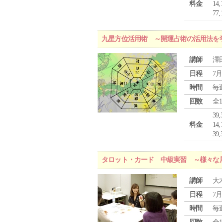
料金
1
7
九星方位活用術 ～開運占術の活用法を
講師
澤
日程
7月
時間
毎
回数
全
39
料金
1
3
タロット・カード 中級実習 ～様々な
講師
大
日程
7月
時間
毎