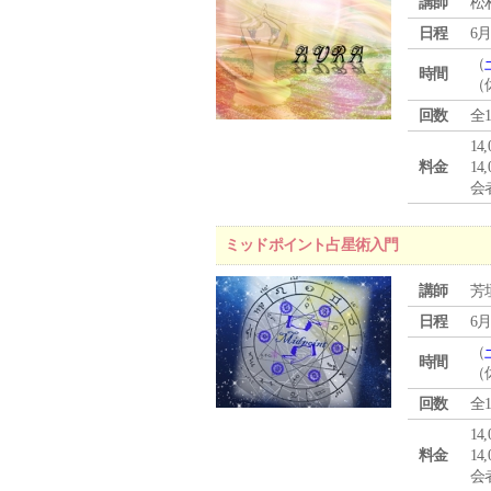
講師
松
日程
6月
（
時間
（
回数
全
14
料金
14
会
ミッドポイント占星術入門
講師
芳
日程
6月
（
時間
（
回数
全
14
料金
14
会