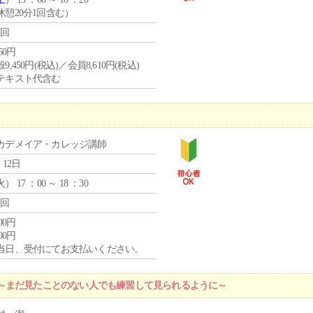
休憩20分1回含む）
1回
450円
9,450円(税込)／会員8,610円(税込)
テキスト代含む
カデメイア・カレッジ講師
 12日
火
） 17 ：00 ～ 18 ：30
1回
000円
000円
当日、受付にてお支払いください。
～まだ見たことのない人でも練習して見られるように～