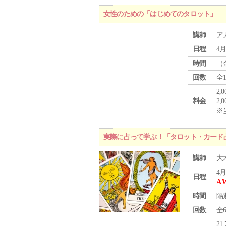
女性のための「はじめてのタロット」
講師
ア
日程
4月
時間
（
回数
全
2,
料金
2,
※
実際に占って学ぶ！「タロット・カード
講師
大
4月
日程
A 
時間
隔
回数
全
21