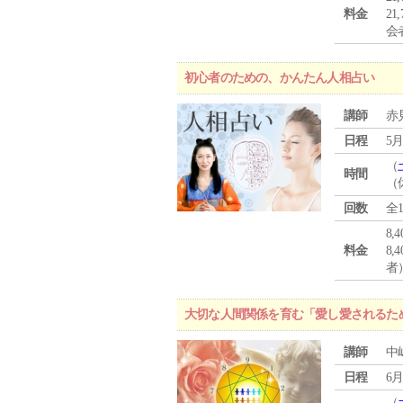
料金
21
会
初心者のための、かんたん人相占い
講師
赤
日程
5月
（
時間
（
回数
全
8,
料金
8
者
大切な人間関係を育む「愛し愛されるた
講師
中
日程
6月
（