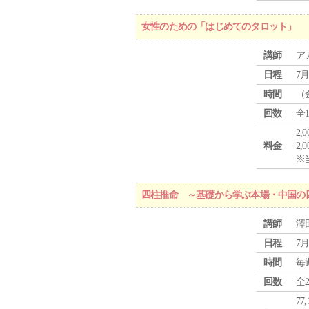
女性のための「はじめてのタロット」
講師
ア
日程
7月
時間
（
回数
全
2,
料金
2,
※
四柱推命 ～基礎から学ぶ本場・中国の
講師
澤
日程
7月
時間
毎
回数
全
77