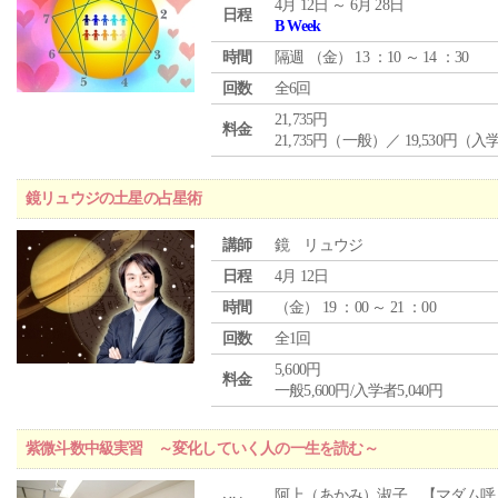
4月 12日 ～ 6月 28日
日程
B Week
時間
隔週 （
金
） 13 ：10 ～ 14 ：30
回数
全6回
21,735円
料金
21,735円（一般）／ 19,530円（
鏡リュウジの土星の占星術
講師
鏡 リュウジ
日程
4月 12日
時間
（
金
） 19 ：00 ～ 21 ：00
回数
全1回
5,600円
料金
一般5,600円/入学者5,040円
紫微斗数中級実習 ～変化していく人の一生を読む～
阿上（あかみ）淑子 【マダム呼