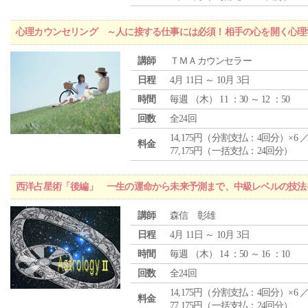
心理カウンセリング ～人に接する仕事には必須！相手の心を開く心理
講師
ＴＭＡカウンセラー
日程
4月 11日 ～ 10月 3日
時間
毎週 （
木
） 11 ：30 ～ 12 ：50
回数
全24回
14,175円（分割支払：4回分）×6 
料金
77,175円（一括支払：24回分）
西洋占星術「後編」 一生の運命から未来予測まで、中級レベルの技法
講師
森信 彰雄
日程
4月 11日 ～ 10月 3日
時間
毎週 （
木
） 14 ：50 ～ 16 ：10
回数
全24回
14,175円（分割支払：4回分）×6 
料金
77,175円（一括支払：24回分）