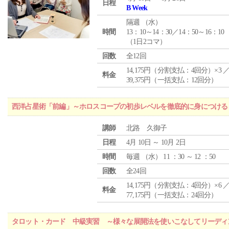
日程
B Week
隔週 （
水
）
時間
13：10～14：30／14：50～16：10
（1日2コマ）
回数
全12回
14,175円（分割支払：4回分）×3 
料金
39,375円（一括支払：12回分）
西洋占星術「前編」～ホロスコープの初歩レベルを徹底的に身につける
講師
北路 久御子
日程
4月 10日 ～ 10月 2日
時間
毎週 （
水
） 11 ：30 ～ 12 ：50
回数
全24回
14,175円（分割支払：4回分）×6 
料金
77,175円（一括支払：24回分）
タロット・カード 中級実習 ～様々な展開法を使いこなしてリーディ