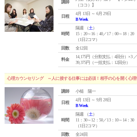
講師
（ココ）】
4月 13日 ～ 6月 29日
日程
B Week
隔週 （
土
）
時間
15：20～16：40／17：00～18：20
（1日2コマ）
回数
全12回
14,175円（分割支払：4回分）×3 
料金
39,375円（一括支払：12回分）
心理カウンセリング ～人に接する仕事には必須！相手の心を開く心理
講師
小槌 陽一
4月 13日 ～ 9月 28日
日程
B Week
隔週 （
土
）
時間
11：30～12：50／13：10～14：30
（1日2コマ）
回数
全24回