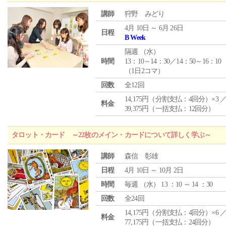
講師
狩野 みどり
4月 10日 ～ 6月 26日
日程
B Week
隔週 （
水
）
時間
13：10～14：30／14：50～16：10
（1日2コマ）
回数
全12回
14,175円（分割支払：4回分）×3 
料金
39,375円（一括支払：12回分）
タロット・カード ～22枚のメイン・カードについて詳しく学ぶ～
講師
森信 彰雄
日程
4月 10日 ～ 10月 2日
時間
毎週 （
水
） 13 ：10 ～ 14 ：30
回数
全24回
14,175円（分割支払：4回分）×6 
料金
77,175円（一括支払：24回分）