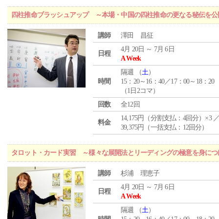
四柱推命ブラッシュアップ ～本場・中国の四柱推命の更なる秘伝を公
講師
澤田 昌征
4月 20日 ～ 7月 6日
日程
A Week
隔週 （
土
）
時間
15：20～16：40／17：00～18：20
（1日2コマ）
回数
全12回
14,175円（分割支払：4回分）×3 
料金
39,375円（一括支払：12回分）
タロット・カード実習 ～様々な展開法とリーディングの極意を身につ
講師
杉浦 理恵子
4月 20日 ～ 7月 6日
日程
A Week
隔週 （
土
）