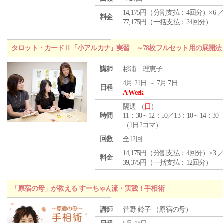
14,175円（分割支払：4回分）×6 
料金
77,175円（一括支払：24回分）
タロット・カードⅡ「小アルカナ」実習 ～78枚フルセット用の展開
講師
杉浦 理恵子
4月 21日 ～ 7月 7日
日程
A Week
隔週 （
日
）
時間
11：30～12：50／13：10～14：30
（1日2コマ）
回数
全12回
14,175円（分割支払：4回分）×3 
料金
39,375円（一括支払：12回分）
「原宿の母」が教える すーちゃん流・実践！手相術
講師
菅野 鈴子 （原宿の母）