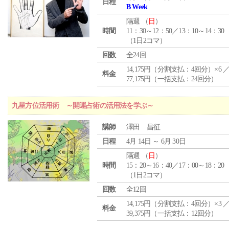
日程
B Week
隔週 （
日
）
時間
11：30～12：50／13：10～14：30
（1日2コマ）
回数
全24回
14,175円（分割支払：4回分）×6 
料金
77,175円（一括支払：24回分）
九星方位活用術 ～開運占術の活用法を学ぶ～
講師
澤田 昌征
日程
4月 14日 ～ 6月 30日
隔週 （
日
）
時間
15：20～16：40／17：00～18：20
（1日2コマ）
回数
全12回
14,175円（分割支払：4回分）×3 
料金
39,375円（一括支払：12回分）