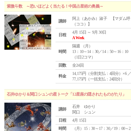
紫微斗数 ～恐いほどよく当たる！中国占星術の奥義～
阿上（あかみ）淑子 【マダム呼
講師
（ココ）】
4月 15日 ～ 9月 30日
日程
A Week
隔週 （
月
）
時間
13：10～14：30／14：50～16：10
（1日2コマ）
回数
全24回
14,175円（分割支払：4回分）×6 
料金
77,175円（一括支払：24回分）
石井ゆかり＆関口シュンの星トーク「12星座の隠されたものがたり」
石井 ゆかり
講師
関口 シュン
日程
4月 15日
時間
（月）15：30～17：30／19：00～2