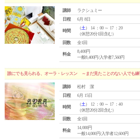
講師
ラクシュミー
日程
6月 8日
（
土
） 14 ：00 ～ 17 ：20
時間
（休憩20分1回含む）
回数
全1回
8,400円
料金
一般8,400円/入学者7,560円
誰にでも見られる、オーラ・レッスン ～まだ見たことのない人でも練
講師
松村 潔
日程
6月 15日
（
土
） 12 ：00 ～ 17 ：40
時間
（休憩20分2回含む）
回数
全1回
14,000円
料金
一般14,000円/入学者12,600円