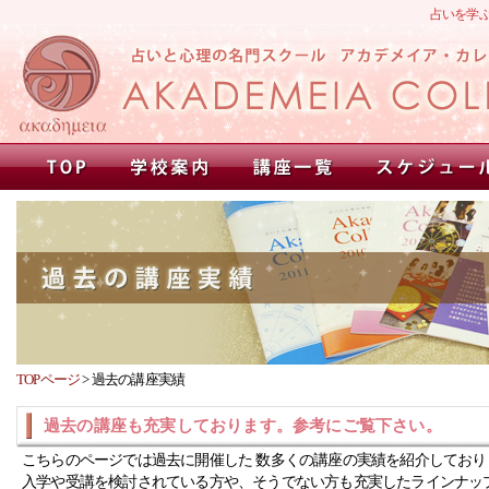
占いを学
TOPページ
>
過去の講座実績
過去の講座も充実しております。参考にご覧下さい。
こちらのページでは過去に開催した 数多くの講座の実績を紹介しており
入学や受講を検討されている方や、そうでない方も充実したラインナッ