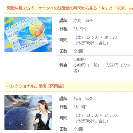
紫微斗数で占う、ケータイの送受信の時間から見る「今」と「未来」～
講師
赤見 淑子
日程
3月 9日
（
土
） 15 ：00 ～ 18 ：20
時間
（休憩20分1回含む）
回数
全1回
8,400円
料金
8,400円（一般）／ 7,560円（入
者）
イレクショナル占星術【応用編】
講師
芳垣 宗久
日程
3月 16日
（
土
） 13 ：00 ～ 17 ：00
時間
（休憩20分1回含む）
回数
全1回