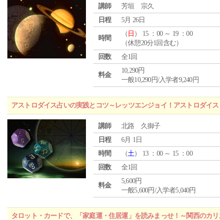
講師
芳垣 宗久
日程
5月 26日
（
日
） 15 ：00 ～ 19 ：00
時間
（休憩20分1回含む）
回数
全1回
10,290円
料金
一般10,290円/入学者9,240円
アストロダイス占いの実践とコツ～レッツエンジョイ！アストロダイス
講師
北路 久御子
日程
6月 1日
時間
（
土
） 13 ：00 ～ 15 ：00
回数
全1回
5,600円
料金
一般5,600円/入学者5,040円
タロット・カードで、「家庭運・住居運」を読みまっせ！～関西のカリ