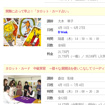
実際に占って学ぶ！「タロット・カード占い」
講師
大木 華子
4月 11日 ～ 6月 27日
日程
B Week
時間
隔週 （
木
） 14 ：50 ～ 16 ：10
回数
全6回
21,735円
料金
21,735円（一般）／ 19,530円（
タロット・カード 中級実習 ～様々な展開法を使いこなしてリーディ
講師
森信 彰雄
日程
4月 11日 ～ 7月 4日
時間
毎週 （
木
） 19 ：00 ～ 20 ：20
回数
全12回
14,175円（分割支払：4回分）×3 