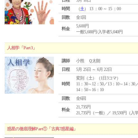
日程
5月 18日
時間
（
土
） 13 ：00 ～ 15 ：00
回数
全1回
5,600円
料金
一般5,600円/入学者5,040円
人相学「Part3」
講師
小熊 Ｑ太朗
日程
5月 25日 ～ 6月 22日
変則（土）（1日3コマ）
時間
11：30～12：50／13：10～14：30
14：50～16：10
回数
全6回
21,735円
料金
21,735円（一般）／ 19,530円（
惑星の徹底理解Part①「古典7惑星編」