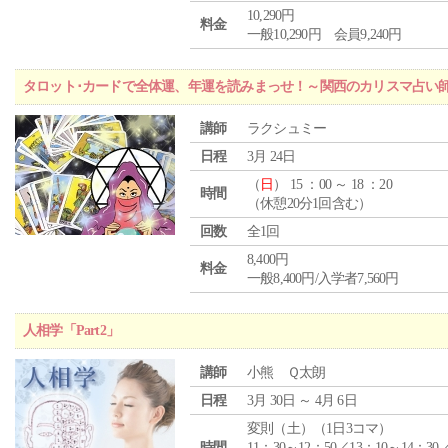
10,290円
料金
一般10,290円 会員9,240円
タロット･カードで全体運、年運を読みまっせ！～関西のカリスマ占い
講師
ラクシュミー
日程
3月 24日
（
日
） 15 ：00 ～ 18 ：20
時間
（休憩20分1回含む）
回数
全1回
8,400円
料金
一般8,400円/入学者7,560円
人相学「Part2」
講師
小熊 Ｑ太朗
日程
3月 30日 ～ 4月 6日
変則（土）（1日3コマ）
時間
11：30～12：50／13：10～14：30