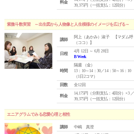
料金
39,375円（一括支払：12回分）
紫微斗数実習 ～出生図から人物像と人生模様のイメージを広げる～
阿上（あかみ）淑子 【マダム呼
講師
（ココ）】
4月 12日 ～ 6月 28日
日程
B Week
隔週 （
金
）
時間
13：10～14：30／14：50～16：10
（1日2コマ）
回数
全12回
14,175円（分割支払：4回分）×3 
料金
39,375円（一括支払：12回分）
エニアグラムでみる恋愛心理と相性
講師
中嶋 真澄