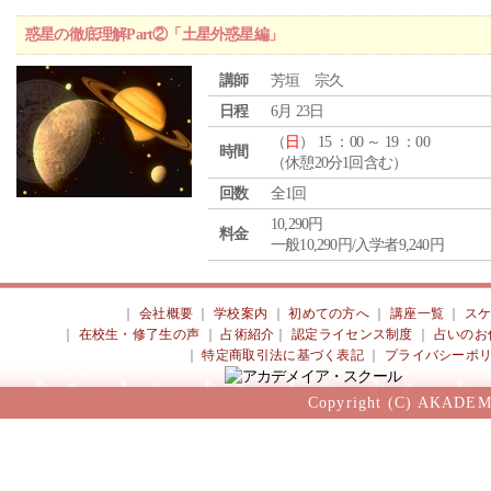
惑星の徹底理解Part②「土星外惑星編」
講師
芳垣 宗久
日程
6月 23日
（
日
） 15 ：00 ～ 19 ：00
時間
（休憩20分1回含む）
回数
全1回
10,290円
料金
一般10,290円/入学者9,240円
｜
会社概要
｜
学校案内
｜
初めての方へ
｜
講座一覧
｜
ス
｜
在校生・修了生の声
｜
占術紹介
｜
認定ライセンス制度
｜
占いのお
｜
特定商取引法に基づく表記
｜
プライバシーポ
Copyright (C) AKADEM