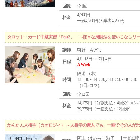
回数
全1回
4,700円
料金
一般4,700円/入学者4,200円
タロット・カード中級実習「Part2」 ～様々な展開法を使いこなしリ
講師
狩野 みどり
4月 18日 ～ 7月 4日
日程
A Week
隔週 （
木
）
時間
13：10～14：30／14：50～16：10
（1日2コマ）
回数
全12回
14,175円（分割支払：4回分）×3 
料金
39,375円（一括支払：12回分）
かんたん人相学（カオロジィ） ～人相学の素人でも、一瞬でその人が
阿上（あかみ）淑子 【マダム呼