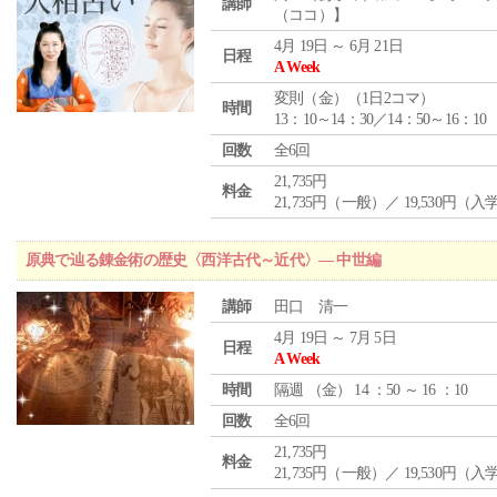
講師
（ココ）】
4月 19日 ～ 6月 21日
日程
A Week
変則（金）（1日2コマ）
時間
13：10～14：30／14：50～16：10
回数
全6回
21,735円
料金
21,735円（一般）／ 19,530円（
原典で辿る錬金術の歴史〈西洋古代～近代〉― 中世編
講師
田口 清一
4月 19日 ～ 7月 5日
日程
A Week
時間
隔週 （
金
） 14 ：50 ～ 16 ：10
回数
全6回
21,735円
料金
21,735円（一般）／ 19,530円（