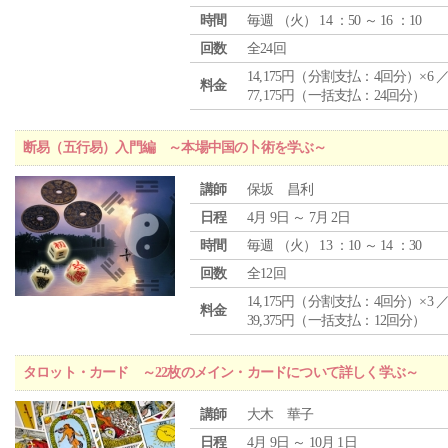
時間
毎週 （
火
） 14 ：50 ～ 16 ：10
回数
全24回
14,175円（分割支払：4回分）×6 
料金
77,175円（一括支払：24回分）
断易（五行易）入門編 ～本場中国の卜術を学ぶ～
講師
保坂 昌利
日程
4月 9日 ～ 7月 2日
時間
毎週 （
火
） 13 ：10 ～ 14 ：30
回数
全12回
14,175円（分割支払：4回分）×3 
料金
39,375円（一括支払：12回分）
タロット・カード ～22枚のメイン・カードについて詳しく学ぶ～
講師
大木 華子
日程
4月 9日 ～ 10月 1日