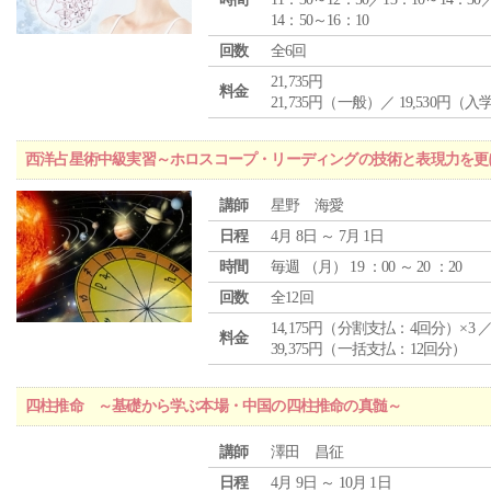
14：50～16：10
回数
全6回
21,735円
料金
21,735円（一般）／ 19,530円（
西洋占星術中級実習～ホロスコープ・リーディングの技術と表現力を更
講師
星野 海愛
日程
4月 8日 ～ 7月 1日
時間
毎週 （
月
） 19 ：00 ～ 20 ：20
回数
全12回
14,175円（分割支払：4回分）×3 
料金
39,375円（一括支払：12回分）
四柱推命 ～基礎から学ぶ本場・中国の四柱推命の真髄～
講師
澤田 昌征
日程
4月 9日 ～ 10月 1日