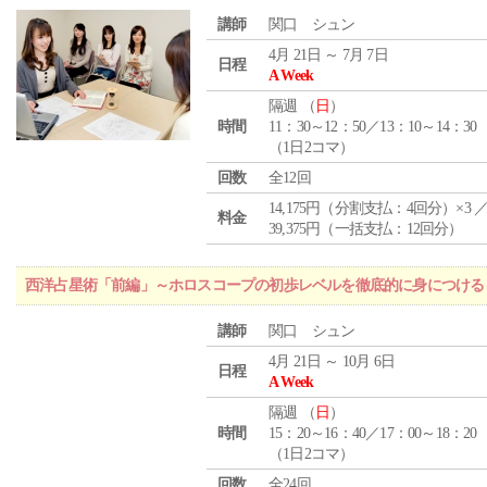
講師
関口 シュン
4月 21日 ～ 7月 7日
日程
A Week
隔週 （
日
）
時間
11：30～12：50／13：10～14：30
（1日2コマ）
回数
全12回
14,175円（分割支払：4回分）×3 
料金
39,375円（一括支払：12回分）
西洋占星術「前編」～ホロスコープの初歩レベルを徹底的に身につける
講師
関口 シュン
4月 21日 ～ 10月 6日
日程
A Week
隔週 （
日
）
時間
15：20～16：40／17：00～18：20
（1日2コマ）
回数
全24回