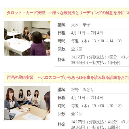
タロット・カード実習 ～様々な展開法とリーディングの極意を身につ
講師
大木 華子
日程
4月 11日 ～ 7月 4日
時間
毎週 （
木
） 13 ：10 ～ 14 ：30
回数
全12回
14,175円（分割支払：4回分）×3 
料金
39,375円（一括支払：12回分）
西洋占星術実習 ～ホロスコープからあらゆる事を読み取る訓練をおこ
講師
狩野 みどり
日程
4月 11日 ～ 7月 4日
時間
毎週 （
木
） 19 ：00 ～ 20 ：20
回数
全12回
14,175円（分割支払：4回分）×3 
料金
39,375円（一括支払：12回分）