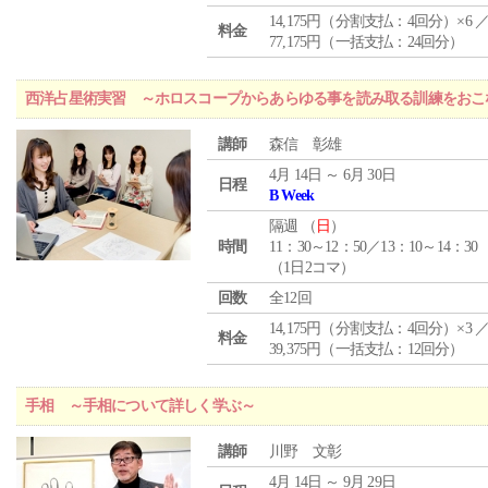
14,175円（分割支払：4回分）×6 
料金
77,175円（一括支払：24回分）
西洋占星術実習 ～ホロスコープからあらゆる事を読み取る訓練をおこ
講師
森信 彰雄
4月 14日 ～ 6月 30日
日程
B Week
隔週 （
日
）
時間
11：30～12：50／13：10～14：30
（1日2コマ）
回数
全12回
14,175円（分割支払：4回分）×3 
料金
39,375円（一括支払：12回分）
手相 ～手相について詳しく学ぶ～
講師
川野 文彰
4月 14日 ～ 9月 29日