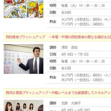
時間
毎週 （
火
） 19 ：00 ～ 20 ：20
回数
全24回
14,175円（分割支払：4回分）×6 
料金
77,175円（一括支払：24回分）
四柱推命ブラッシュアップ ～本場・中国の四柱推命の更なる秘伝を公
講師
澤田 昌征
日程
4月 10日 ～ 7月 3日
時間
毎週 （
水
） 19 ：00 ～ 20 ：20
回数
全12回
14,175円（分割支払：4回分）×3 
料金
39,375円（一括支払：12回分）
西洋占星術ブラッシュアップ～中級レベルまでを総復習してスキルアッ
講師
北路 久御子
4月 10日 ～ 6月 26日