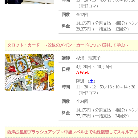
時間
15：20～16：40／17：00～18：20
（1日2コマ）
回数
全12回
14,175円（分割支払：4回分）×3 
料金
39,375円（一括支払：12回分）
タロット・カード ～22枚のメイン・カードについて詳しく学ぶ～
講師
杉浦 理恵子
4月 20日 ～ 10月 5日
日程
A Week
隔週 （
土
）
時間
11：30～12：50／13：10～14：30
（1日2コマ）
回数
全24回
14,175円（分割支払：4回分）×6 
料金
77,175円（一括支払：24回分）
西洋占星術ブラッシュアップ～中級レベルまでを総復習してスキルアッ