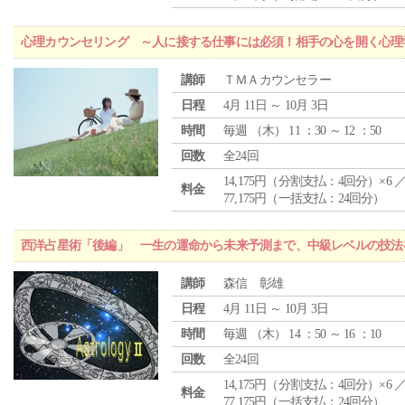
心理カウンセリング ～人に接する仕事には必須！相手の心を開く心理
講師
ＴＭＡカウンセラー
日程
4月 11日 ～ 10月 3日
時間
毎週 （
木
） 11 ：30 ～ 12 ：50
回数
全24回
14,175円（分割支払：4回分）×6 
料金
77,175円（一括支払：24回分）
西洋占星術「後編」 一生の運命から未来予測まで、中級レベルの技法
講師
森信 彰雄
日程
4月 11日 ～ 10月 3日
時間
毎週 （
木
） 14 ：50 ～ 16 ：10
回数
全24回
14,175円（分割支払：4回分）×6 
料金
77,175円（一括支払：24回分）