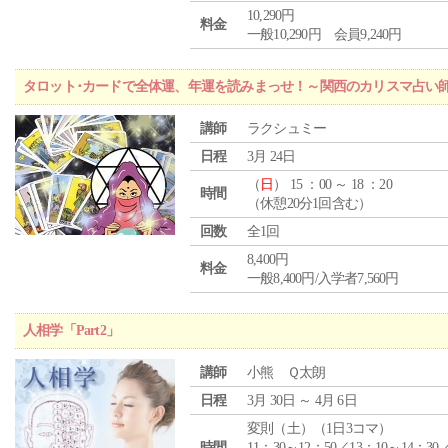
10,290円
料金
一般10,290円 会員9,240円
タロット･カードで全体運、年運を読みまっせ！～関西のカリスマ占い
講師
ラクシュミー
日程
3月 24日
（
日
） 15 ：00 ～ 18 ：20
時間
（休憩20分1回含む）
回数
全1回
8,400円
料金
一般8,400円/入学者7,560円
人相学「Part2」
講師
小熊 Ｑ太朗
日程
3月 30日 ～ 4月 6日
変則（土）（1日3コマ）
時間
11：30～12：50／13：10～14：30