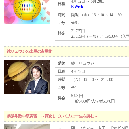
4月 12日 ～ 6月 28日
日程
B Week
時間
隔週 （
金
） 13 ：10 ～ 14 ：30
回数
全6回
21,735円
料金
21,735円（一般）／ 19,530円（
鏡リュウジの土星の占星術
講師
鏡 リュウジ
日程
4月 12日
時間
（
金
） 19 ：00 ～ 21 ：00
回数
全1回
5,600円
料金
一般5,600円/入学者5,040円
紫微斗数中級実習 ～変化していく人の一生を読む～
阿上（あかみ）淑子 【マダム呼