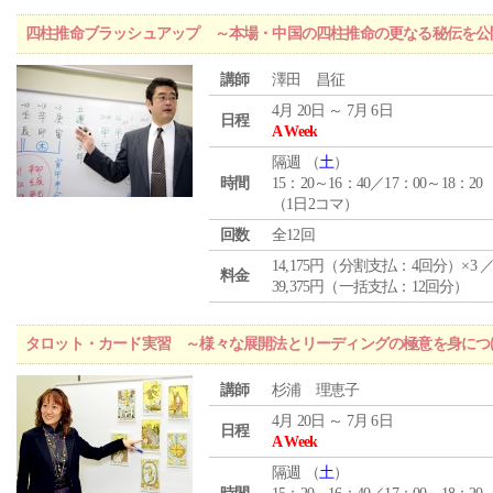
四柱推命ブラッシュアップ ～本場・中国の四柱推命の更なる秘伝を公
講師
澤田 昌征
4月 20日 ～ 7月 6日
日程
A Week
隔週 （
土
）
時間
15：20～16：40／17：00～18：20
（1日2コマ）
回数
全12回
14,175円（分割支払：4回分）×3 
料金
39,375円（一括支払：12回分）
タロット・カード実習 ～様々な展開法とリーディングの極意を身につ
講師
杉浦 理恵子
4月 20日 ～ 7月 6日
日程
A Week
隔週 （
土
）