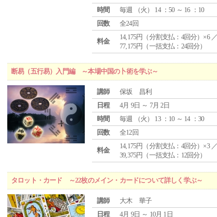
時間
毎週 （
火
） 14 ：50 ～ 16 ：10
回数
全24回
14,175円（分割支払：4回分）×6 
料金
77,175円（一括支払：24回分）
断易（五行易）入門編 ～本場中国の卜術を学ぶ～
講師
保坂 昌利
日程
4月 9日 ～ 7月 2日
時間
毎週 （
火
） 13 ：10 ～ 14 ：30
回数
全12回
14,175円（分割支払：4回分）×3 
料金
39,375円（一括支払：12回分）
タロット・カード ～22枚のメイン・カードについて詳しく学ぶ～
講師
大木 華子
日程
4月 9日 ～ 10月 1日