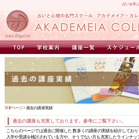
占いを学
TOPページ
>
過去の講座実績
過去の講座も充実しております。参考にご覧下さい。
こちらのページでは過去に開催した 数多くの講座の実績を紹介しており
入学や受講を検討されている方や、そうでない方も充実したラインナッ