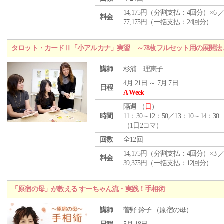
14,175円（分割支払：4回分）×6 
料金
77,175円（一括支払：24回分）
タロット・カードⅡ「小アルカナ」実習 ～78枚フルセット用の展開
講師
杉浦 理恵子
4月 21日 ～ 7月 7日
日程
A Week
隔週 （
日
）
時間
11：30～12：50／13：10～14：30
（1日2コマ）
回数
全12回
14,175円（分割支払：4回分）×3 
料金
39,375円（一括支払：12回分）
「原宿の母」が教える すーちゃん流・実践！手相術
講師
菅野 鈴子 （原宿の母）