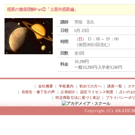
惑星の徹底理解Part②「土星外惑星編」
講師
芳垣 宗久
日程
6月 23日
（
日
） 15 ：00 ～ 19 ：00
時間
（休憩20分1回含む）
回数
全1回
10,290円
料金
一般10,290円/入学者9,240円
｜
会社概要
｜
学校案内
｜
初めての方へ
｜
講座一覧
｜
ス
｜
在校生・修了生の声
｜
占術紹介
｜
認定ライセンス制度
｜
占いのお
｜
特定商取引法に基づく表記
｜
プライバシーポ
Copyright (C) AKADEM