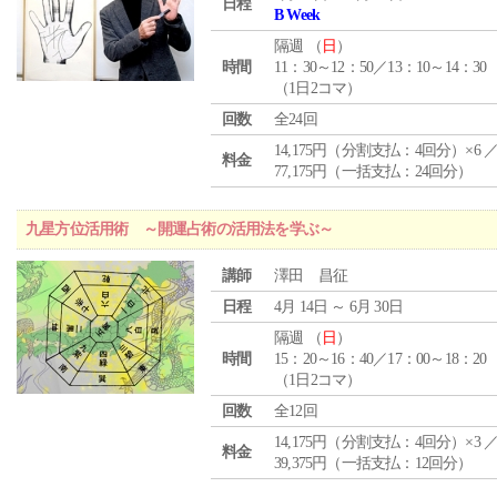
日程
B Week
隔週 （
日
）
時間
11：30～12：50／13：10～14：30
（1日2コマ）
回数
全24回
14,175円（分割支払：4回分）×6 
料金
77,175円（一括支払：24回分）
九星方位活用術 ～開運占術の活用法を学ぶ～
講師
澤田 昌征
日程
4月 14日 ～ 6月 30日
隔週 （
日
）
時間
15：20～16：40／17：00～18：20
（1日2コマ）
回数
全12回
14,175円（分割支払：4回分）×3 
料金
39,375円（一括支払：12回分）