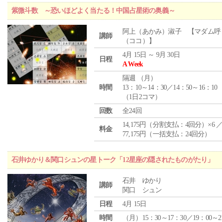
紫微斗数 ～恐いほどよく当たる！中国占星術の奥義～
阿上（あかみ）淑子 【マダム呼
講師
（ココ）】
4月 15日 ～ 9月 30日
日程
A Week
隔週 （
月
）
時間
13：10～14：30／14：50～16：10
（1日2コマ）
回数
全24回
14,175円（分割支払：4回分）×6 
料金
77,175円（一括支払：24回分）
石井ゆかり＆関口シュンの星トーク「12星座の隠されたものがたり」
石井 ゆかり
講師
関口 シュン
日程
4月 15日
時間
（月）15：30～17：30／19：00～2