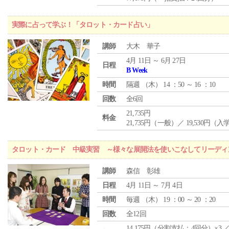
実際に占って学ぶ！「タロット・カード占い」
講師
大木 華子
4月 11日 ～ 6月 27日
日程
B Week
時間
隔週 （
木
） 14 ：50 ～ 16 ：10
回数
全6回
21,735円
料金
21,735円（一般）／ 19,530円（
タロット・カード 中級実習 ～様々な展開法を使いこなしてリーディ
講師
森信 彰雄
日程
4月 11日 ～ 7月 4日
時間
毎週 （
木
） 19 ：00 ～ 20 ：20
回数
全12回
14,175円（分割支払：4回分）×3 