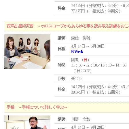
14,175円（分割支払：4回分）×6 
料金
77,175円（一括支払：24回分）
西洋占星術実習 ～ホロスコープからあらゆる事を読み取る訓練をおこ
講師
森信 彰雄
4月 14日 ～ 6月 30日
日程
B Week
隔週 （
日
）
時間
11：30～12：50／13：10～14：30
（1日2コマ）
回数
全12回
14,175円（分割支払：4回分）×3 
料金
39,375円（一括支払：12回分）
手相 ～手相について詳しく学ぶ～
講師
川野 文彰
4月 14日 ～ 9月 29日