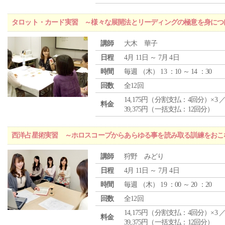
タロット・カード実習 ～様々な展開法とリーディングの極意を身につ
講師
大木 華子
日程
4月 11日 ～ 7月 4日
時間
毎週 （
木
） 13 ：10 ～ 14 ：30
回数
全12回
14,175円（分割支払：4回分）×3 
料金
39,375円（一括支払：12回分）
西洋占星術実習 ～ホロスコープからあらゆる事を読み取る訓練をおこ
講師
狩野 みどり
日程
4月 11日 ～ 7月 4日
時間
毎週 （
木
） 19 ：00 ～ 20 ：20
回数
全12回
14,175円（分割支払：4回分）×3 
料金
39,375円（一括支払：12回分）