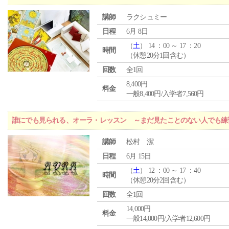
講師
ラクシュミー
日程
6月 8日
（
土
） 14 ：00 ～ 17 ：20
時間
（休憩20分1回含む）
回数
全1回
8,400円
料金
一般8,400円/入学者7,560円
誰にでも見られる、オーラ・レッスン ～まだ見たことのない人でも練
講師
松村 潔
日程
6月 15日
（
土
） 12 ：00 ～ 17 ：40
時間
（休憩20分2回含む）
回数
全1回
14,000円
料金
一般14,000円/入学者12,600円