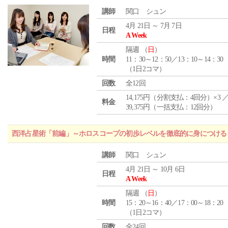
講師
関口 シュン
4月 21日 ～ 7月 7日
日程
A Week
隔週 （
日
）
時間
11：30～12：50／13：10～14：30
（1日2コマ）
回数
全12回
14,175円（分割支払：4回分）×3 
料金
39,375円（一括支払：12回分）
西洋占星術「前編」～ホロスコープの初歩レベルを徹底的に身につける
講師
関口 シュン
4月 21日 ～ 10月 6日
日程
A Week
隔週 （
日
）
時間
15：20～16：40／17：00～18：20
（1日2コマ）
回数
全24回