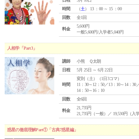
日程
5月 18日
時間
（
土
） 13 ：00 ～ 15 ：00
回数
全1回
5,600円
料金
一般5,600円/入学者5,040円
人相学「Part3」
講師
小熊 Ｑ太朗
日程
5月 25日 ～ 6月 22日
変則（土）（1日3コマ）
時間
11：30～12：50／13：10～14：30
14：50～16：10
回数
全6回
21,735円
料金
21,735円（一般）／ 19,530円（
惑星の徹底理解Part①「古典7惑星編」