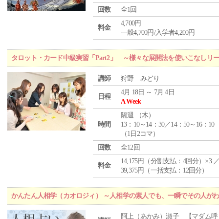
回数
全1回
4,700円
料金
一般4,700円/入学者4,200円
タロット・カード中級実習「Part2」 ～様々な展開法を使いこなしリ
講師
狩野 みどり
4月 18日 ～ 7月 4日
日程
A Week
隔週 （
木
）
時間
13：10～14：30／14：50～16：10
（1日2コマ）
回数
全12回
14,175円（分割支払：4回分）×3 
料金
39,375円（一括支払：12回分）
かんたん人相学（カオロジィ） ～人相学の素人でも、一瞬でその人が
阿上（あかみ）淑子 【マダム呼