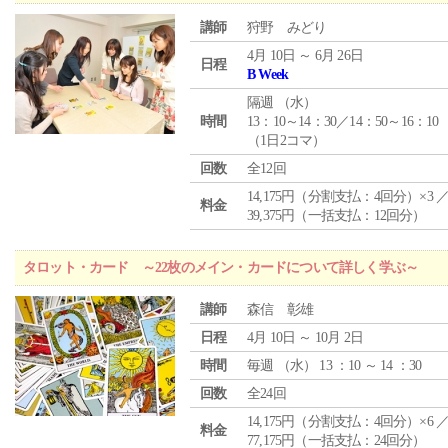
講師
狩野 みどり
4月 10日 ～ 6月 26日
日程
B Week
隔週 （
水
）
時間
13：10～14：30／14：50～16：10
（1日2コマ）
回数
全12回
14,175円（分割支払：4回分）×3 
料金
39,375円（一括支払：12回分）
タロット・カード ～22枚のメイン・カードについて詳しく学ぶ～
講師
森信 彰雄
日程
4月 10日 ～ 10月 2日
時間
毎週 （
水
） 13 ：10 ～ 14 ：30
回数
全24回
14,175円（分割支払：4回分）×6 
料金
77,175円（一括支払：24回分）