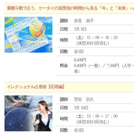
紫微斗数で占う、ケータイの送受信の時間から見る「今」と「未来」～
講師
赤見 淑子
日程
3月 9日
（
土
） 15 ：00 ～ 18 ：20
時間
（休憩20分1回含む）
回数
全1回
8,400円
料金
8,400円（一般）／ 7,560円（入
者）
イレクショナル占星術【応用編】
講師
芳垣 宗久
日程
3月 16日
（
土
） 13 ：00 ～ 17 ：00
時間
（休憩20分1回含む）
回数
全1回