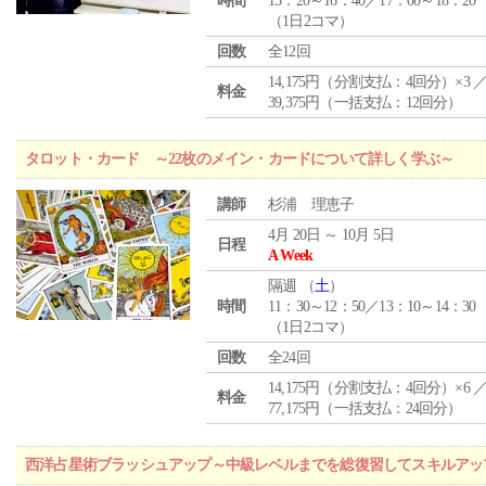
時間
15：20～16：40／17：00～18：20
（1日2コマ）
回数
全12回
14,175円（分割支払：4回分）×3 
料金
39,375円（一括支払：12回分）
タロット・カード ～22枚のメイン・カードについて詳しく学ぶ～
講師
杉浦 理恵子
4月 20日 ～ 10月 5日
日程
A Week
隔週 （
土
）
時間
11：30～12：50／13：10～14：30
（1日2コマ）
回数
全24回
14,175円（分割支払：4回分）×6 
料金
77,175円（一括支払：24回分）
西洋占星術ブラッシュアップ～中級レベルまでを総復習してスキルアッ