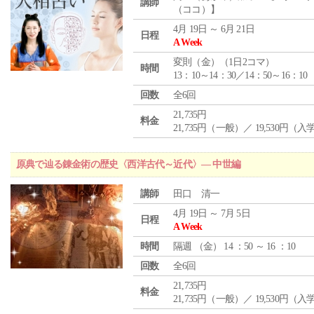
講師
（ココ）】
4月 19日 ～ 6月 21日
日程
A Week
変則（金）（1日2コマ）
時間
13：10～14：30／14：50～16：10
回数
全6回
21,735円
料金
21,735円（一般）／ 19,530円（
原典で辿る錬金術の歴史〈西洋古代～近代〉― 中世編
講師
田口 清一
4月 19日 ～ 7月 5日
日程
A Week
時間
隔週 （
金
） 14 ：50 ～ 16 ：10
回数
全6回
21,735円
料金
21,735円（一般）／ 19,530円（