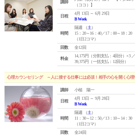
講師
（ココ）】
4月 13日 ～ 6月 29日
日程
B Week
隔週 （
土
）
時間
15：20～16：40／17：00～18：20
（1日2コマ）
回数
全12回
14,175円（分割支払：4回分）×3 
料金
39,375円（一括支払：12回分）
心理カウンセリング ～人に接する仕事には必須！相手の心を開く心理
講師
小槌 陽一
4月 13日 ～ 9月 28日
日程
B Week
隔週 （
土
）
時間
11：30～12：50／13：10～14：30
（1日2コマ）
回数
全24回