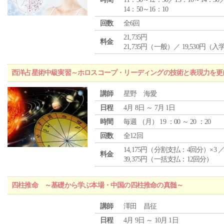
14：50～16：10
回数
全6回
21,735円
料金
21,735円（一般）／ 19,530円（
西洋占星術中級実習～ホロスコープ・リーディングの技術と表現力を更
講師
星野 海愛
日程
4月 8日 ～ 7月 1日
時間
毎週 （
月
） 19 ：00 ～ 20 ：20
回数
全12回
14,175円（分割支払：4回分）×3 
料金
39,375円（一括支払：12回分）
四柱推命 ～基礎から学ぶ本場・中国の四柱推命の真髄～
講師
澤田 昌征
日程
4月 9日 ～ 10月 1日