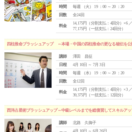
時間
毎週 （
火
） 19 ：00 ～ 20 ：20
回数
全24回
14,175円（分割支払：4回分）×6 
料金
77,175円（一括支払：24回分）
四柱推命ブラッシュアップ ～本場・中国の四柱推命の更なる秘伝を公
講師
澤田 昌征
日程
4月 10日 ～ 7月 3日
時間
毎週 （
水
） 19 ：00 ～ 20 ：20
回数
全12回
14,175円（分割支払：4回分）×3 
料金
39,375円（一括支払：12回分）
西洋占星術ブラッシュアップ～中級レベルまでを総復習してスキルアッ
講師
北路 久御子
4月 10日 ～ 6月 26日