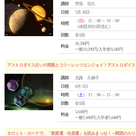
講師
芳垣 宗久
日程
5月 26日
（
日
） 15 ：00 ～ 19 ：00
時間
（休憩20分1回含む）
回数
全1回
10,290円
料金
一般10,290円/入学者9,240円
アストロダイス占いの実践とコツ～レッツエンジョイ！アストロダイス
講師
北路 久御子
日程
6月 1日
時間
（
土
） 13 ：00 ～ 15 ：00
回数
全1回
5,600円
料金
一般5,600円/入学者5,040円
タロット・カードで、「家庭運・住居運」を読みまっせ！～関西のカリ