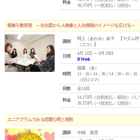
料金
39,375円（一括支払：12回分）
紫微斗数実習 ～出生図から人物像と人生模様のイメージを広げる～
阿上（あかみ）淑子 【マダム呼
講師
（ココ）】
4月 12日 ～ 6月 28日
日程
B Week
隔週 （
金
）
時間
13：10～14：30／14：50～16：10
（1日2コマ）
回数
全12回
14,175円（分割支払：4回分）×3 
料金
39,375円（一括支払：12回分）
エニアグラムでみる恋愛心理と相性
講師
中嶋 真澄