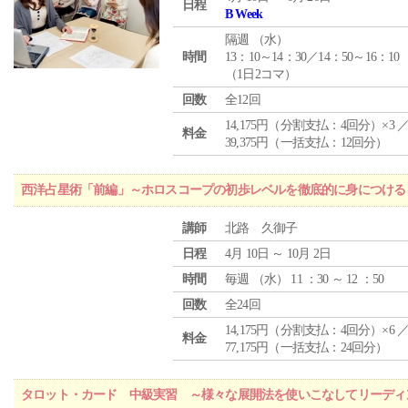
日程
B Week
隔週 （
水
）
時間
13：10～14：30／14：50～16：10
（1日2コマ）
回数
全12回
14,175円（分割支払：4回分）×3 
料金
39,375円（一括支払：12回分）
西洋占星術「前編」～ホロスコープの初歩レベルを徹底的に身につける
講師
北路 久御子
日程
4月 10日 ～ 10月 2日
時間
毎週 （
水
） 11 ：30 ～ 12 ：50
回数
全24回
14,175円（分割支払：4回分）×6 
料金
77,175円（一括支払：24回分）
タロット・カード 中級実習 ～様々な展開法を使いこなしてリーディ