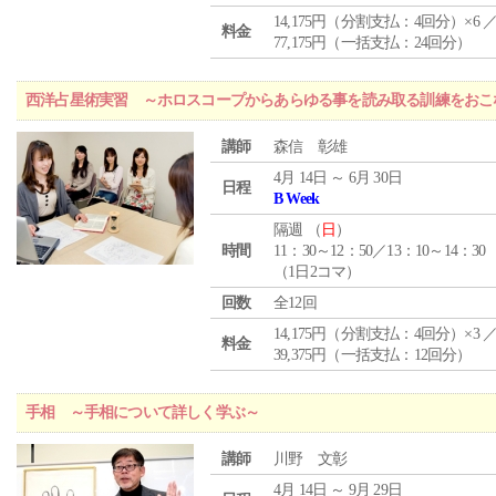
14,175円（分割支払：4回分）×6 
料金
77,175円（一括支払：24回分）
西洋占星術実習 ～ホロスコープからあらゆる事を読み取る訓練をおこ
講師
森信 彰雄
4月 14日 ～ 6月 30日
日程
B Week
隔週 （
日
）
時間
11：30～12：50／13：10～14：30
（1日2コマ）
回数
全12回
14,175円（分割支払：4回分）×3 
料金
39,375円（一括支払：12回分）
手相 ～手相について詳しく学ぶ～
講師
川野 文彰
4月 14日 ～ 9月 29日