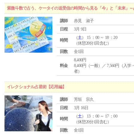
紫微斗数で占う、ケータイの送受信の時間から見る「今」と「未来」～
講師
赤見 淑子
日程
3月 9日
（
土
） 15 ：00 ～ 18 ：20
時間
（休憩20分1回含む）
回数
全1回
8,400円
料金
8,400円（一般）／ 7,560円（入
者）
イレクショナル占星術【応用編】
講師
芳垣 宗久
日程
3月 16日
（
土
） 13 ：00 ～ 17 ：00
時間
（休憩20分1回含む）
回数
全1回