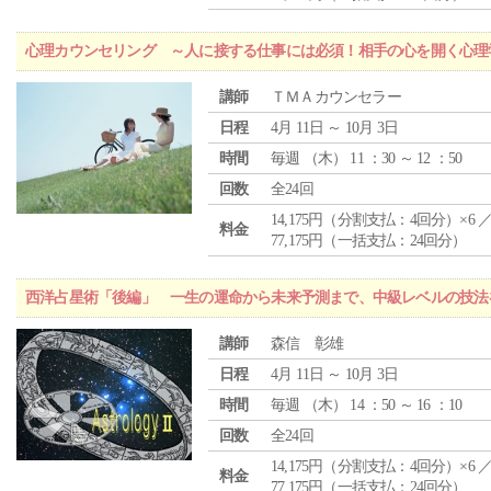
心理カウンセリング ～人に接する仕事には必須！相手の心を開く心理
講師
ＴＭＡカウンセラー
日程
4月 11日 ～ 10月 3日
時間
毎週 （
木
） 11 ：30 ～ 12 ：50
回数
全24回
14,175円（分割支払：4回分）×6 
料金
77,175円（一括支払：24回分）
西洋占星術「後編」 一生の運命から未来予測まで、中級レベルの技法
講師
森信 彰雄
日程
4月 11日 ～ 10月 3日
時間
毎週 （
木
） 14 ：50 ～ 16 ：10
回数
全24回
14,175円（分割支払：4回分）×6 
料金
77,175円（一括支払：24回分）