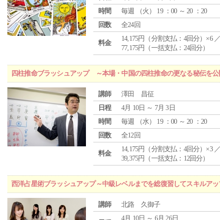
時間
毎週 （
火
） 19 ：00 ～ 20 ：20
回数
全24回
14,175円（分割支払：4回分）×6 
料金
77,175円（一括支払：24回分）
四柱推命ブラッシュアップ ～本場・中国の四柱推命の更なる秘伝を公
講師
澤田 昌征
日程
4月 10日 ～ 7月 3日
時間
毎週 （
水
） 19 ：00 ～ 20 ：20
回数
全12回
14,175円（分割支払：4回分）×3 
料金
39,375円（一括支払：12回分）
西洋占星術ブラッシュアップ～中級レベルまでを総復習してスキルアッ
講師
北路 久御子
4月 10日 ～ 6月 26日