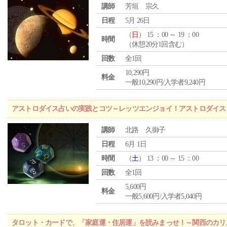
講師
芳垣 宗久
日程
5月 26日
（
日
） 15 ：00 ～ 19 ：00
時間
（休憩20分1回含む）
回数
全1回
10,290円
料金
一般10,290円/入学者9,240円
アストロダイス占いの実践とコツ～レッツエンジョイ！アストロダイス
講師
北路 久御子
日程
6月 1日
時間
（
土
） 13 ：00 ～ 15 ：00
回数
全1回
5,600円
料金
一般5,600円/入学者5,040円
タロット・カードで、「家庭運・住居運」を読みまっせ！～関西のカリ