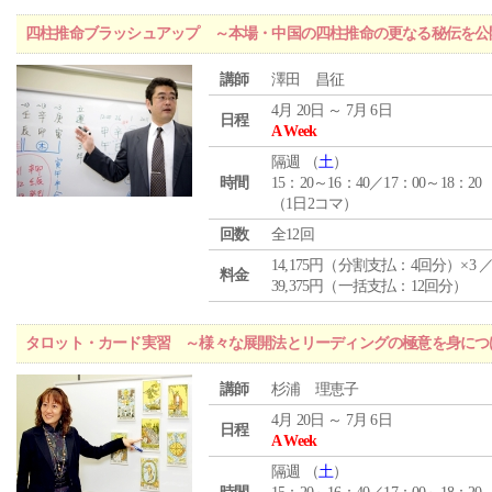
四柱推命ブラッシュアップ ～本場・中国の四柱推命の更なる秘伝を公
講師
澤田 昌征
4月 20日 ～ 7月 6日
日程
A Week
隔週 （
土
）
時間
15：20～16：40／17：00～18：20
（1日2コマ）
回数
全12回
14,175円（分割支払：4回分）×3 
料金
39,375円（一括支払：12回分）
タロット・カード実習 ～様々な展開法とリーディングの極意を身につ
講師
杉浦 理恵子
4月 20日 ～ 7月 6日
日程
A Week
隔週 （
土
）