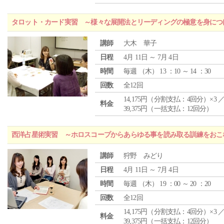
タロット・カード実習 ～様々な展開法とリーディングの極意を身につ
講師
大木 華子
日程
4月 11日 ～ 7月 4日
時間
毎週 （
木
） 13 ：10 ～ 14 ：30
回数
全12回
14,175円（分割支払：4回分）×3 
料金
39,375円（一括支払：12回分）
西洋占星術実習 ～ホロスコープからあらゆる事を読み取る訓練をおこ
講師
狩野 みどり
日程
4月 11日 ～ 7月 4日
時間
毎週 （
木
） 19 ：00 ～ 20 ：20
回数
全12回
14,175円（分割支払：4回分）×3 
料金
39,375円（一括支払：12回分）