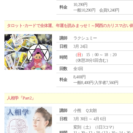
10,290円
料金
一般10,290円 会員9,240円
タロット･カードで全体運、年運を読みまっせ！～関西のカリスマ占い
講師
ラクシュミー
日程
3月 24日
（
日
） 15 ：00 ～ 18 ：20
時間
（休憩20分1回含む）
回数
全1回
8,400円
料金
一般8,400円/入学者7,560円
人相学「Part2」
講師
小熊 Ｑ太朗
日程
3月 30日 ～ 4月 6日
変則（土）（1日3コマ）
時間
11：30～12：50／13：10～14：30