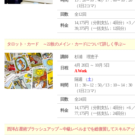
時間
15：20～16：40／17：00～18：20
（1日2コマ）
回数
全12回
14,175円（分割支払：4回分）×3 
料金
39,375円（一括支払：12回分）
タロット・カード ～22枚のメイン・カードについて詳しく学ぶ～
講師
杉浦 理恵子
4月 20日 ～ 10月 5日
日程
A Week
隔週 （
土
）
時間
11：30～12：50／13：10～14：30
（1日2コマ）
回数
全24回
14,175円（分割支払：4回分）×6 
料金
77,175円（一括支払：24回分）
西洋占星術ブラッシュアップ～中級レベルまでを総復習してスキルアッ