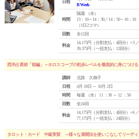
日程
B Week
隔週 （
水
）
時間
13：10～14：30／14：50～16：10
（1日2コマ）
回数
全12回
14,175円（分割支払：4回分）×3 
料金
39,375円（一括支払：12回分）
西洋占星術「前編」～ホロスコープの初歩レベルを徹底的に身につける
講師
北路 久御子
日程
4月 10日 ～ 10月 2日
時間
毎週 （
水
） 11 ：30 ～ 12 ：50
回数
全24回
14,175円（分割支払：4回分）×6 
料金
77,175円（一括支払：24回分）
タロット・カード 中級実習 ～様々な展開法を使いこなしてリーディ