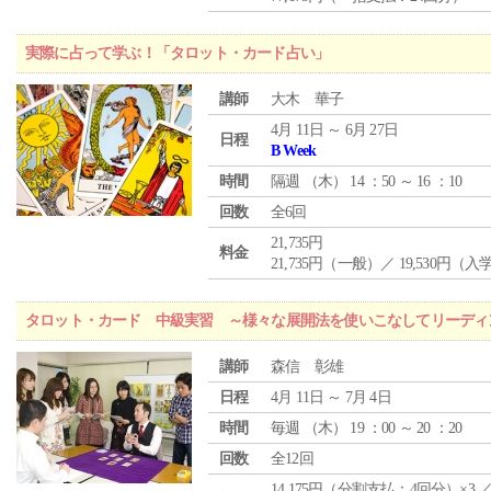
実際に占って学ぶ！「タロット・カード占い」
講師
大木 華子
4月 11日 ～ 6月 27日
日程
B Week
時間
隔週 （
木
） 14 ：50 ～ 16 ：10
回数
全6回
21,735円
料金
21,735円（一般）／ 19,530円（
タロット・カード 中級実習 ～様々な展開法を使いこなしてリーディ
講師
森信 彰雄
日程
4月 11日 ～ 7月 4日
時間
毎週 （
木
） 19 ：00 ～ 20 ：20
回数
全12回
14,175円（分割支払：4回分）×3 