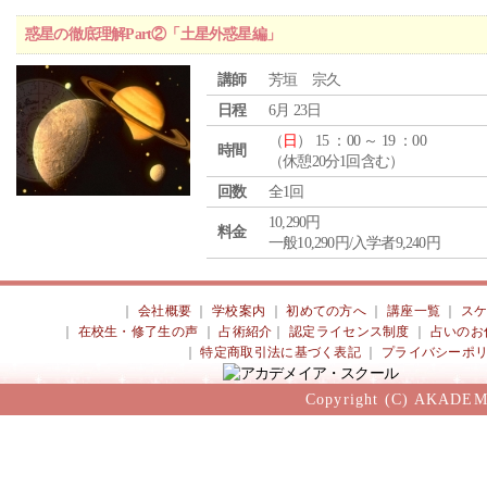
惑星の徹底理解Part②「土星外惑星編」
講師
芳垣 宗久
日程
6月 23日
（
日
） 15 ：00 ～ 19 ：00
時間
（休憩20分1回含む）
回数
全1回
10,290円
料金
一般10,290円/入学者9,240円
｜
会社概要
｜
学校案内
｜
初めての方へ
｜
講座一覧
｜
ス
｜
在校生・修了生の声
｜
占術紹介
｜
認定ライセンス制度
｜
占いのお
｜
特定商取引法に基づく表記
｜
プライバシーポ
Copyright (C) AKADEM