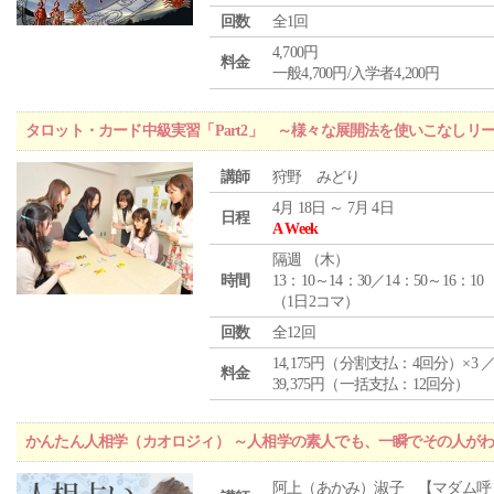
回数
全1回
4,700円
料金
一般4,700円/入学者4,200円
タロット・カード中級実習「Part2」 ～様々な展開法を使いこなしリ
講師
狩野 みどり
4月 18日 ～ 7月 4日
日程
A Week
隔週 （
木
）
時間
13：10～14：30／14：50～16：10
（1日2コマ）
回数
全12回
14,175円（分割支払：4回分）×3 
料金
39,375円（一括支払：12回分）
かんたん人相学（カオロジィ） ～人相学の素人でも、一瞬でその人が
阿上（あかみ）淑子 【マダム呼