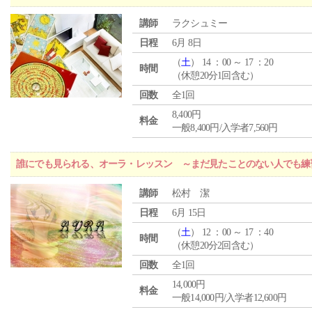
講師
ラクシュミー
日程
6月 8日
（
土
） 14 ：00 ～ 17 ：20
時間
（休憩20分1回含む）
回数
全1回
8,400円
料金
一般8,400円/入学者7,560円
誰にでも見られる、オーラ・レッスン ～まだ見たことのない人でも練
講師
松村 潔
日程
6月 15日
（
土
） 12 ：00 ～ 17 ：40
時間
（休憩20分2回含む）
回数
全1回
14,000円
料金
一般14,000円/入学者12,600円