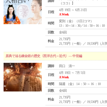
講師
（ココ）】
4月 19日 ～ 6月 21日
日程
A Week
変則（金）（1日2コマ）
時間
13：10～14：30／14：50～16：10
回数
全6回
21,735円
料金
21,735円（一般）／ 19,530円（
原典で辿る錬金術の歴史〈西洋古代～近代〉― 中世編
講師
田口 清一
4月 19日 ～ 7月 5日
日程
A Week
時間
隔週 （
金
） 14 ：50 ～ 16 ：10
回数
全6回
21,735円
料金
21,735円（一般）／ 19,530円（