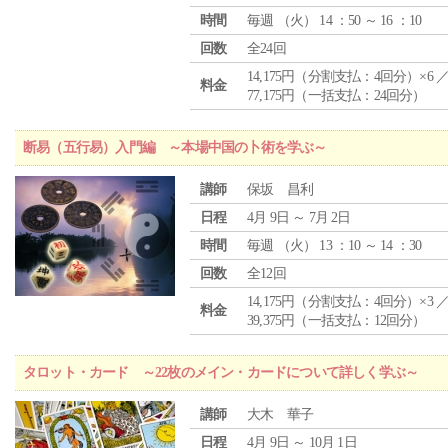
時間
毎週 （
火
） 14 ：50 ～ 16 ：10
回数
全24回
14,175円（分割支払：4回分）×6 
料金
77,175円（一括支払：24回分）
断易（五行易）入門編 ～本場中国の卜術を学ぶ～
講師
保坂 昌利
日程
4月 9日 ～ 7月 2日
時間
毎週 （
火
） 13 ：10 ～ 14 ：30
回数
全12回
14,175円（分割支払：4回分）×3 
料金
39,375円（一括支払：12回分）
タロット・カード ～22枚のメイン・カードについて詳しく学ぶ～
講師
大木 華子
日程
4月 9日 ～ 10月 1日