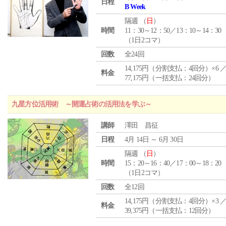
日程
B Week
隔週 （
日
）
時間
11：30～12：50／13：10～14：30
（1日2コマ）
回数
全24回
14,175円（分割支払：4回分）×6 
料金
77,175円（一括支払：24回分）
九星方位活用術 ～開運占術の活用法を学ぶ～
講師
澤田 昌征
日程
4月 14日 ～ 6月 30日
隔週 （
日
）
時間
15：20～16：40／17：00～18：20
（1日2コマ）
回数
全12回
14,175円（分割支払：4回分）×3 
料金
39,375円（一括支払：12回分）