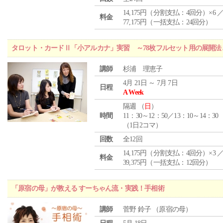
14,175円（分割支払：4回分）×6 
料金
77,175円（一括支払：24回分）
タロット・カードⅡ「小アルカナ」実習 ～78枚フルセット用の展開
講師
杉浦 理恵子
4月 21日 ～ 7月 7日
日程
A Week
隔週 （
日
）
時間
11：30～12：50／13：10～14：30
（1日2コマ）
回数
全12回
14,175円（分割支払：4回分）×3 
料金
39,375円（一括支払：12回分）
「原宿の母」が教える すーちゃん流・実践！手相術
講師
菅野 鈴子 （原宿の母）