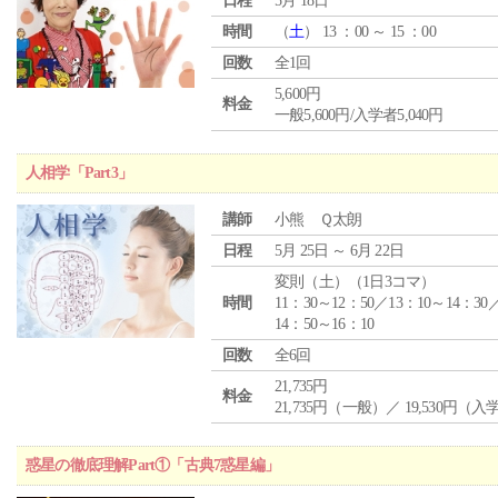
日程
5月 18日
時間
（
土
） 13 ：00 ～ 15 ：00
回数
全1回
5,600円
料金
一般5,600円/入学者5,040円
人相学「Part3」
講師
小熊 Ｑ太朗
日程
5月 25日 ～ 6月 22日
変則（土）（1日3コマ）
時間
11：30～12：50／13：10～14：30
14：50～16：10
回数
全6回
21,735円
料金
21,735円（一般）／ 19,530円（
惑星の徹底理解Part①「古典7惑星編」