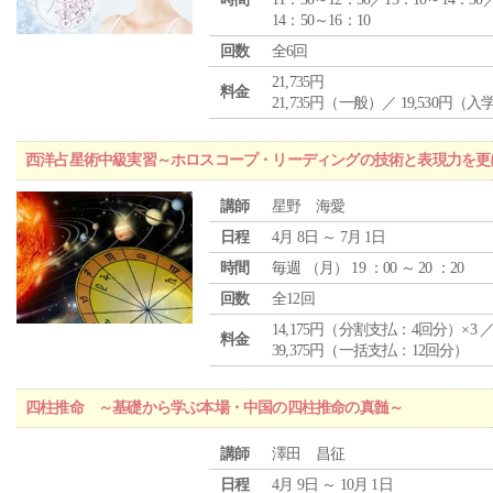
14：50～16：10
回数
全6回
21,735円
料金
21,735円（一般）／ 19,530円（
西洋占星術中級実習～ホロスコープ・リーディングの技術と表現力を更
講師
星野 海愛
日程
4月 8日 ～ 7月 1日
時間
毎週 （
月
） 19 ：00 ～ 20 ：20
回数
全12回
14,175円（分割支払：4回分）×3 
料金
39,375円（一括支払：12回分）
四柱推命 ～基礎から学ぶ本場・中国の四柱推命の真髄～
講師
澤田 昌征
日程
4月 9日 ～ 10月 1日