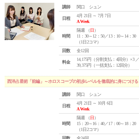
講師
関口 シュン
4月 21日 ～ 7月 7日
日程
A Week
隔週 （
日
）
時間
11：30～12：50／13：10～14：30
（1日2コマ）
回数
全12回
14,175円（分割支払：4回分）×3 
料金
39,375円（一括支払：12回分）
西洋占星術「前編」～ホロスコープの初歩レベルを徹底的に身につける
講師
関口 シュン
4月 21日 ～ 10月 6日
日程
A Week
隔週 （
日
）
時間
15：20～16：40／17：00～18：20
（1日2コマ）
回数
全24回