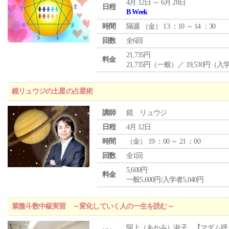
4月 12日 ～ 6月 28日
日程
B Week
時間
隔週 （
金
） 13 ：10 ～ 14 ：30
回数
全6回
21,735円
料金
21,735円（一般）／ 19,530円（
鏡リュウジの土星の占星術
講師
鏡 リュウジ
日程
4月 12日
時間
（
金
） 19 ：00 ～ 21 ：00
回数
全1回
5,600円
料金
一般5,600円/入学者5,040円
紫微斗数中級実習 ～変化していく人の一生を読む～
阿上（あかみ）淑子 【マダム呼