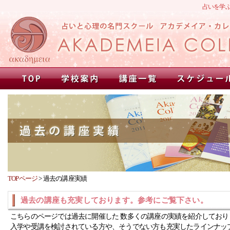
占いを学
TOPページ
>
過去の講座実績
過去の講座も充実しております。参考にご覧下さい。
こちらのページでは過去に開催した 数多くの講座の実績を紹介しており
入学や受講を検討されている方や、そうでない方も充実したラインナッ