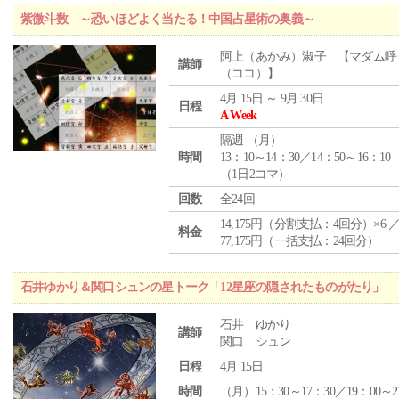
紫微斗数 ～恐いほどよく当たる！中国占星術の奥義～
阿上（あかみ）淑子 【マダム呼
講師
（ココ）】
4月 15日 ～ 9月 30日
日程
A Week
隔週 （
月
）
時間
13：10～14：30／14：50～16：10
（1日2コマ）
回数
全24回
14,175円（分割支払：4回分）×6 
料金
77,175円（一括支払：24回分）
石井ゆかり＆関口シュンの星トーク「12星座の隠されたものがたり」
石井 ゆかり
講師
関口 シュン
日程
4月 15日
時間
（月）15：30～17：30／19：00～2