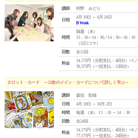
講師
狩野 みどり
4月 10日 ～ 6月 26日
日程
B Week
隔週 （
水
）
時間
13：10～14：30／14：50～16：10
（1日2コマ）
回数
全12回
14,175円（分割支払：4回分）×3 
料金
39,375円（一括支払：12回分）
タロット・カード ～22枚のメイン・カードについて詳しく学ぶ～
講師
森信 彰雄
日程
4月 10日 ～ 10月 2日
時間
毎週 （
水
） 13 ：10 ～ 14 ：30
回数
全24回
14,175円（分割支払：4回分）×6 
料金
77,175円（一括支払：24回分）