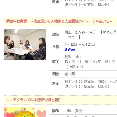
料金
39,375円（一括支払：12回分）
紫微斗数実習 ～出生図から人物像と人生模様のイメージを広げる～
阿上（あかみ）淑子 【マダム呼
講師
（ココ）】
4月 12日 ～ 6月 28日
日程
B Week
隔週 （
金
）
時間
13：10～14：30／14：50～16：10
（1日2コマ）
回数
全12回
14,175円（分割支払：4回分）×3 
料金
39,375円（一括支払：12回分）
エニアグラムでみる恋愛心理と相性
講師
中嶋 真澄