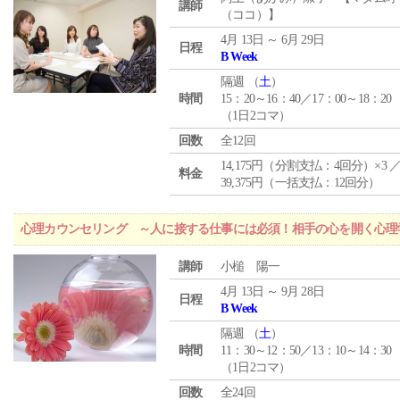
講師
（ココ）】
4月 13日 ～ 6月 29日
日程
B Week
隔週 （
土
）
時間
15：20～16：40／17：00～18：20
（1日2コマ）
回数
全12回
14,175円（分割支払：4回分）×3 
料金
39,375円（一括支払：12回分）
心理カウンセリング ～人に接する仕事には必須！相手の心を開く心理
講師
小槌 陽一
4月 13日 ～ 9月 28日
日程
B Week
隔週 （
土
）
時間
11：30～12：50／13：10～14：30
（1日2コマ）
回数
全24回