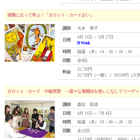
実際に占って学ぶ！「タロット・カード占い」
講師
大木 華子
4月 11日 ～ 6月 27日
日程
B Week
時間
隔週 （
木
） 14 ：50 ～ 16 ：10
回数
全6回
21,735円
料金
21,735円（一般）／ 19,530円（
タロット・カード 中級実習 ～様々な展開法を使いこなしてリーディ
講師
森信 彰雄
日程
4月 11日 ～ 7月 4日
時間
毎週 （
木
） 19 ：00 ～ 20 ：20
回数
全12回
14,175円（分割支払：4回分）×3 