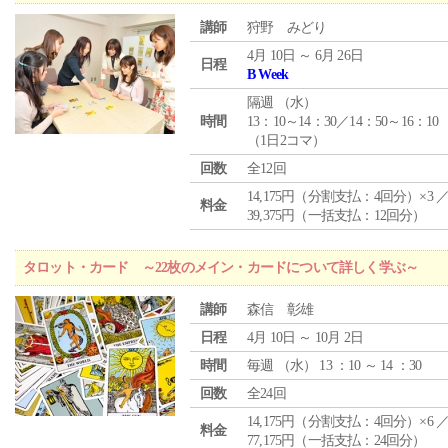
講師
狩野 みどり
4月 10日 ～ 6月 26日
日程
B Week
隔週 （
水
）
時間
13：10～14：30／14：50～16：10
（1日2コマ）
回数
全12回
14,175円（分割支払：4回分）×3 
料金
39,375円（一括支払：12回分）
タロット・カード ～22枚のメイン・カードについて詳しく学ぶ～
講師
森信 彰雄
日程
4月 10日 ～ 10月 2日
時間
毎週 （
水
） 13 ：10 ～ 14 ：30
回数
全24回
14,175円（分割支払：4回分）×6 
料金
77,175円（一括支払：24回分）