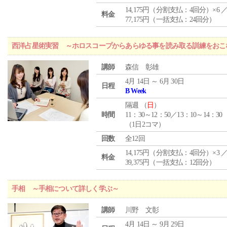
14,175円（分割支払：4回分）×6 
料金
77,175円（一括支払：24回分）
西洋占星術実習 ～ホロスコープからあらゆる事を読み取る訓練をおこ
講師
森信 彰雄
4月 14日 ～ 6月 30日
日程
B Week
隔週 （
日
）
時間
11：30～12：50／13：10～14：30
（1日2コマ）
回数
全12回
14,175円（分割支払：4回分）×3 
料金
39,375円（一括支払：12回分）
手相 ～手相について詳しく学ぶ～
講師
川野 文彰
4月 14日 ～ 9月 29日