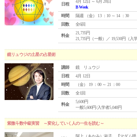
4月 12日 ～ 6月 28日
日程
B Week
時間
隔週 （
金
） 13 ：10 ～ 14 ：30
回数
全6回
21,735円
料金
21,735円（一般）／ 19,530円（
鏡リュウジの土星の占星術
講師
鏡 リュウジ
日程
4月 12日
時間
（
金
） 19 ：00 ～ 21 ：00
回数
全1回
5,600円
料金
一般5,600円/入学者5,040円
紫微斗数中級実習 ～変化していく人の一生を読む～
阿上（あかみ）淑子 【マダム呼