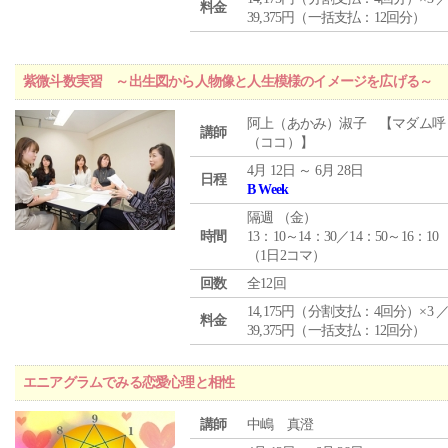
料金
39,375円（一括支払：12回分）
紫微斗数実習 ～出生図から人物像と人生模様のイメージを広げる～
阿上（あかみ）淑子 【マダム呼
講師
（ココ）】
4月 12日 ～ 6月 28日
日程
B Week
隔週 （
金
）
時間
13：10～14：30／14：50～16：10
（1日2コマ）
回数
全12回
14,175円（分割支払：4回分）×3 
料金
39,375円（一括支払：12回分）
エニアグラムでみる恋愛心理と相性
講師
中嶋 真澄