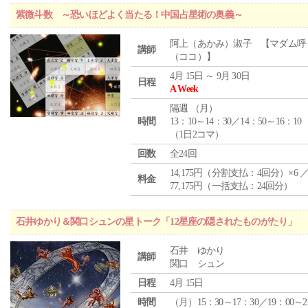
紫微斗数 ～恐いほどよく当たる！中国占星術の奥義～
阿上（あかみ）淑子 【マダム呼
講師
（ココ）】
4月 15日 ～ 9月 30日
日程
A Week
隔週 （
月
）
時間
13：10～14：30／14：50～16：10
（1日2コマ）
回数
全24回
14,175円（分割支払：4回分）×6 
料金
77,175円（一括支払：24回分）
石井ゆかり＆関口シュンの星トーク「12星座の隠されたものがたり」
石井 ゆかり
講師
関口 シュン
日程
4月 15日
時間
（月）15：30～17：30／19：00～2