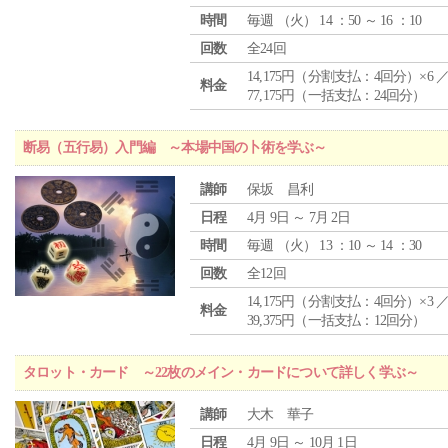
時間
毎週 （
火
） 14 ：50 ～ 16 ：10
回数
全24回
14,175円（分割支払：4回分）×6 
料金
77,175円（一括支払：24回分）
断易（五行易）入門編 ～本場中国の卜術を学ぶ～
講師
保坂 昌利
日程
4月 9日 ～ 7月 2日
時間
毎週 （
火
） 13 ：10 ～ 14 ：30
回数
全12回
14,175円（分割支払：4回分）×3 
料金
39,375円（一括支払：12回分）
タロット・カード ～22枚のメイン・カードについて詳しく学ぶ～
講師
大木 華子
日程
4月 9日 ～ 10月 1日