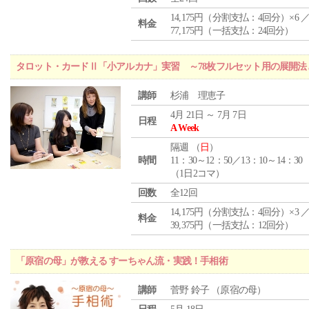
14,175円（分割支払：4回分）×6 
料金
77,175円（一括支払：24回分）
タロット・カードⅡ「小アルカナ」実習 ～78枚フルセット用の展開
講師
杉浦 理恵子
4月 21日 ～ 7月 7日
日程
A Week
隔週 （
日
）
時間
11：30～12：50／13：10～14：30
（1日2コマ）
回数
全12回
14,175円（分割支払：4回分）×3 
料金
39,375円（一括支払：12回分）
「原宿の母」が教える すーちゃん流・実践！手相術
講師
菅野 鈴子 （原宿の母）