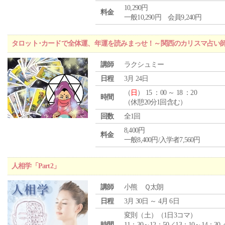
10,290円
料金
一般10,290円 会員9,240円
タロット･カードで全体運、年運を読みまっせ！～関西のカリスマ占い
講師
ラクシュミー
日程
3月 24日
（
日
） 15 ：00 ～ 18 ：20
時間
（休憩20分1回含む）
回数
全1回
8,400円
料金
一般8,400円/入学者7,560円
人相学「Part2」
講師
小熊 Ｑ太朗
日程
3月 30日 ～ 4月 6日
変則（土）（1日3コマ）
時間
11：30～12：50／13：10～14：30