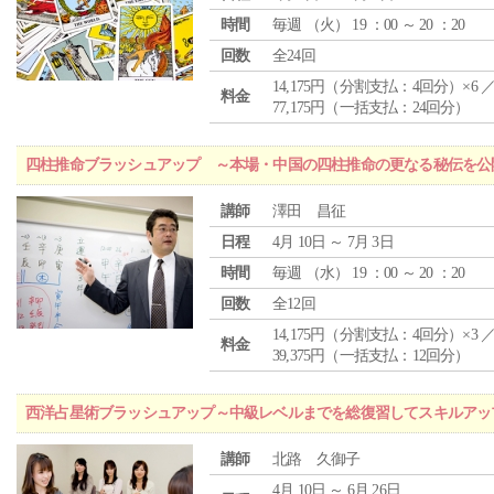
時間
毎週 （
火
） 19 ：00 ～ 20 ：20
回数
全24回
14,175円（分割支払：4回分）×6 
料金
77,175円（一括支払：24回分）
四柱推命ブラッシュアップ ～本場・中国の四柱推命の更なる秘伝を公
講師
澤田 昌征
日程
4月 10日 ～ 7月 3日
時間
毎週 （
水
） 19 ：00 ～ 20 ：20
回数
全12回
14,175円（分割支払：4回分）×3 
料金
39,375円（一括支払：12回分）
西洋占星術ブラッシュアップ～中級レベルまでを総復習してスキルアッ
講師
北路 久御子
4月 10日 ～ 6月 26日