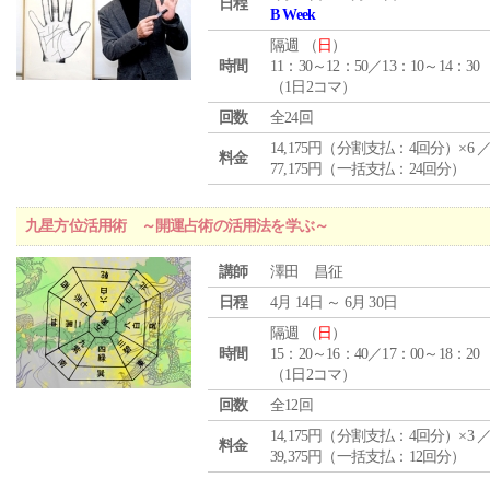
日程
B Week
隔週 （
日
）
時間
11：30～12：50／13：10～14：30
（1日2コマ）
回数
全24回
14,175円（分割支払：4回分）×6 
料金
77,175円（一括支払：24回分）
九星方位活用術 ～開運占術の活用法を学ぶ～
講師
澤田 昌征
日程
4月 14日 ～ 6月 30日
隔週 （
日
）
時間
15：20～16：40／17：00～18：20
（1日2コマ）
回数
全12回
14,175円（分割支払：4回分）×3 
料金
39,375円（一括支払：12回分）