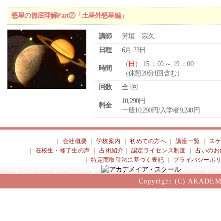
惑星の徹底理解Part②「土星外惑星編」
講師
芳垣 宗久
日程
6月 23日
（
日
） 15 ：00 ～ 19 ：00
時間
（休憩20分1回含む）
回数
全1回
10,290円
料金
一般10,290円/入学者9,240円
｜
会社概要
｜
学校案内
｜
初めての方へ
｜
講座一覧
｜
ス
｜
在校生・修了生の声
｜
占術紹介
｜
認定ライセンス制度
｜
占いのお
｜
特定商取引法に基づく表記
｜
プライバシーポ
Copyright (C) AKADEM