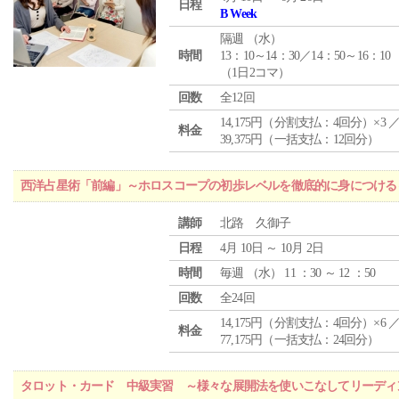
日程
B Week
隔週 （
水
）
時間
13：10～14：30／14：50～16：10
（1日2コマ）
回数
全12回
14,175円（分割支払：4回分）×3 
料金
39,375円（一括支払：12回分）
西洋占星術「前編」～ホロスコープの初歩レベルを徹底的に身につける
講師
北路 久御子
日程
4月 10日 ～ 10月 2日
時間
毎週 （
水
） 11 ：30 ～ 12 ：50
回数
全24回
14,175円（分割支払：4回分）×6 
料金
77,175円（一括支払：24回分）
タロット・カード 中級実習 ～様々な展開法を使いこなしてリーディ