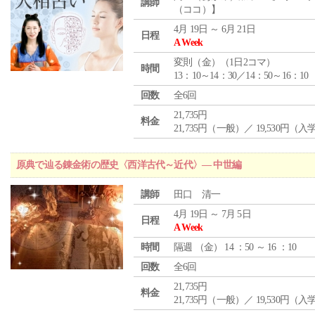
講師
（ココ）】
4月 19日 ～ 6月 21日
日程
A Week
変則（金）（1日2コマ）
時間
13：10～14：30／14：50～16：10
回数
全6回
21,735円
料金
21,735円（一般）／ 19,530円（
原典で辿る錬金術の歴史〈西洋古代～近代〉― 中世編
講師
田口 清一
4月 19日 ～ 7月 5日
日程
A Week
時間
隔週 （
金
） 14 ：50 ～ 16 ：10
回数
全6回
21,735円
料金
21,735円（一般）／ 19,530円（