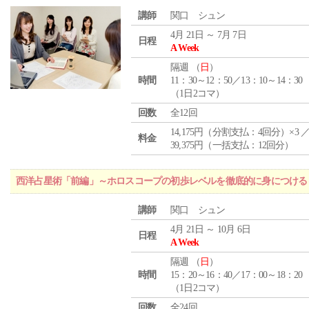
講師
関口 シュン
4月 21日 ～ 7月 7日
日程
A Week
隔週 （
日
）
時間
11：30～12：50／13：10～14：30
（1日2コマ）
回数
全12回
14,175円（分割支払：4回分）×3 
料金
39,375円（一括支払：12回分）
西洋占星術「前編」～ホロスコープの初歩レベルを徹底的に身につける
講師
関口 シュン
4月 21日 ～ 10月 6日
日程
A Week
隔週 （
日
）
時間
15：20～16：40／17：00～18：20
（1日2コマ）
回数
全24回