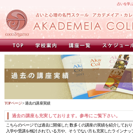
占いを学
TOPページ
>
過去の講座実績
過去の講座も充実しております。参考にご覧下さい。
こちらのページでは過去に開催した 数多くの講座の実績を紹介しており
入学や受講を検討されている方や、そうでない方も充実したラインナッ