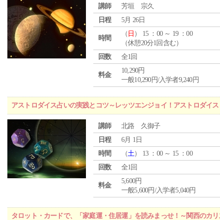
講師
芳垣 宗久
日程
5月 26日
（
日
） 15 ：00 ～ 19 ：00
時間
（休憩20分1回含む）
回数
全1回
10,290円
料金
一般10,290円/入学者9,240円
アストロダイス占いの実践とコツ～レッツエンジョイ！アストロダイス
講師
北路 久御子
日程
6月 1日
時間
（
土
） 13 ：00 ～ 15 ：00
回数
全1回
5,600円
料金
一般5,600円/入学者5,040円
タロット・カードで、「家庭運・住居運」を読みまっせ！～関西のカリ