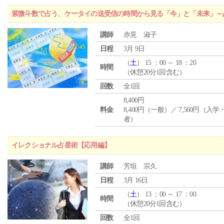
紫微斗数で占う、ケータイの送受信の時間から見る「今」と「未来」～
講師
赤見 淑子
日程
3月 9日
（
土
） 15 ：00 ～ 18 ：20
時間
（休憩20分1回含む）
回数
全1回
8,400円
料金
8,400円（一般）／ 7,560円（入
者）
イレクショナル占星術【応用編】
講師
芳垣 宗久
日程
3月 16日
（
土
） 13 ：00 ～ 17 ：00
時間
（休憩20分1回含む）
回数
全1回