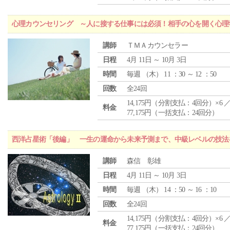
心理カウンセリング ～人に接する仕事には必須！相手の心を開く心理
講師
ＴＭＡカウンセラー
日程
4月 11日 ～ 10月 3日
時間
毎週 （
木
） 11 ：30 ～ 12 ：50
回数
全24回
14,175円（分割支払：4回分）×6 
料金
77,175円（一括支払：24回分）
西洋占星術「後編」 一生の運命から未来予測まで、中級レベルの技法
講師
森信 彰雄
日程
4月 11日 ～ 10月 3日
時間
毎週 （
木
） 14 ：50 ～ 16 ：10
回数
全24回
14,175円（分割支払：4回分）×6 
料金
77,175円（一括支払：24回分）