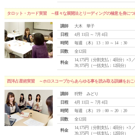
タロット・カード実習 ～様々な展開法とリーディングの極意を身につ
講師
大木 華子
日程
4月 11日 ～ 7月 4日
時間
毎週 （
木
） 13 ：10 ～ 14 ：30
回数
全12回
14,175円（分割支払：4回分）×3 
料金
39,375円（一括支払：12回分）
西洋占星術実習 ～ホロスコープからあらゆる事を読み取る訓練をおこ
講師
狩野 みどり
日程
4月 11日 ～ 7月 4日
時間
毎週 （
木
） 19 ：00 ～ 20 ：20
回数
全12回
14,175円（分割支払：4回分）×3 
料金
39,375円（一括支払：12回分）