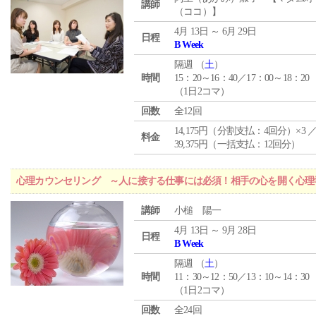
講師
（ココ）】
4月 13日 ～ 6月 29日
日程
B Week
隔週 （
土
）
時間
15：20～16：40／17：00～18：20
（1日2コマ）
回数
全12回
14,175円（分割支払：4回分）×3 
料金
39,375円（一括支払：12回分）
心理カウンセリング ～人に接する仕事には必須！相手の心を開く心理
講師
小槌 陽一
4月 13日 ～ 9月 28日
日程
B Week
隔週 （
土
）
時間
11：30～12：50／13：10～14：30
（1日2コマ）
回数
全24回