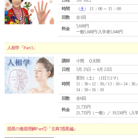
日程
5月 18日
時間
（
土
） 13 ：00 ～ 15 ：00
回数
全1回
5,600円
料金
一般5,600円/入学者5,040円
人相学「Part3」
講師
小熊 Ｑ太朗
日程
5月 25日 ～ 6月 22日
変則（土）（1日3コマ）
時間
11：30～12：50／13：10～14：30
14：50～16：10
回数
全6回
21,735円
料金
21,735円（一般）／ 19,530円（
惑星の徹底理解Part①「古典7惑星編」