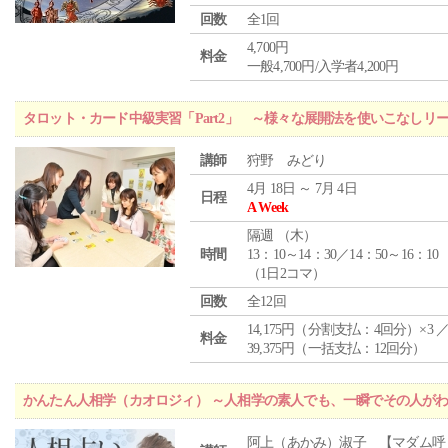
回数
全1回
4,700円
料金
一般4,700円/入学者4,200円
タロット・カード中級実習「Part2」 ～様々な展開法を使いこなしリ
講師
狩野 みどり
4月 18日 ～ 7月 4日
日程
A Week
隔週 （
木
）
時間
13：10～14：30／14：50～16：10
（1日2コマ）
回数
全12回
14,175円（分割支払：4回分）×3 
料金
39,375円（一括支払：12回分）
かんたん人相学（カオロジィ） ～人相学の素人でも、一瞬でその人が
阿上（あかみ）淑子 【マダム呼