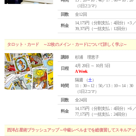
時間
15：20～16：40／17：00～18：20
（1日2コマ）
回数
全12回
14,175円（分割支払：4回分）×3 
料金
39,375円（一括支払：12回分）
タロット・カード ～22枚のメイン・カードについて詳しく学ぶ～
講師
杉浦 理恵子
4月 20日 ～ 10月 5日
日程
A Week
隔週 （
土
）
時間
11：30～12：50／13：10～14：30
（1日2コマ）
回数
全24回
14,175円（分割支払：4回分）×6 
料金
77,175円（一括支払：24回分）
西洋占星術ブラッシュアップ～中級レベルまでを総復習してスキルアッ