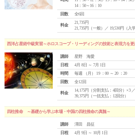
14：50～16：10
回数
全6回
21,735円
料金
21,735円（一般）／ 19,530円（
西洋占星術中級実習～ホロスコープ・リーディングの技術と表現力を更
講師
星野 海愛
日程
4月 8日 ～ 7月 1日
時間
毎週 （
月
） 19 ：00 ～ 20 ：20
回数
全12回
14,175円（分割支払：4回分）×3 
料金
39,375円（一括支払：12回分）
四柱推命 ～基礎から学ぶ本場・中国の四柱推命の真髄～
講師
澤田 昌征
日程
4月 9日 ～ 10月 1日