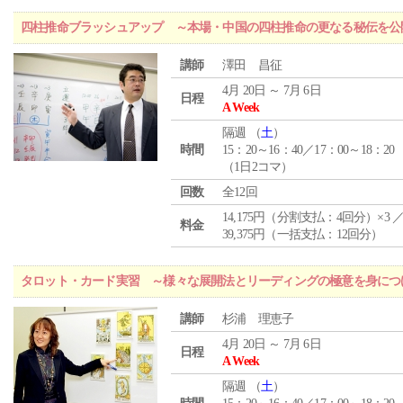
四柱推命ブラッシュアップ ～本場・中国の四柱推命の更なる秘伝を公
講師
澤田 昌征
4月 20日 ～ 7月 6日
日程
A Week
隔週 （
土
）
時間
15：20～16：40／17：00～18：20
（1日2コマ）
回数
全12回
14,175円（分割支払：4回分）×3 
料金
39,375円（一括支払：12回分）
タロット・カード実習 ～様々な展開法とリーディングの極意を身につ
講師
杉浦 理恵子
4月 20日 ～ 7月 6日
日程
A Week
隔週 （
土
）