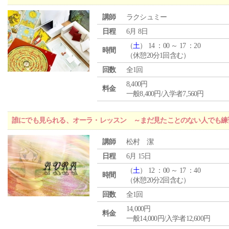
講師
ラクシュミー
日程
6月 8日
（
土
） 14 ：00 ～ 17 ：20
時間
（休憩20分1回含む）
回数
全1回
8,400円
料金
一般8,400円/入学者7,560円
誰にでも見られる、オーラ・レッスン ～まだ見たことのない人でも練
講師
松村 潔
日程
6月 15日
（
土
） 12 ：00 ～ 17 ：40
時間
（休憩20分2回含む）
回数
全1回
14,000円
料金
一般14,000円/入学者12,600円