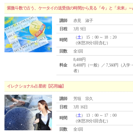
紫微斗数で占う、ケータイの送受信の時間から見る「今」と「未来」～
講師
赤見 淑子
日程
3月 9日
（
土
） 15 ：00 ～ 18 ：20
時間
（休憩20分1回含む）
回数
全1回
8,400円
料金
8,400円（一般）／ 7,560円（入
者）
イレクショナル占星術【応用編】
講師
芳垣 宗久
日程
3月 16日
（
土
） 13 ：00 ～ 17 ：00
時間
（休憩20分1回含む）
回数
全1回