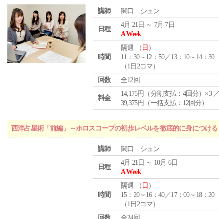
講師
関口 シュン
4月 21日 ～ 7月 7日
日程
A Week
隔週 （
日
）
時間
11：30～12：50／13：10～14：30
（1日2コマ）
回数
全12回
14,175円（分割支払：4回分）×3 
料金
39,375円（一括支払：12回分）
西洋占星術「前編」～ホロスコープの初歩レベルを徹底的に身につける
講師
関口 シュン
4月 21日 ～ 10月 6日
日程
A Week
隔週 （
日
）
時間
15：20～16：40／17：00～18：20
（1日2コマ）
回数
全24回