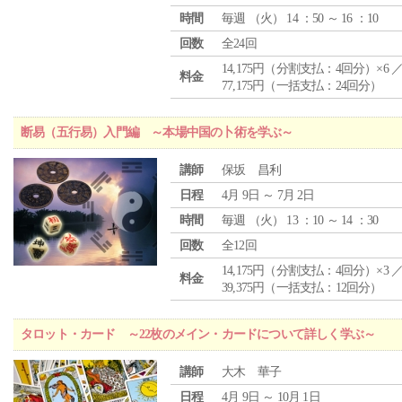
時間
毎週 （
火
） 14 ：50 ～ 16 ：10
回数
全24回
14,175円（分割支払：4回分）×6 
料金
77,175円（一括支払：24回分）
断易（五行易）入門編 ～本場中国の卜術を学ぶ～
講師
保坂 昌利
日程
4月 9日 ～ 7月 2日
時間
毎週 （
火
） 13 ：10 ～ 14 ：30
回数
全12回
14,175円（分割支払：4回分）×3 
料金
39,375円（一括支払：12回分）
タロット・カード ～22枚のメイン・カードについて詳しく学ぶ～
講師
大木 華子
日程
4月 9日 ～ 10月 1日