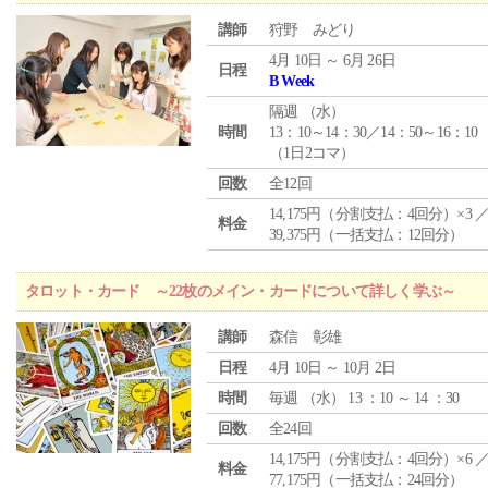
講師
狩野 みどり
4月 10日 ～ 6月 26日
日程
B Week
隔週 （
水
）
時間
13：10～14：30／14：50～16：10
（1日2コマ）
回数
全12回
14,175円（分割支払：4回分）×3 
料金
39,375円（一括支払：12回分）
タロット・カード ～22枚のメイン・カードについて詳しく学ぶ～
講師
森信 彰雄
日程
4月 10日 ～ 10月 2日
時間
毎週 （
水
） 13 ：10 ～ 14 ：30
回数
全24回
14,175円（分割支払：4回分）×6 
料金
77,175円（一括支払：24回分）