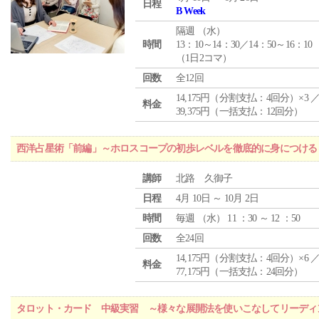
日程
B Week
隔週 （
水
）
時間
13：10～14：30／14：50～16：10
（1日2コマ）
回数
全12回
14,175円（分割支払：4回分）×3 
料金
39,375円（一括支払：12回分）
西洋占星術「前編」～ホロスコープの初歩レベルを徹底的に身につける
講師
北路 久御子
日程
4月 10日 ～ 10月 2日
時間
毎週 （
水
） 11 ：30 ～ 12 ：50
回数
全24回
14,175円（分割支払：4回分）×6 
料金
77,175円（一括支払：24回分）
タロット・カード 中級実習 ～様々な展開法を使いこなしてリーディ