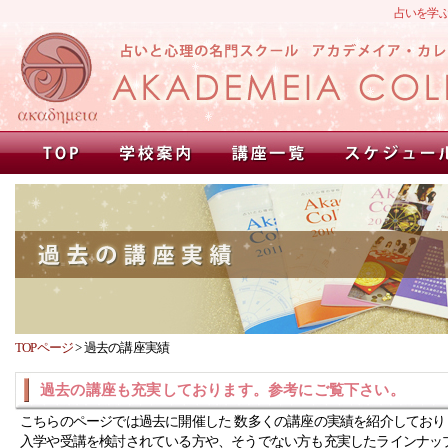
占いを学
TOPページ
>
過去の講座実績
過去の講座も充実しております。参考にご覧下さい。
こちらのページでは過去に開催した 数多くの講座の実績を紹介しており
入学や受講を検討されている方や、そうでない方も充実したラインナッ