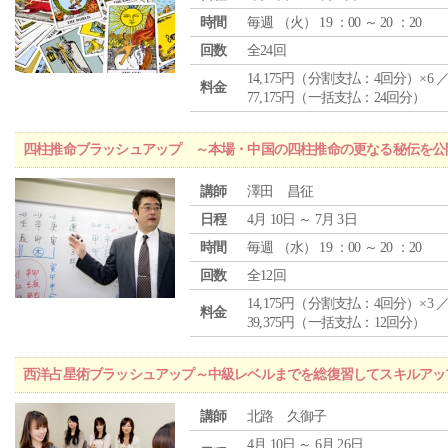
時間
毎週 （
火
） 19 ：00 ～ 20 ：20
回数
全24回
14,175円（分割支払：4回分）×6 
料金
77,175円（一括支払：24回分）
四柱推命ブラッシュアップ ～本場・中国の四柱推命の更なる秘伝を公
講師
澤田 昌征
日程
4月 10日 ～ 7月 3日
時間
毎週 （
水
） 19 ：00 ～ 20 ：20
回数
全12回
14,175円（分割支払：4回分）×3 
料金
39,375円（一括支払：12回分）
西洋占星術ブラッシュアップ～中級レベルまでを総復習してスキルアッ
講師
北路 久御子
4月 10日 ～ 6月 26日