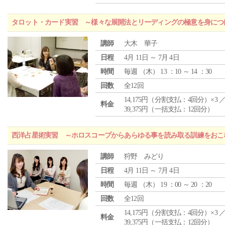
タロット・カード実習 ～様々な展開法とリーディングの極意を身につ
講師
大木 華子
日程
4月 11日 ～ 7月 4日
時間
毎週 （
木
） 13 ：10 ～ 14 ：30
回数
全12回
14,175円（分割支払：4回分）×3 
料金
39,375円（一括支払：12回分）
西洋占星術実習 ～ホロスコープからあらゆる事を読み取る訓練をおこ
講師
狩野 みどり
日程
4月 11日 ～ 7月 4日
時間
毎週 （
木
） 19 ：00 ～ 20 ：20
回数
全12回
14,175円（分割支払：4回分）×3 
料金
39,375円（一括支払：12回分）