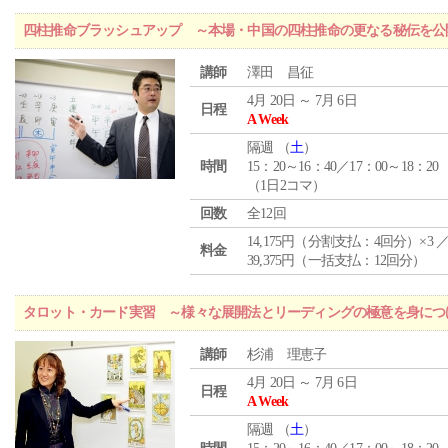
四柱推命ブラッシュアップ ～本場・中国の四柱推命の更なる秘伝を公
講師
澤田 昌征
4月 20日 ～ 7月 6日
日程
A Week
隔週 （
土
）
時間
15：20～16：40／17：00～18：20
（1日2コマ）
回数
全12回
14,175円（分割支払：4回分）×3 
料金
39,375円（一括支払：12回分）
タロット・カード実習 ～様々な展開法とリーディングの極意を身につ
講師
杉浦 理恵子
4月 20日 ～ 7月 6日
日程
A Week
隔週 （
土
）