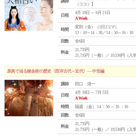
講師
（ココ）】
4月 19日 ～ 6月 21日
日程
A Week
変則（金）（1日2コマ）
時間
13：10～14：30／14：50～16：10
回数
全6回
21,735円
料金
21,735円（一般）／ 19,530円（
原典で辿る錬金術の歴史〈西洋古代～近代〉― 中世編
講師
田口 清一
4月 19日 ～ 7月 5日
日程
A Week
時間
隔週 （
金
） 14 ：50 ～ 16 ：10
回数
全6回
21,735円
料金
21,735円（一般）／ 19,530円（