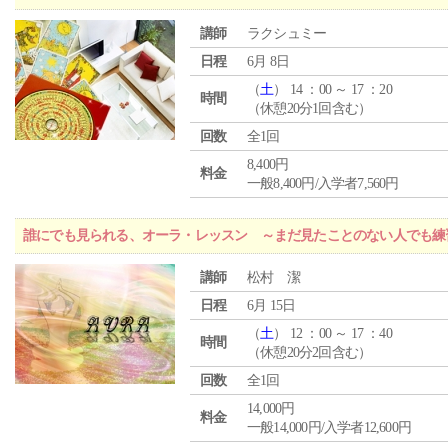
講師
ラクシュミー
日程
6月 8日
（
土
） 14 ：00 ～ 17 ：20
時間
（休憩20分1回含む）
回数
全1回
8,400円
料金
一般8,400円/入学者7,560円
誰にでも見られる、オーラ・レッスン ～まだ見たことのない人でも練
講師
松村 潔
日程
6月 15日
（
土
） 12 ：00 ～ 17 ：40
時間
（休憩20分2回含む）
回数
全1回
14,000円
料金
一般14,000円/入学者12,600円