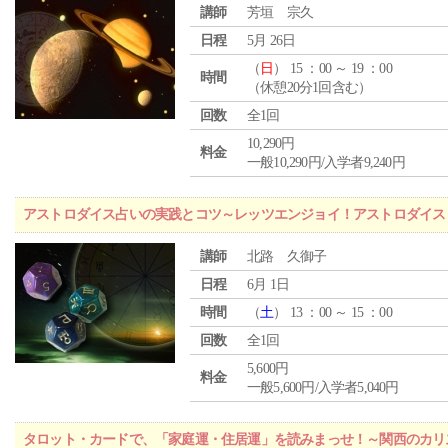
講師
芳垣 宗久
日程
5月 26日
（
日
） 15 ：00 ～ 19 ：00
時間
（休憩20分1回含む）
回数
全1回
10,290円
料金
一般10,290円/入学者9,240円
アストロダイス占いの実践とコツ～レッツエンジョイ！アストロダイス
講師
北路 久御子
日程
6月 1日
時間
（
土
） 13 ：00 ～ 15 ：00
回数
全1回
5,600円
料金
一般5,600円/入学者5,040円
タロット・カードで、「家庭運・住居運」を読みまっせ！～関西のカリ