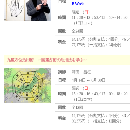
日程
B Week
隔週 （
日
）
時間
11：30～12：50／13：10～14：30
（1日2コマ）
回数
全24回
14,175円（分割支払：4回分）×6 
料金
77,175円（一括支払：24回分）
九星方位活用術 ～開運占術の活用法を学ぶ～
講師
澤田 昌征
日程
4月 14日 ～ 6月 30日
隔週 （
日
）
時間
15：20～16：40／17：00～18：20
（1日2コマ）
回数
全12回
14,175円（分割支払：4回分）×3 
料金
39,375円（一括支払：12回分）