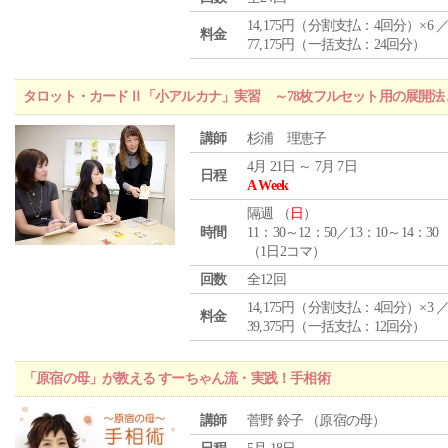
14,175円（分割支払：4回分）×6 
料金
77,175円（一括支払：24回分）
タロット・カードⅡ「小アルカナ」実習 ～78枚フルセット用の展開
講師
杉浦 理恵子
4月 21日 ～ 7月 7日
日程
A Week
隔週 （
日
）
時間
11：30～12：50／13：10～14：30
（1日2コマ）
回数
全12回
14,175円（分割支払：4回分）×3 
料金
39,375円（一括支払：12回分）
「原宿の母」が教える すーちゃん流・実践！手相術
講師
菅野 鈴子 （原宿の母）