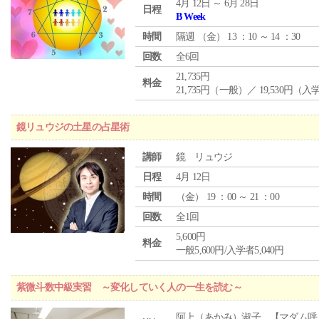
4月 12日 ～ 6月 28日
日程
B Week
時間
隔週 （
金
） 13 ：10 ～ 14 ：30
回数
全6回
21,735円
料金
21,735円（一般）／ 19,530円（
鏡リュウジの土星の占星術
講師
鏡 リュウジ
日程
4月 12日
時間
（
金
） 19 ：00 ～ 21 ：00
回数
全1回
5,600円
料金
一般5,600円/入学者5,040円
紫微斗数中級実習 ～変化していく人の一生を読む～
阿上（あかみ）淑子 【マダム呼