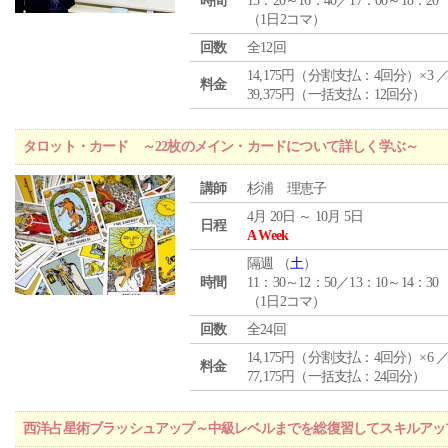
時間
15：20～16：40／17：00～18：20
（1日2コマ）
回数
全12回
14,175円（分割支払：4回分）×3 
料金
39,375円（一括支払：12回分）
タロット・カード ～22枚のメイン・カードについて詳しく学ぶ～
講師
杉浦 理恵子
4月 20日 ～ 10月 5日
日程
A Week
隔週 （
土
）
時間
11：30～12：50／13：10～14：30
（1日2コマ）
回数
全24回
14,175円（分割支払：4回分）×6 
料金
77,175円（一括支払：24回分）
西洋占星術ブラッシュアップ～中級レベルまでを総復習してスキルアッ