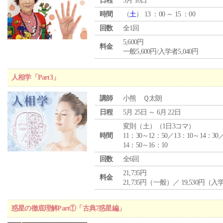
日程
5月 18日
時間
（
土
） 13 ：00 ～ 15 ：00
回数
全1回
5,600円
料金
一般5,600円/入学者5,040円
人相学「Part3」
講師
小熊 Ｑ太朗
日程
5月 25日 ～ 6月 22日
変則（土）（1日3コマ）
時間
11：30～12：50／13：10～14：30
14：50～16：10
回数
全6回
21,735円
料金
21,735円（一般）／ 19,530円（
惑星の徹底理解Part①「古典7惑星編」