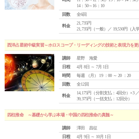
14：50～16：10
回数
全6回
21,735円
料金
21,735円（一般）／ 19,530円（
西洋占星術中級実習～ホロスコープ・リーディングの技術と表現力を更
講師
星野 海愛
日程
4月 8日 ～ 7月 1日
時間
毎週 （
月
） 19 ：00 ～ 20 ：20
回数
全12回
14,175円（分割支払：4回分）×3 
料金
39,375円（一括支払：12回分）
四柱推命 ～基礎から学ぶ本場・中国の四柱推命の真髄～
講師
澤田 昌征
日程
4月 9日 ～ 10月 1日