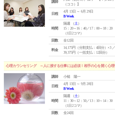
講師
（ココ）】
4月 13日 ～ 6月 29日
日程
B Week
隔週 （
土
）
時間
15：20～16：40／17：00～18：20
（1日2コマ）
回数
全12回
14,175円（分割支払：4回分）×3 
料金
39,375円（一括支払：12回分）
心理カウンセリング ～人に接する仕事には必須！相手の心を開く心理
講師
小槌 陽一
4月 13日 ～ 9月 28日
日程
B Week
隔週 （
土
）
時間
11：30～12：50／13：10～14：30
（1日2コマ）
回数
全24回