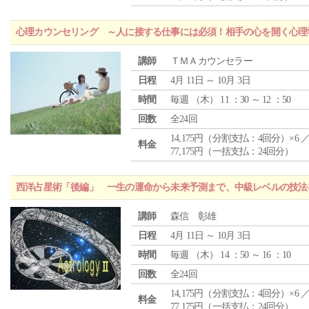
心理カウンセリング ～人に接する仕事には必須！相手の心を開く心理
講師
ＴＭＡカウンセラー
日程
4月 11日 ～ 10月 3日
時間
毎週 （
木
） 11 ：30 ～ 12 ：50
回数
全24回
14,175円（分割支払：4回分）×6 
料金
77,175円（一括支払：24回分）
西洋占星術「後編」 一生の運命から未来予測まで、中級レベルの技法
講師
森信 彰雄
日程
4月 11日 ～ 10月 3日
時間
毎週 （
木
） 14 ：50 ～ 16 ：10
回数
全24回
14,175円（分割支払：4回分）×6 
料金
77,175円（一括支払：24回分）