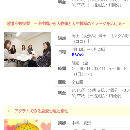
料金
39,375円（一括支払：12回分）
紫微斗数実習 ～出生図から人物像と人生模様のイメージを広げる～
阿上（あかみ）淑子 【マダム呼
講師
（ココ）】
4月 12日 ～ 6月 28日
日程
B Week
隔週 （
金
）
時間
13：10～14：30／14：50～16：10
（1日2コマ）
回数
全12回
14,175円（分割支払：4回分）×3 
料金
39,375円（一括支払：12回分）
エニアグラムでみる恋愛心理と相性
講師
中嶋 真澄