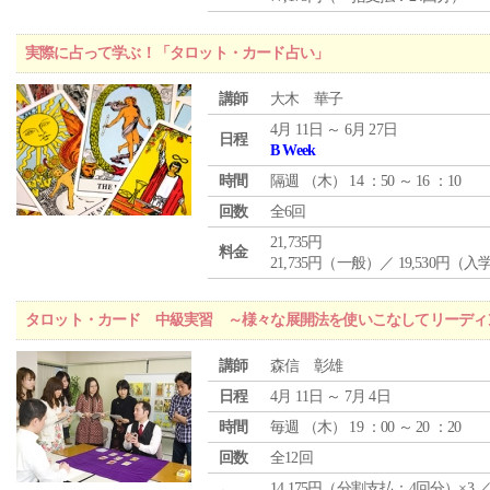
実際に占って学ぶ！「タロット・カード占い」
講師
大木 華子
4月 11日 ～ 6月 27日
日程
B Week
時間
隔週 （
木
） 14 ：50 ～ 16 ：10
回数
全6回
21,735円
料金
21,735円（一般）／ 19,530円（
タロット・カード 中級実習 ～様々な展開法を使いこなしてリーディ
講師
森信 彰雄
日程
4月 11日 ～ 7月 4日
時間
毎週 （
木
） 19 ：00 ～ 20 ：20
回数
全12回
14,175円（分割支払：4回分）×3 