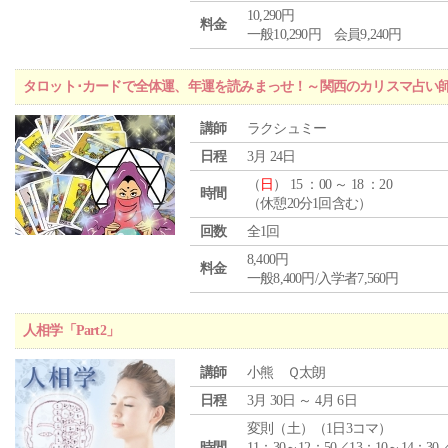
10,290円
料金
一般10,290円 会員9,240円
タロット･カードで全体運、年運を読みまっせ！～関西のカリスマ占い
講師
ラクシュミー
日程
3月 24日
（
日
） 15 ：00 ～ 18 ：20
時間
（休憩20分1回含む）
回数
全1回
8,400円
料金
一般8,400円/入学者7,560円
人相学「Part2」
講師
小熊 Ｑ太朗
日程
3月 30日 ～ 4月 6日
変則（土）（1日3コマ）
時間
11：30～12：50／13：10～14：30