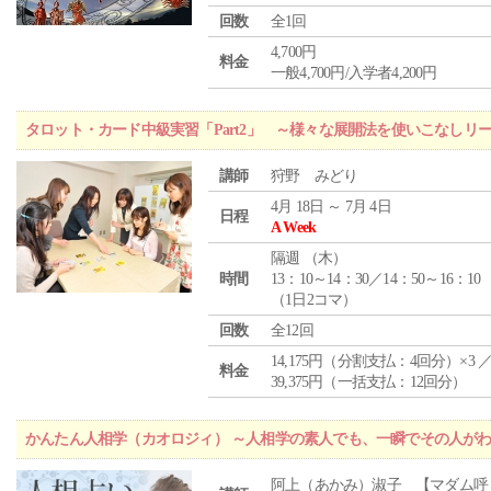
回数
全1回
4,700円
料金
一般4,700円/入学者4,200円
タロット・カード中級実習「Part2」 ～様々な展開法を使いこなしリ
講師
狩野 みどり
4月 18日 ～ 7月 4日
日程
A Week
隔週 （
木
）
時間
13：10～14：30／14：50～16：10
（1日2コマ）
回数
全12回
14,175円（分割支払：4回分）×3 
料金
39,375円（一括支払：12回分）
かんたん人相学（カオロジィ） ～人相学の素人でも、一瞬でその人が
阿上（あかみ）淑子 【マダム呼