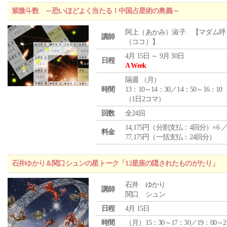
紫微斗数 ～恐いほどよく当たる！中国占星術の奥義～
阿上（あかみ）淑子 【マダム呼
講師
（ココ）】
4月 15日 ～ 9月 30日
日程
A Week
隔週 （
月
）
時間
13：10～14：30／14：50～16：10
（1日2コマ）
回数
全24回
14,175円（分割支払：4回分）×6 
料金
77,175円（一括支払：24回分）
石井ゆかり＆関口シュンの星トーク「12星座の隠されたものがたり」
石井 ゆかり
講師
関口 シュン
日程
4月 15日
時間
（月）15：30～17：30／19：00～2