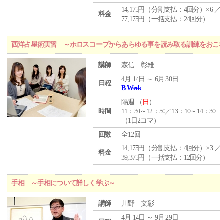
14,175円（分割支払：4回分）×6 
料金
77,175円（一括支払：24回分）
西洋占星術実習 ～ホロスコープからあらゆる事を読み取る訓練をおこ
講師
森信 彰雄
4月 14日 ～ 6月 30日
日程
B Week
隔週 （
日
）
時間
11：30～12：50／13：10～14：30
（1日2コマ）
回数
全12回
14,175円（分割支払：4回分）×3 
料金
39,375円（一括支払：12回分）
手相 ～手相について詳しく学ぶ～
講師
川野 文彰
4月 14日 ～ 9月 29日