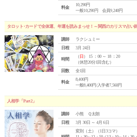
10,290円
料金
一般10,290円 会員9,240円
タロット･カードで全体運、年運を読みまっせ！～関西のカリスマ占い
講師
ラクシュミー
日程
3月 24日
（
日
） 15 ：00 ～ 18 ：20
時間
（休憩20分1回含む）
回数
全1回
8,400円
料金
一般8,400円/入学者7,560円
人相学「Part2」
講師
小熊 Ｑ太朗
日程
3月 30日 ～ 4月 6日
変則（土）（1日3コマ）
時間
11：30～12：50／13：10～14：30