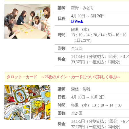
講師
狩野 みどり
4月 10日 ～ 6月 26日
日程
B Week
隔週 （
水
）
時間
13：10～14：30／14：50～16：10
（1日2コマ）
回数
全12回
14,175円（分割支払：4回分）×3 
料金
39,375円（一括支払：12回分）
タロット・カード ～22枚のメイン・カードについて詳しく学ぶ～
講師
森信 彰雄
日程
4月 10日 ～ 10月 2日
時間
毎週 （
水
） 13 ：10 ～ 14 ：30
回数
全24回
14,175円（分割支払：4回分）×6 
料金
77,175円（一括支払：24回分）