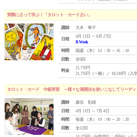
実際に占って学ぶ！「タロット・カード占い」
講師
大木 華子
4月 11日 ～ 6月 27日
日程
B Week
時間
隔週 （
木
） 14 ：50 ～ 16 ：10
回数
全6回
21,735円
料金
21,735円（一般）／ 19,530円（
タロット・カード 中級実習 ～様々な展開法を使いこなしてリーディ
講師
森信 彰雄
日程
4月 11日 ～ 7月 4日
時間
毎週 （
木
） 19 ：00 ～ 20 ：20
回数
全12回
14,175円（分割支払：4回分）×3 