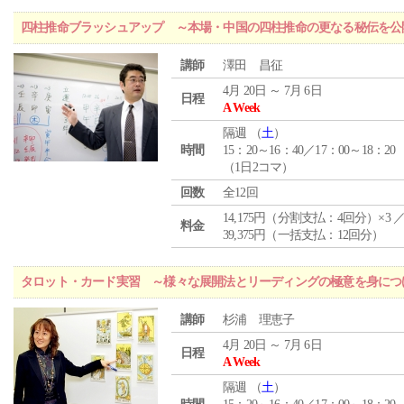
四柱推命ブラッシュアップ ～本場・中国の四柱推命の更なる秘伝を公
講師
澤田 昌征
4月 20日 ～ 7月 6日
日程
A Week
隔週 （
土
）
時間
15：20～16：40／17：00～18：20
（1日2コマ）
回数
全12回
14,175円（分割支払：4回分）×3 
料金
39,375円（一括支払：12回分）
タロット・カード実習 ～様々な展開法とリーディングの極意を身につ
講師
杉浦 理恵子
4月 20日 ～ 7月 6日
日程
A Week
隔週 （
土
）