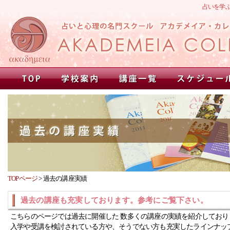
占いを学
TOPページ
>
過去の講座実績
過去の講座も充実しております。参考にご覧下さい。
こちらのページでは過去に開催した 数多くの講座の実績を紹介しており
入学や受講を検討されている方や、そうでない方も充実したラインナッ