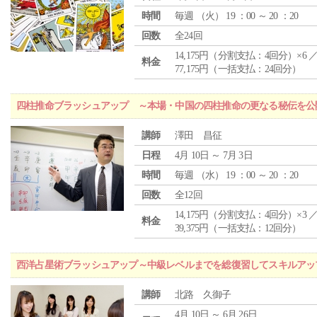
時間
毎週 （
火
） 19 ：00 ～ 20 ：20
回数
全24回
14,175円（分割支払：4回分）×6 
料金
77,175円（一括支払：24回分）
四柱推命ブラッシュアップ ～本場・中国の四柱推命の更なる秘伝を公
講師
澤田 昌征
日程
4月 10日 ～ 7月 3日
時間
毎週 （
水
） 19 ：00 ～ 20 ：20
回数
全12回
14,175円（分割支払：4回分）×3 
料金
39,375円（一括支払：12回分）
西洋占星術ブラッシュアップ～中級レベルまでを総復習してスキルアッ
講師
北路 久御子
4月 10日 ～ 6月 26日