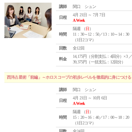
講師
関口 シュン
4月 21日 ～ 7月 7日
日程
A Week
隔週 （
日
）
時間
11：30～12：50／13：10～14：30
（1日2コマ）
回数
全12回
14,175円（分割支払：4回分）×3 
料金
39,375円（一括支払：12回分）
西洋占星術「前編」～ホロスコープの初歩レベルを徹底的に身につける
講師
関口 シュン
4月 21日 ～ 10月 6日
日程
A Week
隔週 （
日
）
時間
15：20～16：40／17：00～18：20
（1日2コマ）
回数
全24回