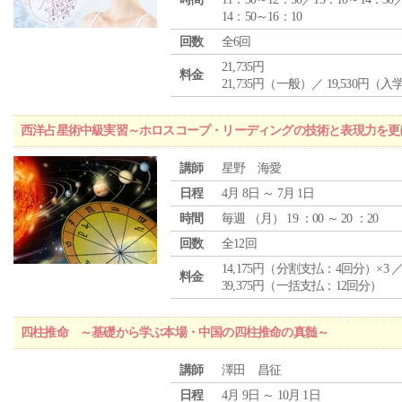
14：50～16：10
回数
全6回
21,735円
料金
21,735円（一般）／ 19,530円（
西洋占星術中級実習～ホロスコープ・リーディングの技術と表現力を更
講師
星野 海愛
日程
4月 8日 ～ 7月 1日
時間
毎週 （
月
） 19 ：00 ～ 20 ：20
回数
全12回
14,175円（分割支払：4回分）×3 
料金
39,375円（一括支払：12回分）
四柱推命 ～基礎から学ぶ本場・中国の四柱推命の真髄～
講師
澤田 昌征
日程
4月 9日 ～ 10月 1日