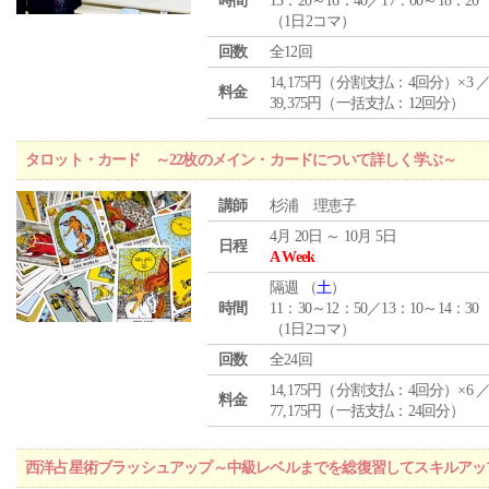
時間
15：20～16：40／17：00～18：20
（1日2コマ）
回数
全12回
14,175円（分割支払：4回分）×3 
料金
39,375円（一括支払：12回分）
タロット・カード ～22枚のメイン・カードについて詳しく学ぶ～
講師
杉浦 理恵子
4月 20日 ～ 10月 5日
日程
A Week
隔週 （
土
）
時間
11：30～12：50／13：10～14：30
（1日2コマ）
回数
全24回
14,175円（分割支払：4回分）×6 
料金
77,175円（一括支払：24回分）
西洋占星術ブラッシュアップ～中級レベルまでを総復習してスキルアッ