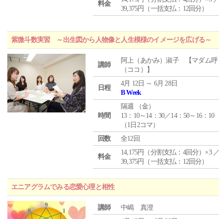
料金
39,375円（一括支払：12回分）
紫微斗数実習 ～出生図から人物像と人生模様のイメージを広げる～
阿上（あかみ）淑子 【マダム呼
講師
（ココ）】
4月 12日 ～ 6月 28日
日程
B Week
隔週 （
金
）
時間
13：10～14：30／14：50～16：10
（1日2コマ）
回数
全12回
14,175円（分割支払：4回分）×3 
料金
39,375円（一括支払：12回分）
エニアグラムでみる恋愛心理と相性
講師
中嶋 真澄