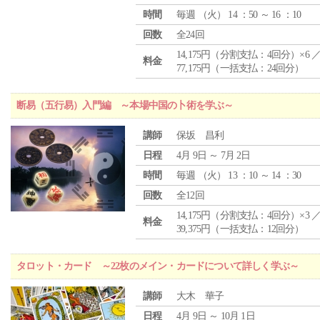
時間
毎週 （
火
） 14 ：50 ～ 16 ：10
回数
全24回
14,175円（分割支払：4回分）×6 
料金
77,175円（一括支払：24回分）
断易（五行易）入門編 ～本場中国の卜術を学ぶ～
講師
保坂 昌利
日程
4月 9日 ～ 7月 2日
時間
毎週 （
火
） 13 ：10 ～ 14 ：30
回数
全12回
14,175円（分割支払：4回分）×3 
料金
39,375円（一括支払：12回分）
タロット・カード ～22枚のメイン・カードについて詳しく学ぶ～
講師
大木 華子
日程
4月 9日 ～ 10月 1日