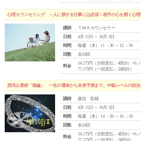
心理カウンセリング ～人に接する仕事には必須！相手の心を開く心理
講師
ＴＭＡカウンセラー
日程
4月 11日 ～ 10月 3日
時間
毎週 （
木
） 11 ：30 ～ 12 ：50
回数
全24回
14,175円（分割支払：4回分）×6 
料金
77,175円（一括支払：24回分）
西洋占星術「後編」 一生の運命から未来予測まで、中級レベルの技法
講師
森信 彰雄
日程
4月 11日 ～ 10月 3日
時間
毎週 （
木
） 14 ：50 ～ 16 ：10
回数
全24回
14,175円（分割支払：4回分）×6 
料金
77,175円（一括支払：24回分）