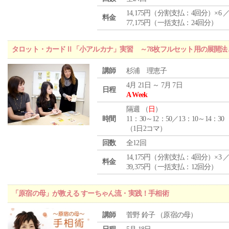
14,175円（分割支払：4回分）×6 
料金
77,175円（一括支払：24回分）
タロット・カードⅡ「小アルカナ」実習 ～78枚フルセット用の展開
講師
杉浦 理恵子
4月 21日 ～ 7月 7日
日程
A Week
隔週 （
日
）
時間
11：30～12：50／13：10～14：30
（1日2コマ）
回数
全12回
14,175円（分割支払：4回分）×3 
料金
39,375円（一括支払：12回分）
「原宿の母」が教える すーちゃん流・実践！手相術
講師
菅野 鈴子 （原宿の母）