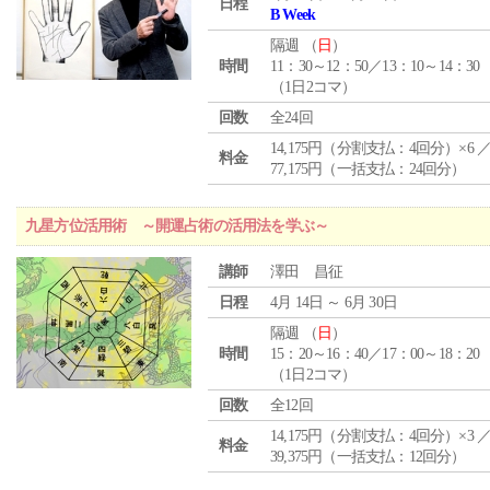
日程
B Week
隔週 （
日
）
時間
11：30～12：50／13：10～14：30
（1日2コマ）
回数
全24回
14,175円（分割支払：4回分）×6 
料金
77,175円（一括支払：24回分）
九星方位活用術 ～開運占術の活用法を学ぶ～
講師
澤田 昌征
日程
4月 14日 ～ 6月 30日
隔週 （
日
）
時間
15：20～16：40／17：00～18：20
（1日2コマ）
回数
全12回
14,175円（分割支払：4回分）×3 
料金
39,375円（一括支払：12回分）