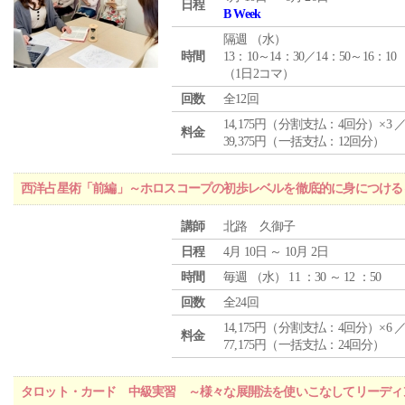
日程
B Week
隔週 （
水
）
時間
13：10～14：30／14：50～16：10
（1日2コマ）
回数
全12回
14,175円（分割支払：4回分）×3 
料金
39,375円（一括支払：12回分）
西洋占星術「前編」～ホロスコープの初歩レベルを徹底的に身につける
講師
北路 久御子
日程
4月 10日 ～ 10月 2日
時間
毎週 （
水
） 11 ：30 ～ 12 ：50
回数
全24回
14,175円（分割支払：4回分）×6 
料金
77,175円（一括支払：24回分）
タロット・カード 中級実習 ～様々な展開法を使いこなしてリーディ