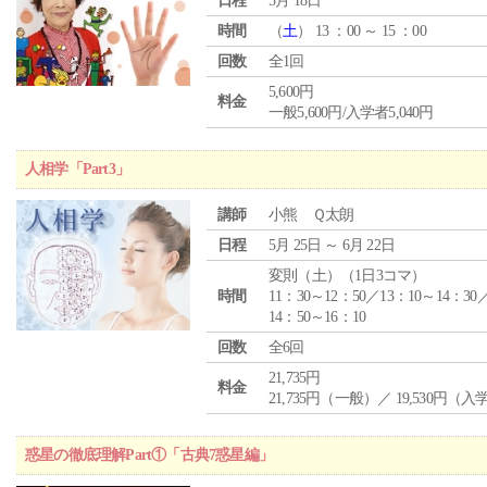
日程
5月 18日
時間
（
土
） 13 ：00 ～ 15 ：00
回数
全1回
5,600円
料金
一般5,600円/入学者5,040円
人相学「Part3」
講師
小熊 Ｑ太朗
日程
5月 25日 ～ 6月 22日
変則（土）（1日3コマ）
時間
11：30～12：50／13：10～14：30
14：50～16：10
回数
全6回
21,735円
料金
21,735円（一般）／ 19,530円（
惑星の徹底理解Part①「古典7惑星編」