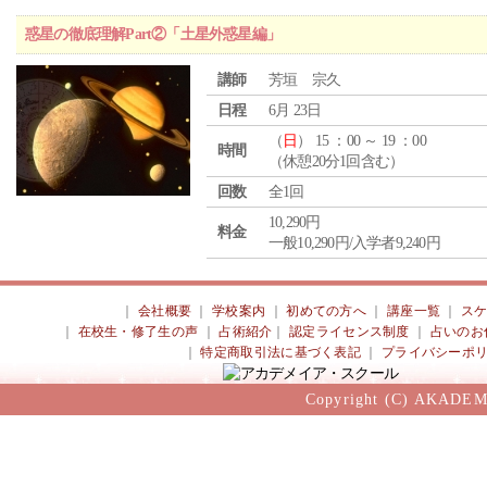
惑星の徹底理解Part②「土星外惑星編」
講師
芳垣 宗久
日程
6月 23日
（
日
） 15 ：00 ～ 19 ：00
時間
（休憩20分1回含む）
回数
全1回
10,290円
料金
一般10,290円/入学者9,240円
｜
会社概要
｜
学校案内
｜
初めての方へ
｜
講座一覧
｜
ス
｜
在校生・修了生の声
｜
占術紹介
｜
認定ライセンス制度
｜
占いのお
｜
特定商取引法に基づく表記
｜
プライバシーポ
Copyright (C) AKADEM