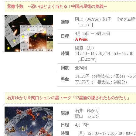
紫微斗数 ～恐いほどよく当たる！中国占星術の奥義～
阿上（あかみ）淑子 【マダム呼
講師
（ココ）】
4月 15日 ～ 9月 30日
日程
A Week
隔週 （
月
）
時間
13：10～14：30／14：50～16：10
（1日2コマ）
回数
全24回
14,175円（分割支払：4回分）×6 
料金
77,175円（一括支払：24回分）
石井ゆかり＆関口シュンの星トーク「12星座の隠されたものがたり」
石井 ゆかり
講師
関口 シュン
日程
4月 15日
時間
（月）15：30～17：30／19：00～2