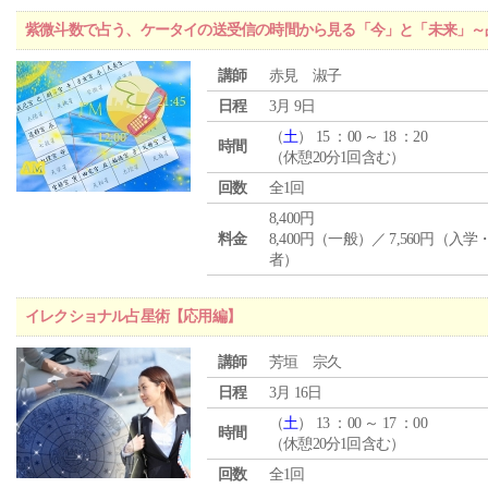
紫微斗数で占う、ケータイの送受信の時間から見る「今」と「未来」～
講師
赤見 淑子
日程
3月 9日
（
土
） 15 ：00 ～ 18 ：20
時間
（休憩20分1回含む）
回数
全1回
8,400円
料金
8,400円（一般）／ 7,560円（入
者）
イレクショナル占星術【応用編】
講師
芳垣 宗久
日程
3月 16日
（
土
） 13 ：00 ～ 17 ：00
時間
（休憩20分1回含む）
回数
全1回