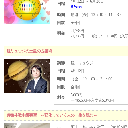
4月 12日 ～ 6月 28日
日程
B Week
時間
隔週 （
金
） 13 ：10 ～ 14 ：30
回数
全6回
21,735円
料金
21,735円（一般）／ 19,530円（
鏡リュウジの土星の占星術
講師
鏡 リュウジ
日程
4月 12日
時間
（
金
） 19 ：00 ～ 21 ：00
回数
全1回
5,600円
料金
一般5,600円/入学者5,040円
紫微斗数中級実習 ～変化していく人の一生を読む～
阿上（あかみ）淑子 【マダム呼