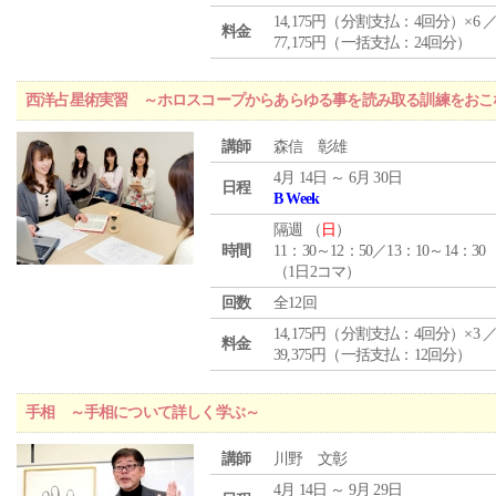
14,175円（分割支払：4回分）×6 
料金
77,175円（一括支払：24回分）
西洋占星術実習 ～ホロスコープからあらゆる事を読み取る訓練をおこ
講師
森信 彰雄
4月 14日 ～ 6月 30日
日程
B Week
隔週 （
日
）
時間
11：30～12：50／13：10～14：30
（1日2コマ）
回数
全12回
14,175円（分割支払：4回分）×3 
料金
39,375円（一括支払：12回分）
手相 ～手相について詳しく学ぶ～
講師
川野 文彰
4月 14日 ～ 9月 29日