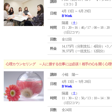
講師
（ココ）】
4月 13日 ～ 6月 29日
日程
B Week
隔週 （
土
）
時間
15：20～16：40／17：00～18：20
（1日2コマ）
回数
全12回
14,175円（分割支払：4回分）×3 
料金
39,375円（一括支払：12回分）
心理カウンセリング ～人に接する仕事には必須！相手の心を開く心理
講師
小槌 陽一
4月 13日 ～ 9月 28日
日程
B Week
隔週 （
土
）
時間
11：30～12：50／13：10～14：30
（1日2コマ）
回数
全24回