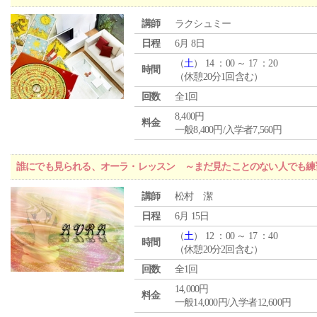
講師
ラクシュミー
日程
6月 8日
（
土
） 14 ：00 ～ 17 ：20
時間
（休憩20分1回含む）
回数
全1回
8,400円
料金
一般8,400円/入学者7,560円
誰にでも見られる、オーラ・レッスン ～まだ見たことのない人でも練
講師
松村 潔
日程
6月 15日
（
土
） 12 ：00 ～ 17 ：40
時間
（休憩20分2回含む）
回数
全1回
14,000円
料金
一般14,000円/入学者12,600円