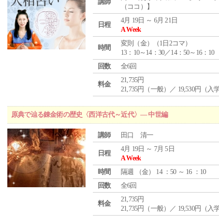
講師
（ココ）】
4月 19日 ～ 6月 21日
日程
A Week
変則（金）（1日2コマ）
時間
13：10～14：30／14：50～16：10
回数
全6回
21,735円
料金
21,735円（一般）／ 19,530円（
原典で辿る錬金術の歴史〈西洋古代～近代〉― 中世編
講師
田口 清一
4月 19日 ～ 7月 5日
日程
A Week
時間
隔週 （
金
） 14 ：50 ～ 16 ：10
回数
全6回
21,735円
料金
21,735円（一般）／ 19,530円（