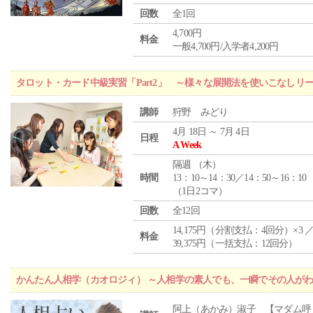
回数
全1回
4,700円
料金
一般4,700円/入学者4,200円
タロット・カード中級実習「Part2」 ～様々な展開法を使いこなしリ
講師
狩野 みどり
4月 18日 ～ 7月 4日
日程
A Week
隔週 （
木
）
時間
13：10～14：30／14：50～16：10
（1日2コマ）
回数
全12回
14,175円（分割支払：4回分）×3 
料金
39,375円（一括支払：12回分）
かんたん人相学（カオロジィ） ～人相学の素人でも、一瞬でその人が
阿上（あかみ）淑子 【マダム呼