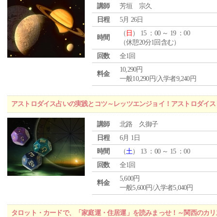
講師
芳垣 宗久
日程
5月 26日
（
日
） 15 ：00 ～ 19 ：00
時間
（休憩20分1回含む）
回数
全1回
10,290円
料金
一般10,290円/入学者9,240円
アストロダイス占いの実践とコツ～レッツエンジョイ！アストロダイス
講師
北路 久御子
日程
6月 1日
時間
（
土
） 13 ：00 ～ 15 ：00
回数
全1回
5,600円
料金
一般5,600円/入学者5,040円
タロット・カードで、「家庭運・住居運」を読みまっせ！～関西のカリ