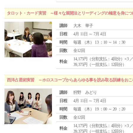
タロット・カード実習 ～様々な展開法とリーディングの極意を身につ
講師
大木 華子
日程
4月 11日 ～ 7月 4日
時間
毎週 （
木
） 13 ：10 ～ 14 ：30
回数
全12回
14,175円（分割支払：4回分）×3 
料金
39,375円（一括支払：12回分）
西洋占星術実習 ～ホロスコープからあらゆる事を読み取る訓練をおこ
講師
狩野 みどり
日程
4月 11日 ～ 7月 4日
時間
毎週 （
木
） 19 ：00 ～ 20 ：20
回数
全12回
14,175円（分割支払：4回分）×3 
料金
39,375円（一括支払：12回分）