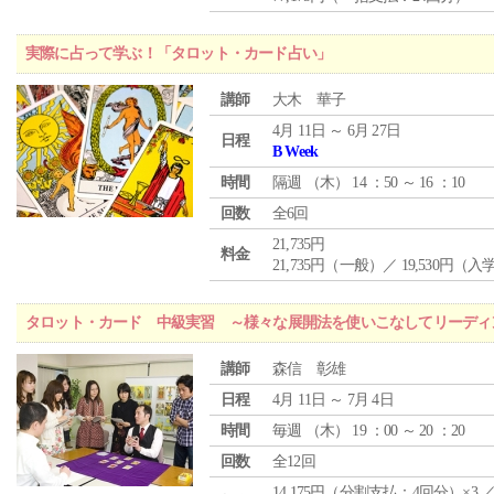
実際に占って学ぶ！「タロット・カード占い」
講師
大木 華子
4月 11日 ～ 6月 27日
日程
B Week
時間
隔週 （
木
） 14 ：50 ～ 16 ：10
回数
全6回
21,735円
料金
21,735円（一般）／ 19,530円（
タロット・カード 中級実習 ～様々な展開法を使いこなしてリーディ
講師
森信 彰雄
日程
4月 11日 ～ 7月 4日
時間
毎週 （
木
） 19 ：00 ～ 20 ：20
回数
全12回
14,175円（分割支払：4回分）×3 