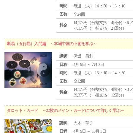
時間
毎週 （
火
） 14 ：50 ～ 16 ：10
回数
全24回
14,175円（分割支払：4回分）×6 
料金
77,175円（一括支払：24回分）
断易（五行易）入門編 ～本場中国の卜術を学ぶ～
講師
保坂 昌利
日程
4月 9日 ～ 7月 2日
時間
毎週 （
火
） 13 ：10 ～ 14 ：30
回数
全12回
14,175円（分割支払：4回分）×3 
料金
39,375円（一括支払：12回分）
タロット・カード ～22枚のメイン・カードについて詳しく学ぶ～
講師
大木 華子
日程
4月 9日 ～ 10月 1日