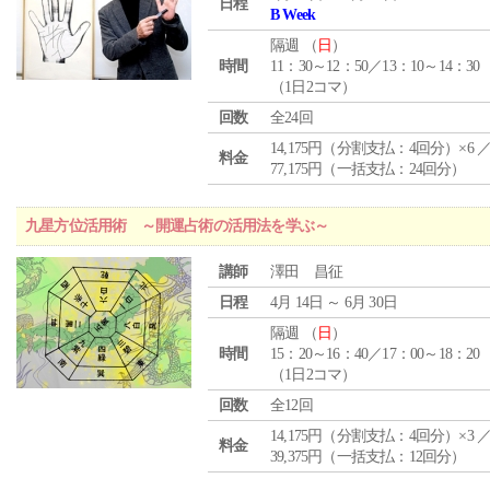
日程
B Week
隔週 （
日
）
時間
11：30～12：50／13：10～14：30
（1日2コマ）
回数
全24回
14,175円（分割支払：4回分）×6 
料金
77,175円（一括支払：24回分）
九星方位活用術 ～開運占術の活用法を学ぶ～
講師
澤田 昌征
日程
4月 14日 ～ 6月 30日
隔週 （
日
）
時間
15：20～16：40／17：00～18：20
（1日2コマ）
回数
全12回
14,175円（分割支払：4回分）×3 
料金
39,375円（一括支払：12回分）