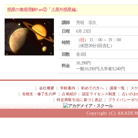
惑星の徹底理解Part②「土星外惑星編」
講師
芳垣 宗久
日程
6月 23日
（
日
） 15 ：00 ～ 19 ：00
時間
（休憩20分1回含む）
回数
全1回
10,290円
料金
一般10,290円/入学者9,240円
｜
会社概要
｜
学校案内
｜
初めての方へ
｜
講座一覧
｜
ス
｜
在校生・修了生の声
｜
占術紹介
｜
認定ライセンス制度
｜
占いのお
｜
特定商取引法に基づく表記
｜
プライバシーポ
Copyright (C) AKADEM