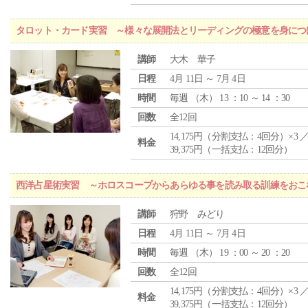
タロット・カード実習 ～様々な展開法とリーディングの極意を身につ
講師
大木 華子
日程
4月 11日 ～ 7月 4日
時間
毎週 （
木
） 13 ：10 ～ 14 ：30
回数
全12回
14,175円（分割支払：4回分）×3 
料金
39,375円（一括支払：12回分）
西洋占星術実習 ～ホロスコープからあらゆる事を読み取る訓練をおこ
講師
狩野 みどり
日程
4月 11日 ～ 7月 4日
時間
毎週 （
木
） 19 ：00 ～ 20 ：20
回数
全12回
14,175円（分割支払：4回分）×3 
料金
39,375円（一括支払：12回分）