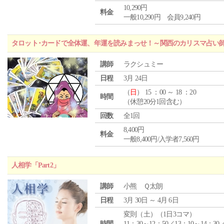
10,290円
料金
一般10,290円 会員9,240円
タロット･カードで全体運、年運を読みまっせ！～関西のカリスマ占い
講師
ラクシュミー
日程
3月 24日
（
日
） 15 ：00 ～ 18 ：20
時間
（休憩20分1回含む）
回数
全1回
8,400円
料金
一般8,400円/入学者7,560円
人相学「Part2」
講師
小熊 Ｑ太朗
日程
3月 30日 ～ 4月 6日
変則（土）（1日3コマ）
時間
11：30～12：50／13：10～14：30