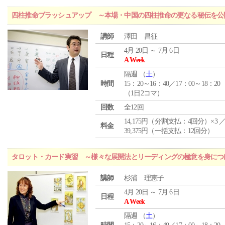
四柱推命ブラッシュアップ ～本場・中国の四柱推命の更なる秘伝を公
講師
澤田 昌征
4月 20日 ～ 7月 6日
日程
A Week
隔週 （
土
）
時間
15：20～16：40／17：00～18：20
（1日2コマ）
回数
全12回
14,175円（分割支払：4回分）×3 
料金
39,375円（一括支払：12回分）
タロット・カード実習 ～様々な展開法とリーディングの極意を身につ
講師
杉浦 理恵子
4月 20日 ～ 7月 6日
日程
A Week
隔週 （
土
）