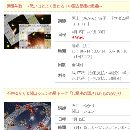
紫微斗数 ～恐いほどよく当たる！中国占星術の奥義～
阿上（あかみ）淑子 【マダム呼
講師
（ココ）】
4月 15日 ～ 9月 30日
日程
A Week
隔週 （
月
）
時間
13：10～14：30／14：50～16：10
（1日2コマ）
回数
全24回
14,175円（分割支払：4回分）×6 
料金
77,175円（一括支払：24回分）
石井ゆかり＆関口シュンの星トーク「12星座の隠されたものがたり」
石井 ゆかり
講師
関口 シュン
日程
4月 15日
時間
（月）15：30～17：30／19：00～2