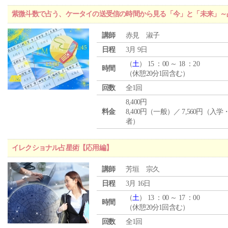
紫微斗数で占う、ケータイの送受信の時間から見る「今」と「未来」～
講師
赤見 淑子
日程
3月 9日
（
土
） 15 ：00 ～ 18 ：20
時間
（休憩20分1回含む）
回数
全1回
8,400円
料金
8,400円（一般）／ 7,560円（入
者）
イレクショナル占星術【応用編】
講師
芳垣 宗久
日程
3月 16日
（
土
） 13 ：00 ～ 17 ：00
時間
（休憩20分1回含む）
回数
全1回