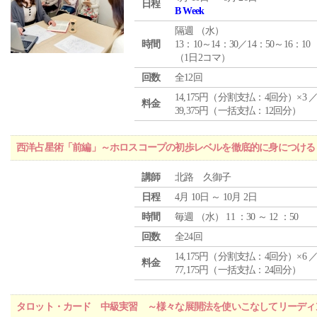
日程
B Week
隔週 （
水
）
時間
13：10～14：30／14：50～16：10
（1日2コマ）
回数
全12回
14,175円（分割支払：4回分）×3 
料金
39,375円（一括支払：12回分）
西洋占星術「前編」～ホロスコープの初歩レベルを徹底的に身につける
講師
北路 久御子
日程
4月 10日 ～ 10月 2日
時間
毎週 （
水
） 11 ：30 ～ 12 ：50
回数
全24回
14,175円（分割支払：4回分）×6 
料金
77,175円（一括支払：24回分）
タロット・カード 中級実習 ～様々な展開法を使いこなしてリーディ