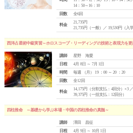
14：50～16：10
回数
全6回
21,735円
料金
21,735円（一般）／ 19,530円（
西洋占星術中級実習～ホロスコープ・リーディングの技術と表現力を更
講師
星野 海愛
日程
4月 8日 ～ 7月 1日
時間
毎週 （
月
） 19 ：00 ～ 20 ：20
回数
全12回
14,175円（分割支払：4回分）×3 
料金
39,375円（一括支払：12回分）
四柱推命 ～基礎から学ぶ本場・中国の四柱推命の真髄～
講師
澤田 昌征
日程
4月 9日 ～ 10月 1日