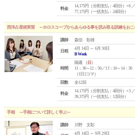
14,175円（分割支払：4回分）×6 
料金
77,175円（一括支払：24回分）
西洋占星術実習 ～ホロスコープからあらゆる事を読み取る訓練をおこ
講師
森信 彰雄
4月 14日 ～ 6月 30日
日程
B Week
隔週 （
日
）
時間
11：30～12：50／13：10～14：30
（1日2コマ）
回数
全12回
14,175円（分割支払：4回分）×3 
料金
39,375円（一括支払：12回分）
手相 ～手相について詳しく学ぶ～
講師
川野 文彰
4月 14日 ～ 9月 29日