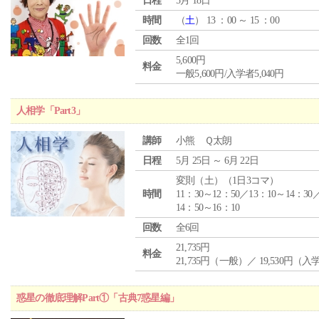
日程
5月 18日
時間
（
土
） 13 ：00 ～ 15 ：00
回数
全1回
5,600円
料金
一般5,600円/入学者5,040円
人相学「Part3」
講師
小熊 Ｑ太朗
日程
5月 25日 ～ 6月 22日
変則（土）（1日3コマ）
時間
11：30～12：50／13：10～14：30
14：50～16：10
回数
全6回
21,735円
料金
21,735円（一般）／ 19,530円（
惑星の徹底理解Part①「古典7惑星編」