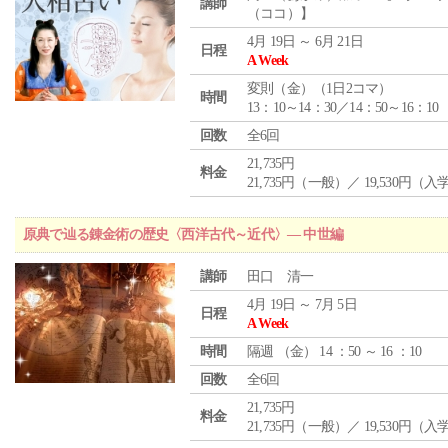
講師
（ココ）】
4月 19日 ～ 6月 21日
日程
A Week
変則（金）（1日2コマ）
時間
13：10～14：30／14：50～16：10
回数
全6回
21,735円
料金
21,735円（一般）／ 19,530円（
原典で辿る錬金術の歴史〈西洋古代～近代〉― 中世編
講師
田口 清一
4月 19日 ～ 7月 5日
日程
A Week
時間
隔週 （
金
） 14 ：50 ～ 16 ：10
回数
全6回
21,735円
料金
21,735円（一般）／ 19,530円（