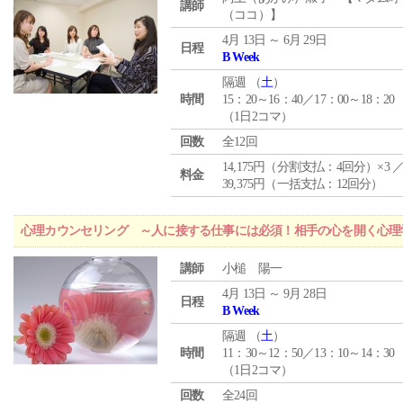
講師
（ココ）】
4月 13日 ～ 6月 29日
日程
B Week
隔週 （
土
）
時間
15：20～16：40／17：00～18：20
（1日2コマ）
回数
全12回
14,175円（分割支払：4回分）×3 
料金
39,375円（一括支払：12回分）
心理カウンセリング ～人に接する仕事には必須！相手の心を開く心理
講師
小槌 陽一
4月 13日 ～ 9月 28日
日程
B Week
隔週 （
土
）
時間
11：30～12：50／13：10～14：30
（1日2コマ）
回数
全24回