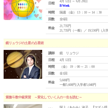
4月 12日 ～ 6月 28日
日程
B Week
時間
隔週 （
金
） 13 ：10 ～ 14 ：30
回数
全6回
21,735円
料金
21,735円（一般）／ 19,530円（
鏡リュウジの土星の占星術
講師
鏡 リュウジ
日程
4月 12日
時間
（
金
） 19 ：00 ～ 21 ：00
回数
全1回
5,600円
料金
一般5,600円/入学者5,040円
紫微斗数中級実習 ～変化していく人の一生を読む～
阿上（あかみ）淑子 【マダム呼