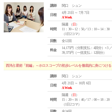
講師
関口 シュン
4月 21日 ～ 7月 7日
日程
A Week
隔週 （
日
）
時間
11：30～12：50／13：10～14：30
（1日2コマ）
回数
全12回
14,175円（分割支払：4回分）×3 
料金
39,375円（一括支払：12回分）
西洋占星術「前編」～ホロスコープの初歩レベルを徹底的に身につける
講師
関口 シュン
4月 21日 ～ 10月 6日
日程
A Week
隔週 （
日
）
時間
15：20～16：40／17：00～18：20
（1日2コマ）
回数
全24回