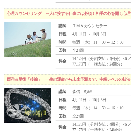
心理カウンセリング ～人に接する仕事には必須！相手の心を開く心理
講師
ＴＭＡカウンセラー
日程
4月 11日 ～ 10月 3日
時間
毎週 （
木
） 11 ：30 ～ 12 ：50
回数
全24回
14,175円（分割支払：4回分）×6 
料金
77,175円（一括支払：24回分）
西洋占星術「後編」 一生の運命から未来予測まで、中級レベルの技法
講師
森信 彰雄
日程
4月 11日 ～ 10月 3日
時間
毎週 （
木
） 14 ：50 ～ 16 ：10
回数
全24回
14,175円（分割支払：4回分）×6 
料金
77,175円（一括支払：24回分）