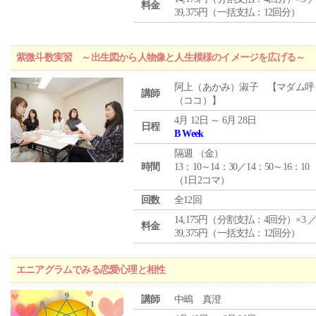
料金
39,375円（一括支払：12回分）
紫微斗数実習 ～出生図から人物像と人生模様のイメージを広げる～
阿上（あかみ）淑子 【マダム呼
講師
（ココ）】
4月 12日 ～ 6月 28日
日程
B Week
隔週 （
金
）
時間
13：10～14：30／14：50～16：10
（1日2コマ）
回数
全12回
14,175円（分割支払：4回分）×3 
料金
39,375円（一括支払：12回分）
エニアグラムでみる恋愛心理と相性
講師
中嶋 真澄