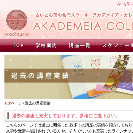
占いを学
TOPページ
>
過去の講座実績
過去の講座も充実しております。参考にご覧下さい。
こちらのページでは過去に開催した 数多くの講座の実績を紹介しており
入学や受講を検討されている方や、そうでない方も充実したラインナッ