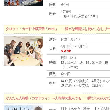
回数
全1回
4,700円
料金
一般4,700円/入学者4,200円
タロット・カード中級実習「Part2」 ～様々な展開法を使いこなしリ
講師
狩野 みどり
4月 18日 ～ 7月 4日
日程
A Week
隔週 （
木
）
時間
13：10～14：30／14：50～16：10
（1日2コマ）
回数
全12回
14,175円（分割支払：4回分）×3 
料金
39,375円（一括支払：12回分）
かんたん人相学（カオロジィ） ～人相学の素人でも、一瞬でその人が
阿上（あかみ）淑子 【マダム呼