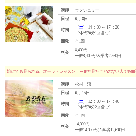
講師
ラクシュミー
日程
6月 8日
（
土
） 14 ：00 ～ 17 ：20
時間
（休憩20分1回含む）
回数
全1回
8,400円
料金
一般8,400円/入学者7,560円
誰にでも見られる、オーラ・レッスン ～まだ見たことのない人でも練
講師
松村 潔
日程
6月 15日
（
土
） 12 ：00 ～ 17 ：40
時間
（休憩20分2回含む）
回数
全1回
14,000円
料金
一般14,000円/入学者12,600円