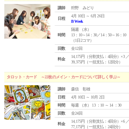
講師
狩野 みどり
4月 10日 ～ 6月 26日
日程
B Week
隔週 （
水
）
時間
13：10～14：30／14：50～16：10
（1日2コマ）
回数
全12回
14,175円（分割支払：4回分）×3 
料金
39,375円（一括支払：12回分）
タロット・カード ～22枚のメイン・カードについて詳しく学ぶ～
講師
森信 彰雄
日程
4月 10日 ～ 10月 2日
時間
毎週 （
水
） 13 ：10 ～ 14 ：30
回数
全24回
14,175円（分割支払：4回分）×6 
料金
77,175円（一括支払：24回分）