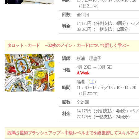
時間
15：20～16：40／17：00～18：20
（1日2コマ）
回数
全12回
14,175円（分割支払：4回分）×3 
料金
39,375円（一括支払：12回分）
タロット・カード ～22枚のメイン・カードについて詳しく学ぶ～
講師
杉浦 理恵子
4月 20日 ～ 10月 5日
日程
A Week
隔週 （
土
）
時間
11：30～12：50／13：10～14：30
（1日2コマ）
回数
全24回
14,175円（分割支払：4回分）×6 
料金
77,175円（一括支払：24回分）
西洋占星術ブラッシュアップ～中級レベルまでを総復習してスキルアッ