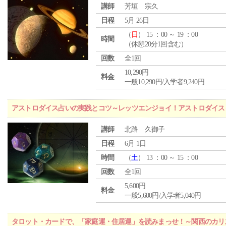
講師
芳垣 宗久
日程
5月 26日
（
日
） 15 ：00 ～ 19 ：00
時間
（休憩20分1回含む）
回数
全1回
10,290円
料金
一般10,290円/入学者9,240円
アストロダイス占いの実践とコツ～レッツエンジョイ！アストロダイス
講師
北路 久御子
日程
6月 1日
時間
（
土
） 13 ：00 ～ 15 ：00
回数
全1回
5,600円
料金
一般5,600円/入学者5,040円
タロット・カードで、「家庭運・住居運」を読みまっせ！～関西のカリ