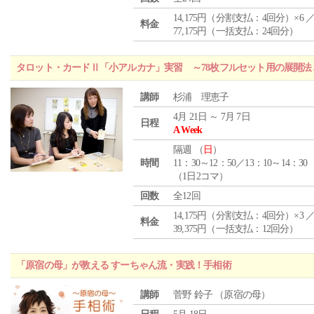
14,175円（分割支払：4回分）×6 
料金
77,175円（一括支払：24回分）
タロット・カードⅡ「小アルカナ」実習 ～78枚フルセット用の展開
講師
杉浦 理恵子
4月 21日 ～ 7月 7日
日程
A Week
隔週 （
日
）
時間
11：30～12：50／13：10～14：30
（1日2コマ）
回数
全12回
14,175円（分割支払：4回分）×3 
料金
39,375円（一括支払：12回分）
「原宿の母」が教える すーちゃん流・実践！手相術
講師
菅野 鈴子 （原宿の母）