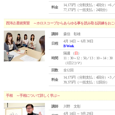
14,175円（分割支払：4回分）×6 
料金
77,175円（一括支払：24回分）
西洋占星術実習 ～ホロスコープからあらゆる事を読み取る訓練をおこ
講師
森信 彰雄
4月 14日 ～ 6月 30日
日程
B Week
隔週 （
日
）
時間
11：30～12：50／13：10～14：30
（1日2コマ）
回数
全12回
14,175円（分割支払：4回分）×3 
料金
39,375円（一括支払：12回分）
手相 ～手相について詳しく学ぶ～
講師
川野 文彰
4月 14日 ～ 9月 29日