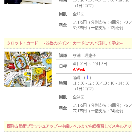
時間
15：20～16：40／17：00～18：20
（1日2コマ）
回数
全12回
14,175円（分割支払：4回分）×3 
料金
39,375円（一括支払：12回分）
タロット・カード ～22枚のメイン・カードについて詳しく学ぶ～
講師
杉浦 理恵子
4月 20日 ～ 10月 5日
日程
A Week
隔週 （
土
）
時間
11：30～12：50／13：10～14：30
（1日2コマ）
回数
全24回
14,175円（分割支払：4回分）×6 
料金
77,175円（一括支払：24回分）
西洋占星術ブラッシュアップ～中級レベルまでを総復習してスキルアッ