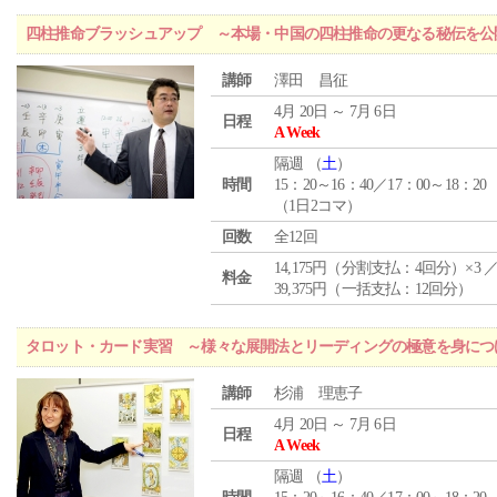
四柱推命ブラッシュアップ ～本場・中国の四柱推命の更なる秘伝を公
講師
澤田 昌征
4月 20日 ～ 7月 6日
日程
A Week
隔週 （
土
）
時間
15：20～16：40／17：00～18：20
（1日2コマ）
回数
全12回
14,175円（分割支払：4回分）×3 
料金
39,375円（一括支払：12回分）
タロット・カード実習 ～様々な展開法とリーディングの極意を身につ
講師
杉浦 理恵子
4月 20日 ～ 7月 6日
日程
A Week
隔週 （
土
）