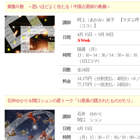
紫微斗数 ～恐いほどよく当たる！中国占星術の奥義～
阿上（あかみ）淑子 【マダム呼
講師
（ココ）】
4月 15日 ～ 9月 30日
日程
A Week
隔週 （
月
）
時間
13：10～14：30／14：50～16：10
（1日2コマ）
回数
全24回
14,175円（分割支払：4回分）×6 
料金
77,175円（一括支払：24回分）
石井ゆかり＆関口シュンの星トーク「12星座の隠されたものがたり」
石井 ゆかり
講師
関口 シュン
日程
4月 15日
時間
（月）15：30～17：30／19：00～2