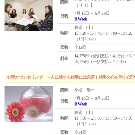
講師
（ココ）】
4月 13日 ～ 6月 29日
日程
B Week
隔週 （
土
）
時間
15：20～16：40／17：00～18：20
（1日2コマ）
回数
全12回
14,175円（分割支払：4回分）×3 
料金
39,375円（一括支払：12回分）
心理カウンセリング ～人に接する仕事には必須！相手の心を開く心理
講師
小槌 陽一
4月 13日 ～ 9月 28日
日程
B Week
隔週 （
土
）
時間
11：30～12：50／13：10～14：30
（1日2コマ）
回数
全24回