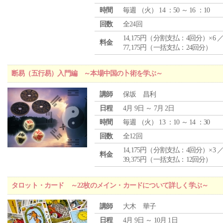
時間
毎週 （
火
） 14 ：50 ～ 16 ：10
回数
全24回
14,175円（分割支払：4回分）×6 
料金
77,175円（一括支払：24回分）
断易（五行易）入門編 ～本場中国の卜術を学ぶ～
講師
保坂 昌利
日程
4月 9日 ～ 7月 2日
時間
毎週 （
火
） 13 ：10 ～ 14 ：30
回数
全12回
14,175円（分割支払：4回分）×3 
料金
39,375円（一括支払：12回分）
タロット・カード ～22枚のメイン・カードについて詳しく学ぶ～
講師
大木 華子
日程
4月 9日 ～ 10月 1日