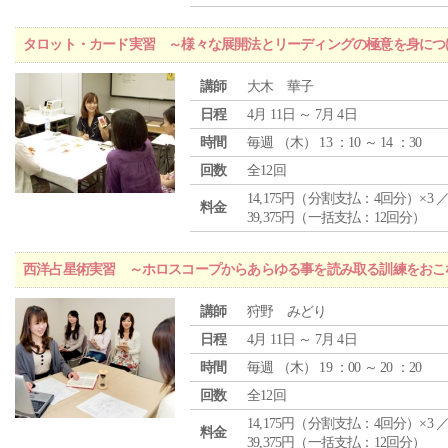
タロット・カード実習 ～様々な展開法とリーディングの極意を身につ
講師
大木 華子
日程
4月 11日 ～ 7月 4日
時間
毎週 （
木
） 13 ：10 ～ 14 ：30
回数
全12回
14,175円（分割支払：4回分）×3 
料金
39,375円（一括支払：12回分）
西洋占星術実習 ～ホロスコープからあらゆる事を読み取る訓練をおこ
講師
狩野 みどり
日程
4月 11日 ～ 7月 4日
時間
毎週 （
木
） 19 ：00 ～ 20 ：20
回数
全12回
14,175円（分割支払：4回分）×3 
料金
39,375円（一括支払：12回分）