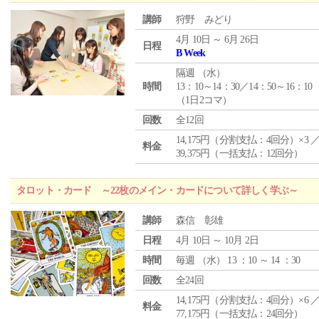
講師
狩野 みどり
4月 10日 ～ 6月 26日
日程
B Week
隔週 （
水
）
時間
13：10～14：30／14：50～16：10
（1日2コマ）
回数
全12回
14,175円（分割支払：4回分）×3 
料金
39,375円（一括支払：12回分）
タロット・カード ～22枚のメイン・カードについて詳しく学ぶ～
講師
森信 彰雄
日程
4月 10日 ～ 10月 2日
時間
毎週 （
水
） 13 ：10 ～ 14 ：30
回数
全24回
14,175円（分割支払：4回分）×6 
料金
77,175円（一括支払：24回分）