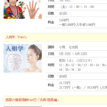
日程
5月 18日
時間
（
土
） 13 ：00 ～ 15 ：00
回数
全1回
5,600円
料金
一般5,600円/入学者5,040円
人相学「Part3」
講師
小熊 Ｑ太朗
日程
5月 25日 ～ 6月 22日
変則（土）（1日3コマ）
時間
11：30～12：50／13：10～14：30
14：50～16：10
回数
全6回
21,735円
料金
21,735円（一般）／ 19,530円（
惑星の徹底理解Part①「古典7惑星編」