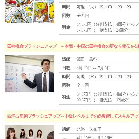
時間
毎週 （
火
） 19 ：00 ～ 20 ：20
回数
全24回
14,175円（分割支払：4回分）×6 
料金
77,175円（一括支払：24回分）
四柱推命ブラッシュアップ ～本場・中国の四柱推命の更なる秘伝を公
講師
澤田 昌征
日程
4月 10日 ～ 7月 3日
時間
毎週 （
水
） 19 ：00 ～ 20 ：20
回数
全12回
14,175円（分割支払：4回分）×3 
料金
39,375円（一括支払：12回分）
西洋占星術ブラッシュアップ～中級レベルまでを総復習してスキルアッ
講師
北路 久御子
4月 10日 ～ 6月 26日