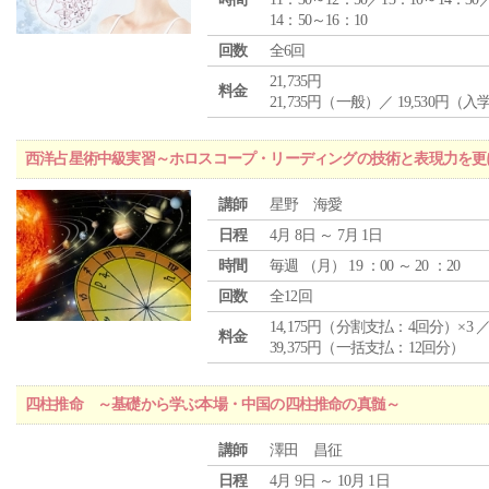
14：50～16：10
回数
全6回
21,735円
料金
21,735円（一般）／ 19,530円（
西洋占星術中級実習～ホロスコープ・リーディングの技術と表現力を更
講師
星野 海愛
日程
4月 8日 ～ 7月 1日
時間
毎週 （
月
） 19 ：00 ～ 20 ：20
回数
全12回
14,175円（分割支払：4回分）×3 
料金
39,375円（一括支払：12回分）
四柱推命 ～基礎から学ぶ本場・中国の四柱推命の真髄～
講師
澤田 昌征
日程
4月 9日 ～ 10月 1日