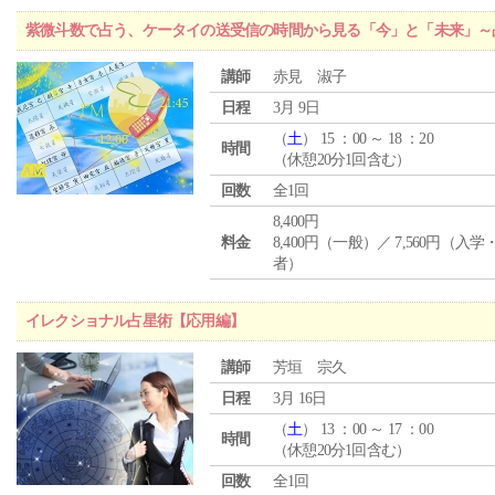
紫微斗数で占う、ケータイの送受信の時間から見る「今」と「未来」～
講師
赤見 淑子
日程
3月 9日
（
土
） 15 ：00 ～ 18 ：20
時間
（休憩20分1回含む）
回数
全1回
8,400円
料金
8,400円（一般）／ 7,560円（入
者）
イレクショナル占星術【応用編】
講師
芳垣 宗久
日程
3月 16日
（
土
） 13 ：00 ～ 17 ：00
時間
（休憩20分1回含む）
回数
全1回