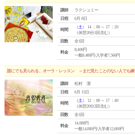
講師
ラクシュミー
日程
6月 8日
（
土
） 14 ：00 ～ 17 ：20
時間
（休憩20分1回含む）
回数
全1回
8,400円
料金
一般8,400円/入学者7,560円
誰にでも見られる、オーラ・レッスン ～まだ見たことのない人でも練
講師
松村 潔
日程
6月 15日
（
土
） 12 ：00 ～ 17 ：40
時間
（休憩20分2回含む）
回数
全1回
14,000円
料金
一般14,000円/入学者12,600円