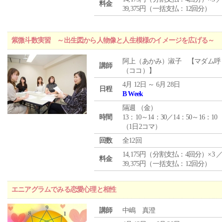
料金
39,375円（一括支払：12回分）
紫微斗数実習 ～出生図から人物像と人生模様のイメージを広げる～
阿上（あかみ）淑子 【マダム呼
講師
（ココ）】
4月 12日 ～ 6月 28日
日程
B Week
隔週 （
金
）
時間
13：10～14：30／14：50～16：10
（1日2コマ）
回数
全12回
14,175円（分割支払：4回分）×3 
料金
39,375円（一括支払：12回分）
エニアグラムでみる恋愛心理と相性
講師
中嶋 真澄