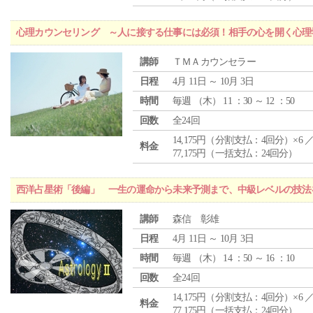
心理カウンセリング ～人に接する仕事には必須！相手の心を開く心理
講師
ＴＭＡカウンセラー
日程
4月 11日 ～ 10月 3日
時間
毎週 （
木
） 11 ：30 ～ 12 ：50
回数
全24回
14,175円（分割支払：4回分）×6 
料金
77,175円（一括支払：24回分）
西洋占星術「後編」 一生の運命から未来予測まで、中級レベルの技法
講師
森信 彰雄
日程
4月 11日 ～ 10月 3日
時間
毎週 （
木
） 14 ：50 ～ 16 ：10
回数
全24回
14,175円（分割支払：4回分）×6 
料金
77,175円（一括支払：24回分）