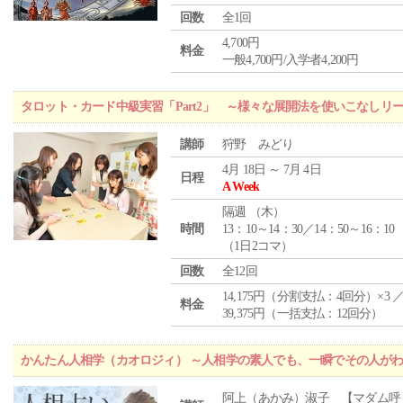
回数
全1回
4,700円
料金
一般4,700円/入学者4,200円
タロット・カード中級実習「Part2」 ～様々な展開法を使いこなしリ
講師
狩野 みどり
4月 18日 ～ 7月 4日
日程
A Week
隔週 （
木
）
時間
13：10～14：30／14：50～16：10
（1日2コマ）
回数
全12回
14,175円（分割支払：4回分）×3 
料金
39,375円（一括支払：12回分）
かんたん人相学（カオロジィ） ～人相学の素人でも、一瞬でその人が
阿上（あかみ）淑子 【マダム呼