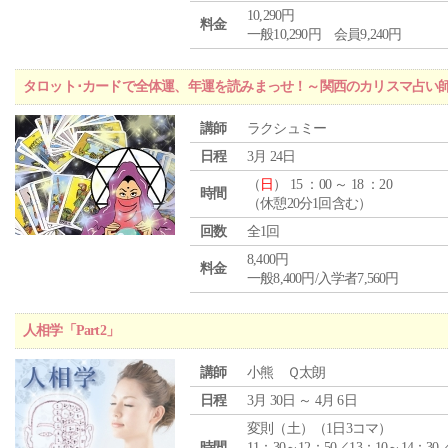
10,290円
料金
一般10,290円 会員9,240円
タロット･カードで全体運、年運を読みまっせ！～関西のカリスマ占い
講師
ラクシュミー
日程
3月 24日
（
日
） 15 ：00 ～ 18 ：20
時間
（休憩20分1回含む）
回数
全1回
8,400円
料金
一般8,400円/入学者7,560円
人相学「Part2」
講師
小熊 Ｑ太朗
日程
3月 30日 ～ 4月 6日
変則（土）（1日3コマ）
時間
11：30～12：50／13：10～14：30