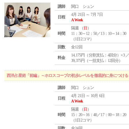
講師
関口 シュン
4月 21日 ～ 7月 7日
日程
A Week
隔週 （
日
）
時間
11：30～12：50／13：10～14：30
（1日2コマ）
回数
全12回
14,175円（分割支払：4回分）×3 
料金
39,375円（一括支払：12回分）
西洋占星術「前編」～ホロスコープの初歩レベルを徹底的に身につける
講師
関口 シュン
4月 21日 ～ 10月 6日
日程
A Week
隔週 （
日
）
時間
15：20～16：40／17：00～18：20
（1日2コマ）
回数
全24回