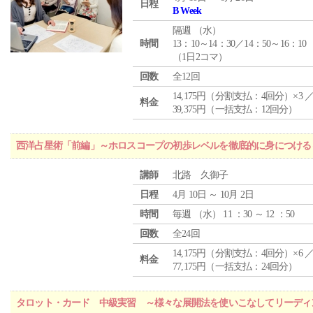
日程
B Week
隔週 （
水
）
時間
13：10～14：30／14：50～16：10
（1日2コマ）
回数
全12回
14,175円（分割支払：4回分）×3 
料金
39,375円（一括支払：12回分）
西洋占星術「前編」～ホロスコープの初歩レベルを徹底的に身につける
講師
北路 久御子
日程
4月 10日 ～ 10月 2日
時間
毎週 （
水
） 11 ：30 ～ 12 ：50
回数
全24回
14,175円（分割支払：4回分）×6 
料金
77,175円（一括支払：24回分）
タロット・カード 中級実習 ～様々な展開法を使いこなしてリーディ