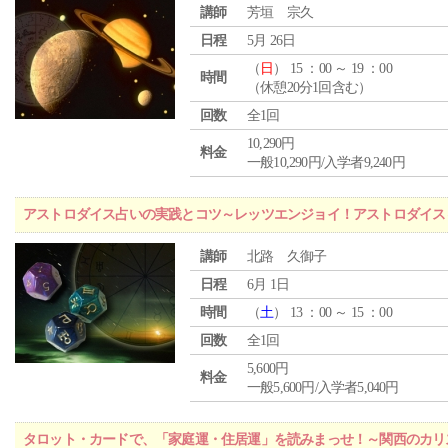
講師
芳垣 宗久
日程
5月 26日
（
日
） 15 ：00 ～ 19 ：00
時間
（休憩20分1回含む）
回数
全1回
10,290円
料金
一般10,290円/入学者9,240円
アストロダイス占いの実践とコツ～レッツエンジョイ！アストロダイス
講師
北路 久御子
日程
6月 1日
時間
（
土
） 13 ：00 ～ 15 ：00
回数
全1回
5,600円
料金
一般5,600円/入学者5,040円
タロット・カードで、「家庭運・住居運」を読みまっせ！～関西のカリ