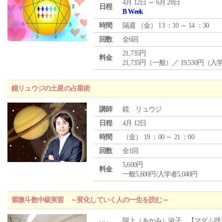
4月 12日 ～ 6月 28日
日程
B Week
時間
隔週 （
金
） 13 ：10 ～ 14 ：30
回数
全6回
21,735円
料金
21,735円（一般）／ 19,530円（
鏡リュウジの土星の占星術
講師
鏡 リュウジ
日程
4月 12日
時間
（
金
） 19 ：00 ～ 21 ：00
回数
全1回
5,600円
料金
一般5,600円/入学者5,040円
紫微斗数中級実習 ～変化していく人の一生を読む～
阿上（あかみ）淑子 【マダム呼