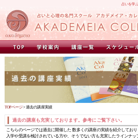
占いを学
TOPページ
>
過去の講座実績
過去の講座も充実しております。参考にご覧下さい。
こちらのページでは過去に開催した 数多くの講座の実績を紹介しており
入学や受講を検討されている方や、そうでない方も充実したラインナッ