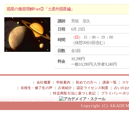
惑星の徹底理解Part②「土星外惑星編」
講師
芳垣 宗久
日程
6月 23日
（
日
） 15 ：00 ～ 19 ：00
時間
（休憩20分1回含む）
回数
全1回
10,290円
料金
一般10,290円/入学者9,240円
｜
会社概要
｜
学校案内
｜
初めての方へ
｜
講座一覧
｜
ス
｜
在校生・修了生の声
｜
占術紹介
｜
認定ライセンス制度
｜
占いのお
｜
特定商取引法に基づく表記
｜
プライバシーポ
Copyright (C) AKADEM