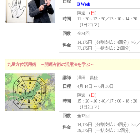
日程
B Week
隔週 （
日
）
時間
11：30～12：50／13：10～14：30
（1日2コマ）
回数
全24回
14,175円（分割支払：4回分）×6 
料金
77,175円（一括支払：24回分）
九星方位活用術 ～開運占術の活用法を学ぶ～
講師
澤田 昌征
日程
4月 14日 ～ 6月 30日
隔週 （
日
）
時間
15：20～16：40／17：00～18：20
（1日2コマ）
回数
全12回
14,175円（分割支払：4回分）×3 
料金
39,375円（一括支払：12回分）