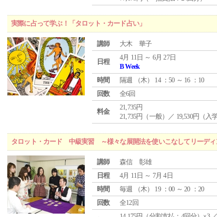
実際に占って学ぶ！「タロット・カード占い」
講師
大木 華子
4月 11日 ～ 6月 27日
日程
B Week
時間
隔週 （
木
） 14 ：50 ～ 16 ：10
回数
全6回
21,735円
料金
21,735円（一般）／ 19,530円（
タロット・カード 中級実習 ～様々な展開法を使いこなしてリーディ
講師
森信 彰雄
日程
4月 11日 ～ 7月 4日
時間
毎週 （
木
） 19 ：00 ～ 20 ：20
回数
全12回
14,175円（分割支払：4回分）×3 