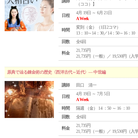
講師
（ココ）】
4月 19日 ～ 6月 21日
日程
A Week
変則（金）（1日2コマ）
時間
13：10～14：30／14：50～16：10
回数
全6回
21,735円
料金
21,735円（一般）／ 19,530円（
原典で辿る錬金術の歴史〈西洋古代～近代〉― 中世編
講師
田口 清一
4月 19日 ～ 7月 5日
日程
A Week
時間
隔週 （
金
） 14 ：50 ～ 16 ：10
回数
全6回
21,735円
料金
21,735円（一般）／ 19,530円（