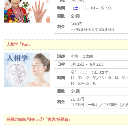
日程
5月 18日
時間
（
土
） 13 ：00 ～ 15 ：00
回数
全1回
5,600円
料金
一般5,600円/入学者5,040円
人相学「Part3」
講師
小熊 Ｑ太朗
日程
5月 25日 ～ 6月 22日
変則（土）（1日3コマ）
時間
11：30～12：50／13：10～14：30
14：50～16：10
回数
全6回
21,735円
料金
21,735円（一般）／ 19,530円（
惑星の徹底理解Part①「古典7惑星編」