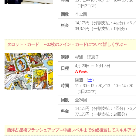
時間
15：20～16：40／17：00～18：20
（1日2コマ）
回数
全12回
14,175円（分割支払：4回分）×3 
料金
39,375円（一括支払：12回分）
タロット・カード ～22枚のメイン・カードについて詳しく学ぶ～
講師
杉浦 理恵子
4月 20日 ～ 10月 5日
日程
A Week
隔週 （
土
）
時間
11：30～12：50／13：10～14：30
（1日2コマ）
回数
全24回
14,175円（分割支払：4回分）×6 
料金
77,175円（一括支払：24回分）
西洋占星術ブラッシュアップ～中級レベルまでを総復習してスキルアッ