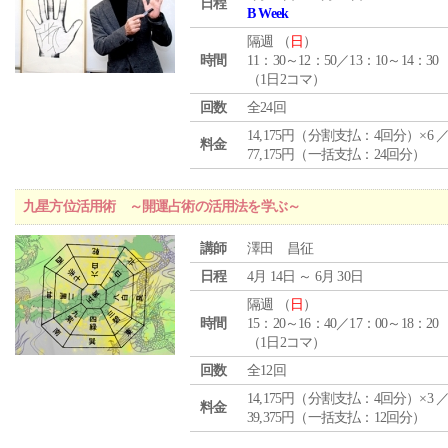
日程
B Week
隔週 （
日
）
時間
11：30～12：50／13：10～14：30
（1日2コマ）
回数
全24回
14,175円（分割支払：4回分）×6 
料金
77,175円（一括支払：24回分）
九星方位活用術 ～開運占術の活用法を学ぶ～
講師
澤田 昌征
日程
4月 14日 ～ 6月 30日
隔週 （
日
）
時間
15：20～16：40／17：00～18：20
（1日2コマ）
回数
全12回
14,175円（分割支払：4回分）×3 
料金
39,375円（一括支払：12回分）