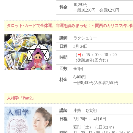
10,290円
料金
一般10,290円 会員9,240円
タロット･カードで全体運、年運を読みまっせ！～関西のカリスマ占い
講師
ラクシュミー
日程
3月 24日
（
日
） 15 ：00 ～ 18 ：20
時間
（休憩20分1回含む）
回数
全1回
8,400円
料金
一般8,400円/入学者7,560円
人相学「Part2」
講師
小熊 Ｑ太朗
日程
3月 30日 ～ 4月 6日
変則（土）（1日3コマ）
時間
11：30～12：50／13：10～14：30