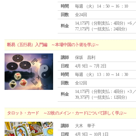
時間
毎週 （
火
） 14 ：50 ～ 16 ：10
回数
全24回
14,175円（分割支払：4回分）×6 
料金
77,175円（一括支払：24回分）
断易（五行易）入門編 ～本場中国の卜術を学ぶ～
講師
保坂 昌利
日程
4月 9日 ～ 7月 2日
時間
毎週 （
火
） 13 ：10 ～ 14 ：30
回数
全12回
14,175円（分割支払：4回分）×3 
料金
39,375円（一括支払：12回分）
タロット・カード ～22枚のメイン・カードについて詳しく学ぶ～
講師
大木 華子
日程
4月 9日 ～ 10月 1日