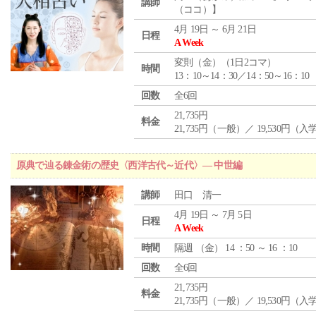
講師
（ココ）】
4月 19日 ～ 6月 21日
日程
A Week
変則（金）（1日2コマ）
時間
13：10～14：30／14：50～16：10
回数
全6回
21,735円
料金
21,735円（一般）／ 19,530円（
原典で辿る錬金術の歴史〈西洋古代～近代〉― 中世編
講師
田口 清一
4月 19日 ～ 7月 5日
日程
A Week
時間
隔週 （
金
） 14 ：50 ～ 16 ：10
回数
全6回
21,735円
料金
21,735円（一般）／ 19,530円（