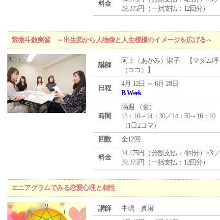
料金
39,375円（一括支払：12回分）
紫微斗数実習 ～出生図から人物像と人生模様のイメージを広げる～
阿上（あかみ）淑子 【マダム呼
講師
（ココ）】
4月 12日 ～ 6月 28日
日程
B Week
隔週 （
金
）
時間
13：10～14：30／14：50～16：10
（1日2コマ）
回数
全12回
14,175円（分割支払：4回分）×3 
料金
39,375円（一括支払：12回分）
エニアグラムでみる恋愛心理と相性
講師
中嶋 真澄