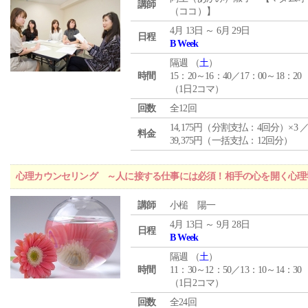
講師
（ココ）】
4月 13日 ～ 6月 29日
日程
B Week
隔週 （
土
）
時間
15：20～16：40／17：00～18：20
（1日2コマ）
回数
全12回
14,175円（分割支払：4回分）×3 
料金
39,375円（一括支払：12回分）
心理カウンセリング ～人に接する仕事には必須！相手の心を開く心理
講師
小槌 陽一
4月 13日 ～ 9月 28日
日程
B Week
隔週 （
土
）
時間
11：30～12：50／13：10～14：30
（1日2コマ）
回数
全24回