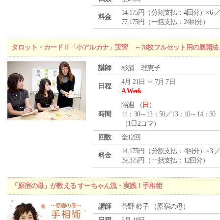
14,175円（分割支払：4回分）×6 
料金
77,175円（一括支払：24回分）
タロット・カードⅡ「小アルカナ」実習 ～78枚フルセット用の展開
講師
杉浦 理恵子
4月 21日 ～ 7月 7日
日程
A Week
隔週 （
日
）
時間
11：30～12：50／13：10～14：30
（1日2コマ）
回数
全12回
14,175円（分割支払：4回分）×3 
料金
39,375円（一括支払：12回分）
「原宿の母」が教える すーちゃん流・実践！手相術
講師
菅野 鈴子 （原宿の母）