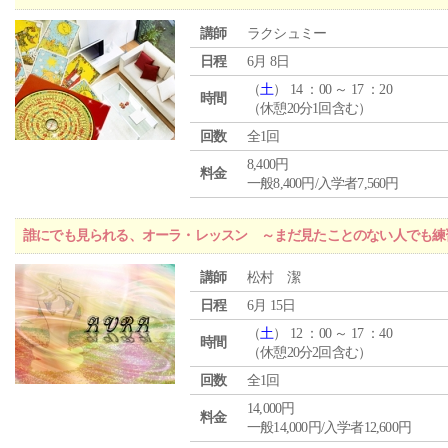
講師
ラクシュミー
日程
6月 8日
（
土
） 14 ：00 ～ 17 ：20
時間
（休憩20分1回含む）
回数
全1回
8,400円
料金
一般8,400円/入学者7,560円
誰にでも見られる、オーラ・レッスン ～まだ見たことのない人でも練
講師
松村 潔
日程
6月 15日
（
土
） 12 ：00 ～ 17 ：40
時間
（休憩20分2回含む）
回数
全1回
14,000円
料金
一般14,000円/入学者12,600円