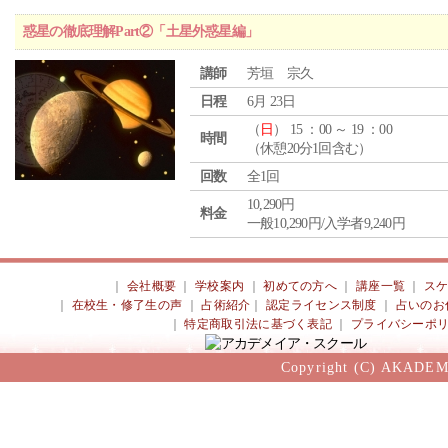
惑星の徹底理解Part②「土星外惑星編」
講師
芳垣 宗久
日程
6月 23日
（
日
） 15 ：00 ～ 19 ：00
時間
（休憩20分1回含む）
回数
全1回
10,290円
料金
一般10,290円/入学者9,240円
｜
会社概要
｜
学校案内
｜
初めての方へ
｜
講座一覧
｜
ス
｜
在校生・修了生の声
｜
占術紹介
｜
認定ライセンス制度
｜
占いのお
｜
特定商取引法に基づく表記
｜
プライバシーポ
Copyright (C) AKADEM