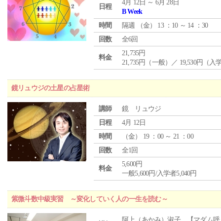
4月 12日 ～ 6月 28日
日程
B Week
時間
隔週 （
金
） 13 ：10 ～ 14 ：30
回数
全6回
21,735円
料金
21,735円（一般）／ 19,530円（
鏡リュウジの土星の占星術
講師
鏡 リュウジ
日程
4月 12日
時間
（
金
） 19 ：00 ～ 21 ：00
回数
全1回
5,600円
料金
一般5,600円/入学者5,040円
紫微斗数中級実習 ～変化していく人の一生を読む～
阿上（あかみ）淑子 【マダム呼