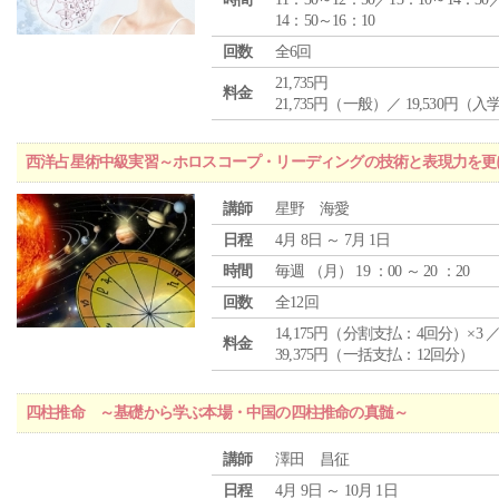
14：50～16：10
回数
全6回
21,735円
料金
21,735円（一般）／ 19,530円（
西洋占星術中級実習～ホロスコープ・リーディングの技術と表現力を更
講師
星野 海愛
日程
4月 8日 ～ 7月 1日
時間
毎週 （
月
） 19 ：00 ～ 20 ：20
回数
全12回
14,175円（分割支払：4回分）×3 
料金
39,375円（一括支払：12回分）
四柱推命 ～基礎から学ぶ本場・中国の四柱推命の真髄～
講師
澤田 昌征
日程
4月 9日 ～ 10月 1日