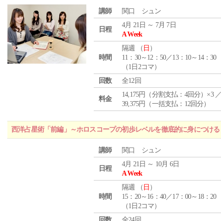
講師
関口 シュン
4月 21日 ～ 7月 7日
日程
A Week
隔週 （
日
）
時間
11：30～12：50／13：10～14：30
（1日2コマ）
回数
全12回
14,175円（分割支払：4回分）×3 
料金
39,375円（一括支払：12回分）
西洋占星術「前編」～ホロスコープの初歩レベルを徹底的に身につける
講師
関口 シュン
4月 21日 ～ 10月 6日
日程
A Week
隔週 （
日
）
時間
15：20～16：40／17：00～18：20
（1日2コマ）
回数
全24回