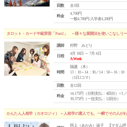
回数
全1回
4,700円
料金
一般4,700円/入学者4,200円
タロット・カード中級実習「Part2」 ～様々な展開法を使いこなしリ
講師
狩野 みどり
4月 18日 ～ 7月 4日
日程
A Week
隔週 （
木
）
時間
13：10～14：30／14：50～16：10
（1日2コマ）
回数
全12回
14,175円（分割支払：4回分）×3 
料金
39,375円（一括支払：12回分）
かんたん人相学（カオロジィ） ～人相学の素人でも、一瞬でその人が
阿上（あかみ）淑子 【マダム呼