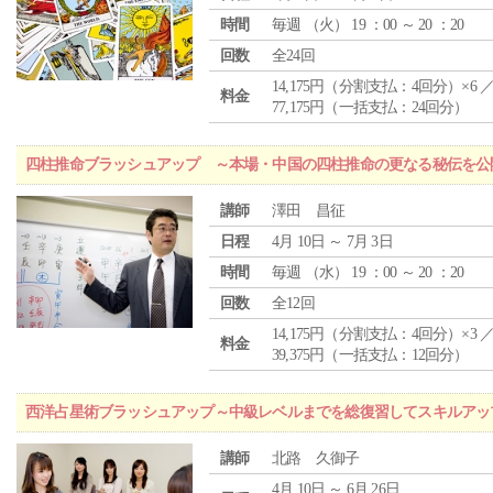
時間
毎週 （
火
） 19 ：00 ～ 20 ：20
回数
全24回
14,175円（分割支払：4回分）×6 
料金
77,175円（一括支払：24回分）
四柱推命ブラッシュアップ ～本場・中国の四柱推命の更なる秘伝を公
講師
澤田 昌征
日程
4月 10日 ～ 7月 3日
時間
毎週 （
水
） 19 ：00 ～ 20 ：20
回数
全12回
14,175円（分割支払：4回分）×3 
料金
39,375円（一括支払：12回分）
西洋占星術ブラッシュアップ～中級レベルまでを総復習してスキルアッ
講師
北路 久御子
4月 10日 ～ 6月 26日