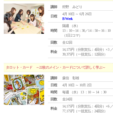
講師
狩野 みどり
4月 10日 ～ 6月 26日
日程
B Week
隔週 （
水
）
時間
13：10～14：30／14：50～16：10
（1日2コマ）
回数
全12回
14,175円（分割支払：4回分）×3 
料金
39,375円（一括支払：12回分）
タロット・カード ～22枚のメイン・カードについて詳しく学ぶ～
講師
森信 彰雄
日程
4月 10日 ～ 10月 2日
時間
毎週 （
水
） 13 ：10 ～ 14 ：30
回数
全24回
14,175円（分割支払：4回分）×6 
料金
77,175円（一括支払：24回分）