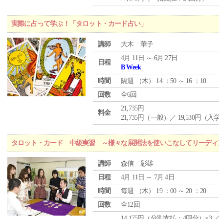
実際に占って学ぶ！「タロット・カード占い」
講師
大木 華子
4月 11日 ～ 6月 27日
日程
B Week
時間
隔週 （
木
） 14 ：50 ～ 16 ：10
回数
全6回
21,735円
料金
21,735円（一般）／ 19,530円（
タロット・カード 中級実習 ～様々な展開法を使いこなしてリーディ
講師
森信 彰雄
日程
4月 11日 ～ 7月 4日
時間
毎週 （
木
） 19 ：00 ～ 20 ：20
回数
全12回
14,175円（分割支払：4回分）×3 