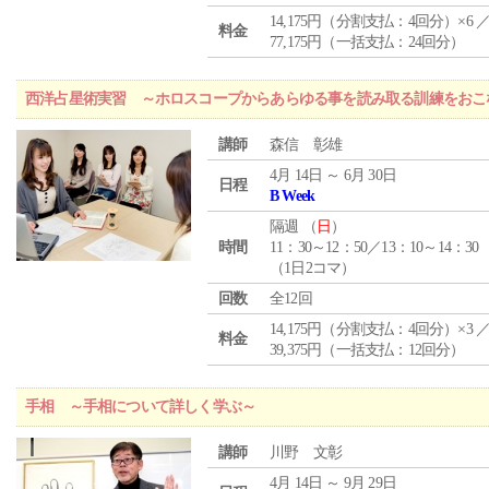
14,175円（分割支払：4回分）×6 
料金
77,175円（一括支払：24回分）
西洋占星術実習 ～ホロスコープからあらゆる事を読み取る訓練をおこ
講師
森信 彰雄
4月 14日 ～ 6月 30日
日程
B Week
隔週 （
日
）
時間
11：30～12：50／13：10～14：30
（1日2コマ）
回数
全12回
14,175円（分割支払：4回分）×3 
料金
39,375円（一括支払：12回分）
手相 ～手相について詳しく学ぶ～
講師
川野 文彰
4月 14日 ～ 9月 29日