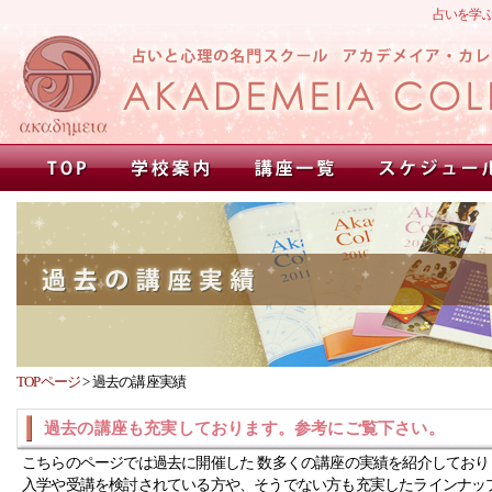
占いを学
TOPページ
>
過去の講座実績
過去の講座も充実しております。参考にご覧下さい。
こちらのページでは過去に開催した 数多くの講座の実績を紹介しており
入学や受講を検討されている方や、そうでない方も充実したラインナッ