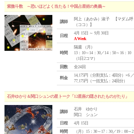
紫微斗数 ～恐いほどよく当たる！中国占星術の奥義～
阿上（あかみ）淑子 【マダム呼
講師
（ココ）】
4月 15日 ～ 9月 30日
日程
A Week
隔週 （
月
）
時間
13：10～14：30／14：50～16：10
（1日2コマ）
回数
全24回
14,175円（分割支払：4回分）×6 
料金
77,175円（一括支払：24回分）
石井ゆかり＆関口シュンの星トーク「12星座の隠されたものがたり」
石井 ゆかり
講師
関口 シュン
日程
4月 15日
時間
（月）15：30～17：30／19：00～2