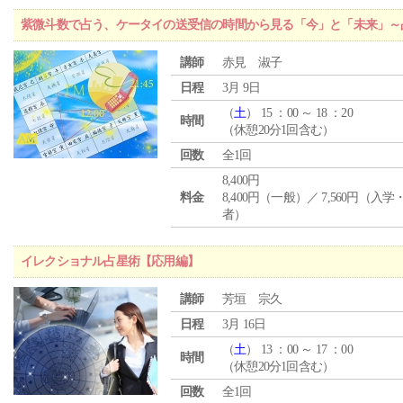
紫微斗数で占う、ケータイの送受信の時間から見る「今」と「未来」～
講師
赤見 淑子
日程
3月 9日
（
土
） 15 ：00 ～ 18 ：20
時間
（休憩20分1回含む）
回数
全1回
8,400円
料金
8,400円（一般）／ 7,560円（入
者）
イレクショナル占星術【応用編】
講師
芳垣 宗久
日程
3月 16日
（
土
） 13 ：00 ～ 17 ：00
時間
（休憩20分1回含む）
回数
全1回