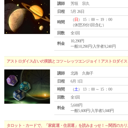
講師
芳垣 宗久
日程
5月 26日
（
日
） 15 ：00 ～ 19 ：00
時間
（休憩20分1回含む）
回数
全1回
10,290円
料金
一般10,290円/入学者9,240円
アストロダイス占いの実践とコツ～レッツエンジョイ！アストロダイス
講師
北路 久御子
日程
6月 1日
時間
（
土
） 13 ：00 ～ 15 ：00
回数
全1回
5,600円
料金
一般5,600円/入学者5,040円
タロット・カードで、「家庭運・住居運」を読みまっせ！～関西のカリ