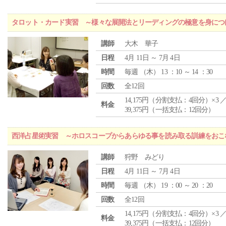
タロット・カード実習 ～様々な展開法とリーディングの極意を身につ
講師
大木 華子
日程
4月 11日 ～ 7月 4日
時間
毎週 （
木
） 13 ：10 ～ 14 ：30
回数
全12回
14,175円（分割支払：4回分）×3 
料金
39,375円（一括支払：12回分）
西洋占星術実習 ～ホロスコープからあらゆる事を読み取る訓練をおこ
講師
狩野 みどり
日程
4月 11日 ～ 7月 4日
時間
毎週 （
木
） 19 ：00 ～ 20 ：20
回数
全12回
14,175円（分割支払：4回分）×3 
料金
39,375円（一括支払：12回分）