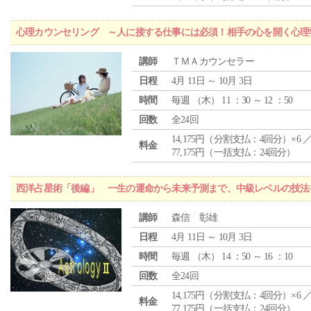
心理カウンセリング ～人に接する仕事には必須！相手の心を開く心理
講師
ＴＭＡカウンセラー
日程
4月 11日 ～ 10月 3日
時間
毎週 （
木
） 11 ：30 ～ 12 ：50
回数
全24回
14,175円（分割支払：4回分）×6 
料金
77,175円（一括支払：24回分）
西洋占星術「後編」 一生の運命から未来予測まで、中級レベルの技法
講師
森信 彰雄
日程
4月 11日 ～ 10月 3日
時間
毎週 （
木
） 14 ：50 ～ 16 ：10
回数
全24回
14,175円（分割支払：4回分）×6 
料金
77,175円（一括支払：24回分）