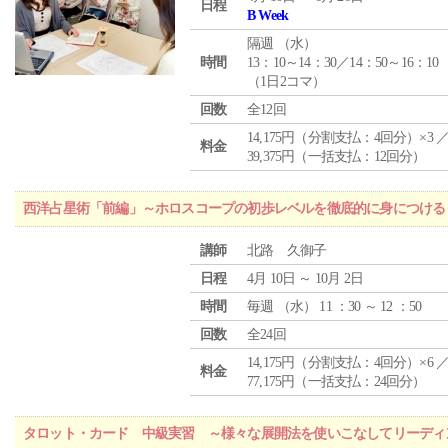
日程
B Week
隔週 （
水
）
時間
13：10～14：30／14：50～16：10
（1日2コマ）
回数
全12回
14,175円（分割支払：4回分）×3 
料金
39,375円（一括支払：12回分）
西洋占星術「前編」～ホロスコープの初歩レベルを徹底的に身につける
講師
北路 久御子
日程
4月 10日 ～ 10月 2日
時間
毎週 （
水
） 11 ：30 ～ 12 ：50
回数
全24回
14,175円（分割支払：4回分）×6 
料金
77,175円（一括支払：24回分）
タロット・カード 中級実習 ～様々な展開法を使いこなしてリーディ