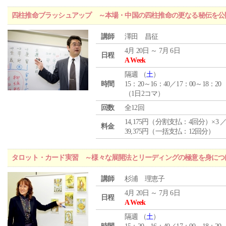
四柱推命ブラッシュアップ ～本場・中国の四柱推命の更なる秘伝を公
講師
澤田 昌征
4月 20日 ～ 7月 6日
日程
A Week
隔週 （
土
）
時間
15：20～16：40／17：00～18：20
（1日2コマ）
回数
全12回
14,175円（分割支払：4回分）×3 
料金
39,375円（一括支払：12回分）
タロット・カード実習 ～様々な展開法とリーディングの極意を身につ
講師
杉浦 理恵子
4月 20日 ～ 7月 6日
日程
A Week
隔週 （
土
）