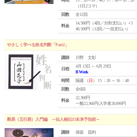
時間
15：20～16：40／17：00～18：20
（1日2コマ）
回数
全12回
14,580円（4回／分割支払い）×3
料金
40,500円（12回／一括支払い）
やさしく学べる姓名判断「Part2」
講師
川野 文彰
4月 13日 ～ 6月 29日
日程
B Week
時間
隔週 （
日
） 15 ：20 ～ 16 ：40
回数
全6回
22,360円
料金
一般22,360円/入学者20,090円
断易（五行易）入門編 ～仙人秘伝の未来予知術～
講師
保坂 昌利