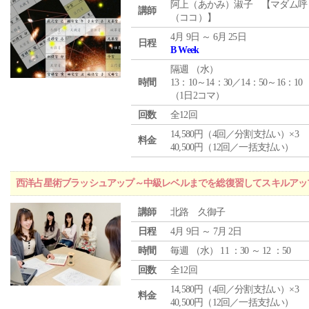
阿上（あかみ）淑子 【マダム呼
講師
（ココ）】
4月 9日 ～ 6月 25日
日程
B Week
隔週 （
水
）
時間
13：10～14：30／14：50～16：10
（1日2コマ）
回数
全12回
14,580円（4回／分割支払い）×3
料金
40,500円（12回／一括支払い）
西洋占星術ブラッシュアップ～中級レベルまでを総復習してスキルアッ
講師
北路 久御子
日程
4月 9日 ～ 7月 2日
時間
毎週 （
水
） 11 ：30 ～ 12 ：50
回数
全12回
14,580円（4回／分割支払い）×3
料金
40,500円（12回／一括支払い）