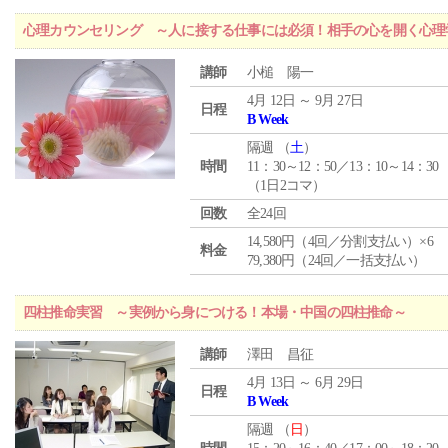
心理カウンセリング ～人に接する仕事には必須！相手の心を開く心理
講師
小槌 陽一
4月 12日 ～ 9月 27日
日程
B Week
隔週 （
土
）
時間
11：30～12：50／13：10～14：30
（1日2コマ）
回数
全24回
14,580円（4回／分割支払い）×6
料金
79,380円（24回／一括支払い）
四柱推命実習 ～実例から身につける！本場・中国の四柱推命～
講師
澤田 昌征
4月 13日 ～ 6月 29日
日程
B Week
隔週 （
日
）