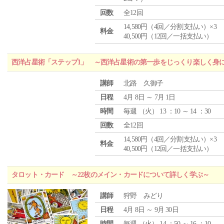
回数
全12回
14,580円（4回／分割支払い）×3
料金
40,500円（12回／一括支払い）
西洋占星術「ステップ1」 ～西洋占星術の第一歩をじっくり楽しく身
講師
北路 久御子
日程
4月 8日 ～ 7月 1日
時間
毎週 （
火
） 13 ：10 ～ 14 ：30
回数
全12回
14,580円（4回／分割支払い）×3
料金
40,500円（12回／一括支払い）
タロット・カード ～22枚のメイン・カードについて詳しく学ぶ～
講師
狩野 みどり
日程
4月 8日 ～ 9月 30日
時間
毎週 （
火
） 14 ：50 ～ 16 ：10