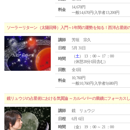
14,670円
料金
一般14,670円/入学者13,200円
ソーラーリターン（太陽回帰）入門～1年間の運勢を知る！西洋占星術
講師
芳垣 宗久
日程
5月 31日
（
土
） 13 ：00 ～ 17 ：00
時間
（休憩20分1回含む）
回数
全1回
10,760円
料金
一般10,760円/入学者9,680円
鏡リュウジの占星術における気質論 ～カルペパーの業績にフォーカス
講師
鏡 リュウジ
日程
6月 6日
時間
（
金
） 19 ：00 ～ 21 ：00