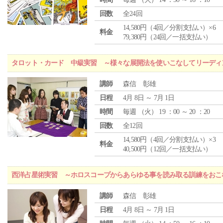
回数
全24回
14,580円（4回／分割支払い）×6
料金
79,380円（24回／一括支払い）
タロット・カード 中級実習 ～様々な展開法を使いこなしてリーディ
講師
森信 彰雄
日程
4月 8日 ～ 7月 1日
時間
毎週 （
火
） 19 ：00 ～ 20 ：20
回数
全12回
14,580円（4回／分割支払い）×3
料金
40,500円（12回／一括支払い）
西洋占星術実習 ～ホロスコープからあらゆる事を読み取る訓練をおこ
講師
森信 彰雄
日程
4月 8日 ～ 7月 1日