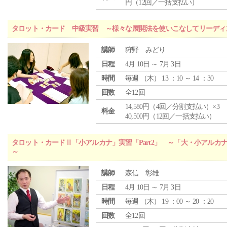
円（12回／一括支払い）
タロット・カード 中級実習 ～様々な展開法を使いこなしてリーディ
講師
狩野 みどり
日程
4月 10日 ～ 7月 3日
時間
毎週 （
木
） 13 ：10 ～ 14 ：30
回数
全12回
14,580円（4回／分割支払い）×3
料金
40,500円（12回／一括支払い）
タロット・カードⅡ「小アルカナ」実習「Part2」 ～「大・小アルカ
～
講師
森信 彰雄
日程
4月 10日 ～ 7月 3日
時間
毎週 （
木
） 19 ：00 ～ 20 ：20
回数
全12回