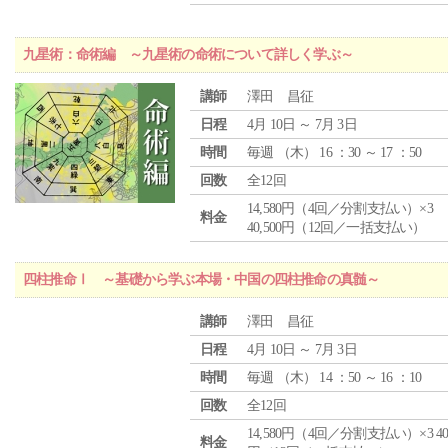
九星術：命術編 ～九星術の命術について詳しく学ぶ～
講師
澤田 昌征
日程
4月 10日 ～ 7月 3日
時間
毎週 （
木
） 16 ：30 ～ 17 ：50
回数
全12回
14,580円（4回／分割支払い）×3
料金
40,500円（12回／一括支払い）
四柱推命Ⅰ ～基礎から学ぶ本場・中国の四柱推命の真髄～
講師
澤田 昌征
日程
4月 10日 ～ 7月 3日
時間
毎週 （
木
） 14 ：50 ～ 16 ：10
回数
全12回
14,580円（4回／分割支払い）×3 40,
料金