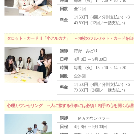
時間
毎週 （
火
） 14 ：50 ～ 16 ：10
回数
全12回
14,580円（4回／分割支払い）×3
料金
40,500円（12回／一括支払い）
タロット・カードⅡ「小アルカナ」 ～78枚のフルセット・カードを自
講師
狩野 みどり
日程
4月 8日 ～ 9月 30日
時間
毎週 （
火
） 13 ：10 ～ 14 ：30
回数
全24回
14,580円（4回／分割支払い）×6
料金
79,380円（24回／一括支払い）
心理カウンセリング ～人に接する仕事には必須！相手の心を開く心理
講師
ＴＭＡカウンセラー
日程
4月 8日 ～ 9月 30日