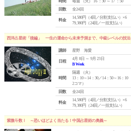
時間
毎週 （
火
） 16 ：30 ～ 17 ：50
回数
全24回
14,580円（4回／分割支払い）×6
料金
79,380円（24回／一括支払い）
西洋占星術「後編」 一生の運命から未来予測まで、中級レベルの技法
講師
星野 海愛
4月 8日 ～ 9月 23日
日程
B Week
隔週 （
火
）
時間
13：10～14：30／14：50～16：10
2コマ）
回数
全24回
14,580円（4回／分割支払い）×6
料金
79,380円（24回／一括支払い）
紫微斗数Ⅰ ～恐いほどよく当たる！中国占星術の奥義～