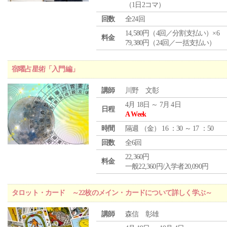
（1日2コマ）
回数
全24回
14,580円（4回／分割支払い）×6
料金
79,380円（24回／一括支払い）
宿曜占星術「入門編」
講師
川野 文彰
4月 18日 ～ 7月 4日
日程
A Week
時間
隔週 （
金
） 16 ：30 ～ 17 ：50
回数
全6回
22,360円
料金
一般22,360円/入学者20,090円
タロット・カード ～22枚のメイン・カードについて詳しく学ぶ～
講師
森信 彰雄