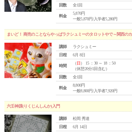
回数
全1回
5,870円
料金
一般5,870円/入学者5,280円
まいど！ 商売のことならやっぱラクシュミーのタロットやで～関西のカ
講師
ラクシュミー
日程
6月 8日
（
日
） 15 ：30 ～ 18 ：50
時間
（休憩20分1回含む）
回数
全1回
8,800円
料金
一般8,800円/入学者7,920円
六壬神課(りくじんしんか)入門
講師
松岡 秀達
日程
6月 14日