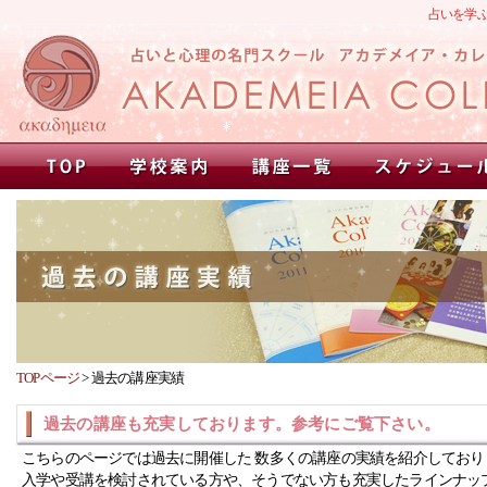
占いを学
TOPページ
>
過去の講座実績
過去の講座も充実しております。参考にご覧下さい。
こちらのページでは過去に開催した 数多くの講座の実績を紹介しており
入学や受講を検討されている方や、そうでない方も充実したラインナッ