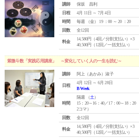
講師
保坂 昌利
日程
4月 11日 ～ 7月 4日
時間
毎週 （
金
） 19 ：00 ～ 20 ：20
回数
全12回
14,580円（4回／分割支払い）×3
料金
40,500円（12回／一括支払い）
紫微斗数「実践応用講座」 ～変化していく人の一生を読む～
講師
阿上（あかみ）淑子
4月 12日 ～ 6月 28日
日程
B Week
隔週 （
土
）
時間
15：20～16：40／17：00～18：20
2コマ）
回数
全12回
14,580円（4回／分割支払い）×3
料金
40,500円（12回／一括支払い）