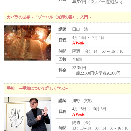
40,500円（12回／一括支払い）
カバラの世界～「ゾーハル〈光輝の書〉」入門～
講師
田口 清一
4月 18日 ～ 7月 4日
日程
A Week
時間
隔週 （
金
） 14 ：50 ～ 16 ：10
回数
全6回
22,360円
料金
一般22,360円/入学者20,090円
手相 ～手相について詳しく学ぶ～
講師
川野 文彰
4月 18日 ～ 10月 3日
日程
A Week
隔週 （
金
）
時間
13：10～14：30／14：50～16：10