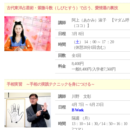
古代東洋占星術・紫微斗数（しびとすう）で占う、愛情運の裏技
阿上（あかみ）淑子 【マダム呼
講師
（ココ）】
日程
3月 8日
（
土
） 14 ：00 ～ 17 ：20
時間
（休憩20分1回含む）
回数
全1回
8,400円
料金
一般8,400円/入学者7,560円
手相実習 ～手相の実践テクニックを身につける～
講師
川野 文彰
4月 7日 ～ 6月 23日
日程
B Week
隔週 （
月
）
時間
13：10～14：30／14：50～16：10
2コマ）