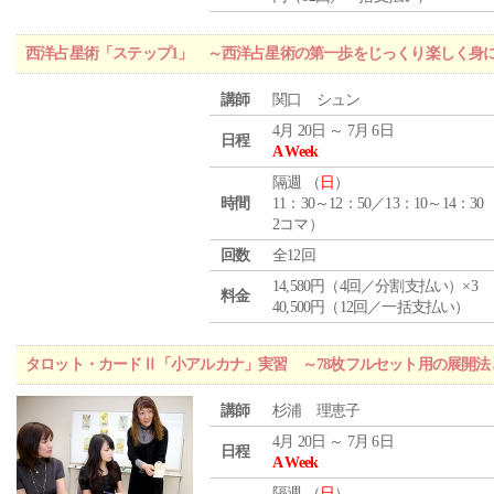
西洋占星術「ステップ1」 ～西洋占星術の第一歩をじっくり楽しく身
講師
関口 シュン
4月 20日 ～ 7月 6日
日程
A Week
隔週 （
日
）
時間
11：30～12：50／13：10～14：30
2コマ）
回数
全12回
14,580円（4回／分割支払い）×3
料金
40,500円（12回／一括支払い）
タロット・カードⅡ「小アルカナ」実習 ～78枚フルセット用の展開
講師
杉浦 理恵子
4月 20日 ～ 7月 6日
日程
A Week
隔週 （
日
）