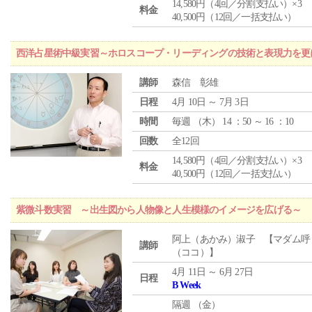
14,580円（4回／分割支払い）×3
料金
40,500円（12回／一括支払い）
西洋占星術中級実習～ホロスコープ・リーディングの技術と表現力を更
講師
森信 彰雄
日程
4月 10日 ～ 7月 3日
時間
毎週 （
木
） 14 ：50 ～ 16 ：10
回数
全12回
14,580円（4回／分割支払い）×3
料金
40,500円（12回／一括支払い）
紫微斗数実習 ～出生図から人物像と人生模様のイメージを広げる～
阿上（あかみ）淑子 【マダム呼
講師
（ココ）】
4月 11日 ～ 6月 27日
日程
B Week
隔週 （
金
）