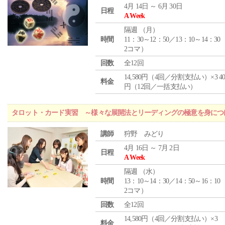
4月 14日 ～ 6月 30日
日程
A Week
隔週 （
月
）
時間
11：30～12：50／13：10～14：30
2コマ）
回数
全12回
14,580円（4回／分割支払い）×3 40,
料金
円（12回／一括支払い）
タロット・カード実習 ～様々な展開法とリーディングの極意を身につ
講師
狩野 みどり
4月 16日 ～ 7月 2日
日程
A Week
隔週 （
水
）
時間
13：10～14：30／14：50～16：10
2コマ）
回数
全12回
14,580円（4回／分割支払い）×3
料金