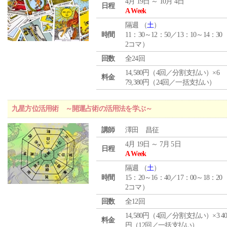
4月 19日 ～ 10月 4日
日程
A Week
隔週 （
土
）
時間
11：30～12：50／13：10～14：30
2コマ）
回数
全24回
14,580円（4回／分割支払い）×6
料金
79,380円（24回／一括支払い）
九星方位活用術 ～開運占術の活用法を学ぶ～
講師
澤田 昌征
4月 19日 ～ 7月 5日
日程
A Week
隔週 （
土
）
時間
15：20～16：40／17：00～18：20
2コマ）
回数
全12回
14,580円（4回／分割支払い）×3 40,
料金
円（12回／一括支払い）