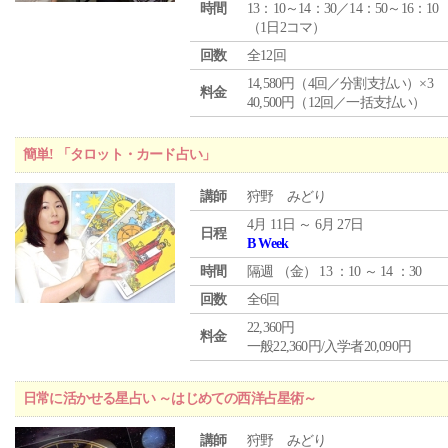
時間
13：10～14：30／14：50～16：10
（1日2コマ）
回数
全12回
14,580円（4回／分割支払い）×3
料金
40,500円（12回／一括支払い）
簡単! 「タロット・カード占い」
講師
狩野 みどり
4月 11日 ～ 6月 27日
日程
B Week
時間
隔週 （
金
） 13 ：10 ～ 14 ：30
回数
全6回
22,360円
料金
一般22,360円/入学者20,090円
日常に活かせる星占い ～はじめての西洋占星術～
講師
狩野 みどり