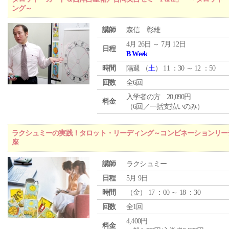
ング～
講師
森信 彰雄
4月 26日 ～ 7月 12日
日程
B Week
時間
隔週 （
土
） 11 ：30 ～ 12 ：50
回数
全6回
入学者の方 20,090円
料金
（6回／一括支払いのみ）
ラクシュミーの実践！タロット・リーディング～コンビネーションリー
座
講師
ラクシュミー
日程
5月 9日
時間
（
金
） 17 ：00 ～ 18 ：30
回数
全1回
4,400円
料金