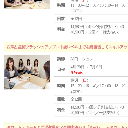
時間
11：30～12：50／13：10～14：30
2コマ）
回数
全12回
14,580円（4回／分割支払い）×3
料金
40,500円（12回／一括支払い）
西洋占星術ブラッシュアップ～中級レベルまでを総復習してスキルアッ
講師
関口 シュン
4月 20日 ～ 7月 6日
日程
A Week
隔週 （
日
）
時間
15：20～16：40／17：00～18：20
2コマ）
回数
全12回
14,580円（4回／分割支払い）×3
料金
40,500円（12回／一括支払い）
タロット・カード＆西洋占星術／合同実占ゼミ「Part2」 ～タロッ