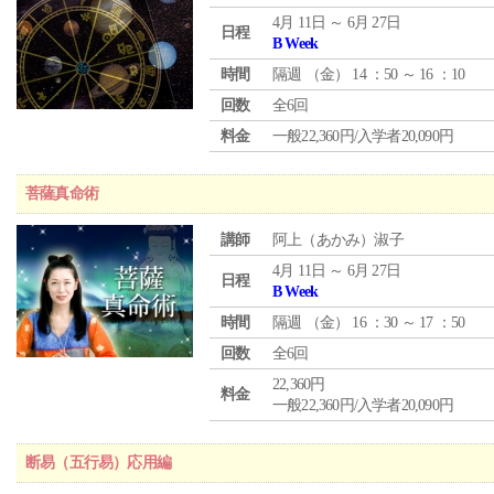
4月 11日 ～ 6月 27日
日程
B Week
時間
隔週 （
金
） 14 ：50 ～ 16 ：10
回数
全6回
料金
一般22,360円/入学者20,090円
菩薩真命術
講師
阿上（あかみ）淑子
4月 11日 ～ 6月 27日
日程
B Week
時間
隔週 （
金
） 16 ：30 ～ 17 ：50
回数
全6回
22,360円
料金
一般22,360円/入学者20,090円
断易（五行易）応用編