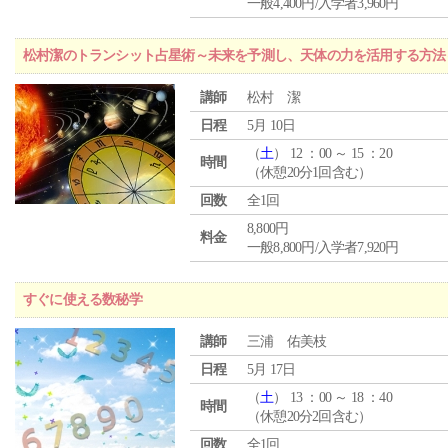
一般4,400円/入学者3,960円
松村潔のトランシット占星術～未来を予測し、天体の力を活用する方法
講師
松村 潔
日程
5月 10日
（
土
） 12 ：00 ～ 15 ：20
時間
（休憩20分1回含む）
回数
全1回
8,800円
料金
一般8,800円/入学者7,920円
すぐに使える数秘学
講師
三浦 佑美枝
日程
5月 17日
（
土
） 13 ：00 ～ 18 ：40
時間
（休憩20分2回含む）
回数
全1回