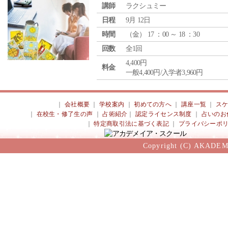
講師
ラクシュミー
日程
9月 12日
時間
（
金
） 17 ：00 ～ 18 ：30
回数
全1回
4,400円
料金
一般4,400円/入学者3,960円
｜
会社概要
｜
学校案内
｜
初めての方へ
｜
講座一覧
｜
ス
｜
在校生・修了生の声
｜
占術紹介
｜
認定ライセンス制度
｜
占いのお
｜
特定商取引法に基づく表記
｜
プライバシーポ
Copyright (C) AKADEM