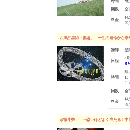
時間
毎
回数
全
1
料金
7
西洋占星術「後編」 一生の運命から未
講師
星
4月
日程
B 
隔
時間
13
2
回数
全
1
料金
7
紫微斗数Ⅰ ～恐いほどよく当たる！中