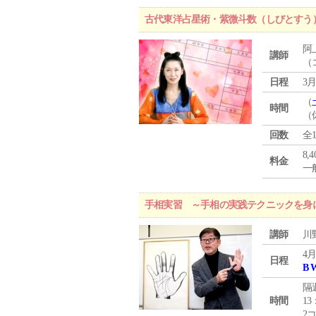
古代東洋占星術・紫微斗数（しびとすう
阿
講師
（
日程
3月
（
時間
（
回数
全
8,
料金
一般
手相実習 ～手相の実践テクニックを身
講師
川
4月
日程
B 
隔
時間
13
2