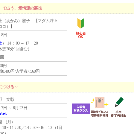
）で占う、愛情運の裏技
上（あかみ）淑子 【マダム呼々
ココ）】
 8日
土
） 14 ：00 ～ 17 ：20
休憩20分1回含む）
1回
400円
8,400円/入学者7,560円
につける～
野 文彰
 7日 ～ 6月 23日
Week
週 （
月
）
：10～14：30／14：50～16：10 （1日
コマ）