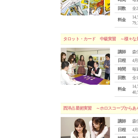
回数
全
1
料金
7
タロット・カード 中級実習 ～様々な
講師
森
日程
4月
時間
毎
回数
全
1
料金
4
西洋占星術実習 ～ホロスコープからあ
講師
森
日程
4月