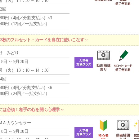
週 （
火
） 14 ：50 ～ 16 ：10
12回
4,580円（4回／分割支払い）×3
0,500円（12回／一括支払い）
78枚のフルセット・カードを自在に使いこなす～
野 みどり
 8日 ～ 9月 30日
週 （
火
） 13 ：10 ～ 14 ：30
24回
4,580円（4回／分割支払い）×6
9,380円（24回／一括支払い）
には必須！相手の心を開く心理学～
ＭＡカウンセラー
 8日 ～ 9月 30日