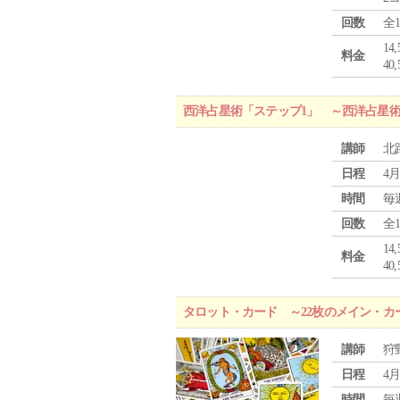
回数
全
1
料金
4
西洋占星術「ステップ1」 ～西洋占星
講師
北
日程
4月
時間
毎
回数
全
1
料金
4
タロット・カード ～22枚のメイン・カ
講師
狩
日程
4月
時間
毎