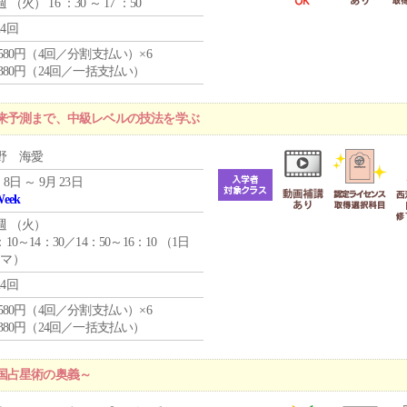
週 （
火
） 16 ：30 ～ 17 ：50
24回
4,580円（4回／分割支払い）×6
9,380円（24回／一括支払い）
来予測まで、中級レベルの技法を学ぶ
野 海愛
 8日 ～ 9月 23日
Week
週 （
火
）
：10～14：30／14：50～16：10 （1日
コマ）
24回
4,580円（4回／分割支払い）×6
9,380円（24回／一括支払い）
国占星術の奥義～