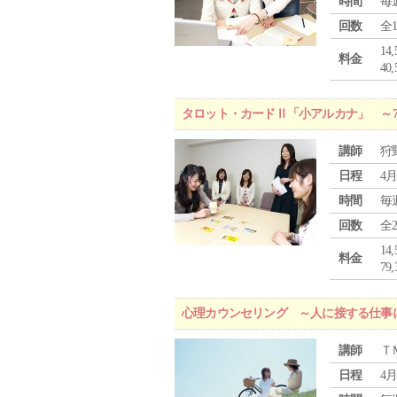
時間
毎
回数
全
1
料金
4
タロット・カードⅡ「小アルカナ」 ～
講師
狩
日程
4月
時間
毎
回数
全
1
料金
7
心理カウンセリング ～人に接する仕事
講師
Ｔ
日程
4月