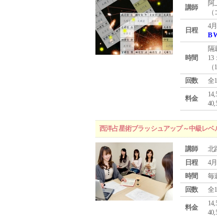
阿
講師
（
4月
日程
B 
隔
時間
13
（
回数
全
1
料金
4
西洋占星術ブラッシュアップ～中級レベ
講師
北
日程
4月
時間
毎
回数
全
1
料金
4