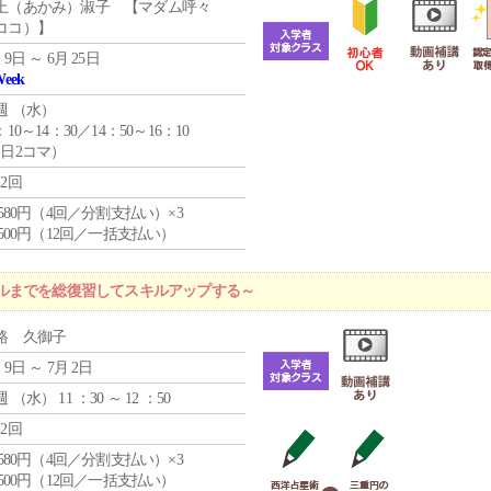
上（あかみ）淑子 【マダム呼々
ココ）】
 9日 ～ 6月 25日
Week
週 （
水
）
：10～14：30／14：50～16：10
1日2コマ）
12回
4,580円（4回／分割支払い）×3
0,500円（12回／一括支払い）
ルまでを総復習してスキルアップする～
路 久御子
 9日 ～ 7月 2日
週 （
水
） 11 ：30 ～ 12 ：50
12回
4,580円（4回／分割支払い）×3
0,500円（12回／一括支払い）