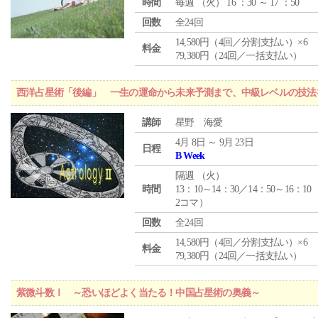
時間
毎週 （
火
） 16 ：30 ～ 17 ：50
回数
全24回
14,580円（4回／分割支払い）×6
料金
79,380円（24回／一括支払い）
西洋占星術「後編」 一生の運命から未来予測まで、中級レベルの技法
講師
星野 海愛
4月 8日 ～ 9月 23日
日程
B Week
隔週 （
火
）
時間
13：10～14：30／14：50～16：10
2コマ）
回数
全24回
14,580円（4回／分割支払い）×6
料金
79,380円（24回／一括支払い）
紫微斗数Ⅰ ～恐いほどよく当たる！中国占星術の奥義～