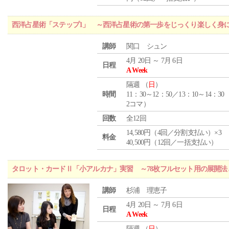
西洋占星術「ステップ1」 ～西洋占星術の第一歩をじっくり楽しく身
講師
関口 シュン
4月 20日 ～ 7月 6日
日程
A Week
隔週 （
日
）
時間
11：30～12：50／13：10～14：30
2コマ）
回数
全12回
14,580円（4回／分割支払い）×3
料金
40,500円（12回／一括支払い）
タロット・カードⅡ「小アルカナ」実習 ～78枚フルセット用の展開
講師
杉浦 理恵子
4月 20日 ～ 7月 6日
日程
A Week
隔週 （
日
）