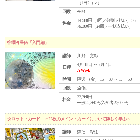
（1日2コマ）
回数
全24回
14,580円（4回／分割支払い）×6
料金
79,380円（24回／一括支払い）
宿曜占星術「入門編」
講師
川野 文彰
4月 18日 ～ 7月 4日
日程
A Week
時間
隔週 （
金
） 16 ：30 ～ 17 ：50
回数
全6回
22,360円
料金
一般22,360円/入学者20,090円
タロット・カード ～22枚のメイン・カードについて詳しく学ぶ～
講師
森信 彰雄