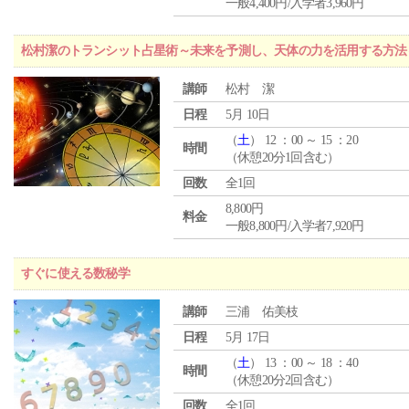
一般4,400円/入学者3,960円
松村潔のトランシット占星術～未来を予測し、天体の力を活用する方法
講師
松村 潔
日程
5月 10日
（
土
） 12 ：00 ～ 15 ：20
時間
（休憩20分1回含む）
回数
全1回
8,800円
料金
一般8,800円/入学者7,920円
すぐに使える数秘学
講師
三浦 佑美枝
日程
5月 17日
（
土
） 13 ：00 ～ 18 ：40
時間
（休憩20分2回含む）
回数
全1回