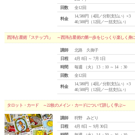
回数
全12回
14,580円（4回／分割支払い）×3
料金
40,500円（12回／一括支払い）
西洋占星術「ステップ1」 ～西洋占星術の第一歩をじっくり楽しく身
講師
北路 久御子
日程
4月 8日 ～ 7月 1日
時間
毎週 （
火
） 13 ：10 ～ 14 ：30
回数
全12回
14,580円（4回／分割支払い）×3
料金
40,500円（12回／一括支払い）
タロット・カード ～22枚のメイン・カードについて詳しく学ぶ～
講師
狩野 みどり
日程
4月 8日 ～ 9月 30日
時間
毎週 （
火
） 14 ：50 ～ 16 ：10