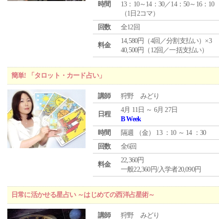
時間
13：10～14：30／14：50～16：10
（1日2コマ）
回数
全12回
14,580円（4回／分割支払い）×3
料金
40,500円（12回／一括支払い）
簡単! 「タロット・カード占い」
講師
狩野 みどり
4月 11日 ～ 6月 27日
日程
B Week
時間
隔週 （
金
） 13 ：10 ～ 14 ：30
回数
全6回
22,360円
料金
一般22,360円/入学者20,090円
日常に活かせる星占い ～はじめての西洋占星術～
講師
狩野 みどり