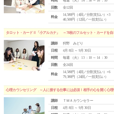
時間
毎週 （
火
） 14 ：50 ～ 16 ：10
回数
全12回
14,580円（4回／分割支払い）×3
料金
40,500円（12回／一括支払い）
タロット・カードⅡ「小アルカナ」 ～78枚のフルセット・カードを自
講師
狩野 みどり
日程
4月 8日 ～ 9月 30日
時間
毎週 （
火
） 13 ：10 ～ 14 ：30
回数
全24回
14,580円（4回／分割支払い）×6
料金
79,380円（24回／一括支払い）
心理カウンセリング ～人に接する仕事には必須！相手の心を開く心理
講師
ＴＭＡカウンセラー
日程
4月 8日 ～ 9月 30日