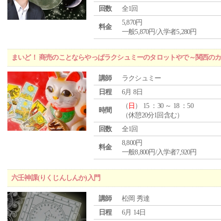
回数
全1回
5,870円
料金
一般5,870円/入学者5,280円
まいど！ 商売のことならやっぱラクシュミーのタロットやで～関西のカ
講師
ラクシュミー
日程
6月 8日
（
日
） 15 ：30 ～ 18 ：50
時間
（休憩20分1回含む）
回数
全1回
8,800円
料金
一般8,800円/入学者7,920円
六壬神課(りくじんしんか)入門
講師
松岡 秀達
日程
6月 14日