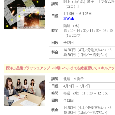
阿上（あかみ）淑子 【マダム呼
講師
（ココ）】
4月 9日 ～ 6月 25日
日程
B Week
隔週 （
水
）
時間
13：10～14：30／14：50～16：10
（1日2コマ）
回数
全12回
14,580円（4回／分割支払い）×3
料金
40,500円（12回／一括支払い）
西洋占星術ブラッシュアップ～中級レベルまでを総復習してスキルアッ
講師
北路 久御子
日程
4月 9日 ～ 7月 2日
時間
毎週 （
水
） 11 ：30 ～ 12 ：50
回数
全12回
14,580円（4回／分割支払い）×3
料金
40,500円（12回／一括支払い）