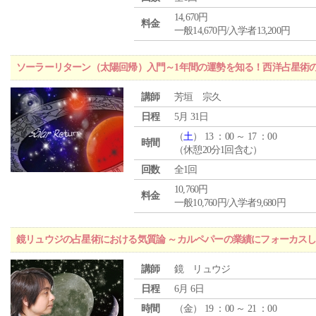
14,670円
料金
一般14,670円/入学者13,200円
ソーラーリターン（太陽回帰）入門～1年間の運勢を知る！西洋占星術
講師
芳垣 宗久
日程
5月 31日
（
土
） 13 ：00 ～ 17 ：00
時間
（休憩20分1回含む）
回数
全1回
10,760円
料金
一般10,760円/入学者9,680円
鏡リュウジの占星術における気質論 ～カルペパーの業績にフォーカス
講師
鏡 リュウジ
日程
6月 6日
時間
（
金
） 19 ：00 ～ 21 ：00