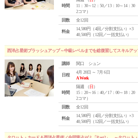
時間
11：30～12：50／13：10～14：30
2コマ）
回数
全12回
14,580円（4回／分割支払い）×3
料金
40,500円（12回／一括支払い）
西洋占星術ブラッシュアップ～中級レベルまでを総復習してスキルアッ
講師
関口 シュン
4月 20日 ～ 7月 6日
日程
A Week
隔週 （
日
）
時間
15：20～16：40／17：00～18：20
2コマ）
回数
全12回
14,580円（4回／分割支払い）×3
料金
40,500円（12回／一括支払い）
タロット・カード＆西洋占星術／合同実占ゼミ「Part2」 ～タロッ