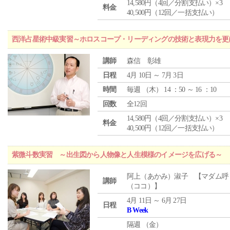
14,580円（4回／分割支払い）×3
料金
40,500円（12回／一括支払い）
西洋占星術中級実習～ホロスコープ・リーディングの技術と表現力を更
講師
森信 彰雄
日程
4月 10日 ～ 7月 3日
時間
毎週 （
木
） 14 ：50 ～ 16 ：10
回数
全12回
14,580円（4回／分割支払い）×3
料金
40,500円（12回／一括支払い）
紫微斗数実習 ～出生図から人物像と人生模様のイメージを広げる～
阿上（あかみ）淑子 【マダム呼
講師
（ココ）】
4月 11日 ～ 6月 27日
日程
B Week
隔週 （
金
）