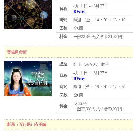
4月 11日 ～ 6月 27日
日程
B Week
時間
隔週 （
金
） 14 ：50 ～ 16 ：10
回数
全6回
料金
一般22,360円/入学者20,090円
菩薩真命術
講師
阿上（あかみ）淑子
4月 11日 ～ 6月 27日
日程
B Week
時間
隔週 （
金
） 16 ：30 ～ 17 ：50
回数
全6回
22,360円
料金
一般22,360円/入学者20,090円
断易（五行易）応用編