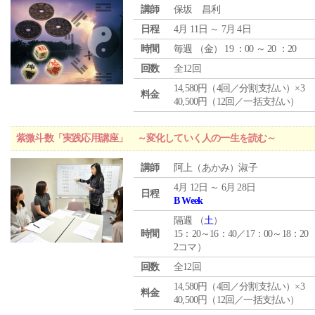
講師
保坂 昌利
日程
4月 11日 ～ 7月 4日
時間
毎週 （
金
） 19 ：00 ～ 20 ：20
回数
全12回
14,580円（4回／分割支払い）×3
料金
40,500円（12回／一括支払い）
紫微斗数「実践応用講座」 ～変化していく人の一生を読む～
講師
阿上（あかみ）淑子
4月 12日 ～ 6月 28日
日程
B Week
隔週 （
土
）
時間
15：20～16：40／17：00～18：20
2コマ）
回数
全12回
14,580円（4回／分割支払い）×3
料金
40,500円（12回／一括支払い）