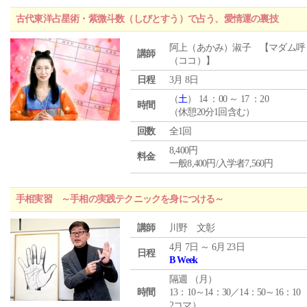
古代東洋占星術・紫微斗数（しびとすう）で占う、愛情運の裏技
阿上（あかみ）淑子 【マダム呼
講師
（ココ）】
日程
3月 8日
（
土
） 14 ：00 ～ 17 ：20
時間
（休憩20分1回含む）
回数
全1回
8,400円
料金
一般8,400円/入学者7,560円
手相実習 ～手相の実践テクニックを身につける～
講師
川野 文彰
4月 7日 ～ 6月 23日
日程
B Week
隔週 （
月
）
時間
13：10～14：30／14：50～16：10
2コマ）