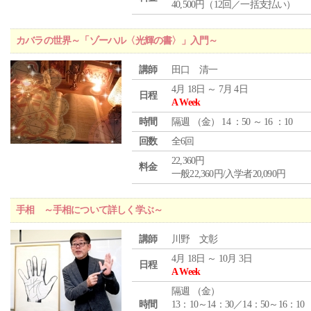
40,500円（12回／一括支払い）
カバラの世界～「ゾーハル〈光輝の書〉」入門～
講師
田口 清一
4月 18日 ～ 7月 4日
日程
A Week
時間
隔週 （
金
） 14 ：50 ～ 16 ：10
回数
全6回
22,360円
料金
一般22,360円/入学者20,090円
手相 ～手相について詳しく学ぶ～
講師
川野 文彰
4月 18日 ～ 10月 3日
日程
A Week
隔週 （
金
）
時間
13：10～14：30／14：50～16：10