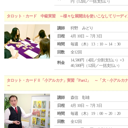
円（12回／一括支払い）
タロット・カード 中級実習 ～様々な展開法を使いこなしてリーディ
講師
狩野 みどり
日程
4月 10日 ～ 7月 3日
時間
毎週 （
木
） 13 ：10 ～ 14 ：30
回数
全12回
14,580円（4回／分割支払い）×3
料金
40,500円（12回／一括支払い）
タロット・カードⅡ「小アルカナ」実習「Part2」 ～「大・小アルカ
～
講師
森信 彰雄
日程
4月 10日 ～ 7月 3日
時間
毎週 （
木
） 19 ：00 ～ 20 ：20
回数
全12回