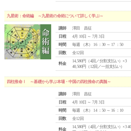
九星術：命術編 ～九星術の命術について詳しく学ぶ～
講師
澤田 昌征
日程
4月 10日 ～ 7月 3日
時間
毎週 （
木
） 16 ：30 ～ 17 ：50
回数
全12回
14,580円（4回／分割支払い）×3
料金
40,500円（12回／一括支払い）
四柱推命Ⅰ ～基礎から学ぶ本場・中国の四柱推命の真髄～
講師
澤田 昌征
日程
4月 10日 ～ 7月 3日
時間
毎週 （
木
） 14 ：50 ～ 16 ：10
回数
全12回
14,580円（4回／分割支払い）×3 40,
料金