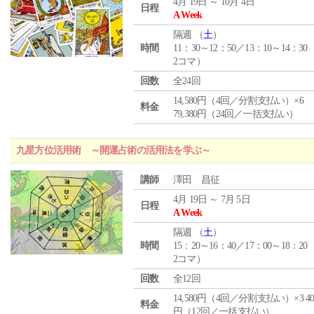
4月 19日 ～ 10月 4日
日程
A Week
隔週 （
土
）
時間
11：30～12：50／13：10～14：30
2コマ）
回数
全24回
14,580円（4回／分割支払い）×6
料金
79,380円（24回／一括支払い）
九星方位活用術 ～開運占術の活用法を学ぶ～
講師
澤田 昌征
4月 19日 ～ 7月 5日
日程
A Week
隔週 （
土
）
時間
15：20～16：40／17：00～18：20
2コマ）
回数
全12回
14,580円（4回／分割支払い）×3 40,
料金
円（12回／一括支払い）