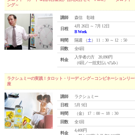
ング～
講師
森信 彰雄
4月 26日 ～ 7月 12日
日程
B Week
時間
隔週 （
土
） 11 ：30 ～ 12 ：50
回数
全6回
入学者の方 20,090円
料金
（6回／一括支払いのみ）
ラクシュミーの実践！タロット・リーディング～コンビネーションリー
座
講師
ラクシュミー
日程
5月 9日
時間
（
金
） 17 ：00 ～ 18 ：30
回数
全1回
4,400円
料金