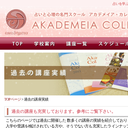
占いを学
TOPページ
>
過去の講座実績
過去の講座も充実しております。参考にご覧下さい。
こちらのページでは過去に開催した 数多くの講座の実績を紹介しており
入学や受講を検討されている方や、そうでない方も充実したラインナッ