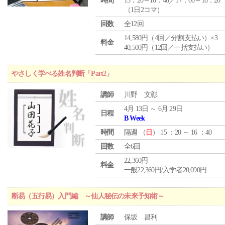
時間
15：20～16：40／17：00～18：20
（1日2コマ）
回数
全12回
14,580円（4回／分割支払い）×3
料金
40,500円（12回／一括支払い）
やさしく学べる姓名判断「Part2」
講師
川野 文彰
4月 13日 ～ 6月 29日
日程
B Week
時間
隔週 （
日
） 15 ：20 ～ 16 ：40
回数
全6回
22,360円
料金
一般22,360円/入学者20,090円
断易（五行易）入門編 ～仙人秘伝の未来予知術～
講師
保坂 昌利