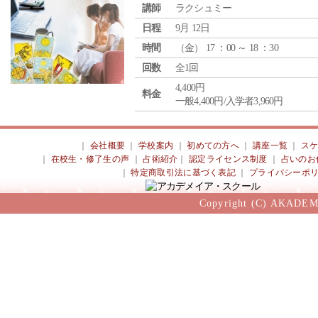
講師
ラクシュミー
日程
9月 12日
時間
（
金
） 17 ：00 ～ 18 ：30
回数
全1回
4,400円
料金
一般4,400円/入学者3,960円
｜
会社概要
｜
学校案内
｜
初めての方へ
｜
講座一覧
｜
ス
｜
在校生・修了生の声
｜
占術紹介
｜
認定ライセンス制度
｜
占いのお
｜
特定商取引法に基づく表記
｜
プライバシーポ
Copyright (C) AKADEM