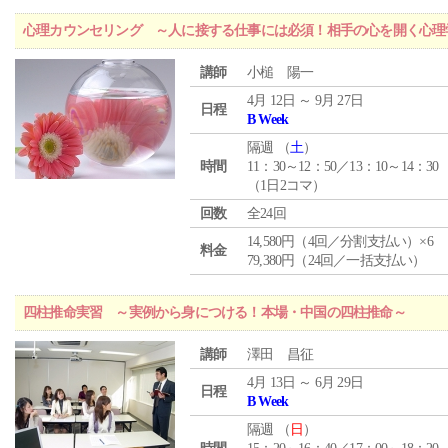
心理カウンセリング ～人に接する仕事には必須！相手の心を開く心理
講師
小槌 陽一
4月 12日 ～ 9月 27日
日程
B Week
隔週 （
土
）
時間
11：30～12：50／13：10～14：30
（1日2コマ）
回数
全24回
14,580円（4回／分割支払い）×6
料金
79,380円（24回／一括支払い）
四柱推命実習 ～実例から身につける！本場・中国の四柱推命～
講師
澤田 昌征
4月 13日 ～ 6月 29日
日程
B Week
隔週 （
日
）