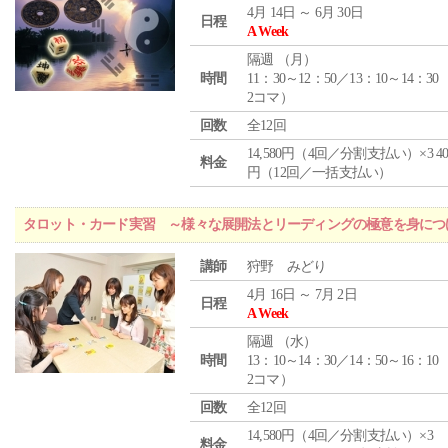
4月 14日 ～ 6月 30日
日程
A Week
隔週 （
月
）
時間
11：30～12：50／13：10～14：30
2コマ）
回数
全12回
14,580円（4回／分割支払い）×3 40,
料金
円（12回／一括支払い）
タロット・カード実習 ～様々な展開法とリーディングの極意を身につ
講師
狩野 みどり
4月 16日 ～ 7月 2日
日程
A Week
隔週 （
水
）
時間
13：10～14：30／14：50～16：10
2コマ）
回数
全12回
14,580円（4回／分割支払い）×3
料金