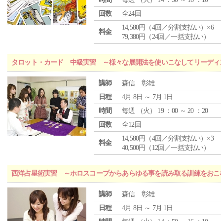
回数
全24回
14,580円（4回／分割支払い）×6
料金
79,380円（24回／一括支払い）
タロット・カード 中級実習 ～様々な展開法を使いこなしてリーディ
講師
森信 彰雄
日程
4月 8日 ～ 7月 1日
時間
毎週 （
火
） 19 ：00 ～ 20 ：20
回数
全12回
14,580円（4回／分割支払い）×3
料金
40,500円（12回／一括支払い）
西洋占星術実習 ～ホロスコープからあらゆる事を読み取る訓練をおこ
講師
森信 彰雄
日程
4月 8日 ～ 7月 1日