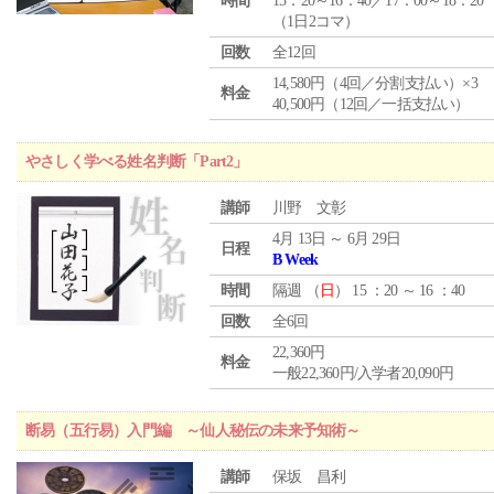
時間
15：20～16：40／17：00～18：20
（1日2コマ）
回数
全12回
14,580円（4回／分割支払い）×3
料金
40,500円（12回／一括支払い）
やさしく学べる姓名判断「Part2」
講師
川野 文彰
4月 13日 ～ 6月 29日
日程
B Week
時間
隔週 （
日
） 15 ：20 ～ 16 ：40
回数
全6回
22,360円
料金
一般22,360円/入学者20,090円
断易（五行易）入門編 ～仙人秘伝の未来予知術～
講師
保坂 昌利