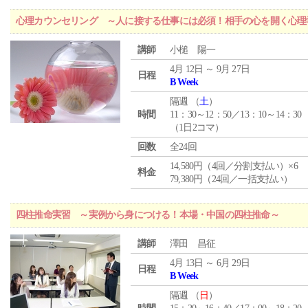
心理カウンセリング ～人に接する仕事には必須！相手の心を開く心理
講師
小槌 陽一
4月 12日 ～ 9月 27日
日程
B Week
隔週 （
土
）
時間
11：30～12：50／13：10～14：30
（1日2コマ）
回数
全24回
14,580円（4回／分割支払い）×6
料金
79,380円（24回／一括支払い）
四柱推命実習 ～実例から身につける！本場・中国の四柱推命～
講師
澤田 昌征
4月 13日 ～ 6月 29日
日程
B Week
隔週 （
日
）