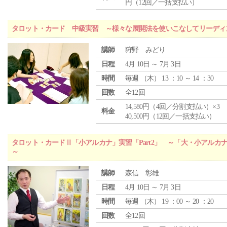
円（12回／一括支払い）
タロット・カード 中級実習 ～様々な展開法を使いこなしてリーディ
講師
狩野 みどり
日程
4月 10日 ～ 7月 3日
時間
毎週 （
木
） 13 ：10 ～ 14 ：30
回数
全12回
14,580円（4回／分割支払い）×3
料金
40,500円（12回／一括支払い）
タロット・カードⅡ「小アルカナ」実習「Part2」 ～「大・小アルカ
～
講師
森信 彰雄
日程
4月 10日 ～ 7月 3日
時間
毎週 （
木
） 19 ：00 ～ 20 ：20
回数
全12回