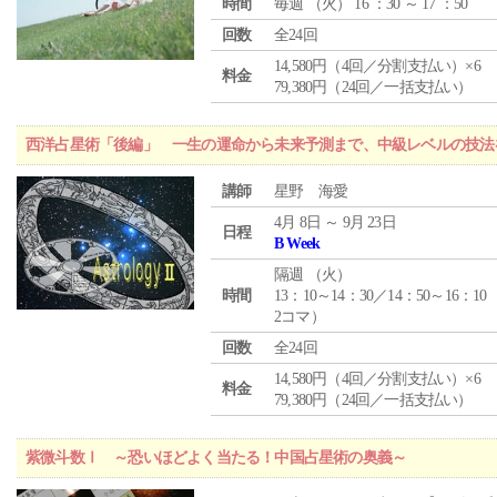
時間
毎週 （
火
） 16 ：30 ～ 17 ：50
回数
全24回
14,580円（4回／分割支払い）×6
料金
79,380円（24回／一括支払い）
西洋占星術「後編」 一生の運命から未来予測まで、中級レベルの技法
講師
星野 海愛
4月 8日 ～ 9月 23日
日程
B Week
隔週 （
火
）
時間
13：10～14：30／14：50～16：10
2コマ）
回数
全24回
14,580円（4回／分割支払い）×6
料金
79,380円（24回／一括支払い）
紫微斗数Ⅰ ～恐いほどよく当たる！中国占星術の奥義～