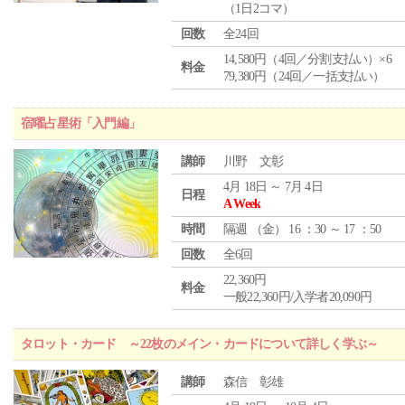
（1日2コマ）
回数
全24回
14,580円（4回／分割支払い）×6
料金
79,380円（24回／一括支払い）
宿曜占星術「入門編」
講師
川野 文彰
4月 18日 ～ 7月 4日
日程
A Week
時間
隔週 （
金
） 16 ：30 ～ 17 ：50
回数
全6回
22,360円
料金
一般22,360円/入学者20,090円
タロット・カード ～22枚のメイン・カードについて詳しく学ぶ～
講師
森信 彰雄