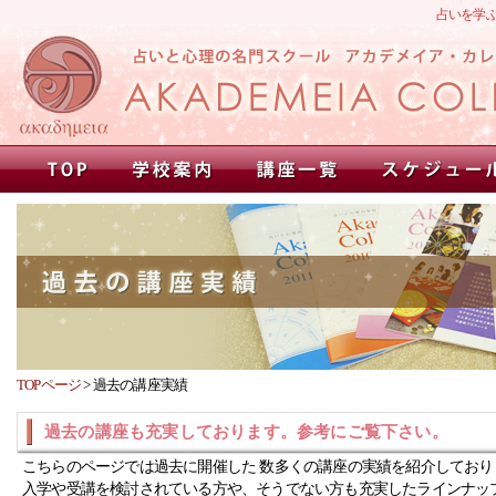
占いを学
TOPページ
>
過去の講座実績
過去の講座も充実しております。参考にご覧下さい。
こちらのページでは過去に開催した 数多くの講座の実績を紹介しており
入学や受講を検討されている方や、そうでない方も充実したラインナッ