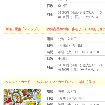
回数
全12回
14,580円（4回／分割支払い）×3
料金
40,500円（12回／一括支払い）
西洋占星術「ステップ1」 ～西洋占星術の第一歩をじっくり楽しく身
講師
北路 久御子
日程
4月 8日 ～ 7月 1日
時間
毎週 （
火
） 13 ：10 ～ 14 ：30
回数
全12回
14,580円（4回／分割支払い）×3
料金
40,500円（12回／一括支払い）
タロット・カード ～22枚のメイン・カードについて詳しく学ぶ～
講師
狩野 みどり
日程
4月 8日 ～ 9月 30日
時間
毎週 （
火
） 14 ：50 ～ 16 ：10