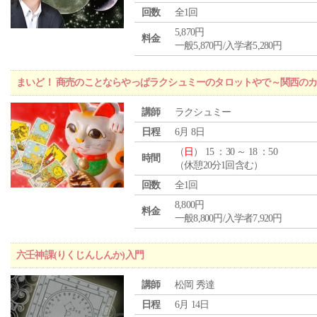
回数
全1回
5,870円
料金
一般5,870円/入学者5,280円
まいど！ 商売のことならやっぱラクシュミーのタロットやで～関西のカ
講師
ラクシュミー
日程
6月 8日
（
日
） 15 ：30 ～ 18 ：50
時間
（休憩20分1回含む）
回数
全1回
8,800円
料金
一般8,800円/入学者7,920円
六壬神課(りくじんしんか)入門
講師
松岡 秀達
日程
6月 14日