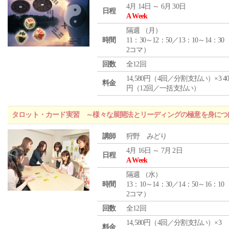
4月 14日 ～ 6月 30日
日程
A Week
隔週 （
月
）
時間
11：30～12：50／13：10～14：30
2コマ）
回数
全12回
14,580円（4回／分割支払い）×3 40,
料金
円（12回／一括支払い）
タロット・カード実習 ～様々な展開法とリーディングの極意を身につ
講師
狩野 みどり
4月 16日 ～ 7月 2日
日程
A Week
隔週 （
水
）
時間
13：10～14：30／14：50～16：10
2コマ）
回数
全12回
14,580円（4回／分割支払い）×3
料金