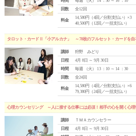
時間
毎週 （
火
） 14 ：50 ～ 16 ：10
回数
全12回
14,580円（4回／分割支払い）×3
料金
40,500円（12回／一括支払い）
タロット・カードⅡ「小アルカナ」 ～78枚のフルセット・カードを自
講師
狩野 みどり
日程
4月 8日 ～ 9月 30日
時間
毎週 （
火
） 13 ：10 ～ 14 ：30
回数
全24回
14,580円（4回／分割支払い）×6
料金
79,380円（24回／一括支払い）
心理カウンセリング ～人に接する仕事には必須！相手の心を開く心理
講師
ＴＭＡカウンセラー
日程
4月 8日 ～ 9月 30日