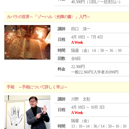
40,500円（12回／一括支払い）
カバラの世界～「ゾーハル〈光輝の書〉」入門～
講師
田口 清一
4月 18日 ～ 7月 4日
日程
A Week
時間
隔週 （
金
） 14 ：50 ～ 16 ：10
回数
全6回
22,360円
料金
一般22,360円/入学者20,090円
手相 ～手相について詳しく学ぶ～
講師
川野 文彰
4月 18日 ～ 10月 3日
日程
A Week
隔週 （
金
）
時間
13：10～14：30／14：50～16：10