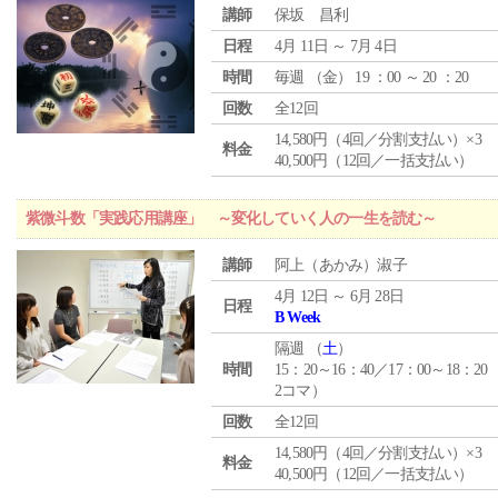
講師
保坂 昌利
日程
4月 11日 ～ 7月 4日
時間
毎週 （
金
） 19 ：00 ～ 20 ：20
回数
全12回
14,580円（4回／分割支払い）×3
料金
40,500円（12回／一括支払い）
紫微斗数「実践応用講座」 ～変化していく人の一生を読む～
講師
阿上（あかみ）淑子
4月 12日 ～ 6月 28日
日程
B Week
隔週 （
土
）
時間
15：20～16：40／17：00～18：20
2コマ）
回数
全12回
14,580円（4回／分割支払い）×3
料金
40,500円（12回／一括支払い）