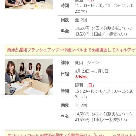
時間
11：30～12：50／13：10～14：30
2コマ）
回数
全12回
14,580円（4回／分割支払い）×3
料金
40,500円（12回／一括支払い）
西洋占星術ブラッシュアップ～中級レベルまでを総復習してスキルアッ
講師
関口 シュン
4月 20日 ～ 7月 6日
日程
A Week
隔週 （
日
）
時間
15：20～16：40／17：00～18：20
2コマ）
回数
全12回
14,580円（4回／分割支払い）×3
料金
40,500円（12回／一括支払い）
タロット・カード＆西洋占星術／合同実占ゼミ「Part2」 ～タロッ