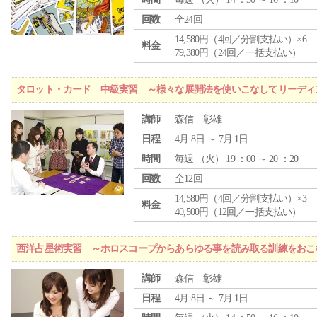
回数
全24回
14,580円（4回／分割支払い）×6
料金
79,380円（24回／一括支払い）
タロット・カード 中級実習 ～様々な展開法を使いこなしてリーディ
講師
森信 彰雄
日程
4月 8日 ～ 7月 1日
時間
毎週 （
火
） 19 ：00 ～ 20 ：20
回数
全12回
14,580円（4回／分割支払い）×3
料金
40,500円（12回／一括支払い）
西洋占星術実習 ～ホロスコープからあらゆる事を読み取る訓練をおこ
講師
森信 彰雄
日程
4月 8日 ～ 7月 1日