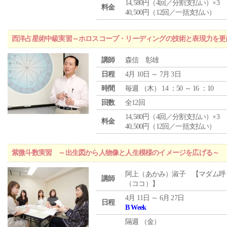
14,580円（4回／分割支払い）×3
料金
40,500円（12回／一括支払い）
西洋占星術中級実習～ホロスコープ・リーディングの技術と表現力を更
講師
森信 彰雄
日程
4月 10日 ～ 7月 3日
時間
毎週 （
木
） 14 ：50 ～ 16 ：10
回数
全12回
14,580円（4回／分割支払い）×3
料金
40,500円（12回／一括支払い）
紫微斗数実習 ～出生図から人物像と人生模様のイメージを広げる～
阿上（あかみ）淑子 【マダム呼
講師
（ココ）】
4月 11日 ～ 6月 27日
日程
B Week
隔週 （
金
）