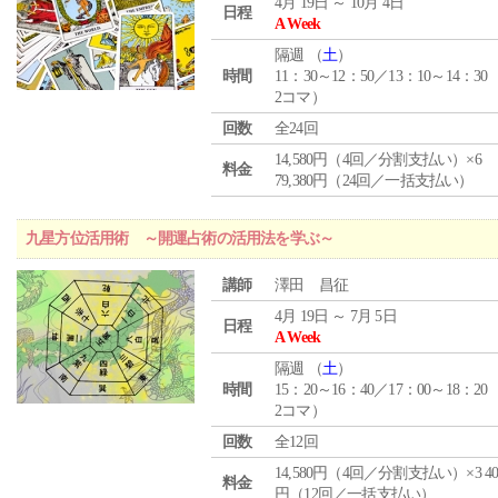
4月 19日 ～ 10月 4日
日程
A Week
隔週 （
土
）
時間
11：30～12：50／13：10～14：30
2コマ）
回数
全24回
14,580円（4回／分割支払い）×6
料金
79,380円（24回／一括支払い）
九星方位活用術 ～開運占術の活用法を学ぶ～
講師
澤田 昌征
4月 19日 ～ 7月 5日
日程
A Week
隔週 （
土
）
時間
15：20～16：40／17：00～18：20
2コマ）
回数
全12回
14,580円（4回／分割支払い）×3 40,
料金
円（12回／一括支払い）