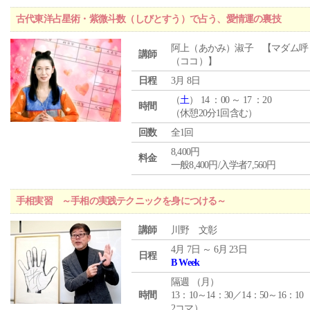
古代東洋占星術・紫微斗数（しびとすう）で占う、愛情運の裏技
阿上（あかみ）淑子 【マダム呼
講師
（ココ）】
日程
3月 8日
（
土
） 14 ：00 ～ 17 ：20
時間
（休憩20分1回含む）
回数
全1回
8,400円
料金
一般8,400円/入学者7,560円
手相実習 ～手相の実践テクニックを身につける～
講師
川野 文彰
4月 7日 ～ 6月 23日
日程
B Week
隔週 （
月
）
時間
13：10～14：30／14：50～16：10
2コマ）