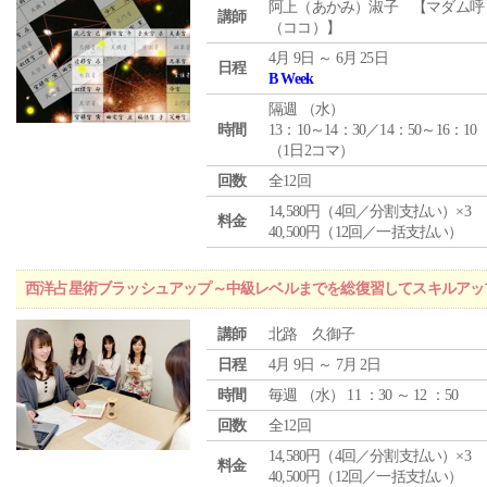
阿上（あかみ）淑子 【マダム呼
講師
（ココ）】
4月 9日 ～ 6月 25日
日程
B Week
隔週 （
水
）
時間
13：10～14：30／14：50～16：10
（1日2コマ）
回数
全12回
14,580円（4回／分割支払い）×3
料金
40,500円（12回／一括支払い）
西洋占星術ブラッシュアップ～中級レベルまでを総復習してスキルアッ
講師
北路 久御子
日程
4月 9日 ～ 7月 2日
時間
毎週 （
水
） 11 ：30 ～ 12 ：50
回数
全12回
14,580円（4回／分割支払い）×3
料金
40,500円（12回／一括支払い）