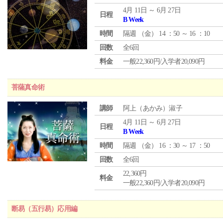
4月 11日 ～ 6月 27日
日程
B Week
時間
隔週 （
金
） 14 ：50 ～ 16 ：10
回数
全6回
料金
一般22,360円/入学者20,090円
菩薩真命術
講師
阿上（あかみ）淑子
4月 11日 ～ 6月 27日
日程
B Week
時間
隔週 （
金
） 16 ：30 ～ 17 ：50
回数
全6回
22,360円
料金
一般22,360円/入学者20,090円
断易（五行易）応用編