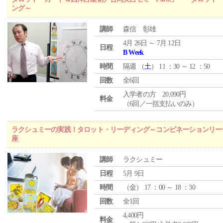
ング～
講師
森信 彰雄
4月 26日 ～ 7月 12日
日程
B Week
時間
隔週 （
土
） 11 ：30 ～ 12 ：50
回数
全6回
入学者の方 20,090円
料金
（6回／一括支払いのみ）
ラクシュミーの実践！タロット・リーディング～コンビネーションリー
座
講師
ラクシュミー
日程
5月 9日
時間
（
金
） 17 ：00 ～ 18 ：30
回数
全1回
4,400円
料金