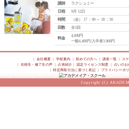
講師
ラクシュミー
日程
9月 12日
時間
（
金
） 17 ：00 ～ 18 ：30
回数
全1回
4,400円
料金
一般4,400円/入学者3,960円
｜
会社概要
｜
学校案内
｜
初めての方へ
｜
講座一覧
｜
ス
｜
在校生・修了生の声
｜
占術紹介
｜
認定ライセンス制度
｜
占いのお
｜
特定商取引法に基づく表記
｜
プライバシーポ
Copyright (C) AKADEM