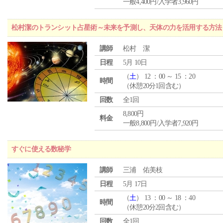
一般4,400円/入学者3,960円
松村潔のトランシット占星術～未来を予測し、天体の力を活用する方法
講師
松村 潔
日程
5月 10日
（
土
） 12 ：00 ～ 15 ：20
時間
（休憩20分1回含む）
回数
全1回
8,800円
料金
一般8,800円/入学者7,920円
すぐに使える数秘学
講師
三浦 佑美枝
日程
5月 17日
（
土
） 13 ：00 ～ 18 ：40
時間
（休憩20分2回含む）
回数
全1回