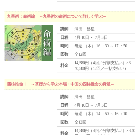
九星術：命術編 ～九星術の命術について詳しく学ぶ～
講師
澤田 昌征
日程
4月 10日 ～ 7月 3日
時間
毎週 （
木
） 16 ：30 ～ 17 ：50
回数
全12回
14,580円（4回／分割支払い）×3
料金
40,500円（12回／一括支払い）
四柱推命Ⅰ ～基礎から学ぶ本場・中国の四柱推命の真髄～
講師
澤田 昌征
日程
4月 10日 ～ 7月 3日
時間
毎週 （
木
） 14 ：50 ～ 16 ：10
回数
全12回
14,580円（4回／分割支払い）×3 40,
料金