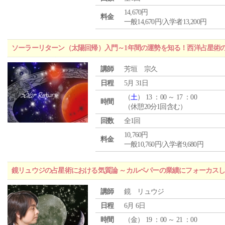
14,670円
料金
一般14,670円/入学者13,200円
ソーラーリターン（太陽回帰）入門～1年間の運勢を知る！西洋占星術
講師
芳垣 宗久
日程
5月 31日
（
土
） 13 ：00 ～ 17 ：00
時間
（休憩20分1回含む）
回数
全1回
10,760円
料金
一般10,760円/入学者9,680円
鏡リュウジの占星術における気質論 ～カルペパーの業績にフォーカス
講師
鏡 リュウジ
日程
6月 6日
時間
（
金
） 19 ：00 ～ 21 ：00