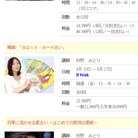
時間
13：10～14：30／14：50～16：10
（1日2コマ）
回数
全12回
14,580円（4回／分割支払い）×3
料金
40,500円（12回／一括支払い）
簡単! 「タロット・カード占い」
講師
狩野 みどり
4月 11日 ～ 6月 27日
日程
B Week
時間
隔週 （
金
） 13 ：10 ～ 14 ：30
回数
全6回
22,360円
料金
一般22,360円/入学者20,090円
日常に活かせる星占い ～はじめての西洋占星術～
講師
狩野 みどり