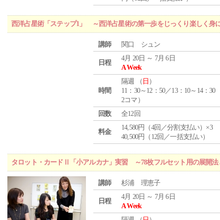
西洋占星術「ステップ1」 ～西洋占星術の第一歩をじっくり楽しく身
講師
関口 シュン
4月 20日 ～ 7月 6日
日程
A Week
隔週 （
日
）
時間
11：30～12：50／13：10～14：30
2コマ）
回数
全12回
14,580円（4回／分割支払い）×3
料金
40,500円（12回／一括支払い）
タロット・カードⅡ「小アルカナ」実習 ～78枚フルセット用の展開
講師
杉浦 理恵子
4月 20日 ～ 7月 6日
日程
A Week
隔週 （
日
）