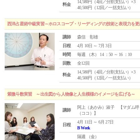
14,580円（4回／分割支払い）×3
料金
40,500円（12回／一括支払い）
西洋占星術中級実習～ホロスコープ・リーディングの技術と表現力を更
講師
森信 彰雄
日程
4月 10日 ～ 7月 3日
時間
毎週 （
木
） 14 ：50 ～ 16 ：10
回数
全12回
14,580円（4回／分割支払い）×3
料金
40,500円（12回／一括支払い）
紫微斗数実習 ～出生図から人物像と人生模様のイメージを広げる～
阿上（あかみ）淑子 【マダム呼
講師
（ココ）】
4月 11日 ～ 6月 27日
日程
B Week
隔週 （
金
）