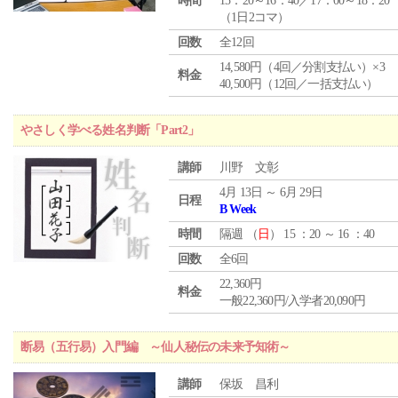
時間
15：20～16：40／17：00～18：20
（1日2コマ）
回数
全12回
14,580円（4回／分割支払い）×3
料金
40,500円（12回／一括支払い）
やさしく学べる姓名判断「Part2」
講師
川野 文彰
4月 13日 ～ 6月 29日
日程
B Week
時間
隔週 （
日
） 15 ：20 ～ 16 ：40
回数
全6回
22,360円
料金
一般22,360円/入学者20,090円
断易（五行易）入門編 ～仙人秘伝の未来予知術～
講師
保坂 昌利