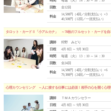
時間
毎週 （
火
） 14 ：50 ～ 16 ：10
回数
全12回
14,580円（4回／分割支払い）×3
料金
40,500円（12回／一括支払い）
タロット・カードⅡ「小アルカナ」 ～78枚のフルセット・カードを自
講師
狩野 みどり
日程
4月 8日 ～ 9月 30日
時間
毎週 （
火
） 13 ：10 ～ 14 ：30
回数
全24回
14,580円（4回／分割支払い）×6
料金
79,380円（24回／一括支払い）
心理カウンセリング ～人に接する仕事には必須！相手の心を開く心理
講師
ＴＭＡカウンセラー
日程
4月 8日 ～ 9月 30日