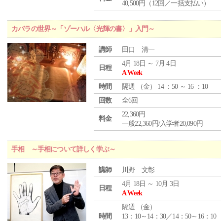
40,500円（12回／一括支払い）
カバラの世界～「ゾーハル〈光輝の書〉」入門～
講師
田口 清一
4月 18日 ～ 7月 4日
日程
A Week
時間
隔週 （
金
） 14 ：50 ～ 16 ：10
回数
全6回
22,360円
料金
一般22,360円/入学者20,090円
手相 ～手相について詳しく学ぶ～
講師
川野 文彰
4月 18日 ～ 10月 3日
日程
A Week
隔週 （
金
）
時間
13：10～14：30／14：50～16：10