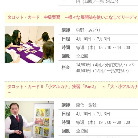
円（12回／一括支払い）
タロット・カード 中級実習 ～様々な展開法を使いこなしてリーディ
講師
狩野 みどり
日程
4月 10日 ～ 7月 3日
時間
毎週 （
木
） 13 ：10 ～ 14 ：30
回数
全12回
14,580円（4回／分割支払い）×3
料金
40,500円（12回／一括支払い）
タロット・カードⅡ「小アルカナ」実習「Part2」 ～「大・小アルカ
～
講師
森信 彰雄
日程
4月 10日 ～ 7月 3日
時間
毎週 （
木
） 19 ：00 ～ 20 ：20
回数
全12回