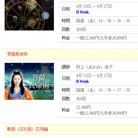
4月 11日 ～ 6月 27日
日程
B Week
時間
隔週 （
金
） 14 ：50 ～ 16 ：10
回数
全6回
料金
一般22,360円/入学者20,090円
菩薩真命術
講師
阿上（あかみ）淑子
4月 11日 ～ 6月 27日
日程
B Week
時間
隔週 （
金
） 16 ：30 ～ 17 ：50
回数
全6回
22,360円
料金
一般22,360円/入学者20,090円
断易（五行易）応用編