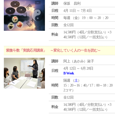
講師
保坂 昌利
日程
4月 11日 ～ 7月 4日
時間
毎週 （
金
） 19 ：00 ～ 20 ：20
回数
全12回
14,580円（4回／分割支払い）×3
料金
40,500円（12回／一括支払い）
紫微斗数「実践応用講座」 ～変化していく人の一生を読む～
講師
阿上（あかみ）淑子
4月 12日 ～ 6月 28日
日程
B Week
隔週 （
土
）
時間
15：20～16：40／17：00～18：20
2コマ）
回数
全12回
14,580円（4回／分割支払い）×3
料金
40,500円（12回／一括支払い）