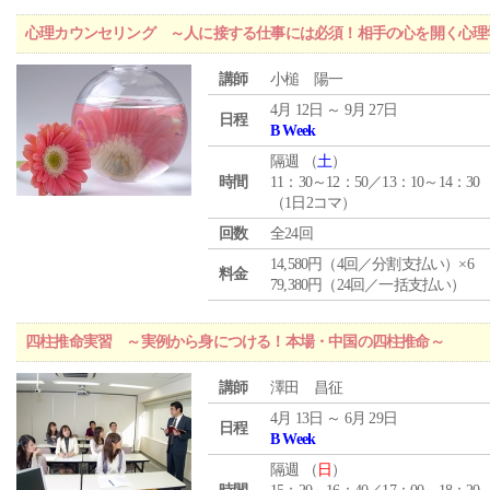
心理カウンセリング ～人に接する仕事には必須！相手の心を開く心理
講師
小槌 陽一
4月 12日 ～ 9月 27日
日程
B Week
隔週 （
土
）
時間
11：30～12：50／13：10～14：30
（1日2コマ）
回数
全24回
14,580円（4回／分割支払い）×6
料金
79,380円（24回／一括支払い）
四柱推命実習 ～実例から身につける！本場・中国の四柱推命～
講師
澤田 昌征
4月 13日 ～ 6月 29日
日程
B Week
隔週 （
日
）