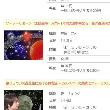
14,670円
料金
一般14,670円/入学者13,200円
ソーラーリターン（太陽回帰）入門～1年間の運勢を知る！西洋占星術
講師
芳垣 宗久
日程
5月 31日
（
土
） 13 ：00 ～ 17 ：00
時間
（休憩20分1回含む）
回数
全1回
10,760円
料金
一般10,760円/入学者9,680円
鏡リュウジの占星術における気質論 ～カルペパーの業績にフォーカス
講師
鏡 リュウジ
日程
6月 6日
時間
（
金
） 19 ：00 ～ 21 ：00