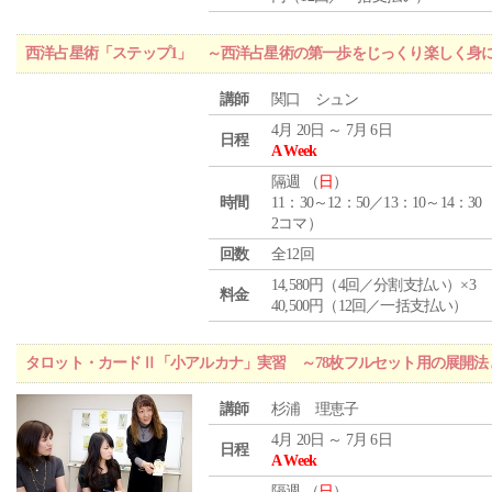
西洋占星術「ステップ1」 ～西洋占星術の第一歩をじっくり楽しく身
講師
関口 シュン
4月 20日 ～ 7月 6日
日程
A Week
隔週 （
日
）
時間
11：30～12：50／13：10～14：30
2コマ）
回数
全12回
14,580円（4回／分割支払い）×3
料金
40,500円（12回／一括支払い）
タロット・カードⅡ「小アルカナ」実習 ～78枚フルセット用の展開
講師
杉浦 理恵子
4月 20日 ～ 7月 6日
日程
A Week
隔週 （
日
）