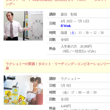
ング～
講師
森信 彰雄
4月 26日 ～ 7月 12日
日程
B Week
時間
隔週 （
土
） 11 ：30 ～ 12 ：50
回数
全6回
入学者の方 20,090円
料金
（6回／一括支払いのみ）
ラクシュミーの実践！タロット・リーディング～コンビネーションリー
座
講師
ラクシュミー
日程
5月 9日
時間
（
金
） 17 ：00 ～ 18 ：30
回数
全1回
4,400円
料金