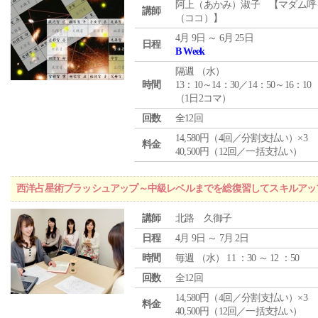
阿上（あかみ）淑子 【マダム呼
講師
（ココ）】
4月 9日 ～ 6月 25日
日程
B Week
隔週 （
水
）
時間
13：10～14：30／14：50～16：10
（1日2コマ）
回数
全12回
14,580円（4回／分割支払い）×3
料金
40,500円（12回／一括支払い）
西洋占星術ブラッシュアップ～中級レベルまでを総復習してスキルアッ
講師
北路 久御子
日程
4月 9日 ～ 7月 2日
時間
毎週 （
水
） 11 ：30 ～ 12 ：50
回数
全12回
14,580円（4回／分割支払い）×3
料金
40,500円（12回／一括支払い）