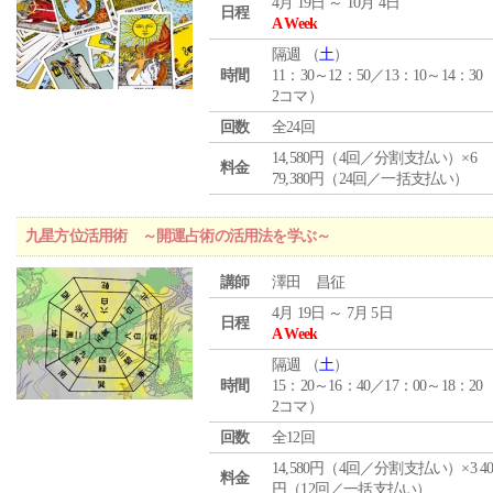
4月 19日 ～ 10月 4日
日程
A Week
隔週 （
土
）
時間
11：30～12：50／13：10～14：30
2コマ）
回数
全24回
14,580円（4回／分割支払い）×6
料金
79,380円（24回／一括支払い）
九星方位活用術 ～開運占術の活用法を学ぶ～
講師
澤田 昌征
4月 19日 ～ 7月 5日
日程
A Week
隔週 （
土
）
時間
15：20～16：40／17：00～18：20
2コマ）
回数
全12回
14,580円（4回／分割支払い）×3 40,
料金
円（12回／一括支払い）