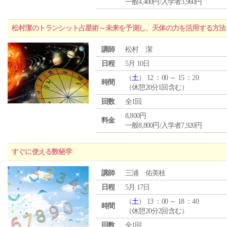
一般4,400円/入学者3,960円
松村潔のトランシット占星術～未来を予測し、天体の力を活用する方法
講師
松村 潔
日程
5月 10日
（
土
） 12 ：00 ～ 15 ：20
時間
（休憩20分1回含む）
回数
全1回
8,800円
料金
一般8,800円/入学者7,920円
すぐに使える数秘学
講師
三浦 佑美枝
日程
5月 17日
（
土
） 13 ：00 ～ 18 ：40
時間
（休憩20分2回含む）
回数
全1回