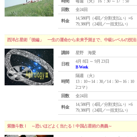
時間
毎週 （
火
） 16 ：30 ～ 17 ：50
回数
全24回
14,580円（4回／分割支払い）×6
料金
79,380円（24回／一括支払い）
西洋占星術「後編」 一生の運命から未来予測まで、中級レベルの技法
講師
星野 海愛
4月 8日 ～ 9月 23日
日程
B Week
隔週 （
火
）
時間
13：10～14：30／14：50～16：10
2コマ）
回数
全24回
14,580円（4回／分割支払い）×6
料金
79,380円（24回／一括支払い）
紫微斗数Ⅰ ～恐いほどよく当たる！中国占星術の奥義～