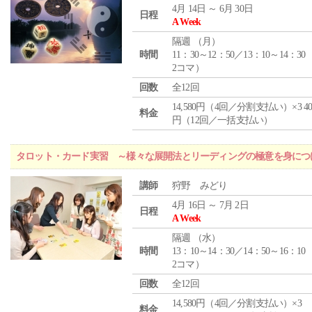
4月 14日 ～ 6月 30日
日程
A Week
隔週 （
月
）
時間
11：30～12：50／13：10～14：30
2コマ）
回数
全12回
14,580円（4回／分割支払い）×3 40,
料金
円（12回／一括支払い）
タロット・カード実習 ～様々な展開法とリーディングの極意を身につ
講師
狩野 みどり
4月 16日 ～ 7月 2日
日程
A Week
隔週 （
水
）
時間
13：10～14：30／14：50～16：10
2コマ）
回数
全12回
14,580円（4回／分割支払い）×3
料金