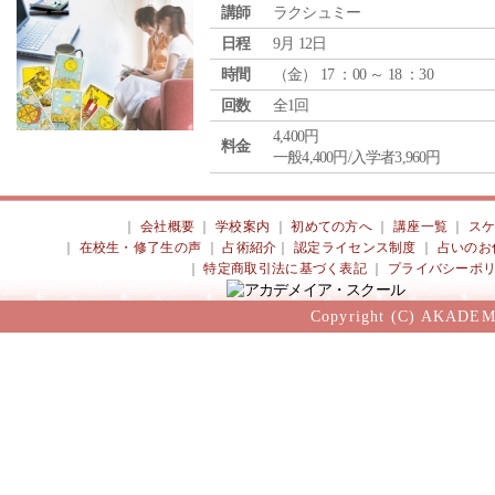
講師
ラクシュミー
日程
9月 12日
時間
（
金
） 17 ：00 ～ 18 ：30
回数
全1回
4,400円
料金
一般4,400円/入学者3,960円
｜
会社概要
｜
学校案内
｜
初めての方へ
｜
講座一覧
｜
ス
｜
在校生・修了生の声
｜
占術紹介
｜
認定ライセンス制度
｜
占いのお
｜
特定商取引法に基づく表記
｜
プライバシーポ
Copyright (C) AKADEM