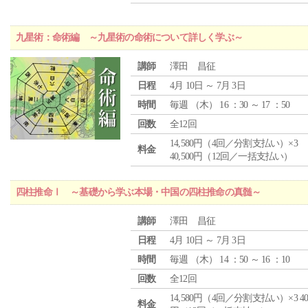
九星術：命術編 ～九星術の命術について詳しく学ぶ～
講師
澤田 昌征
日程
4月 10日 ～ 7月 3日
時間
毎週 （
木
） 16 ：30 ～ 17 ：50
回数
全12回
14,580円（4回／分割支払い）×3
料金
40,500円（12回／一括支払い）
四柱推命Ⅰ ～基礎から学ぶ本場・中国の四柱推命の真髄～
講師
澤田 昌征
日程
4月 10日 ～ 7月 3日
時間
毎週 （
木
） 14 ：50 ～ 16 ：10
回数
全12回
14,580円（4回／分割支払い）×3 40,
料金