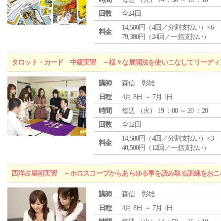
回数
全24回
14,580円（4回／分割支払い）×6
料金
79,380円（24回／一括支払い）
タロット・カード 中級実習 ～様々な展開法を使いこなしてリーディ
講師
森信 彰雄
日程
4月 8日 ～ 7月 1日
時間
毎週 （
火
） 19 ：00 ～ 20 ：20
回数
全12回
14,580円（4回／分割支払い）×3
料金
40,500円（12回／一括支払い）
西洋占星術実習 ～ホロスコープからあらゆる事を読み取る訓練をおこ
講師
森信 彰雄
日程
4月 8日 ～ 7月 1日