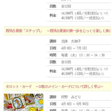
回数
全12回
14,580円（4回／分割支払い）×3
料金
40,500円（12回／一括支払い）
西洋占星術「ステップ1」 ～西洋占星術の第一歩をじっくり楽しく身
講師
北路 久御子
日程
4月 8日 ～ 7月 1日
時間
毎週 （
火
） 13 ：10 ～ 14 ：30
回数
全12回
14,580円（4回／分割支払い）×3
料金
40,500円（12回／一括支払い）
タロット・カード ～22枚のメイン・カードについて詳しく学ぶ～
講師
狩野 みどり
日程
4月 8日 ～ 9月 30日
時間
毎週 （
火
） 14 ：50 ～ 16 ：10