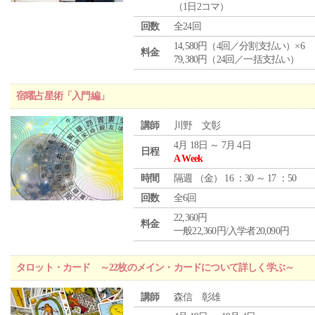
（1日2コマ）
回数
全24回
14,580円（4回／分割支払い）×6
料金
79,380円（24回／一括支払い）
宿曜占星術「入門編」
講師
川野 文彰
4月 18日 ～ 7月 4日
日程
A Week
時間
隔週 （
金
） 16 ：30 ～ 17 ：50
回数
全6回
22,360円
料金
一般22,360円/入学者20,090円
タロット・カード ～22枚のメイン・カードについて詳しく学ぶ～
講師
森信 彰雄