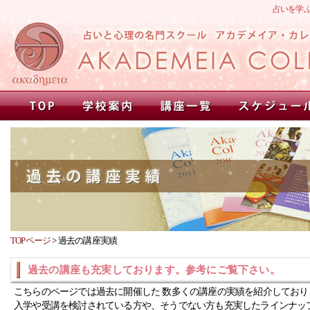
占いを学
TOPページ
>
過去の講座実績
過去の講座も充実しております。参考にご覧下さい。
こちらのページでは過去に開催した 数多くの講座の実績を紹介しており
入学や受講を検討されている方や、そうでない方も充実したラインナッ