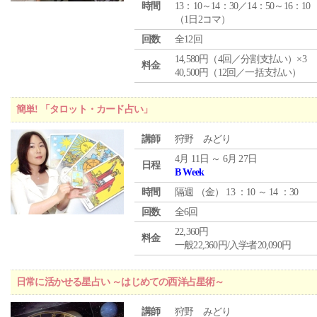
時間
13：10～14：30／14：50～16：10
（1日2コマ）
回数
全12回
14,580円（4回／分割支払い）×3
料金
40,500円（12回／一括支払い）
簡単! 「タロット・カード占い」
講師
狩野 みどり
4月 11日 ～ 6月 27日
日程
B Week
時間
隔週 （
金
） 13 ：10 ～ 14 ：30
回数
全6回
22,360円
料金
一般22,360円/入学者20,090円
日常に活かせる星占い ～はじめての西洋占星術～
講師
狩野 みどり