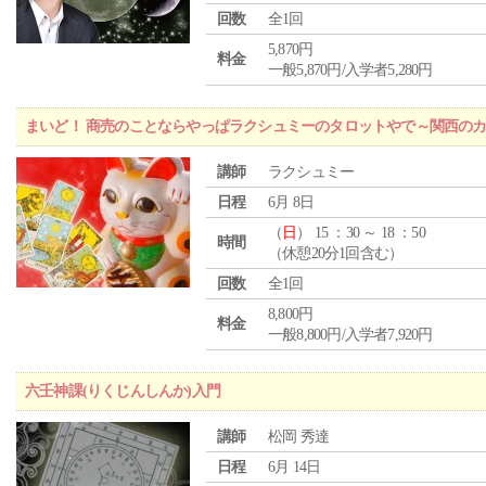
回数
全1回
5,870円
料金
一般5,870円/入学者5,280円
まいど！ 商売のことならやっぱラクシュミーのタロットやで～関西のカ
講師
ラクシュミー
日程
6月 8日
（
日
） 15 ：30 ～ 18 ：50
時間
（休憩20分1回含む）
回数
全1回
8,800円
料金
一般8,800円/入学者7,920円
六壬神課(りくじんしんか)入門
講師
松岡 秀達
日程
6月 14日