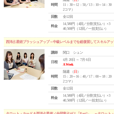
時間
11：30～12：50／13：10～14：30
2コマ）
回数
全12回
14,580円（4回／分割支払い）×3
料金
40,500円（12回／一括支払い）
西洋占星術ブラッシュアップ～中級レベルまでを総復習してスキルアッ
講師
関口 シュン
4月 20日 ～ 7月 6日
日程
A Week
隔週 （
日
）
時間
15：20～16：40／17：00～18：20
2コマ）
回数
全12回
14,580円（4回／分割支払い）×3
料金
40,500円（12回／一括支払い）
タロット・カード＆西洋占星術／合同実占ゼミ「Part2」 ～タロッ