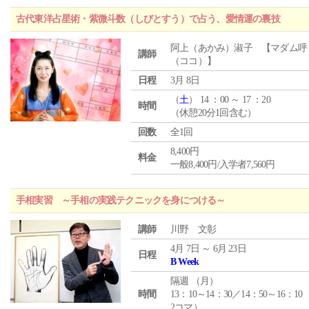
古代東洋占星術・紫微斗数（しびとすう）で占う、愛情運の裏技
阿上（あかみ）淑子 【マダム呼
講師
（ココ）】
日程
3月 8日
（
土
） 14 ：00 ～ 17 ：20
時間
（休憩20分1回含む）
回数
全1回
8,400円
料金
一般8,400円/入学者7,560円
手相実習 ～手相の実践テクニックを身につける～
講師
川野 文彰
4月 7日 ～ 6月 23日
日程
B Week
隔週 （
月
）
時間
13：10～14：30／14：50～16：10
2コマ）