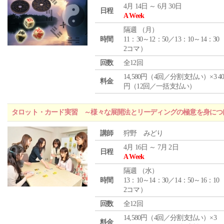
4月 14日 ～ 6月 30日
日程
A Week
隔週 （
月
）
時間
11：30～12：50／13：10～14：30
2コマ）
回数
全12回
14,580円（4回／分割支払い）×3 40,
料金
円（12回／一括支払い）
タロット・カード実習 ～様々な展開法とリーディングの極意を身につ
講師
狩野 みどり
4月 16日 ～ 7月 2日
日程
A Week
隔週 （
水
）
時間
13：10～14：30／14：50～16：10
2コマ）
回数
全12回
14,580円（4回／分割支払い）×3
料金