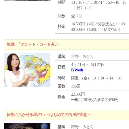
時間
13：10～14：30／14：50～16：10
（1日2コマ）
回数
全12回
14,580円（4回／分割支払い）×3
料金
40,500円（12回／一括支払い）
簡単! 「タロット・カード占い」
講師
狩野 みどり
4月 11日 ～ 6月 27日
日程
B Week
時間
隔週 （
金
） 13 ：10 ～ 14 ：30
回数
全6回
22,360円
料金
一般22,360円/入学者20,090円
日常に活かせる星占い ～はじめての西洋占星術～
講師
狩野 みどり