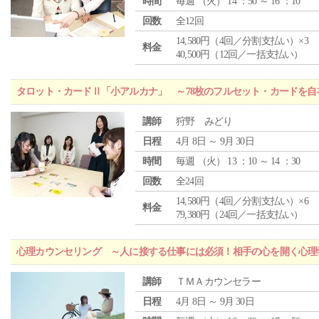
時間
毎週 （
火
） 14 ：50 ～ 16 ：10
回数
全12回
14,580円（4回／分割支払い）×3
料金
40,500円（12回／一括支払い）
タロット・カードⅡ「小アルカナ」 ～78枚のフルセット・カードを自
講師
狩野 みどり
日程
4月 8日 ～ 9月 30日
時間
毎週 （
火
） 13 ：10 ～ 14 ：30
回数
全24回
14,580円（4回／分割支払い）×6
料金
79,380円（24回／一括支払い）
心理カウンセリング ～人に接する仕事には必須！相手の心を開く心理
講師
ＴＭＡカウンセラー
日程
4月 8日 ～ 9月 30日