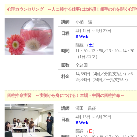
心理カウンセリング ～人に接する仕事には必須！相手の心を開く心理
講師
小槌 陽一
4月 12日 ～ 9月 27日
日程
B Week
隔週 （
土
）
時間
11：30～12：50／13：10～14：30
（1日2コマ）
回数
全24回
14,580円（4回／分割支払い）×6
料金
79,380円（24回／一括支払い）
四柱推命実習 ～実例から身につける！本場・中国の四柱推命～
講師
澤田 昌征
4月 13日 ～ 6月 29日
日程
B Week
隔週 （
日
）