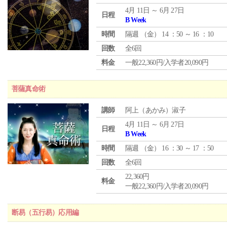
4月 11日 ～ 6月 27日
日程
B Week
時間
隔週 （
金
） 14 ：50 ～ 16 ：10
回数
全6回
料金
一般22,360円/入学者20,090円
菩薩真命術
講師
阿上（あかみ）淑子
4月 11日 ～ 6月 27日
日程
B Week
時間
隔週 （
金
） 16 ：30 ～ 17 ：50
回数
全6回
22,360円
料金
一般22,360円/入学者20,090円
断易（五行易）応用編