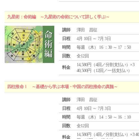
九星術：命術編 ～九星術の命術について詳しく学ぶ～
講師
澤田 昌征
日程
4月 10日 ～ 7月 3日
時間
毎週 （
木
） 16 ：30 ～ 17 ：50
回数
全12回
14,580円（4回／分割支払い）×3
料金
40,500円（12回／一括支払い）
四柱推命Ⅰ ～基礎から学ぶ本場・中国の四柱推命の真髄～
講師
澤田 昌征
日程
4月 10日 ～ 7月 3日
時間
毎週 （
木
） 14 ：50 ～ 16 ：10
回数
全12回
14,580円（4回／分割支払い）×3 40,
料金