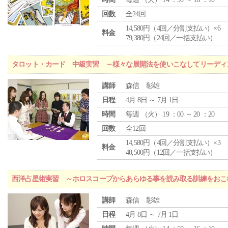
回数
全24回
14,580円（4回／分割支払い）×6
料金
79,380円（24回／一括支払い）
タロット・カード 中級実習 ～様々な展開法を使いこなしてリーディ
講師
森信 彰雄
日程
4月 8日 ～ 7月 1日
時間
毎週 （
火
） 19 ：00 ～ 20 ：20
回数
全12回
14,580円（4回／分割支払い）×3
料金
40,500円（12回／一括支払い）
西洋占星術実習 ～ホロスコープからあらゆる事を読み取る訓練をおこ
講師
森信 彰雄
日程
4月 8日 ～ 7月 1日