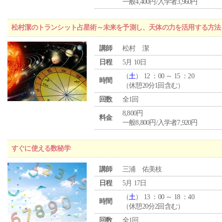
一般4,400円/入学者3,960円
松村潔のトランシット占星術～未来を予測し、天体の力を活用する方法
講師
松村 潔
日程
5月 10日
（
土
） 12 ：00 ～ 15 ：20
時間
（休憩20分1回含む）
回数
全1回
8,800円
料金
一般8,800円/入学者7,920円
すぐに使える数秘学
講師
三浦 佑美枝
日程
5月 17日
（
土
） 13 ：00 ～ 18 ：40
時間
（休憩20分2回含む）
回数
全1回