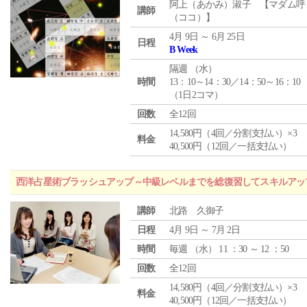
阿上（あかみ）淑子 【マダム呼
講師
（ココ）】
4月 9日 ～ 6月 25日
日程
B Week
隔週 （
水
）
時間
13：10～14：30／14：50～16：10
（1日2コマ）
回数
全12回
14,580円（4回／分割支払い）×3
料金
40,500円（12回／一括支払い）
西洋占星術ブラッシュアップ～中級レベルまでを総復習してスキルアッ
講師
北路 久御子
日程
4月 9日 ～ 7月 2日
時間
毎週 （
水
） 11 ：30 ～ 12 ：50
回数
全12回
14,580円（4回／分割支払い）×3
料金
40,500円（12回／一括支払い）