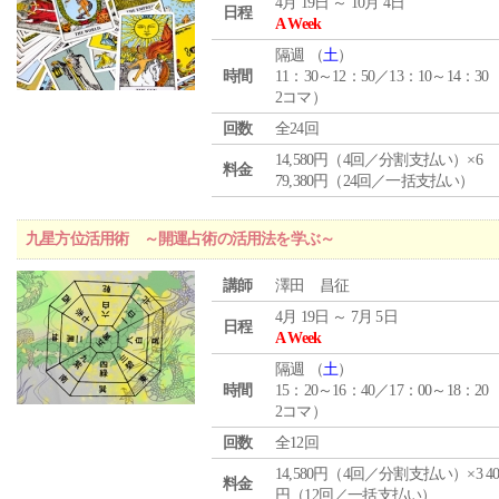
4月 19日 ～ 10月 4日
日程
A Week
隔週 （
土
）
時間
11：30～12：50／13：10～14：30
2コマ）
回数
全24回
14,580円（4回／分割支払い）×6
料金
79,380円（24回／一括支払い）
九星方位活用術 ～開運占術の活用法を学ぶ～
講師
澤田 昌征
4月 19日 ～ 7月 5日
日程
A Week
隔週 （
土
）
時間
15：20～16：40／17：00～18：20
2コマ）
回数
全12回
14,580円（4回／分割支払い）×3 40,
料金
円（12回／一括支払い）