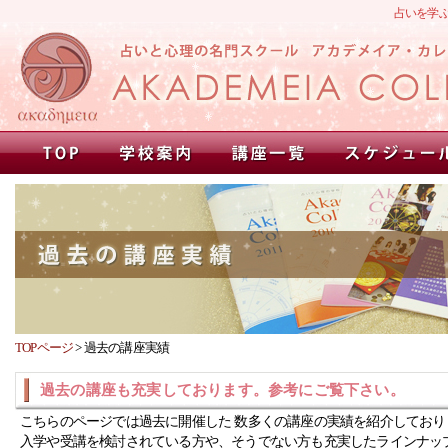
占いを学
TOPページ
>
過去の講座実績
過去の講座も充実しております。参考にご覧下さい。
こちらのページでは過去に開催した 数多くの講座の実績を紹介しており
入学や受講を検討されている方や、そうでない方も充実したラインナッ