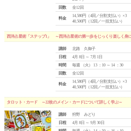
回数
全12回
14,580円（4回／分割支払い）×3
料金
40,500円（12回／一括支払い）
西洋占星術「ステップ1」 ～西洋占星術の第一歩をじっくり楽しく身
講師
北路 久御子
日程
4月 8日 ～ 7月 1日
時間
毎週 （
火
） 13 ：10 ～ 14 ：30
回数
全12回
14,580円（4回／分割支払い）×3
料金
40,500円（12回／一括支払い）
タロット・カード ～22枚のメイン・カードについて詳しく学ぶ～
講師
狩野 みどり
日程
4月 8日 ～ 9月 30日
時間
毎週 （
火
） 14 ：50 ～ 16 ：10