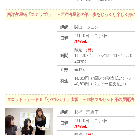
西洋占星術「ステップ1」 ～西洋占星術の第一歩をじっくり楽しく身
講師
関口 シュン
4月 20日 ～ 7月 6日
日程
A Week
隔週 （
日
）
時間
11：30～12：50／13：10～14：30
2コマ）
回数
全12回
14,580円（4回／分割支払い）×3
料金
40,500円（12回／一括支払い）
タロット・カードⅡ「小アルカナ」実習 ～78枚フルセット用の展開
講師
杉浦 理恵子
4月 20日 ～ 7月 6日
日程
A Week
隔週 （
日
）