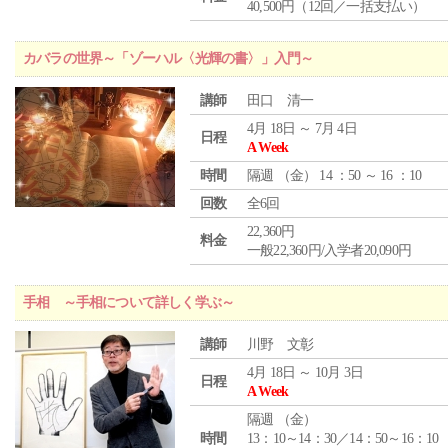
40,500円（12回／一括支払い）
カバラの世界～「ゾーハル〈光輝の書〉」入門～
講師
田口 清一
4月 18日 ～ 7月 4日
日程
A Week
時間
隔週 （
金
） 14 ：50 ～ 16 ：10
回数
全6回
22,360円
料金
一般22,360円/入学者20,090円
手相 ～手相について詳しく学ぶ～
講師
川野 文彰
4月 18日 ～ 10月 3日
日程
A Week
隔週 （
金
）
時間
13：10～14：30／14：50～16：10