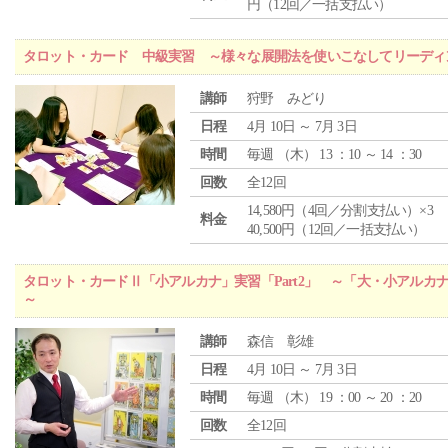
円（12回／一括支払い）
タロット・カード 中級実習 ～様々な展開法を使いこなしてリーディ
講師
狩野 みどり
日程
4月 10日 ～ 7月 3日
時間
毎週 （
木
） 13 ：10 ～ 14 ：30
回数
全12回
14,580円（4回／分割支払い）×3
料金
40,500円（12回／一括支払い）
タロット・カードⅡ「小アルカナ」実習「Part2」 ～「大・小アルカ
～
講師
森信 彰雄
日程
4月 10日 ～ 7月 3日
時間
毎週 （
木
） 19 ：00 ～ 20 ：20
回数
全12回