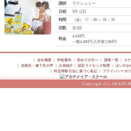
講師
ラクシュミー
日程
9月 12日
時間
（
金
） 17 ：00 ～ 18 ：30
回数
全1回
4,400円
料金
一般4,400円/入学者3,960円
｜
会社概要
｜
学校案内
｜
初めての方へ
｜
講座一覧
｜
ス
｜
在校生・修了生の声
｜
占術紹介
｜
認定ライセンス制度
｜
占いのお
｜
特定商取引法に基づく表記
｜
プライバシーポ
Copyright (C) AKADEM