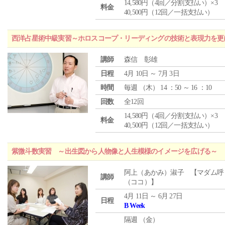
14,580円（4回／分割支払い）×3
料金
40,500円（12回／一括支払い）
西洋占星術中級実習～ホロスコープ・リーディングの技術と表現力を更
講師
森信 彰雄
日程
4月 10日 ～ 7月 3日
時間
毎週 （
木
） 14 ：50 ～ 16 ：10
回数
全12回
14,580円（4回／分割支払い）×3
料金
40,500円（12回／一括支払い）
紫微斗数実習 ～出生図から人物像と人生模様のイメージを広げる～
阿上（あかみ）淑子 【マダム呼
講師
（ココ）】
4月 11日 ～ 6月 27日
日程
B Week
隔週 （
金
）