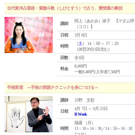
古代東洋占星術・紫微斗数（しびとすう）で占う、愛情運の裏技
阿上（あかみ）淑子 【マダム呼
講師
（ココ）】
日程
3月 8日
（
土
） 14 ：00 ～ 17 ：20
時間
（休憩20分1回含む）
回数
全1回
8,400円
料金
一般8,400円/入学者7,560円
手相実習 ～手相の実践テクニックを身につける～
講師
川野 文彰
4月 7日 ～ 6月 23日
日程
B Week
隔週 （
月
）
時間
13：10～14：30／14：50～16：10
2コマ）