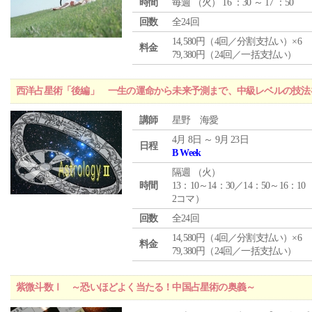
時間
毎週 （
火
） 16 ：30 ～ 17 ：50
回数
全24回
14,580円（4回／分割支払い）×6
料金
79,380円（24回／一括支払い）
西洋占星術「後編」 一生の運命から未来予測まで、中級レベルの技法
講師
星野 海愛
4月 8日 ～ 9月 23日
日程
B Week
隔週 （
火
）
時間
13：10～14：30／14：50～16：10
2コマ）
回数
全24回
14,580円（4回／分割支払い）×6
料金
79,380円（24回／一括支払い）
紫微斗数Ⅰ ～恐いほどよく当たる！中国占星術の奥義～