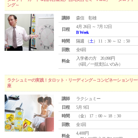
ング～
講師
森信 彰雄
4月 26日 ～ 7月 12日
日程
B Week
時間
隔週 （
土
） 11 ：30 ～ 12 ：50
回数
全6回
入学者の方 20,090円
料金
（6回／一括支払いのみ）
ラクシュミーの実践！タロット・リーディング～コンビネーションリー
座
講師
ラクシュミー
日程
5月 9日
時間
（
金
） 17 ：00 ～ 18 ：30
回数
全1回
4,400円
料金