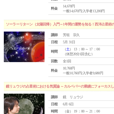
14,670円
料金
一般14,670円/入学者13,200円
ソーラーリターン（太陽回帰）入門～1年間の運勢を知る！西洋占星術
講師
芳垣 宗久
日程
5月 31日
（
土
） 13 ：00 ～ 17 ：00
時間
（休憩20分1回含む）
回数
全1回
10,760円
料金
一般10,760円/入学者9,680円
鏡リュウジの占星術における気質論 ～カルペパーの業績にフォーカス
講師
鏡 リュウジ
日程
6月 6日
時間
（
金
） 19 ：00 ～ 21 ：00