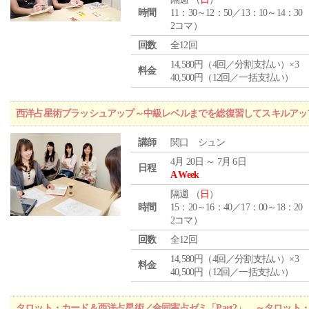
時間
11：30～12：50／13：10～14：30
2コマ）
回数
全12回
14,580円（4回／分割支払い）×3
料金
40,500円（12回／一括支払い）
西洋占星術ブラッシュアップ～中級レベルまでを総復習してスキルアッ
講師
関口 シュン
4月 20日 ～ 7月 6日
日程
A Week
隔週 （
日
）
時間
15：20～16：40／17：00～18：20
2コマ）
回数
全12回
14,580円（4回／分割支払い）×3
料金
40,500円（12回／一括支払い）
タロット・カード＆西洋占星術／合同実占ゼミ「Part2」 ～タロッ