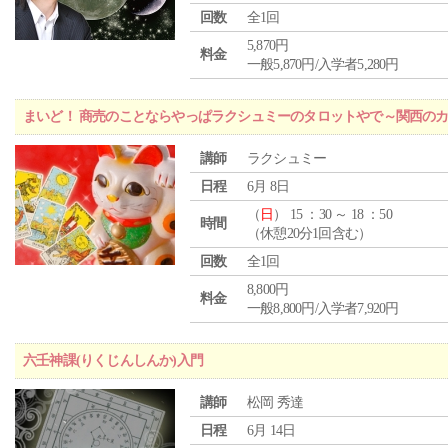
回数
全1回
5,870円
料金
一般5,870円/入学者5,280円
まいど！ 商売のことならやっぱラクシュミーのタロットやで～関西のカ
講師
ラクシュミー
日程
6月 8日
（
日
） 15 ：30 ～ 18 ：50
時間
（休憩20分1回含む）
回数
全1回
8,800円
料金
一般8,800円/入学者7,920円
六壬神課(りくじんしんか)入門
講師
松岡 秀達
日程
6月 14日