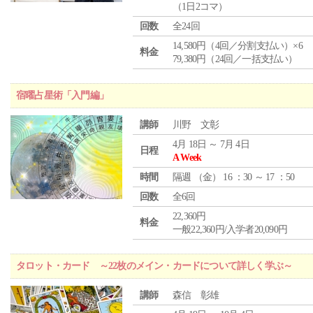
（1日2コマ）
回数
全24回
14,580円（4回／分割支払い）×6
料金
79,380円（24回／一括支払い）
宿曜占星術「入門編」
講師
川野 文彰
4月 18日 ～ 7月 4日
日程
A Week
時間
隔週 （
金
） 16 ：30 ～ 17 ：50
回数
全6回
22,360円
料金
一般22,360円/入学者20,090円
タロット・カード ～22枚のメイン・カードについて詳しく学ぶ～
講師
森信 彰雄