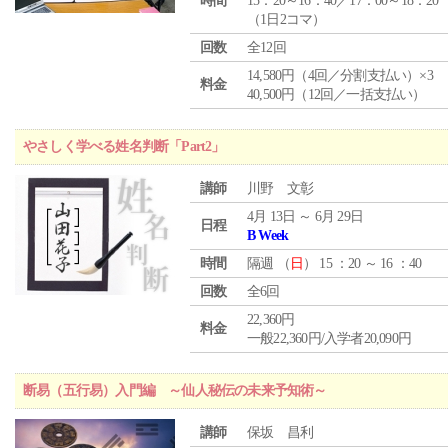
時間
15：20～16：40／17：00～18：20
（1日2コマ）
回数
全12回
14,580円（4回／分割支払い）×3
料金
40,500円（12回／一括支払い）
やさしく学べる姓名判断「Part2」
講師
川野 文彰
4月 13日 ～ 6月 29日
日程
B Week
時間
隔週 （
日
） 15 ：20 ～ 16 ：40
回数
全6回
22,360円
料金
一般22,360円/入学者20,090円
断易（五行易）入門編 ～仙人秘伝の未来予知術～
講師
保坂 昌利