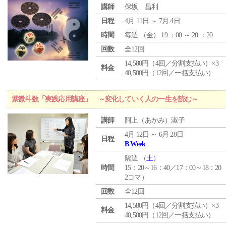
講師
保坂 昌利
日程
4月 11日 ～ 7月 4日
時間
毎週 （
金
） 19 ：00 ～ 20 ：20
回数
全12回
14,580円（4回／分割支払い）×3
料金
40,500円（12回／一括支払い）
紫微斗数「実践応用講座」 ～変化していく人の一生を読む～
講師
阿上（あかみ）淑子
4月 12日 ～ 6月 28日
日程
B Week
隔週 （
土
）
時間
15：20～16：40／17：00～18：20
2コマ）
回数
全12回
14,580円（4回／分割支払い）×3
料金
40,500円（12回／一括支払い）