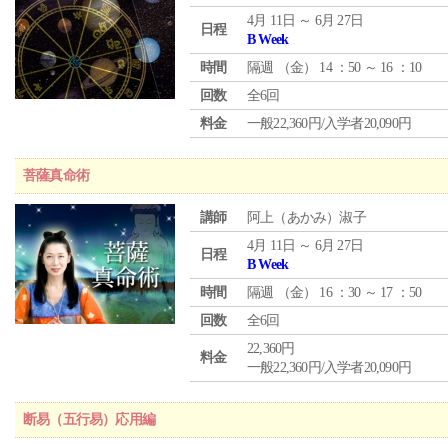
4月 11日 ～ 6月 27日
日程
B Week
時間
隔週 （
金
） 14 ：50 ～ 16 ：10
回数
全6回
料金
一般22,360円/入学者20,090円
菩薩真命術
講師
阿上（あかみ）淑子
4月 11日 ～ 6月 27日
日程
B Week
時間
隔週 （
金
） 16 ：30 ～ 17 ：50
回数
全6回
22,360円
料金
一般22,360円/入学者20,090円
断易（五行易）応用編