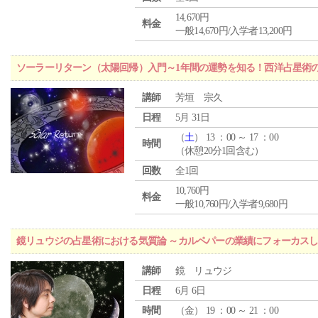
14,670円
料金
一般14,670円/入学者13,200円
ソーラーリターン（太陽回帰）入門～1年間の運勢を知る！西洋占星術
講師
芳垣 宗久
日程
5月 31日
（
土
） 13 ：00 ～ 17 ：00
時間
（休憩20分1回含む）
回数
全1回
10,760円
料金
一般10,760円/入学者9,680円
鏡リュウジの占星術における気質論 ～カルペパーの業績にフォーカス
講師
鏡 リュウジ
日程
6月 6日
時間
（
金
） 19 ：00 ～ 21 ：00