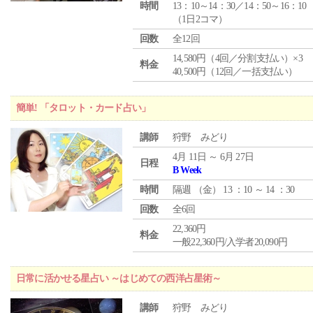
時間
13：10～14：30／14：50～16：10
（1日2コマ）
回数
全12回
14,580円（4回／分割支払い）×3
料金
40,500円（12回／一括支払い）
簡単! 「タロット・カード占い」
講師
狩野 みどり
4月 11日 ～ 6月 27日
日程
B Week
時間
隔週 （
金
） 13 ：10 ～ 14 ：30
回数
全6回
22,360円
料金
一般22,360円/入学者20,090円
日常に活かせる星占い ～はじめての西洋占星術～
講師
狩野 みどり