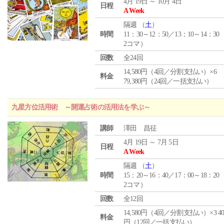
4月 19日 ～ 10月 4日
日程
A Week
隔週 （
土
）
時間
11：30～12：50／13：10～14：30
2コマ）
回数
全24回
14,580円（4回／分割支払い）×6
料金
79,380円（24回／一括支払い）
九星方位活用術 ～開運占術の活用法を学ぶ～
講師
澤田 昌征
4月 19日 ～ 7月 5日
日程
A Week
隔週 （
土
）
時間
15：20～16：40／17：00～18：20
2コマ）
回数
全12回
14,580円（4回／分割支払い）×3 40,
料金
円（12回／一括支払い）