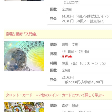
（1日2コマ）
回数
全24回
14,580円（4回／分割支払い）×6
料金
79,380円（24回／一括支払い）
宿曜占星術「入門編」
講師
川野 文彰
4月 18日 ～ 7月 4日
日程
A Week
時間
隔週 （
金
） 16 ：30 ～ 17 ：50
回数
全6回
22,360円
料金
一般22,360円/入学者20,090円
タロット・カード ～22枚のメイン・カードについて詳しく学ぶ～
講師
森信 彰雄