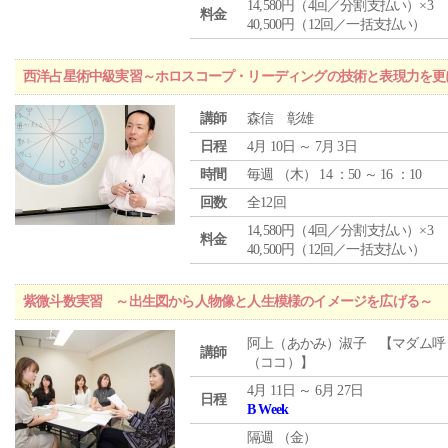
14,580円（4回／分割支払い）×3
料金
40,500円（12回／一括支払い）
西洋占星術中級実習～ホロスコープ・リーディングの技術と表現力を更
講師
森信 彰雄
日程
4月 10日 ～ 7月 3日
時間
毎週 （
木
） 14 ：50 ～ 16 ：10
回数
全12回
14,580円（4回／分割支払い）×3
料金
40,500円（12回／一括支払い）
紫微斗数実習 ～出生図から人物像と人生模様のイメージを広げる～
阿上（あかみ）淑子 【マダム呼
講師
（ココ）】
4月 11日 ～ 6月 27日
日程
B Week
隔週 （
金
）