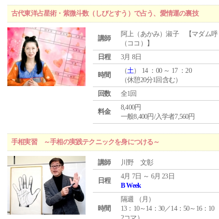
古代東洋占星術・紫微斗数（しびとすう）で占う、愛情運の裏技
阿上（あかみ）淑子 【マダム呼
講師
（ココ）】
日程
3月 8日
（
土
） 14 ：00 ～ 17 ：20
時間
（休憩20分1回含む）
回数
全1回
8,400円
料金
一般8,400円/入学者7,560円
手相実習 ～手相の実践テクニックを身につける～
講師
川野 文彰
4月 7日 ～ 6月 23日
日程
B Week
隔週 （
月
）
時間
13：10～14：30／14：50～16：10
2コマ）