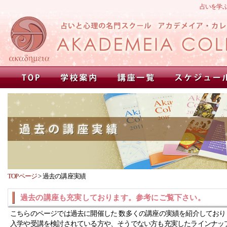
占いを学
TOPページ
>
過去の講座実績
過去の講座も充実しております。参考にご覧下さい。
こちらのページでは過去に開催した 数多くの講座の実績を紹介しており
入学や受講を検討されている方や、そうでない方も充実したラインナッ