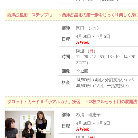
西洋占星術「ステップ1」 ～西洋占星術の第一歩をじっくり楽しく身
講師
関口 シュン
4月 20日 ～ 7月 6日
日程
A Week
隔週 （
日
）
時間
11：30～12：50／13：10～14：30
2コマ）
回数
全12回
14,580円（4回／分割支払い）×3
料金
40,500円（12回／一括支払い）
タロット・カードⅡ「小アルカナ」実習 ～78枚フルセット用の展開
講師
杉浦 理恵子
4月 20日 ～ 7月 6日
日程
A Week
隔週 （
日
）