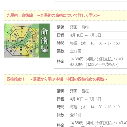
九星術：命術編 ～九星術の命術について詳しく学ぶ～
講師
澤田 昌征
日程
4月 10日 ～ 7月 3日
時間
毎週 （
木
） 16 ：30 ～ 17 ：50
回数
全12回
14,580円（4回／分割支払い）×3
料金
40,500円（12回／一括支払い）
四柱推命Ⅰ ～基礎から学ぶ本場・中国の四柱推命の真髄～
講師
澤田 昌征
日程
4月 10日 ～ 7月 3日
時間
毎週 （
木
） 14 ：50 ～ 16 ：10
回数
全12回
14,580円（4回／分割支払い）×3 40,
料金