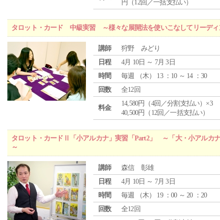
円（12回／一括支払い）
タロット・カード 中級実習 ～様々な展開法を使いこなしてリーディ
講師
狩野 みどり
日程
4月 10日 ～ 7月 3日
時間
毎週 （
木
） 13 ：10 ～ 14 ：30
回数
全12回
14,580円（4回／分割支払い）×3
料金
40,500円（12回／一括支払い）
タロット・カードⅡ「小アルカナ」実習「Part2」 ～「大・小アルカ
～
講師
森信 彰雄
日程
4月 10日 ～ 7月 3日
時間
毎週 （
木
） 19 ：00 ～ 20 ：20
回数
全12回