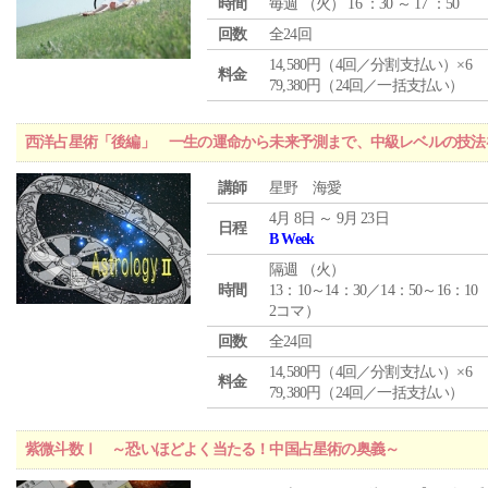
時間
毎週 （
火
） 16 ：30 ～ 17 ：50
回数
全24回
14,580円（4回／分割支払い）×6
料金
79,380円（24回／一括支払い）
西洋占星術「後編」 一生の運命から未来予測まで、中級レベルの技法
講師
星野 海愛
4月 8日 ～ 9月 23日
日程
B Week
隔週 （
火
）
時間
13：10～14：30／14：50～16：10
2コマ）
回数
全24回
14,580円（4回／分割支払い）×6
料金
79,380円（24回／一括支払い）
紫微斗数Ⅰ ～恐いほどよく当たる！中国占星術の奥義～