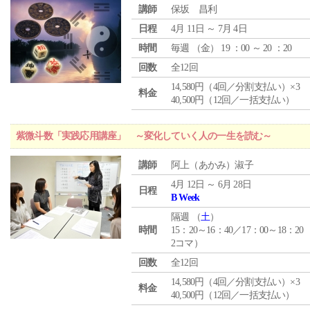
講師
保坂 昌利
日程
4月 11日 ～ 7月 4日
時間
毎週 （
金
） 19 ：00 ～ 20 ：20
回数
全12回
14,580円（4回／分割支払い）×3
料金
40,500円（12回／一括支払い）
紫微斗数「実践応用講座」 ～変化していく人の一生を読む～
講師
阿上（あかみ）淑子
4月 12日 ～ 6月 28日
日程
B Week
隔週 （
土
）
時間
15：20～16：40／17：00～18：20
2コマ）
回数
全12回
14,580円（4回／分割支払い）×3
料金
40,500円（12回／一括支払い）