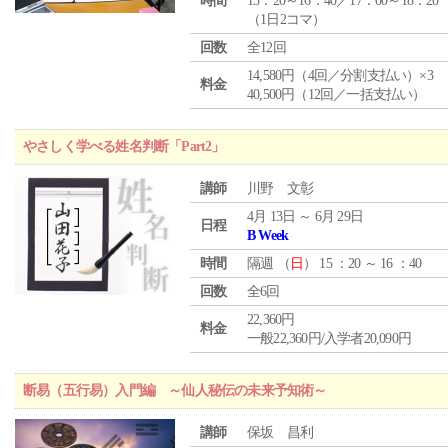
時間
15：20～16：40／17：00～18：20
（1日2コマ）
回数
全12回
14,580円（4回／分割支払い）×3
料金
40,500円（12回／一括支払い）
やさしく学べる姓名判断「Part2」
講師
川野 文彰
4月 13日 ～ 6月 29日
日程
B Week
時間
隔週 （
日
） 15 ：20 ～ 16 ：40
回数
全6回
22,360円
料金
一般22,360円/入学者20,090円
断易（五行易）入門編 ～仙人秘伝の未来予知術～
講師
保坂 昌利