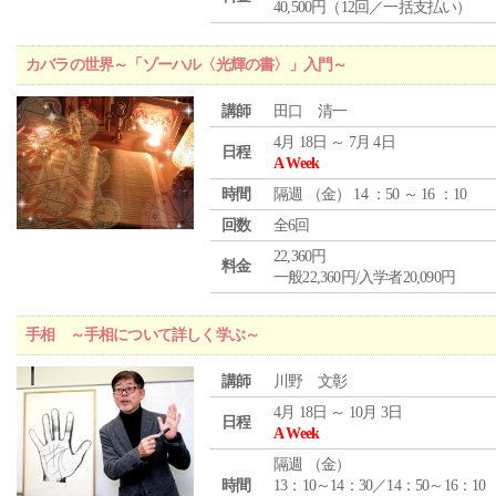
40,500円（12回／一括支払い）
カバラの世界～「ゾーハル〈光輝の書〉」入門～
講師
田口 清一
4月 18日 ～ 7月 4日
日程
A Week
時間
隔週 （
金
） 14 ：50 ～ 16 ：10
回数
全6回
22,360円
料金
一般22,360円/入学者20,090円
手相 ～手相について詳しく学ぶ～
講師
川野 文彰
4月 18日 ～ 10月 3日
日程
A Week
隔週 （
金
）
時間
13：10～14：30／14：50～16：10