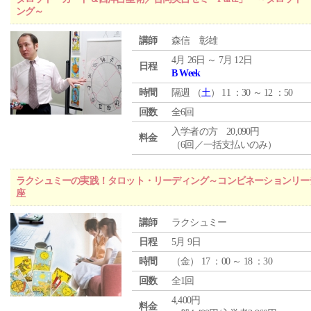
ング～
講師
森信 彰雄
4月 26日 ～ 7月 12日
日程
B Week
時間
隔週 （
土
） 11 ：30 ～ 12 ：50
回数
全6回
入学者の方 20,090円
料金
（6回／一括支払いのみ）
ラクシュミーの実践！タロット・リーディング～コンビネーションリー
座
講師
ラクシュミー
日程
5月 9日
時間
（
金
） 17 ：00 ～ 18 ：30
回数
全1回
4,400円
料金