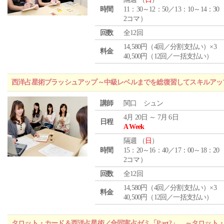
時間
11：30～12：50／13：10～14：30
2コマ）
回数
全12回
14,580円（4回／分割支払い）×3
料金
40,500円（12回／一括支払い）
西洋占星術ブラッシュアップ～中級レベルまでを総復習してスキルアッ
講師
関口 シュン
4月 20日 ～ 7月 6日
日程
A Week
隔週 （
日
）
時間
15：20～16：40／17：00～18：20
2コマ）
回数
全12回
14,580円（4回／分割支払い）×3
料金
40,500円（12回／一括支払い）
タロット・カード＆西洋占星術／合同実占ゼミ「Part2」 ～タロッ