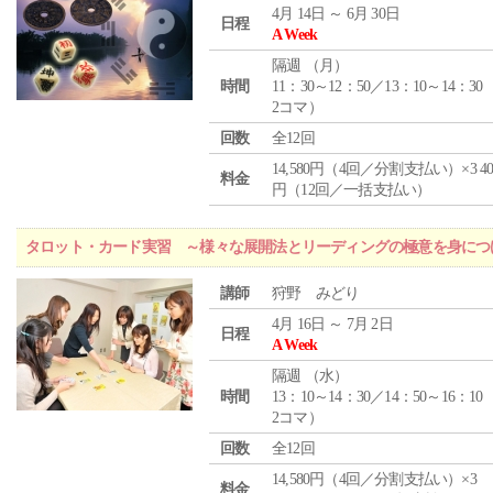
4月 14日 ～ 6月 30日
日程
A Week
隔週 （
月
）
時間
11：30～12：50／13：10～14：30
2コマ）
回数
全12回
14,580円（4回／分割支払い）×3 40,
料金
円（12回／一括支払い）
タロット・カード実習 ～様々な展開法とリーディングの極意を身につ
講師
狩野 みどり
4月 16日 ～ 7月 2日
日程
A Week
隔週 （
水
）
時間
13：10～14：30／14：50～16：10
2コマ）
回数
全12回
14,580円（4回／分割支払い）×3
料金