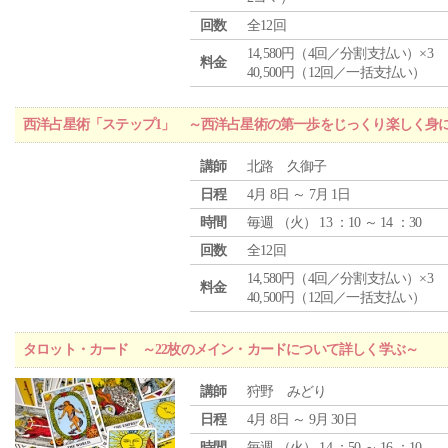
回数
全12回
14,580円（4回／分割支払い）×3
料金
40,500円（12回／一括支払い）
西洋占星術「ステップ1」 ～西洋占星術の第一歩をじっくり楽しく身
講師
北路 久御子
日程
4月 8日 ～ 7月 1日
時間
毎週 （
火
） 13 ：10 ～ 14 ：30
回数
全12回
14,580円（4回／分割支払い）×3
料金
40,500円（12回／一括支払い）
タロット・カード ～22枚のメイン・カードについて詳しく学ぶ～
講師
狩野 みどり
日程
4月 8日 ～ 9月 30日
時間
毎週 （
火
） 14 ：50 ～ 16 ：10