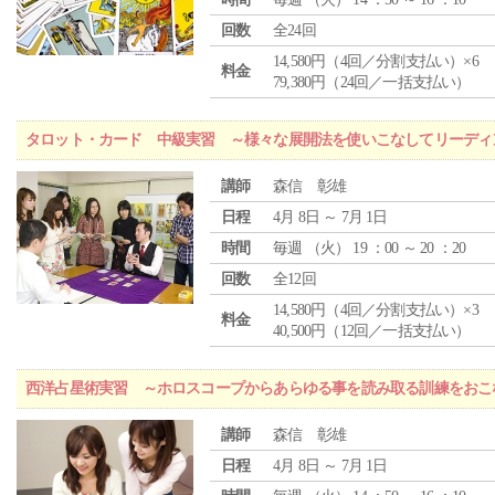
回数
全24回
14,580円（4回／分割支払い）×6
料金
79,380円（24回／一括支払い）
タロット・カード 中級実習 ～様々な展開法を使いこなしてリーディ
講師
森信 彰雄
日程
4月 8日 ～ 7月 1日
時間
毎週 （
火
） 19 ：00 ～ 20 ：20
回数
全12回
14,580円（4回／分割支払い）×3
料金
40,500円（12回／一括支払い）
西洋占星術実習 ～ホロスコープからあらゆる事を読み取る訓練をおこ
講師
森信 彰雄
日程
4月 8日 ～ 7月 1日