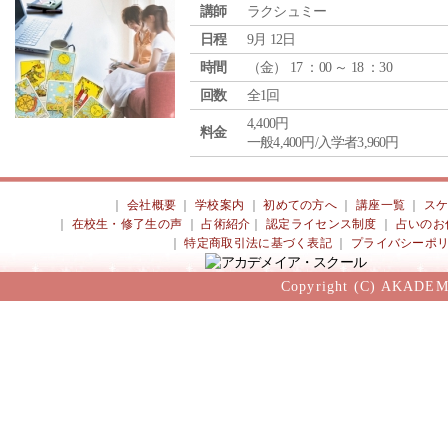
講師
ラクシュミー
日程
9月 12日
時間
（
金
） 17 ：00 ～ 18 ：30
回数
全1回
4,400円
料金
一般4,400円/入学者3,960円
｜
会社概要
｜
学校案内
｜
初めての方へ
｜
講座一覧
｜
ス
｜
在校生・修了生の声
｜
占術紹介
｜
認定ライセンス制度
｜
占いのお
｜
特定商取引法に基づく表記
｜
プライバシーポ
Copyright (C) AKADEM