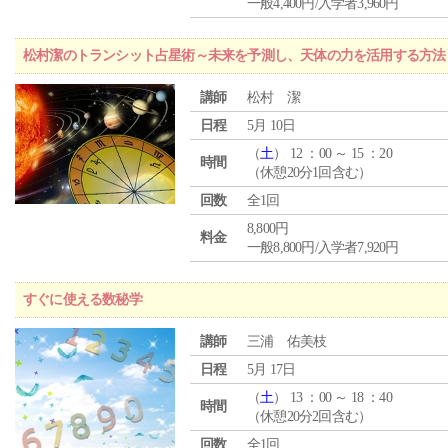
一般4,400円/入学者3,960円
松村潔のトランシット占星術～未来を予測し、天体の力を活用する方法
講師
松村 潔
日程
5月 10日
（
土
） 12 ：00 ～ 15 ：20
時間
（休憩20分1回含む）
回数
全1回
8,800円
料金
一般8,800円/入学者7,920円
すぐに使える数秘学
講師
三浦 佑美枝
日程
5月 17日
（
土
） 13 ：00 ～ 18 ：40
時間
（休憩20分2回含む）
回数
全1回