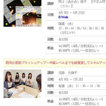
阿上（あかみ）淑子 【マダム呼
講師
（ココ）】
4月 9日 ～ 6月 25日
日程
B Week
隔週 （
水
）
時間
13：10～14：30／14：50～16：10
（1日2コマ）
回数
全12回
14,580円（4回／分割支払い）×3
料金
40,500円（12回／一括支払い）
西洋占星術ブラッシュアップ～中級レベルまでを総復習してスキルアッ
講師
北路 久御子
日程
4月 9日 ～ 7月 2日
時間
毎週 （
水
） 11 ：30 ～ 12 ：50
回数
全12回
14,580円（4回／分割支払い）×3
料金
40,500円（12回／一括支払い）