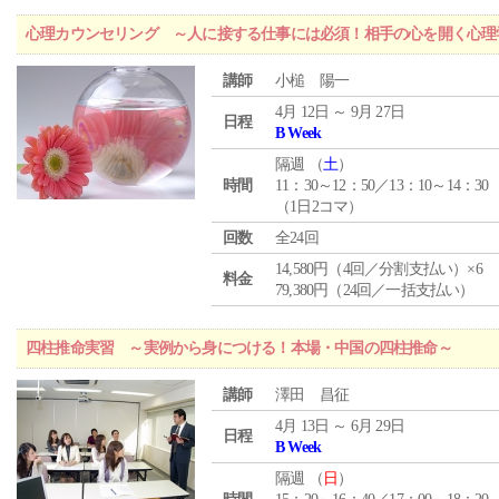
心理カウンセリング ～人に接する仕事には必須！相手の心を開く心理
講師
小槌 陽一
4月 12日 ～ 9月 27日
日程
B Week
隔週 （
土
）
時間
11：30～12：50／13：10～14：30
（1日2コマ）
回数
全24回
14,580円（4回／分割支払い）×6
料金
79,380円（24回／一括支払い）
四柱推命実習 ～実例から身につける！本場・中国の四柱推命～
講師
澤田 昌征
4月 13日 ～ 6月 29日
日程
B Week
隔週 （
日
）