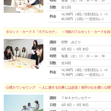
時間
毎週 （
火
） 14 ：50 ～ 16 ：10
回数
全12回
14,580円（4回／分割支払い）×3
料金
40,500円（12回／一括支払い）
タロット・カードⅡ「小アルカナ」 ～78枚のフルセット・カードを自
講師
狩野 みどり
日程
4月 8日 ～ 9月 30日
時間
毎週 （
火
） 13 ：10 ～ 14 ：30
回数
全24回
14,580円（4回／分割支払い）×6
料金
79,380円（24回／一括支払い）
心理カウンセリング ～人に接する仕事には必須！相手の心を開く心理
講師
ＴＭＡカウンセラー
日程
4月 8日 ～ 9月 30日