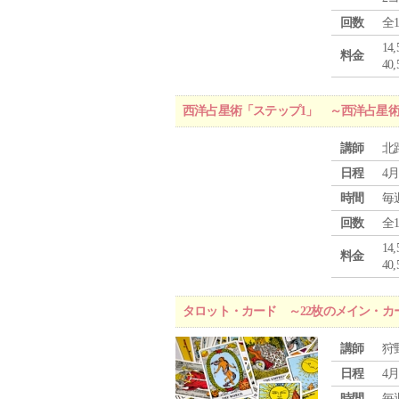
回数
全
1
料金
4
西洋占星術「ステップ1」 ～西洋占星
講師
北
日程
4月
時間
毎
回数
全
1
料金
4
タロット・カード ～22枚のメイン・カ
講師
狩
日程
4月
時間
毎