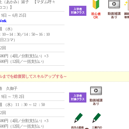
上（あかみ）淑子 【マダム呼々
ココ）】
 9日 ～ 6月 25日
Week
週 （
水
）
：10～14：30／14：50～16：10
1日2コマ）
12回
4,580円（4回／分割支払い）×3
0,500円（12回／一括支払い）
ルまでを総復習してスキルアップする～
路 久御子
 9日 ～ 7月 2日
週 （
水
） 11 ：30 ～ 12 ：50
12回
4,580円（4回／分割支払い）×3
0,500円（12回／一括支払い）