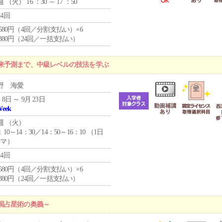
週 （
火
） 16 ：30 ～ 17 ：50
24回
4,580円（4回／分割支払い）×6
9,380円（24回／一括支払い）
来予測まで、中級レベルの技法を学ぶ
野 海愛
 8日 ～ 9月 23日
Week
週 （
火
）
：10～14：30／14：50～16：10 （1日
コマ）
24回
4,580円（4回／分割支払い）×6
9,380円（24回／一括支払い）
国占星術の奥義～