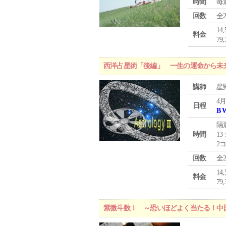
時間
毎
回数
全
1
料金
7
西洋占星術「後編」 一生の運命から未
講師
星
4月
日程
B 
隔
時間
13
2
回数
全
1
料金
7
紫微斗数Ⅰ ～恐いほどよく当たる！中