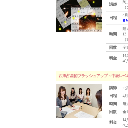
阿
講師
（
4月
日程
B 
隔
時間
13
（
回数
全
1
料金
4
西洋占星術ブラッシュアップ～中級レベ
講師
北
日程
4月
時間
毎
回数
全
1
料金
4