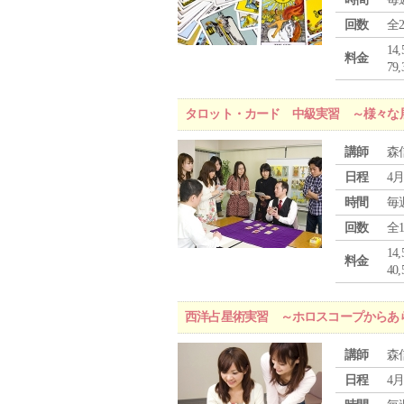
回数
全
1
料金
7
タロット・カード 中級実習 ～様々な
講師
森
日程
4月
時間
毎
回数
全
1
料金
4
西洋占星術実習 ～ホロスコープからあ
講師
森
日程
4月