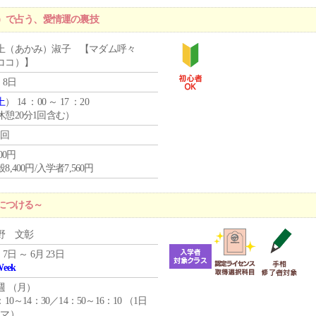
）で占う、愛情運の裏技
上（あかみ）淑子 【マダム呼々
ココ）】
 8日
土
） 14 ：00 ～ 17 ：20
休憩20分1回含む）
1回
400円
8,400円/入学者7,560円
につける～
野 文彰
 7日 ～ 6月 23日
Week
週 （
月
）
：10～14：30／14：50～16：10 （1日
コマ）