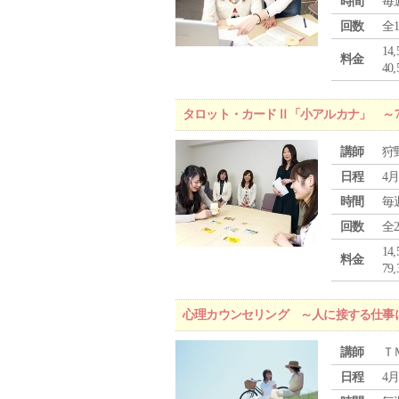
時間
毎
回数
全
1
料金
4
タロット・カードⅡ「小アルカナ」 ～
講師
狩
日程
4月
時間
毎
回数
全
1
料金
7
心理カウンセリング ～人に接する仕事
講師
Ｔ
日程
4月