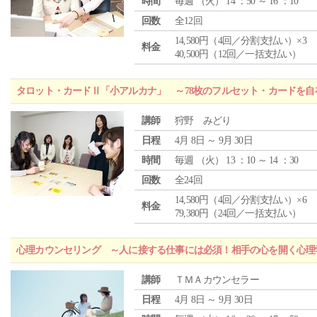
時間
毎週 （
火
） 14 ：50 ～ 16 ：10
回数
全12回
14,580円（4回／分割支払い）×3
料金
40,500円（12回／一括支払い）
タロット・カードⅡ「小アルカナ」 ～78枚のフルセット・カードを自
講師
狩野 みどり
日程
4月 8日 ～ 9月 30日
時間
毎週 （
火
） 13 ：10 ～ 14 ：30
回数
全24回
14,580円（4回／分割支払い）×6
料金
79,380円（24回／一括支払い）
心理カウンセリング ～人に接する仕事には必須！相手の心を開く心理
講師
ＴＭＡカウンセラー
日程
4月 8日 ～ 9月 30日