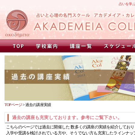
占いを学
TOPページ
>
過去の講座実績
過去の講座も充実しております。参考にご覧下さい。
こちらのページでは過去に開催した 数多くの講座の実績を紹介しており
入学や受講を検討されている方や、そうでない方も充実したラインナッ