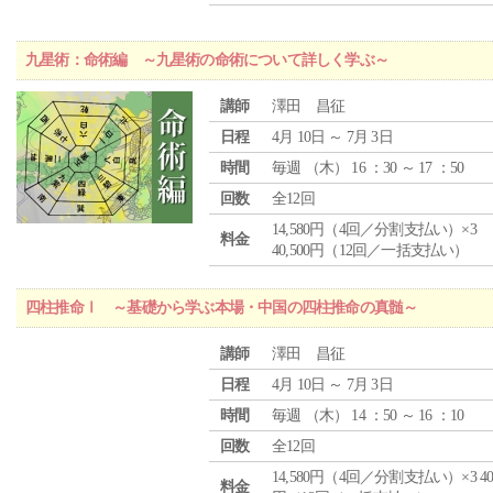
九星術：命術編 ～九星術の命術について詳しく学ぶ～
講師
澤田 昌征
日程
4月 10日 ～ 7月 3日
時間
毎週 （
木
） 16 ：30 ～ 17 ：50
回数
全12回
14,580円（4回／分割支払い）×3
料金
40,500円（12回／一括支払い）
四柱推命Ⅰ ～基礎から学ぶ本場・中国の四柱推命の真髄～
講師
澤田 昌征
日程
4月 10日 ～ 7月 3日
時間
毎週 （
木
） 14 ：50 ～ 16 ：10
回数
全12回
14,580円（4回／分割支払い）×3 40,
料金