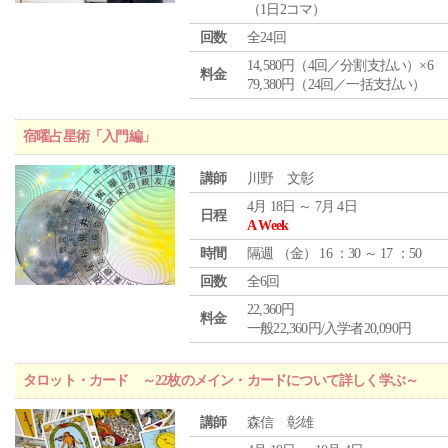
（1日2コマ）
回数
全24回
14,580円（4回／分割支払い）×6
料金
79,380円（24回／一括支払い）
宿曜占星術「入門編」
講師
川野 文彰
4月 18日 ～ 7月 4日
日程
A Week
時間
隔週 （
金
） 16 ：30 ～ 17 ：50
回数
全6回
22,360円
料金
一般22,360円/入学者20,090円
タロット・カード ～22枚のメイン・カードについて詳しく学ぶ～
講師
森信 彰雄