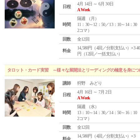
4月 14日 ～ 6月 30日
日程
A Week
隔週 （
月
）
時間
11：30～12：50／13：10～14：30
2コマ）
回数
全12回
14,580円（4回／分割支払い）×3 40,
料金
円（12回／一括支払い）
タロット・カード実習 ～様々な展開法とリーディングの極意を身につ
講師
狩野 みどり
4月 16日 ～ 7月 2日
日程
A Week
隔週 （
水
）
時間
13：10～14：30／14：50～16：10
2コマ）
回数
全12回
14,580円（4回／分割支払い）×3
料金