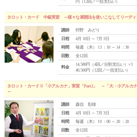
円（12回／一括支払い）
タロット・カード 中級実習 ～様々な展開法を使いこなしてリーディ
講師
狩野 みどり
日程
4月 10日 ～ 7月 3日
時間
毎週 （
木
） 13 ：10 ～ 14 ：30
回数
全12回
14,580円（4回／分割支払い）×3
料金
40,500円（12回／一括支払い）
タロット・カードⅡ「小アルカナ」実習「Part2」 ～「大・小アルカ
～
講師
森信 彰雄
日程
4月 10日 ～ 7月 3日
時間
毎週 （
木
） 19 ：00 ～ 20 ：20
回数
全12回