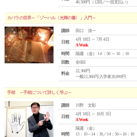
40,500円（12回／一括支払い）
カバラの世界～「ゾーハル〈光輝の書〉」入門～
講師
田口 清一
4月 18日 ～ 7月 4日
日程
A Week
時間
隔週 （
金
） 14 ：50 ～ 16 ：10
回数
全6回
22,360円
料金
一般22,360円/入学者20,090円
手相 ～手相について詳しく学ぶ～
講師
川野 文彰
4月 18日 ～ 10月 3日
日程
A Week
隔週 （
金
）
時間
13：10～14：30／14：50～16：10