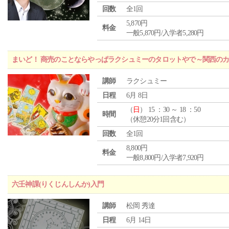
回数
全1回
5,870円
料金
一般5,870円/入学者5,280円
まいど！ 商売のことならやっぱラクシュミーのタロットやで～関西のカ
講師
ラクシュミー
日程
6月 8日
（
日
） 15 ：30 ～ 18 ：50
時間
（休憩20分1回含む）
回数
全1回
8,800円
料金
一般8,800円/入学者7,920円
六壬神課(りくじんしんか)入門
講師
松岡 秀達
日程
6月 14日