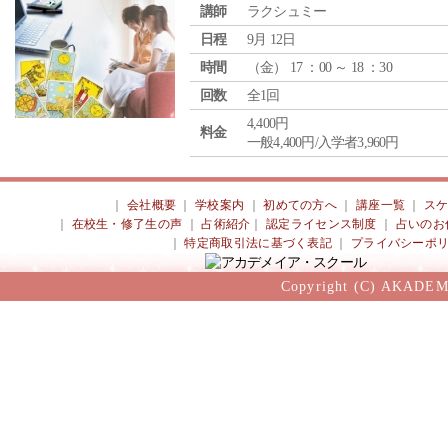
講師
ラクシュミー
日程
9月 12日
時間
（
金
） 17 ：00 ～ 18 ：30
回数
全1回
4,400円
料金
一般4,400円/入学者3,960円
｜
会社概要
｜
学校案内
｜
初めての方へ
｜
講座一覧
｜
ス
｜
在校生・修了生の声
｜
占術紹介
｜
認定ライセンス制度
｜
占いのお
｜
特定商取引法に基づく表記
｜
プライバシーポ
Copyright (C) AKADEM