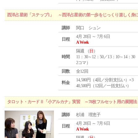
西洋占星術「ステップ1」 ～西洋占星術の第一歩をじっくり楽しく身
講師
関口 シュン
4月 20日 ～ 7月 6日
日程
A Week
隔週 （
日
）
時間
11：30～12：50／13：10～14：30
2コマ）
回数
全12回
14,580円（4回／分割支払い）×3
料金
40,500円（12回／一括支払い）
タロット・カードⅡ「小アルカナ」実習 ～78枚フルセット用の展開
講師
杉浦 理恵子
4月 20日 ～ 7月 6日
日程
A Week
隔週 （
日
）