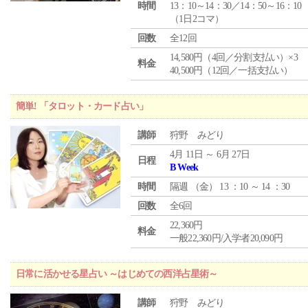
時間
13：10～14：30／14：50～16：10
（1日2コマ）
回数
全12回
14,580円（4回／分割支払い）×3
料金
40,500円（12回／一括支払い）
簡単! 「タロット・カード占い」
講師
狩野 みどり
4月 11日 ～ 6月 27日
日程
B Week
時間
隔週 （
金
） 13 ：10 ～ 14 ：30
回数
全6回
22,360円
料金
一般22,360円/入学者20,090円
日常に活かせる星占い ～はじめての西洋占星術～
講師
狩野 みどり