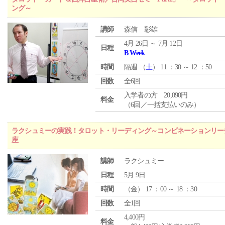
ング～
講師
森信 彰雄
4月 26日 ～ 7月 12日
日程
B Week
時間
隔週 （
土
） 11 ：30 ～ 12 ：50
回数
全6回
入学者の方 20,090円
料金
（6回／一括支払いのみ）
ラクシュミーの実践！タロット・リーディング～コンビネーションリー
座
講師
ラクシュミー
日程
5月 9日
時間
（
金
） 17 ：00 ～ 18 ：30
回数
全1回
4,400円
料金