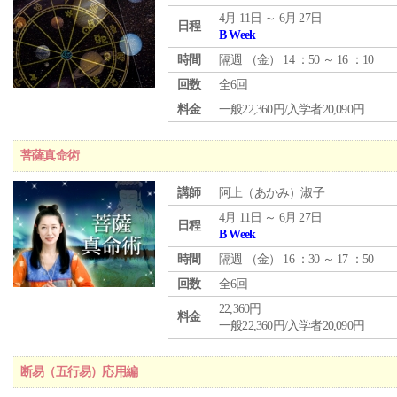
4月 11日 ～ 6月 27日
日程
B Week
時間
隔週 （
金
） 14 ：50 ～ 16 ：10
回数
全6回
料金
一般22,360円/入学者20,090円
菩薩真命術
講師
阿上（あかみ）淑子
4月 11日 ～ 6月 27日
日程
B Week
時間
隔週 （
金
） 16 ：30 ～ 17 ：50
回数
全6回
22,360円
料金
一般22,360円/入学者20,090円
断易（五行易）応用編