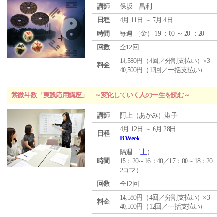
講師
保坂 昌利
日程
4月 11日 ～ 7月 4日
時間
毎週 （
金
） 19 ：00 ～ 20 ：20
回数
全12回
14,580円（4回／分割支払い）×3
料金
40,500円（12回／一括支払い）
紫微斗数「実践応用講座」 ～変化していく人の一生を読む～
講師
阿上（あかみ）淑子
4月 12日 ～ 6月 28日
日程
B Week
隔週 （
土
）
時間
15：20～16：40／17：00～18：20
2コマ）
回数
全12回
14,580円（4回／分割支払い）×3
料金
40,500円（12回／一括支払い）