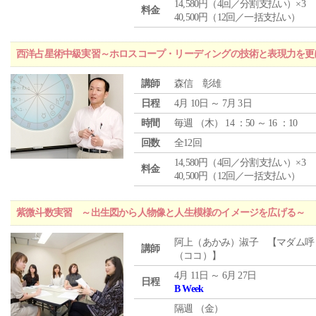
14,580円（4回／分割支払い）×3
料金
40,500円（12回／一括支払い）
西洋占星術中級実習～ホロスコープ・リーディングの技術と表現力を更
講師
森信 彰雄
日程
4月 10日 ～ 7月 3日
時間
毎週 （
木
） 14 ：50 ～ 16 ：10
回数
全12回
14,580円（4回／分割支払い）×3
料金
40,500円（12回／一括支払い）
紫微斗数実習 ～出生図から人物像と人生模様のイメージを広げる～
阿上（あかみ）淑子 【マダム呼
講師
（ココ）】
4月 11日 ～ 6月 27日
日程
B Week
隔週 （
金
）