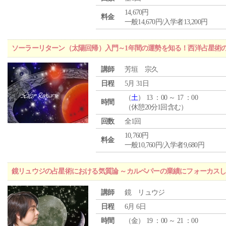
14,670円
料金
一般14,670円/入学者13,200円
ソーラーリターン（太陽回帰）入門～1年間の運勢を知る！西洋占星術
講師
芳垣 宗久
日程
5月 31日
（
土
） 13 ：00 ～ 17 ：00
時間
（休憩20分1回含む）
回数
全1回
10,760円
料金
一般10,760円/入学者9,680円
鏡リュウジの占星術における気質論 ～カルペパーの業績にフォーカス
講師
鏡 リュウジ
日程
6月 6日
時間
（
金
） 19 ：00 ～ 21 ：00