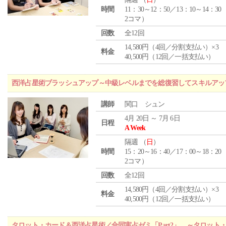
時間
11：30～12：50／13：10～14：30
2コマ）
回数
全12回
14,580円（4回／分割支払い）×3
料金
40,500円（12回／一括支払い）
西洋占星術ブラッシュアップ～中級レベルまでを総復習してスキルアッ
講師
関口 シュン
4月 20日 ～ 7月 6日
日程
A Week
隔週 （
日
）
時間
15：20～16：40／17：00～18：20
2コマ）
回数
全12回
14,580円（4回／分割支払い）×3
料金
40,500円（12回／一括支払い）
タロット・カード＆西洋占星術／合同実占ゼミ「Part2」 ～タロッ