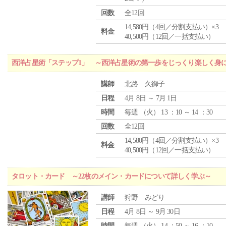
回数
全12回
14,580円（4回／分割支払い）×3
料金
40,500円（12回／一括支払い）
西洋占星術「ステップ1」 ～西洋占星術の第一歩をじっくり楽しく身
講師
北路 久御子
日程
4月 8日 ～ 7月 1日
時間
毎週 （
火
） 13 ：10 ～ 14 ：30
回数
全12回
14,580円（4回／分割支払い）×3
料金
40,500円（12回／一括支払い）
タロット・カード ～22枚のメイン・カードについて詳しく学ぶ～
講師
狩野 みどり
日程
4月 8日 ～ 9月 30日
時間
毎週 （
火
） 14 ：50 ～ 16 ：10