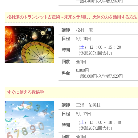
一般4,400円/入学者3,960円
松村潔のトランシット占星術～未来を予測し、天体の力を活用する方法
講師
松村 潔
日程
5月 10日
（
土
） 12 ：00 ～ 15 ：20
時間
（休憩20分1回含む）
回数
全1回
8,800円
料金
一般8,800円/入学者7,920円
すぐに使える数秘学
講師
三浦 佑美枝
日程
5月 17日
（
土
） 13 ：00 ～ 18 ：40
時間
（休憩20分2回含む）
回数
全1回