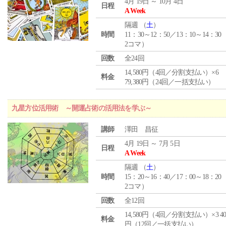
4月 19日 ～ 10月 4日
日程
A Week
隔週 （
土
）
時間
11：30～12：50／13：10～14：30
2コマ）
回数
全24回
14,580円（4回／分割支払い）×6
料金
79,380円（24回／一括支払い）
九星方位活用術 ～開運占術の活用法を学ぶ～
講師
澤田 昌征
4月 19日 ～ 7月 5日
日程
A Week
隔週 （
土
）
時間
15：20～16：40／17：00～18：20
2コマ）
回数
全12回
14,580円（4回／分割支払い）×3 40,
料金
円（12回／一括支払い）