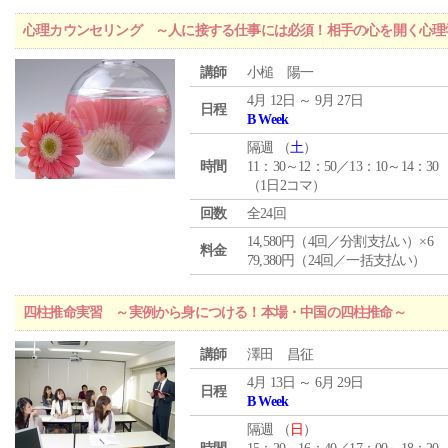
心理カウンセリング ～人に接する仕事には必須！相手の心を開く心理
講師
小槌 陽一
4月 12日 ～ 9月 27日
日程
B Week
隔週 （
土
）
時間
11：30～12：50／13：10～14：30
（1日2コマ）
回数
全24回
14,580円（4回／分割支払い）×6
料金
79,380円（24回／一括支払い）
四柱推命実習 ～実例から身につける！本場・中国の四柱推命～
講師
澤田 昌征
4月 13日 ～ 6月 29日
日程
B Week
隔週 （
日
）