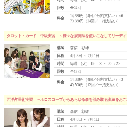
回数
全24回
14,580円（4回／分割支払い）×6
料金
79,380円（24回／一括支払い）
タロット・カード 中級実習 ～様々な展開法を使いこなしてリーディ
講師
森信 彰雄
日程
4月 8日 ～ 7月 1日
時間
毎週 （
火
） 19 ：00 ～ 20 ：20
回数
全12回
14,580円（4回／分割支払い）×3
料金
40,500円（12回／一括支払い）
西洋占星術実習 ～ホロスコープからあらゆる事を読み取る訓練をおこ
講師
森信 彰雄
日程
4月 8日 ～ 7月 1日