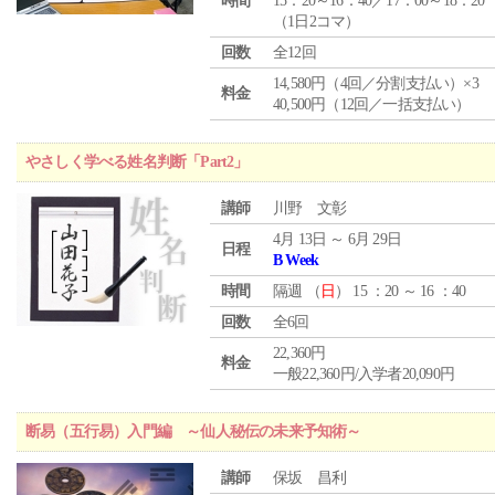
時間
15：20～16：40／17：00～18：20
（1日2コマ）
回数
全12回
14,580円（4回／分割支払い）×3
料金
40,500円（12回／一括支払い）
やさしく学べる姓名判断「Part2」
講師
川野 文彰
4月 13日 ～ 6月 29日
日程
B Week
時間
隔週 （
日
） 15 ：20 ～ 16 ：40
回数
全6回
22,360円
料金
一般22,360円/入学者20,090円
断易（五行易）入門編 ～仙人秘伝の未来予知術～
講師
保坂 昌利