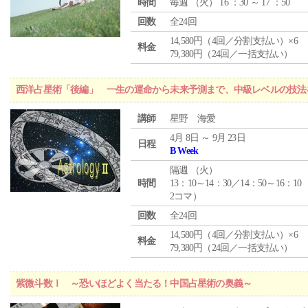
時間
毎週 （
火
） 16 ：30 ～ 17 ：50
回数
全24回
14,580円（4回／分割支払い）×6
料金
79,380円（24回／一括支払い）
西洋占星術「後編」 一生の運命から未来予測まで、中級レベルの技法
講師
星野 海愛
4月 8日 ～ 9月 23日
日程
B Week
隔週 （
火
）
時間
13：10～14：30／14：50～16：10
2コマ）
回数
全24回
14,580円（4回／分割支払い）×6
料金
79,380円（24回／一括支払い）
紫微斗数Ⅰ ～恐いほどよく当たる！中国占星術の奥義～