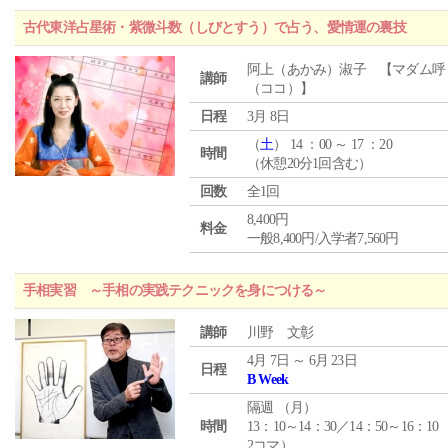
古代東洋占星術・紫微斗数（しびとすう）で占う、愛情運の裏技
阿上（あかみ）淑子 【マダム呼
講師
（ココ）】
日程
3月 8日
（
土
） 14 ：00 ～ 17 ：20
時間
（休憩20分1回含む）
回数
全1回
8,400円
料金
一般8,400円/入学者7,560円
手相実習 ～手相の実践テクニックを身につける～
講師
川野 文彰
4月 7日 ～ 6月 23日
日程
B Week
隔週 （
月
）
時間
13：10～14：30／14：50～16：10
2コマ）