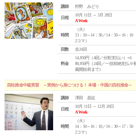
講師
狩野 みどり
10月 11日 ～ 3月 28日
日程
A Week
（
火
）
時間
13：10～14：30／14：50～16：10
2コマ）
回数
全24回
14,850円（4回／分割支払い）×6
料金
80,850円（24回／一括前納支払※
義開始前まで）
四柱推命中級実習 ～実例から身につける！ 本場・中国の四柱推命～
講師
澤田 昌征
10月 11日 ～ 12月 20日
日程
A Week
（
火
）
時間
14：50～16：10／16：30～17：50
2コマ）