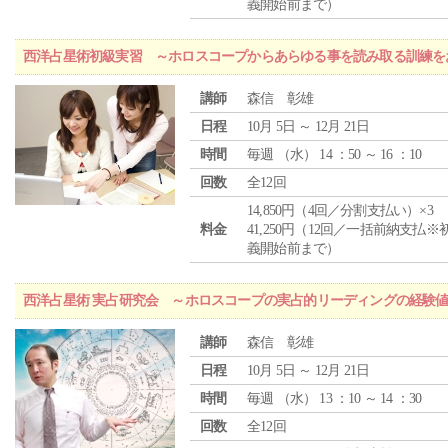
義開始前まで）
西洋占星術初級実習 ～ホロスコープからあらゆる事を読み取る訓練を
講師
森信 彰雄
日程
10月 5日 ～ 12月 21日
時間
毎週 （
水
） 14 ：50 ～ 16 ：10
回数
全12回
14,850円（4回／分割支払い）×3
料金
41,250円（12回／一括前納支払※
義開始前まで）
西洋占星術 実占研究会 ～ホロスコープの実占的リーディングの経験
講師
森信 彰雄
日程
10月 5日 ～ 12月 21日
時間
毎週 （
水
） 13 ：10 ～ 14 ：30
回数
全12回