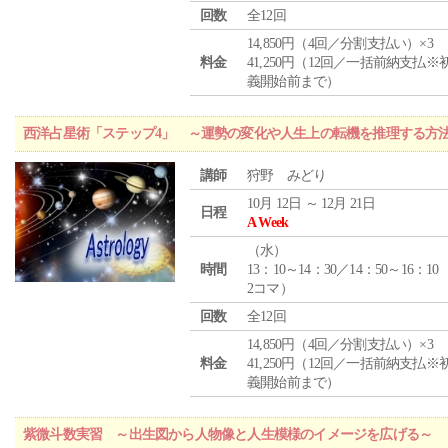
回数
全12回
14,850円（4回／分割支払い）×3
料金
41,250円（12回／一括前納支払※
義開始前まで）
西洋占星術「ステップ4」 ～運勢の変化や人生上の転機を推理する方
講師
狩野 みどり
10月 12日 ～ 12月 21日
日程
A Week
（
水
）
時間
13：10～14：30／14：50～16：10
2コマ）
回数
全12回
14,850円（4回／分割支払い）×3
料金
41,250円（12回／一括前納支払※
義開始前まで）
紫微斗数実習 ～出生図から人物像と人生模様のイメージを広げる～