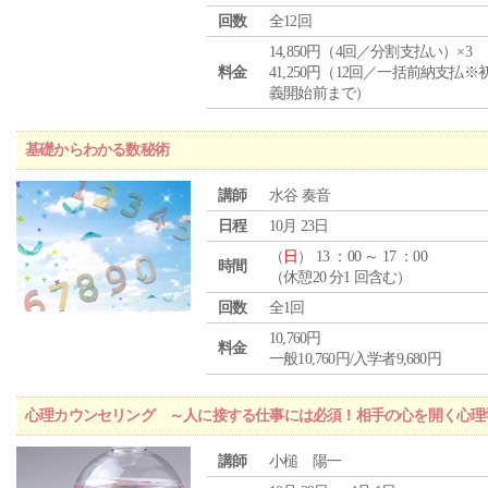
回数
全12回
14,850円（4回／分割支払い）×3
料金
41,250円（12回／一括前納支払※
義開始前まで）
基礎からわかる数秘術
講師
水谷 奏音
日程
10月 23日
（
日
） 13 ：00 ～ 17 ：00
時間
（休憩20 分1 回含む）
回数
全1回
10,760円
料金
一般10,760円/入学者9,680円
心理カウンセリング ～人に接する仕事には必須！相手の心を開く心理
講師
小槌 陽一