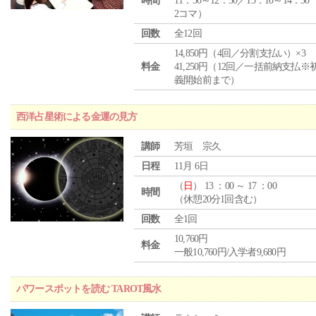
時間
11：30～12：50／13：10～14：30
2コマ）
回数
全12回
14,850円（4回／分割支払い）×3
料金
41,250円（12回／一括前納支払※
義開始前まで）
西洋占星術による金運の見方
講師
芳垣 宗久
日程
11月 6日
（
日
） 13 ：00 ～ 17 ：00
時間
（休憩20分1回含む）
回数
全1回
10,760円
料金
一般10,760円/入学者9,680円
パワースポットを読む TAROT風水