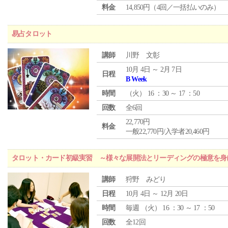
料金
14,850円（4回／一括払いのみ）
易占タロット
講師
川野 文彰
10月 4日 ～ 2月 7日
日程
B Week
時間
（
火
） 16 ：30 ～ 17 ：50
回数
全6回
22,770円
料金
一般22,770円/入学者20,460円
タロット・カード初級実習 ～様々な展開法とリーディングの極意を身
講師
狩野 みどり
日程
10月 4日 ～ 12月 20日
時間
毎週 （
火
） 16 ：30 ～ 17 ：50
回数
全12回