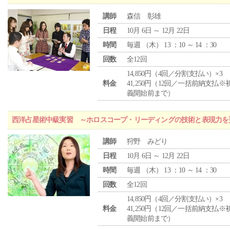
講師
森信 彰雄
日程
10月 6日 ～ 12月 22日
時間
毎週 （
木
） 13 ：10 ～ 14 ：30
回数
全12回
14,850円（4回／分割支払い）×3
料金
41,250円（12回／一括前納支払※
義開始前まで）
西洋占星術中級実習 ～ホロスコープ・リーディングの技術と表現力を
講師
狩野 みどり
日程
10月 6日 ～ 12月 22日
時間
毎週 （
木
） 13 ：10 ～ 14 ：30
回数
全12回
14,850円（4回／分割支払い）×3
料金
41,250円（12回／一括前納支払※
義開始前まで）