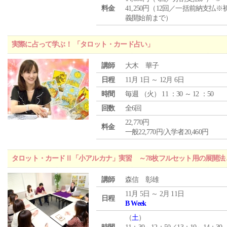
料金
41,250円（12回／一括前納支払※
義開始前まで）
実際に占って学ぶ！ 「タロット・カード占い」
講師
大木 華子
日程
11月 1日 ～ 12月 6日
時間
毎週 （
火
） 11 ：30 ～ 12 ：50
回数
全6回
22,770円
料金
一般22,770円/入学者20,460円
タロット・カードⅡ「小アルカナ」実習 ～78枚フルセット用の展開
講師
森信 彰雄
11月 5日 ～ 2月 11日
日程
B Week
（
土
）