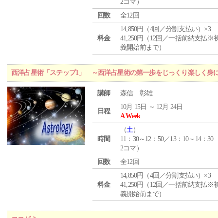
2コマ）
回数
全12回
14,850円（4回／分割支払い）×3
料金
41,250円（12回／一括前納支払※
義開始前まで）
西洋占星術「ステップ1」 ～西洋占星術の第一歩をじっくり楽しく身
講師
森信 彰雄
10月 15日 ～ 12月 24日
日程
A Week
（
土
）
時間
11：30～12：50／13：10～14：30
2コマ）
回数
全12回
14,850円（4回／分割支払い）×3
料金
41,250円（12回／一括前納支払※
義開始前まで）