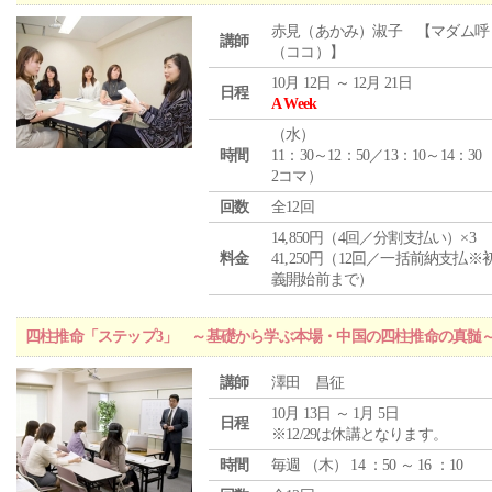
赤見（あかみ）淑子 【マダム呼
講師
（ココ）】
10月 12日 ～ 12月 21日
日程
A Week
（
水
）
時間
11：30～12：50／13：10～14：30
2コマ）
回数
全12回
14,850円（4回／分割支払い）×3
料金
41,250円（12回／一括前納支払※
義開始前まで）
四柱推命「ステップ3」 ～基礎から学ぶ本場・中国の四柱推命の真髄
講師
澤田 昌征
10月 13日 ～ 1月 5日
日程
※12/29は休講となります。
時間
毎週 （
木
） 14 ：50 ～ 16 ：10