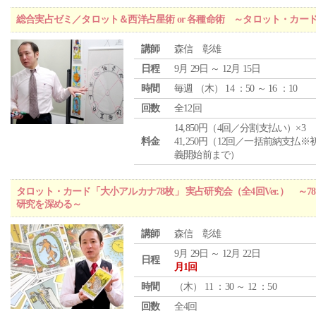
総合実占ゼミ／タロット＆西洋占星術 or 各種命術 ～タロット・カ
講師
森信 彰雄
日程
9月 29日 ～ 12月 15日
時間
毎週 （
木
） 14 ：50 ～ 16 ：10
回数
全12回
14,850円（4回／分割支払い）×3
料金
41,250円（12回／一括前納支払※
義開始前まで）
タロット・カード「大小アルカナ78枚」 実占研究会（全4回Ver.） 
研究を深める～
講師
森信 彰雄
9月 29日 ～ 12月 22日
日程
月1回
時間
（
木
） 11 ：30 ～ 12 ：50
回数
全4回