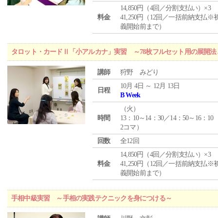
14,850円（4回／分割支払い）×3
料金
41,250円（12回／一括前納支払※
義開始前まで）
タロット・カードⅡ「小アルカナ」実習 ～78枚フルセット用の展開
講師
狩野 みどり
10月 4日 ～ 12月 13日
日程
B Week
（
火
）
時間
13：10～14：30／14：50～16：10
2コマ）
回数
全12回
14,850円（4回／分割支払い）×3
料金
41,250円（12回／一括前納支払※
義開始前まで）
手相中級実習 ～手相の実践テクニックを身につける～