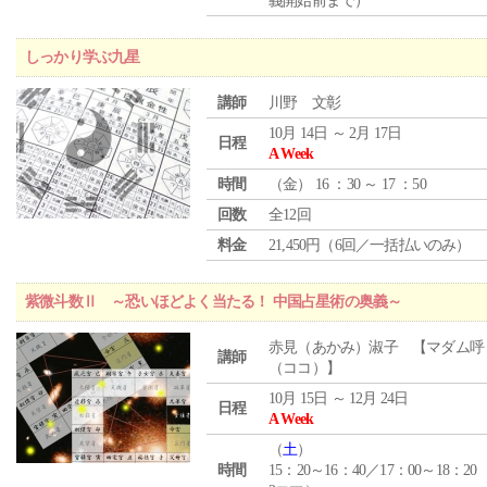
義開始前まで）
しっかり学ぶ九星
講師
川野 文彰
10月 14日 ～ 2月 17日
日程
A Week
時間
（
金
） 16 ：30 ～ 17 ：50
回数
全12回
料金
21,450円（6回／一括払いのみ）
紫微斗数Ⅱ ～恐いほどよく当たる！ 中国占星術の奥義～
赤見（あかみ）淑子 【マダム呼
講師
（ココ）】
10月 15日 ～ 12月 24日
日程
A Week
（
土
）
時間
15：20～16：40／17：00～18：20