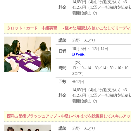
14,850円（4回／分割支払い）×3
料金
41,250円（12回／一括前納支払※
義開始前まで）
タロット・カード 中級実習 ～様々な展開法を使いこなしてリーディ
講師
狩野 みどり
10月 5日 ～ 12月 14日
日程
B Week
（
水
）
時間
13：10～14：30／14：50～16：10
2コマ）
回数
全12回
14,850円（4回／分割支払い）×3
料金
41,250円（12回／一括前納支払※
義開始前まで）
西洋占星術ブラッシュアップ～中級レベルまでを総復習してスキルアッ
講師
狩野 みどり