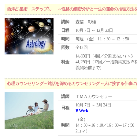
西洋占星術「ステップ3」 ～性格の細密分析と一生の運命の推理方法
講師
森信 彰雄
日程
10月 7日 ～ 12月 23日
時間
毎週 （
金
） 11 ：30 ～ 12 ：50
回数
全12回
14,850円（4回／分割支払い）×3
料金
41,250円（12回／一括前納支払※
義開始前まで）
心理カウンセリング～対話を深めるカウンセリング～人に接する仕事には
講師
ＴＭＡカウンセラー
10月 7日 ～ 3月 24日
日程
B Week
（
金
）
時間
14：50～16：10／16：30～17：50
2コマ）