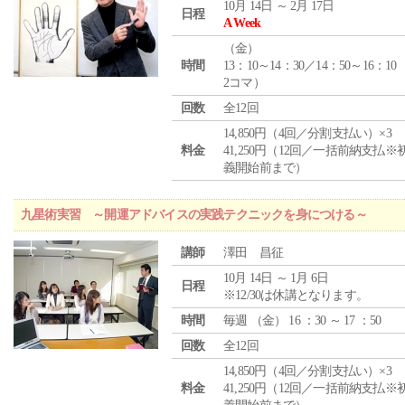
10月 14日 ～ 2月 17日
日程
A Week
（
金
）
時間
13：10～14：30／14：50～16：10
2コマ）
回数
全12回
14,850円（4回／分割支払い）×3
料金
41,250円（12回／一括前納支払※
義開始前まで）
九星術実習 ～開運アドバイスの実践テクニックを身につける～
講師
澤田 昌征
10月 14日 ～ 1月 6日
日程
※12/30は休講となります。
時間
毎週 （
金
） 16 ：30 ～ 17 ：50
回数
全12回
14,850円（4回／分割支払い）×3
料金
41,250円（12回／一括前納支払※