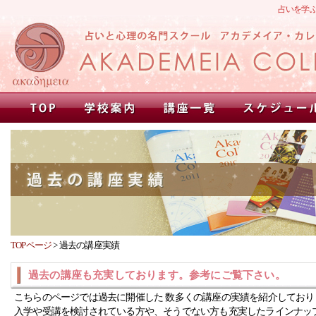
占いを学
TOPページ
>
過去の講座実績
過去の講座も充実しております。参考にご覧下さい。
こちらのページでは過去に開催した 数多くの講座の実績を紹介しており
入学や受講を検討されている方や、そうでない方も充実したラインナッ