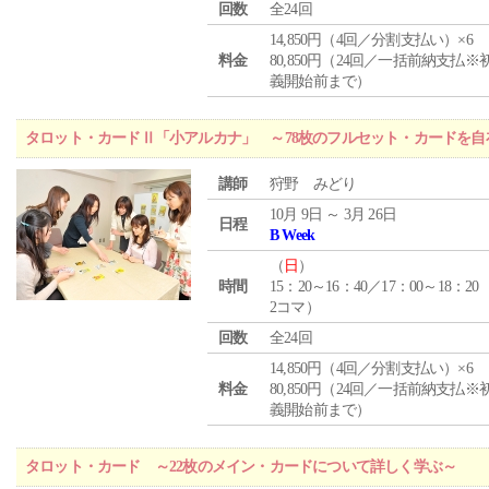
回数
全24回
14,850円（4回／分割支払い）×6
料金
80,850円（24回／一括前納支払※
義開始前まで）
タロット・カードⅡ「小アルカナ」 ～78枚のフルセット・カードを自
講師
狩野 みどり
10月 9日 ～ 3月 26日
日程
B Week
（
日
）
時間
15：20～16：40／17：00～18：20
2コマ）
回数
全24回
14,850円（4回／分割支払い）×6
料金
80,850円（24回／一括前納支払※
義開始前まで）
タロット・カード ～22枚のメイン・カードについて詳しく学ぶ～