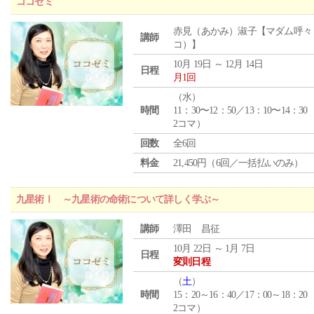
ココゼミ
赤見（あかみ）淑子【マダム呼々
講師
コ）】
10月 19日 ～ 12月 14日
日程
月1回
（
水
）
時間
11：30〜12：50／13：10〜14：30
2コマ）
回数
全6回
料金
21,450円（6回／一括払いのみ）
九星術Ⅰ ～九星術の命術について詳しく学ぶ～
講師
澤田 昌征
10月 22日 ～ 1月 7日
日程
変則日程
（
土
）
時間
15：20～16：40／17：00～18：20
2コマ）