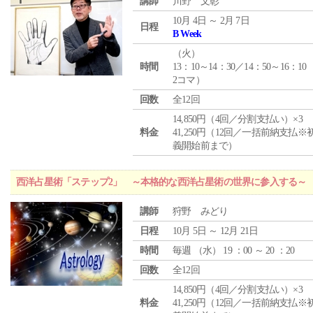
講師
川野 文彰
10月 4日 ～ 2月 7日
日程
B Week
（
火
）
時間
13：10～14：30／14：50～16：10
2コマ）
回数
全12回
14,850円（4回／分割支払い）×3
料金
41,250円（12回／一括前納支払※
義開始前まで）
西洋占星術「ステップ2」 ～本格的な西洋占星術の世界に参入する～
講師
狩野 みどり
日程
10月 5日 ～ 12月 21日
時間
毎週 （
水
） 19 ：00 ～ 20 ：20
回数
全12回
14,850円（4回／分割支払い）×3
料金
41,250円（12回／一括前納支払※