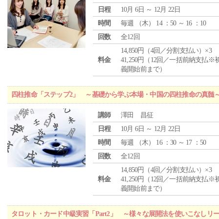
日程
10月 6日 ～ 12月 22日
時間
毎週 （
木
） 14 ：50 ～ 16 ：10
回数
全12回
14,850円（4回／分割支払い）×3
料金
41,250円（12回／一括前納支払※
義開始前まで）
四柱推命「ステップ2」 ～基礎から学ぶ本場・中国の四柱推命の真髄
講師
澤田 昌征
日程
10月 6日 ～ 12月 22日
時間
毎週 （
木
） 16 ：30 ～ 17 ：50
回数
全12回
14,850円（4回／分割支払い）×3
料金
41,250円（12回／一括前納支払※
義開始前まで）
タロット・カード中級実習「Part2」 ～様々な展開法を使いこなしリ