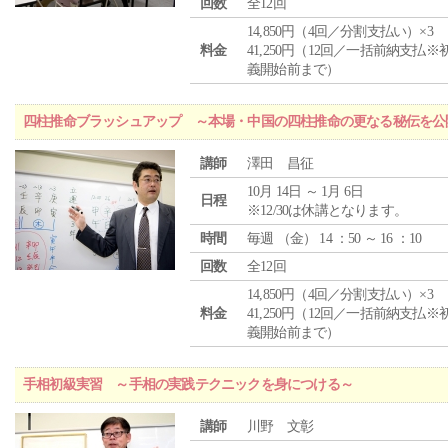
回数
全12回
14,850円（4回／分割支払い）×3
料金
41,250円（12回／一括前納支払※
義開始前まで）
四柱推命ブラッシュアップ ～本場・中国の四柱推命の更なる秘伝を公
講師
澤田 昌征
10月 14日 ～ 1月 6日
日程
※12/30は休講となります。
時間
毎週 （
金
） 14 ：50 ～ 16 ：10
回数
全12回
14,850円（4回／分割支払い）×3
料金
41,250円（12回／一括前納支払※
義開始前まで）
手相初級実習 ～手相の実践テクニックを身につける～
講師
川野 文彰