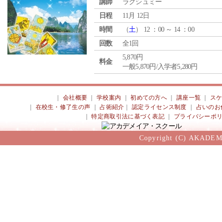
講師
ラクシュミー
日程
11月 12日
時間
（
土
） 12 ：00 ～ 14 ：00
回数
全1回
5,870円
料金
一般5,870円/入学者5,280円
｜
会社概要
｜
学校案内
｜
初めての方へ
｜
講座一覧
｜
ス
｜
在校生・修了生の声
｜
占術紹介
｜
認定ライセンス制度
｜
占いのお
｜
特定商取引法に基づく表記
｜
プライバシーポ
Copyright (C) AKADEM