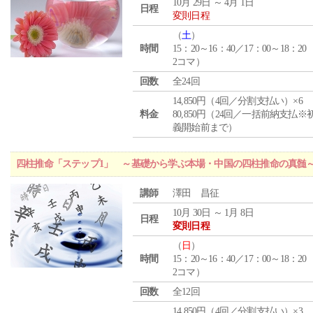
10月 29日 ～ 4月 1日
日程
変則日程
（
土
）
時間
15：20～16：40／17：00～18：20
2コマ）
回数
全24回
14,850円（4回／分割支払い）×6
料金
80,850円（24回／一括前納支払※
義開始前まで）
四柱推命「ステップ1」 ～基礎から学ぶ本場・中国の四柱推命の真髄
講師
澤田 昌征
10月 30日 ～ 1月 8日
日程
変則日程
（
日
）
時間
15：20～16：40／17：00～18：20
2コマ）
回数
全12回
14,850円（4回／分割支払い）×3