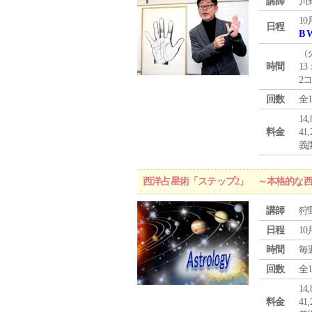
講師
川
10
日程
B 
（
時間
13
2
回数
全
1
料金
4
義
西洋占星術「ステップ2」 ～本格的な
講師
狩
日程
10
時間
毎
回数
全
1
料金
4