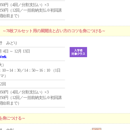
4,850円（4回／分割支払い）×3
1,250円（12回／一括前納支払※初回講
開始前まで）
 ～78枚フルセット用の展開法と占い方のコツを身につける～
野 みどり
月 4日 ～ 12月 13日
Week
火
）
：10～14：30／14：50～16：10 （1日
コマ）
12回
4,850円（4回／分割支払い）×3
1,250円（12回／一括前納支払※初回講
開始前まで）
を身につける～