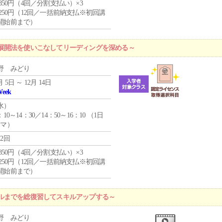
4,850円（4回／分割支払い）×3
1,250円（12回／一括前納支払※初回講
開始前まで）
展開法を使いこなしてリーディングを深める～
野 みどり
月 5日 ～ 12月 14日
Week
水
）
：10～14：30／14：50～16：10 （1日
コマ）
12回
4,850円（4回／分割支払い）×3
1,250円（12回／一括前納支払※初回講
開始前まで）
ルまでを総復習してスキルアップする～
野 みどり