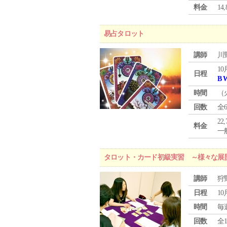
料金
1
易占タロット
講師
川
10
日程
B 
時間
（
回数
全
22
料金
一般
タロット・カード初級実習 ～様々な展
講師
狩
日程
10
時間
毎
回数
全