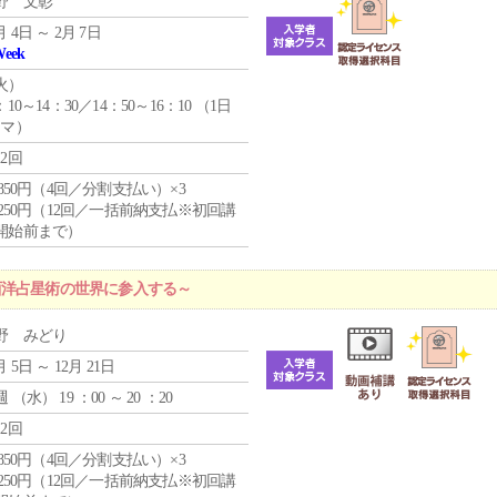
野 文彰
月 4日 ～ 2月 7日
Week
火
）
：10～14：30／14：50～16：10 （1日
コマ）
12回
4,850円（4回／分割支払い）×3
1,250円（12回／一括前納支払※初回講
開始前まで）
西洋占星術の世界に参入する～
野 みどり
月 5日 ～ 12月 21日
週 （
水
） 19 ：00 ～ 20 ：20
12回
4,850円（4回／分割支払い）×3
1,250円（12回／一括前納支払※初回講