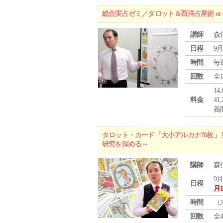
総合実占ゼミ／タロット＆西洋占星術 o
講師
森
日程
9月
時間
毎
回数
全
1
料金
4
義
タロット・カード「大小アルカナ78枚」 
研究を深める～
講師
森
9月
日程
月
時間
（
回数
全