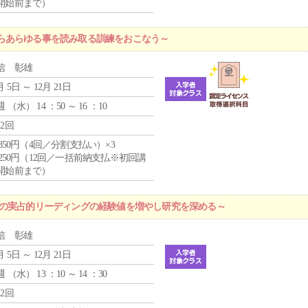
開始前まで）
らあらゆる事を読み取る訓練をおこなう～
信 彰雄
月 5日 ～ 12月 21日
週 （
水
） 14 ：50 ～ 16 ：10
12回
4,850円（4回／分割支払い）×3
1,250円（12回／一括前納支払※初回講
開始前まで）
プの実占的リーディングの経験値を増やし研究を深める～
信 彰雄
月 5日 ～ 12月 21日
週 （
水
） 13 ：10 ～ 14 ：30
12回