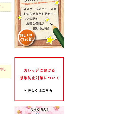
グ～
増やし