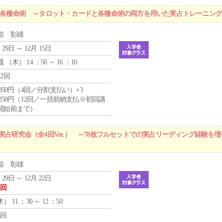
r 各種命術 ～タロット・カードと各種命術の両方を用いた実占トレーニン
信 彰雄
 29日 ～ 12月 15日
週 （
木
） 14 ：50 ～ 16 ：10
12回
4,850円（4回／分割支払い）×3
1,250円（12回／一括前納支払※初回講
開始前まで）
実占研究会（全4回Ver.） ～78枚フルセットでの実占リーディング経験を
信 彰雄
 29日 ～ 12月 22日
1回
木
） 11 ：30 ～ 12 ：50
4回