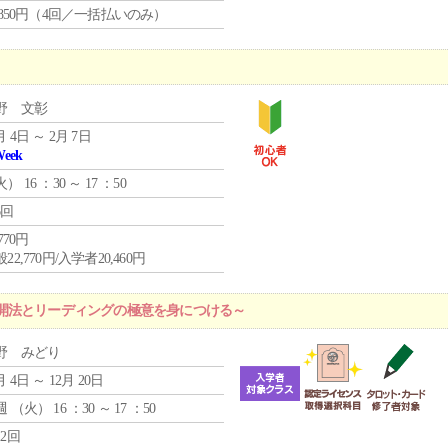
4,850円（4回／一括払いのみ）
野 文彰
月 4日 ～ 2月 7日
Week
火
） 16 ：30 ～ 17 ：50
6回
,770円
22,770円/入学者20,460円
開法とリーディングの極意を身につける～
野 みどり
月 4日 ～ 12月 20日
週 （
火
） 16 ：30 ～ 17 ：50
12回