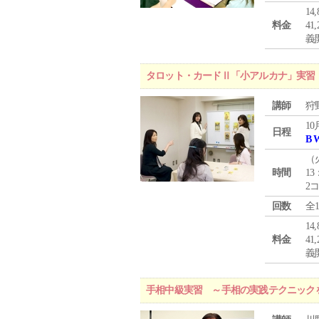
1
料金
4
義
タロット・カードⅡ「小アルカナ」実習
講師
狩
10
日程
B 
（
時間
13
2
回数
全
1
料金
4
義
手相中級実習 ～手相の実践テクニック