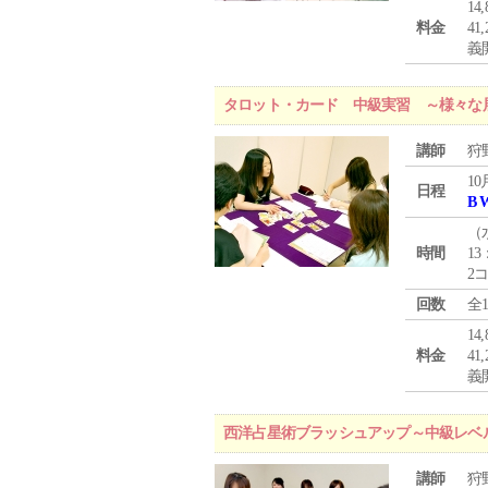
1
料金
4
義
タロット・カード 中級実習 ～様々な
講師
狩
10
日程
B 
（
時間
13
2
回数
全
1
料金
4
義
西洋占星術ブラッシュアップ～中級レベ
講師
狩