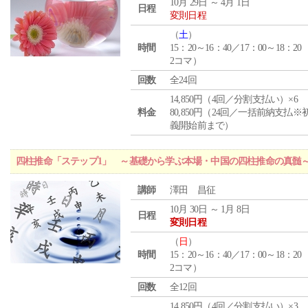
10月 29日 ～ 4月 1日
日程
変則日程
（
土
）
時間
15：20～16：40／17：00～18：20
2コマ）
回数
全24回
14,850円（4回／分割支払い）×6
料金
80,850円（24回／一括前納支払※
義開始前まで）
四柱推命「ステップ1」 ～基礎から学ぶ本場・中国の四柱推命の真髄
講師
澤田 昌征
10月 30日 ～ 1月 8日
日程
変則日程
（
日
）
時間
15：20～16：40／17：00～18：20
2コマ）
回数
全12回
14,850円（4回／分割支払い）×3