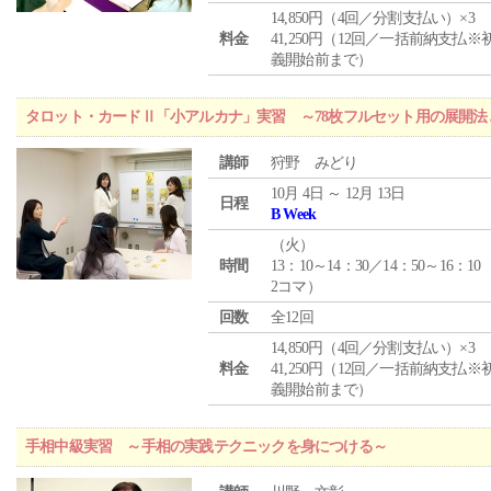
14,850円（4回／分割支払い）×3
料金
41,250円（12回／一括前納支払※
義開始前まで）
タロット・カードⅡ「小アルカナ」実習 ～78枚フルセット用の展開
講師
狩野 みどり
10月 4日 ～ 12月 13日
日程
B Week
（
火
）
時間
13：10～14：30／14：50～16：10
2コマ）
回数
全12回
14,850円（4回／分割支払い）×3
料金
41,250円（12回／一括前納支払※
義開始前まで）
手相中級実習 ～手相の実践テクニックを身につける～