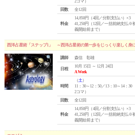
2コマ）
回数
全12回
14,850円（4回／分割支払い）×3
料金
41,250円（12回／一括前納支払※
義開始前まで）
西洋占星術「ステップ1」 ～西洋占星術の第一歩をじっくり楽しく身
講師
森信 彰雄
10月 15日 ～ 12月 24日
日程
A Week
（
土
）
時間
11：30～12：50／13：10～14：30
2コマ）
回数
全12回
14,850円（4回／分割支払い）×3
料金
41,250円（12回／一括前納支払※
義開始前まで）