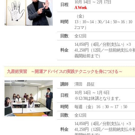
10月 14日 ～ 2月 17日
日程
A Week
（
金
）
時間
13：10～14：30／14：50～16：10
2コマ）
回数
全12回
14,850円（4回／分割支払い）×3
料金
41,250円（12回／一括前納支払※
義開始前まで）
九星術実習 ～開運アドバイスの実践テクニックを身につける～
講師
澤田 昌征
10月 14日 ～ 1月 6日
日程
※12/30は休講となります。
時間
毎週 （
金
） 16 ：30 ～ 17 ：50
回数
全12回
14,850円（4回／分割支払い）×3
料金
41,250円（12回／一括前納支払※