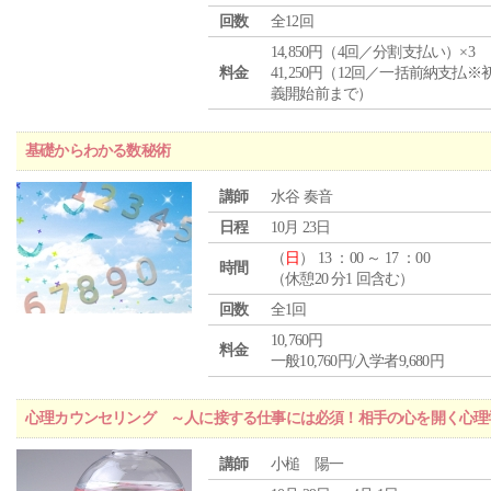
回数
全12回
14,850円（4回／分割支払い）×3
料金
41,250円（12回／一括前納支払※
義開始前まで）
基礎からわかる数秘術
講師
水谷 奏音
日程
10月 23日
（
日
） 13 ：00 ～ 17 ：00
時間
（休憩20 分1 回含む）
回数
全1回
10,760円
料金
一般10,760円/入学者9,680円
心理カウンセリング ～人に接する仕事には必須！相手の心を開く心理
講師
小槌 陽一