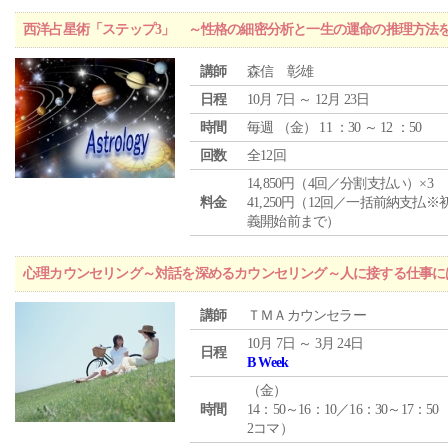
西洋占星術「ステップ3」 ～性格の細密分析と一生の運命の推理方法
講師
森信 彰雄
日程
10月 7日 ～ 12月 23日
時間
毎週 （
金
） 11 ：30 ～ 12 ：50
回数
全12回
14,850円（4回／分割支払い）×3
料金
41,250円（12回／一括前納支払※
義開始前まで）
心理カウンセリング～対話を深めるカウンセリング～人に接する仕事には
講師
ＴＭＡカウンセラー
10月 7日 ～ 3月 24日
日程
B Week
（
金
）
時間
14：50～16：10／16：30～17：50
2コマ）