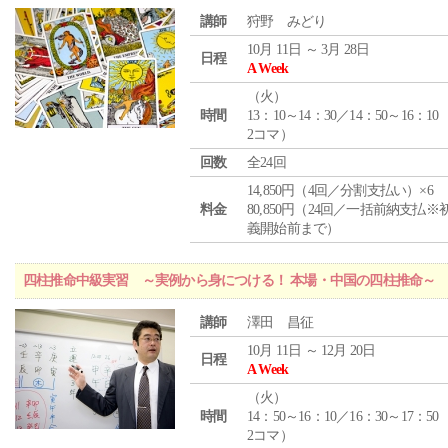
講師
狩野 みどり
10月 11日 ～ 3月 28日
日程
A Week
（
火
）
時間
13：10～14：30／14：50～16：10
2コマ）
回数
全24回
14,850円（4回／分割支払い）×6
料金
80,850円（24回／一括前納支払※
義開始前まで）
四柱推命中級実習 ～実例から身につける！ 本場・中国の四柱推命～
講師
澤田 昌征
10月 11日 ～ 12月 20日
日程
A Week
（
火
）
時間
14：50～16：10／16：30～17：50
2コマ）