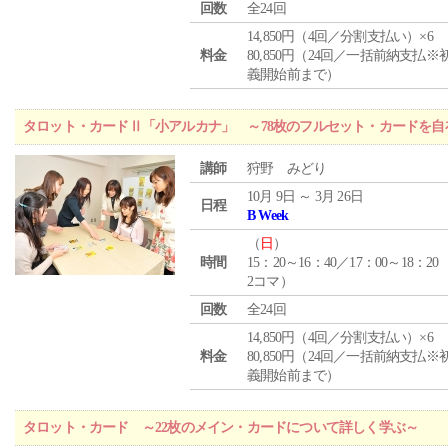
回数
全24回
14,850円（4回／分割支払い）×6
料金
80,850円（24回／一括前納支払※
義開始前まで）
タロット・カードⅡ「小アルカナ」 ～78枚のフルセット・カードを自
講師
狩野 みどり
10月 9日 ～ 3月 26日
日程
B Week
（
日
）
時間
15：20～16：40／17：00～18：20
2コマ）
回数
全24回
14,850円（4回／分割支払い）×6
料金
80,850円（24回／一括前納支払※
義開始前まで）
タロット・カード ～22枚のメイン・カードについて詳しく学ぶ～