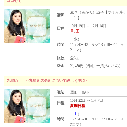
ココゼミ
赤見（あかみ）淑子【マダム呼々
講師
コ）】
10月 19日 ～ 12月 14日
日程
月1回
（
水
）
時間
11：30〜12：50／13：10〜14：30
2コマ）
回数
全6回
料金
21,450円（6回／一括払いのみ）
九星術Ⅰ ～九星術の命術について詳しく学ぶ～
講師
澤田 昌征
10月 22日 ～ 1月 7日
日程
変則日程
（
土
）
時間
15：20～16：40／17：00～18：20
2コマ）