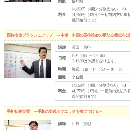
回数
全12回
14,850円（4回／分割支払い）×3
料金
41,250円（12回／一括前納支払※
義開始前まで）
四柱推命ブラッシュアップ ～本場・中国の四柱推命の更なる秘伝を公
講師
澤田 昌征
10月 14日 ～ 1月 6日
日程
※12/30は休講となります。
時間
毎週 （
金
） 14 ：50 ～ 16 ：10
回数
全12回
14,850円（4回／分割支払い）×3
料金
41,250円（12回／一括前納支払※
義開始前まで）
手相初級実習 ～手相の実践テクニックを身につける～
講師
川野 文彰