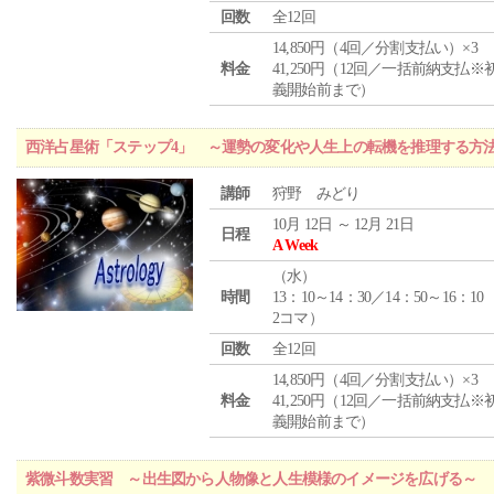
回数
全12回
14,850円（4回／分割支払い）×3
料金
41,250円（12回／一括前納支払※
義開始前まで）
西洋占星術「ステップ4」 ～運勢の変化や人生上の転機を推理する方
講師
狩野 みどり
10月 12日 ～ 12月 21日
日程
A Week
（
水
）
時間
13：10～14：30／14：50～16：10
2コマ）
回数
全12回
14,850円（4回／分割支払い）×3
料金
41,250円（12回／一括前納支払※
義開始前まで）
紫微斗数実習 ～出生図から人物像と人生模様のイメージを広げる～