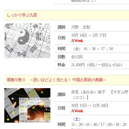
義開始前まで）
しっかり学ぶ九星
講師
川野 文彰
10月 14日 ～ 2月 17日
日程
A Week
時間
（
金
） 16 ：30 ～ 17 ：50
回数
全12回
料金
21,450円（6回／一括払いのみ）
紫微斗数Ⅱ ～恐いほどよく当たる！ 中国占星術の奥義～
赤見（あかみ）淑子 【マダム呼
講師
（ココ）】
10月 15日 ～ 12月 24日
日程
A Week
（
土
）
時間
15：20～16：40／17：00～18：20