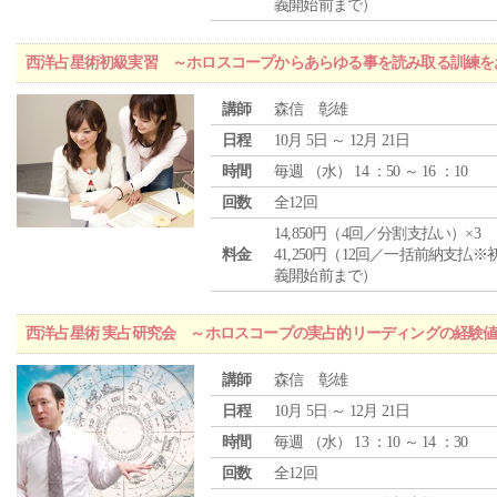
義開始前まで）
西洋占星術初級実習 ～ホロスコープからあらゆる事を読み取る訓練を
講師
森信 彰雄
日程
10月 5日 ～ 12月 21日
時間
毎週 （
水
） 14 ：50 ～ 16 ：10
回数
全12回
14,850円（4回／分割支払い）×3
料金
41,250円（12回／一括前納支払※
義開始前まで）
西洋占星術 実占研究会 ～ホロスコープの実占的リーディングの経験
講師
森信 彰雄
日程
10月 5日 ～ 12月 21日
時間
毎週 （
水
） 13 ：10 ～ 14 ：30
回数
全12回