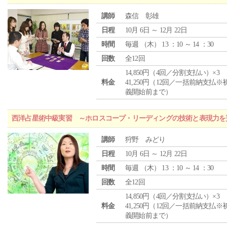
講師
森信 彰雄
日程
10月 6日 ～ 12月 22日
時間
毎週 （
木
） 13 ：10 ～ 14 ：30
回数
全12回
14,850円（4回／分割支払い）×3
料金
41,250円（12回／一括前納支払※
義開始前まで）
西洋占星術中級実習 ～ホロスコープ・リーディングの技術と表現力を
講師
狩野 みどり
日程
10月 6日 ～ 12月 22日
時間
毎週 （
木
） 13 ：10 ～ 14 ：30
回数
全12回
14,850円（4回／分割支払い）×3
料金
41,250円（12回／一括前納支払※
義開始前まで）