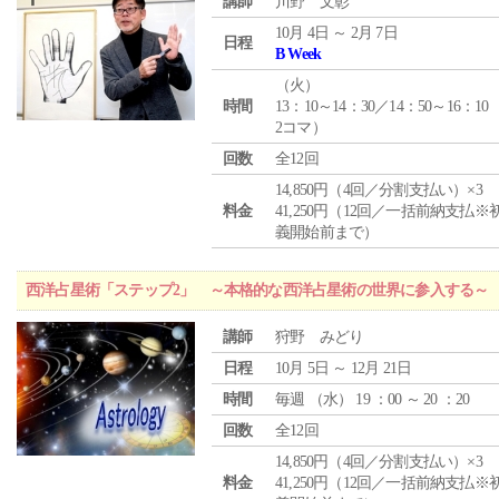
講師
川野 文彰
10月 4日 ～ 2月 7日
日程
B Week
（
火
）
時間
13：10～14：30／14：50～16：10
2コマ）
回数
全12回
14,850円（4回／分割支払い）×3
料金
41,250円（12回／一括前納支払※
義開始前まで）
西洋占星術「ステップ2」 ～本格的な西洋占星術の世界に参入する～
講師
狩野 みどり
日程
10月 5日 ～ 12月 21日
時間
毎週 （
水
） 19 ：00 ～ 20 ：20
回数
全12回
14,850円（4回／分割支払い）×3
料金
41,250円（12回／一括前納支払※