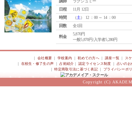
講師
ラクシュミー
日程
11月 12日
時間
（
土
） 12 ：00 ～ 14 ：00
回数
全1回
5,870円
料金
一般5,870円/入学者5,280円
｜
会社概要
｜
学校案内
｜
初めての方へ
｜
講座一覧
｜
ス
｜
在校生・修了生の声
｜
占術紹介
｜
認定ライセンス制度
｜
占いのお
｜
特定商取引法に基づく表記
｜
プライバシーポ
Copyright (C) AKADEM