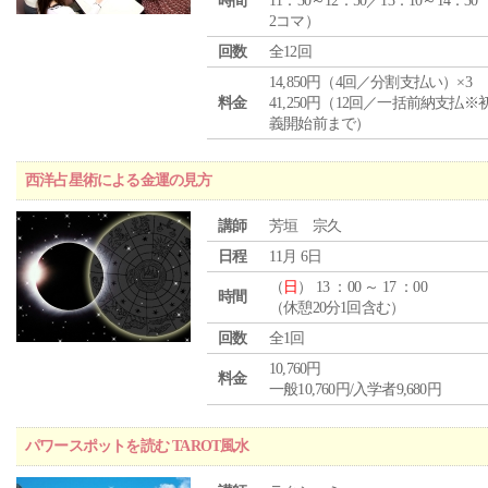
時間
11：30～12：50／13：10～14：30
2コマ）
回数
全12回
14,850円（4回／分割支払い）×3
料金
41,250円（12回／一括前納支払※
義開始前まで）
西洋占星術による金運の見方
講師
芳垣 宗久
日程
11月 6日
（
日
） 13 ：00 ～ 17 ：00
時間
（休憩20分1回含む）
回数
全1回
10,760円
料金
一般10,760円/入学者9,680円
パワースポットを読む TAROT風水