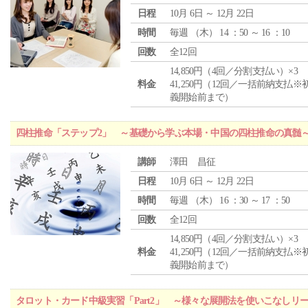
日程
10月 6日 ～ 12月 22日
時間
毎週 （
木
） 14 ：50 ～ 16 ：10
回数
全12回
14,850円（4回／分割支払い）×3
料金
41,250円（12回／一括前納支払※
義開始前まで）
四柱推命「ステップ2」 ～基礎から学ぶ本場・中国の四柱推命の真髄
講師
澤田 昌征
日程
10月 6日 ～ 12月 22日
時間
毎週 （
木
） 16 ：30 ～ 17 ：50
回数
全12回
14,850円（4回／分割支払い）×3
料金
41,250円（12回／一括前納支払※
義開始前まで）
タロット・カード中級実習「Part2」 ～様々な展開法を使いこなしリ