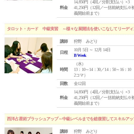
14,850円（4回／分割支払い）×3
料金
41,250円（12回／一括前納支払※
義開始前まで）
タロット・カード 中級実習 ～様々な展開法を使いこなしてリーディ
講師
狩野 みどり
10月 5日 ～ 12月 14日
日程
B Week
（
水
）
時間
13：10～14：30／14：50～16：10
2コマ）
回数
全12回
14,850円（4回／分割支払い）×3
料金
41,250円（12回／一括前納支払※
義開始前まで）
西洋占星術ブラッシュアップ～中級レベルまでを総復習してスキルアッ
講師
狩野 みどり