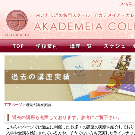
占いを学
TOPページ
>
過去の講座実績
過去の講座も充実しております。参考にご覧下さい。
こちらのページでは過去に開催した 数多くの講座の実績を紹介しており
入学や受講を検討されている方や、そうでない方も充実したラインナッ