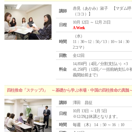
赤見（あかみ）淑子 【マダム呼
講師
（ココ）】
10月 12日 ～ 12月 21日
日程
A Week
（
水
）
時間
11：30～12：50／13：10～14：30
2コマ）
回数
全12回
14,850円（4回／分割支払い）×3
料金
41,250円（12回／一括前納支払※
義開始前まで）
四柱推命「ステップ3」 ～基礎から学ぶ本場・中国の四柱推命の真髄
講師
澤田 昌征
10月 13日 ～ 1月 5日
日程
※12/29は休講となります。
時間
毎週 （
木
） 14 ：50 ～ 16 ：10