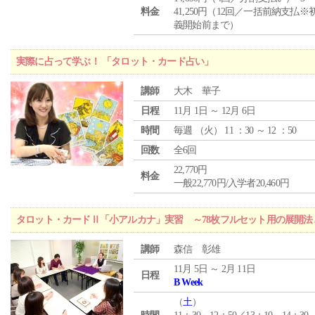
料金
41,250円（12回／一括前納支払※
義開始前まで）
実際に占って学ぶ！ 「タロット・カード占い」
講師
大木 華子
日程
11月 1日 ～ 12月 6日
時間
毎週 （
火
） 11 ：30 ～ 12 ：50
回数
全6回
22,770円
料金
一般22,770円/入学者20,460円
タロット・カードⅡ「小アルカナ」実習 ～78枚フルセット用の展開
講師
森信 彰雄
11月 5日 ～ 2月 11日
日程
B Week
（
土
）