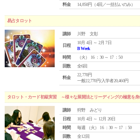
料金
14,850円（4回／一括払いのみ）
易占タロット
講師
川野 文彰
10月 4日 ～ 2月 7日
日程
B Week
時間
（
火
） 16 ：30 ～ 17 ：50
回数
全6回
22,770円
料金
一般22,770円/入学者20,460円
タロット・カード初級実習 ～様々な展開法とリーディングの極意を身
講師
狩野 みどり
日程
10月 4日 ～ 12月 20日
時間
毎週 （
火
） 16 ：30 ～ 17 ：50
回数
全12回