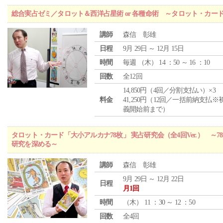
総合実占ゼミ／タロット＆西洋占星術 or 各種命術 ～タロット・カ
講師
森信 彰雄
日程
9月 29日 ～ 12月 15日
時間
毎週 （
木
） 14 ：50 ～ 16 ：10
回数
全12回
14,850円（4回／分割支払い）×3
料金
41,250円（12回／一括前納支払※
義開始前まで）
タロット・カード「大小アルカナ78枚」 実占研究会（全4回Ver.） 
研究を深める～
講師
森信 彰雄
9月 29日 ～ 12月 22日
日程
月1回
時間
（
木
） 11 ：30 ～ 12 ：50
回数
全4回