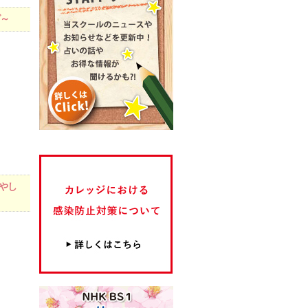
グ～
増やし