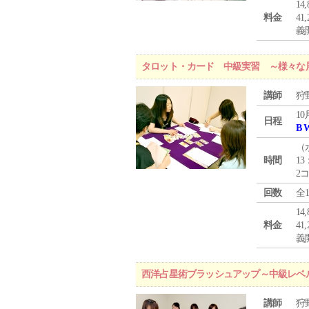
1
料金
4
義
タロット・カード 中級実習 ～様々な
講師
狩
10
日程
B 
（
時間
13
2
回数
全
1
料金
4
義
西洋占星術ブラッシュアップ～中級レベ
講師
狩