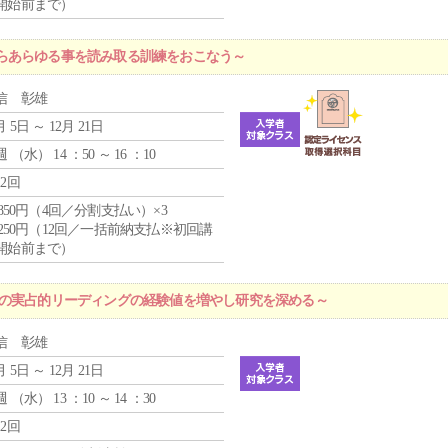
開始前まで）
らあらゆる事を読み取る訓練をおこなう～
信 彰雄
月 5日 ～ 12月 21日
週 （
水
） 14 ：50 ～ 16 ：10
12回
4,850円（4回／分割支払い）×3
1,250円（12回／一括前納支払※初回講
開始前まで）
プの実占的リーディングの経験値を増やし研究を深める～
信 彰雄
月 5日 ～ 12月 21日
週 （
水
） 13 ：10 ～ 14 ：30
12回