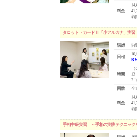
1
料金
4
義
タロット・カードⅡ「小アルカナ」実習
講師
狩
10
日程
B 
（
時間
13
2
回数
全
1
料金
4
義
手相中級実習 ～手相の実践テクニック