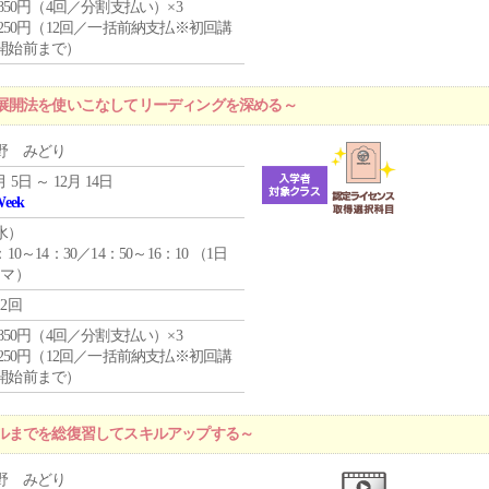
4,850円（4回／分割支払い）×3
1,250円（12回／一括前納支払※初回講
開始前まで）
展開法を使いこなしてリーディングを深める～
野 みどり
月 5日 ～ 12月 14日
Week
水
）
：10～14：30／14：50～16：10 （1日
コマ）
12回
4,850円（4回／分割支払い）×3
1,250円（12回／一括前納支払※初回講
開始前まで）
ルまでを総復習してスキルアップする～
野 みどり