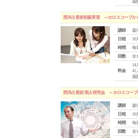
義
西洋占星術初級実習 ～ホロスコープか
講師
森
日程
10
時間
毎
回数
全
1
料金
4
義
西洋占星術 実占研究会 ～ホロスコー
講師
森
日程
10
時間
毎
回数
全