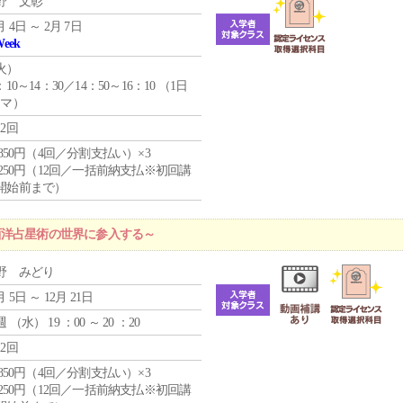
野 文彰
月 4日 ～ 2月 7日
Week
火
）
：10～14：30／14：50～16：10 （1日
コマ）
12回
4,850円（4回／分割支払い）×3
1,250円（12回／一括前納支払※初回講
開始前まで）
西洋占星術の世界に参入する～
野 みどり
月 5日 ～ 12月 21日
週 （
水
） 19 ：00 ～ 20 ：20
12回
4,850円（4回／分割支払い）×3
1,250円（12回／一括前納支払※初回講