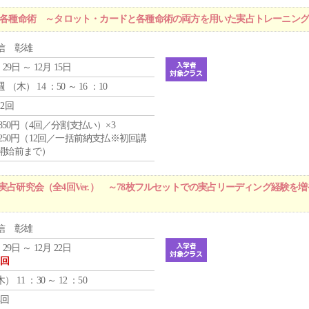
r 各種命術 ～タロット・カードと各種命術の両方を用いた実占トレーニン
信 彰雄
 29日 ～ 12月 15日
週 （
木
） 14 ：50 ～ 16 ：10
12回
4,850円（4回／分割支払い）×3
1,250円（12回／一括前納支払※初回講
開始前まで）
実占研究会（全4回Ver.） ～78枚フルセットでの実占リーディング経験を
信 彰雄
 29日 ～ 12月 22日
1回
木
） 11 ：30 ～ 12 ：50
4回