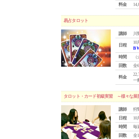
料金
1
易占タロット
講師
川
10
日程
B 
時間
（
回数
全
22
料金
一般
タロット・カード初級実習 ～様々な展
講師
狩
日程
10
時間
毎
回数
全