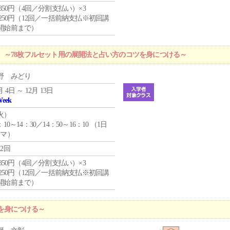
4,850円（4回／分割支払い）×3
1,250円（12回／一括前納支払※初回講
開始前まで）
 ～78枚フルセット用の展開法と占い方のコツを身につける～
野 みどり
月 4日 ～ 12月 13日
Week
火
）
：10～14：30／14：50～16：10 （1日
コマ）
12回
4,850円（4回／分割支払い）×3
1,250円（12回／一括前納支払※初回講
開始前まで）
を身につける～