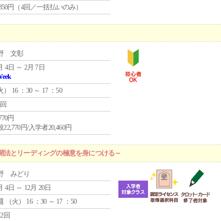
4,850円（4回／一括払いのみ）
野 文彰
月 4日 ～ 2月 7日
Week
火
） 16 ：30 ～ 17 ：50
6回
,770円
22,770円/入学者20,460円
開法とリーディングの極意を身につける～
野 みどり
月 4日 ～ 12月 20日
週 （
火
） 16 ：30 ～ 17 ：50
12回