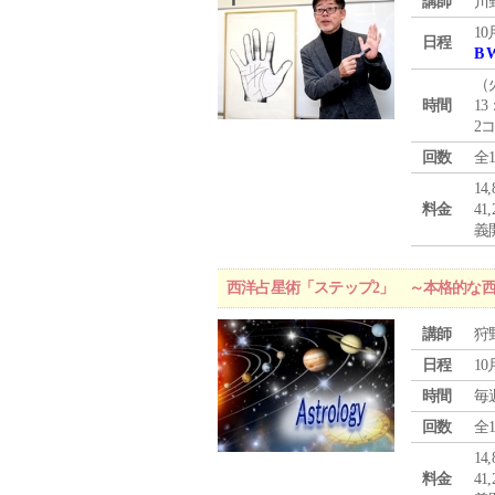
講師
川
10
日程
B 
（
時間
13
2
回数
全
1
料金
4
義
西洋占星術「ステップ2」 ～本格的な
講師
狩
日程
10
時間
毎
回数
全
1
料金
4