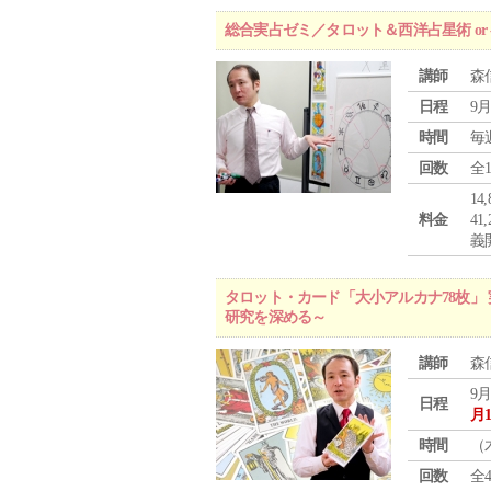
総合実占ゼミ／タロット＆西洋占星術 o
講師
森
日程
9月
時間
毎
回数
全
1
料金
4
義
タロット・カード「大小アルカナ78枚」 
研究を深める～
講師
森
9月
日程
月
時間
（
回数
全