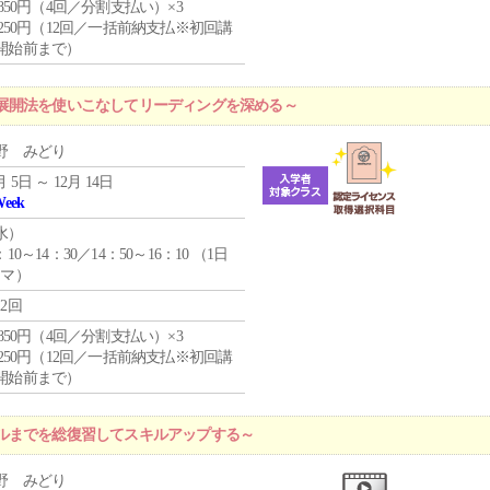
4,850円（4回／分割支払い）×3
1,250円（12回／一括前納支払※初回講
開始前まで）
展開法を使いこなしてリーディングを深める～
野 みどり
月 5日 ～ 12月 14日
Week
水
）
：10～14：30／14：50～16：10 （1日
コマ）
12回
4,850円（4回／分割支払い）×3
1,250円（12回／一括前納支払※初回講
開始前まで）
ルまでを総復習してスキルアップする～
野 みどり