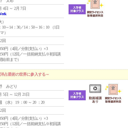
野 文彰
月 4日 ～ 2月 7日
Week
火
）
：10～14：30／14：50～16：10 （1日
コマ）
12回
4,850円（4回／分割支払い）×3
1,250円（12回／一括前納支払※初回講
開始前まで）
西洋占星術の世界に参入する～
野 みどり
月 5日 ～ 12月 21日
週 （
水
） 19 ：00 ～ 20 ：20
12回
4,850円（4回／分割支払い）×3
1,250円（12回／一括前納支払※初回講