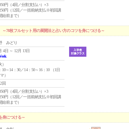
4,850円（4回／分割支払い）×3
1,250円（12回／一括前納支払※初回講
開始前まで）
 ～78枚フルセット用の展開法と占い方のコツを身につける～
野 みどり
月 4日 ～ 12月 13日
Week
火
）
：10～14：30／14：50～16：10 （1日
コマ）
12回
4,850円（4回／分割支払い）×3
1,250円（12回／一括前納支払※初回講
開始前まで）
を身につける～