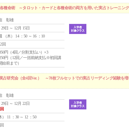
r 各種命術 ～タロット・カードと各種命術の両方を用いた実占トレーニン
信 彰雄
 29日 ～ 12月 15日
週 （
木
） 14 ：50 ～ 16 ：10
12回
4,850円（4回／分割支払い）×3
1,250円（12回／一括前納支払※初回講
開始前まで）
実占研究会（全4回Ver.） ～78枚フルセットでの実占リーディング経験を
信 彰雄
 29日 ～ 12月 22日
1回
木
） 11 ：30 ～ 12 ：50
4回