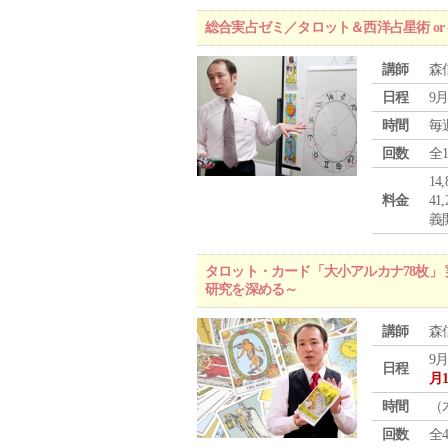
総合実占ゼミ／タロット＆西洋占星術 o
講師
森
日程
9月
時間
毎
回数
全
1
料金
4
義
タロット・カード「大小アルカナ78枚」 
研究を深める～
講師
森
9月
日程
月
時間
（
回数
全