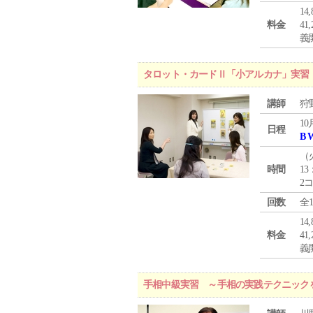
1
料金
4
義
タロット・カードⅡ「小アルカナ」実習
講師
狩
10
日程
B 
（
時間
13
2
回数
全
1
料金
4
義
手相中級実習 ～手相の実践テクニック