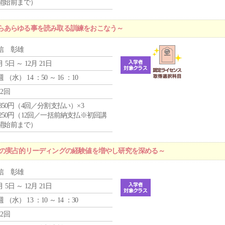
開始前まで）
らあらゆる事を読み取る訓練をおこなう～
信 彰雄
月 5日 ～ 12月 21日
週 （
水
） 14 ：50 ～ 16 ：10
12回
4,850円（4回／分割支払い）×3
1,250円（12回／一括前納支払※初回講
開始前まで）
プの実占的リーディングの経験値を増やし研究を深める～
信 彰雄
月 5日 ～ 12月 21日
週 （
水
） 13 ：10 ～ 14 ：30
12回