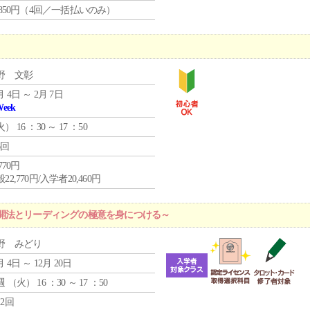
4,850円（4回／一括払いのみ）
野 文彰
月 4日 ～ 2月 7日
Week
火
） 16 ：30 ～ 17 ：50
6回
,770円
22,770円/入学者20,460円
開法とリーディングの極意を身につける～
野 みどり
月 4日 ～ 12月 20日
週 （
火
） 16 ：30 ～ 17 ：50
12回