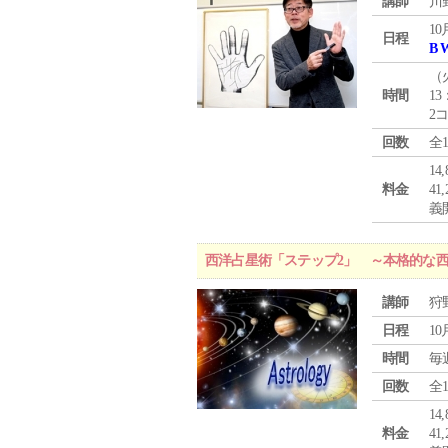
講師
川
10
日程
B 
（
時間
13
2
回数
全
1
料金
4
義
西洋占星術「ステップ2」 ～本格的な
講師
狩
日程
10
時間
毎
回数
全
1
料金
4