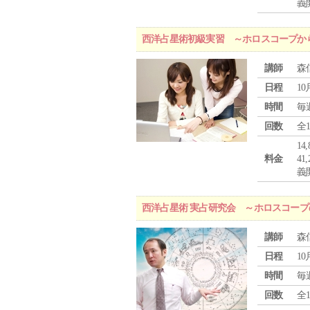
義
西洋占星術初級実習 ～ホロスコープか
講師
森
日程
10
時間
毎
回数
全
1
料金
4
義
西洋占星術 実占研究会 ～ホロスコー
講師
森
日程
10
時間
毎
回数
全