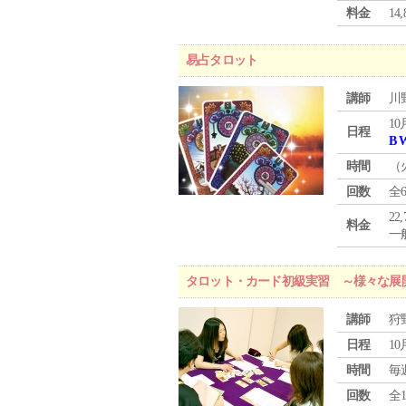
料金
1
易占タロット
講師
川
10
日程
B 
時間
（
回数
全
22
料金
一般
タロット・カード初級実習 ～様々な展
講師
狩
日程
10
時間
毎
回数
全