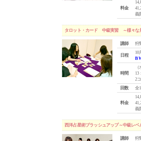
1
料金
4
義
タロット・カード 中級実習 ～様々な
講師
狩
10
日程
B 
（
時間
13
2
回数
全
1
料金
4
義
西洋占星術ブラッシュアップ～中級レベ
講師
狩