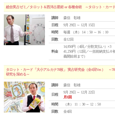
総合実占ゼミ／タロット＆西洋占星術 or 各種命術 ～タロット・カ
講師
森信 彰雄
日程
9月 29日 ～ 12月 15日
時間
毎週 （
木
） 14 ：50 ～ 16 ：10
回数
全12回
14,850円（4回／分割支払い）×3
料金
41,250円（12回／一括前納支払※
義開始前まで）
タロット・カード「大小アルカナ78枚」 実占研究会（全4回Ver.） 
研究を深める～
講師
森信 彰雄
9月 29日 ～ 12月 22日
日程
月1回
時間
（
木
） 11 ：30 ～ 12 ：50
回数
全4回