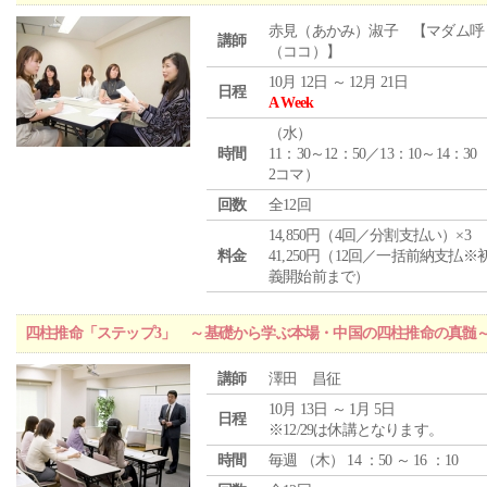
赤見（あかみ）淑子 【マダム呼
講師
（ココ）】
10月 12日 ～ 12月 21日
日程
A Week
（
水
）
時間
11：30～12：50／13：10～14：30
2コマ）
回数
全12回
14,850円（4回／分割支払い）×3
料金
41,250円（12回／一括前納支払※
義開始前まで）
四柱推命「ステップ3」 ～基礎から学ぶ本場・中国の四柱推命の真髄
講師
澤田 昌征
10月 13日 ～ 1月 5日
日程
※12/29は休講となります。
時間
毎週 （
木
） 14 ：50 ～ 16 ：10