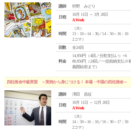
講師
狩野 みどり
10月 11日 ～ 3月 28日
日程
A Week
（
火
）
時間
13：10～14：30／14：50～16：10
2コマ）
回数
全24回
14,850円（4回／分割支払い）×6
料金
80,850円（24回／一括前納支払※
義開始前まで）
四柱推命中級実習 ～実例から身につける！ 本場・中国の四柱推命～
講師
澤田 昌征
10月 11日 ～ 12月 20日
日程
A Week
（
火
）
時間
14：50～16：10／16：30～17：50
2コマ）