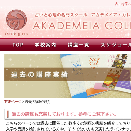
占いを学
TOPページ
>
過去の講座実績
過去の講座も充実しております。参考にご覧下さい。
こちらのページでは過去に開催した 数多くの講座の実績を紹介しており
入学や受講を検討されている方や、そうでない方も充実したラインナッ