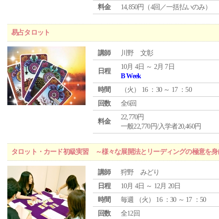
料金
14,850円（4回／一括払いのみ）
易占タロット
講師
川野 文彰
10月 4日 ～ 2月 7日
日程
B Week
時間
（
火
） 16 ：30 ～ 17 ：50
回数
全6回
22,770円
料金
一般22,770円/入学者20,460円
タロット・カード初級実習 ～様々な展開法とリーディングの極意を身
講師
狩野 みどり
日程
10月 4日 ～ 12月 20日
時間
毎週 （
火
） 16 ：30 ～ 17 ：50
回数
全12回