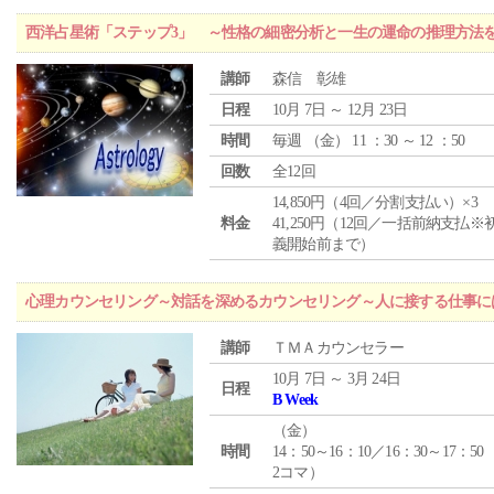
西洋占星術「ステップ3」 ～性格の細密分析と一生の運命の推理方法
講師
森信 彰雄
日程
10月 7日 ～ 12月 23日
時間
毎週 （
金
） 11 ：30 ～ 12 ：50
回数
全12回
14,850円（4回／分割支払い）×3
料金
41,250円（12回／一括前納支払※
義開始前まで）
心理カウンセリング～対話を深めるカウンセリング～人に接する仕事には
講師
ＴＭＡカウンセラー
10月 7日 ～ 3月 24日
日程
B Week
（
金
）
時間
14：50～16：10／16：30～17：50
2コマ）