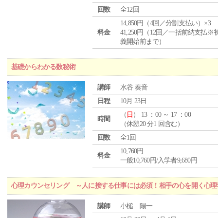
回数
全12回
14,850円（4回／分割支払い）×3
料金
41,250円（12回／一括前納支払※
義開始前まで）
基礎からわかる数秘術
講師
水谷 奏音
日程
10月 23日
（
日
） 13 ：00 ～ 17 ：00
時間
（休憩20 分1 回含む）
回数
全1回
10,760円
料金
一般10,760円/入学者9,680円
心理カウンセリング ～人に接する仕事には必須！相手の心を開く心理
講師
小槌 陽一