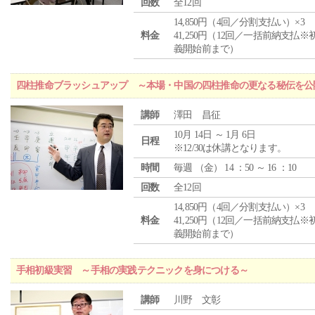
回数
全12回
14,850円（4回／分割支払い）×3
料金
41,250円（12回／一括前納支払※
義開始前まで）
四柱推命ブラッシュアップ ～本場・中国の四柱推命の更なる秘伝を公
講師
澤田 昌征
10月 14日 ～ 1月 6日
日程
※12/30は休講となります。
時間
毎週 （
金
） 14 ：50 ～ 16 ：10
回数
全12回
14,850円（4回／分割支払い）×3
料金
41,250円（12回／一括前納支払※
義開始前まで）
手相初級実習 ～手相の実践テクニックを身につける～
講師
川野 文彰