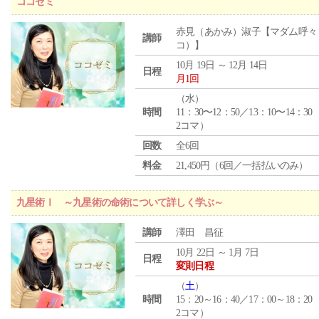
ココゼミ
赤見（あかみ）淑子【マダム呼々
講師
コ）】
10月 19日 ～ 12月 14日
日程
月1回
（
水
）
時間
11：30〜12：50／13：10〜14：30
2コマ）
回数
全6回
料金
21,450円（6回／一括払いのみ）
九星術Ⅰ ～九星術の命術について詳しく学ぶ～
講師
澤田 昌征
10月 22日 ～ 1月 7日
日程
変則日程
（
土
）
時間
15：20～16：40／17：00～18：20
2コマ）