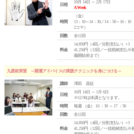
10月 14日 ～ 2月 17日
日程
A Week
（
金
）
時間
13：10～14：30／14：50～16：10
2コマ）
回数
全12回
14,850円（4回／分割支払い）×3
料金
41,250円（12回／一括前納支払※
義開始前まで）
九星術実習 ～開運アドバイスの実践テクニックを身につける～
講師
澤田 昌征
10月 14日 ～ 1月 6日
日程
※12/30は休講となります。
時間
毎週 （
金
） 16 ：30 ～ 17 ：50
回数
全12回
14,850円（4回／分割支払い）×3
料金
41,250円（12回／一括前納支払※