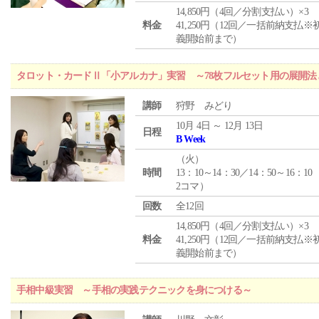
14,850円（4回／分割支払い）×3
料金
41,250円（12回／一括前納支払※
義開始前まで）
タロット・カードⅡ「小アルカナ」実習 ～78枚フルセット用の展開
講師
狩野 みどり
10月 4日 ～ 12月 13日
日程
B Week
（
火
）
時間
13：10～14：30／14：50～16：10
2コマ）
回数
全12回
14,850円（4回／分割支払い）×3
料金
41,250円（12回／一括前納支払※
義開始前まで）
手相中級実習 ～手相の実践テクニックを身につける～