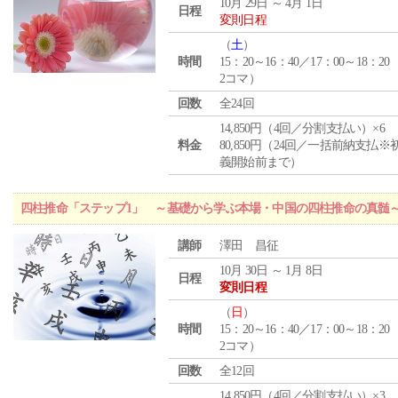
10月 29日 ～ 4月 1日
日程
変則日程
（
土
）
時間
15：20～16：40／17：00～18：20
2コマ）
回数
全24回
14,850円（4回／分割支払い）×6
料金
80,850円（24回／一括前納支払※
義開始前まで）
四柱推命「ステップ1」 ～基礎から学ぶ本場・中国の四柱推命の真髄
講師
澤田 昌征
10月 30日 ～ 1月 8日
日程
変則日程
（
日
）
時間
15：20～16：40／17：00～18：20
2コマ）
回数
全12回
14,850円（4回／分割支払い）×3