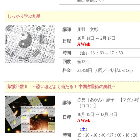
義開始前まで）
しっかり学ぶ九星
講師
川野 文彰
10月 14日 ～ 2月 17日
日程
A Week
時間
（
金
） 16 ：30 ～ 17 ：50
回数
全12回
料金
21,450円（6回／一括払いのみ）
紫微斗数Ⅱ ～恐いほどよく当たる！ 中国占星術の奥義～
赤見（あかみ）淑子 【マダム呼
講師
（ココ）】
10月 15日 ～ 12月 24日
日程
A Week
（
土
）
時間
15：20～16：40／17：00～18：20