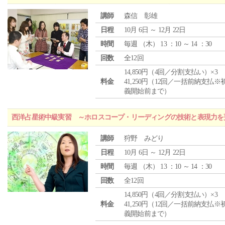
講師
森信 彰雄
日程
10月 6日 ～ 12月 22日
時間
毎週 （
木
） 13 ：10 ～ 14 ：30
回数
全12回
14,850円（4回／分割支払い）×3
料金
41,250円（12回／一括前納支払※
義開始前まで）
西洋占星術中級実習 ～ホロスコープ・リーディングの技術と表現力を
講師
狩野 みどり
日程
10月 6日 ～ 12月 22日
時間
毎週 （
木
） 13 ：10 ～ 14 ：30
回数
全12回
14,850円（4回／分割支払い）×3
料金
41,250円（12回／一括前納支払※
義開始前まで）