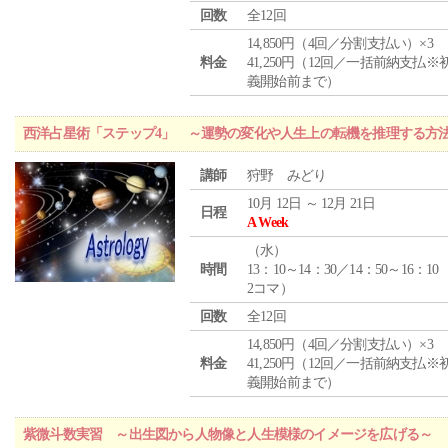
回数
全12回
14,850円（4回／分割支払い）×3
料金
41,250円（12回／一括前納支払※
義開始前まで）
西洋占星術「ステップ4」 ～運勢の変化や人生上の転機を推理する方
講師
狩野 みどり
10月 12日 ～ 12月 21日
日程
A Week
（
水
）
時間
13：10～14：30／14：50～16：10
2コマ）
回数
全12回
14,850円（4回／分割支払い）×3
料金
41,250円（12回／一括前納支払※
義開始前まで）
紫微斗数実習 ～出生図から人物像と人生模様のイメージを広げる～