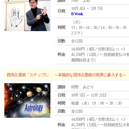
講師
川野 文彰
10月 4日 ～ 2月 7日
日程
B Week
（
火
）
時間
13：10～14：30／14：50～16：10
2コマ）
回数
全12回
14,850円（4回／分割支払い）×3
料金
41,250円（12回／一括前納支払※
義開始前まで）
西洋占星術「ステップ2」 ～本格的な西洋占星術の世界に参入する～
講師
狩野 みどり
日程
10月 5日 ～ 12月 21日
時間
毎週 （
水
） 19 ：00 ～ 20 ：20
回数
全12回
14,850円（4回／分割支払い）×3
料金
41,250円（12回／一括前納支払※