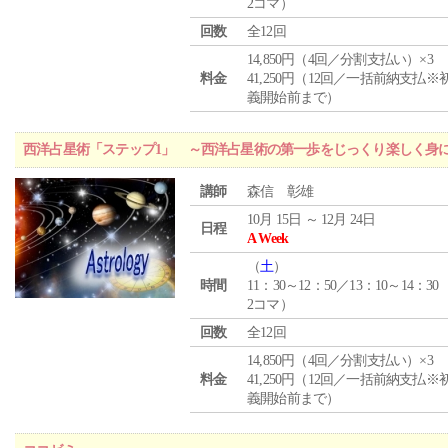
2コマ）
回数
全12回
14,850円（4回／分割支払い）×3
料金
41,250円（12回／一括前納支払※
義開始前まで）
西洋占星術「ステップ1」 ～西洋占星術の第一歩をじっくり楽しく身
講師
森信 彰雄
10月 15日 ～ 12月 24日
日程
A Week
（
土
）
時間
11：30～12：50／13：10～14：30
2コマ）
回数
全12回
14,850円（4回／分割支払い）×3
料金
41,250円（12回／一括前納支払※
義開始前まで）