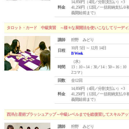
14,850円（4回／分割支払い）×3
料金
41,250円（12回／一括前納支払※
義開始前まで）
タロット・カード 中級実習 ～様々な展開法を使いこなしてリーディ
講師
狩野 みどり
10月 5日 ～ 12月 14日
日程
B Week
（
水
）
時間
13：10～14：30／14：50～16：10
2コマ）
回数
全12回
14,850円（4回／分割支払い）×3
料金
41,250円（12回／一括前納支払※
義開始前まで）
西洋占星術ブラッシュアップ～中級レベルまでを総復習してスキルアッ
講師
狩野 みどり