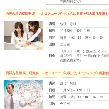
義開始前まで）
西洋占星術初級実習 ～ホロスコープからあらゆる事を読み取る訓練を
講師
森信 彰雄
日程
10月 5日 ～ 12月 21日
時間
毎週 （
水
） 14 ：50 ～ 16 ：10
回数
全12回
14,850円（4回／分割支払い）×3
料金
41,250円（12回／一括前納支払※
義開始前まで）
西洋占星術 実占研究会 ～ホロスコープの実占的リーディングの経験
講師
森信 彰雄
日程
10月 5日 ～ 12月 21日
時間
毎週 （
水
） 13 ：10 ～ 14 ：30
回数
全12回