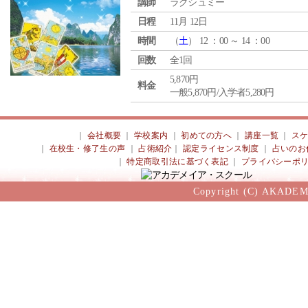
講師
ラクシュミー
日程
11月 12日
時間
（
土
） 12 ：00 ～ 14 ：00
回数
全1回
5,870円
料金
一般5,870円/入学者5,280円
｜
会社概要
｜
学校案内
｜
初めての方へ
｜
講座一覧
｜
ス
｜
在校生・修了生の声
｜
占術紹介
｜
認定ライセンス制度
｜
占いのお
｜
特定商取引法に基づく表記
｜
プライバシーポ
Copyright (C) AKADEM