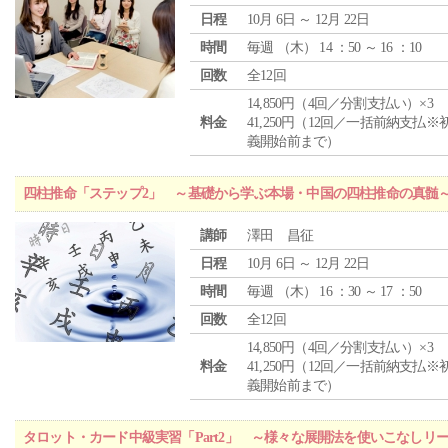
日程
10月 6日 ～ 12月 22日
時間
毎週 （
木
） 14 ：50 ～ 16 ：10
回数
全12回
14,850円（4回／分割支払い）×3
料金
41,250円（12回／一括前納支払※
義開始前まで）
四柱推命「ステップ2」 ～基礎から学ぶ本場・中国の四柱推命の真髄
講師
澤田 昌征
日程
10月 6日 ～ 12月 22日
時間
毎週 （
木
） 16 ：30 ～ 17 ：50
回数
全12回
14,850円（4回／分割支払い）×3
料金
41,250円（12回／一括前納支払※
義開始前まで）
タロット・カード中級実習「Part2」 ～様々な展開法を使いこなしリ