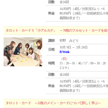
回数
全24回
14,850円（4回／分割支払い）×6
料金
80,850円（24回／一括前納支払※
義開始前まで）
タロット・カードⅡ「小アルカナ」 ～78枚のフルセット・カードを自
講師
狩野 みどり
10月 9日 ～ 3月 26日
日程
B Week
（
日
）
時間
15：20～16：40／17：00～18：20
2コマ）
回数
全24回
14,850円（4回／分割支払い）×6
料金
80,850円（24回／一括前納支払※
義開始前まで）
タロット・カード ～22枚のメイン・カードについて詳しく学ぶ～