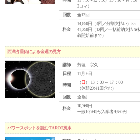
時間
11：30～12：50／13：10～14：30
2コマ）
回数
全12回
14,850円（4回／分割支払い）×3
料金
41,250円（12回／一括前納支払※
義開始前まで）
西洋占星術による金運の見方
講師
芳垣 宗久
日程
11月 6日
（
日
） 13 ：00 ～ 17 ：00
時間
（休憩20分1回含む）
回数
全1回
10,760円
料金
一般10,760円/入学者9,680円
パワースポットを読む TAROT風水