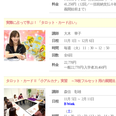
料金
41,250円（12回／一括前納支払※
義開始前まで）
実際に占って学ぶ！ 「タロット・カード占い」
講師
大木 華子
日程
11月 1日 ～ 12月 6日
時間
毎週 （
火
） 11 ：30 ～ 12 ：50
回数
全6回
22,770円
料金
一般22,770円/入学者20,460円
タロット・カードⅡ「小アルカナ」実習 ～78枚フルセット用の展開
講師
森信 彰雄
11月 5日 ～ 2月 11日
日程
B Week
（
土
）