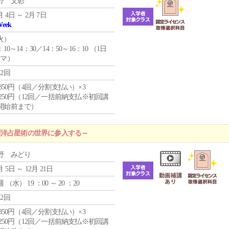
野 文彰
月 4日 ～ 2月 7日
Week
火
）
：10～14：30／14：50～16：10 （1日
コマ）
12回
4,850円（4回／分割支払い）×3
1,250円（12回／一括前納支払※初回講
開始前まで）
西洋占星術の世界に参入する～
野 みどり
月 5日 ～ 12月 21日
週 （
水
） 19 ：00 ～ 20 ：20
12回
4,850円（4回／分割支払い）×3
1,250円（12回／一括前納支払※初回講