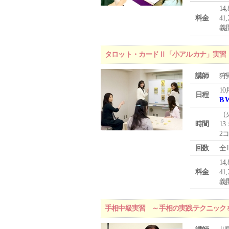
1
料金
4
義
タロット・カードⅡ「小アルカナ」実習
講師
狩
10
日程
B 
（
時間
13
2
回数
全
1
料金
4
義
手相中級実習 ～手相の実践テクニック