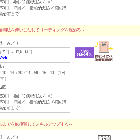
4,850円（4回／分割支払い）×3
1,250円（12回／一括前納支払※初回講
開始前まで）
展開法を使いこなしてリーディングを深める～
野 みどり
月 5日 ～ 12月 14日
Week
水
）
：10～14：30／14：50～16：10 （1日
コマ）
12回
4,850円（4回／分割支払い）×3
1,250円（12回／一括前納支払※初回講
開始前まで）
ルまでを総復習してスキルアップする～
野 みどり