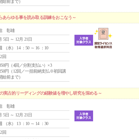
開始前まで）
らあらゆる事を読み取る訓練をおこなう～
信 彰雄
月 5日 ～ 12月 21日
週 （
水
） 14 ：50 ～ 16 ：10
12回
4,850円（4回／分割支払い）×3
1,250円（12回／一括前納支払※初回講
開始前まで）
プの実占的リーディングの経験値を増やし研究を深める～
信 彰雄
月 5日 ～ 12月 21日
週 （
水
） 13 ：10 ～ 14 ：30
12回