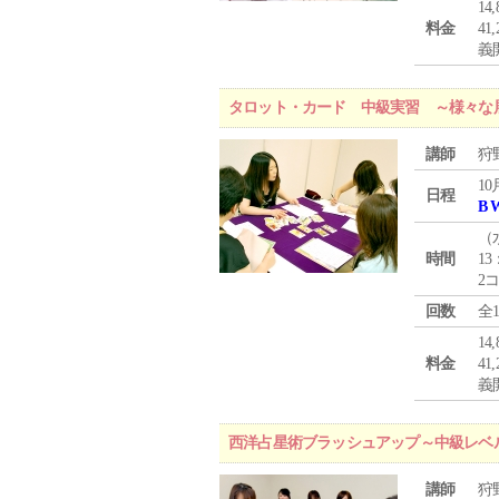
1
料金
4
義
タロット・カード 中級実習 ～様々な
講師
狩
10
日程
B 
（
時間
13
2
回数
全
1
料金
4
義
西洋占星術ブラッシュアップ～中級レベ
講師
狩