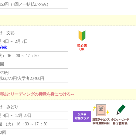
4,850円（4回／一括払いのみ）
野 文彰
月 4日 ～ 2月 7日
Week
火
） 16 ：30 ～ 17 ：50
6回
,770円
22,770円/入学者20,460円
開法とリーディングの極意を身につける～
野 みどり
月 4日 ～ 12月 20日
週 （
火
） 16 ：30 ～ 17 ：50
12回