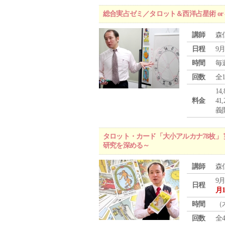
総合実占ゼミ／タロット＆西洋占星術 o
講師
森
日程
9月
時間
毎
回数
全
1
料金
4
義
タロット・カード「大小アルカナ78枚」 
研究を深める～
講師
森
9月
日程
月
時間
（
回数
全