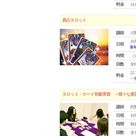
料金
1
易占タロット
講師
川
10
日程
B 
時間
（
回数
全
22
料金
一般
タロット・カード初級実習 ～様々な展
講師
狩
日程
10
時間
毎
回数
全