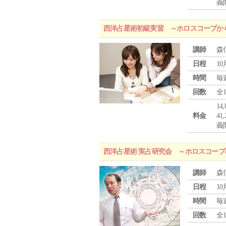
義
西洋占星術初級実習 ～ホロスコープか
講師
森
日程
10
時間
毎
回数
全
1
料金
4
義
西洋占星術 実占研究会 ～ホロスコー
講師
森
日程
10
時間
毎
回数
全