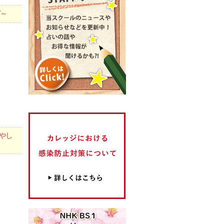
グ～
増やし