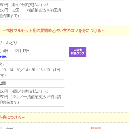
4,850円（4回／分割支払い）×3
1,250円（12回／一括前納支払※初回講
開始前まで）
 ～78枚フルセット用の展開法と占い方のコツを身につける～
野 みどり
月 4日 ～ 12月 13日
Week
火
）
：10～14：30／14：50～16：10 （1日
コマ）
12回
4,850円（4回／分割支払い）×3
1,250円（12回／一括前納支払※初回講
開始前まで）
を身につける～