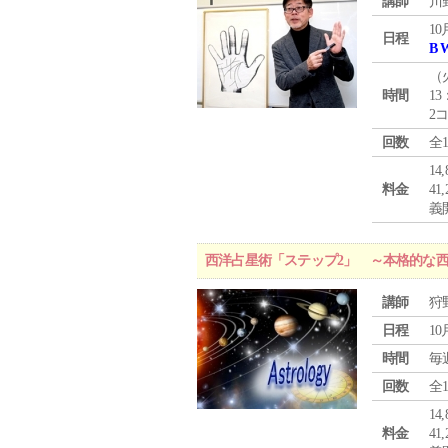
講師
川
10
日程
B 
（
時間
13
2
回数
全
1
料金
4
義
西洋占星術「ステップ2」 ～本格的な
講師
狩
日程
10
時間
毎
回数
全
1
料金
4