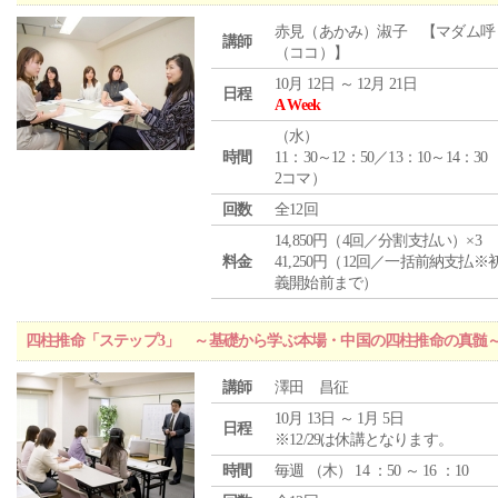
赤見（あかみ）淑子 【マダム呼
講師
（ココ）】
10月 12日 ～ 12月 21日
日程
A Week
（
水
）
時間
11：30～12：50／13：10～14：30
2コマ）
回数
全12回
14,850円（4回／分割支払い）×3
料金
41,250円（12回／一括前納支払※
義開始前まで）
四柱推命「ステップ3」 ～基礎から学ぶ本場・中国の四柱推命の真髄
講師
澤田 昌征
10月 13日 ～ 1月 5日
日程
※12/29は休講となります。
時間
毎週 （
木
） 14 ：50 ～ 16 ：10