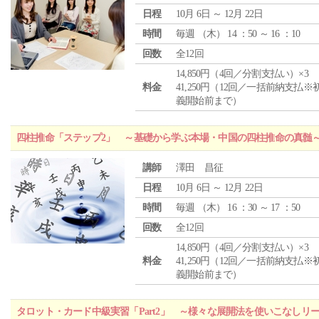
日程
10月 6日 ～ 12月 22日
時間
毎週 （
木
） 14 ：50 ～ 16 ：10
回数
全12回
14,850円（4回／分割支払い）×3
料金
41,250円（12回／一括前納支払※
義開始前まで）
四柱推命「ステップ2」 ～基礎から学ぶ本場・中国の四柱推命の真髄
講師
澤田 昌征
日程
10月 6日 ～ 12月 22日
時間
毎週 （
木
） 16 ：30 ～ 17 ：50
回数
全12回
14,850円（4回／分割支払い）×3
料金
41,250円（12回／一括前納支払※
義開始前まで）
タロット・カード中級実習「Part2」 ～様々な展開法を使いこなしリ