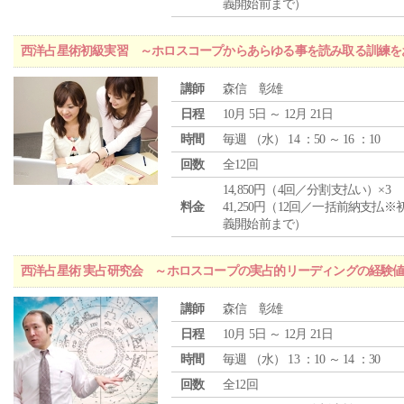
義開始前まで）
西洋占星術初級実習 ～ホロスコープからあらゆる事を読み取る訓練を
講師
森信 彰雄
日程
10月 5日 ～ 12月 21日
時間
毎週 （
水
） 14 ：50 ～ 16 ：10
回数
全12回
14,850円（4回／分割支払い）×3
料金
41,250円（12回／一括前納支払※
義開始前まで）
西洋占星術 実占研究会 ～ホロスコープの実占的リーディングの経験
講師
森信 彰雄
日程
10月 5日 ～ 12月 21日
時間
毎週 （
水
） 13 ：10 ～ 14 ：30
回数
全12回