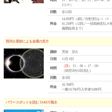
時間
11：30～12：50／13：10～14：30
2コマ）
回数
全12回
14,850円（4回／分割支払い）×3
料金
41,250円（12回／一括前納支払※
義開始前まで）
西洋占星術による金運の見方
講師
芳垣 宗久
日程
11月 6日
（
日
） 13 ：00 ～ 17 ：00
時間
（休憩20分1回含む）
回数
全1回
10,760円
料金
一般10,760円/入学者9,680円
パワースポットを読む TAROT風水