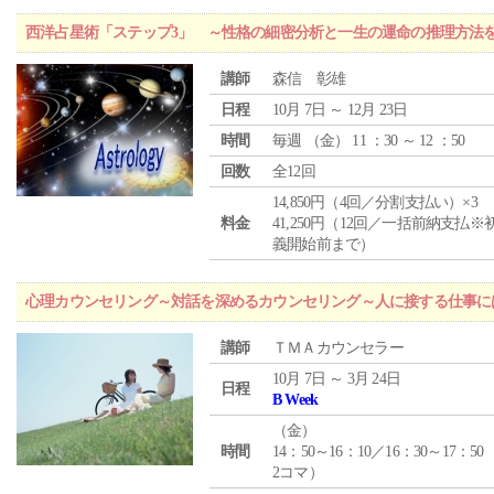
西洋占星術「ステップ3」 ～性格の細密分析と一生の運命の推理方法
講師
森信 彰雄
日程
10月 7日 ～ 12月 23日
時間
毎週 （
金
） 11 ：30 ～ 12 ：50
回数
全12回
14,850円（4回／分割支払い）×3
料金
41,250円（12回／一括前納支払※
義開始前まで）
心理カウンセリング～対話を深めるカウンセリング～人に接する仕事には
講師
ＴＭＡカウンセラー
10月 7日 ～ 3月 24日
日程
B Week
（
金
）
時間
14：50～16：10／16：30～17：50
2コマ）