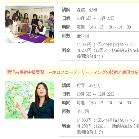
講師
森信 彰雄
日程
10月 6日 ～ 12月 22日
時間
毎週 （
木
） 13 ：10 ～ 14 ：30
回数
全12回
14,850円（4回／分割支払い）×3
料金
41,250円（12回／一括前納支払※
義開始前まで）
西洋占星術中級実習 ～ホロスコープ・リーディングの技術と表現力を
講師
狩野 みどり
日程
10月 6日 ～ 12月 22日
時間
毎週 （
木
） 13 ：10 ～ 14 ：30
回数
全12回
14,850円（4回／分割支払い）×3
料金
41,250円（12回／一括前納支払※
義開始前まで）