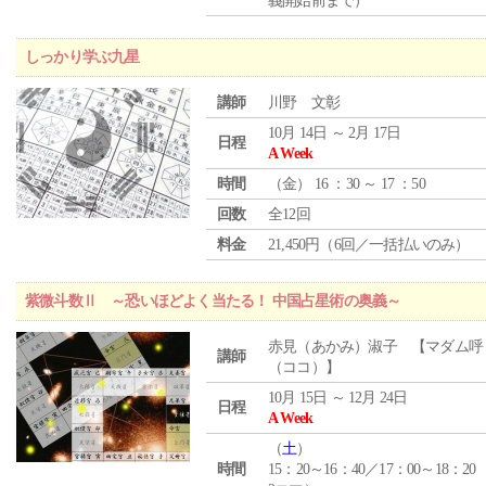
義開始前まで）
しっかり学ぶ九星
講師
川野 文彰
10月 14日 ～ 2月 17日
日程
A Week
時間
（
金
） 16 ：30 ～ 17 ：50
回数
全12回
料金
21,450円（6回／一括払いのみ）
紫微斗数Ⅱ ～恐いほどよく当たる！ 中国占星術の奥義～
赤見（あかみ）淑子 【マダム呼
講師
（ココ）】
10月 15日 ～ 12月 24日
日程
A Week
（
土
）
時間
15：20～16：40／17：00～18：20