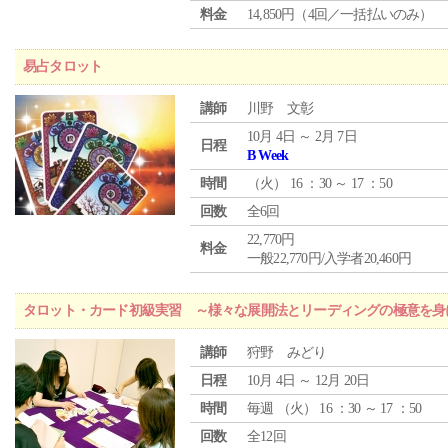
料金
14,850円（4回／一括払いのみ）
易占タロット
講師
川野 文彰
10月 4日 ～ 2月 7日
日程
B Week
時間
（
火
） 16 ：30 ～ 17 ：50
回数
全6回
22,770円
料金
一般22,770円/入学者20,460円
タロット・カード初級実習 ～様々な展開法とリーディングの極意を身
講師
狩野 みどり
日程
10月 4日 ～ 12月 20日
時間
毎週 （
火
） 16 ：30 ～ 17 ：50
回数
全12回