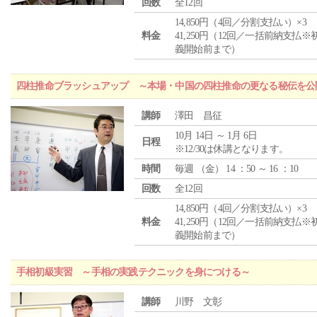
回数
全12回
14,850円（4回／分割支払い）×3
料金
41,250円（12回／一括前納支払※
義開始前まで）
四柱推命ブラッシュアップ ～本場・中国の四柱推命の更なる秘伝を公
講師
澤田 昌征
10月 14日 ～ 1月 6日
日程
※12/30は休講となります。
時間
毎週 （
金
） 14 ：50 ～ 16 ：10
回数
全12回
14,850円（4回／分割支払い）×3
料金
41,250円（12回／一括前納支払※
義開始前まで）
手相初級実習 ～手相の実践テクニックを身につける～
講師
川野 文彰