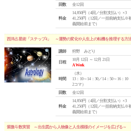
回数
全12回
14,850円（4回／分割支払い）×3
料金
41,250円（12回／一括前納支払※
義開始前まで）
西洋占星術「ステップ4」 ～運勢の変化や人生上の転機を推理する方
講師
狩野 みどり
10月 12日 ～ 12月 21日
日程
A Week
（
水
）
時間
13：10～14：30／14：50～16：10
2コマ）
回数
全12回
14,850円（4回／分割支払い）×3
料金
41,250円（12回／一括前納支払※
義開始前まで）
紫微斗数実習 ～出生図から人物像と人生模様のイメージを広げる～