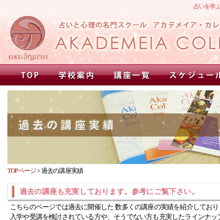
占いを学
TOPページ
>
過去の講座実績
過去の講座も充実しております。参考にご覧下さい。
こちらのページでは過去に開催した 数多くの講座の実績を紹介しており
入学や受講を検討されている方や、そうでない方も充実したラインナッ