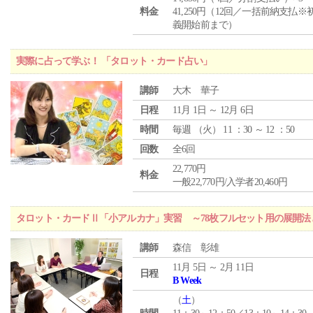
料金
41,250円（12回／一括前納支払※
義開始前まで）
実際に占って学ぶ！ 「タロット・カード占い」
講師
大木 華子
日程
11月 1日 ～ 12月 6日
時間
毎週 （
火
） 11 ：30 ～ 12 ：50
回数
全6回
22,770円
料金
一般22,770円/入学者20,460円
タロット・カードⅡ「小アルカナ」実習 ～78枚フルセット用の展開
講師
森信 彰雄
11月 5日 ～ 2月 11日
日程
B Week
（
土
）