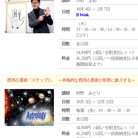
講師
川野 文彰
10月 4日 ～ 2月 7日
日程
B Week
（
火
）
時間
13：10～14：30／14：50～16：10
2コマ）
回数
全12回
14,850円（4回／分割支払い）×3
料金
41,250円（12回／一括前納支払※
義開始前まで）
西洋占星術「ステップ2」 ～本格的な西洋占星術の世界に参入する～
講師
狩野 みどり
日程
10月 5日 ～ 12月 21日
時間
毎週 （
水
） 19 ：00 ～ 20 ：20
回数
全12回
14,850円（4回／分割支払い）×3
料金
41,250円（12回／一括前納支払※