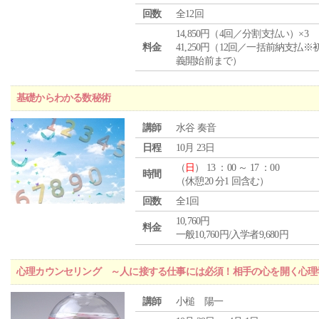
回数
全12回
14,850円（4回／分割支払い）×3
料金
41,250円（12回／一括前納支払※
義開始前まで）
基礎からわかる数秘術
講師
水谷 奏音
日程
10月 23日
（
日
） 13 ：00 ～ 17 ：00
時間
（休憩20 分1 回含む）
回数
全1回
10,760円
料金
一般10,760円/入学者9,680円
心理カウンセリング ～人に接する仕事には必須！相手の心を開く心理
講師
小槌 陽一