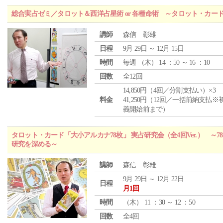
総合実占ゼミ／タロット＆西洋占星術 or 各種命術 ～タロット・カ
講師
森信 彰雄
日程
9月 29日 ～ 12月 15日
時間
毎週 （
木
） 14 ：50 ～ 16 ：10
回数
全12回
14,850円（4回／分割支払い）×3
料金
41,250円（12回／一括前納支払※
義開始前まで）
タロット・カード「大小アルカナ78枚」 実占研究会（全4回Ver.） 
研究を深める～
講師
森信 彰雄
9月 29日 ～ 12月 22日
日程
月1回
時間
（
木
） 11 ：30 ～ 12 ：50
回数
全4回