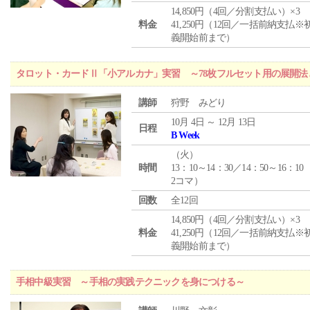
14,850円（4回／分割支払い）×3
料金
41,250円（12回／一括前納支払※
義開始前まで）
タロット・カードⅡ「小アルカナ」実習 ～78枚フルセット用の展開
講師
狩野 みどり
10月 4日 ～ 12月 13日
日程
B Week
（
火
）
時間
13：10～14：30／14：50～16：10
2コマ）
回数
全12回
14,850円（4回／分割支払い）×3
料金
41,250円（12回／一括前納支払※
義開始前まで）
手相中級実習 ～手相の実践テクニックを身につける～