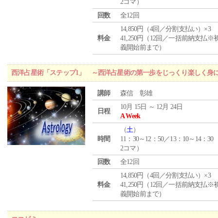
2コマ）
回数
全12回
14,850円（4回／分割支払い）×3
料金
41,250円（12回／一括前納支払※
義開始前まで）
西洋占星術「ステップ1」 ～西洋占星術の第一歩をじっくり楽しく身
講師
森信 彰雄
10月 15日 ～ 12月 24日
日程
A Week
（
土
）
時間
11：30～12：50／13：10～14：30
2コマ）
回数
全12回
14,850円（4回／分割支払い）×3
料金
41,250円（12回／一括前納支払※
義開始前まで）