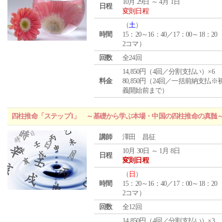
10月 29日 ～ 4月 1日
日程
変則日程
（
土
）
時間
15：20～16：40／17：00～18：20
2コマ）
回数
全24回
14,850円（4回／分割支払い）×6
料金
80,850円（24回／一括前納支払※
義開始前まで）
四柱推命「ステップ1」 ～基礎から学ぶ本場・中国の四柱推命の真髄
講師
澤田 昌征
10月 30日 ～ 1月 8日
日程
変則日程
（
日
）
時間
15：20～16：40／17：00～18：20
2コマ）
回数
全12回
14,850円（4回／分割支払い）×3