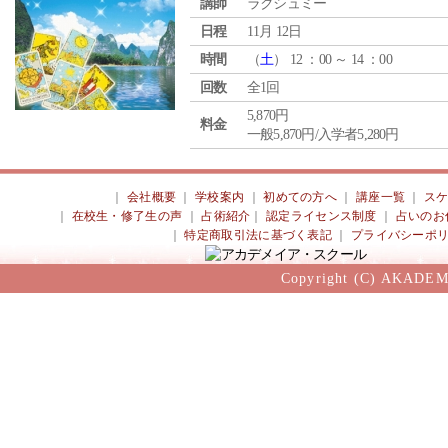
講師
ラクシュミー
日程
11月 12日
時間
（
土
） 12 ：00 ～ 14 ：00
回数
全1回
5,870円
料金
一般5,870円/入学者5,280円
｜
会社概要
｜
学校案内
｜
初めての方へ
｜
講座一覧
｜
ス
｜
在校生・修了生の声
｜
占術紹介
｜
認定ライセンス制度
｜
占いのお
｜
特定商取引法に基づく表記
｜
プライバシーポ
Copyright (C) AKADEM