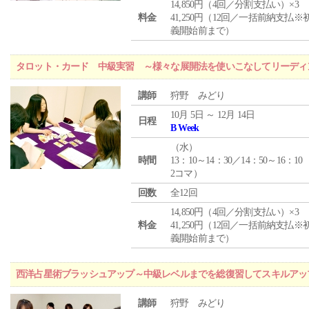
14,850円（4回／分割支払い）×3
料金
41,250円（12回／一括前納支払※
義開始前まで）
タロット・カード 中級実習 ～様々な展開法を使いこなしてリーディ
講師
狩野 みどり
10月 5日 ～ 12月 14日
日程
B Week
（
水
）
時間
13：10～14：30／14：50～16：10
2コマ）
回数
全12回
14,850円（4回／分割支払い）×3
料金
41,250円（12回／一括前納支払※
義開始前まで）
西洋占星術ブラッシュアップ～中級レベルまでを総復習してスキルアッ
講師
狩野 みどり