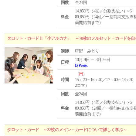
回数
全24回
14,850円（4回／分割支払い）×6
料金
80,850円（24回／一括前納支払※
義開始前まで）
タロット・カードⅡ「小アルカナ」 ～78枚のフルセット・カードを自
講師
狩野 みどり
10月 9日 ～ 3月 26日
日程
B Week
（
日
）
時間
15：20～16：40／17：00～18：20
2コマ）
回数
全24回
14,850円（4回／分割支払い）×6
料金
80,850円（24回／一括前納支払※
義開始前まで）
タロット・カード ～22枚のメイン・カードについて詳しく学ぶ～