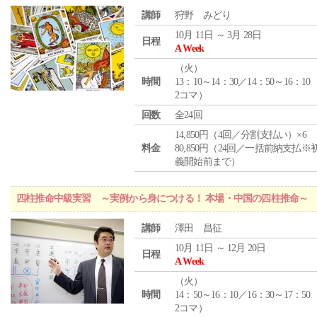
講師
狩野 みどり
10月 11日 ～ 3月 28日
日程
A Week
（
火
）
時間
13：10～14：30／14：50～16：10
2コマ）
回数
全24回
14,850円（4回／分割支払い）×6
料金
80,850円（24回／一括前納支払※
義開始前まで）
四柱推命中級実習 ～実例から身につける！ 本場・中国の四柱推命～
講師
澤田 昌征
10月 11日 ～ 12月 20日
日程
A Week
（
火
）
時間
14：50～16：10／16：30～17：50
2コマ）