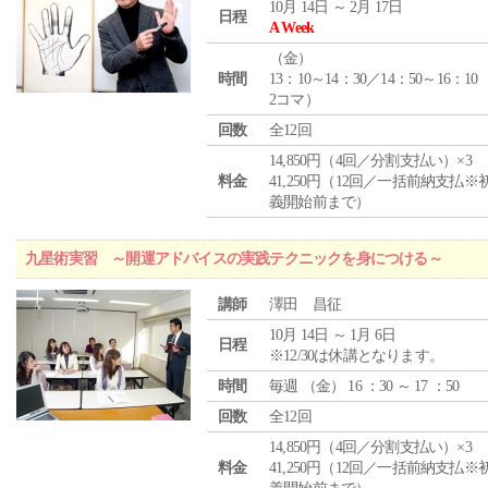
10月 14日 ～ 2月 17日
日程
A Week
（
金
）
時間
13：10～14：30／14：50～16：10
2コマ）
回数
全12回
14,850円（4回／分割支払い）×3
料金
41,250円（12回／一括前納支払※
義開始前まで）
九星術実習 ～開運アドバイスの実践テクニックを身につける～
講師
澤田 昌征
10月 14日 ～ 1月 6日
日程
※12/30は休講となります。
時間
毎週 （
金
） 16 ：30 ～ 17 ：50
回数
全12回
14,850円（4回／分割支払い）×3
料金
41,250円（12回／一括前納支払※