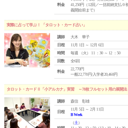
料金
41,250円（12回／一括前納支払※
義開始前まで）
実際に占って学ぶ！ 「タロット・カード占い」
講師
大木 華子
日程
11月 1日 ～ 12月 6日
時間
毎週 （
火
） 11 ：30 ～ 12 ：50
回数
全6回
22,770円
料金
一般22,770円/入学者20,460円
タロット・カードⅡ「小アルカナ」実習 ～78枚フルセット用の展開
講師
森信 彰雄
11月 5日 ～ 2月 11日
日程
B Week
（
土
）