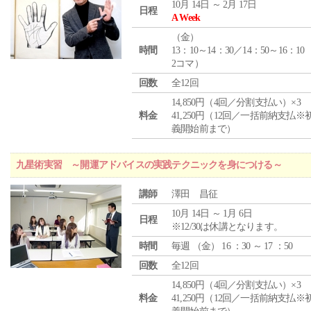
10月 14日 ～ 2月 17日
日程
A Week
（
金
）
時間
13：10～14：30／14：50～16：10
2コマ）
回数
全12回
14,850円（4回／分割支払い）×3
料金
41,250円（12回／一括前納支払※
義開始前まで）
九星術実習 ～開運アドバイスの実践テクニックを身につける～
講師
澤田 昌征
10月 14日 ～ 1月 6日
日程
※12/30は休講となります。
時間
毎週 （
金
） 16 ：30 ～ 17 ：50
回数
全12回
14,850円（4回／分割支払い）×3
料金
41,250円（12回／一括前納支払※