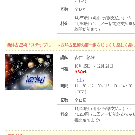
2コマ）
回数
全12回
14,850円（4回／分割支払い）×3
料金
41,250円（12回／一括前納支払※
義開始前まで）
西洋占星術「ステップ1」 ～西洋占星術の第一歩をじっくり楽しく身
講師
森信 彰雄
10月 15日 ～ 12月 24日
日程
A Week
（
土
）
時間
11：30～12：50／13：10～14：30
2コマ）
回数
全12回
14,850円（4回／分割支払い）×3
料金
41,250円（12回／一括前納支払※
義開始前まで）