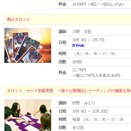
料金
14,850円（4回／一括払いのみ）
易占タロット
講師
川野 文彰
10月 4日 ～ 2月 7日
日程
B Week
時間
（
火
） 16 ：30 ～ 17 ：50
回数
全6回
22,770円
料金
一般22,770円/入学者20,460円
タロット・カード初級実習 ～様々な展開法とリーディングの極意を身
講師
狩野 みどり
日程
10月 4日 ～ 12月 20日
時間
毎週 （
火
） 16 ：30 ～ 17 ：50
回数
全12回