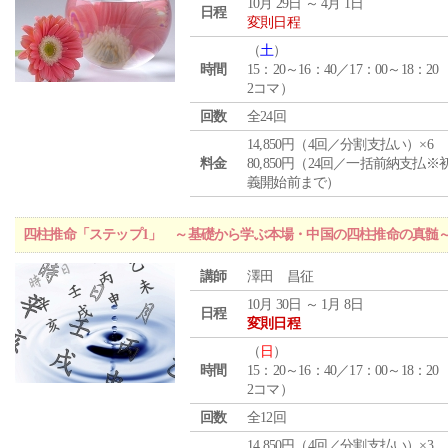
10月 29日 ～ 4月 1日
日程
変則日程
（
土
）
時間
15：20～16：40／17：00～18：20
2コマ）
回数
全24回
14,850円（4回／分割支払い）×6
料金
80,850円（24回／一括前納支払※
義開始前まで）
四柱推命「ステップ1」 ～基礎から学ぶ本場・中国の四柱推命の真髄
講師
澤田 昌征
10月 30日 ～ 1月 8日
日程
変則日程
（
日
）
時間
15：20～16：40／17：00～18：20
2コマ）
回数
全12回
14,850円（4回／分割支払い）×3