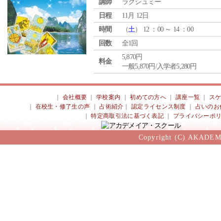
講師
ラクシュミー
日程
11月 12日
時間
（
土
） 12 ：00 ～ 14 ：00
回数
全1回
5,870円
料金
一般5,870円/入学者5,280円
｜
会社概要
｜
学校案内
｜
初めての方へ
｜
講座一覧
｜
ス
｜
在校生・修了生の声
｜
占術紹介
｜
認定ライセンス制度
｜
占いのお
｜
特定商取引法に基づく表記
｜
プライバシーポ
Copyright (C) AKADEM