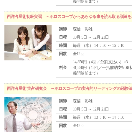
義開始前まで）
西洋占星術初級実習 ～ホロスコープからあらゆる事を読み取る訓練を
講師
森信 彰雄
日程
10月 5日 ～ 12月 21日
時間
毎週 （
水
） 14 ：50 ～ 16 ：10
回数
全12回
14,850円（4回／分割支払い）×3
料金
41,250円（12回／一括前納支払※
義開始前まで）
西洋占星術 実占研究会 ～ホロスコープの実占的リーディングの経験
講師
森信 彰雄
日程
10月 5日 ～ 12月 21日
時間
毎週 （
水
） 13 ：10 ～ 14 ：30
回数
全12回