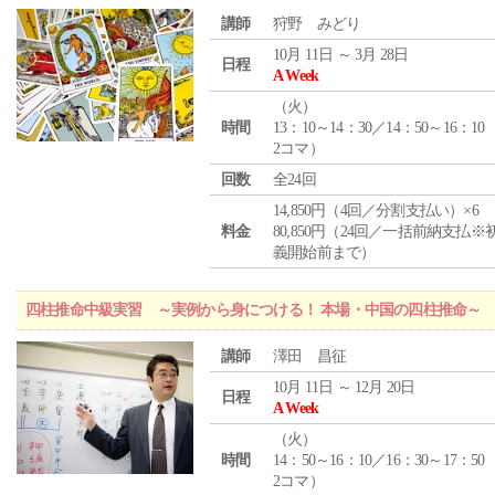
講師
狩野 みどり
10月 11日 ～ 3月 28日
日程
A Week
（
火
）
時間
13：10～14：30／14：50～16：10
2コマ）
回数
全24回
14,850円（4回／分割支払い）×6
料金
80,850円（24回／一括前納支払※
義開始前まで）
四柱推命中級実習 ～実例から身につける！ 本場・中国の四柱推命～
講師
澤田 昌征
10月 11日 ～ 12月 20日
日程
A Week
（
火
）
時間
14：50～16：10／16：30～17：50
2コマ）