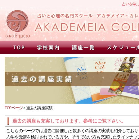
占いを学
TOPページ
>
過去の講座実績
過去の講座も充実しております。参考にご覧下さい。
こちらのページでは過去に開催した 数多くの講座の実績を紹介しており
入学や受講を検討されている方や、そうでない方も充実したラインナッ