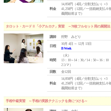
14,850円（4回／分割支払い）×3
料金
41,250円（12回／一括前納支払※
義開始前まで）
タロット・カードⅡ「小アルカナ」実習 ～78枚フルセット用の展開
講師
狩野 みどり
10月 4日 ～ 12月 13日
日程
B Week
（
火
）
時間
13：10～14：30／14：50～16：10
2コマ）
回数
全12回
14,850円（4回／分割支払い）×3
料金
41,250円（12回／一括前納支払※
義開始前まで）
手相中級実習 ～手相の実践テクニックを身につける～