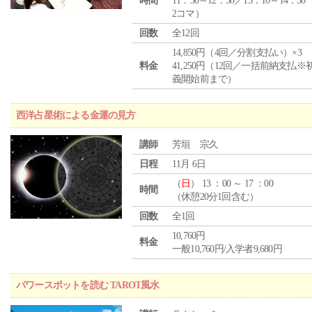
時間
11：30～12：50／13：10～14：30
2コマ）
回数
全12回
14,850円（4回／分割支払い）×3
料金
41,250円（12回／一括前納支払※
義開始前まで）
西洋占星術による金運の見方
講師
芳垣 宗久
日程
11月 6日
（
日
） 13 ：00 ～ 17 ：00
時間
（休憩20分1回含む）
回数
全1回
10,760円
料金
一般10,760円/入学者9,680円
パワースポットを読む TAROT風水