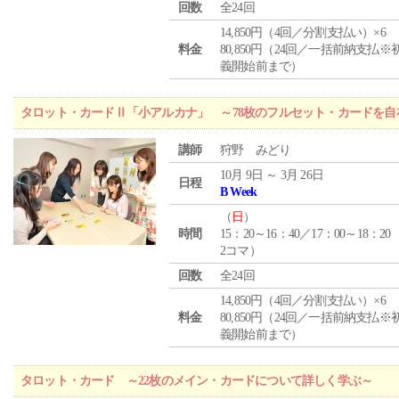
回数
全24回
14,850円（4回／分割支払い）×6
料金
80,850円（24回／一括前納支払※
義開始前まで）
タロット・カードⅡ「小アルカナ」 ～78枚のフルセット・カードを自
講師
狩野 みどり
10月 9日 ～ 3月 26日
日程
B Week
（
日
）
時間
15：20～16：40／17：00～18：20
2コマ）
回数
全24回
14,850円（4回／分割支払い）×6
料金
80,850円（24回／一括前納支払※
義開始前まで）
タロット・カード ～22枚のメイン・カードについて詳しく学ぶ～