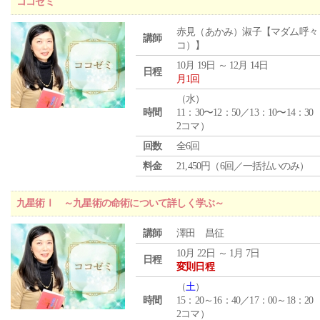
ココゼミ
赤見（あかみ）淑子【マダム呼々
講師
コ）】
10月 19日 ～ 12月 14日
日程
月1回
（
水
）
時間
11：30〜12：50／13：10〜14：30
2コマ）
回数
全6回
料金
21,450円（6回／一括払いのみ）
九星術Ⅰ ～九星術の命術について詳しく学ぶ～
講師
澤田 昌征
10月 22日 ～ 1月 7日
日程
変則日程
（
土
）
時間
15：20～16：40／17：00～18：20
2コマ）