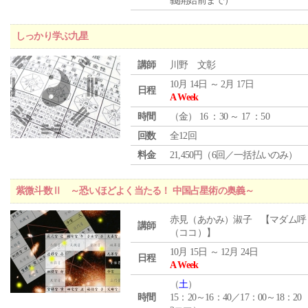
義開始前まで）
しっかり学ぶ九星
講師
川野 文彰
10月 14日 ～ 2月 17日
日程
A Week
時間
（
金
） 16 ：30 ～ 17 ：50
回数
全12回
料金
21,450円（6回／一括払いのみ）
紫微斗数Ⅱ ～恐いほどよく当たる！ 中国占星術の奥義～
赤見（あかみ）淑子 【マダム呼
講師
（ココ）】
10月 15日 ～ 12月 24日
日程
A Week
（
土
）
時間
15：20～16：40／17：00～18：20