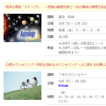
西洋占星術「ステップ3」 ～性格の細密分析と一生の運命の推理方法
講師
森信 彰雄
日程
10月 7日 ～ 12月 23日
時間
毎週 （
金
） 11 ：30 ～ 12 ：50
回数
全12回
14,850円（4回／分割支払い）×3
料金
41,250円（12回／一括前納支払※
義開始前まで）
心理カウンセリング～対話を深めるカウンセリング～人に接する仕事には
講師
ＴＭＡカウンセラー
10月 7日 ～ 3月 24日
日程
B Week
（
金
）
時間
14：50～16：10／16：30～17：50
2コマ）