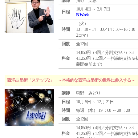
講師
川野 文彰
10月 4日 ～ 2月 7日
日程
B Week
（
火
）
時間
13：10～14：30／14：50～16：10
2コマ）
回数
全12回
14,850円（4回／分割支払い）×3
料金
41,250円（12回／一括前納支払※
義開始前まで）
西洋占星術「ステップ2」 ～本格的な西洋占星術の世界に参入する～
講師
狩野 みどり
日程
10月 5日 ～ 12月 21日
時間
毎週 （
水
） 19 ：00 ～ 20 ：20
回数
全12回
14,850円（4回／分割支払い）×3
料金
41,250円（12回／一括前納支払※