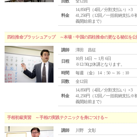
回数
全12回
14,850円（4回／分割支払い）×3
料金
41,250円（12回／一括前納支払※
義開始前まで）
四柱推命ブラッシュアップ ～本場・中国の四柱推命の更なる秘伝を公
講師
澤田 昌征
10月 14日 ～ 1月 6日
日程
※12/30は休講となります。
時間
毎週 （
金
） 14 ：50 ～ 16 ：10
回数
全12回
14,850円（4回／分割支払い）×3
料金
41,250円（12回／一括前納支払※
義開始前まで）
手相初級実習 ～手相の実践テクニックを身につける～
講師
川野 文彰