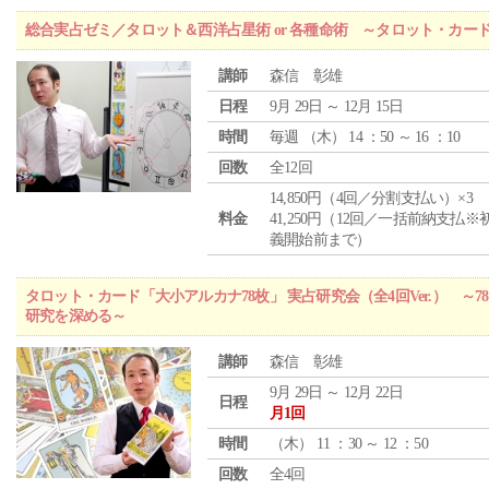
総合実占ゼミ／タロット＆西洋占星術 or 各種命術 ～タロット・カ
講師
森信 彰雄
日程
9月 29日 ～ 12月 15日
時間
毎週 （
木
） 14 ：50 ～ 16 ：10
回数
全12回
14,850円（4回／分割支払い）×3
料金
41,250円（12回／一括前納支払※
義開始前まで）
タロット・カード「大小アルカナ78枚」 実占研究会（全4回Ver.） 
研究を深める～
講師
森信 彰雄
9月 29日 ～ 12月 22日
日程
月1回
時間
（
木
） 11 ：30 ～ 12 ：50
回数
全4回