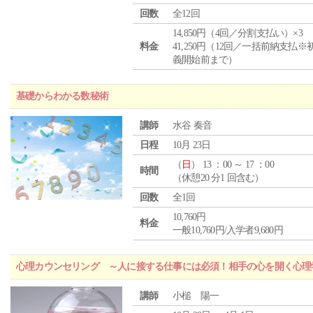
回数
全12回
14,850円（4回／分割支払い）×3
料金
41,250円（12回／一括前納支払※
義開始前まで）
基礎からわかる数秘術
講師
水谷 奏音
日程
10月 23日
（
日
） 13 ：00 ～ 17 ：00
時間
（休憩20 分1 回含む）
回数
全1回
10,760円
料金
一般10,760円/入学者9,680円
心理カウンセリング ～人に接する仕事には必須！相手の心を開く心理
講師
小槌 陽一