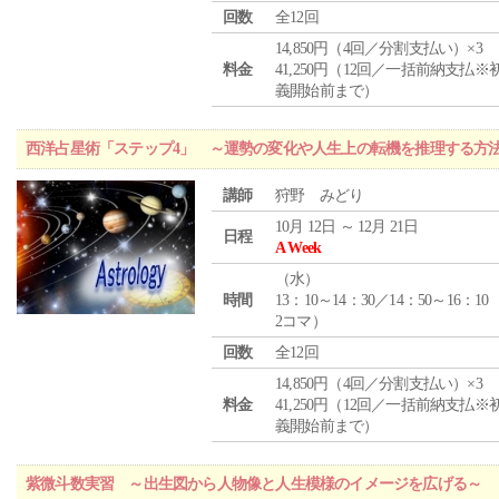
回数
全12回
14,850円（4回／分割支払い）×3
料金
41,250円（12回／一括前納支払※
義開始前まで）
西洋占星術「ステップ4」 ～運勢の変化や人生上の転機を推理する方
講師
狩野 みどり
10月 12日 ～ 12月 21日
日程
A Week
（
水
）
時間
13：10～14：30／14：50～16：10
2コマ）
回数
全12回
14,850円（4回／分割支払い）×3
料金
41,250円（12回／一括前納支払※
義開始前まで）
紫微斗数実習 ～出生図から人物像と人生模様のイメージを広げる～