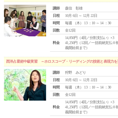
講師
森信 彰雄
日程
10月 6日 ～ 12月 22日
時間
毎週 （
木
） 13 ：10 ～ 14 ：30
回数
全12回
14,850円（4回／分割支払い）×3
料金
41,250円（12回／一括前納支払※
義開始前まで）
西洋占星術中級実習 ～ホロスコープ・リーディングの技術と表現力を
講師
狩野 みどり
日程
10月 6日 ～ 12月 22日
時間
毎週 （
木
） 13 ：10 ～ 14 ：30
回数
全12回
14,850円（4回／分割支払い）×3
料金
41,250円（12回／一括前納支払※
義開始前まで）