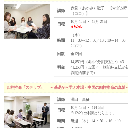
赤見（あかみ）淑子 【マダム呼
講師
（ココ）】
10月 12日 ～ 12月 21日
日程
A Week
（
水
）
時間
11：30～12：50／13：10～14：30
2コマ）
回数
全12回
14,850円（4回／分割支払い）×3
料金
41,250円（12回／一括前納支払※
義開始前まで）
四柱推命「ステップ3」 ～基礎から学ぶ本場・中国の四柱推命の真髄
講師
澤田 昌征
10月 13日 ～ 1月 5日
日程
※12/29は休講となります。
時間
毎週 （
木
） 14 ：50 ～ 16 ：10