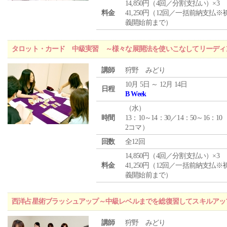
14,850円（4回／分割支払い）×3
料金
41,250円（12回／一括前納支払※
義開始前まで）
タロット・カード 中級実習 ～様々な展開法を使いこなしてリーディ
講師
狩野 みどり
10月 5日 ～ 12月 14日
日程
B Week
（
水
）
時間
13：10～14：30／14：50～16：10
2コマ）
回数
全12回
14,850円（4回／分割支払い）×3
料金
41,250円（12回／一括前納支払※
義開始前まで）
西洋占星術ブラッシュアップ～中級レベルまでを総復習してスキルアッ
講師
狩野 みどり