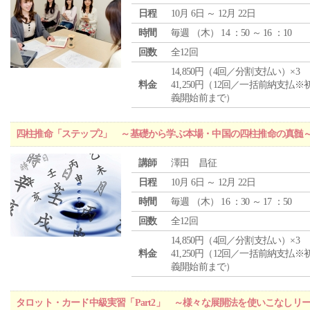
日程
10月 6日 ～ 12月 22日
時間
毎週 （
木
） 14 ：50 ～ 16 ：10
回数
全12回
14,850円（4回／分割支払い）×3
料金
41,250円（12回／一括前納支払※
義開始前まで）
四柱推命「ステップ2」 ～基礎から学ぶ本場・中国の四柱推命の真髄
講師
澤田 昌征
日程
10月 6日 ～ 12月 22日
時間
毎週 （
木
） 16 ：30 ～ 17 ：50
回数
全12回
14,850円（4回／分割支払い）×3
料金
41,250円（12回／一括前納支払※
義開始前まで）
タロット・カード中級実習「Part2」 ～様々な展開法を使いこなしリ