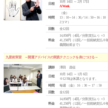
10月 14日 ～ 2月 17日
日程
A Week
（
金
）
時間
13：10～14：30／14：50～16：10
2コマ）
回数
全12回
14,850円（4回／分割支払い）×3
料金
41,250円（12回／一括前納支払※
義開始前まで）
九星術実習 ～開運アドバイスの実践テクニックを身につける～
講師
澤田 昌征
10月 14日 ～ 1月 6日
日程
※12/30は休講となります。
時間
毎週 （
金
） 16 ：30 ～ 17 ：50
回数
全12回
14,850円（4回／分割支払い）×3
料金
41,250円（12回／一括前納支払※