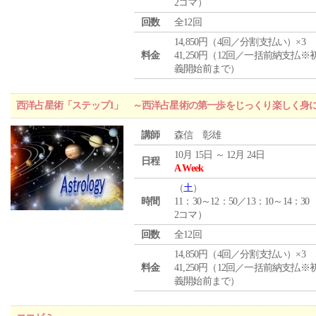
2コマ）
回数
全12回
14,850円（4回／分割支払い）×3
料金
41,250円（12回／一括前納支払※
義開始前まで）
西洋占星術「ステップ1」 ～西洋占星術の第一歩をじっくり楽しく身
講師
森信 彰雄
10月 15日 ～ 12月 24日
日程
A Week
（
土
）
時間
11：30～12：50／13：10～14：30
2コマ）
回数
全12回
14,850円（4回／分割支払い）×3
料金
41,250円（12回／一括前納支払※
義開始前まで）