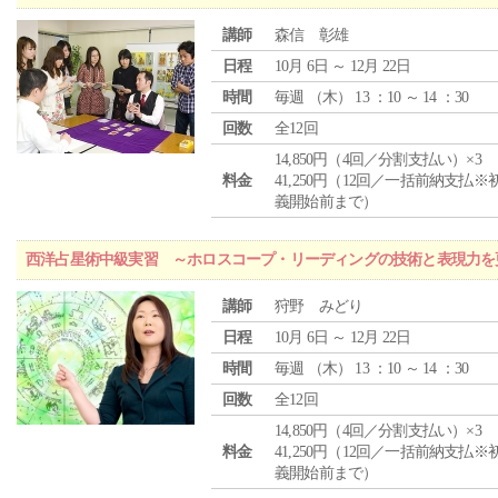
講師
森信 彰雄
日程
10月 6日 ～ 12月 22日
時間
毎週 （
木
） 13 ：10 ～ 14 ：30
回数
全12回
14,850円（4回／分割支払い）×3
料金
41,250円（12回／一括前納支払※
義開始前まで）
西洋占星術中級実習 ～ホロスコープ・リーディングの技術と表現力を
講師
狩野 みどり
日程
10月 6日 ～ 12月 22日
時間
毎週 （
木
） 13 ：10 ～ 14 ：30
回数
全12回
14,850円（4回／分割支払い）×3
料金
41,250円（12回／一括前納支払※
義開始前まで）