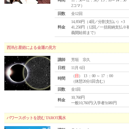
時間
11：30～12：50／13：10～14：30
2コマ）
回数
全12回
14,850円（4回／分割支払い）×3
料金
41,250円（12回／一括前納支払※
義開始前まで）
西洋占星術による金運の見方
講師
芳垣 宗久
日程
11月 6日
（
日
） 13 ：00 ～ 17 ：00
時間
（休憩20分1回含む）
回数
全1回
10,760円
料金
一般10,760円/入学者9,680円
パワースポットを読む TAROT風水