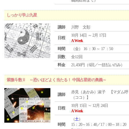
義開始前まで）
しっかり学ぶ九星
講師
川野 文彰
10月 14日 ～ 2月 17日
日程
A Week
時間
（
金
） 16 ：30 ～ 17 ：50
回数
全12回
料金
21,450円（6回／一括払いのみ）
紫微斗数Ⅱ ～恐いほどよく当たる！ 中国占星術の奥義～
赤見（あかみ）淑子 【マダム呼
講師
（ココ）】
10月 15日 ～ 12月 24日
日程
A Week
（
土
）
時間
15：20～16：40／17：00～18：20