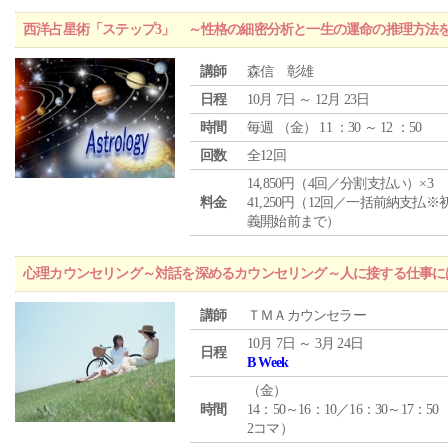
西洋占星術「ステップ3」 ～性格の細密分析と一生の運命の推理方法
講師
森信 彰雄
日程
10月 7日 ～ 12月 23日
時間
毎週 （
金
） 11 ：30 ～ 12 ：50
回数
全12回
14,850円（4回／分割支払い）×3
料金
41,250円（12回／一括前納支払※
義開始前まで）
心理カウンセリング～対話を深めるカウンセリング～人に接する仕事には
講師
ＴＭＡカウンセラー
10月 7日 ～ 3月 24日
日程
B Week
（
金
）
時間
14：50～16：10／16：30～17：50
2コマ）