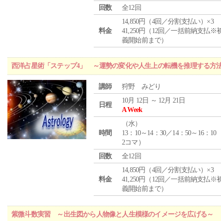
回数
全12回
14,850円（4回／分割支払い）×3
料金
41,250円（12回／一括前納支払※
義開始前まで）
西洋占星術「ステップ4」 ～運勢の変化や人生上の転機を推理する方
講師
狩野 みどり
10月 12日 ～ 12月 21日
日程
A Week
（
水
）
時間
13：10～14：30／14：50～16：10
2コマ）
回数
全12回
14,850円（4回／分割支払い）×3
料金
41,250円（12回／一括前納支払※
義開始前まで）
紫微斗数実習 ～出生図から人物像と人生模様のイメージを広げる～