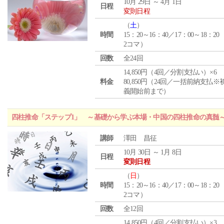
10月 29日 ～ 4月 1日
日程
変則日程
（
土
）
時間
15：20～16：40／17：00～18：20
2コマ）
回数
全24回
14,850円（4回／分割支払い）×6
料金
80,850円（24回／一括前納支払※
義開始前まで）
四柱推命「ステップ1」 ～基礎から学ぶ本場・中国の四柱推命の真髄
講師
澤田 昌征
10月 30日 ～ 1月 8日
日程
変則日程
（
日
）
時間
15：20～16：40／17：00～18：20
2コマ）
回数
全12回
14,850円（4回／分割支払い）×3