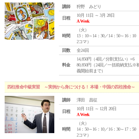
講師
狩野 みどり
10月 11日 ～ 3月 28日
日程
A Week
（
火
）
時間
13：10～14：30／14：50～16：10
2コマ）
回数
全24回
14,850円（4回／分割支払い）×6
料金
80,850円（24回／一括前納支払※
義開始前まで）
四柱推命中級実習 ～実例から身につける！ 本場・中国の四柱推命～
講師
澤田 昌征
10月 11日 ～ 12月 20日
日程
A Week
（
火
）
時間
14：50～16：10／16：30～17：50
2コマ）