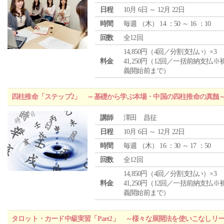
日程
10月 6日 ～ 12月 22日
時間
毎週 （
木
） 14 ：50 ～ 16 ：10
回数
全12回
14,850円（4回／分割支払い）×3
料金
41,250円（12回／一括前納支払※
義開始前まで）
四柱推命「ステップ2」 ～基礎から学ぶ本場・中国の四柱推命の真髄
講師
澤田 昌征
日程
10月 6日 ～ 12月 22日
時間
毎週 （
木
） 16 ：30 ～ 17 ：50
回数
全12回
14,850円（4回／分割支払い）×3
料金
41,250円（12回／一括前納支払※
義開始前まで）
タロット・カード中級実習「Part2」 ～様々な展開法を使いこなしリ