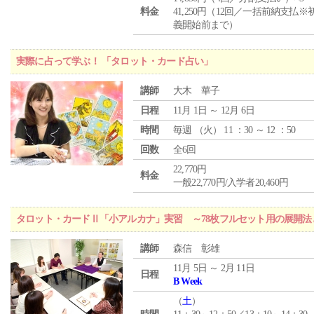
料金
41,250円（12回／一括前納支払※
義開始前まで）
実際に占って学ぶ！ 「タロット・カード占い」
講師
大木 華子
日程
11月 1日 ～ 12月 6日
時間
毎週 （
火
） 11 ：30 ～ 12 ：50
回数
全6回
22,770円
料金
一般22,770円/入学者20,460円
タロット・カードⅡ「小アルカナ」実習 ～78枚フルセット用の展開
講師
森信 彰雄
11月 5日 ～ 2月 11日
日程
B Week
（
土
）