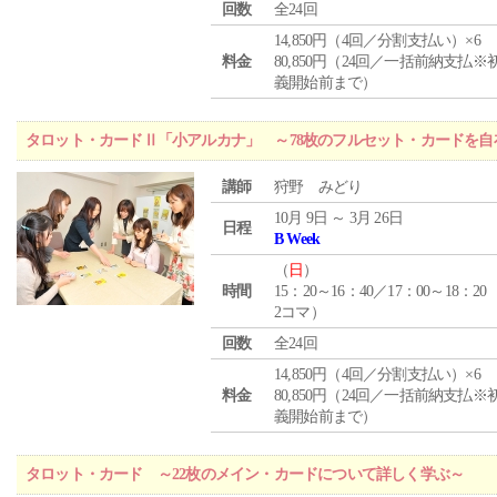
回数
全24回
14,850円（4回／分割支払い）×6
料金
80,850円（24回／一括前納支払※
義開始前まで）
タロット・カードⅡ「小アルカナ」 ～78枚のフルセット・カードを自
講師
狩野 みどり
10月 9日 ～ 3月 26日
日程
B Week
（
日
）
時間
15：20～16：40／17：00～18：20
2コマ）
回数
全24回
14,850円（4回／分割支払い）×6
料金
80,850円（24回／一括前納支払※
義開始前まで）
タロット・カード ～22枚のメイン・カードについて詳しく学ぶ～