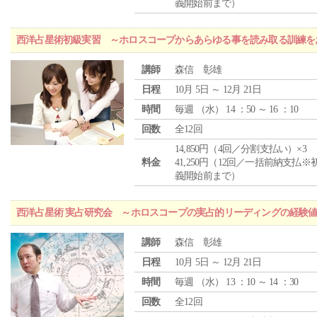
義開始前まで）
西洋占星術初級実習 ～ホロスコープからあらゆる事を読み取る訓練を
講師
森信 彰雄
日程
10月 5日 ～ 12月 21日
時間
毎週 （
水
） 14 ：50 ～ 16 ：10
回数
全12回
14,850円（4回／分割支払い）×3
料金
41,250円（12回／一括前納支払※
義開始前まで）
西洋占星術 実占研究会 ～ホロスコープの実占的リーディングの経験
講師
森信 彰雄
日程
10月 5日 ～ 12月 21日
時間
毎週 （
水
） 13 ：10 ～ 14 ：30
回数
全12回