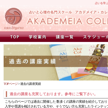
占いを学
TOPページ
>
過去の講座実績
過去の講座も充実しております。参考にご覧下さい。
こちらのページでは過去に開催した 数多くの講座の実績を紹介しており
入学や受講を検討されている方や、そうでない方も充実したラインナッ