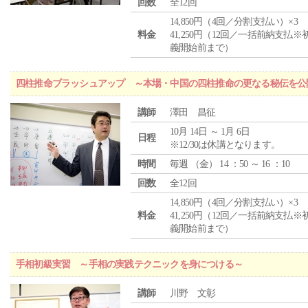
回数
全12回
14,850円（4回／分割支払い）×3
料金
41,250円（12回／一括前納支払※
義開始前まで）
四柱推命ブラッシュアップ ～本場・中国の四柱推命の更なる秘伝を公
講師
澤田 昌征
10月 14日 ～ 1月 6日
日程
※12/30は休講となります。
時間
毎週 （
金
） 14 ：50 ～ 16 ：10
回数
全12回
14,850円（4回／分割支払い）×3
料金
41,250円（12回／一括前納支払※
義開始前まで）
手相初級実習 ～手相の実践テクニックを身につける～
講師
川野 文彰