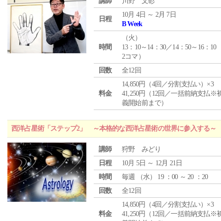
講師
川野 文彰
10月 4日 ～ 2月 7日
日程
B Week
（
火
）
時間
13：10～14：30／14：50～16：10
2コマ）
回数
全12回
14,850円（4回／分割支払い）×3
料金
41,250円（12回／一括前納支払※
義開始前まで）
西洋占星術「ステップ2」 ～本格的な西洋占星術の世界に参入する～
講師
狩野 みどり
日程
10月 5日 ～ 12月 21日
時間
毎週 （
水
） 19 ：00 ～ 20 ：20
回数
全12回
14,850円（4回／分割支払い）×3
料金
41,250円（12回／一括前納支払※