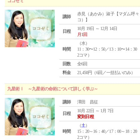
ココゼミ
赤見（あかみ）淑子【マダム呼々
講師
コ）】
10月 19日 ～ 12月 14日
日程
月1回
（
水
）
時間
11：30〜12：50／13：10〜14：30
2コマ）
回数
全6回
料金
21,450円（6回／一括払いのみ）
九星術Ⅰ ～九星術の命術について詳しく学ぶ～
講師
澤田 昌征
10月 22日 ～ 1月 7日
日程
変則日程
（
土
）
時間
15：20～16：40／17：00～18：20
2コマ）