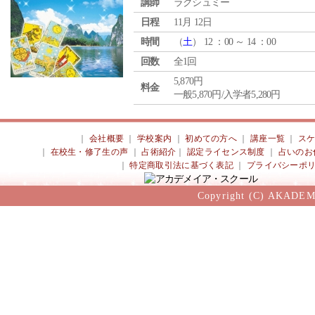
講師
ラクシュミー
日程
11月 12日
時間
（
土
） 12 ：00 ～ 14 ：00
回数
全1回
5,870円
料金
一般5,870円/入学者5,280円
｜
会社概要
｜
学校案内
｜
初めての方へ
｜
講座一覧
｜
ス
｜
在校生・修了生の声
｜
占術紹介
｜
認定ライセンス制度
｜
占いのお
｜
特定商取引法に基づく表記
｜
プライバシーポ
Copyright (C) AKADEM