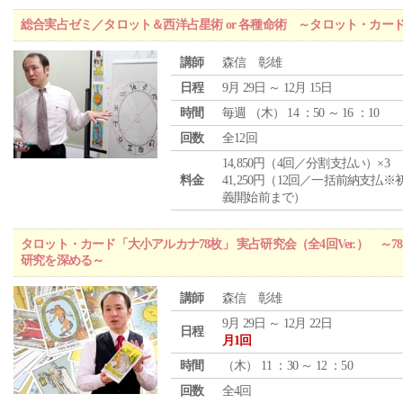
総合実占ゼミ／タロット＆西洋占星術 or 各種命術 ～タロット・カ
講師
森信 彰雄
日程
9月 29日 ～ 12月 15日
時間
毎週 （
木
） 14 ：50 ～ 16 ：10
回数
全12回
14,850円（4回／分割支払い）×3
料金
41,250円（12回／一括前納支払※
義開始前まで）
タロット・カード「大小アルカナ78枚」 実占研究会（全4回Ver.） 
研究を深める～
講師
森信 彰雄
9月 29日 ～ 12月 22日
日程
月1回
時間
（
木
） 11 ：30 ～ 12 ：50
回数
全4回