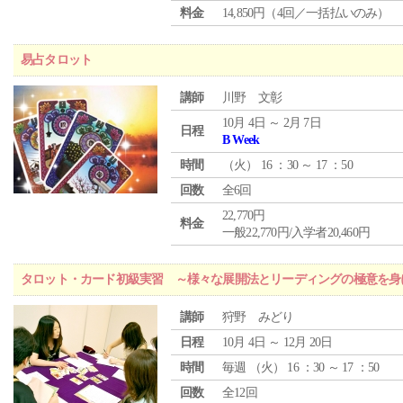
料金
14,850円（4回／一括払いのみ）
易占タロット
講師
川野 文彰
10月 4日 ～ 2月 7日
日程
B Week
時間
（
火
） 16 ：30 ～ 17 ：50
回数
全6回
22,770円
料金
一般22,770円/入学者20,460円
タロット・カード初級実習 ～様々な展開法とリーディングの極意を身
講師
狩野 みどり
日程
10月 4日 ～ 12月 20日
時間
毎週 （
火
） 16 ：30 ～ 17 ：50
回数
全12回