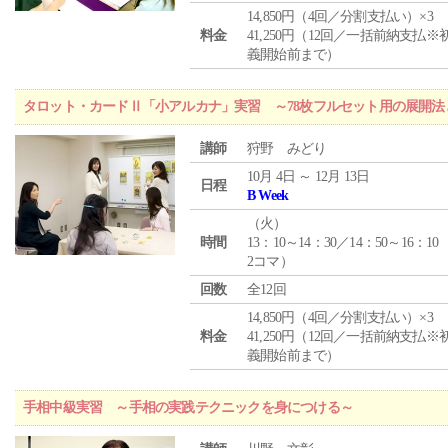
14,850円（4回／分割支払い）×3
料金
41,250円（12回／一括前納支払※
義開始前まで）
タロット・カードⅡ「小アルカナ」実習 ～78枚フルセット用の展開
講師
狩野 みどり
10月 4日 ～ 12月 13日
日程
B Week
（
火
）
時間
13：10～14：30／14：50～16：10
2コマ）
回数
全12回
14,850円（4回／分割支払い）×3
料金
41,250円（12回／一括前納支払※
義開始前まで）
手相中級実習 ～手相の実践テクニックを身につける～