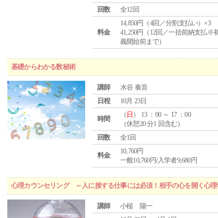
回数
全12回
14,850円（4回／分割支払い）×3
料金
41,250円（12回／一括前納支払※
義開始前まで）
基礎からわかる数秘術
講師
水谷 奏音
日程
10月 23日
（
日
） 13 ：00 ～ 17 ：00
時間
（休憩20 分1 回含む）
回数
全1回
10,760円
料金
一般10,760円/入学者9,680円
心理カウンセリング ～人に接する仕事には必須！相手の心を開く心理
講師
小槌 陽一