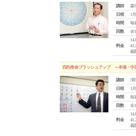
講師
森
日程
1月
時間
毎
回数
全
1
料金
4
義
四柱推命ブラッシュアップ ～本場・中
講師
澤
日程
1月
時間
毎
回数
全
1
料金
4
義