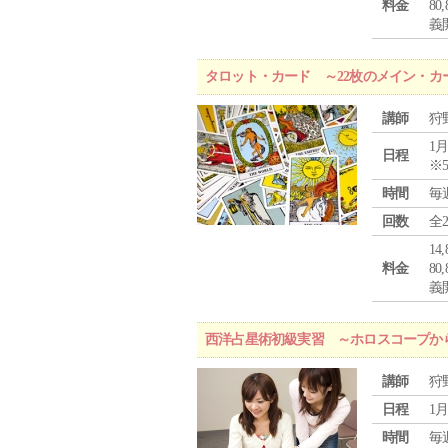
料金
8
義
タロット・カード ～22枚のメイン・カ
講師
狩
1月
日程
※
時間
毎
回数
全
1
料金
8
義
西洋占星術初級実習 ～ホロスコープか
講師
狩
日程
1月
時間
毎