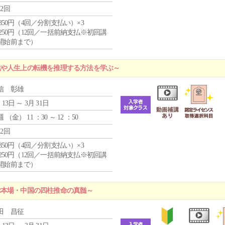
12回
4,850円（4回／分割支払い）×3
1,250円（12回／一括前納支払※初回講
開始前まで）
化や人生上の転機を推理する方法を学ぶ～
信 彰雄
 13日 ～ 3月 31日
週 （
金
） 11 ：30 ～ 12 ：50
12回
4,850円（4回／分割支払い）×3
1,250円（12回／一括前納支払※初回講
開始前まで）
ぶ本場・中国の四柱推命の真髄～
田 昌征