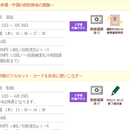
ぶ本場・中国の四柱推命の真髄～
田 昌征
 12日 ～ 3月 30日
週 （
木
） 16 ：30 ～ 17 ：50
12回
4,850円（4回／分割支払い）×3
1,250円（12回／一括前納支払※初回講
開始前まで）
78枚のフルセット・カードを自在に使いこなす～
信 彰雄
 12日 ～ 6月 29日
5/4は休講となります。
週 （
木
） 13 ：10 ～ 14 ：30
24回
4,850円（4回／分割支払い）×6