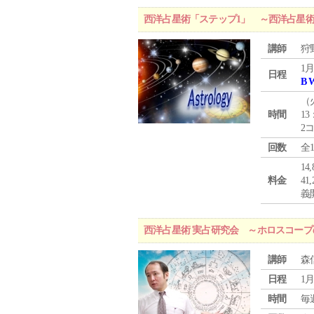
西洋占星術「ステップ1」 ～西洋占星
講師
狩
1月
日程
B 
（
時間
13
2
回数
全
1
料金
4
義
西洋占星術 実占研究会 ～ホロスコー
講師
森
日程
1月
時間
毎