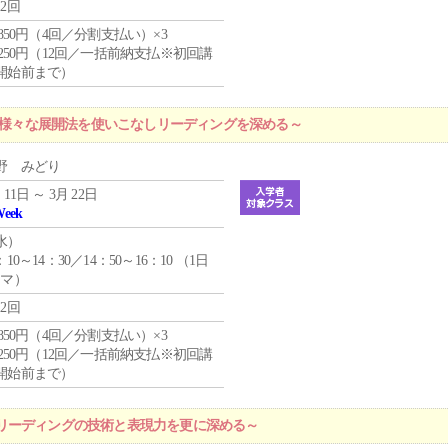
12回
4,850円（4回／分割支払い）×3
1,250円（12回／一括前納支払※初回講
開始前まで）
 ～様々な展開法を使いこなしリーディングを深める～
野 みどり
 11日 ～ 3月 22日
Week
水
）
：10～14：30／14：50～16：10 （1日
コマ）
12回
4,850円（4回／分割支払い）×3
1,250円（12回／一括前納支払※初回講
開始前まで）
リーディングの技術と表現力を更に深める～