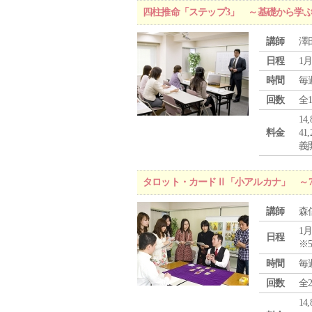
四柱推命「ステップ3」 ～基礎から学
講師
澤
日程
1月
時間
毎
回数
全
1
料金
4
義
タロット・カードⅡ「小アルカナ」 ～
講師
森
1月
日程
※
時間
毎
回数
全
1