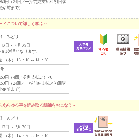
0,850円（24回／一括前納支払※初回講
開始前まで）
ードについて詳しく学ぶ～
野 みどり
 12日 ～ 6月 29日
5/4は休講となります。
週 （
木
） 13 ：10 ～ 14 ：30
24回
4,850円（4回／分割支払い）×6
0,850円（24回／一括前納支払※初回講
開始前まで）
らあらゆる事を読み取る訓練をおこなう～
野 みどり
 12日 ～ 3月 30日
週 （
木
） 14 ：50 ～ 16 ：10