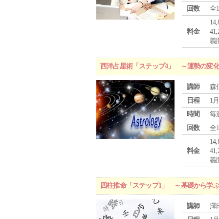
回数
全
1
料金
4
義
西洋占星術「ステップ4」 ～運勢の変
講師
森
日程
1月
時間
毎
回数
全
1
料金
4
義
四柱推命「ステップ1」 ～基礎から学
講師
澤