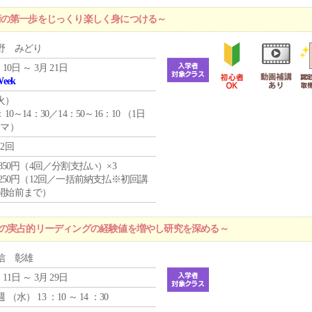
術の第一歩をじっくり楽しく身につける～
野 みどり
 10日 ～ 3月 21日
Week
火
）
：10～14：30／14：50～16：10 （1日
コマ）
12回
4,850円（4回／分割支払い）×3
1,250円（12回／一括前納支払※初回講
開始前まで）
プの実占的リーディングの経験値を増やし研究を深める～
信 彰雄
 11日 ～ 3月 29日
週 （
水
） 13 ：10 ～ 14 ：30