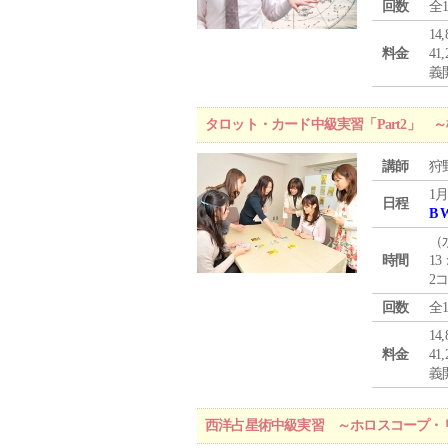
回数
全
1
料金
4
義
タロット・カード中級実習「Part2」
講師
狩
1月
日程
B 
（
時間
13
2
回数
全
1
料金
4
義
西洋占星術中級実習 ～ホロスコープ・