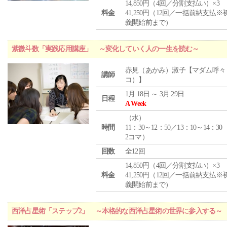
14,850円（4回／分割支払い）×3
料金
41,250円（12回／一括前納支払※
義開始前まで）
紫微斗数「実践応用講座」 ～変化していく人の一生を読む～
赤見（あかみ）淑子【マダム呼々
講師
コ）】
1月 18日 ～ 3月 29日
日程
A Week
（
水
）
時間
11：30～12：50／13：10～14：30
2コマ）
回数
全12回
14,850円（4回／分割支払い）×3
料金
41,250円（12回／一括前納支払※
義開始前まで）
西洋占星術「ステップ2」 ～本格的な西洋占星術の世界に参入する～