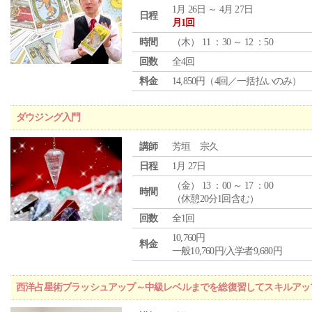
1月 26日 ～ 4月 27日
日程
月1回
時間
（
木
） 11 ：30 ～ 12 ：50
回数
全4回
料金
14,850円（4回／一括払いのみ）
ダウジング入門
講師
芳垣 宗久
日程
1月 27日
（
金
） 13 ：00 ～ 17 ：00
時間
（休憩20分1回含む）
回数
全1回
10,760円
料金
一般10,760円/入学者9,680円
西洋占星術ブラッシュアップ～中級レベルまでを総復習してスキルアッ