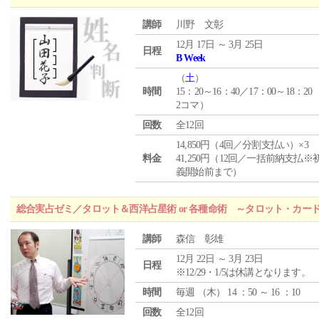
講師
川野 文彰
12月 17日 ～ 3月 25日
日程
B Week
（
土
）
時間
15：20～16：40／17：00～18：20
2コマ）
回数
全12回
14,850円（4回／分割支払い）×3
料金
41,250円（12回／一括前納支払※
義開始前まで）
総合実占ゼミ／タロット＆西洋占星術 or 各種命術 ～タロット・カ
講師
森信 彰雄
12月 22日 ～ 3月 23日
日程
※12/29・1/5は休講となります。
時間
毎週 （
木
） 14 ：50 ～ 16 ：10
回数
全12回