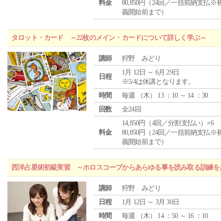
料金
80,850円（24回／一括前納支払※
義開始前まで）
タロット・カード ～22枚のメイン・カードについて詳しく学ぶ～
講師
狩野 みどり
1月 12日 ～ 6月 29日
日程
※5/4は休講となります。
時間
毎週 （
木
） 13 ：10 ～ 14 ：30
回数
全24回
14,850円（4回／分割支払い）×6
料金
80,850円（24回／一括前納支払※
義開始前まで）
西洋占星術初級実習 ～ホロスコープからあらゆる事を読み取る訓練を
講師
狩野 みどり
日程
1月 12日 ～ 3月 30日
時間
毎週 （
木
） 14 ：50 ～ 16 ：10