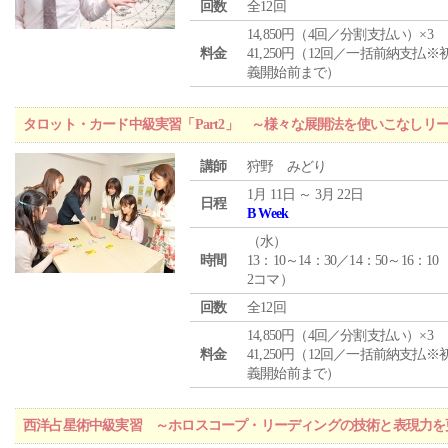
回数
全12回
14,850円（4回／分割支払い）×3
料金
41,250円（12回／一括前納支払※
義開始前まで）
タロット・カード中級実習「Part2」 ～様々な展開法を使いこなしリ
講師
狩野 みどり
1月 11日 ～ 3月 22日
日程
B Week
（
水
）
時間
13：10～14：30／14：50～16：10
2コマ）
回数
全12回
14,850円（4回／分割支払い）×3
料金
41,250円（12回／一括前納支払※
義開始前まで）
西洋占星術中級実習 ～ホロスコープ・リーディングの技術と表現力を