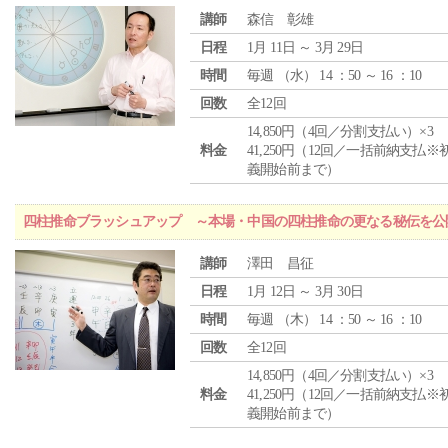
講師
森信 彰雄
日程
1月 11日 ～ 3月 29日
時間
毎週 （
水
） 14 ：50 ～ 16 ：10
回数
全12回
14,850円（4回／分割支払い）×3
料金
41,250円（12回／一括前納支払※
義開始前まで）
四柱推命ブラッシュアップ ～本場・中国の四柱推命の更なる秘伝を公
講師
澤田 昌征
日程
1月 12日 ～ 3月 30日
時間
毎週 （
木
） 14 ：50 ～ 16 ：10
回数
全12回
14,850円（4回／分割支払い）×3
料金
41,250円（12回／一括前納支払※
義開始前まで）