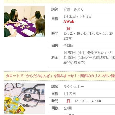
講師
狩野 みどり
1月 22日 ～ 4月 2日
日程
A Week
（
日
）
時間
15：20～16：40／17：00～18：20
2コマ）
回数
全12回
14,850円（4回／分割支払い）×3
料金
41,250円（12回／一括前納支払※
義開始前まで）
タロットで「からだのなんぎ」を読みまっせ！～関西のカリスマ占い師
講師
ラクシュミー
日程
1月 22日
時間
（
日
） 12 ：00 ～ 14 ：00
回数
全1回