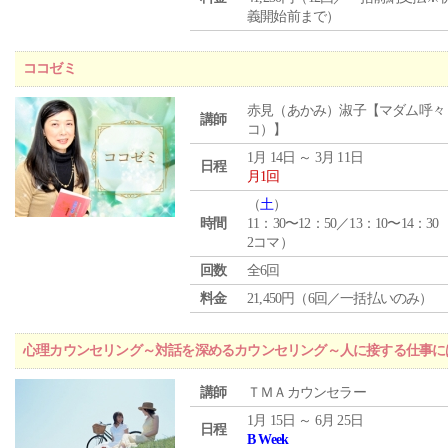
義開始前まで）
ココゼミ
赤見（あかみ）淑子【マダム呼々
講師
コ）】
1月 14日 ～ 3月 11日
日程
月1回
（
土
）
時間
11：30〜12：50／13：10〜14：30
2コマ）
回数
全6回
料金
21,450円（6回／一括払いのみ）
心理カウンセリング～対話を深めるカウンセリング～人に接する仕事には
講師
ＴＭＡカウンセラー
1月 15日 ～ 6月 25日
日程
B Week