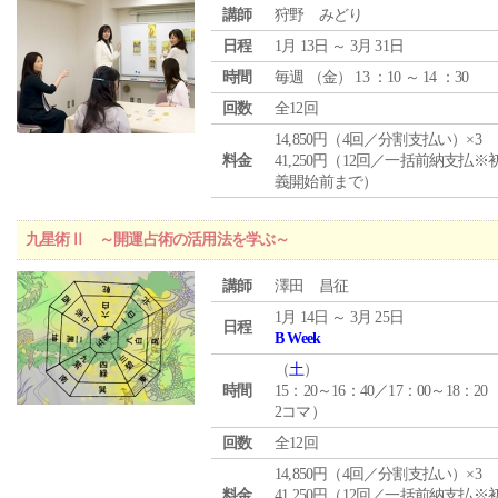
講師
狩野 みどり
日程
1月 13日 ～ 3月 31日
時間
毎週 （
金
） 13 ：10 ～ 14 ：30
回数
全12回
14,850円（4回／分割支払い）×3
料金
41,250円（12回／一括前納支払※
義開始前まで）
九星術Ⅱ ～開運占術の活用法を学ぶ～
講師
澤田 昌征
1月 14日 ～ 3月 25日
日程
B Week
（
土
）
時間
15：20～16：40／17：00～18：20
2コマ）
回数
全12回
14,850円（4回／分割支払い）×3
料金
41,250円（12回／一括前納支払※