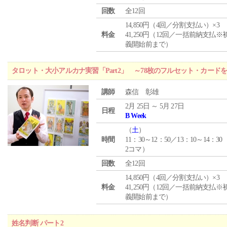
回数
全12回
14,850円（4回／分割支払い）×3
料金
41,250円（12回／一括前納支払※
義開始前まで）
タロット・大小アルカナ実習「Part2」 ～78枚のフルセット・カード
講師
森信 彰雄
2月 25日 ～ 5月 27日
日程
B Week
（
土
）
時間
11：30～12：50／13：10～14：30
2コマ）
回数
全12回
14,850円（4回／分割支払い）×3
料金
41,250円（12回／一括前納支払※
義開始前まで）
姓名判断 パート2