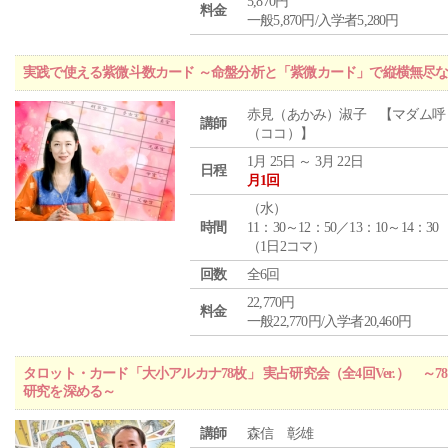
5,870円
料金
一般5,870円/入学者5,280円
実践で使える紫微斗数カード ～命盤分析と「紫微カード」で縦横無尽
赤見（あかみ）淑子 【マダム呼
講師
（ココ）】
1月 25日 ～ 3月 22日
日程
月1回
（
水
）
時間
11：30～12：50／13：10～14：30
（1日2コマ）
回数
全6回
22,770円
料金
一般22,770円/入学者20,460円
タロット・カード「大小アルカナ78枚」 実占研究会（全4回Ver.） 
研究を深める～
講師
森信 彰雄