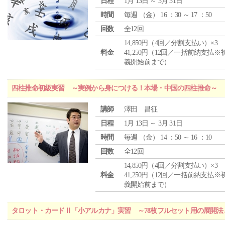
日程
1月 13日 ～ 3月 31日
時間
毎週 （
金
） 16 ：30 ～ 17 ：50
回数
全12回
14,850円（4回／分割支払い）×3
料金
41,250円（12回／一括前納支払※
義開始前まで）
四柱推命初級実習 ～実例から身につける！本場・中国の四柱推命～
講師
澤田 昌征
日程
1月 13日 ～ 3月 31日
時間
毎週 （
金
） 14 ：50 ～ 16 ：10
回数
全12回
14,850円（4回／分割支払い）×3
料金
41,250円（12回／一括前納支払※
義開始前まで）
タロット・カードⅡ「小アルカナ」実習 ～78枚フルセット用の展開