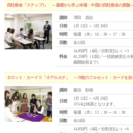
四柱推命「ステップ3」 ～基礎から学ぶ本場・中国の四柱推命の真髄
講師
澤田 昌征
日程
1月 12日 ～ 3月 30日
時間
毎週 （
木
） 16 ：30 ～ 17 ：50
回数
全12回
14,850円（4回／分割支払い）×3
料金
41,250円（12回／一括前納支払※
義開始前まで）
タロット・カードⅡ「小アルカナ」 ～78枚のフルセット・カードを自
講師
森信 彰雄
1月 12日 ～ 6月 29日
日程
※5/4は休講となります。
時間
毎週 （
木
） 13 ：10 ～ 14 ：30
回数
全24回
14,850円（4回／分割支払い）×6