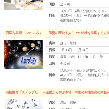
回数
全12回
14,850円（4回／分割支払い）×3
料金
41,250円（12回／一括前納支払※
義開始前まで）
西洋占星術「ステップ4」 ～運勢の変化や人生上の転機を推理する方
講師
森信 彰雄
日程
1月 13日 ～ 3月 31日
時間
毎週 （
金
） 11 ：30 ～ 12 ：50
回数
全12回
14,850円（4回／分割支払い）×3
料金
41,250円（12回／一括前納支払※
義開始前まで）
四柱推命「ステップ1」 ～基礎から学ぶ本場・中国の四柱推命の真髄
講師
澤田 昌征