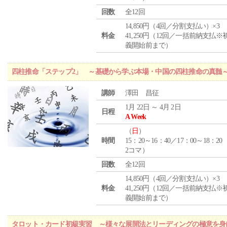
回数
全12回
14,850円（4回／分割支払い）×3
料金
41,250円（12回／一括前納支払※
義開始前まで）
四柱推命「ステップ2」 ～基礎から学ぶ本場・中国の四柱推命の真髄
講師
澤田 昌征
1月 22日 ～ 4月 2日
日程
A Week
（
日
）
時間
15：20～16：40／17：00～18：20
2コマ）
回数
全12回
14,850円（4回／分割支払い）×3
料金
41,250円（12回／一括前納支払※
義開始前まで）
タロット・カード初級実習 ～様々な展開法とリーディングの極意を身