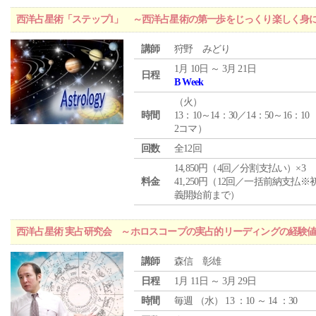
西洋占星術「ステップ1」 ～西洋占星術の第一歩をじっくり楽しく身
講師
狩野 みどり
1月 10日 ～ 3月 21日
日程
B Week
（
火
）
時間
13：10～14：30／14：50～16：10
2コマ）
回数
全12回
14,850円（4回／分割支払い）×3
料金
41,250円（12回／一括前納支払※
義開始前まで）
西洋占星術 実占研究会 ～ホロスコープの実占的リーディングの経験
講師
森信 彰雄
日程
1月 11日 ～ 3月 29日
時間
毎週 （
水
） 13 ：10 ～ 14 ：30