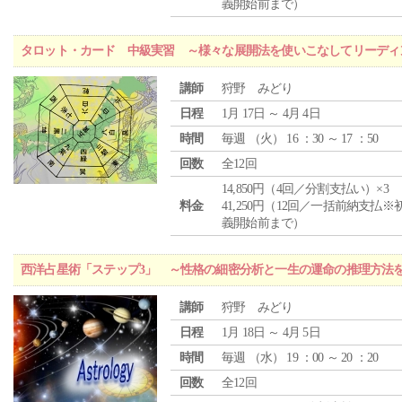
義開始前まで）
タロット・カード 中級実習 ～様々な展開法を使いこなしてリーディ
講師
狩野 みどり
日程
1月 17日 ～ 4月 4日
時間
毎週 （
火
） 16 ：30 ～ 17 ：50
回数
全12回
14,850円（4回／分割支払い）×3
料金
41,250円（12回／一括前納支払※
義開始前まで）
西洋占星術「ステップ3」 ～性格の細密分析と一生の運命の推理方法
講師
狩野 みどり
日程
1月 18日 ～ 4月 5日
時間
毎週 （
水
） 19 ：00 ～ 20 ：20
回数
全12回