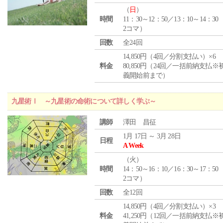
（
日
）
時間
11：30～12：50／13：10～14：30
2コマ）
回数
全24回
14,850円（4回／分割支払い）×6
料金
80,850円（24回／一括前納支払※
義開始前まで）
九星術Ⅰ ～九星術の命術について詳しく学ぶ～
講師
澤田 昌征
1月 17日 ～ 3月 28日
日程
A Week
（
火
）
時間
14：50～16：10／16：30～17：50
2コマ）
回数
全12回
14,850円（4回／分割支払い）×3
料金
41,250円（12回／一括前納支払※