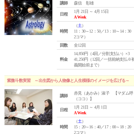
講師
森信 彰雄
1月 21日 ～ 4月 15日
日程
A Week
（
土
）
時間
11：30～12：50／13：10～14：30
2コマ）
回数
全12回
14,850円（4回／分割支払い）×3
料金
41,250円（12回／一括前納支払※
義開始前まで）
紫微斗数実習 ～出生図から人物像と人生模様のイメージを広げる～
赤見（あかみ）淑子 【マダム呼
講師
（ココ）】
1月 21日 ～ 4月 1日
日程
A Week
（
土
）
時間
15：20～16：40／17：00～18：20
2コマ）