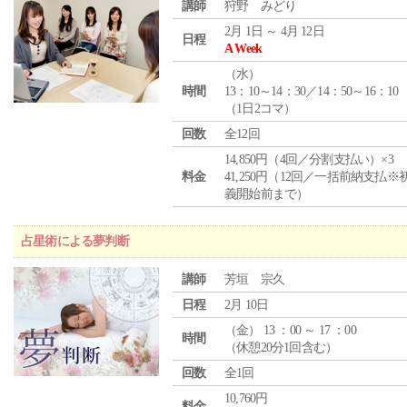
講師
狩野 みどり
2月 1日 ～ 4月 12日
日程
A Week
（
水
）
時間
13：10～14：30／14：50～16：10
（1日2コマ）
回数
全12回
14,850円（4回／分割支払い）×3
料金
41,250円（12回／一括前納支払※
義開始前まで）
占星術による夢判断
講師
芳垣 宗久
日程
2月 10日
（
金
） 13 ：00 ～ 17 ：00
時間
（休憩20分1回含む）
回数
全1回
10,760円
料金