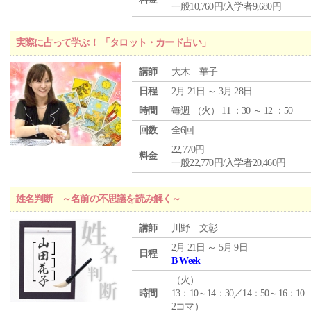
一般10,760円/入学者9,680円
実際に占って学ぶ！ 「タロット・カード占い」
講師
大木 華子
日程
2月 21日 ～ 3月 28日
時間
毎週 （
火
） 11 ：30 ～ 12 ：50
回数
全6回
22,770円
料金
一般22,770円/入学者20,460円
姓名判断 ～名前の不思議を読み解く～
講師
川野 文彰
2月 21日 ～ 5月 9日
日程
B Week
（
火
）
時間
13：10～14：30／14：50～16：10
2コマ）