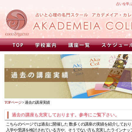
占いを学
TOPページ
>
過去の講座実績
過去の講座も充実しております。参考にご覧下さい。
こちらのページでは過去に開催した 数多くの講座の実績を紹介しており
入学や受講を検討されている方や、そうでない方も充実したラインナッ