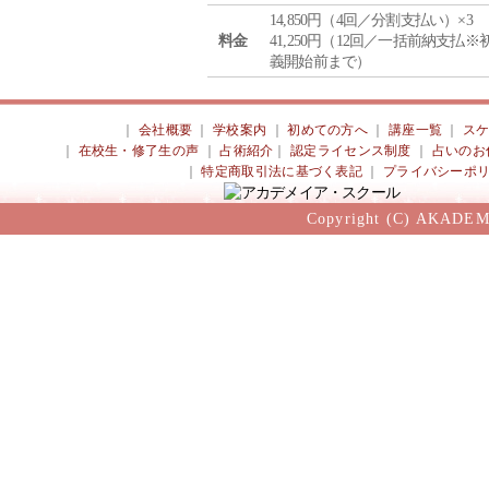
14,850円（4回／分割支払い）×3
料金
41,250円（12回／一括前納支払※
義開始前まで）
｜
会社概要
｜
学校案内
｜
初めての方へ
｜
講座一覧
｜
ス
｜
在校生・修了生の声
｜
占術紹介
｜
認定ライセンス制度
｜
占いのお
｜
特定商取引法に基づく表記
｜
プライバシーポ
Copyright (C) AKADEM