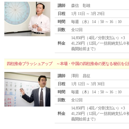
講師
森信 彰雄
日程
1月 11日 ～ 3月 29日
時間
毎週 （
水
） 14 ：50 ～ 16 ：10
回数
全12回
14,850円（4回／分割支払い）×3
料金
41,250円（12回／一括前納支払※
義開始前まで）
四柱推命ブラッシュアップ ～本場・中国の四柱推命の更なる秘伝を公
講師
澤田 昌征
日程
1月 12日 ～ 3月 30日
時間
毎週 （
木
） 14 ：50 ～ 16 ：10
回数
全12回
14,850円（4回／分割支払い）×3
料金
41,250円（12回／一括前納支払※
義開始前まで）