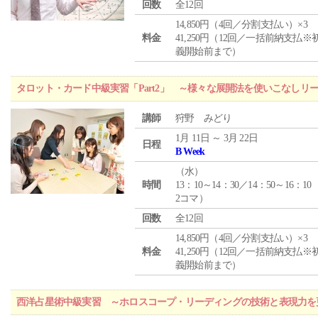
回数
全12回
14,850円（4回／分割支払い）×3
料金
41,250円（12回／一括前納支払※
義開始前まで）
タロット・カード中級実習「Part2」 ～様々な展開法を使いこなしリ
講師
狩野 みどり
1月 11日 ～ 3月 22日
日程
B Week
（
水
）
時間
13：10～14：30／14：50～16：10
2コマ）
回数
全12回
14,850円（4回／分割支払い）×3
料金
41,250円（12回／一括前納支払※
義開始前まで）
西洋占星術中級実習 ～ホロスコープ・リーディングの技術と表現力を