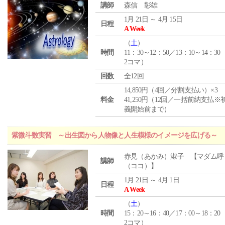
講師
森信 彰雄
1月 21日 ～ 4月 15日
日程
A Week
（
土
）
時間
11：30～12：50／13：10～14：30
2コマ）
回数
全12回
14,850円（4回／分割支払い）×3
料金
41,250円（12回／一括前納支払※
義開始前まで）
紫微斗数実習 ～出生図から人物像と人生模様のイメージを広げる～
赤見（あかみ）淑子 【マダム呼
講師
（ココ）】
1月 21日 ～ 4月 1日
日程
A Week
（
土
）
時間
15：20～16：40／17：00～18：20
2コマ）