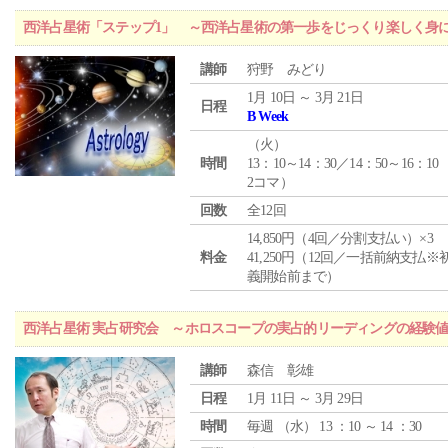
西洋占星術「ステップ1」 ～西洋占星術の第一歩をじっくり楽しく身
講師
狩野 みどり
1月 10日 ～ 3月 21日
日程
B Week
（
火
）
時間
13：10～14：30／14：50～16：10
2コマ）
回数
全12回
14,850円（4回／分割支払い）×3
料金
41,250円（12回／一括前納支払※
義開始前まで）
西洋占星術 実占研究会 ～ホロスコープの実占的リーディングの経験
講師
森信 彰雄
日程
1月 11日 ～ 3月 29日
時間
毎週 （
水
） 13 ：10 ～ 14 ：30