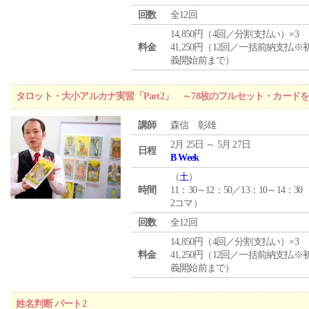
回数
全12回
14,850円（4回／分割支払い）×3
料金
41,250円（12回／一括前納支払※
義開始前まで）
タロット・大小アルカナ実習「Part2」 ～78枚のフルセット・カード
講師
森信 彰雄
2月 25日 ～ 5月 27日
日程
B Week
（
土
）
時間
11：30～12：50／13：10～14：30
2コマ）
回数
全12回
14,850円（4回／分割支払い）×3
料金
41,250円（12回／一括前納支払※
義開始前まで）
姓名判断 パート2