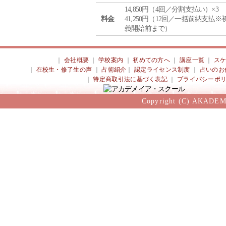
14,850円（4回／分割支払い）×3
料金
41,250円（12回／一括前納支払※
義開始前まで）
｜
会社概要
｜
学校案内
｜
初めての方へ
｜
講座一覧
｜
ス
｜
在校生・修了生の声
｜
占術紹介
｜
認定ライセンス制度
｜
占いのお
｜
特定商取引法に基づく表記
｜
プライバシーポ
Copyright (C) AKADEM