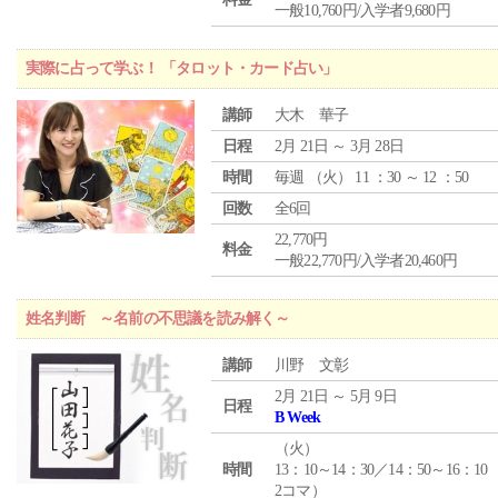
一般10,760円/入学者9,680円
実際に占って学ぶ！ 「タロット・カード占い」
講師
大木 華子
日程
2月 21日 ～ 3月 28日
時間
毎週 （
火
） 11 ：30 ～ 12 ：50
回数
全6回
22,770円
料金
一般22,770円/入学者20,460円
姓名判断 ～名前の不思議を読み解く～
講師
川野 文彰
2月 21日 ～ 5月 9日
日程
B Week
（
火
）
時間
13：10～14：30／14：50～16：10
2コマ）