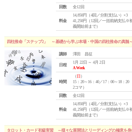
回数
全12回
14,850円（4回／分割支払い）×3
料金
41,250円（12回／一括前納支払※
義開始前まで）
四柱推命「ステップ2」 ～基礎から学ぶ本場・中国の四柱推命の真髄
講師
澤田 昌征
1月 22日 ～ 4月 2日
日程
A Week
（
日
）
時間
15：20～16：40／17：00～18：20
2コマ）
回数
全12回
14,850円（4回／分割支払い）×3
料金
41,250円（12回／一括前納支払※
義開始前まで）
タロット・カード初級実習 ～様々な展開法とリーディングの極意を身