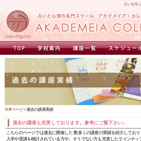
占いを学
TOPページ
>
過去の講座実績
過去の講座も充実しております。参考にご覧下さい。
こちらのページでは過去に開催した 数多くの講座の実績を紹介しており
入学や受講を検討されている方や、そうでない方も充実したラインナッ