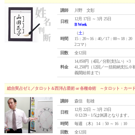
講師
川野 文彰
12月 17日 ～ 3月 25日
日程
B Week
（
土
）
時間
15：20～16：40／17：00～18：20
2コマ）
回数
全12回
14,850円（4回／分割支払い）×3
料金
41,250円（12回／一括前納支払※
義開始前まで）
総合実占ゼミ／タロット＆西洋占星術 or 各種命術 ～タロット・カ
講師
森信 彰雄
12月 22日 ～ 3月 23日
日程
※12/29・1/5は休講となります。
時間
毎週 （
木
） 14 ：50 ～ 16 ：10
回数
全12回