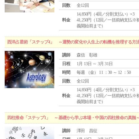
回数
全12回
14,850円（4回／分割支払い）×3
料金
41,250円（12回／一括前納支払※
義開始前まで）
西洋占星術「ステップ4」 ～運勢の変化や人生上の転機を推理する方
講師
森信 彰雄
日程
1月 13日 ～ 3月 31日
時間
毎週 （
金
） 11 ：30 ～ 12 ：50
回数
全12回
14,850円（4回／分割支払い）×3
料金
41,250円（12回／一括前納支払※
義開始前まで）
四柱推命「ステップ1」 ～基礎から学ぶ本場・中国の四柱推命の真髄
講師
澤田 昌征