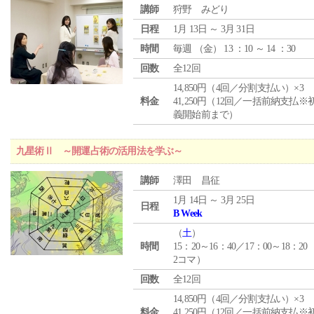
講師
狩野 みどり
日程
1月 13日 ～ 3月 31日
時間
毎週 （
金
） 13 ：10 ～ 14 ：30
回数
全12回
14,850円（4回／分割支払い）×3
料金
41,250円（12回／一括前納支払※
義開始前まで）
九星術Ⅱ ～開運占術の活用法を学ぶ～
講師
澤田 昌征
1月 14日 ～ 3月 25日
日程
B Week
（
土
）
時間
15：20～16：40／17：00～18：20
2コマ）
回数
全12回
14,850円（4回／分割支払い）×3
料金
41,250円（12回／一括前納支払※