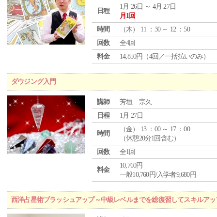
1月 26日 ～ 4月 27日
日程
月1回
時間
（
木
） 11 ：30 ～ 12 ：50
回数
全4回
料金
14,850円（4回／一括払いのみ）
ダウジング入門
講師
芳垣 宗久
日程
1月 27日
（
金
） 13 ：00 ～ 17 ：00
時間
（休憩20分1回含む）
回数
全1回
10,760円
料金
一般10,760円/入学者9,680円
西洋占星術ブラッシュアップ～中級レベルまでを総復習してスキルアッ