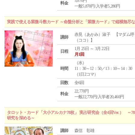
5,870円
料金
一般5,870円/入学者5,280円
実践で使える紫微斗数カード ～命盤分析と「紫微カード」で縦横無尽
赤見（あかみ）淑子 【マダム呼
講師
（ココ）】
1月 25日 ～ 3月 22日
日程
月1回
（
水
）
時間
11：30～12：50／13：10～14：30
（1日2コマ）
回数
全6回
22,770円
料金
一般22,770円/入学者20,460円
タロット・カード「大小アルカナ78枚」 実占研究会（全4回Ver.） 
研究を深める～
講師
森信 彰雄