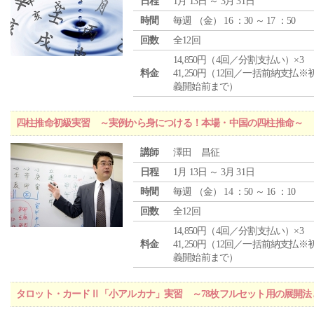
日程
1月 13日 ～ 3月 31日
時間
毎週 （
金
） 16 ：30 ～ 17 ：50
回数
全12回
14,850円（4回／分割支払い）×3
料金
41,250円（12回／一括前納支払※
義開始前まで）
四柱推命初級実習 ～実例から身につける！本場・中国の四柱推命～
講師
澤田 昌征
日程
1月 13日 ～ 3月 31日
時間
毎週 （
金
） 14 ：50 ～ 16 ：10
回数
全12回
14,850円（4回／分割支払い）×3
料金
41,250円（12回／一括前納支払※
義開始前まで）
タロット・カードⅡ「小アルカナ」実習 ～78枚フルセット用の展開