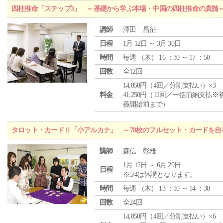
四柱推命「ステップ3」 ～基礎から学ぶ本場・中国の四柱推命の真髄
講師
澤田 昌征
日程
1月 12日 ～ 3月 30日
時間
毎週 （
木
） 16 ：30 ～ 17 ：50
回数
全12回
14,850円（4回／分割支払い）×3
料金
41,250円（12回／一括前納支払※
義開始前まで）
タロット・カードⅡ「小アルカナ」 ～78枚のフルセット・カードを自
講師
森信 彰雄
1月 12日 ～ 6月 29日
日程
※5/4は休講となります。
時間
毎週 （
木
） 13 ：10 ～ 14 ：30
回数
全24回
14,850円（4回／分割支払い）×6