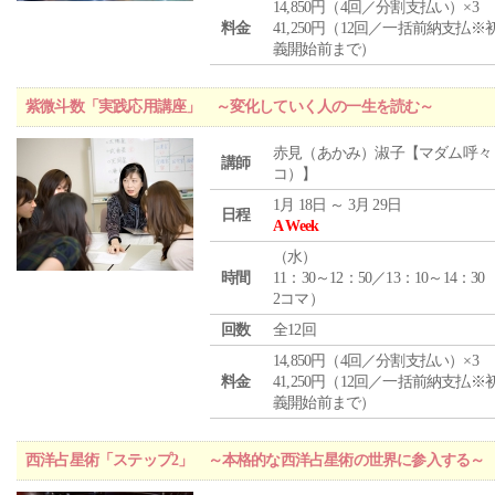
14,850円（4回／分割支払い）×3
料金
41,250円（12回／一括前納支払※
義開始前まで）
紫微斗数「実践応用講座」 ～変化していく人の一生を読む～
赤見（あかみ）淑子【マダム呼々
講師
コ）】
1月 18日 ～ 3月 29日
日程
A Week
（
水
）
時間
11：30～12：50／13：10～14：30
2コマ）
回数
全12回
14,850円（4回／分割支払い）×3
料金
41,250円（12回／一括前納支払※
義開始前まで）
西洋占星術「ステップ2」 ～本格的な西洋占星術の世界に参入する～