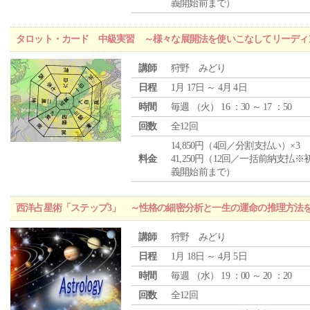
義開始前まで）
タロット・カード 中級実習 ～様々な展開法を使いこなしてリーディ
講師
狩野 みどり
日程
1月 17日 ～ 4月 4日
時間
毎週 （
火
） 16 ：30 ～ 17 ：50
回数
全12回
14,850円（4回／分割支払い）×3
料金
41,250円（12回／一括前納支払※
義開始前まで）
西洋占星術「ステップ3」 ～性格の細密分析と一生の運命の推理方法
講師
狩野 みどり
日程
1月 18日 ～ 4月 5日
時間
毎週 （
水
） 19 ：00 ～ 20 ：20
回数
全12回