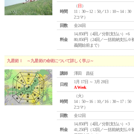
（
日
）
時間
11：30～12：50／13：10～14：30
2コマ）
回数
全24回
14,850円（4回／分割支払い）×6
料金
80,850円（24回／一括前納支払※
義開始前まで）
九星術Ⅰ ～九星術の命術について詳しく学ぶ～
講師
澤田 昌征
1月 17日 ～ 3月 28日
日程
A Week
（
火
）
時間
14：50～16：10／16：30～17：50
2コマ）
回数
全12回
14,850円（4回／分割支払い）×3
料金
41,250円（12回／一括前納支払※