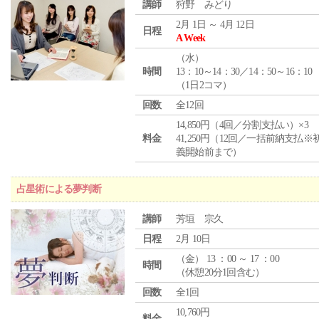
講師
狩野 みどり
2月 1日 ～ 4月 12日
日程
A Week
（
水
）
時間
13：10～14：30／14：50～16：10
（1日2コマ）
回数
全12回
14,850円（4回／分割支払い）×3
料金
41,250円（12回／一括前納支払※
義開始前まで）
占星術による夢判断
講師
芳垣 宗久
日程
2月 10日
（
金
） 13 ：00 ～ 17 ：00
時間
（休憩20分1回含む）
回数
全1回
10,760円
料金