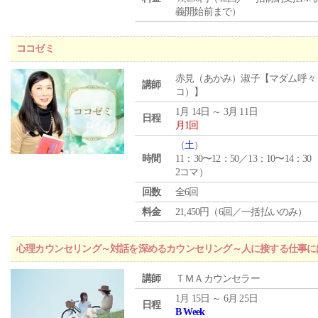
義開始前まで）
ココゼミ
赤見（あかみ）淑子【マダム呼々
講師
コ）】
1月 14日 ～ 3月 11日
日程
月1回
（
土
）
時間
11：30〜12：50／13：10〜14：30
2コマ）
回数
全6回
料金
21,450円（6回／一括払いのみ）
心理カウンセリング～対話を深めるカウンセリング～人に接する仕事には
講師
ＴＭＡカウンセラー
1月 15日 ～ 6月 25日
日程
B Week