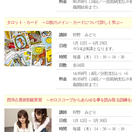
料金
80,850円（24回／一括前納支払※
義開始前まで）
タロット・カード ～22枚のメイン・カードについて詳しく学ぶ～
講師
狩野 みどり
1月 12日 ～ 6月 29日
日程
※5/4は休講となります。
時間
毎週 （
木
） 13 ：10 ～ 14 ：30
回数
全24回
14,850円（4回／分割支払い）×6
料金
80,850円（24回／一括前納支払※
義開始前まで）
西洋占星術初級実習 ～ホロスコープからあらゆる事を読み取る訓練を
講師
狩野 みどり
日程
1月 12日 ～ 3月 30日
時間
毎週 （
木
） 14 ：50 ～ 16 ：10