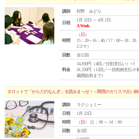
講師
狩野 みどり
1月 22日 ～ 4月 2日
日程
A Week
（
日
）
時間
15：20～16：40／17：00～18：20
2コマ）
回数
全12回
14,850円（4回／分割支払い）×3
料金
41,250円（12回／一括前納支払※
義開始前まで）
タロットで「からだのなんぎ」を読みまっせ！～関西のカリスマ占い師
講師
ラクシュミー
日程
1月 22日
時間
（
日
） 12 ：00 ～ 14 ：00
回数
全1回