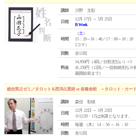
講師
川野 文彰
12月 17日 ～ 3月 25日
日程
B Week
（
土
）
時間
15：20～16：40／17：00～18：20
2コマ）
回数
全12回
14,850円（4回／分割支払い）×3
料金
41,250円（12回／一括前納支払※
義開始前まで）
総合実占ゼミ／タロット＆西洋占星術 or 各種命術 ～タロット・カ
講師
森信 彰雄
12月 22日 ～ 3月 23日
日程
※12/29・1/5は休講となります。
時間
毎週 （
木
） 14 ：50 ～ 16 ：10
回数
全12回