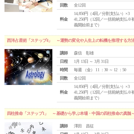
回数
全12回
14,850円（4回／分割支払い）×3
料金
41,250円（12回／一括前納支払※
義開始前まで）
西洋占星術「ステップ4」 ～運勢の変化や人生上の転機を推理する方
講師
森信 彰雄
日程
1月 13日 ～ 3月 31日
時間
毎週 （
金
） 11 ：30 ～ 12 ：50
回数
全12回
14,850円（4回／分割支払い）×3
料金
41,250円（12回／一括前納支払※
義開始前まで）
四柱推命「ステップ1」 ～基礎から学ぶ本場・中国の四柱推命の真髄
講師
澤田 昌征