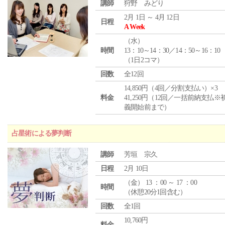
講師
狩野 みどり
2月 1日 ～ 4月 12日
日程
A Week
（
水
）
時間
13：10～14：30／14：50～16：10
（1日2コマ）
回数
全12回
14,850円（4回／分割支払い）×3
料金
41,250円（12回／一括前納支払※
義開始前まで）
占星術による夢判断
講師
芳垣 宗久
日程
2月 10日
（
金
） 13 ：00 ～ 17 ：00
時間
（休憩20分1回含む）
回数
全1回
10,760円
料金