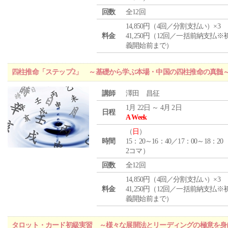
回数
全12回
14,850円（4回／分割支払い）×3
料金
41,250円（12回／一括前納支払※
義開始前まで）
四柱推命「ステップ2」 ～基礎から学ぶ本場・中国の四柱推命の真髄
講師
澤田 昌征
1月 22日 ～ 4月 2日
日程
A Week
（
日
）
時間
15：20～16：40／17：00～18：20
2コマ）
回数
全12回
14,850円（4回／分割支払い）×3
料金
41,250円（12回／一括前納支払※
義開始前まで）
タロット・カード初級実習 ～様々な展開法とリーディングの極意を身