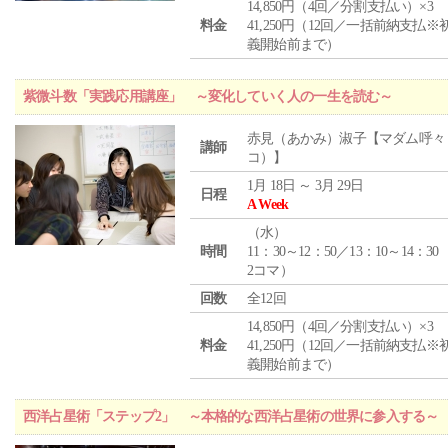
14,850円（4回／分割支払い）×3
料金
41,250円（12回／一括前納支払※
義開始前まで）
紫微斗数「実践応用講座」 ～変化していく人の一生を読む～
赤見（あかみ）淑子【マダム呼々
講師
コ）】
1月 18日 ～ 3月 29日
日程
A Week
（
水
）
時間
11：30～12：50／13：10～14：30
2コマ）
回数
全12回
14,850円（4回／分割支払い）×3
料金
41,250円（12回／一括前納支払※
義開始前まで）
西洋占星術「ステップ2」 ～本格的な西洋占星術の世界に参入する～