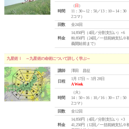
（
日
）
時間
11：30～12：50／13：10～14：30
2コマ）
回数
全24回
14,850円（4回／分割支払い）×6
料金
80,850円（24回／一括前納支払※
義開始前まで）
九星術Ⅰ ～九星術の命術について詳しく学ぶ～
講師
澤田 昌征
1月 17日 ～ 3月 28日
日程
A Week
（
火
）
時間
14：50～16：10／16：30～17：50
2コマ）
回数
全12回
14,850円（4回／分割支払い）×3
料金
41,250円（12回／一括前納支払※