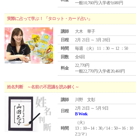
一般10,760円/入学者9,680円
実際に占って学ぶ！ 「タロット・カード占い」
講師
大木 華子
日程
2月 21日 ～ 3月 28日
時間
毎週 （
火
） 11 ：30 ～ 12 ：50
回数
全6回
22,770円
料金
一般22,770円/入学者20,460円
姓名判断 ～名前の不思議を読み解く～
講師
川野 文彰
2月 21日 ～ 5月 9日
日程
B Week
（
火
）
時間
13：10～14：30／14：50～16：10
2コマ）