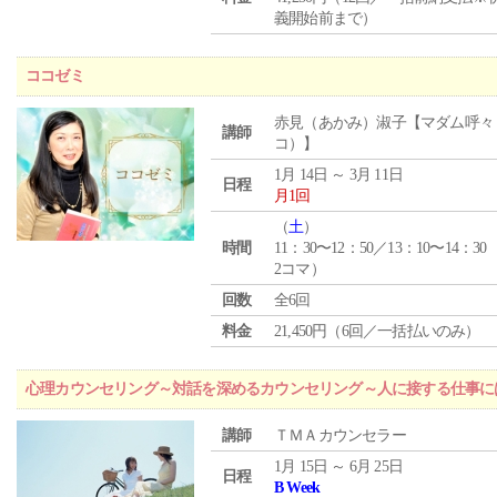
義開始前まで）
ココゼミ
赤見（あかみ）淑子【マダム呼々
講師
コ）】
1月 14日 ～ 3月 11日
日程
月1回
（
土
）
時間
11：30〜12：50／13：10〜14：30
2コマ）
回数
全6回
料金
21,450円（6回／一括払いのみ）
心理カウンセリング～対話を深めるカウンセリング～人に接する仕事には
講師
ＴＭＡカウンセラー
1月 15日 ～ 6月 25日
日程
B Week