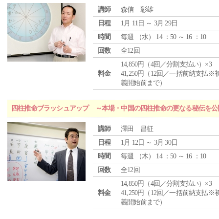
講師
森信 彰雄
日程
1月 11日 ～ 3月 29日
時間
毎週 （
水
） 14 ：50 ～ 16 ：10
回数
全12回
14,850円（4回／分割支払い）×3
料金
41,250円（12回／一括前納支払※
義開始前まで）
四柱推命ブラッシュアップ ～本場・中国の四柱推命の更なる秘伝を公
講師
澤田 昌征
日程
1月 12日 ～ 3月 30日
時間
毎週 （
木
） 14 ：50 ～ 16 ：10
回数
全12回
14,850円（4回／分割支払い）×3
料金
41,250円（12回／一括前納支払※
義開始前まで）