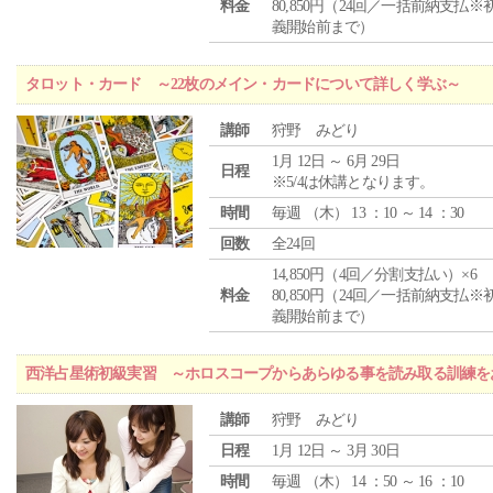
料金
80,850円（24回／一括前納支払※
義開始前まで）
タロット・カード ～22枚のメイン・カードについて詳しく学ぶ～
講師
狩野 みどり
1月 12日 ～ 6月 29日
日程
※5/4は休講となります。
時間
毎週 （
木
） 13 ：10 ～ 14 ：30
回数
全24回
14,850円（4回／分割支払い）×6
料金
80,850円（24回／一括前納支払※
義開始前まで）
西洋占星術初級実習 ～ホロスコープからあらゆる事を読み取る訓練を
講師
狩野 みどり
日程
1月 12日 ～ 3月 30日
時間
毎週 （
木
） 14 ：50 ～ 16 ：10