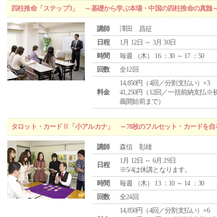
四柱推命「ステップ3」 ～基礎から学ぶ本場・中国の四柱推命の真髄
講師
澤田 昌征
日程
1月 12日 ～ 3月 30日
時間
毎週 （
木
） 16 ：30 ～ 17 ：50
回数
全12回
14,850円（4回／分割支払い）×3
料金
41,250円（12回／一括前納支払※
義開始前まで）
タロット・カードⅡ「小アルカナ」 ～78枚のフルセット・カードを自
講師
森信 彰雄
1月 12日 ～ 6月 29日
日程
※5/4は休講となります。
時間
毎週 （
木
） 13 ：10 ～ 14 ：30
回数
全24回
14,850円（4回／分割支払い）×6