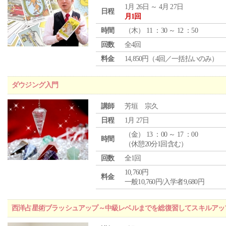
1月 26日 ～ 4月 27日
日程
月1回
時間
（
木
） 11 ：30 ～ 12 ：50
回数
全4回
料金
14,850円（4回／一括払いのみ）
ダウジング入門
講師
芳垣 宗久
日程
1月 27日
（
金
） 13 ：00 ～ 17 ：00
時間
（休憩20分1回含む）
回数
全1回
10,760円
料金
一般10,760円/入学者9,680円
西洋占星術ブラッシュアップ～中級レベルまでを総復習してスキルアッ