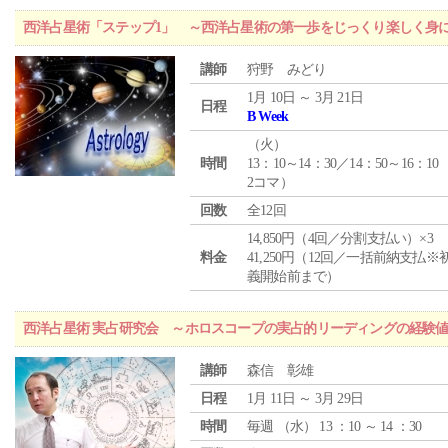
西洋占星術「ステップ1」 ～西洋占星術の第一歩をじっくり楽しく身
講師
狩野 みどり
1月 10日 ～ 3月 21日
日程
B Week
（
火
）
時間
13：10～14：30／14：50～16：10
2コマ）
回数
全12回
14,850円（4回／分割支払い）×3
料金
41,250円（12回／一括前納支払※
義開始前まで）
西洋占星術 実占研究会 ～ホロスコープの実占的リーディングの経験
講師
森信 彰雄
日程
1月 11日 ～ 3月 29日
時間
毎週 （
水
） 13 ：10 ～ 14 ：30