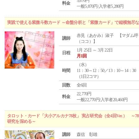
5,870円
料金
一般5,870円/入学者5,280円
実践で使える紫微斗数カード ～命盤分析と「紫微カード」で縦横無尽
赤見（あかみ）淑子 【マダム呼
講師
（ココ）】
1月 25日 ～ 3月 22日
日程
月1回
（
水
）
時間
11：30～12：50／13：10～14：30
（1日2コマ）
回数
全6回
22,770円
料金
一般22,770円/入学者20,460円
タロット・カード「大小アルカナ78枚」 実占研究会（全4回Ver.） 
研究を深める～
講師
森信 彰雄