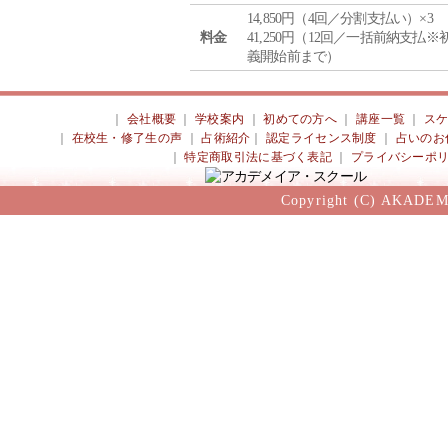
14,850円（4回／分割支払い）×3
料金
41,250円（12回／一括前納支払※
義開始前まで）
｜
会社概要
｜
学校案内
｜
初めての方へ
｜
講座一覧
｜
ス
｜
在校生・修了生の声
｜
占術紹介
｜
認定ライセンス制度
｜
占いのお
｜
特定商取引法に基づく表記
｜
プライバシーポ
Copyright (C) AKADEM