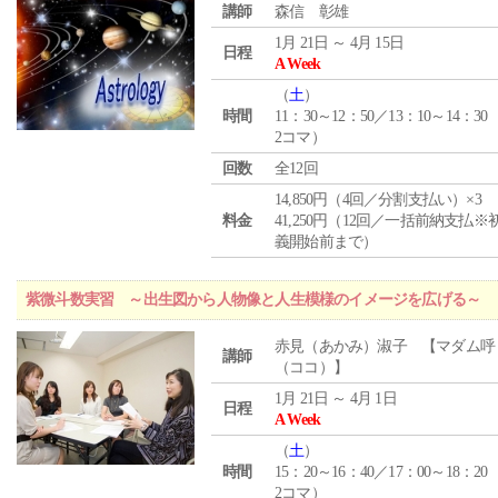
講師
森信 彰雄
1月 21日 ～ 4月 15日
日程
A Week
（
土
）
時間
11：30～12：50／13：10～14：30
2コマ）
回数
全12回
14,850円（4回／分割支払い）×3
料金
41,250円（12回／一括前納支払※
義開始前まで）
紫微斗数実習 ～出生図から人物像と人生模様のイメージを広げる～
赤見（あかみ）淑子 【マダム呼
講師
（ココ）】
1月 21日 ～ 4月 1日
日程
A Week
（
土
）
時間
15：20～16：40／17：00～18：20
2コマ）