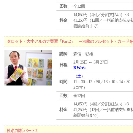
回数
全12回
14,850円（4回／分割支払い）×3
料金
41,250円（12回／一括前納支払※
義開始前まで）
タロット・大小アルカナ実習「Part2」 ～78枚のフルセット・カード
講師
森信 彰雄
2月 25日 ～ 5月 27日
日程
B Week
（
土
）
時間
11：30～12：50／13：10～14：30
2コマ）
回数
全12回
14,850円（4回／分割支払い）×3
料金
41,250円（12回／一括前納支払※
義開始前まで）
姓名判断 パート2