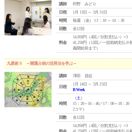
講師
狩野 みどり
日程
1月 13日 ～ 3月 31日
時間
毎週 （
金
） 13 ：10 ～ 14 ：30
回数
全12回
14,850円（4回／分割支払い）×3
料金
41,250円（12回／一括前納支払※
義開始前まで）
九星術Ⅱ ～開運占術の活用法を学ぶ～
講師
澤田 昌征
1月 14日 ～ 3月 25日
日程
B Week
（
土
）
時間
15：20～16：40／17：00～18：20
2コマ）
回数
全12回
14,850円（4回／分割支払い）×3
料金
41,250円（12回／一括前納支払※