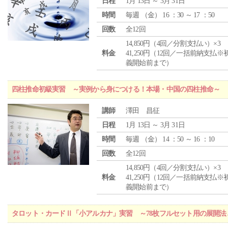
日程
1月 13日 ～ 3月 31日
時間
毎週 （
金
） 16 ：30 ～ 17 ：50
回数
全12回
14,850円（4回／分割支払い）×3
料金
41,250円（12回／一括前納支払※
義開始前まで）
四柱推命初級実習 ～実例から身につける！本場・中国の四柱推命～
講師
澤田 昌征
日程
1月 13日 ～ 3月 31日
時間
毎週 （
金
） 14 ：50 ～ 16 ：10
回数
全12回
14,850円（4回／分割支払い）×3
料金
41,250円（12回／一括前納支払※
義開始前まで）
タロット・カードⅡ「小アルカナ」実習 ～78枚フルセット用の展開