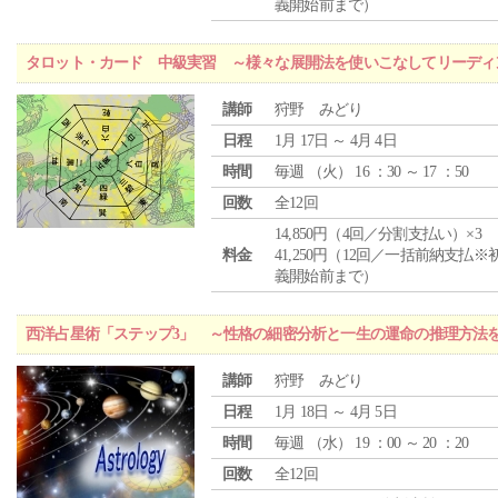
義開始前まで）
タロット・カード 中級実習 ～様々な展開法を使いこなしてリーディ
講師
狩野 みどり
日程
1月 17日 ～ 4月 4日
時間
毎週 （
火
） 16 ：30 ～ 17 ：50
回数
全12回
14,850円（4回／分割支払い）×3
料金
41,250円（12回／一括前納支払※
義開始前まで）
西洋占星術「ステップ3」 ～性格の細密分析と一生の運命の推理方法
講師
狩野 みどり
日程
1月 18日 ～ 4月 5日
時間
毎週 （
水
） 19 ：00 ～ 20 ：20
回数
全12回