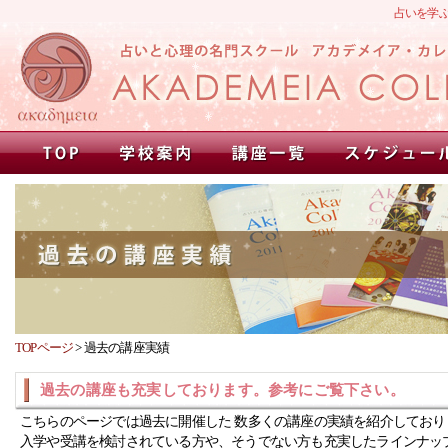
占いを学
TOPページ
>
過去の講座実績
過去の講座も充実しております。参考にご覧下さい。
こちらのページでは過去に開催した 数多くの講座の実績を紹介しており
入学や受講を検討されている方や、そうでない方も充実したラインナッ