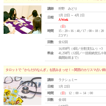
講師
狩野 みどり
1月 22日 ～ 4月 2日
日程
A Week
（
日
）
時間
15：20～16：40／17：00～18：20
2コマ）
回数
全12回
14,850円（4回／分割支払い）×3
料金
41,250円（12回／一括前納支払※
義開始前まで）
タロットで「からだのなんぎ」を読みまっせ！～関西のカリスマ占い師
講師
ラクシュミー
日程
1月 22日
時間
（
日
） 12 ：00 ～ 14 ：00
回数
全1回