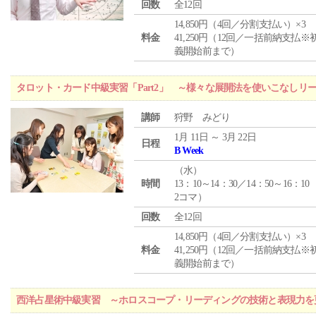
回数
全12回
14,850円（4回／分割支払い）×3
料金
41,250円（12回／一括前納支払※
義開始前まで）
タロット・カード中級実習「Part2」 ～様々な展開法を使いこなしリ
講師
狩野 みどり
1月 11日 ～ 3月 22日
日程
B Week
（
水
）
時間
13：10～14：30／14：50～16：10
2コマ）
回数
全12回
14,850円（4回／分割支払い）×3
料金
41,250円（12回／一括前納支払※
義開始前まで）
西洋占星術中級実習 ～ホロスコープ・リーディングの技術と表現力を