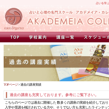
占いを学
TOPページ
>
過去の講座実績
過去の講座も充実しております。参考にご覧下さい。
こちらのページでは過去に開催した 数多くの講座の実績を紹介しており
入学や受講を検討されている方や、そうでない方も充実したラインナッ