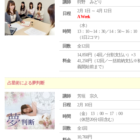
講師
狩野 みどり
2月 1日 ～ 4月 12日
日程
A Week
（
水
）
時間
13：10～14：30／14：50～16：10
（1日2コマ）
回数
全12回
14,850円（4回／分割支払い）×3
料金
41,250円（12回／一括前納支払※
義開始前まで）
占星術による夢判断
講師
芳垣 宗久
日程
2月 10日
（
金
） 13 ：00 ～ 17 ：00
時間
（休憩20分1回含む）
回数
全1回
10,760円
料金