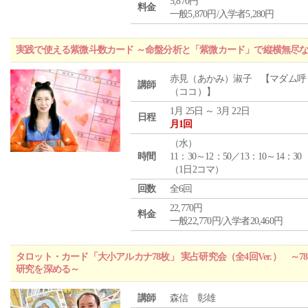
5,870円
料金
一般5,870円/入学者5,280円
実践で使える紫微斗数カード ～命盤分析と「紫微カード」で縦横無尽
赤見（あかみ）淑子 【マダム呼
講師
（ココ）】
1月 25日 ～ 3月 22日
日程
月1回
（
水
）
時間
11：30～12：50／13：10～14：30
（1日2コマ）
回数
全6回
22,770円
料金
一般22,770円/入学者20,460円
タロット・カード「大小アルカナ78枚」 実占研究会（全4回Ver.） 
研究を深める～
講師
森信 彰雄