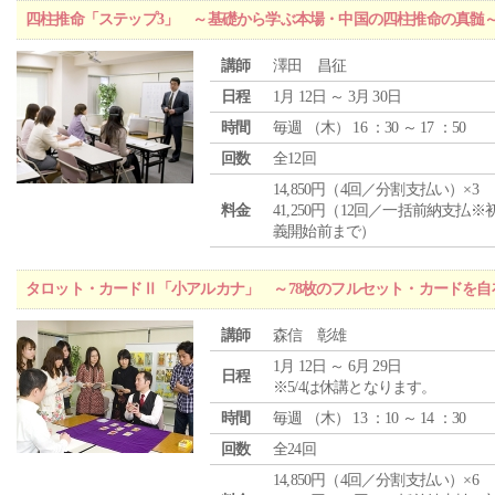
四柱推命「ステップ3」 ～基礎から学ぶ本場・中国の四柱推命の真髄
講師
澤田 昌征
日程
1月 12日 ～ 3月 30日
時間
毎週 （
木
） 16 ：30 ～ 17 ：50
回数
全12回
14,850円（4回／分割支払い）×3
料金
41,250円（12回／一括前納支払※
義開始前まで）
タロット・カードⅡ「小アルカナ」 ～78枚のフルセット・カードを自
講師
森信 彰雄
1月 12日 ～ 6月 29日
日程
※5/4は休講となります。
時間
毎週 （
木
） 13 ：10 ～ 14 ：30
回数
全24回
14,850円（4回／分割支払い）×6