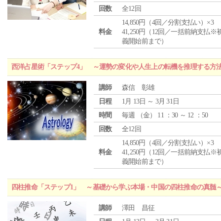
回数
全12回
14,850円（4回／分割支払い）×3
料金
41,250円（12回／一括前納支払※
義開始前まで）
西洋占星術「ステップ4」 ～運勢の変化や人生上の転機を推理する方
講師
森信 彰雄
日程
1月 13日 ～ 3月 31日
時間
毎週 （
金
） 11 ：30 ～ 12 ：50
回数
全12回
14,850円（4回／分割支払い）×3
料金
41,250円（12回／一括前納支払※
義開始前まで）
四柱推命「ステップ1」 ～基礎から学ぶ本場・中国の四柱推命の真髄
講師
澤田 昌征