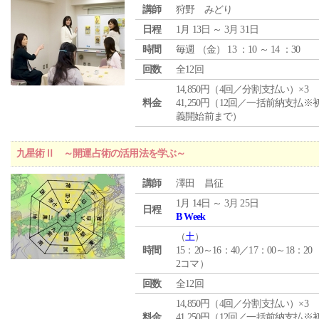
講師
狩野 みどり
日程
1月 13日 ～ 3月 31日
時間
毎週 （
金
） 13 ：10 ～ 14 ：30
回数
全12回
14,850円（4回／分割支払い）×3
料金
41,250円（12回／一括前納支払※
義開始前まで）
九星術Ⅱ ～開運占術の活用法を学ぶ～
講師
澤田 昌征
1月 14日 ～ 3月 25日
日程
B Week
（
土
）
時間
15：20～16：40／17：00～18：20
2コマ）
回数
全12回
14,850円（4回／分割支払い）×3
料金
41,250円（12回／一括前納支払※