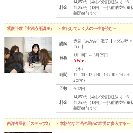
14,850円（4回／分割支払い）×3
料金
41,250円（12回／一括前納支払※
義開始前まで）
紫微斗数「実践応用講座」 ～変化していく人の一生を読む～
赤見（あかみ）淑子【マダム呼々
講師
コ）】
1月 18日 ～ 3月 29日
日程
A Week
（
水
）
時間
11：30～12：50／13：10～14：30
2コマ）
回数
全12回
14,850円（4回／分割支払い）×3
料金
41,250円（12回／一括前納支払※
義開始前まで）
西洋占星術「ステップ2」 ～本格的な西洋占星術の世界に参入する～