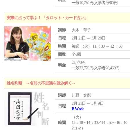
一般10,760円/入学者9,680円
実際に占って学ぶ！ 「タロット・カード占い」
講師
大木 華子
日程
2月 21日 ～ 3月 28日
時間
毎週 （
火
） 11 ：30 ～ 12 ：50
回数
全6回
22,770円
料金
一般22,770円/入学者20,460円
姓名判断 ～名前の不思議を読み解く～
講師
川野 文彰
2月 21日 ～ 5月 9日
日程
B Week
（
火
）
時間
13：10～14：30／14：50～16：10
2コマ）