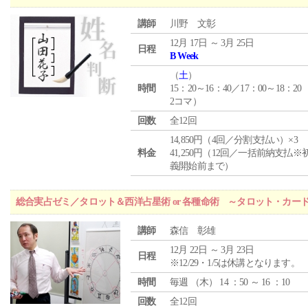
講師
川野 文彰
12月 17日 ～ 3月 25日
日程
B Week
（
土
）
時間
15：20～16：40／17：00～18：20
2コマ）
回数
全12回
14,850円（4回／分割支払い）×3
料金
41,250円（12回／一括前納支払※
義開始前まで）
総合実占ゼミ／タロット＆西洋占星術 or 各種命術 ～タロット・カ
講師
森信 彰雄
12月 22日 ～ 3月 23日
日程
※12/29・1/5は休講となります。
時間
毎週 （
木
） 14 ：50 ～ 16 ：10
回数
全12回