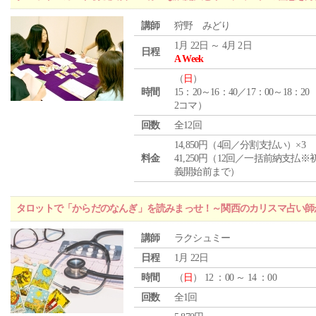
講師
狩野 みどり
1月 22日 ～ 4月 2日
日程
A Week
（
日
）
時間
15：20～16：40／17：00～18：20
2コマ）
回数
全12回
14,850円（4回／分割支払い）×3
料金
41,250円（12回／一括前納支払※
義開始前まで）
タロットで「からだのなんぎ」を読みまっせ！～関西のカリスマ占い師
講師
ラクシュミー
日程
1月 22日
時間
（
日
） 12 ：00 ～ 14 ：00
回数
全1回