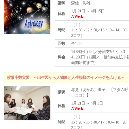
講師
森信 彰雄
1月 21日 ～ 4月 15日
日程
A Week
（
土
）
時間
11：30～12：50／13：10～14：30
2コマ）
回数
全12回
14,850円（4回／分割支払い）×3
料金
41,250円（12回／一括前納支払※
義開始前まで）
紫微斗数実習 ～出生図から人物像と人生模様のイメージを広げる～
赤見（あかみ）淑子 【マダム呼
講師
（ココ）】
1月 21日 ～ 4月 1日
日程
A Week
（
土
）
時間
15：20～16：40／17：00～18：20
2コマ）