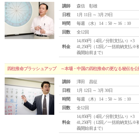
講師
森信 彰雄
日程
1月 11日 ～ 3月 29日
時間
毎週 （
水
） 14 ：50 ～ 16 ：10
回数
全12回
14,850円（4回／分割支払い）×3
料金
41,250円（12回／一括前納支払※
義開始前まで）
四柱推命ブラッシュアップ ～本場・中国の四柱推命の更なる秘伝を公
講師
澤田 昌征
日程
1月 12日 ～ 3月 30日
時間
毎週 （
木
） 14 ：50 ～ 16 ：10
回数
全12回
14,850円（4回／分割支払い）×3
料金
41,250円（12回／一括前納支払※
義開始前まで）