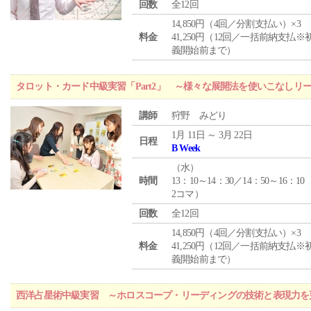
回数
全12回
14,850円（4回／分割支払い）×3
料金
41,250円（12回／一括前納支払※
義開始前まで）
タロット・カード中級実習「Part2」 ～様々な展開法を使いこなしリ
講師
狩野 みどり
1月 11日 ～ 3月 22日
日程
B Week
（
水
）
時間
13：10～14：30／14：50～16：10
2コマ）
回数
全12回
14,850円（4回／分割支払い）×3
料金
41,250円（12回／一括前納支払※
義開始前まで）
西洋占星術中級実習 ～ホロスコープ・リーディングの技術と表現力を