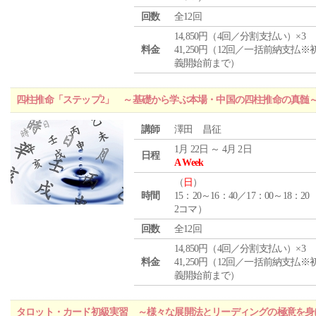
回数
全12回
14,850円（4回／分割支払い）×3
料金
41,250円（12回／一括前納支払※
義開始前まで）
四柱推命「ステップ2」 ～基礎から学ぶ本場・中国の四柱推命の真髄
講師
澤田 昌征
1月 22日 ～ 4月 2日
日程
A Week
（
日
）
時間
15：20～16：40／17：00～18：20
2コマ）
回数
全12回
14,850円（4回／分割支払い）×3
料金
41,250円（12回／一括前納支払※
義開始前まで）
タロット・カード初級実習 ～様々な展開法とリーディングの極意を身