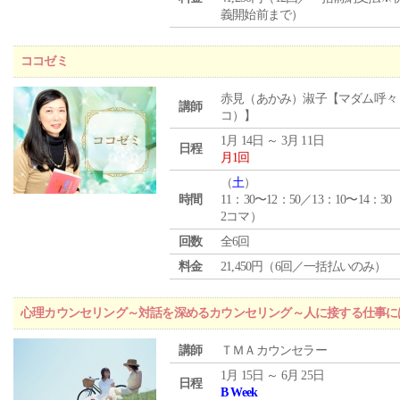
義開始前まで）
ココゼミ
赤見（あかみ）淑子【マダム呼々
講師
コ）】
1月 14日 ～ 3月 11日
日程
月1回
（
土
）
時間
11：30〜12：50／13：10〜14：30
2コマ）
回数
全6回
料金
21,450円（6回／一括払いのみ）
心理カウンセリング～対話を深めるカウンセリング～人に接する仕事には
講師
ＴＭＡカウンセラー
1月 15日 ～ 6月 25日
日程
B Week