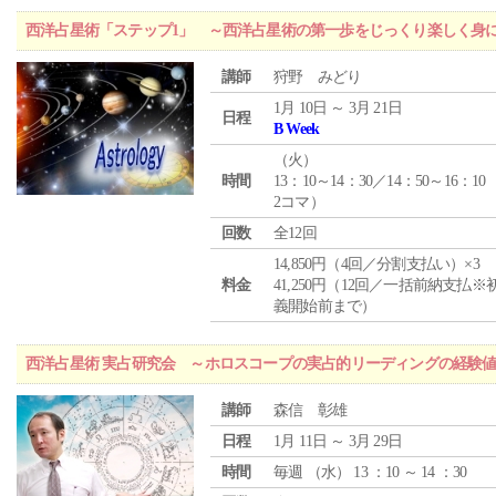
西洋占星術「ステップ1」 ～西洋占星術の第一歩をじっくり楽しく身
講師
狩野 みどり
1月 10日 ～ 3月 21日
日程
B Week
（
火
）
時間
13：10～14：30／14：50～16：10
2コマ）
回数
全12回
14,850円（4回／分割支払い）×3
料金
41,250円（12回／一括前納支払※
義開始前まで）
西洋占星術 実占研究会 ～ホロスコープの実占的リーディングの経験
講師
森信 彰雄
日程
1月 11日 ～ 3月 29日
時間
毎週 （
水
） 13 ：10 ～ 14 ：30