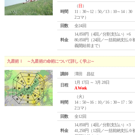
（
日
）
時間
11：30～12：50／13：10～14：30
2コマ）
回数
全24回
14,850円（4回／分割支払い）×6
料金
80,850円（24回／一括前納支払※
義開始前まで）
九星術Ⅰ ～九星術の命術について詳しく学ぶ～
講師
澤田 昌征
1月 17日 ～ 3月 28日
日程
A Week
（
火
）
時間
14：50～16：10／16：30～17：50
2コマ）
回数
全12回
14,850円（4回／分割支払い）×3
料金
41,250円（12回／一括前納支払※