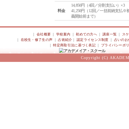
14,850円（4回／分割支払い）×3
料金
41,250円（12回／一括前納支払※
義開始前まで）
｜
会社概要
｜
学校案内
｜
初めての方へ
｜
講座一覧
｜
ス
｜
在校生・修了生の声
｜
占術紹介
｜
認定ライセンス制度
｜
占いのお
｜
特定商取引法に基づく表記
｜
プライバシーポ
Copyright (C) AKADEM