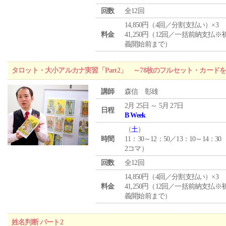
回数
全12回
14,850円（4回／分割支払い）×3
料金
41,250円（12回／一括前納支払※
義開始前まで）
タロット・大小アルカナ実習「Part2」 ～78枚のフルセット・カード
講師
森信 彰雄
2月 25日 ～ 5月 27日
日程
B Week
（
土
）
時間
11：30～12：50／13：10～14：30
2コマ）
回数
全12回
14,850円（4回／分割支払い）×3
料金
41,250円（12回／一括前納支払※
義開始前まで）
姓名判断 パート2