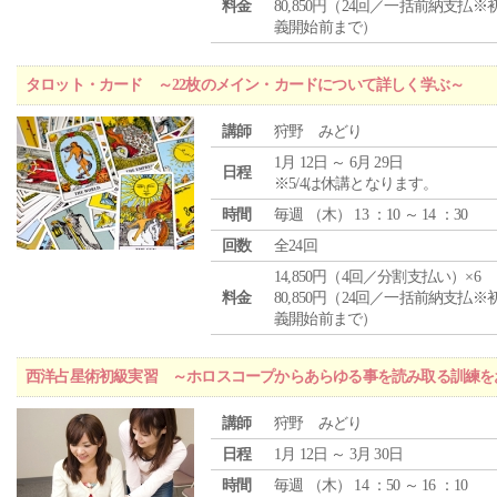
料金
80,850円（24回／一括前納支払※
義開始前まで）
タロット・カード ～22枚のメイン・カードについて詳しく学ぶ～
講師
狩野 みどり
1月 12日 ～ 6月 29日
日程
※5/4は休講となります。
時間
毎週 （
木
） 13 ：10 ～ 14 ：30
回数
全24回
14,850円（4回／分割支払い）×6
料金
80,850円（24回／一括前納支払※
義開始前まで）
西洋占星術初級実習 ～ホロスコープからあらゆる事を読み取る訓練を
講師
狩野 みどり
日程
1月 12日 ～ 3月 30日
時間
毎週 （
木
） 14 ：50 ～ 16 ：10