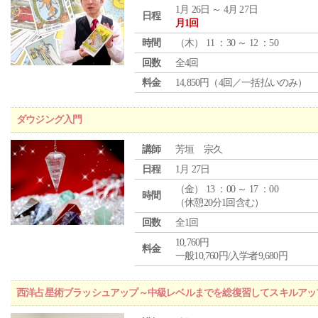
1月 26日 ～ 4月 27日
日程
月1回
時間
（
木
） 11 ：30 ～ 12 ：50
回数
全4回
料金
14,850円（4回／一括払いのみ）
ダウジング入門
講師
芳垣 宗久
日程
1月 27日
（
金
） 13 ：00 ～ 17 ：00
時間
（休憩20分1回含む）
回数
全1回
10,760円
料金
一般10,760円/入学者9,680円
西洋占星術ブラッシュアップ～中級レベルまでを総復習してスキルアッ