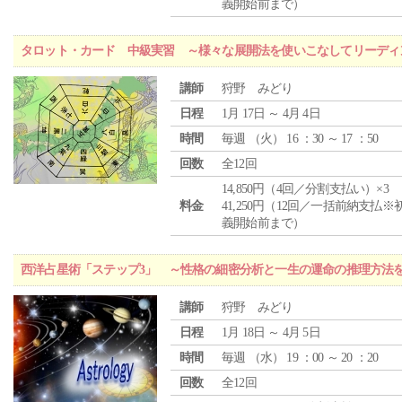
義開始前まで）
タロット・カード 中級実習 ～様々な展開法を使いこなしてリーディ
講師
狩野 みどり
日程
1月 17日 ～ 4月 4日
時間
毎週 （
火
） 16 ：30 ～ 17 ：50
回数
全12回
14,850円（4回／分割支払い）×3
料金
41,250円（12回／一括前納支払※
義開始前まで）
西洋占星術「ステップ3」 ～性格の細密分析と一生の運命の推理方法
講師
狩野 みどり
日程
1月 18日 ～ 4月 5日
時間
毎週 （
水
） 19 ：00 ～ 20 ：20
回数
全12回