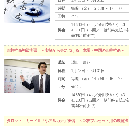
日程
1月 13日 ～ 3月 31日
時間
毎週 （
金
） 16 ：30 ～ 17 ：50
回数
全12回
14,850円（4回／分割支払い）×3
料金
41,250円（12回／一括前納支払※
義開始前まで）
四柱推命初級実習 ～実例から身につける！本場・中国の四柱推命～
講師
澤田 昌征
日程
1月 13日 ～ 3月 31日
時間
毎週 （
金
） 14 ：50 ～ 16 ：10
回数
全12回
14,850円（4回／分割支払い）×3
料金
41,250円（12回／一括前納支払※
義開始前まで）
タロット・カードⅡ「小アルカナ」実習 ～78枚フルセット用の展開