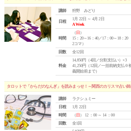
講師
狩野 みどり
1月 22日 ～ 4月 2日
日程
A Week
（
日
）
時間
15：20～16：40／17：00～18：20
2コマ）
回数
全12回
14,850円（4回／分割支払い）×3
料金
41,250円（12回／一括前納支払※
義開始前まで）
タロットで「からだのなんぎ」を読みまっせ！～関西のカリスマ占い師
講師
ラクシュミー
日程
1月 22日
時間
（
日
） 12 ：00 ～ 14 ：00
回数
全1回