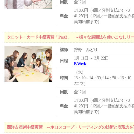
回数
全12回
14,850円（4回／分割支払い）×3
料金
41,250円（12回／一括前納支払※
義開始前まで）
タロット・カード中級実習「Part2」 ～様々な展開法を使いこなしリ
講師
狩野 みどり
1月 11日 ～ 3月 22日
日程
B Week
（
水
）
時間
13：10～14：30／14：50～16：10
2コマ）
回数
全12回
14,850円（4回／分割支払い）×3
料金
41,250円（12回／一括前納支払※
義開始前まで）
西洋占星術中級実習 ～ホロスコープ・リーディングの技術と表現力を