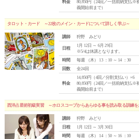
料金
80,850円（24回／一括前納支払※
義開始前まで）
タロット・カード ～22枚のメイン・カードについて詳しく学ぶ～
講師
狩野 みどり
1月 12日 ～ 6月 29日
日程
※5/4は休講となります。
時間
毎週 （
木
） 13 ：10 ～ 14 ：30
回数
全24回
14,850円（4回／分割支払い）×6
料金
80,850円（24回／一括前納支払※
義開始前まで）
西洋占星術初級実習 ～ホロスコープからあらゆる事を読み取る訓練を
講師
狩野 みどり
日程
1月 12日 ～ 3月 30日
時間
毎週 （
木
） 14 ：50 ～ 16 ：10