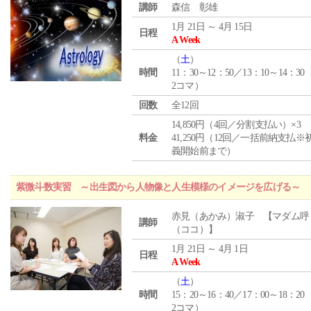
講師
森信 彰雄
1月 21日 ～ 4月 15日
日程
A Week
（
土
）
時間
11：30～12：50／13：10～14：30
2コマ）
回数
全12回
14,850円（4回／分割支払い）×3
料金
41,250円（12回／一括前納支払※
義開始前まで）
紫微斗数実習 ～出生図から人物像と人生模様のイメージを広げる～
赤見（あかみ）淑子 【マダム呼
講師
（ココ）】
1月 21日 ～ 4月 1日
日程
A Week
（
土
）
時間
15：20～16：40／17：00～18：20
2コマ）