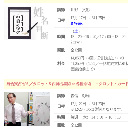
講師
川野 文彰
12月 17日 ～ 3月 25日
日程
B Week
（
土
）
時間
15：20～16：40／17：00～18：20
2コマ）
回数
全12回
14,850円（4回／分割支払い）×3
料金
41,250円（12回／一括前納支払※
義開始前まで）
総合実占ゼミ／タロット＆西洋占星術 or 各種命術 ～タロット・カ
講師
森信 彰雄
12月 22日 ～ 3月 23日
日程
※12/29・1/5は休講となります。
時間
毎週 （
木
） 14 ：50 ～ 16 ：10
回数
全12回