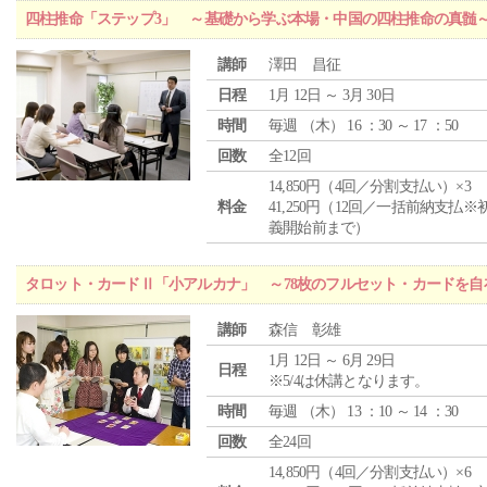
四柱推命「ステップ3」 ～基礎から学ぶ本場・中国の四柱推命の真髄
講師
澤田 昌征
日程
1月 12日 ～ 3月 30日
時間
毎週 （
木
） 16 ：30 ～ 17 ：50
回数
全12回
14,850円（4回／分割支払い）×3
料金
41,250円（12回／一括前納支払※
義開始前まで）
タロット・カードⅡ「小アルカナ」 ～78枚のフルセット・カードを自
講師
森信 彰雄
1月 12日 ～ 6月 29日
日程
※5/4は休講となります。
時間
毎週 （
木
） 13 ：10 ～ 14 ：30
回数
全24回
14,850円（4回／分割支払い）×6