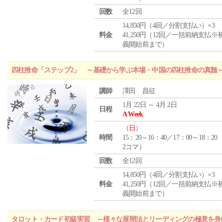
回数
全12回
14,850円（4回／分割支払い）×3
料金
41,250円（12回／一括前納支払※
義開始前まで）
四柱推命「ステップ2」 ～基礎から学ぶ本場・中国の四柱推命の真髄
講師
澤田 昌征
1月 22日 ～ 4月 2日
日程
A Week
（
日
）
時間
15：20～16：40／17：00～18：20
2コマ）
回数
全12回
14,850円（4回／分割支払い）×3
料金
41,250円（12回／一括前納支払※
義開始前まで）
タロット・カード初級実習 ～様々な展開法とリーディングの極意を身