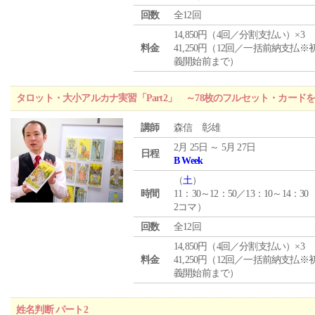
回数
全12回
14,850円（4回／分割支払い）×3
料金
41,250円（12回／一括前納支払※
義開始前まで）
タロット・大小アルカナ実習「Part2」 ～78枚のフルセット・カード
講師
森信 彰雄
2月 25日 ～ 5月 27日
日程
B Week
（
土
）
時間
11：30～12：50／13：10～14：30
2コマ）
回数
全12回
14,850円（4回／分割支払い）×3
料金
41,250円（12回／一括前納支払※
義開始前まで）
姓名判断 パート2