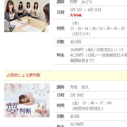
講師
狩野 みどり
2月 1日 ～ 4月 12日
日程
A Week
（
水
）
時間
13：10～14：30／14：50～16：10
（1日2コマ）
回数
全12回
14,850円（4回／分割支払い）×3
料金
41,250円（12回／一括前納支払※
義開始前まで）
占星術による夢判断
講師
芳垣 宗久
日程
2月 10日
（
金
） 13 ：00 ～ 17 ：00
時間
（休憩20分1回含む）
回数
全1回
10,760円
料金