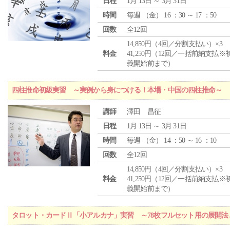
日程
1月 13日 ～ 3月 31日
時間
毎週 （
金
） 16 ：30 ～ 17 ：50
回数
全12回
14,850円（4回／分割支払い）×3
料金
41,250円（12回／一括前納支払※
義開始前まで）
四柱推命初級実習 ～実例から身につける！本場・中国の四柱推命～
講師
澤田 昌征
日程
1月 13日 ～ 3月 31日
時間
毎週 （
金
） 14 ：50 ～ 16 ：10
回数
全12回
14,850円（4回／分割支払い）×3
料金
41,250円（12回／一括前納支払※
義開始前まで）
タロット・カードⅡ「小アルカナ」実習 ～78枚フルセット用の展開