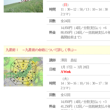
（
日
）
時間
11：30～12：50／13：10～14：30
2コマ）
回数
全24回
14,850円（4回／分割支払い）×6
料金
80,850円（24回／一括前納支払※
義開始前まで）
九星術Ⅰ ～九星術の命術について詳しく学ぶ～
講師
澤田 昌征
1月 17日 ～ 3月 28日
日程
A Week
（
火
）
時間
14：50～16：10／16：30～17：50
2コマ）
回数
全12回
14,850円（4回／分割支払い）×3
料金
41,250円（12回／一括前納支払※