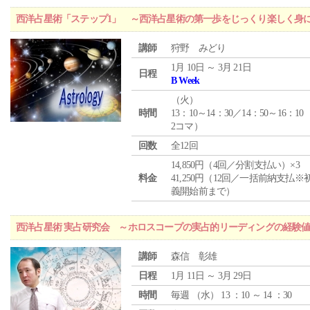
西洋占星術「ステップ1」 ～西洋占星術の第一歩をじっくり楽しく身
講師
狩野 みどり
1月 10日 ～ 3月 21日
日程
B Week
（
火
）
時間
13：10～14：30／14：50～16：10
2コマ）
回数
全12回
14,850円（4回／分割支払い）×3
料金
41,250円（12回／一括前納支払※
義開始前まで）
西洋占星術 実占研究会 ～ホロスコープの実占的リーディングの経験
講師
森信 彰雄
日程
1月 11日 ～ 3月 29日
時間
毎週 （
水
） 13 ：10 ～ 14 ：30