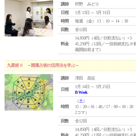
講師
狩野 みどり
日程
1月 13日 ～ 3月 31日
時間
毎週 （
金
） 13 ：10 ～ 14 ：30
回数
全12回
14,850円（4回／分割支払い）×3
料金
41,250円（12回／一括前納支払※
義開始前まで）
九星術Ⅱ ～開運占術の活用法を学ぶ～
講師
澤田 昌征
1月 14日 ～ 3月 25日
日程
B Week
（
土
）
時間
15：20～16：40／17：00～18：20
2コマ）
回数
全12回
14,850円（4回／分割支払い）×3
料金
41,250円（12回／一括前納支払※