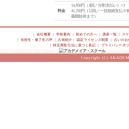
14,850円（4回／分割支払い）×3
料金
41,250円（12回／一括前納支払※
義開始前まで）
｜
会社概要
｜
学校案内
｜
初めての方へ
｜
講座一覧
｜
ス
｜
在校生・修了生の声
｜
占術紹介
｜
認定ライセンス制度
｜
占いのお
｜
特定商取引法に基づく表記
｜
プライバシーポ
Copyright (C) AKADEM