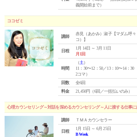
義開始前まで）
ココゼミ
赤見（あかみ）淑子【マダム呼々
講師
コ）】
1月 14日 ～ 3月 11日
日程
月1回
（
土
）
時間
11：30〜12：50／13：10〜14：30
2コマ）
回数
全6回
料金
21,450円（6回／一括払いのみ）
心理カウンセリング～対話を深めるカウンセリング～人に接する仕事には
講師
ＴＭＡカウンセラー
1月 15日 ～ 6月 25日
日程
B Week