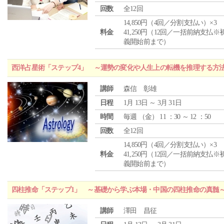
回数
全12回
14,850円（4回／分割支払い）×3
料金
41,250円（12回／一括前納支払※
義開始前まで）
西洋占星術「ステップ4」 ～運勢の変化や人生上の転機を推理する方
講師
森信 彰雄
日程
1月 13日 ～ 3月 31日
時間
毎週 （
金
） 11 ：30 ～ 12 ：50
回数
全12回
14,850円（4回／分割支払い）×3
料金
41,250円（12回／一括前納支払※
義開始前まで）
四柱推命「ステップ1」 ～基礎から学ぶ本場・中国の四柱推命の真髄
講師
澤田 昌征