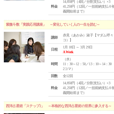
14,850円（4回／分割支払い）×3
料金
41,250円（12回／一括前納支払※
義開始前まで）
紫微斗数「実践応用講座」 ～変化していく人の一生を読む～
赤見（あかみ）淑子【マダム呼々
講師
コ）】
1月 18日 ～ 3月 29日
日程
A Week
（
水
）
時間
11：30～12：50／13：10～14：30
2コマ）
回数
全12回
14,850円（4回／分割支払い）×3
料金
41,250円（12回／一括前納支払※
義開始前まで）
西洋占星術「ステップ2」 ～本格的な西洋占星術の世界に参入する～