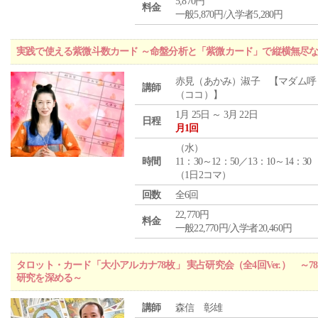
5,870円
料金
一般5,870円/入学者5,280円
実践で使える紫微斗数カード ～命盤分析と「紫微カード」で縦横無尽
赤見（あかみ）淑子 【マダム呼
講師
（ココ）】
1月 25日 ～ 3月 22日
日程
月1回
（
水
）
時間
11：30～12：50／13：10～14：30
（1日2コマ）
回数
全6回
22,770円
料金
一般22,770円/入学者20,460円
タロット・カード「大小アルカナ78枚」 実占研究会（全4回Ver.） 
研究を深める～
講師
森信 彰雄