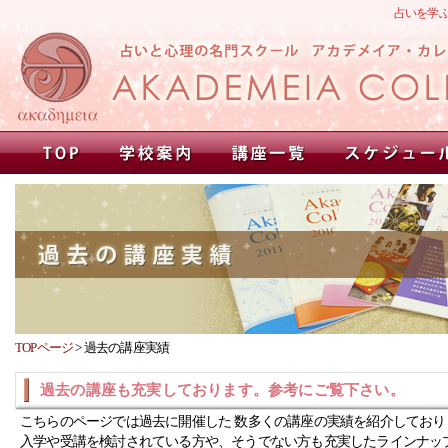
占いを学
TOPページ
>
過去の講座実績
過去の講座も充実しております。参考にご覧下さい。
こちらのページでは過去に開催した 数多くの講座の実績を紹介しており
入学や受講を検討されている方や、そうでない方も充実したラインナッ