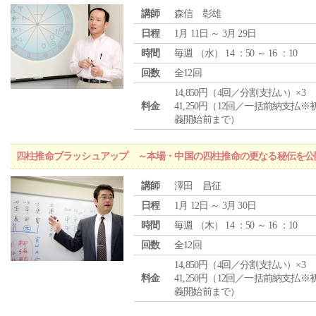
講師
森信 彰雄
日程
1月 11日 ～ 3月 29日
時間
毎週 （
水
） 14 ：50 ～ 16 ：10
回数
全12回
14,850円（4回／分割支払い）×3
料金
41,250円（12回／一括前納支払※
義開始前まで）
四柱推命ブラッシュアップ ～本場・中国の四柱推命の更なる秘伝を公
講師
澤田 昌征
日程
1月 12日 ～ 3月 30日
時間
毎週 （
木
） 14 ：50 ～ 16 ：10
回数
全12回
14,850円（4回／分割支払い）×3
料金
41,250円（12回／一括前納支払※
義開始前まで）