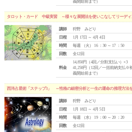
義開始前まで）
タロット・カード 中級実習 ～様々な展開法を使いこなしてリーディ
講師
狩野 みどり
日程
1月 17日 ～ 4月 4日
時間
毎週 （
火
） 16 ：30 ～ 17 ：50
回数
全12回
14,850円（4回／分割支払い）×3
料金
41,250円（12回／一括前納支払※
義開始前まで）
西洋占星術「ステップ3」 ～性格の細密分析と一生の運命の推理方法
講師
狩野 みどり
日程
1月 18日 ～ 4月 5日
時間
毎週 （
水
） 19 ：00 ～ 20 ：20
回数
全12回