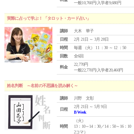
一般10,760円/入学者9,680円
実際に占って学ぶ！ 「タロット・カード占い」
講師
大木 華子
日程
2月 21日 ～ 3月 28日
時間
毎週 （
火
） 11 ：30 ～ 12 ：50
回数
全6回
22,770円
料金
一般22,770円/入学者20,460円
姓名判断 ～名前の不思議を読み解く～
講師
川野 文彰
2月 21日 ～ 5月 9日
日程
B Week
（
火
）
時間
13：10～14：30／14：50～16：10
2コマ）