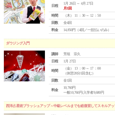
1月 26日 ～ 4月 27日
日程
月1回
時間
（
木
） 11 ：30 ～ 12 ：50
回数
全4回
料金
14,850円（4回／一括払いのみ）
ダウジング入門
講師
芳垣 宗久
日程
1月 27日
（
金
） 13 ：00 ～ 17 ：00
時間
（休憩20分1回含む）
回数
全1回
10,760円
料金
一般10,760円/入学者9,680円
西洋占星術ブラッシュアップ～中級レベルまでを総復習してスキルアッ