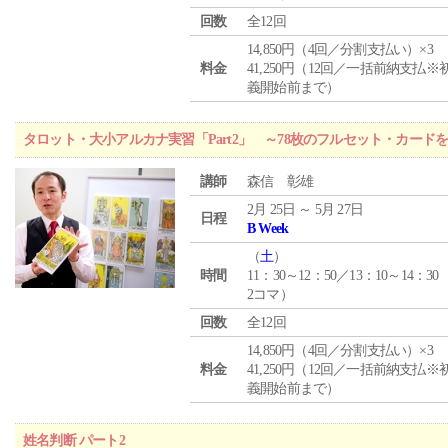
回数
全12回
14,850円（4回／分割支払い）×3
料金
41,250円（12回／一括前納支払※
義開始前まで）
タロット・大小アルカナ実習「Part2」 ～78枚のフルセット・カード
講師
森信 彰雄
2月 25日 ～ 5月 27日
日程
B Week
（
土
）
時間
11：30～12：50／13：10～14：30
2コマ）
回数
全12回
14,850円（4回／分割支払い）×3
料金
41,250円（12回／一括前納支払※
義開始前まで）
姓名判断 パート2