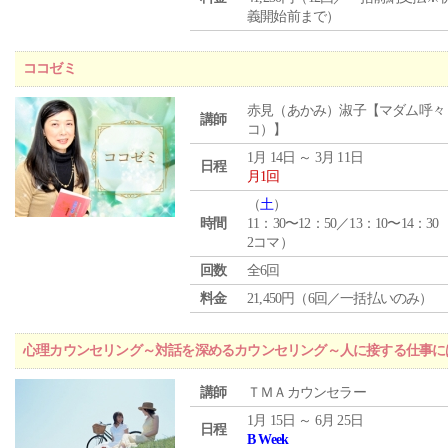
義開始前まで）
ココゼミ
赤見（あかみ）淑子【マダム呼々
講師
コ）】
1月 14日 ～ 3月 11日
日程
月1回
（
土
）
時間
11：30〜12：50／13：10〜14：30
2コマ）
回数
全6回
料金
21,450円（6回／一括払いのみ）
心理カウンセリング～対話を深めるカウンセリング～人に接する仕事には
講師
ＴＭＡカウンセラー
1月 15日 ～ 6月 25日
日程
B Week