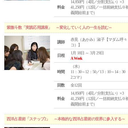
14,850円（4回／分割支払い）×3
料金
41,250円（12回／一括前納支払※
義開始前まで）
紫微斗数「実践応用講座」 ～変化していく人の一生を読む～
赤見（あかみ）淑子【マダム呼々
講師
コ）】
1月 18日 ～ 3月 29日
日程
A Week
（
水
）
時間
11：30～12：50／13：10～14：30
2コマ）
回数
全12回
14,850円（4回／分割支払い）×3
料金
41,250円（12回／一括前納支払※
義開始前まで）
西洋占星術「ステップ2」 ～本格的な西洋占星術の世界に参入する～