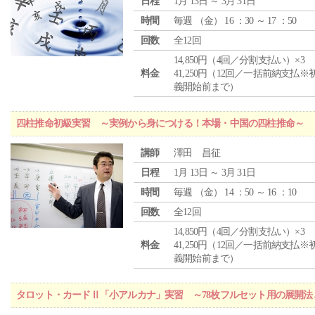
日程
1月 13日 ～ 3月 31日
時間
毎週 （
金
） 16 ：30 ～ 17 ：50
回数
全12回
14,850円（4回／分割支払い）×3
料金
41,250円（12回／一括前納支払※
義開始前まで）
四柱推命初級実習 ～実例から身につける！本場・中国の四柱推命～
講師
澤田 昌征
日程
1月 13日 ～ 3月 31日
時間
毎週 （
金
） 14 ：50 ～ 16 ：10
回数
全12回
14,850円（4回／分割支払い）×3
料金
41,250円（12回／一括前納支払※
義開始前まで）
タロット・カードⅡ「小アルカナ」実習 ～78枚フルセット用の展開