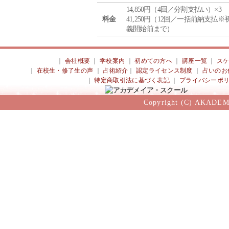
14,850円（4回／分割支払い）×3
料金
41,250円（12回／一括前納支払※
義開始前まで）
｜
会社概要
｜
学校案内
｜
初めての方へ
｜
講座一覧
｜
ス
｜
在校生・修了生の声
｜
占術紹介
｜
認定ライセンス制度
｜
占いのお
｜
特定商取引法に基づく表記
｜
プライバシーポ
Copyright (C) AKADEM