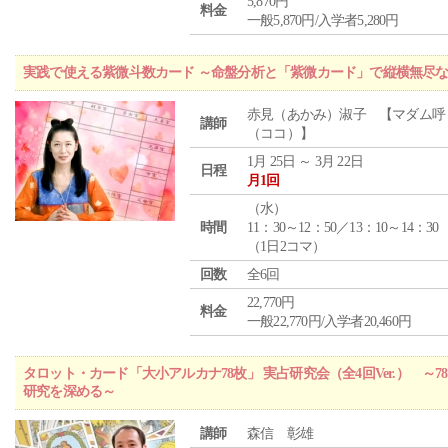
5,870円
料金
一般5,870円/入学者5,280円
実践で使える紫微斗数カード ～命盤分析と「紫微カード」で縦横無尽
赤見（あかみ）淑子 【マダム呼
講師
（ココ）】
1月 25日 ～ 3月 22日
日程
月1回
（
水
）
時間
11：30～12：50／13：10～14：30
（1日2コマ）
回数
全6回
22,770円
料金
一般22,770円/入学者20,460円
タロット・カード「大小アルカナ78枚」 実占研究会（全4回Ver.） 
研究を深める～
講師
森信 彰雄