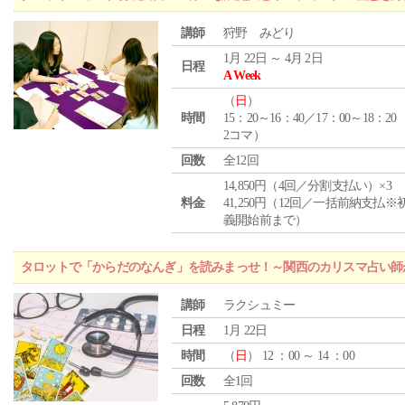
講師
狩野 みどり
1月 22日 ～ 4月 2日
日程
A Week
（
日
）
時間
15：20～16：40／17：00～18：20
2コマ）
回数
全12回
14,850円（4回／分割支払い）×3
料金
41,250円（12回／一括前納支払※
義開始前まで）
タロットで「からだのなんぎ」を読みまっせ！～関西のカリスマ占い師
講師
ラクシュミー
日程
1月 22日
時間
（
日
） 12 ：00 ～ 14 ：00
回数
全1回