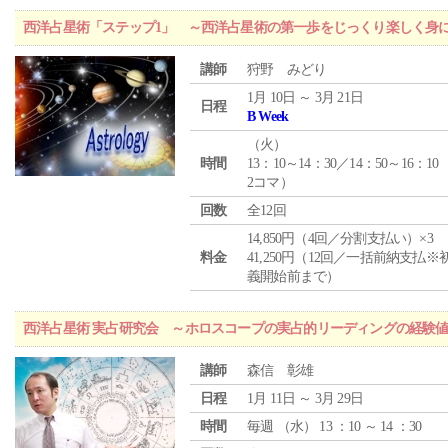
西洋占星術「ステップ1」 ～西洋占星術の第一歩をじっくり楽しく身
講師
狩野 みどり
1月 10日 ～ 3月 21日
日程
B Week
（
火
）
時間
13：10～14：30／14：50～16：10
2コマ）
回数
全12回
14,850円（4回／分割支払い）×3
料金
41,250円（12回／一括前納支払※
義開始前まで）
西洋占星術 実占研究会 ～ホロスコープの実占的リーディングの経験
講師
森信 彰雄
日程
1月 11日 ～ 3月 29日
時間
毎週 （
水
） 13 ：10 ～ 14 ：30