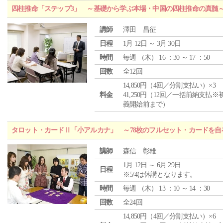
四柱推命「ステップ3」 ～基礎から学ぶ本場・中国の四柱推命の真髄
講師
澤田 昌征
日程
1月 12日 ～ 3月 30日
時間
毎週 （
木
） 16 ：30 ～ 17 ：50
回数
全12回
14,850円（4回／分割支払い）×3
料金
41,250円（12回／一括前納支払※
義開始前まで）
タロット・カードⅡ「小アルカナ」 ～78枚のフルセット・カードを自
講師
森信 彰雄
1月 12日 ～ 6月 29日
日程
※5/4は休講となります。
時間
毎週 （
木
） 13 ：10 ～ 14 ：30
回数
全24回
14,850円（4回／分割支払い）×6