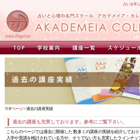
占いを学
TOPページ
>
過去の講座実績
過去の講座も充実しております。参考にご覧下さい。
こちらのページでは過去に開催した 数多くの講座の実績を紹介しており
入学や受講を検討されている方や、そうでない方も充実したラインナッ