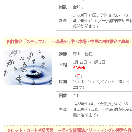
回数
全12回
14,850円（4回／分割支払い）×3
料金
41,250円（12回／一括前納支払※
義開始前まで）
四柱推命「ステップ2」 ～基礎から学ぶ本場・中国の四柱推命の真髄
講師
澤田 昌征
1月 22日 ～ 4月 2日
日程
A Week
（
日
）
時間
15：20～16：40／17：00～18：20
2コマ）
回数
全12回
14,850円（4回／分割支払い）×3
料金
41,250円（12回／一括前納支払※
義開始前まで）
タロット・カード初級実習 ～様々な展開法とリーディングの極意を身