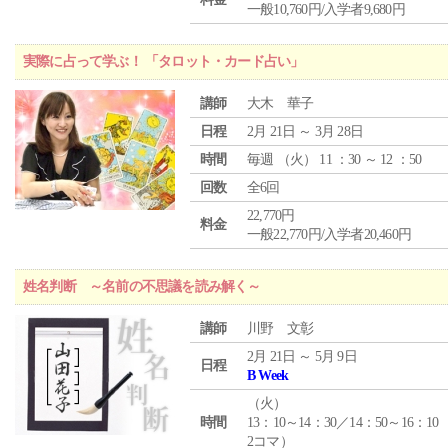
一般10,760円/入学者9,680円
実際に占って学ぶ！ 「タロット・カード占い」
講師
大木 華子
日程
2月 21日 ～ 3月 28日
時間
毎週 （
火
） 11 ：30 ～ 12 ：50
回数
全6回
22,770円
料金
一般22,770円/入学者20,460円
姓名判断 ～名前の不思議を読み解く～
講師
川野 文彰
2月 21日 ～ 5月 9日
日程
B Week
（
火
）
時間
13：10～14：30／14：50～16：10
2コマ）