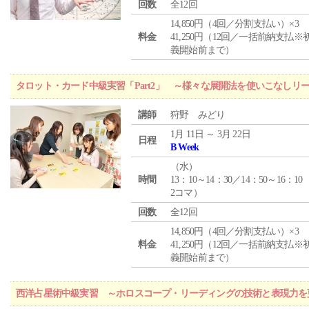
回数
全12回
14,850円（4回／分割支払い）×3
料金
41,250円（12回／一括前納支払※
義開始前まで）
タロット・カード中級実習「Part2」 ～様々な展開法を使いこなしリ
講師
狩野 みどり
1月 11日 ～ 3月 22日
日程
B Week
（
水
）
時間
13：10～14：30／14：50～16：10
2コマ）
回数
全12回
14,850円（4回／分割支払い）×3
料金
41,250円（12回／一括前納支払※
義開始前まで）
西洋占星術中級実習 ～ホロスコープ・リーディングの技術と表現力を