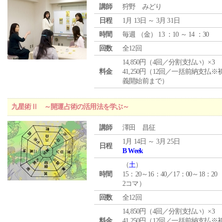
講師
狩野 みどり
日程
1月 13日 ～ 3月 31日
時間
毎週 （
金
） 13 ：10 ～ 14 ：30
回数
全12回
14,850円（4回／分割支払い）×3
料金
41,250円（12回／一括前納支払※
義開始前まで）
九星術Ⅱ ～開運占術の活用法を学ぶ～
講師
澤田 昌征
1月 14日 ～ 3月 25日
日程
B Week
（
土
）
時間
15：20～16：40／17：00～18：20
2コマ）
回数
全12回
14,850円（4回／分割支払い）×3
料金
41,250円（12回／一括前納支払※