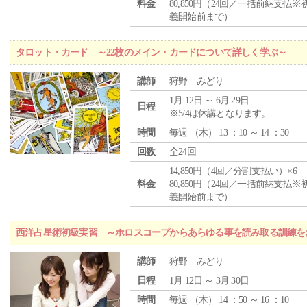
料金
80,850円（24回／一括前納支払※
義開始前まで）
タロット・カード ～22枚のメイン・カードについて詳しく学ぶ～
講師
狩野 みどり
1月 12日 ～ 6月 29日
日程
※5/4は休講となります。
時間
毎週 （
木
） 13 ：10 ～ 14 ：30
回数
全24回
14,850円（4回／分割支払い）×6
料金
80,850円（24回／一括前納支払※
義開始前まで）
西洋占星術初級実習 ～ホロスコープからあらゆる事を読み取る訓練を
講師
狩野 みどり
日程
1月 12日 ～ 3月 30日
時間
毎週 （
木
） 14 ：50 ～ 16 ：10