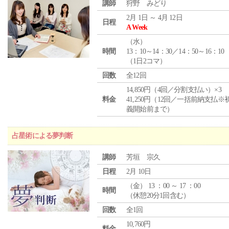
講師
狩野 みどり
2月 1日 ～ 4月 12日
日程
A Week
（
水
）
時間
13：10～14：30／14：50～16：10
（1日2コマ）
回数
全12回
14,850円（4回／分割支払い）×3
料金
41,250円（12回／一括前納支払※
義開始前まで）
占星術による夢判断
講師
芳垣 宗久
日程
2月 10日
（
金
） 13 ：00 ～ 17 ：00
時間
（休憩20分1回含む）
回数
全1回
10,760円
料金