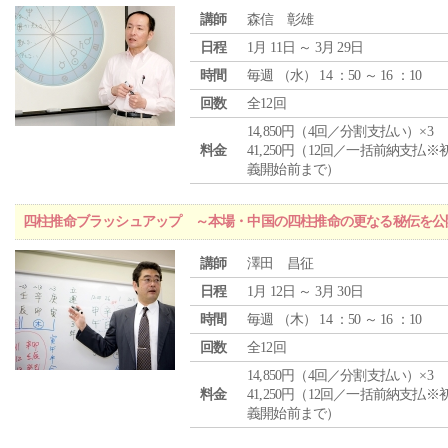
講師
森信 彰雄
日程
1月 11日 ～ 3月 29日
時間
毎週 （
水
） 14 ：50 ～ 16 ：10
回数
全12回
14,850円（4回／分割支払い）×3
料金
41,250円（12回／一括前納支払※
義開始前まで）
四柱推命ブラッシュアップ ～本場・中国の四柱推命の更なる秘伝を公
講師
澤田 昌征
日程
1月 12日 ～ 3月 30日
時間
毎週 （
木
） 14 ：50 ～ 16 ：10
回数
全12回
14,850円（4回／分割支払い）×3
料金
41,250円（12回／一括前納支払※
義開始前まで）