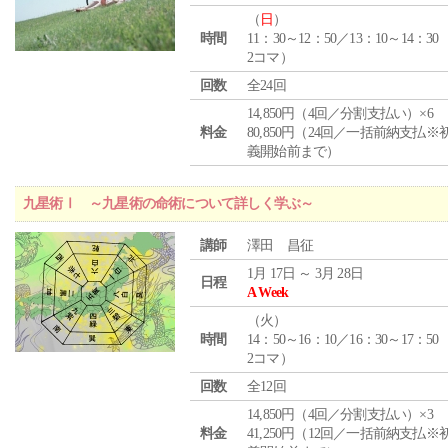
（
日
）
時間
11：30～12：50／13：10～14：30
2コマ）
回数
全24回
14,850円（4回／分割支払い）×6
料金
80,850円（24回／一括前納支払※
義開始前まで）
九星術Ⅰ ～九星術の命術について詳しく学ぶ～
講師
澤田 昌征
1月 17日 ～ 3月 28日
日程
A Week
（
火
）
時間
14：50～16：10／16：30～17：50
2コマ）
回数
全12回
14,850円（4回／分割支払い）×3
料金
41,250円（12回／一括前納支払※