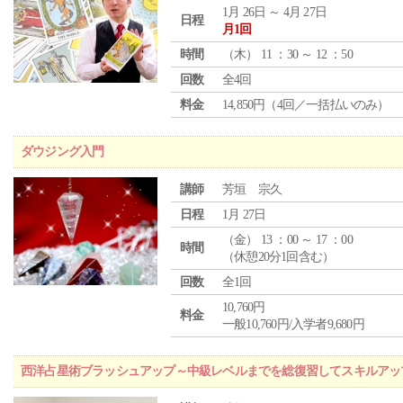
1月 26日 ～ 4月 27日
日程
月1回
時間
（
木
） 11 ：30 ～ 12 ：50
回数
全4回
料金
14,850円（4回／一括払いのみ）
ダウジング入門
講師
芳垣 宗久
日程
1月 27日
（
金
） 13 ：00 ～ 17 ：00
時間
（休憩20分1回含む）
回数
全1回
10,760円
料金
一般10,760円/入学者9,680円
西洋占星術ブラッシュアップ～中級レベルまでを総復習してスキルアッ