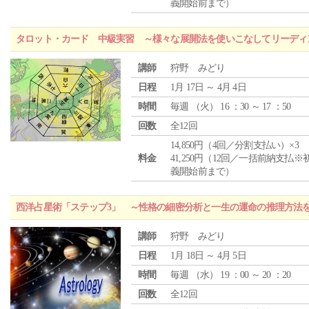
義開始前まで）
タロット・カード 中級実習 ～様々な展開法を使いこなしてリーディ
講師
狩野 みどり
日程
1月 17日 ～ 4月 4日
時間
毎週 （
火
） 16 ：30 ～ 17 ：50
回数
全12回
14,850円（4回／分割支払い）×3
料金
41,250円（12回／一括前納支払※
義開始前まで）
西洋占星術「ステップ3」 ～性格の細密分析と一生の運命の推理方法
講師
狩野 みどり
日程
1月 18日 ～ 4月 5日
時間
毎週 （
水
） 19 ：00 ～ 20 ：20
回数
全12回