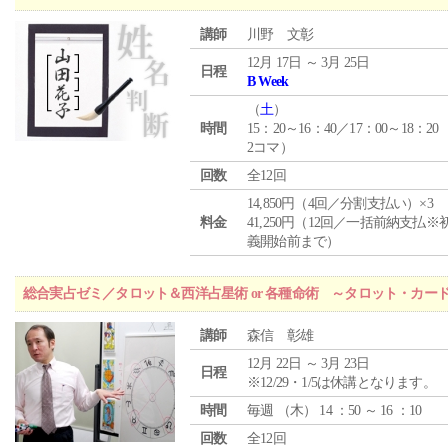
講師
川野 文彰
12月 17日 ～ 3月 25日
日程
B Week
（
土
）
時間
15：20～16：40／17：00～18：20
2コマ）
回数
全12回
14,850円（4回／分割支払い）×3
料金
41,250円（12回／一括前納支払※
義開始前まで）
総合実占ゼミ／タロット＆西洋占星術 or 各種命術 ～タロット・カ
講師
森信 彰雄
12月 22日 ～ 3月 23日
日程
※12/29・1/5は休講となります。
時間
毎週 （
木
） 14 ：50 ～ 16 ：10
回数
全12回