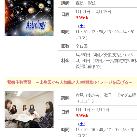
講師
森信 彰雄
1月 21日 ～ 4月 15日
日程
A Week
（
土
）
時間
11：30～12：50／13：10～14：30
2コマ）
回数
全12回
14,850円（4回／分割支払い）×3
料金
41,250円（12回／一括前納支払※
義開始前まで）
紫微斗数実習 ～出生図から人物像と人生模様のイメージを広げる～
赤見（あかみ）淑子 【マダム呼
講師
（ココ）】
1月 21日 ～ 4月 1日
日程
A Week
（
土
）
時間
15：20～16：40／17：00～18：20
2コマ）