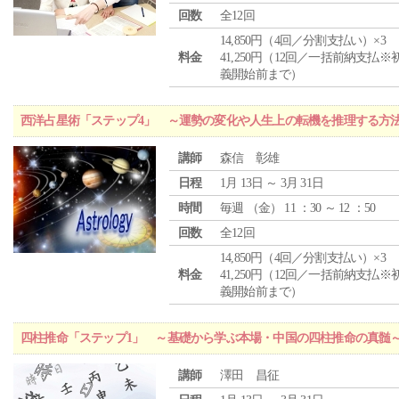
回数
全12回
14,850円（4回／分割支払い）×3
料金
41,250円（12回／一括前納支払※
義開始前まで）
西洋占星術「ステップ4」 ～運勢の変化や人生上の転機を推理する方
講師
森信 彰雄
日程
1月 13日 ～ 3月 31日
時間
毎週 （
金
） 11 ：30 ～ 12 ：50
回数
全12回
14,850円（4回／分割支払い）×3
料金
41,250円（12回／一括前納支払※
義開始前まで）
四柱推命「ステップ1」 ～基礎から学ぶ本場・中国の四柱推命の真髄
講師
澤田 昌征