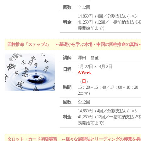
回数
全12回
14,850円（4回／分割支払い）×3
料金
41,250円（12回／一括前納支払※
義開始前まで）
四柱推命「ステップ2」 ～基礎から学ぶ本場・中国の四柱推命の真髄
講師
澤田 昌征
1月 22日 ～ 4月 2日
日程
A Week
（
日
）
時間
15：20～16：40／17：00～18：20
2コマ）
回数
全12回
14,850円（4回／分割支払い）×3
料金
41,250円（12回／一括前納支払※
義開始前まで）
タロット・カード初級実習 ～様々な展開法とリーディングの極意を身