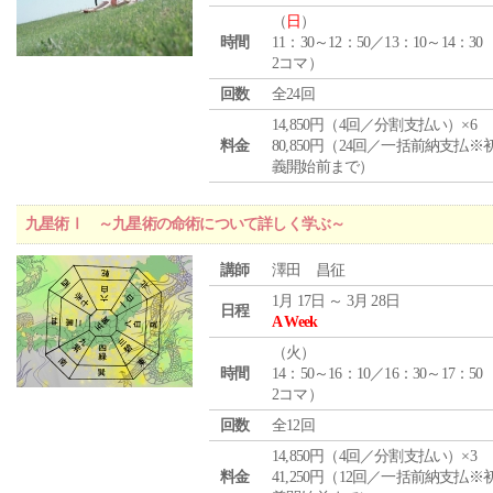
（
日
）
時間
11：30～12：50／13：10～14：30
2コマ）
回数
全24回
14,850円（4回／分割支払い）×6
料金
80,850円（24回／一括前納支払※
義開始前まで）
九星術Ⅰ ～九星術の命術について詳しく学ぶ～
講師
澤田 昌征
1月 17日 ～ 3月 28日
日程
A Week
（
火
）
時間
14：50～16：10／16：30～17：50
2コマ）
回数
全12回
14,850円（4回／分割支払い）×3
料金
41,250円（12回／一括前納支払※