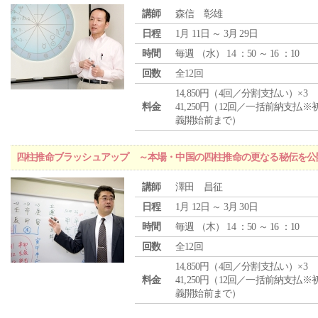
講師
森信 彰雄
日程
1月 11日 ～ 3月 29日
時間
毎週 （
水
） 14 ：50 ～ 16 ：10
回数
全12回
14,850円（4回／分割支払い）×3
料金
41,250円（12回／一括前納支払※
義開始前まで）
四柱推命ブラッシュアップ ～本場・中国の四柱推命の更なる秘伝を公
講師
澤田 昌征
日程
1月 12日 ～ 3月 30日
時間
毎週 （
木
） 14 ：50 ～ 16 ：10
回数
全12回
14,850円（4回／分割支払い）×3
料金
41,250円（12回／一括前納支払※
義開始前まで）