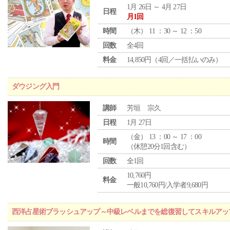
1月 26日 ～ 4月 27日
日程
月1回
時間
（
木
） 11 ：30 ～ 12 ：50
回数
全4回
料金
14,850円（4回／一括払いのみ）
ダウジング入門
講師
芳垣 宗久
日程
1月 27日
（
金
） 13 ：00 ～ 17 ：00
時間
（休憩20分1回含む）
回数
全1回
10,760円
料金
一般10,760円/入学者9,680円
西洋占星術ブラッシュアップ～中級レベルまでを総復習してスキルアッ