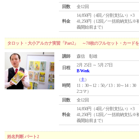
回数
全12回
14,850円（4回／分割支払い）×3
料金
41,250円（12回／一括前納支払※
義開始前まで）
タロット・大小アルカナ実習「Part2」 ～78枚のフルセット・カード
講師
森信 彰雄
2月 25日 ～ 5月 27日
日程
B Week
（
土
）
時間
11：30～12：50／13：10～14：30
2コマ）
回数
全12回
14,850円（4回／分割支払い）×3
料金
41,250円（12回／一括前納支払※
義開始前まで）
姓名判断 パート2