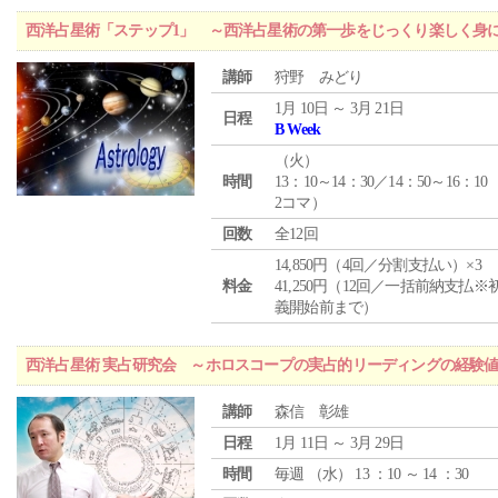
西洋占星術「ステップ1」 ～西洋占星術の第一歩をじっくり楽しく身
講師
狩野 みどり
1月 10日 ～ 3月 21日
日程
B Week
（
火
）
時間
13：10～14：30／14：50～16：10
2コマ）
回数
全12回
14,850円（4回／分割支払い）×3
料金
41,250円（12回／一括前納支払※
義開始前まで）
西洋占星術 実占研究会 ～ホロスコープの実占的リーディングの経験
講師
森信 彰雄
日程
1月 11日 ～ 3月 29日
時間
毎週 （
水
） 13 ：10 ～ 14 ：30