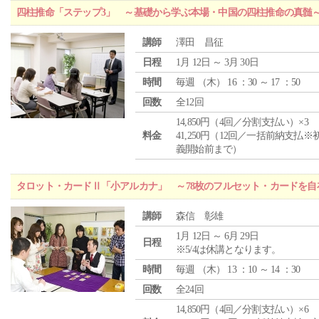
四柱推命「ステップ3」 ～基礎から学ぶ本場・中国の四柱推命の真髄
講師
澤田 昌征
日程
1月 12日 ～ 3月 30日
時間
毎週 （
木
） 16 ：30 ～ 17 ：50
回数
全12回
14,850円（4回／分割支払い）×3
料金
41,250円（12回／一括前納支払※
義開始前まで）
タロット・カードⅡ「小アルカナ」 ～78枚のフルセット・カードを自
講師
森信 彰雄
1月 12日 ～ 6月 29日
日程
※5/4は休講となります。
時間
毎週 （
木
） 13 ：10 ～ 14 ：30
回数
全24回
14,850円（4回／分割支払い）×6