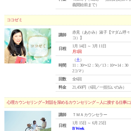
義開始前まで）
ココゼミ
赤見（あかみ）淑子【マダム呼々
講師
コ）】
1月 14日 ～ 3月 11日
日程
月1回
（
土
）
時間
11：30〜12：50／13：10〜14：30
2コマ）
回数
全6回
料金
21,450円（6回／一括払いのみ）
心理カウンセリング～対話を深めるカウンセリング～人に接する仕事には
講師
ＴＭＡカウンセラー
1月 15日 ～ 6月 25日
日程
B Week