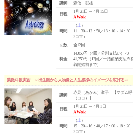
講師
森信 彰雄
1月 21日 ～ 4月 15日
日程
A Week
（
土
）
時間
11：30～12：50／13：10～14：30
2コマ）
回数
全12回
14,850円（4回／分割支払い）×3
料金
41,250円（12回／一括前納支払※
義開始前まで）
紫微斗数実習 ～出生図から人物像と人生模様のイメージを広げる～
赤見（あかみ）淑子 【マダム呼
講師
（ココ）】
1月 21日 ～ 4月 1日
日程
A Week
（
土
）
時間
15：20～16：40／17：00～18：20
2コマ）