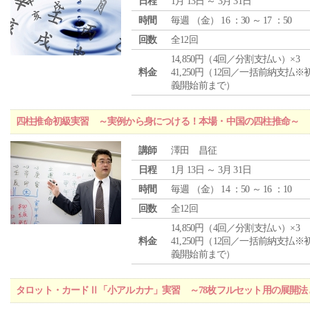
日程
1月 13日 ～ 3月 31日
時間
毎週 （
金
） 16 ：30 ～ 17 ：50
回数
全12回
14,850円（4回／分割支払い）×3
料金
41,250円（12回／一括前納支払※
義開始前まで）
四柱推命初級実習 ～実例から身につける！本場・中国の四柱推命～
講師
澤田 昌征
日程
1月 13日 ～ 3月 31日
時間
毎週 （
金
） 14 ：50 ～ 16 ：10
回数
全12回
14,850円（4回／分割支払い）×3
料金
41,250円（12回／一括前納支払※
義開始前まで）
タロット・カードⅡ「小アルカナ」実習 ～78枚フルセット用の展開