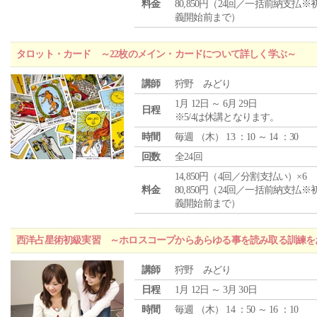
料金
80,850円（24回／一括前納支払※
義開始前まで）
タロット・カード ～22枚のメイン・カードについて詳しく学ぶ～
講師
狩野 みどり
1月 12日 ～ 6月 29日
日程
※5/4は休講となります。
時間
毎週 （
木
） 13 ：10 ～ 14 ：30
回数
全24回
14,850円（4回／分割支払い）×6
料金
80,850円（24回／一括前納支払※
義開始前まで）
西洋占星術初級実習 ～ホロスコープからあらゆる事を読み取る訓練を
講師
狩野 みどり
日程
1月 12日 ～ 3月 30日
時間
毎週 （
木
） 14 ：50 ～ 16 ：10