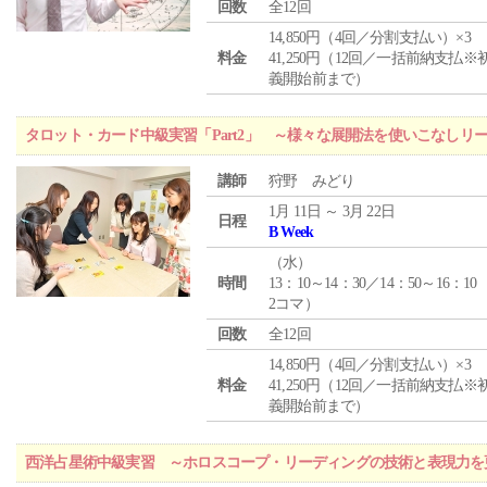
回数
全12回
14,850円（4回／分割支払い）×3
料金
41,250円（12回／一括前納支払※
義開始前まで）
タロット・カード中級実習「Part2」 ～様々な展開法を使いこなしリ
講師
狩野 みどり
1月 11日 ～ 3月 22日
日程
B Week
（
水
）
時間
13：10～14：30／14：50～16：10
2コマ）
回数
全12回
14,850円（4回／分割支払い）×3
料金
41,250円（12回／一括前納支払※
義開始前まで）
西洋占星術中級実習 ～ホロスコープ・リーディングの技術と表現力を