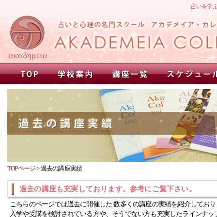
占いを学
TOPページ
>
過去の講座実績
過去の講座も充実しております。参考にご覧下さい。
こちらのページでは過去に開催した 数多くの講座の実績を紹介しており
入学や受講を検討されている方や、そうでない方も充実したラインナッ