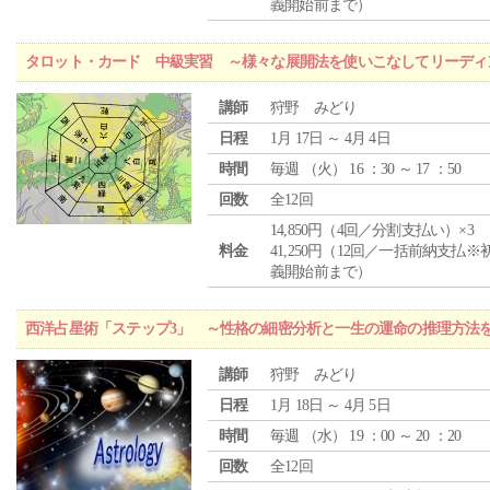
義開始前まで）
タロット・カード 中級実習 ～様々な展開法を使いこなしてリーディ
講師
狩野 みどり
日程
1月 17日 ～ 4月 4日
時間
毎週 （
火
） 16 ：30 ～ 17 ：50
回数
全12回
14,850円（4回／分割支払い）×3
料金
41,250円（12回／一括前納支払※
義開始前まで）
西洋占星術「ステップ3」 ～性格の細密分析と一生の運命の推理方法
講師
狩野 みどり
日程
1月 18日 ～ 4月 5日
時間
毎週 （
水
） 19 ：00 ～ 20 ：20
回数
全12回