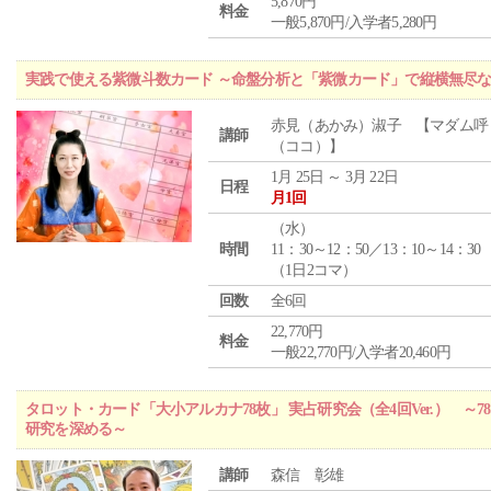
5,870円
料金
一般5,870円/入学者5,280円
実践で使える紫微斗数カード ～命盤分析と「紫微カード」で縦横無尽
赤見（あかみ）淑子 【マダム呼
講師
（ココ）】
1月 25日 ～ 3月 22日
日程
月1回
（
水
）
時間
11：30～12：50／13：10～14：30
（1日2コマ）
回数
全6回
22,770円
料金
一般22,770円/入学者20,460円
タロット・カード「大小アルカナ78枚」 実占研究会（全4回Ver.） 
研究を深める～
講師
森信 彰雄