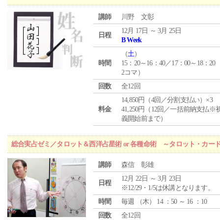
講師
川野 文彰
12月 17日 ～ 3月 25日
日程
B Week
（
土
）
時間
15：20～16：40／17：00～18：20
2コマ）
回数
全12回
14,850円（4回／分割支払い）×3
料金
41,250円（12回／一括前納支払※
義開始前まで）
総合実占ゼミ／タロット＆西洋占星術 or 各種命術 ～タロット・カ
講師
森信 彰雄
12月 22日 ～ 3月 23日
日程
※12/29・1/5は休講となります。
時間
毎週 （
木
） 14 ：50 ～ 16 ：10
回数
全12回