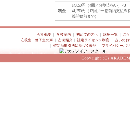
14,850円（4回／分割支払い）×3
料金
41,250円（12回／一括前納支払※
義開始前まで）
｜
会社概要
｜
学校案内
｜
初めての方へ
｜
講座一覧
｜
ス
｜
在校生・修了生の声
｜
占術紹介
｜
認定ライセンス制度
｜
占いのお
｜
特定商取引法に基づく表記
｜
プライバシーポ
Copyright (C) AKADEM