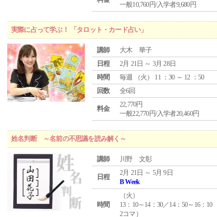
一般10,760円/入学者9,680円
実際に占って学ぶ！ 「タロット・カード占い」
講師
大木 華子
日程
2月 21日 ～ 3月 28日
時間
毎週 （
火
） 11 ：30 ～ 12 ：50
回数
全6回
22,770円
料金
一般22,770円/入学者20,460円
姓名判断 ～名前の不思議を読み解く～
講師
川野 文彰
2月 21日 ～ 5月 9日
日程
B Week
（
火
）
時間
13：10～14：30／14：50～16：10
2コマ）