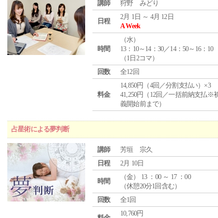
講師
狩野 みどり
2月 1日 ～ 4月 12日
日程
A Week
（
水
）
時間
13：10～14：30／14：50～16：10
（1日2コマ）
回数
全12回
14,850円（4回／分割支払い）×3
料金
41,250円（12回／一括前納支払※
義開始前まで）
占星術による夢判断
講師
芳垣 宗久
日程
2月 10日
（
金
） 13 ：00 ～ 17 ：00
時間
（休憩20分1回含む）
回数
全1回
10,760円
料金