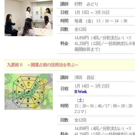
講師
狩野 みどり
日程
1月 13日 ～ 3月 31日
時間
毎週 （
金
） 13 ：10 ～ 14 ：30
回数
全12回
14,850円（4回／分割支払い）×3
料金
41,250円（12回／一括前納支払※
義開始前まで）
九星術Ⅱ ～開運占術の活用法を学ぶ～
講師
澤田 昌征
1月 14日 ～ 3月 25日
日程
B Week
（
土
）
時間
15：20～16：40／17：00～18：20
2コマ）
回数
全12回
14,850円（4回／分割支払い）×3
料金
41,250円（12回／一括前納支払※