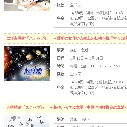
回数
全12回
14,850円（4回／分割支払い）×3
料金
41,250円（12回／一括前納支払※
義開始前まで）
西洋占星術「ステップ4」 ～運勢の変化や人生上の転機を推理する方
講師
森信 彰雄
日程
1月 13日 ～ 3月 31日
時間
毎週 （
金
） 11 ：30 ～ 12 ：50
回数
全12回
14,850円（4回／分割支払い）×3
料金
41,250円（12回／一括前納支払※
義開始前まで）
四柱推命「ステップ1」 ～基礎から学ぶ本場・中国の四柱推命の真髄
講師
澤田 昌征