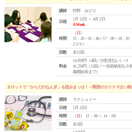
講師
狩野 みどり
1月 22日 ～ 4月 2日
日程
A Week
（
日
）
時間
15：20～16：40／17：00～18：20
2コマ）
回数
全12回
14,850円（4回／分割支払い）×3
料金
41,250円（12回／一括前納支払※
義開始前まで）
タロットで「からだのなんぎ」を読みまっせ！～関西のカリスマ占い師
講師
ラクシュミー
日程
1月 22日
時間
（
日
） 12 ：00 ～ 14 ：00
回数
全1回