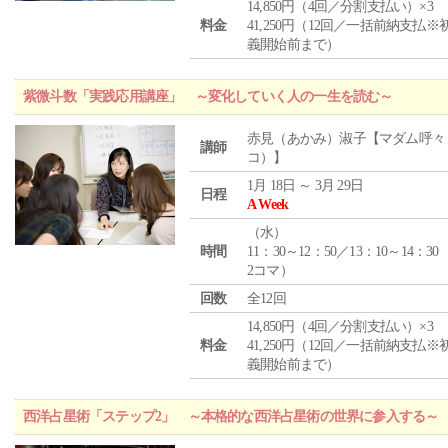
14,850円（4回／分割支払い）×3
料金
41,250円（12回／一括前納支払※
義開始前まで）
紫微斗数「実践応用講座」 ～変化していく人の一生を読む～
赤見（あかみ）淑子【マダム呼々
講師
コ）】
1月 18日 ～ 3月 29日
日程
A Week
（
水
）
時間
11：30～12：50／13：10～14：30
2コマ）
回数
全12回
14,850円（4回／分割支払い）×3
料金
41,250円（12回／一括前納支払※
義開始前まで）
西洋占星術「ステップ2」 ～本格的な西洋占星術の世界に参入する～