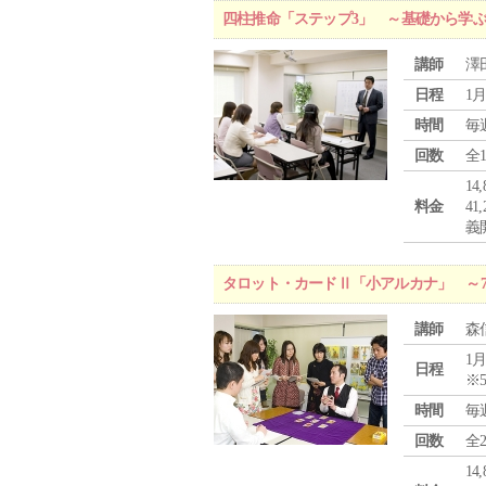
四柱推命「ステップ3」 ～基礎から学
講師
澤
日程
1月
時間
毎
回数
全
1
料金
4
義
タロット・カードⅡ「小アルカナ」 ～
講師
森
1月
日程
※
時間
毎
回数
全
1