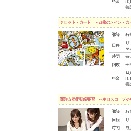
料金
8
義
タロット・カード ～22枚のメイン・カ
講師
狩
1月
日程
※
時間
毎
回数
全
1
料金
8
義
西洋占星術初級実習 ～ホロスコープか
講師
狩
日程
1月
時間
毎