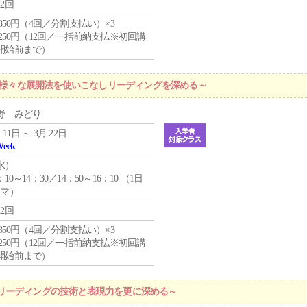
12回
4,850円（4回／分割支払い）×3
1,250円（12回／一括前納支払※初回講
開始前まで）
 ～様々な展開法を使いこなしリーディングを深める～
野 みどり
 11日 ～ 3月 22日
Week
水
）
：10～14：30／14：50～16：10 （1日
コマ）
12回
4,850円（4回／分割支払い）×3
1,250円（12回／一括前納支払※初回講
開始前まで）
リーディングの技術と表現力を更に深める～