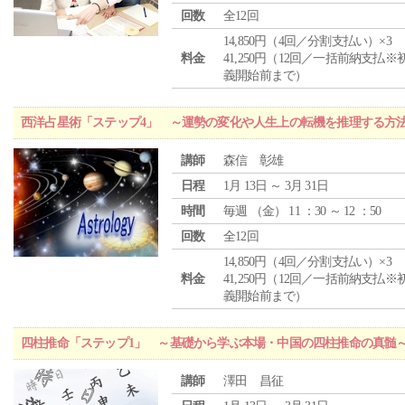
回数
全12回
14,850円（4回／分割支払い）×3
料金
41,250円（12回／一括前納支払※
義開始前まで）
西洋占星術「ステップ4」 ～運勢の変化や人生上の転機を推理する方
講師
森信 彰雄
日程
1月 13日 ～ 3月 31日
時間
毎週 （
金
） 11 ：30 ～ 12 ：50
回数
全12回
14,850円（4回／分割支払い）×3
料金
41,250円（12回／一括前納支払※
義開始前まで）
四柱推命「ステップ1」 ～基礎から学ぶ本場・中国の四柱推命の真髄
講師
澤田 昌征