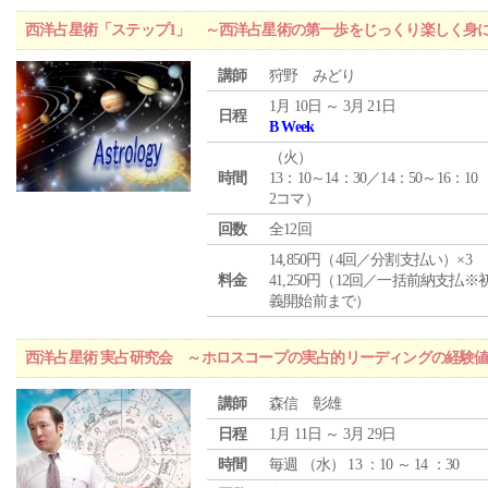
西洋占星術「ステップ1」 ～西洋占星術の第一歩をじっくり楽しく身
講師
狩野 みどり
1月 10日 ～ 3月 21日
日程
B Week
（
火
）
時間
13：10～14：30／14：50～16：10
2コマ）
回数
全12回
14,850円（4回／分割支払い）×3
料金
41,250円（12回／一括前納支払※
義開始前まで）
西洋占星術 実占研究会 ～ホロスコープの実占的リーディングの経験
講師
森信 彰雄
日程
1月 11日 ～ 3月 29日
時間
毎週 （
水
） 13 ：10 ～ 14 ：30