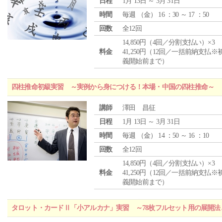
日程
1月 13日 ～ 3月 31日
時間
毎週 （
金
） 16 ：30 ～ 17 ：50
回数
全12回
14,850円（4回／分割支払い）×3
料金
41,250円（12回／一括前納支払※
義開始前まで）
四柱推命初級実習 ～実例から身につける！本場・中国の四柱推命～
講師
澤田 昌征
日程
1月 13日 ～ 3月 31日
時間
毎週 （
金
） 14 ：50 ～ 16 ：10
回数
全12回
14,850円（4回／分割支払い）×3
料金
41,250円（12回／一括前納支払※
義開始前まで）
タロット・カードⅡ「小アルカナ」実習 ～78枚フルセット用の展開