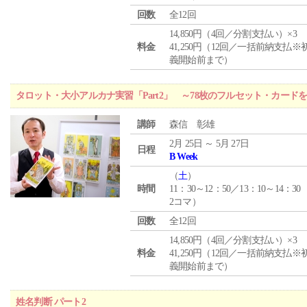
回数
全12回
14,850円（4回／分割支払い）×3
料金
41,250円（12回／一括前納支払※
義開始前まで）
タロット・大小アルカナ実習「Part2」 ～78枚のフルセット・カード
講師
森信 彰雄
2月 25日 ～ 5月 27日
日程
B Week
（
土
）
時間
11：30～12：50／13：10～14：30
2コマ）
回数
全12回
14,850円（4回／分割支払い）×3
料金
41,250円（12回／一括前納支払※
義開始前まで）
姓名判断 パート2