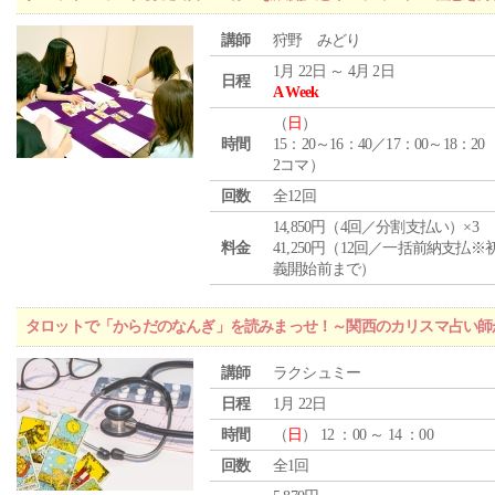
講師
狩野 みどり
1月 22日 ～ 4月 2日
日程
A Week
（
日
）
時間
15：20～16：40／17：00～18：20
2コマ）
回数
全12回
14,850円（4回／分割支払い）×3
料金
41,250円（12回／一括前納支払※
義開始前まで）
タロットで「からだのなんぎ」を読みまっせ！～関西のカリスマ占い師
講師
ラクシュミー
日程
1月 22日
時間
（
日
） 12 ：00 ～ 14 ：00
回数
全1回