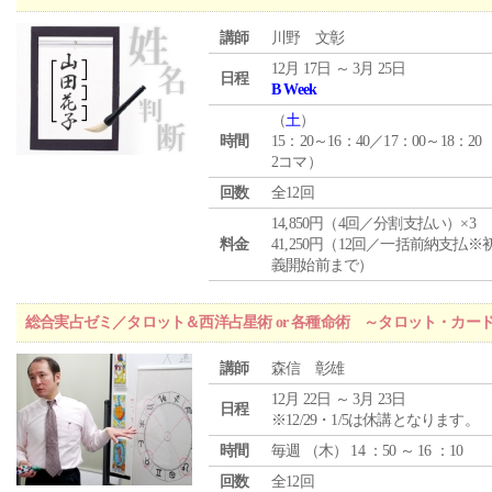
講師
川野 文彰
12月 17日 ～ 3月 25日
日程
B Week
（
土
）
時間
15：20～16：40／17：00～18：20
2コマ）
回数
全12回
14,850円（4回／分割支払い）×3
料金
41,250円（12回／一括前納支払※
義開始前まで）
総合実占ゼミ／タロット＆西洋占星術 or 各種命術 ～タロット・カ
講師
森信 彰雄
12月 22日 ～ 3月 23日
日程
※12/29・1/5は休講となります。
時間
毎週 （
木
） 14 ：50 ～ 16 ：10
回数
全12回