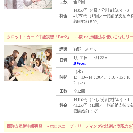
回数
全12回
14,850円（4回／分割支払い）×3
料金
41,250円（12回／一括前納支払※
義開始前まで）
タロット・カード中級実習「Part2」 ～様々な展開法を使いこなしリ
講師
狩野 みどり
1月 11日 ～ 3月 22日
日程
B Week
（
水
）
時間
13：10～14：30／14：50～16：10
2コマ）
回数
全12回
14,850円（4回／分割支払い）×3
料金
41,250円（12回／一括前納支払※
義開始前まで）
西洋占星術中級実習 ～ホロスコープ・リーディングの技術と表現力を