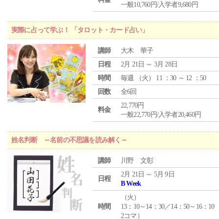
一般10,760円/入学者9,680円
実際に占って学ぶ！ 「タロット・カード占い」
講師
大木 華子
日程
2月 21日 ～ 3月 28日
時間
毎週 （
火
） 11 ：30 ～ 12 ：50
回数
全6回
22,770円
料金
一般22,770円/入学者20,460円
姓名判断 ～名前の不思議を読み解く～
講師
川野 文彰
2月 21日 ～ 5月 9日
日程
B Week
（
火
）
時間
13：10～14：30／14：50～16：10
2コマ）