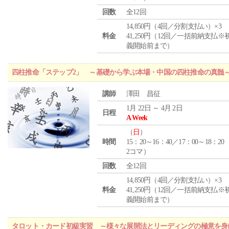
回数
全12回
14,850円（4回／分割支払い）×3
料金
41,250円（12回／一括前納支払※
義開始前まで）
四柱推命「ステップ2」 ～基礎から学ぶ本場・中国の四柱推命の真髄
講師
澤田 昌征
1月 22日 ～ 4月 2日
日程
A Week
（
日
）
時間
15：20～16：40／17：00～18：20
2コマ）
回数
全12回
14,850円（4回／分割支払い）×3
料金
41,250円（12回／一括前納支払※
義開始前まで）
タロット・カード初級実習 ～様々な展開法とリーディングの極意を身