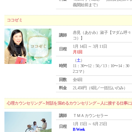
義開始前まで）
ココゼミ
赤見（あかみ）淑子【マダム呼々
講師
コ）】
1月 14日 ～ 3月 11日
日程
月1回
（
土
）
時間
11：30〜12：50／13：10〜14：30
2コマ）
回数
全6回
料金
21,450円（6回／一括払いのみ）
心理カウンセリング～対話を深めるカウンセリング～人に接する仕事には
講師
ＴＭＡカウンセラー
1月 15日 ～ 6月 25日
日程
B Week