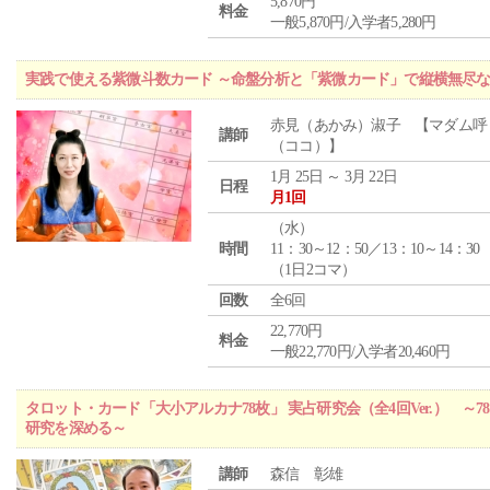
5,870円
料金
一般5,870円/入学者5,280円
実践で使える紫微斗数カード ～命盤分析と「紫微カード」で縦横無尽
赤見（あかみ）淑子 【マダム呼
講師
（ココ）】
1月 25日 ～ 3月 22日
日程
月1回
（
水
）
時間
11：30～12：50／13：10～14：30
（1日2コマ）
回数
全6回
22,770円
料金
一般22,770円/入学者20,460円
タロット・カード「大小アルカナ78枚」 実占研究会（全4回Ver.） 
研究を深める～
講師
森信 彰雄