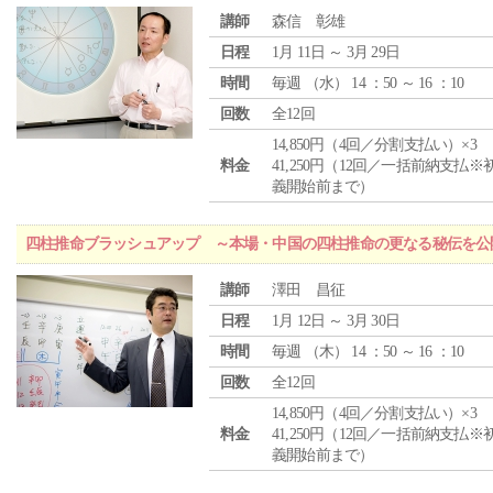
講師
森信 彰雄
日程
1月 11日 ～ 3月 29日
時間
毎週 （
水
） 14 ：50 ～ 16 ：10
回数
全12回
14,850円（4回／分割支払い）×3
料金
41,250円（12回／一括前納支払※
義開始前まで）
四柱推命ブラッシュアップ ～本場・中国の四柱推命の更なる秘伝を公
講師
澤田 昌征
日程
1月 12日 ～ 3月 30日
時間
毎週 （
木
） 14 ：50 ～ 16 ：10
回数
全12回
14,850円（4回／分割支払い）×3
料金
41,250円（12回／一括前納支払※
義開始前まで）