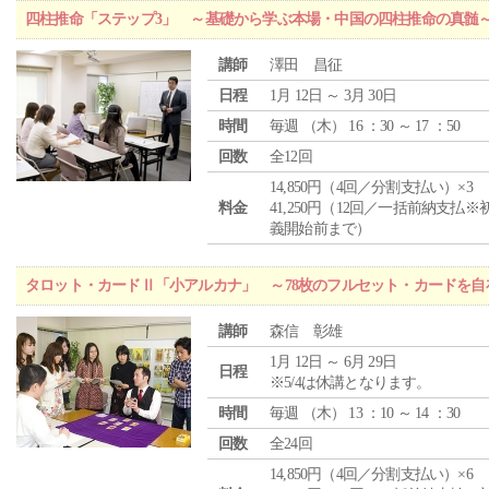
四柱推命「ステップ3」 ～基礎から学ぶ本場・中国の四柱推命の真髄
講師
澤田 昌征
日程
1月 12日 ～ 3月 30日
時間
毎週 （
木
） 16 ：30 ～ 17 ：50
回数
全12回
14,850円（4回／分割支払い）×3
料金
41,250円（12回／一括前納支払※
義開始前まで）
タロット・カードⅡ「小アルカナ」 ～78枚のフルセット・カードを自
講師
森信 彰雄
1月 12日 ～ 6月 29日
日程
※5/4は休講となります。
時間
毎週 （
木
） 13 ：10 ～ 14 ：30
回数
全24回
14,850円（4回／分割支払い）×6