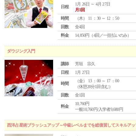
1月 26日 ～ 4月 27日
日程
月1回
時間
（
木
） 11 ：30 ～ 12 ：50
回数
全4回
料金
14,850円（4回／一括払いのみ）
ダウジング入門
講師
芳垣 宗久
日程
1月 27日
（
金
） 13 ：00 ～ 17 ：00
時間
（休憩20分1回含む）
回数
全1回
10,760円
料金
一般10,760円/入学者9,680円
西洋占星術ブラッシュアップ～中級レベルまでを総復習してスキルアッ