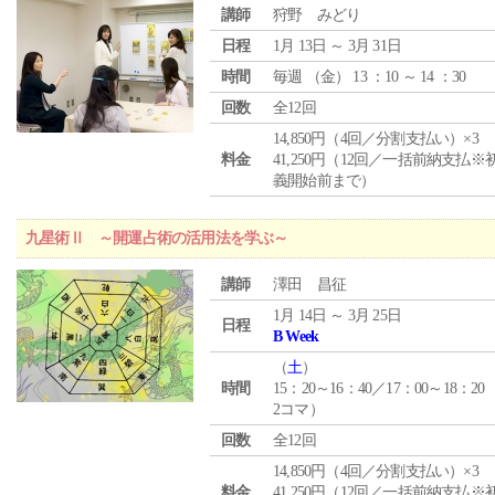
講師
狩野 みどり
日程
1月 13日 ～ 3月 31日
時間
毎週 （
金
） 13 ：10 ～ 14 ：30
回数
全12回
14,850円（4回／分割支払い）×3
料金
41,250円（12回／一括前納支払※
義開始前まで）
九星術Ⅱ ～開運占術の活用法を学ぶ～
講師
澤田 昌征
1月 14日 ～ 3月 25日
日程
B Week
（
土
）
時間
15：20～16：40／17：00～18：20
2コマ）
回数
全12回
14,850円（4回／分割支払い）×3
料金
41,250円（12回／一括前納支払※