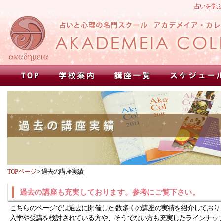
占いを学
TOPページ
>
過去の講座実績
過去の講座も充実しております。参考にご覧下さい。
こちらのページでは過去に開催した 数多くの講座の実績を紹介しており
入学や受講を検討されている方や、そうでない方も充実したラインナッ