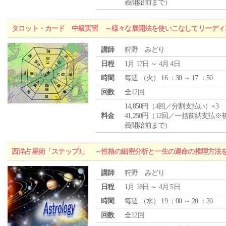
義開始前まで）
タロット・カード 中級実習 ～様々な展開法を使いこなしてリーディ
講師
狩野 みどり
日程
1月 17日 ～ 4月 4日
時間
毎週 （
火
） 16 ：30 ～ 17 ：50
回数
全12回
14,850円（4回／分割支払い）×3
料金
41,250円（12回／一括前納支払※
義開始前まで）
西洋占星術「ステップ3」 ～性格の細密分析と一生の運命の推理方法
講師
狩野 みどり
日程
1月 18日 ～ 4月 5日
時間
毎週 （
水
） 19 ：00 ～ 20 ：20
回数
全12回