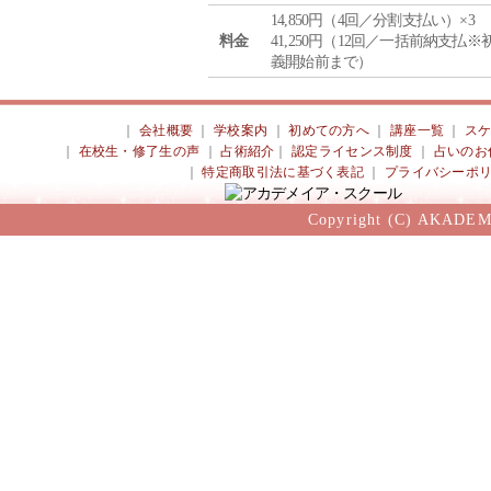
14,850円（4回／分割支払い）×3
料金
41,250円（12回／一括前納支払※
義開始前まで）
｜
会社概要
｜
学校案内
｜
初めての方へ
｜
講座一覧
｜
ス
｜
在校生・修了生の声
｜
占術紹介
｜
認定ライセンス制度
｜
占いのお
｜
特定商取引法に基づく表記
｜
プライバシーポ
Copyright (C) AKADEM