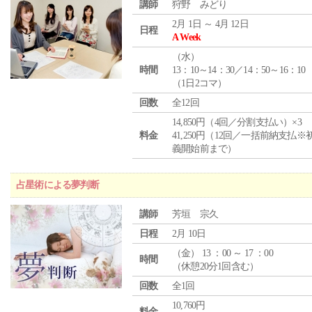
講師
狩野 みどり
2月 1日 ～ 4月 12日
日程
A Week
（
水
）
時間
13：10～14：30／14：50～16：10
（1日2コマ）
回数
全12回
14,850円（4回／分割支払い）×3
料金
41,250円（12回／一括前納支払※
義開始前まで）
占星術による夢判断
講師
芳垣 宗久
日程
2月 10日
（
金
） 13 ：00 ～ 17 ：00
時間
（休憩20分1回含む）
回数
全1回
10,760円
料金