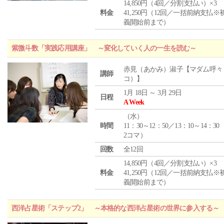
14,850円（4回／分割支払い）×3
料金
41,250円（12回／一括前納支払※
義開始前まで）
紫微斗数「実践応用講座」 ～変化していく人の一生を読む～
赤見（あかみ）淑子【マダム呼々
講師
コ）】
1月 18日 ～ 3月 29日
日程
A Week
（
水
）
時間
11：30～12：50／13：10～14：30
2コマ）
回数
全12回
14,850円（4回／分割支払い）×3
料金
41,250円（12回／一括前納支払※
義開始前まで）
西洋占星術「ステップ2」 ～本格的な西洋占星術の世界に参入する～