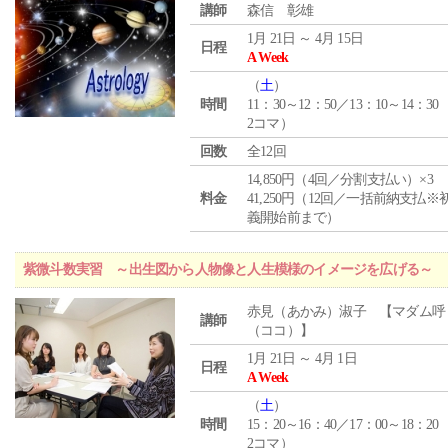
講師
森信 彰雄
1月 21日 ～ 4月 15日
日程
A Week
（
土
）
時間
11：30～12：50／13：10～14：30
2コマ）
回数
全12回
14,850円（4回／分割支払い）×3
料金
41,250円（12回／一括前納支払※
義開始前まで）
紫微斗数実習 ～出生図から人物像と人生模様のイメージを広げる～
赤見（あかみ）淑子 【マダム呼
講師
（ココ）】
1月 21日 ～ 4月 1日
日程
A Week
（
土
）
時間
15：20～16：40／17：00～18：20
2コマ）