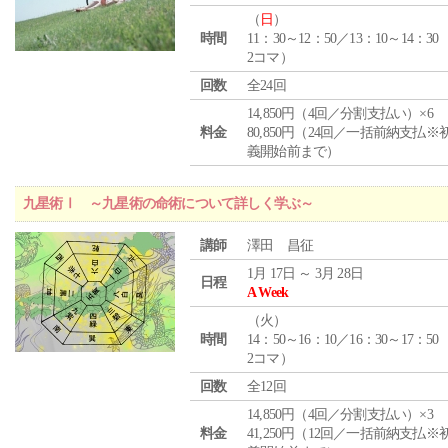
（
日
）
時間
11：30～12：50／13：10～14：30
2コマ）
回数
全24回
14,850円（4回／分割支払い）×6
料金
80,850円（24回／一括前納支払※
義開始前まで）
九星術Ⅰ ～九星術の命術について詳しく学ぶ～
講師
澤田 昌征
1月 17日 ～ 3月 28日
日程
A Week
（
火
）
時間
14：50～16：10／16：30～17：50
2コマ）
回数
全12回
14,850円（4回／分割支払い）×3
料金
41,250円（12回／一括前納支払※