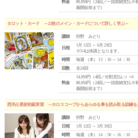
料金
80,850円（24回／一括前納支払※
義開始前まで）
タロット・カード ～22枚のメイン・カードについて詳しく学ぶ～
講師
狩野 みどり
1月 12日 ～ 6月 29日
日程
※5/4は休講となります。
時間
毎週 （
木
） 13 ：10 ～ 14 ：30
回数
全24回
14,850円（4回／分割支払い）×6
料金
80,850円（24回／一括前納支払※
義開始前まで）
西洋占星術初級実習 ～ホロスコープからあらゆる事を読み取る訓練を
講師
狩野 みどり
日程
1月 12日 ～ 3月 30日
時間
毎週 （
木
） 14 ：50 ～ 16 ：10