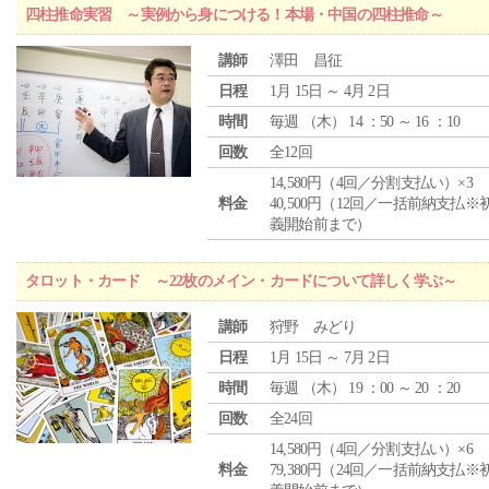
四柱推命実習 ～実例から身につける！本場・中国の四柱推命～
講師
澤田 昌征
日程
1月 15日 ～ 4月 2日
時間
毎週 （
木
） 14 ：50 ～ 16 ：10
回数
全12回
14,580円（4回／分割支払い）×3
料金
40,500円（12回／一括前納支払※
義開始前まで）
タロット・カード ～22枚のメイン・カードについて詳しく学ぶ～
講師
狩野 みどり
日程
1月 15日 ～ 7月 2日
時間
毎週 （
木
） 19 ：00 ～ 20 ：20
回数
全24回
14,580円（4回／分割支払い）×6
料金
79,380円（24回／一括前納支払※