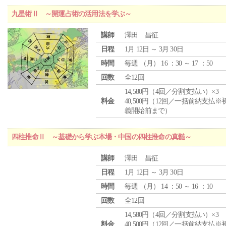
九星術Ⅱ ～開運占術の活用法を学ぶ～
講師
澤田 昌征
日程
1月 12日 ～ 3月 30日
時間
毎週 （
月
） 16 ：30 ～ 17 ：50
回数
全12回
14,580円（4回／分割支払い）×3
料金
40,500円（12回／一括前納支払※
義開始前まで）
四柱推命Ⅱ ～基礎から学ぶ本場・中国の四柱推命の真髄～
講師
澤田 昌征
日程
1月 12日 ～ 3月 30日
時間
毎週 （
月
） 14 ：50 ～ 16 ：10
回数
全12回
14,580円（4回／分割支払い）×3
料金
40,500円（12回／一括前納支払※