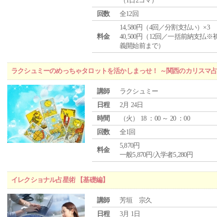
（1日2コマ）
回数
全12回
14,580円（4回／分割支払い）×3
料金
40,500円（12回／一括前納支払※
義開始前まで）
ラクシュミーのめっちゃタロットを活かしまっせ！ ～関西のカリスマ
講師
ラクシュミー
日程
2月 24日
時間
（
火
） 18 ：00 ～ 20 ：00
回数
全1回
5,870円
料金
一般5,870円/入学者5,280円
イレクショナル占星術 【基礎編】
講師
芳垣 宗久
日程
3月 1日