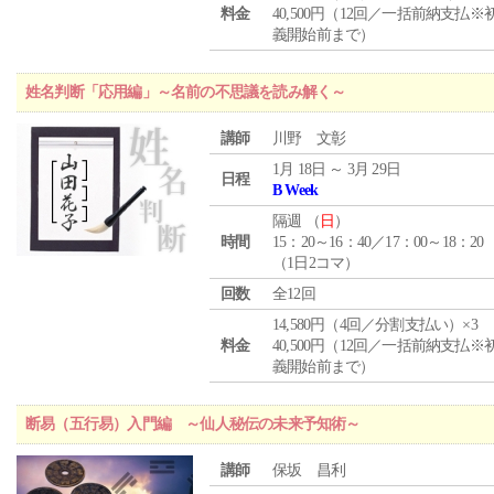
料金
40,500円（12回／一括前納支払※
義開始前まで）
姓名判断「応用編」～名前の不思議を読み解く～
講師
川野 文彰
1月 18日 ～ 3月 29日
日程
B Week
隔週 （
日
）
時間
15：20～16：40／17：00～18：20
（1日2コマ）
回数
全12回
14,580円（4回／分割支払い）×3
料金
40,500円（12回／一括前納支払※
義開始前まで）
断易（五行易）入門編 ～仙人秘伝の未来予知術～
講師
保坂 昌利