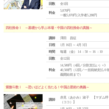
回数
全1回
5,870円
料金
一般5,870円/入学者5,280円
四柱推命Ⅰ ～基礎から学ぶ本場・中国の四柱推命の真髄～
講師
澤田 昌征
日程
1月 16日 ～ 4月 3日
時間
毎週 （
金
） 14 ：50 ～ 16 ：10
回数
全12回
14,580円（4回／分割支払い）×3
料金
40,500円（12回／一括前納支払※
義開始前まで）
紫微斗数Ⅰ ～恐いほどよく当たる！中国占星術の奥義～
赤見（あかみ）淑子 【マダム呼
講師
（ココ）】
1月 16日 ～ 3月 27日