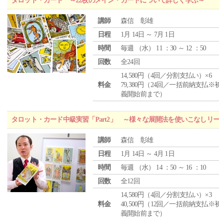
タロット・カード ～22枚のメイン・カードについて詳しく学ぶ～
講師
森信 彰雄
日程
1月 14日 ～ 7月 1日
時間
毎週 （
水
） 11 ：30 ～ 12 ：50
回数
全24回
14,580円（4回／分割支払い）×6
料金
79,380円（24回／一括前納支払※
義開始前まで）
タロット・カード中級実習「Part2」 ～様々な展開法を使いこなしリ
講師
森信 彰雄
日程
1月 14日 ～ 4月 1日
時間
毎週 （
水
） 14 ：50 ～ 16 ：10
回数
全12回
14,580円（4回／分割支払い）×3
料金
40,500円（12回／一括前納支払※
義開始前まで）