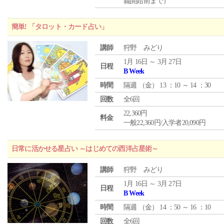
義開始前まで）
簡単! 「タロット・カード占い」
講師
狩野 みどり
1月 16日 ～ 3月 27日
日程
B Week
時間
隔週 （
金
） 13 ：10 ～ 14 ：30
回数
全6回
22,360円
料金
一般22,360円/入学者20,090円
日常に活かせる星占い ～はじめての西洋占星術～
講師
狩野 みどり
1月 16日 ～ 3月 27日
日程
B Week
時間
隔週 （
金
） 14 ：50 ～ 16 ：10
回数
全6回