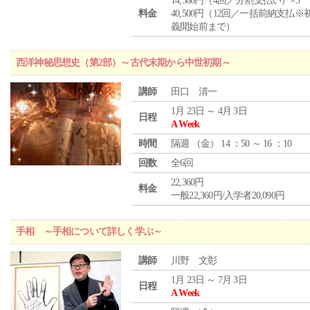
14,580円（4回／分割支払い）×3
料金
40,500円（12回／一括前納支払※
義開始前まで）
西洋神秘思想史（第2部）～古代末期から中世初期～
講師
田口 清一
1月 23日 ～ 4月 3日
日程
A Week
時間
隔週 （
金
） 14 ：50 ～ 16 ：10
回数
全6回
22,360円
料金
一般22,360円/入学者20,090円
手相 ～手相について詳しく学ぶ～
講師
川野 文彰
1月 23日 ～ 7月 3日
日程
A Week