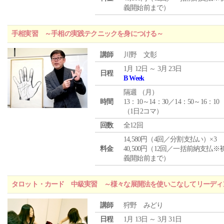
義開始前まで）
手相実習 ～手相の実践テクニックを身につける～
講師
川野 文彰
1月 12日 ～ 3月 23日
日程
B Week
隔週 （
月
）
時間
13：10～14：30／14：50～16：10
（1日2コマ）
回数
全12回
14,580円（4回／分割支払い）×3
料金
40,500円（12回／一括前納支払※
義開始前まで）
タロット・カード 中級実習 ～様々な展開法を使いこなしてリーディ
講師
狩野 みどり
日程
1月 13日 ～ 3月 31日