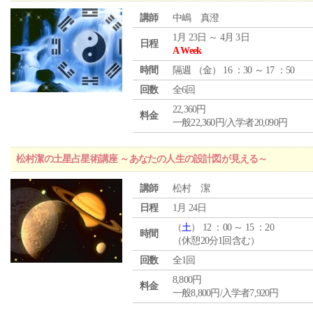
講師
中嶋 真澄
1月 23日 ～ 4月 3日
日程
A Week
時間
隔週 （
金
） 16 ：30 ～ 17 ：50
回数
全6回
22,360円
料金
一般22,360円/入学者20,090円
松村潔の土星占星術講座 ～あなたの人生の設計図が見える～
講師
松村 潔
日程
1月 24日
（
土
） 12 ：00 ～ 15 ：20
時間
（休憩20分1回含む）
回数
全1回
8,800円
料金
一般8,800円/入学者7,920円