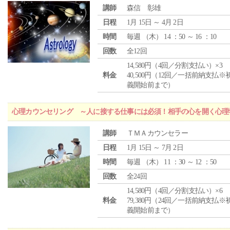
講師
森信 彰雄
日程
1月 15日 ～ 4月 2日
時間
毎週 （
木
） 14 ：50 ～ 16 ：10
回数
全12回
14,580円（4回／分割支払い）×3
料金
40,500円（12回／一括前納支払※
義開始前まで）
心理カウンセリング ～人に接する仕事には必須！相手の心を開く心理
講師
ＴＭＡカウンセラー
日程
1月 15日 ～ 7月 2日
時間
毎週 （
木
） 11 ：30 ～ 12 ：50
回数
全24回
14,580円（4回／分割支払い）×6
料金
79,380円（24回／一括前納支払※
義開始前まで）