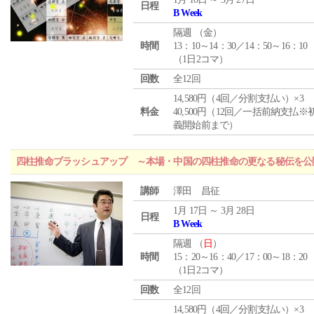
日程
B Week
隔週 （
金
）
時間
13：10～14：30／14：50～16：10
（1日2コマ）
回数
全12回
14,580円（4回／分割支払い）×3
料金
40,500円（12回／一括前納支払※
義開始前まで）
四柱推命ブラッシュアップ ～本場・中国の四柱推命の更なる秘伝を公
講師
澤田 昌征
1月 17日 ～ 3月 28日
日程
B Week
隔週 （
日
）
時間
15：20～16：40／17：00～18：20
（1日2コマ）
回数
全12回
14,580円（4回／分割支払い）×3