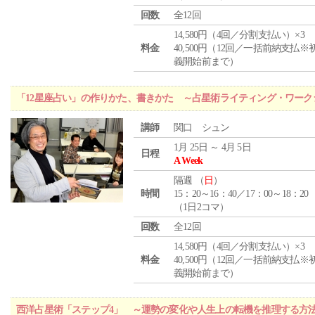
回数
全12回
14,580円（4回／分割支払い）×3
料金
40,500円（12回／一括前納支払※
義開始前まで）
「12星座占い」の作りかた、書きかた ～占星術ライティング・ワーク
講師
関口 シュン
1月 25日 ～ 4月 5日
日程
A Week
隔週 （
日
）
時間
15：20～16：40／17：00～18：20
（1日2コマ）
回数
全12回
14,580円（4回／分割支払い）×3
料金
40,500円（12回／一括前納支払※
義開始前まで）
西洋占星術「ステップ4」 ～運勢の変化や人生上の転機を推理する方