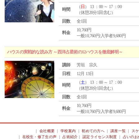
（
日
） 13 ：00 ～ 17 ：00
時間
（休憩20分1回含む）
回数
全1回
10,760円
料金
一般10,760円/入学者9,680円
ハウスの実戦的な読み方 ～西洋占星術の12ハウスを徹底解明～
講師
芳垣 宗久
日程
12月 13日
（
土
） 13 ：00 ～ 17 ：00
時間
（休憩20分1回含む）
回数
全1回
10,760円
料金
一般10,760円/入学者9,680円
｜
会社概要
｜
学校案内
｜
初めての方へ
｜
講座一覧
｜
ス
｜
在校生・修了生の声
｜
占術紹介
｜
認定ライセンス制度
｜
占いのお