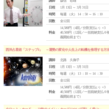
講師
森信 彰雄
日程
1月 13日 ～ 3月 31日
時間
毎週 （
火
） 14 ：50 ～ 16 ：10
回数
全12回
14,580円（4回／分割支払い）×3
料金
40,500円（12回／一括前納支払※
義開始前まで）
西洋占星術「ステップ4」 ～運勢の変化や人生上の転機を推理する方
講師
北路 久御子
日程
1月 13日 ～ 3月 31日
時間
毎週 （
火
） 13 ：10 ～ 14 ：30
回数
全12回
14,580円（4回／分割支払い）×3
料金
40,500円（12回／一括前納支払※
義開始前まで）