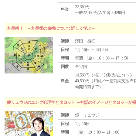
22,360円
料金
一般22,360円/入学者20,090円
九星術Ⅰ ～九星術の命術について詳しく学ぶ～
講師
澤田 昌征
日程
1月 16日 ～ 4月 3日
時間
毎週 （
金
） 16 ：30 ～ 17 ：50
回数
全12回
14,580円（4回／分割支払い）×3
料金
40,500円（12回／一括前納支払※
義開始前まで）
鏡リュウジのユング心理学とタロット ～神話のイメージとタロットが
講師
鏡 リュウジ
日程
1月 16日
時間
（
金
） 19 ：00 ～ 21 ：00