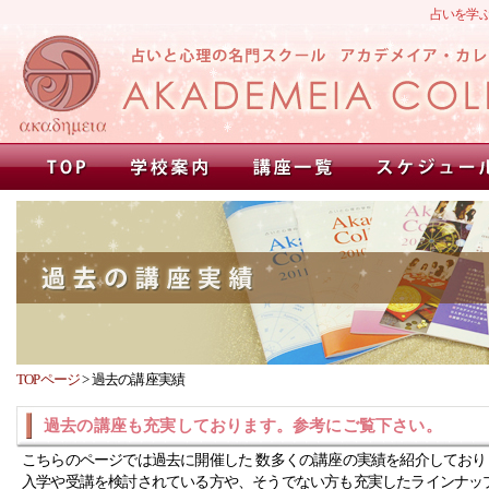
占いを学
TOPページ
>
過去の講座実績
過去の講座も充実しております。参考にご覧下さい。
こちらのページでは過去に開催した 数多くの講座の実績を紹介しており
入学や受講を検討されている方や、そうでない方も充実したラインナッ