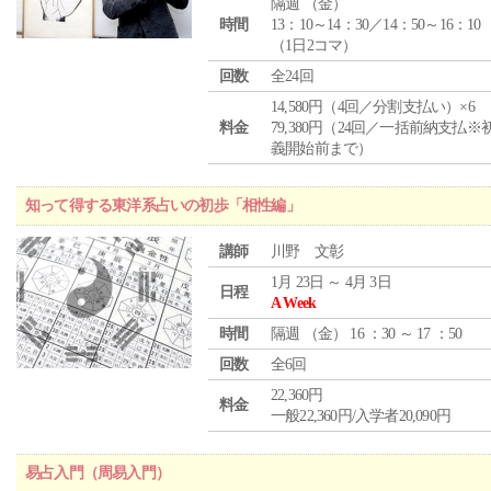
隔週 （
金
）
時間
13：10～14：30／14：50～16：10
（1日2コマ）
回数
全24回
14,580円（4回／分割支払い）×6
料金
79,380円（24回／一括前納支払※
義開始前まで）
知って得する東洋系占いの初歩「相性編」
講師
川野 文彰
1月 23日 ～ 4月 3日
日程
A Week
時間
隔週 （
金
） 16 ：30 ～ 17 ：50
回数
全6回
22,360円
料金
一般22,360円/入学者20,090円
易占入門（周易入門）