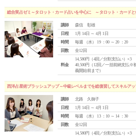
総合実占ゼミ～タロット・カード占いを中心に ～タロット・カードと
講師
森信 彰雄
日程
1月 14日 ～ 4月 1日
時間
毎週 （
水
） 19 ：00 ～ 20 ：20
回数
全12回
14,580円（4回／分割支払い）×3
料金
40,500円（12回／一括前納支払※
義開始前まで）
西洋占星術ブラッシュアップ～中級レベルまでを総復習してスキルアッ
講師
北路 久御子
日程
1月 14日 ～ 4月 1日
時間
毎週 （
水
） 13 ：10 ～ 14 ：30
回数
全12回
14,580円（4回／分割支払い）×3