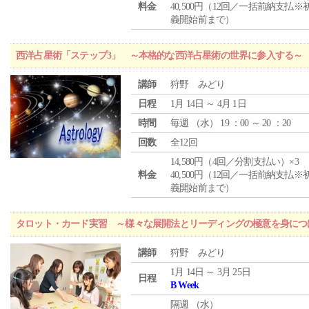
料金
40,500円（12回／一括前納支払※
義開始前まで）
西洋占星術「ステップ3」 ～本格的な西洋占星術の世界に参入する～
講師
狩野 みどり
日程
1月 14日 ～ 4月 1日
時間
毎週 （
水
） 19 ：00 ～ 20 ：20
回数
全12回
14,580円（4回／分割支払い）×3
料金
40,500円（12回／一括前納支払※
義開始前まで）
タロット・カード実習 ～様々な展開法とリーディングの極意を身につ
講師
狩野 みどり
1月 14日 ～ 3月 25日
日程
B Week
隔週 （
水
）