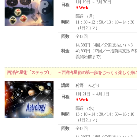
1月 19日 ～ 3月 30日
日程
A Week
隔週 （
月
）
時間
11：30～12：50／13：10～14：30
（1日2コマ）
回数
全12回
14,580円（4回／分割支払い）×3
料金
40,500円（12回／一括前納支払※
義開始前まで）
西洋占星術「ステップ1」 ～西洋占星術の第一歩をじっくり楽しく身
講師
狩野 みどり
1月 21日 ～ 4月 1日
日程
A Week
隔週 （
水
）
時間
13：10～14：30／14：50～16：10
（1日2コマ）
回数
全12回