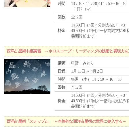
時間
13：10～14：30／14：50～16：10
（1日2コマ）
回数
全12回
14,580円（4回／分割支払い）×3
料金
40,500円（12回／一括前納支払※
義開始前まで）
西洋占星術中級実習 ～ホロスコープ・リーディングの技術と表現力を
講師
狩野 みどり
日程
1月 15日 ～ 4月 2日
時間
毎週 （
木
） 14 ：50 ～ 16 ：10
回数
全12回
14,580円（4回／分割支払い）×3
料金
40,500円（12回／一括前納支払※
義開始前まで）
西洋占星術「ステップ2」 ～本格的な西洋占星術の世界に参入する～