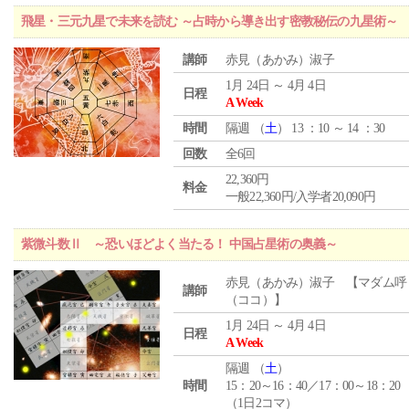
飛星・三元九星で未来を読む ～占時から導き出す密教秘伝の九星術～
講師
赤見（あかみ）淑子
1月 24日 ～ 4月 4日
日程
A Week
時間
隔週 （
土
） 13 ：10 ～ 14 ：30
回数
全6回
22,360円
料金
一般22,360円/入学者20,090円
紫微斗数Ⅱ ～恐いほどよく当たる！ 中国占星術の奥義～
赤見（あかみ）淑子 【マダム呼
講師
（ココ）】
1月 24日 ～ 4月 4日
日程
A Week
隔週 （
土
）
時間
15：20～16：40／17：00～18：20
（1日2コマ）