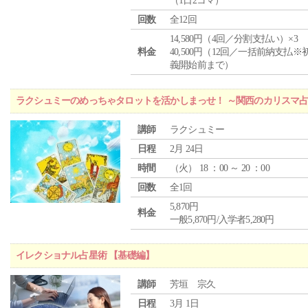
（1日2コマ）
回数
全12回
14,580円（4回／分割支払い）×3
料金
40,500円（12回／一括前納支払※
義開始前まで）
ラクシュミーのめっちゃタロットを活かしまっせ！ ～関西のカリスマ
講師
ラクシュミー
日程
2月 24日
時間
（
火
） 18 ：00 ～ 20 ：00
回数
全1回
5,870円
料金
一般5,870円/入学者5,280円
イレクショナル占星術 【基礎編】
講師
芳垣 宗久
日程
3月 1日