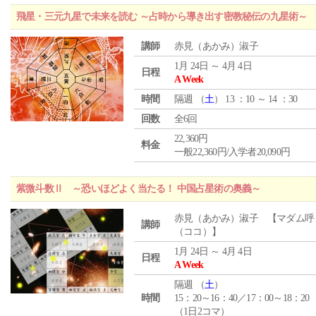
飛星・三元九星で未来を読む ～占時から導き出す密教秘伝の九星術～
講師
赤見（あかみ）淑子
1月 24日 ～ 4月 4日
日程
A Week
時間
隔週 （
土
） 13 ：10 ～ 14 ：30
回数
全6回
22,360円
料金
一般22,360円/入学者20,090円
紫微斗数Ⅱ ～恐いほどよく当たる！ 中国占星術の奥義～
赤見（あかみ）淑子 【マダム呼
講師
（ココ）】
1月 24日 ～ 4月 4日
日程
A Week
隔週 （
土
）
時間
15：20～16：40／17：00～18：20
（1日2コマ）