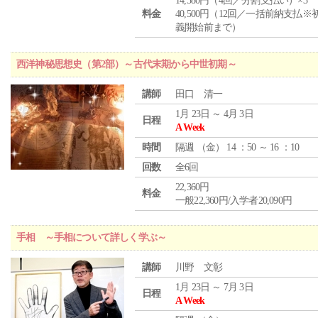
14,580円（4回／分割支払い）×3
料金
40,500円（12回／一括前納支払※
義開始前まで）
西洋神秘思想史（第2部）～古代末期から中世初期～
講師
田口 清一
1月 23日 ～ 4月 3日
日程
A Week
時間
隔週 （
金
） 14 ：50 ～ 16 ：10
回数
全6回
22,360円
料金
一般22,360円/入学者20,090円
手相 ～手相について詳しく学ぶ～
講師
川野 文彰
1月 23日 ～ 7月 3日
日程
A Week