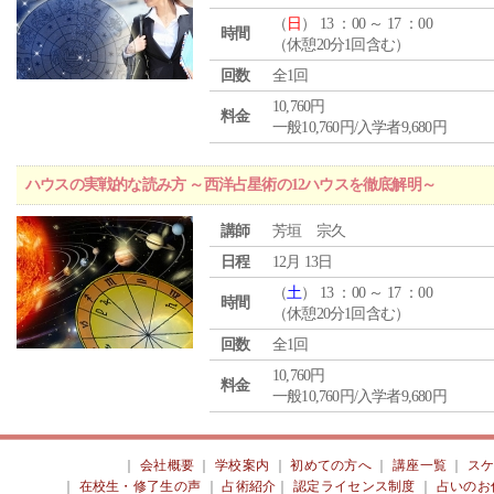
（
日
） 13 ：00 ～ 17 ：00
時間
（休憩20分1回含む）
回数
全1回
10,760円
料金
一般10,760円/入学者9,680円
ハウスの実戦的な読み方 ～西洋占星術の12ハウスを徹底解明～
講師
芳垣 宗久
日程
12月 13日
（
土
） 13 ：00 ～ 17 ：00
時間
（休憩20分1回含む）
回数
全1回
10,760円
料金
一般10,760円/入学者9,680円
｜
会社概要
｜
学校案内
｜
初めての方へ
｜
講座一覧
｜
ス
｜
在校生・修了生の声
｜
占術紹介
｜
認定ライセンス制度
｜
占いのお