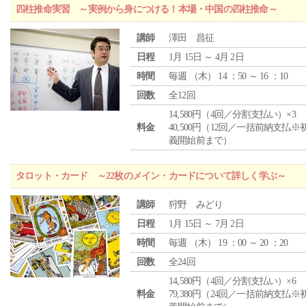
四柱推命実習 ～実例から身につける！本場・中国の四柱推命～
講師
澤田 昌征
日程
1月 15日 ～ 4月 2日
時間
毎週 （
木
） 14 ：50 ～ 16 ：10
回数
全12回
14,580円（4回／分割支払い）×3
料金
40,500円（12回／一括前納支払※
義開始前まで）
タロット・カード ～22枚のメイン・カードについて詳しく学ぶ～
講師
狩野 みどり
日程
1月 15日 ～ 7月 2日
時間
毎週 （
木
） 19 ：00 ～ 20 ：20
回数
全24回
14,580円（4回／分割支払い）×6
料金
79,380円（24回／一括前納支払※