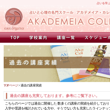
占いを学
TOPページ
>
過去の講座実績
過去の講座も充実しております。参考にご覧下さい。
こちらのページでは過去に開催した 数多くの講座の実績を紹介しており
入学や受講を検討されている方や、そうでない方も充実したラインナッ