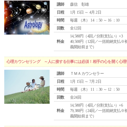
講師
森信 彰雄
日程
1月 15日 ～ 4月 2日
時間
毎週 （
木
） 14 ：50 ～ 16 ：10
回数
全12回
14,580円（4回／分割支払い）×3
料金
40,500円（12回／一括前納支払※
義開始前まで）
心理カウンセリング ～人に接する仕事には必須！相手の心を開く心理
講師
ＴＭＡカウンセラー
日程
1月 15日 ～ 7月 2日
時間
毎週 （
木
） 11 ：30 ～ 12 ：50
回数
全24回
14,580円（4回／分割支払い）×6
料金
79,380円（24回／一括前納支払※
義開始前まで）