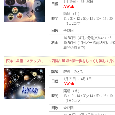
1月 19日 ～ 3月 30日
日程
A Week
隔週 （
月
）
時間
11：30～12：50／13：10～14：30
（1日2コマ）
回数
全12回
14,580円（4回／分割支払い）×3
料金
40,500円（12回／一括前納支払※
義開始前まで）
西洋占星術「ステップ1」 ～西洋占星術の第一歩をじっくり楽しく身
講師
狩野 みどり
1月 21日 ～ 4月 1日
日程
A Week
隔週 （
水
）
時間
13：10～14：30／14：50～16：10
（1日2コマ）
回数
全12回