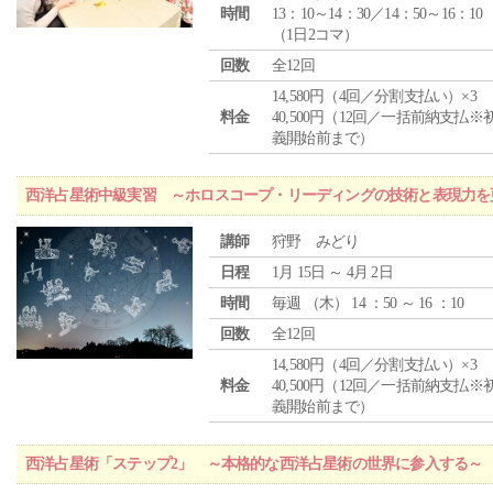
時間
13：10～14：30／14：50～16：10
（1日2コマ）
回数
全12回
14,580円（4回／分割支払い）×3
料金
40,500円（12回／一括前納支払※
義開始前まで）
西洋占星術中級実習 ～ホロスコープ・リーディングの技術と表現力を
講師
狩野 みどり
日程
1月 15日 ～ 4月 2日
時間
毎週 （
木
） 14 ：50 ～ 16 ：10
回数
全12回
14,580円（4回／分割支払い）×3
料金
40,500円（12回／一括前納支払※
義開始前まで）
西洋占星術「ステップ2」 ～本格的な西洋占星術の世界に参入する～