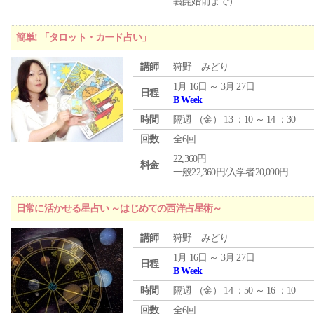
義開始前まで）
簡単! 「タロット・カード占い」
講師
狩野 みどり
1月 16日 ～ 3月 27日
日程
B Week
時間
隔週 （
金
） 13 ：10 ～ 14 ：30
回数
全6回
22,360円
料金
一般22,360円/入学者20,090円
日常に活かせる星占い ～はじめての西洋占星術～
講師
狩野 みどり
1月 16日 ～ 3月 27日
日程
B Week
時間
隔週 （
金
） 14 ：50 ～ 16 ：10
回数
全6回