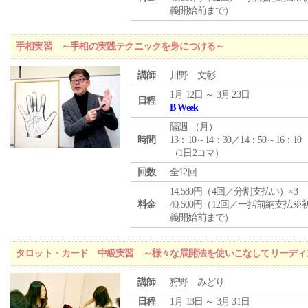
義開始前まで）
手相実習 ～手相の実践テクニックを身につける～
講師
川野 文彰
1月 12日 ～ 3月 23日
日程
B Week
隔週 （
月
）
時間
13：10～14：30／14：50～16：10
（1日2コマ）
回数
全12回
14,580円（4回／分割支払い）×3
料金
40,500円（12回／一括前納支払※
義開始前まで）
タロット・カード 中級実習 ～様々な展開法を使いこなしてリーディ
講師
狩野 みどり
日程
1月 13日 ～ 3月 31日