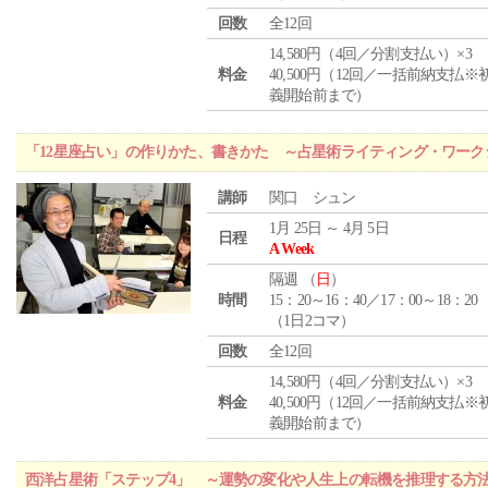
回数
全12回
14,580円（4回／分割支払い）×3
料金
40,500円（12回／一括前納支払※
義開始前まで）
「12星座占い」の作りかた、書きかた ～占星術ライティング・ワーク
講師
関口 シュン
1月 25日 ～ 4月 5日
日程
A Week
隔週 （
日
）
時間
15：20～16：40／17：00～18：20
（1日2コマ）
回数
全12回
14,580円（4回／分割支払い）×3
料金
40,500円（12回／一括前納支払※
義開始前まで）
西洋占星術「ステップ4」 ～運勢の変化や人生上の転機を推理する方