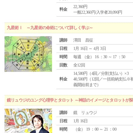
22,360円
料金
一般22,360円/入学者20,090円
九星術Ⅰ ～九星術の命術について詳しく学ぶ～
講師
澤田 昌征
日程
1月 16日 ～ 4月 3日
時間
毎週 （
金
） 16 ：30 ～ 17 ：50
回数
全12回
14,580円（4回／分割支払い）×3
料金
40,500円（12回／一括前納支払※
義開始前まで）
鏡リュウジのユング心理学とタロット ～神話のイメージとタロットが
講師
鏡 リュウジ
日程
1月 16日
時間
（
金
） 19 ：00 ～ 21 ：00