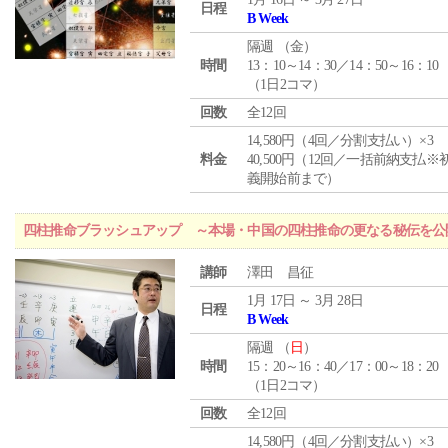
日程
B Week
隔週 （
金
）
時間
13：10～14：30／14：50～16：10
（1日2コマ）
回数
全12回
14,580円（4回／分割支払い）×3
料金
40,500円（12回／一括前納支払※
義開始前まで）
四柱推命ブラッシュアップ ～本場・中国の四柱推命の更なる秘伝を公
講師
澤田 昌征
1月 17日 ～ 3月 28日
日程
B Week
隔週 （
日
）
時間
15：20～16：40／17：00～18：20
（1日2コマ）
回数
全12回
14,580円（4回／分割支払い）×3