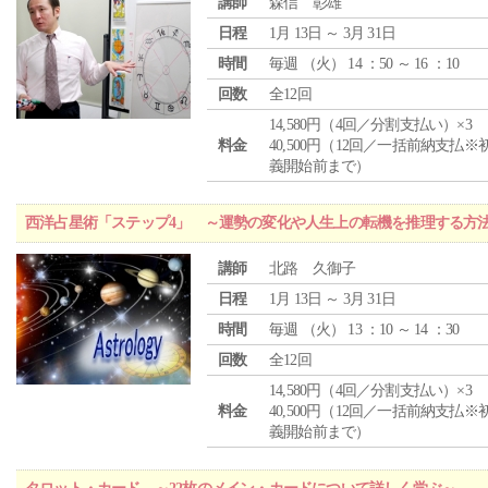
講師
森信 彰雄
日程
1月 13日 ～ 3月 31日
時間
毎週 （
火
） 14 ：50 ～ 16 ：10
回数
全12回
14,580円（4回／分割支払い）×3
料金
40,500円（12回／一括前納支払※
義開始前まで）
西洋占星術「ステップ4」 ～運勢の変化や人生上の転機を推理する方
講師
北路 久御子
日程
1月 13日 ～ 3月 31日
時間
毎週 （
火
） 13 ：10 ～ 14 ：30
回数
全12回
14,580円（4回／分割支払い）×3
料金
40,500円（12回／一括前納支払※
義開始前まで）