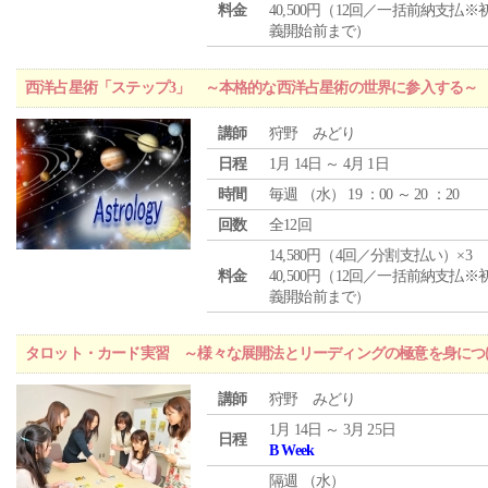
料金
40,500円（12回／一括前納支払※
義開始前まで）
西洋占星術「ステップ3」 ～本格的な西洋占星術の世界に参入する～
講師
狩野 みどり
日程
1月 14日 ～ 4月 1日
時間
毎週 （
水
） 19 ：00 ～ 20 ：20
回数
全12回
14,580円（4回／分割支払い）×3
料金
40,500円（12回／一括前納支払※
義開始前まで）
タロット・カード実習 ～様々な展開法とリーディングの極意を身につ
講師
狩野 みどり
1月 14日 ～ 3月 25日
日程
B Week
隔週 （
水
）