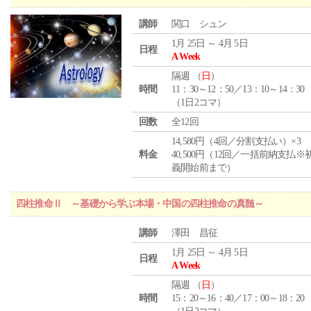
講師
関口 シュン
1月 25日 ～ 4月 5日
日程
A Week
隔週 （
日
）
時間
11：30～12：50／13：10～14：30
（1日2コマ）
回数
全12回
14,580円（4回／分割支払い）×3
料金
40,500円（12回／一括前納支払※
義開始前まで）
四柱推命Ⅱ ～基礎から学ぶ本場・中国の四柱推命の真髄～
講師
澤田 昌征
1月 25日 ～ 4月 5日
日程
A Week
隔週 （
日
）
時間
15：20～16：40／17：00～18：20