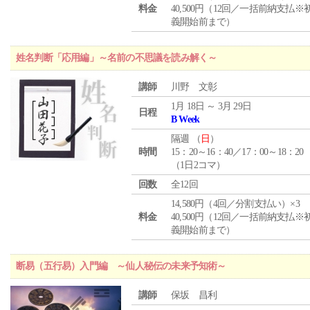
料金
40,500円（12回／一括前納支払※
義開始前まで）
姓名判断「応用編」～名前の不思議を読み解く～
講師
川野 文彰
1月 18日 ～ 3月 29日
日程
B Week
隔週 （
日
）
時間
15：20～16：40／17：00～18：20
（1日2コマ）
回数
全12回
14,580円（4回／分割支払い）×3
料金
40,500円（12回／一括前納支払※
義開始前まで）
断易（五行易）入門編 ～仙人秘伝の未来予知術～
講師
保坂 昌利