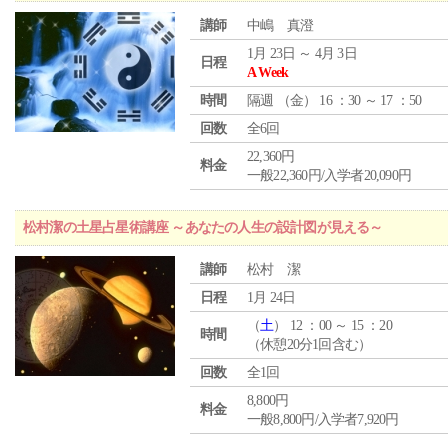
講師
中嶋 真澄
1月 23日 ～ 4月 3日
日程
A Week
時間
隔週 （
金
） 16 ：30 ～ 17 ：50
回数
全6回
22,360円
料金
一般22,360円/入学者20,090円
松村潔の土星占星術講座 ～あなたの人生の設計図が見える～
講師
松村 潔
日程
1月 24日
（
土
） 12 ：00 ～ 15 ：20
時間
（休憩20分1回含む）
回数
全1回
8,800円
料金
一般8,800円/入学者7,920円