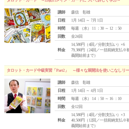
タロット・カード ～22枚のメイン・カードについて詳しく学ぶ～
講師
森信 彰雄
日程
1月 14日 ～ 7月 1日
時間
毎週 （
水
） 11 ：30 ～ 12 ：50
回数
全24回
14,580円（4回／分割支払い）×6
料金
79,380円（24回／一括前納支払※
義開始前まで）
タロット・カード中級実習「Part2」 ～様々な展開法を使いこなしリ
講師
森信 彰雄
日程
1月 14日 ～ 4月 1日
時間
毎週 （
水
） 14 ：50 ～ 16 ：10
回数
全12回
14,580円（4回／分割支払い）×3
料金
40,500円（12回／一括前納支払※
義開始前まで）