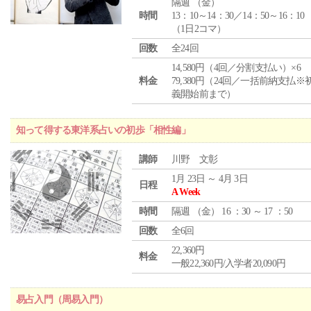
隔週 （
金
）
時間
13：10～14：30／14：50～16：10
（1日2コマ）
回数
全24回
14,580円（4回／分割支払い）×6
料金
79,380円（24回／一括前納支払※
義開始前まで）
知って得する東洋系占いの初歩「相性編」
講師
川野 文彰
1月 23日 ～ 4月 3日
日程
A Week
時間
隔週 （
金
） 16 ：30 ～ 17 ：50
回数
全6回
22,360円
料金
一般22,360円/入学者20,090円
易占入門（周易入門）