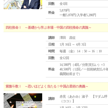
回数
全1回
5,870円
料金
一般5,870円/入学者5,280円
四柱推命Ⅰ ～基礎から学ぶ本場・中国の四柱推命の真髄～
講師
澤田 昌征
日程
1月 16日 ～ 4月 3日
時間
毎週 （
金
） 14 ：50 ～ 16 ：10
回数
全12回
14,580円（4回／分割支払い）×3
料金
40,500円（12回／一括前納支払※
義開始前まで）
紫微斗数Ⅰ ～恐いほどよく当たる！中国占星術の奥義～
赤見（あかみ）淑子 【マダム呼
講師
（ココ）】
1月 16日 ～ 3月 27日