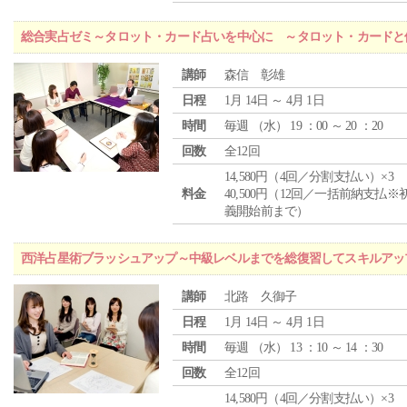
総合実占ゼミ～タロット・カード占いを中心に ～タロット・カードと
講師
森信 彰雄
日程
1月 14日 ～ 4月 1日
時間
毎週 （
水
） 19 ：00 ～ 20 ：20
回数
全12回
14,580円（4回／分割支払い）×3
料金
40,500円（12回／一括前納支払※
義開始前まで）
西洋占星術ブラッシュアップ～中級レベルまでを総復習してスキルアッ
講師
北路 久御子
日程
1月 14日 ～ 4月 1日
時間
毎週 （
水
） 13 ：10 ～ 14 ：30
回数
全12回
14,580円（4回／分割支払い）×3