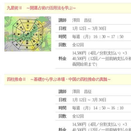
九星術Ⅱ ～開運占術の活用法を学ぶ～
講師
澤田 昌征
日程
1月 12日 ～ 3月 30日
時間
毎週 （
月
） 16 ：30 ～ 17 ：50
回数
全12回
14,580円（4回／分割支払い）×3
料金
40,500円（12回／一括前納支払※
義開始前まで）
四柱推命Ⅱ ～基礎から学ぶ本場・中国の四柱推命の真髄～
講師
澤田 昌征
日程
1月 12日 ～ 3月 30日
時間
毎週 （
月
） 14 ：50 ～ 16 ：10
回数
全12回
14,580円（4回／分割支払い）×3
料金
40,500円（12回／一括前納支払※