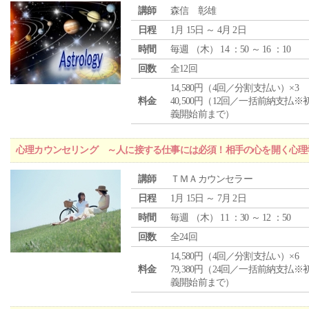
講師
森信 彰雄
日程
1月 15日 ～ 4月 2日
時間
毎週 （
木
） 14 ：50 ～ 16 ：10
回数
全12回
14,580円（4回／分割支払い）×3
料金
40,500円（12回／一括前納支払※
義開始前まで）
心理カウンセリング ～人に接する仕事には必須！相手の心を開く心理
講師
ＴＭＡカウンセラー
日程
1月 15日 ～ 7月 2日
時間
毎週 （
木
） 11 ：30 ～ 12 ：50
回数
全24回
14,580円（4回／分割支払い）×6
料金
79,380円（24回／一括前納支払※
義開始前まで）