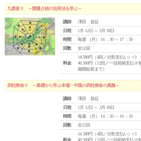
九星術Ⅱ ～開運占術の活用法を学ぶ～
講師
澤田 昌征
日程
1月 12日 ～ 3月 30日
時間
毎週 （
月
） 16 ：30 ～ 17 ：50
回数
全12回
14,580円（4回／分割支払い）×3
料金
40,500円（12回／一括前納支払※
義開始前まで）
四柱推命Ⅱ ～基礎から学ぶ本場・中国の四柱推命の真髄～
講師
澤田 昌征
日程
1月 12日 ～ 3月 30日
時間
毎週 （
月
） 14 ：50 ～ 16 ：10
回数
全12回
14,580円（4回／分割支払い）×3
料金
40,500円（12回／一括前納支払※