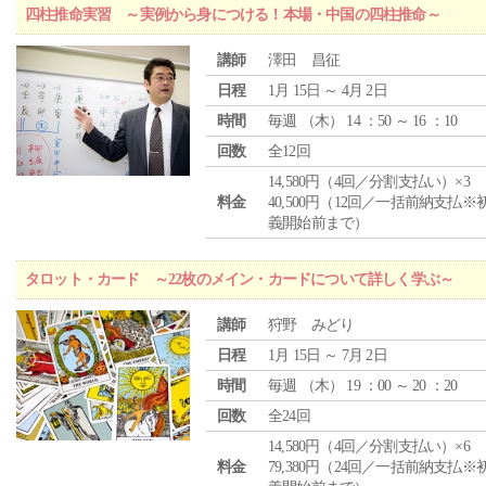
四柱推命実習 ～実例から身につける！本場・中国の四柱推命～
講師
澤田 昌征
日程
1月 15日 ～ 4月 2日
時間
毎週 （
木
） 14 ：50 ～ 16 ：10
回数
全12回
14,580円（4回／分割支払い）×3
料金
40,500円（12回／一括前納支払※
義開始前まで）
タロット・カード ～22枚のメイン・カードについて詳しく学ぶ～
講師
狩野 みどり
日程
1月 15日 ～ 7月 2日
時間
毎週 （
木
） 19 ：00 ～ 20 ：20
回数
全24回
14,580円（4回／分割支払い）×6
料金
79,380円（24回／一括前納支払※