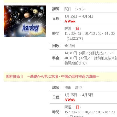
講師
関口 シュン
1月 25日 ～ 4月 5日
日程
A Week
隔週 （
日
）
時間
11：30～12：50／13：10～14：30
（1日2コマ）
回数
全12回
14,580円（4回／分割支払い）×3
料金
40,500円（12回／一括前納支払※
義開始前まで）
四柱推命Ⅱ ～基礎から学ぶ本場・中国の四柱推命の真髄～
講師
澤田 昌征
1月 25日 ～ 4月 5日
日程
A Week
隔週 （
日
）
時間
15：20～16：40／17：00～18：20