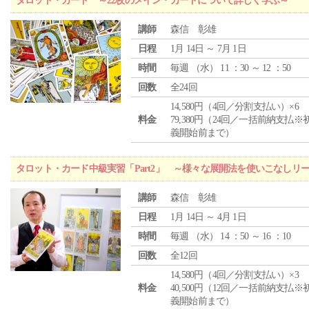
タロット・カード ～22枚のメイン・カードについて詳しく学ぶ～
講師
森信 彰雄
日程
1月 14日 ～ 7月 1日
時間
毎週 （
水
） 11 ：30 ～ 12 ：50
回数
全24回
14,580円（4回／分割支払い）×6
料金
79,380円（24回／一括前納支払※
義開始前まで）
タロット・カード中級実習「Part2」 ～様々な展開法を使いこなしリ
講師
森信 彰雄
日程
1月 14日 ～ 4月 1日
時間
毎週 （
水
） 14 ：50 ～ 16 ：10
回数
全12回
14,580円（4回／分割支払い）×3
料金
40,500円（12回／一括前納支払※
義開始前まで）