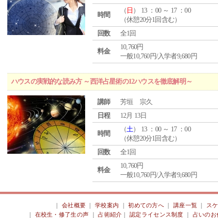
（
日
） 13 ：00 ～ 17 ：00
時間
（休憩20分1回含む）
回数
全1回
10,760円
料金
一般10,760円/入学者9,680円
ハウスの実戦的な読み方 ～西洋占星術の12ハウスを徹底解明～
講師
芳垣 宗久
日程
12月 13日
（
土
） 13 ：00 ～ 17 ：00
時間
（休憩20分1回含む）
回数
全1回
10,760円
料金
一般10,760円/入学者9,680円
｜
会社概要
｜
学校案内
｜
初めての方へ
｜
講座一覧
｜
ス
｜
在校生・修了生の声
｜
占術紹介
｜
認定ライセンス制度
｜
占いのお