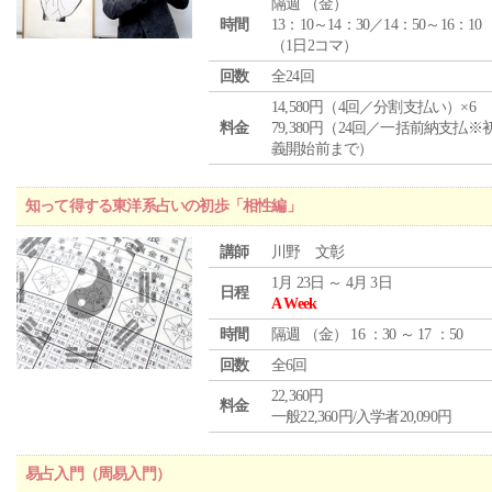
隔週 （
金
）
時間
13：10～14：30／14：50～16：10
（1日2コマ）
回数
全24回
14,580円（4回／分割支払い）×6
料金
79,380円（24回／一括前納支払※
義開始前まで）
知って得する東洋系占いの初歩「相性編」
講師
川野 文彰
1月 23日 ～ 4月 3日
日程
A Week
時間
隔週 （
金
） 16 ：30 ～ 17 ：50
回数
全6回
22,360円
料金
一般22,360円/入学者20,090円
易占入門（周易入門）