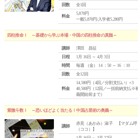
回数
全1回
5,870円
料金
一般5,870円/入学者5,280円
四柱推命Ⅰ ～基礎から学ぶ本場・中国の四柱推命の真髄～
講師
澤田 昌征
日程
1月 16日 ～ 4月 3日
時間
毎週 （
金
） 14 ：50 ～ 16 ：10
回数
全12回
14,580円（4回／分割支払い）×3
料金
40,500円（12回／一括前納支払※
義開始前まで）
紫微斗数Ⅰ ～恐いほどよく当たる！中国占星術の奥義～
赤見（あかみ）淑子 【マダム呼
講師
（ココ）】
1月 16日 ～ 3月 27日