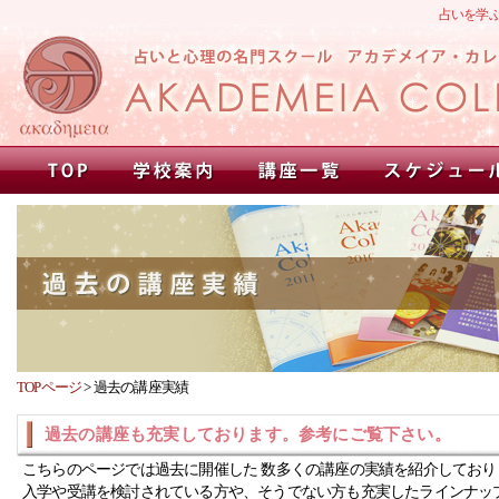
占いを学
TOPページ
>
過去の講座実績
過去の講座も充実しております。参考にご覧下さい。
こちらのページでは過去に開催した 数多くの講座の実績を紹介しており
入学や受講を検討されている方や、そうでない方も充実したラインナッ