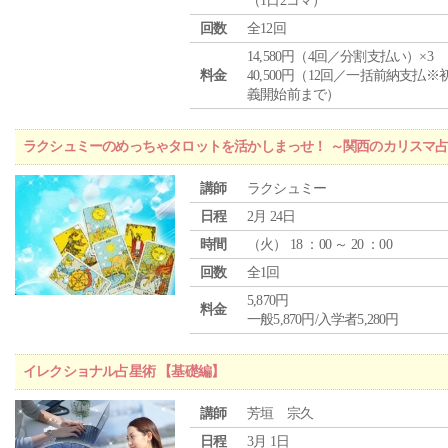
（1日2コマ）
回数
全12回
14,580円（4回／分割支払い）×3
料金
40,500円（12回／一括前納支払※
義開始前まで）
ラクシュミーのめっちゃタロットを活かしまっせ！ ～関西のカリスマ
講師
ラクシュミー
日程
2月 24日
時間
（
火
） 18 ：00 ～ 20 ：00
回数
全1回
5,870円
料金
一般5,870円/入学者5,280円
イレクショナル占星術 【基礎編】
講師
芳垣 宗久
日程
3月 1日