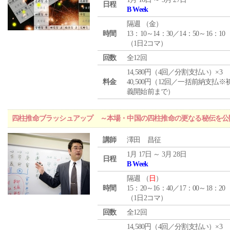
日程
B Week
隔週 （
金
）
時間
13：10～14：30／14：50～16：10
（1日2コマ）
回数
全12回
14,580円（4回／分割支払い）×3
料金
40,500円（12回／一括前納支払※
義開始前まで）
四柱推命ブラッシュアップ ～本場・中国の四柱推命の更なる秘伝を公
講師
澤田 昌征
1月 17日 ～ 3月 28日
日程
B Week
隔週 （
日
）
時間
15：20～16：40／17：00～18：20
（1日2コマ）
回数
全12回
14,580円（4回／分割支払い）×3