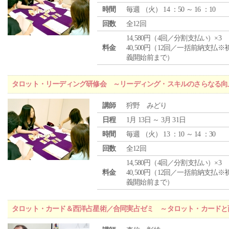
時間
毎週 （
火
） 14 ：50 ～ 16 ：10
回数
全12回
14,580円（4回／分割支払い）×3
料金
40,500円（12回／一括前納支払※
義開始前まで）
タロット・リーディング研修会 ～リーディング・スキルのさらなる向
講師
狩野 みどり
日程
1月 13日 ～ 3月 31日
時間
毎週 （
火
） 13 ：10 ～ 14 ：30
回数
全12回
14,580円（4回／分割支払い）×3
料金
40,500円（12回／一括前納支払※
義開始前まで）
タロット・カード＆西洋占星術／合同実占ゼミ ～タロット・カードと