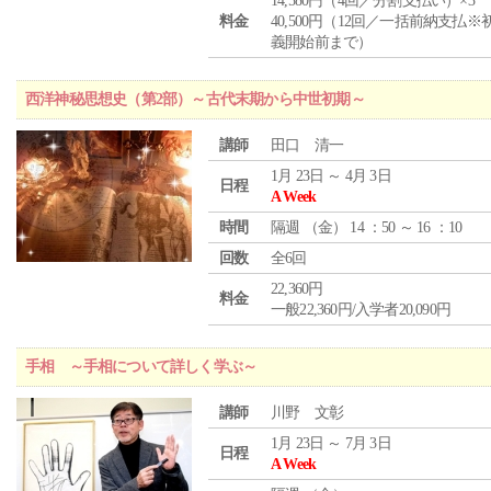
14,580円（4回／分割支払い）×3
料金
40,500円（12回／一括前納支払※
義開始前まで）
西洋神秘思想史（第2部）～古代末期から中世初期～
講師
田口 清一
1月 23日 ～ 4月 3日
日程
A Week
時間
隔週 （
金
） 14 ：50 ～ 16 ：10
回数
全6回
22,360円
料金
一般22,360円/入学者20,090円
手相 ～手相について詳しく学ぶ～
講師
川野 文彰
1月 23日 ～ 7月 3日
日程
A Week