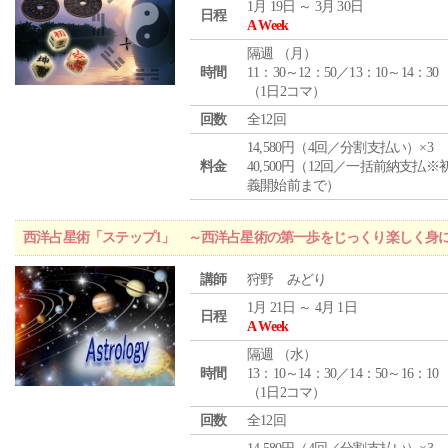
1月 19日 ～ 3月 30日
日程
A Week
隔週 （
月
）
時間
11：30～12：50／13：10～14：30
（1日2コマ）
回数
全12回
14,580円（4回／分割支払い）×3
料金
40,500円（12回／一括前納支払※
義開始前まで）
西洋占星術「ステップ1」 ～西洋占星術の第一歩をじっくり楽しく身
講師
狩野 みどり
1月 21日 ～ 4月 1日
日程
A Week
隔週 （
水
）
時間
13：10～14：30／14：50～16：10
（1日2コマ）
回数
全12回