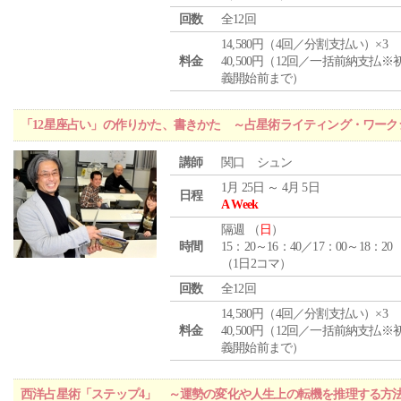
回数
全12回
14,580円（4回／分割支払い）×3
料金
40,500円（12回／一括前納支払※
義開始前まで）
「12星座占い」の作りかた、書きかた ～占星術ライティング・ワーク
講師
関口 シュン
1月 25日 ～ 4月 5日
日程
A Week
隔週 （
日
）
時間
15：20～16：40／17：00～18：20
（1日2コマ）
回数
全12回
14,580円（4回／分割支払い）×3
料金
40,500円（12回／一括前納支払※
義開始前まで）
西洋占星術「ステップ4」 ～運勢の変化や人生上の転機を推理する方