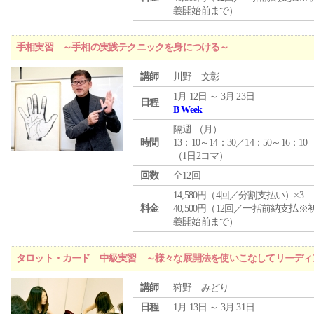
義開始前まで）
手相実習 ～手相の実践テクニックを身につける～
講師
川野 文彰
1月 12日 ～ 3月 23日
日程
B Week
隔週 （
月
）
時間
13：10～14：30／14：50～16：10
（1日2コマ）
回数
全12回
14,580円（4回／分割支払い）×3
料金
40,500円（12回／一括前納支払※
義開始前まで）
タロット・カード 中級実習 ～様々な展開法を使いこなしてリーディ
講師
狩野 みどり
日程
1月 13日 ～ 3月 31日