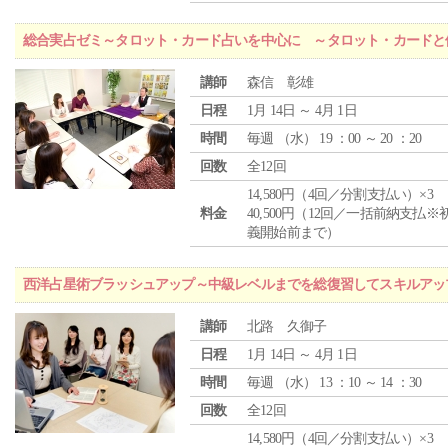
総合実占ゼミ～タロット・カード占いを中心に ～タロット・カードと
講師
森信 彰雄
日程
1月 14日 ～ 4月 1日
時間
毎週 （
水
） 19 ：00 ～ 20 ：20
回数
全12回
14,580円（4回／分割支払い）×3
料金
40,500円（12回／一括前納支払※
義開始前まで）
西洋占星術ブラッシュアップ～中級レベルまでを総復習してスキルアッ
講師
北路 久御子
日程
1月 14日 ～ 4月 1日
時間
毎週 （
水
） 13 ：10 ～ 14 ：30
回数
全12回
14,580円（4回／分割支払い）×3