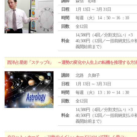
講師
森信 彰雄
日程
1月 13日 ～ 3月 31日
時間
毎週 （
火
） 14 ：50 ～ 16 ：10
回数
全12回
14,580円（4回／分割支払い）×3
料金
40,500円（12回／一括前納支払※
義開始前まで）
西洋占星術「ステップ4」 ～運勢の変化や人生上の転機を推理する方
講師
北路 久御子
日程
1月 13日 ～ 3月 31日
時間
毎週 （
火
） 13 ：10 ～ 14 ：30
回数
全12回
14,580円（4回／分割支払い）×3
料金
40,500円（12回／一括前納支払※
義開始前まで）