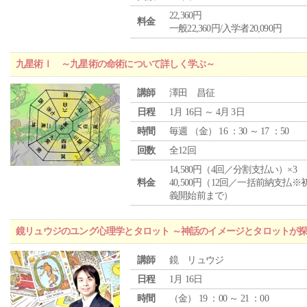
22,360円
料金
一般22,360円/入学者20,090円
九星術Ⅰ ～九星術の命術について詳しく学ぶ～
講師
澤田 昌征
日程
1月 16日 ～ 4月 3日
時間
毎週 （
金
） 16 ：30 ～ 17 ：50
回数
全12回
14,580円（4回／分割支払い）×3
料金
40,500円（12回／一括前納支払※
義開始前まで）
鏡リュウジのユング心理学とタロット ～神話のイメージとタロットが
講師
鏡 リュウジ
日程
1月 16日
時間
（
金
） 19 ：00 ～ 21 ：00