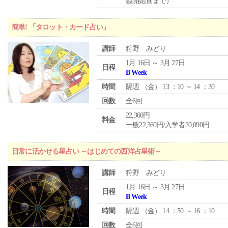
義開始前まで）
簡単! 「タロット・カード占い」
講師
狩野 みどり
1月 16日 ～ 3月 27日
日程
B Week
時間
隔週 （
金
） 13 ：10 ～ 14 ：30
回数
全6回
22,360円
料金
一般22,360円/入学者20,090円
日常に活かせる星占い ～はじめての西洋占星術～
講師
狩野 みどり
1月 16日 ～ 3月 27日
日程
B Week
時間
隔週 （
金
） 14 ：50 ～ 16 ：10
回数
全6回