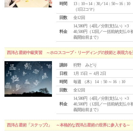
時間
13：10～14：30／14：50～16：10
（1日2コマ）
回数
全12回
14,580円（4回／分割支払い）×3
料金
40,500円（12回／一括前納支払※
義開始前まで）
西洋占星術中級実習 ～ホロスコープ・リーディングの技術と表現力を
講師
狩野 みどり
日程
1月 15日 ～ 4月 2日
時間
毎週 （
木
） 14 ：50 ～ 16 ：10
回数
全12回
14,580円（4回／分割支払い）×3
料金
40,500円（12回／一括前納支払※
義開始前まで）
西洋占星術「ステップ2」 ～本格的な西洋占星術の世界に参入する～