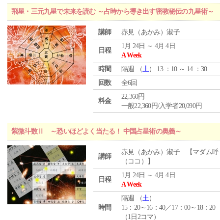
飛星・三元九星で未来を読む ～占時から導き出す密教秘伝の九星術～
講師
赤見（あかみ）淑子
1月 24日 ～ 4月 4日
日程
A Week
時間
隔週 （
土
） 13 ：10 ～ 14 ：30
回数
全6回
22,360円
料金
一般22,360円/入学者20,090円
紫微斗数Ⅱ ～恐いほどよく当たる！ 中国占星術の奥義～
赤見（あかみ）淑子 【マダム呼
講師
（ココ）】
1月 24日 ～ 4月 4日
日程
A Week
隔週 （
土
）
時間
15：20～16：40／17：00～18：20
（1日2コマ）