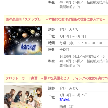
料金
40,500円（12回／一括前納支払※
義開始前まで）
西洋占星術「ステップ3」 ～本格的な西洋占星術の世界に参入する～
講師
狩野 みどり
日程
1月 14日 ～ 4月 1日
時間
毎週 （
水
） 19 ：00 ～ 20 ：20
回数
全12回
14,580円（4回／分割支払い）×3
料金
40,500円（12回／一括前納支払※
義開始前まで）
タロット・カード実習 ～様々な展開法とリーディングの極意を身につ
講師
狩野 みどり
1月 14日 ～ 3月 25日
日程
B Week
隔週 （
水
）