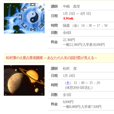
講師
中嶋 真澄
1月 23日 ～ 4月 3日
日程
A Week
時間
隔週 （
金
） 16 ：30 ～ 17 ：50
回数
全6回
22,360円
料金
一般22,360円/入学者20,090円
松村潔の土星占星術講座 ～あなたの人生の設計図が見える～
講師
松村 潔
日程
1月 24日
（
土
） 12 ：00 ～ 15 ：20
時間
（休憩20分1回含む）
回数
全1回
8,800円
料金
一般8,800円/入学者7,920円