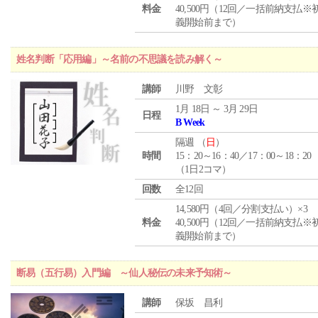
料金
40,500円（12回／一括前納支払※
義開始前まで）
姓名判断「応用編」～名前の不思議を読み解く～
講師
川野 文彰
1月 18日 ～ 3月 29日
日程
B Week
隔週 （
日
）
時間
15：20～16：40／17：00～18：20
（1日2コマ）
回数
全12回
14,580円（4回／分割支払い）×3
料金
40,500円（12回／一括前納支払※
義開始前まで）
断易（五行易）入門編 ～仙人秘伝の未来予知術～
講師
保坂 昌利